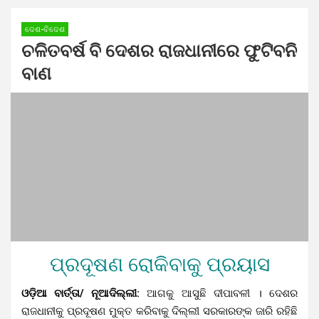
ଦେଶ-ବିଦେଶ
ଚଳିତବର୍ଷ ବି ଦେଶର ରାଜଧାନୀରେ ଫୁଟିବନି
ବାଣ
ପ୍ରଦୂଷଣ ରୋକିବାକୁ ପ୍ରୟାସ
ଓଡ଼ିଆ ବାର୍ତ୍ତା/ ନୂଆଦିଲ୍ଲୀ:
ଆଗକୁ ଆସୁଛି ଦୀପାବଳୀ । ଦେଶର
ରାଜଧାନୀକୁ ପ୍ରଦୂଷଣ ମୁକ୍ତ କରିବାକୁ ଦିଲ୍ଲୀ ସରକାରଙ୍କ ଜାରି ରହିଛି