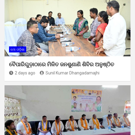
ମୋ ଓଡ଼ିଶା
ବୈପାରିଗୁଡ଼ାଠାରେ ମିଳିତ ଜନଶୁଣାଣି ଶିବିର ଅନୁଷ୍ଠିତ
2 days ago
Sunil Kumar Dhangadamajhi