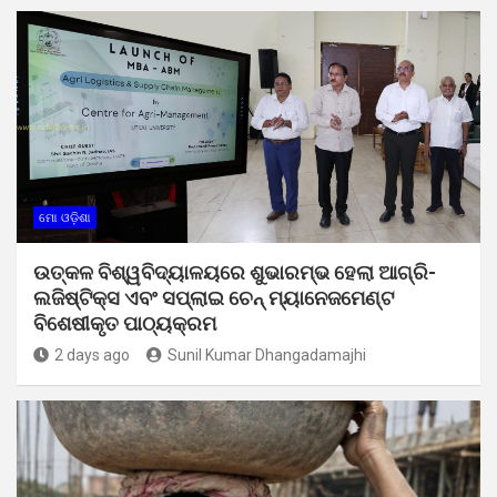
ମୋ ଓଡ଼ିଶା
ଉତ୍କଳ ବିଶ୍ୱବିଦ୍ୟାଳୟରେ ଶୁଭାରମ୍ଭ ହେଲା ଆଗ୍ରି-
ଲଜିଷ୍ଟିକ୍ସ ଏବଂ ସପ୍ଲାଇ ଚେନ୍ ମ୍ୟାନେଜମେଣ୍ଟ
ବିଶେଷୀକୃତ ପାଠ୍ୟକ୍ରମ
2 days ago
Sunil Kumar Dhangadamajhi