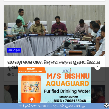
ମୋ ଓଡ଼ିଶା
ରାୟଗଡ଼ା ସଦର ଠାରେ ଜିଲ୍ଲାପାଳଙ୍କର ଯୁଗ୍ମଅଭିଯୋଗ
x
ଶୁଣାଣି
3 days ago
Sunil Kumar Dhangadamajhi
ଏଠି ଛୁଇଁ ହ୍ଵାଟ୍ସଆପରେ ବ୍ରେକିଂ ନ୍ୟୁଜ ପାଆନ୍ତୁ