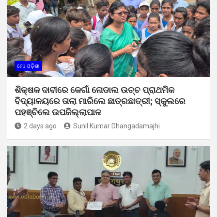
ମୋ ଓଡ଼ିଶା
ଶିକ୍ଷକ ଦାବୀରେ କେଗାଁ ନୋଡାଲ ଉଚ୍ଚ ପ୍ରାଥମିକ
ବିଦ୍ୟାଳୟରେ ତାଲା ମାରିଲେ ଛାତ୍ରଛାତ୍ରୀ; ସ୍କୁଲରେ
ପହଞ୍ଚିଲେ ଉପଜିଲ୍ଲାପାଳ
2 days ago
Sunil Kumar Dhangadamajhi