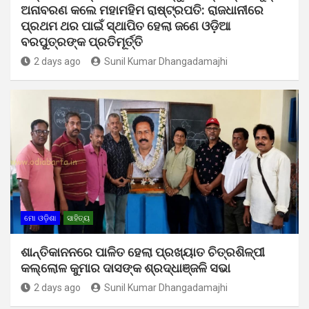
ଅନାବରଣ କଲେ ମହାମହିମ ରାଷ୍ଟ୍ରପତି: ରାଜଧାନୀରେ
ପ୍ରଥମ ଥର ପାଇଁ ସ୍ଥାପିତ ହେଲା ଜଣେ ଓଡ଼ିଆ
ବରପୁତ୍ରଙ୍କ ପ୍ରତିମୂର୍ତ୍ତି
2 days ago
Sunil Kumar Dhangadamajhi
ମୋ ଓଡ଼ିଶା
ସାହିତ୍ୟ
ଶାନ୍ତିକାନନରେ ପାଳିତ ହେଲା ପ୍ରଖ୍ୟାତ ଚିତ୍ରଶିଳ୍ପୀ
କଲ୍ଲୋଳ କୁମାର ଦାସଙ୍କ ଶ୍ରଦ୍ଧାଞ୍ଜଳି ସଭା
2 days ago
Sunil Kumar Dhangadamajhi