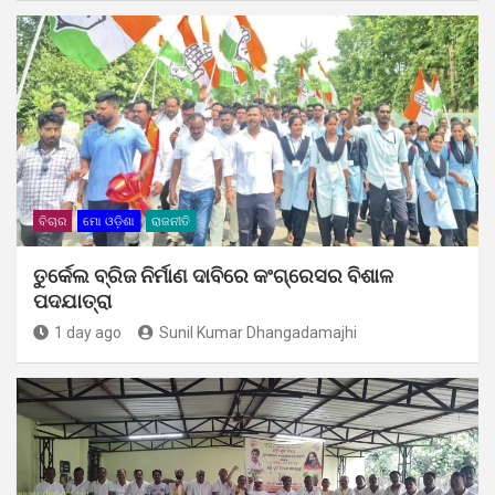
ବିଚାର
ମୋ ଓଡ଼ିଶା
ରାଜନୀତି
ତୁର୍କେଲ ବ୍ରିଜ ନିର୍ମାଣ ଦାବିରେ କଂଗ୍ରେସର ବିଶାଳ
ପଦଯାତ୍ରା
1 day ago
Sunil Kumar Dhangadamajhi