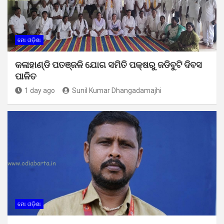
ମୋ ଓଡ଼ିଶା
କଳାହାଣ୍ଡି ପତଞ୍ଜଳି ଯୋଗ ସମିତି ପକ୍ଷରୁ ଜଡିବୁଟି ଦିବସ
ପାଳିତ
1 day ago
Sunil Kumar Dhangadamajhi
ମୋ ଓଡ଼ିଶା