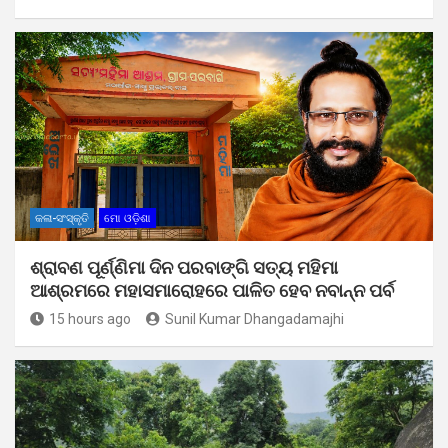
କଳା-ସଂସ୍କୃତି
ମୋ ଓଡ଼ିଶା
ଶ୍ରାବଣ ପୂର୍ଣ୍ଣିମା ଦିନ ପରବାଙ୍ଗି ସତ୍ୟ ମହିମା
ଆଶ୍ରମରେ ମହାସମାରୋହରେ ପାଳିତ ହେବ ନବାନ୍ନ ପର୍ବ
15 hours ago
Sunil Kumar Dhangadamajhi