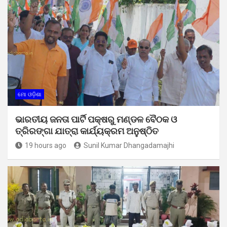
ମୋ ଓଡ଼ିଶା
ଭାରତୀୟ ଜନତା ପାର୍ଟି ପକ୍ଷରୁ ମଣ୍ଡଳ ବୈଠକ ଓ
ତ୍ରିରଙ୍ଗା ଯାତ୍ରା କାର୍ଯ୍ୟକ୍ରମ ଅନୁଷ୍ଠିତ
19 hours ago
Sunil Kumar Dhangadamajhi