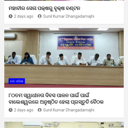
ମହାବୀର ସେନା ପକ୍ଷରୁ ବୃକ୍ଷ ବଣ୍ଟନ
2 days ago
Sunil Kumar Dhangadamajhi
ମୋ ଓଡ଼ିଶା
୮୦ତମ ସ୍ୱାଧୀନତା ଦିବସ ପାଳନ ପାଇଁ ପାଇଁ
ବାଲେଶ୍ୱରରେ ଅନୁଷ୍ଠିତ ହେଲା ପ୍ରସ୍ତୁତି ବୈଠକ
2 days ago
Sunil Kumar Dhangadamajhi