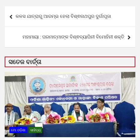
Post
କଳସ ଯାତ୍ରାରୁ ଆରମ୍ଭ ହେଲା ବିଶ୍ଵନାଥପୁର ଦୁର୍ଗାପୂଜା
navigation
ମହାମାୟା : ପରମାତ୍ମାଙ୍କ ବିଶ୍ଵବ୍ୟାପିନୀ ବିମୋହିନୀ ଶକ୍ତି
ସତେଜ ବାର୍ତ୍ତା
ମୋ ଓଡ଼ିଶା
ସାହିତ୍ୟ