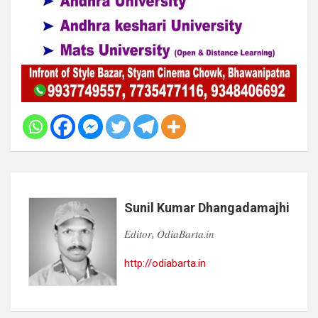
Sunil Kumar Dhangadamajhi
𝐸𝑑𝑖𝑡𝑜𝑟, 𝑂𝑑𝑖𝑎𝐵𝑎𝑟𝑡𝑎.𝑖𝑛
http://odiabarta.in