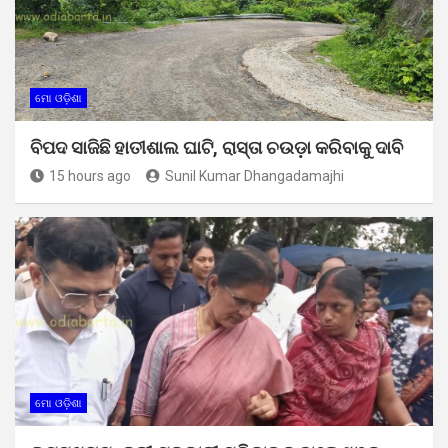
ମୋ ଓଡ଼ିଶା
ବିପଦ ସାଜିଛି ହାତୀଶାଲ ଘାଟି, ରାସ୍ତା ଚଉଡ଼ା କରିବାକୁ ଦାବି
15 hours ago
Sunil Kumar Dhangadamajhi
ମୋ ଓଡ଼ିଶା