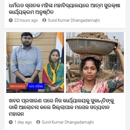
ଧର୍ମଗଡ ସ୍ନାତକ ମହିଳା ମହାବିଦ୍ୟାଳୟରେ ଆତ୍ମ ସୁରକ୍ଷା
କାର୍ଯ୍ୟକ୍ରମ ଅନୁଷ୍ଠିତ
22 hours ago
Sunil Kumar Dhangadamajhi
ଜୀବନରଙ୍ଗ
ମୋ ଓଡ଼ିଶା
ଖବର ପ୍ରସାରଣ ପରେ ନିଜ କାର୍ଯ୍ୟାଳୟକୁ ସୁକାନ୍ତିଙ୍କୁ
ଡାକି ଆଲୋଚନା କଲେ ଜିଲ୍ଲାପାଳ ମନୋଜ ସତ୍ୟବାନ
ମହାଜନ
1 day ago
Sunil Kumar Dhangadamajhi