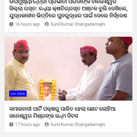
ଉପମୁଖ୍ୟମନ୍ତ୍ରୀ ପ୍ରଭାତୀ ପରିଡାଙ୍କ ବାଲେଶ୍ୱର
ଜିଲ୍ଲା ଗସ୍ତ: ବନ୍ୟା କ୍ଷତିଗ୍ରସ୍ତ ଅଞ୍ଚଳ ବୁଲି ଦେଖିଲେ,
ଯୁଦ୍ଧକାଳୀନ ଭିତ୍ତିରେ ପୁନରୁଦ୍ଧାର ପାଇଁ ଦେଲେ ନିର୍ଦ୍ଦେଶ
16 hours ago
Sunil Kumar Dhangadamajhi
ମୋ ଓଡ଼ିଶା
ସମାଜବାଦୀ ପାର୍ଟି ପକ୍ଷରୁ ପାଳିତ ହେଲା ଛୋଟ ଲୋହିଆ
ଜନେଶ୍ୱର ମିଶ୍ରଙ୍କ ଜନ୍ମ ଦିବସ
17 hours ago
Sunil Kumar Dhangadamajhi