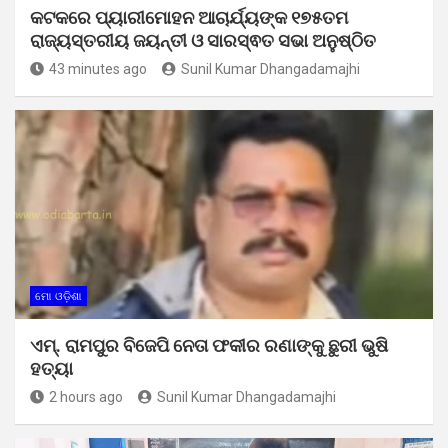
କଟକରେ ପ୍ୟାରୀମୋହନ ଆଚାର୍ଯ୍ୟଙ୍କ ୧୭୫ତମ
ରାଜ୍ୟସ୍ତରୀୟ ଜୟନ୍ତୀ ଓ ସାରସ୍ଵତ ସଭା ଅନୁଷ୍ଠିତ
43 minutes ago
Sunil Kumar Dhangadamajhi
ମୋ ଓଡ଼ିଶା
ଏମ୍. ରାମପୁର ବିଜେପି ନେତା ଫକୀର ରଣାଙ୍କୁ ଛୁରୀ ଭୁଷି
ହତ୍ୟା
2 hours ago
Sunil Kumar Dhangadamajhi