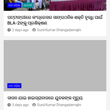
ମୋ ଓଡ଼ିଶା
ରାଜନୀତି
ପଟ୍ଟାଙ୍ଗୀରେ କଂଗ୍ରେସର ସାଙ୍ଗଠନିକ ଶକ୍ତି ବୃଦ୍ଧି ପାଇଁ
BLA-2ଙ୍କୁ ପ୍ରଶିକ୍ଷଣ
2 days ago
Sunil Kumar Dhangadamajhi
ମୋ ଓଡ଼ିଶା
ଦାଦନ ଯାଇ ହାଇଦ୍ରାବାଦରେ ଯୁବକଙ୍କ ମୃତ୍ୟୁ
3 days ago
Sunil Kumar Dhangadamajhi