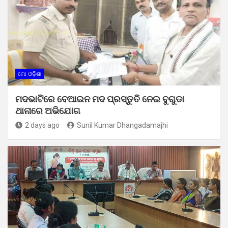
ମୋ ଓଡ଼ିଶା
ମଦଭାଟିରେ ବେଆଇନ ମଦ ପ୍ରସ୍ତୁତି ନେଇ ବୁଗୁଡା
ଥାନାରେ ଅଭିଯୋଗ
2 days ago
Sunil Kumar Dhangadamajhi