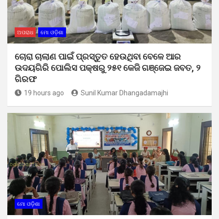
ଅପରାଧ
ମୋ ଓଡ଼ିଶା
ଚୋରା ଚାଲାଣ ପାଇଁ ପ୍ରସ୍ତୁତ ହେଉଥିବା ବେଳେ ଆର
ଉଦୟଗିରି ପୋଲିସ ପକ୍ଷରୁ ୨୫୧ କେଜି ଗଞ୍ଜେଇ ଜବତ, ୨
ଗିରଫ
19 hours ago
Sunil Kumar Dhangadamajhi
ମୋ ଓଡ଼ିଶା