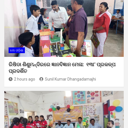
ମୋ ଓଡ଼ିଶା
ରିଷିଡା ଶିଶୁମନ୍ଦିରରେ ଜ୍ଞାନବିଜ୍ଞାନ ମେଳା: ୧୩୮ ପ୍ରକଳ୍ପ
ପ୍ରଦର୍ଶିତ
2 hours ago
Sunil Kumar Dhangadamajhi