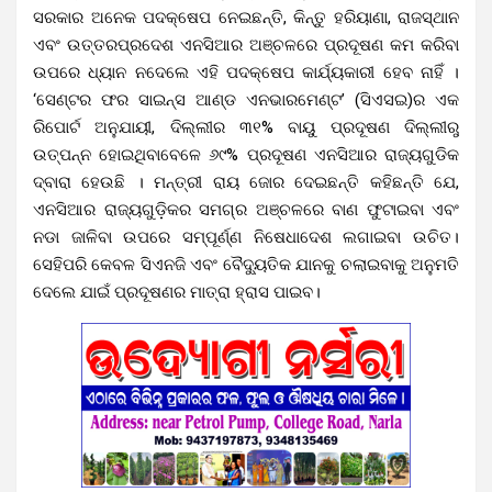
ସରକାର ଅନେକ ପଦକ୍ଷେପ ନେଇଛନ୍ତି, କିନ୍ତୁ ହରିୟାଣା, ରାଜସ୍ଥାନ
ଏବଂ ଉତ୍ତରପ୍ରଦେଶ ଏନସିଆର ଅଞ୍ଚଳରେ ପ୍ରଦୂଷଣ କମ କରିବା
ଉପରେ ଧ୍ୟାନ ନଦେଲେ ଏହି ପଦକ୍ଷେପ କାର୍ଯ୍ୟକାରୀ ହେବ ନାହିଁ ।
‘ସେଣ୍ଟର ଫର ସାଇନ୍ସ ଆଣ୍ଡ ଏନଭାରମେଣ୍ଟ’ (ସିଏସଇ)ର ଏକ
ରିପୋର୍ଟ ଅନୁଯାୟୀ, ଦିଲ୍ଲୀର ୩୧% ବାୟୁ ପ୍ରଦୂଷଣ ଦିଲ୍ଲୀରୁ
ଉତ୍ପନ୍ନ ହୋଇଥିବାବେଳେ ୬୯% ପ୍ରଦୂଷଣ ଏନସିଆର ରାଜ୍ୟଗୁଡିକ
ଦ୍ବାରା ହେଉଛି । ମନ୍ତ୍ରୀ ରାୟ ଜୋର ଦେଇଛନ୍ତି କହିଛନ୍ତି ଯେ,
ଏନସିଆର ରାଜ୍ୟଗୁଡ଼ିକର ସମଗ୍ର ଅଞ୍ଚଳରେ ବାଣ ଫୁଟାଇବା ଏବଂ
ନଡା ଜାଳିବା ଉପରେ ସମ୍ପୂର୍ଣ୍ଣ ନିଷେଧାଦେଶ ଲଗାଇବା ଉଚିତ।
ସେହିପରି କେବଳ ସିଏନଜି ଏବଂ ବୈଦ୍ୟୁତିକ ଯାନକୁ ଚଲାଇବାକୁ ଅନୁମତି
ଦେଲେ ଯାଇଁ ପ୍ରଦୂଷଣର ମାତ୍ରା ହ୍ରାସ ପାଇବ।