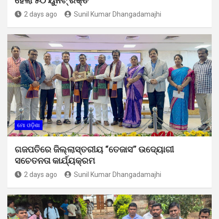
ହେଲା ୫୦ ୟୁନିଟ୍ ରକ୍ତ
2 days ago
Sunil Kumar Dhangadamajhi
ମୋ ଓଡ଼ିଶା
ଗଜପତିରେ ଜିଲ୍ଲାସ୍ତରୀୟ “ତେଜାସ” ଉଦ୍ୟୋଗୀ
ସଚେତନତା କାର୍ଯ୍ୟକ୍ରମ
2 days ago
Sunil Kumar Dhangadamajhi