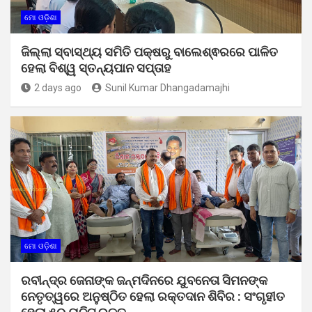
ମୋ ଓଡ଼ିଶା
ଜିଲ୍ଲା ସ୍ବାସ୍ଥ୍ୟ ସମିତି ପକ୍ଷରୁ ବାଲେଶ୍ଵରରେ ପାଳିତ
ହେଲା ବିଶ୍ୱ ସ୍ତନ୍ୟପାନ ସପ୍ତାହ
2 days ago
Sunil Kumar Dhangadamajhi
ମୋ ଓଡ଼ିଶା
ରବୀନ୍ଦ୍ର ଜେନାଙ୍କ ଜନ୍ମଦିନରେ ଯୁବନେତା ସିମନଙ୍କ
ନେତୃତ୍ୱରେ ଅନୁଷ୍ଠିତ ହେଲା ରକ୍ତଦାନ ଶିବିର : ସଂଗୃହୀତ