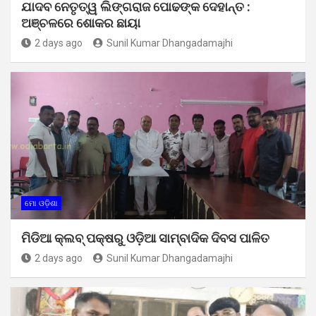
ଯାଦବ ନେତୃତ୍ୱ ଲିଙ୍ଗରାଜ ପୋଢଙ୍କ ଦେହାନ୍ତ :
ଅଞ୍ଚଳରେ ଶୋକର ଛାୟା
2 days ago
Sunil Kumar Dhangadamajhi
ମୋ ଓଡ଼ିଶା
ମିଡିଆ କ୍ଲବ୍ ପକ୍ଷରୁ ଓଡ଼ିଆ ସାମ୍ବାଦିକ ଦିବସ ପାଳିତ
2 days ago
Sunil Kumar Dhangadamajhi