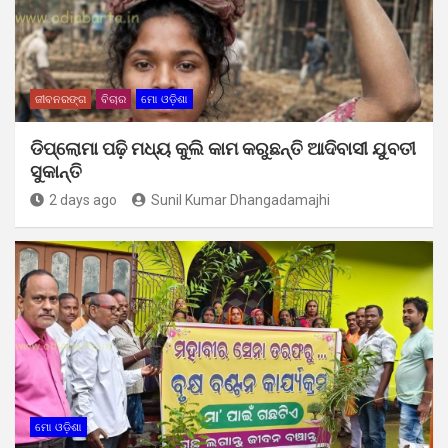
ଜୀବନରଙ୍ଗ
ବିଚାର
ମୋ ଓଡ଼ିଶା
ଡିପ୍ଲୋମା ପଢ଼ି ମଧ୍ୟ କୁଲି କାମ କରୁଛନ୍ତି ଆଦିବାସୀ ଯୁବତୀ
ସୁକାନ୍ତି
2 days ago
Sunil Kumar Dhangadamajhi
ମୋ ଓଡ଼ିଶା