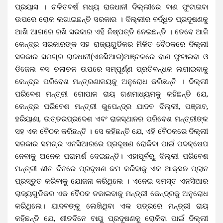
ପ୍ରୟାସ । ଚଳିତବର୍ଷ ମଧ୍ୟ ରାଜଧାନୀ ଦିଲ୍ଲୀରେ ବାଣ ଫୁଟାଇବା
ଉପରେ ରୋକ ଲଗାଇଛନ୍ତି ସରକାର । ଦିଲ୍ଲୀର ବର୍ଦ୍ଧିତ ପ୍ରଦୂଷଣକୁ
ଆଖି ଆଗରେ ରଖି ସରକାର ଏହି ନିଷ୍ପତ୍ତି ନେଇଛନ୍ତି । ତେବେ ଆଜି
କେନ୍ଦ୍ର ସରକାରଙ୍କ ସହ ରାଜ୍ୟଗୁଡିକର ମିଳିତ ବୈଠକରେ ଦିଲ୍ଲୀ
ସରକାର ସମଗ୍ର ରାଜଧାନୀ(ଏନସିଆର)ଅଞ୍ଚଳରେ ବାଣ ଫୁଟାଇବା ଓ
ଡିଜେଲ ବସ ଚଳାଚଳ ଉପରେ ସମ୍ପୂର୍ଣ୍ଣ ପ୍ରତିବନ୍ଧକ ଲଗାଇବାକୁ
କେନ୍ଦ୍ର ପରିବେଶ ମନ୍ତ୍ରଣାଳୟକୁ ଅନୁରୋଧ କରିଛନ୍ତି ।
ଦିଲ୍ଲୀ
ପରିବେଶ ମନ୍ତ୍ରୀ ଗୋପାଳ ରାୟ ଗଣମାଧ୍ୟମକୁ କହିଛନ୍ତି ଯେ,
କେନ୍ଦ୍ର ପରିବେଶ ମନ୍ତ୍ରୀ ଭୁପେନ୍ଦ୍ର ଯାଦବ ଦିଲ୍ଲୀ, ପଞ୍ଜାବ,
ହରିୟାଣା, ଉତ୍ତରପ୍ରଦେଶ ଏବଂ ରାଜସ୍ଥାନର ପରିବେଶ ମନ୍ତ୍ରୀଙ୍କ
ସହ ଏକ ବୈଠକ କରିଛନ୍ତି । ସେ କହିଛନ୍ତି ଯେ, ଏହି ବୈଠକରେ ଦିଲ୍ଲୀ
ସରକାର ସମଗ୍ର ଏନସିଆରରେ ପ୍ରଦୂଷଣ ରୋକିବା ପାଇଁ ପଦକ୍ଷେପ
ନେବାକୁ ଅନେକ ପରାମର୍ଶ ଦେଇଛନ୍ତି।
ଏହାପୂର୍ବରୁ, ଦିଲ୍ଲୀ ପରିବେଶ
ମନ୍ତ୍ରୀ ଶୀତ ଦିନରେ ପ୍ରଦୂଷଣ କମ କରିବାକୁ ଏକ ଆକ୍ସନ ପ୍ଲାନ
ପ୍ରସ୍ତୁତ କରିବାକୁ ଯୋଜନା କରିଥିଲେ । ଏନେଇ ସମସ୍ତ ଏନସିଆର
ରାଜ୍ୟଗୁଡିକର ଏକ ବୈଠକ ଡକାଇବାକୁ ମନ୍ତ୍ରୀ କେନ୍ଦ୍ରକୁ ଅନୁରୋଧ
କରିଥିଲେ। ଯାଦବଙ୍କୁ ଲେଖିଥିବା ଏକ ପତ୍ରରେ ମନ୍ତ୍ରୀ ରାୟ
କହିଛନ୍ତି ଯେ, ଶୀତଦିନେ ବାୟୁ ପ୍ରଦୂଷଣକୁ ରୋକିବା ପାଇଁ ଦିଲ୍ଲୀ