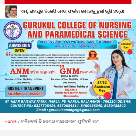
 ଫକୀର ରଣାଙ୍କୁ ଛୁରୀ ଭୁଷି ହତ୍ୟା
ରିଷିଡା ଶିଶୁମନ୍ଦିରରେ ଜ୍ଞାନ
Home
ଚଳିତବର୍ଷ ବି ଦେଶର ରାଜଧାନୀରେ ଫୁଟିବନି ବାଣ