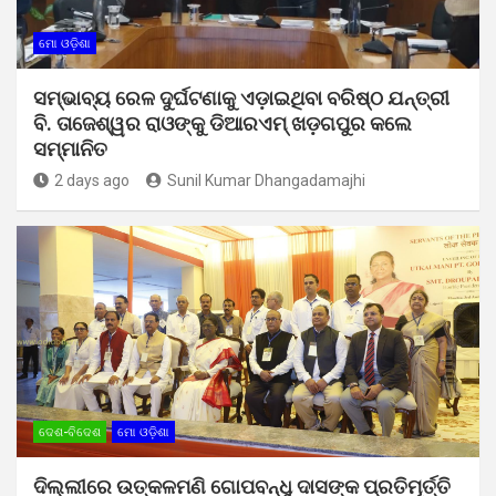
ମୋ ଓଡ଼ିଶା
ସମ୍ଭାବ୍ୟ ରେଳ ଦୁର୍ଘଟଣାକୁ ଏଡ଼ାଇଥିବା ବରିଷ୍ଠ ଯନ୍ତ୍ରୀ
ବି. ତାଜେଶ୍ୱର ରାଓଙ୍କୁ ଡିଆରଏମ୍ ଖଡ଼ଗପୁର କଲେ
ସମ୍ମାନିତ
2 days ago
Sunil Kumar Dhangadamajhi
ଦେଶ-ବିଦେଶ
ମୋ ଓଡ଼ିଶା
ଦିଲ୍ଲୀରେ ଉତ୍କଳମଣି ଗୋପବନ୍ଧୁ ଦାସଙ୍କ ପ୍ରତିମୂର୍ତ୍ତି