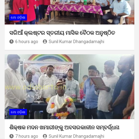
ମୋ ଓଡ଼ିଶା
ସରିଆଁ କ୍ଲଷ୍ଟର ସ୍ତରୀୟ ମାସିକ ବୈଠକ ଅନୁଷ୍ଠିତ
6 hours ago
Sunil Kumar Dhangadamajhi
ମୋ ଓଡ଼ିଶା
ଶିକ୍ଷକ ମଦନ ଖମାରୀଙ୍କୁ ଅବସରକାଳୀନ ସମ୍ବର୍ଦ୍ଧନା
7 hours ago
Sunil Kumar Dhangadamajhi