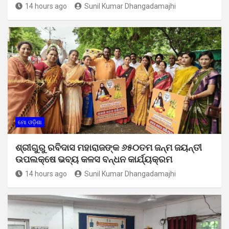
14 hours ago
Sunil Kumar Dhangadamajhi
ମୋ ଓଡ଼ିଶା
ଶ୍ରୀଗୁରୁ ରବିଦାସ ମହାରାଜଙ୍କ ୬୫୦ତମ ଜନ୍ମ ଜୟନ୍ତୀ
ଉପଲକ୍ଷେ ଭବ୍ୟ କଳସ ବନ୍ଧନ କାର୍ଯ୍ୟକ୍ରମ
14 hours ago
Sunil Kumar Dhangadamajhi