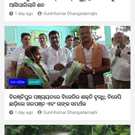
ଆସିପାରିଲାନି ଶବ
1 day ago
Sunil Kumar Dhangadamajhi
ମୋ ଓଡ଼ିଶା
ରାଜନୀତି
ବିରଞ୍ଚିପୁର ପଞ୍ଚାୟତରେ ବିଜେଡିର ଶକ୍ତି ବୃଦ୍ଧି; ବିଜେପି
ଛାଡ଼ିଲେ ସରପଞ୍ଚ ଏବଂ ତାଙ୍କ ସମର୍ଥକ
1 day ago
Sunil Kumar Dhangadamajhi