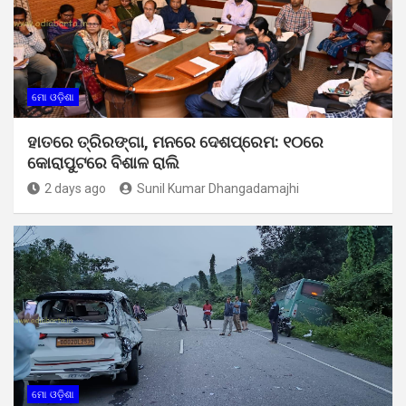
ମୋ ଓଡ଼ିଶା
ହାତରେ ତ୍ରିରଙ୍ଗା, ମନରେ ଦେଶପ୍ରେମ: ୧୦ରେ
କୋରାପୁଟରେ ବିଶାଳ ରାଲି
2 days ago
Sunil Kumar Dhangadamajhi
ମୋ ଓଡ଼ିଶା