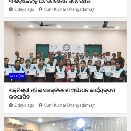
୩ ଶିକ୍ଷକଙ୍କୁ ଅବସରକାଳୀନ ସମ୍ବର୍ଦ୍ଧନା
2 days ago
Sunil Kumar Dhangadamajhi
ମୋ ଓଡ଼ିଶା
ଶକ୍ତିଶ୍ରୀ ମହିଳା ସଶକ୍ତିକରଣ ଅଭିଯାନ କାର୍ଯ୍ୟକ୍ରମ
ଉଦଯାପିତ
2 days ago
Sunil Kumar Dhangadamajhi