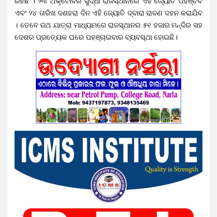
ରହିଛି । ୨୩ ଅକ୍ଟୋବର ସୁଦ୍ଧା ରାଜସ୍ଥାନରେ ଏହି ଜ୍ୟୋତି ପହଞ୍ଚିବ
ଏବଂ ୨୪ ତାରିଖ ଦଶହରା ଦିନ ଏହି ଜ୍ୟୋତି ଦ୍ବାରା ରାବଣ ଦହନ କରାଯିବ
। ତେବେ ରଥ ଯାତ୍ରା ମାଧ୍ୟମରେ ରାଜସ୍ଥାନର ୫୧ ହଜାର ମନ୍ଦିର ସହ
ଦେଶର ପ୍ରତ୍ୟେକ ଘରେ ପହଞ୍ଚାଇବାର ବ୍ୟବସ୍ଥା ହୋଇଛି।