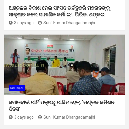
ଅଞ୍ଚଳର ବିକାଶ ନେଇ ସାଂସଦ ଭର୍ତ୍ତୃହରି ମହତାବଙ୍କୁ
ସାକ୍ଷାତ କଲେ ସାମାଜିକ କର୍ମୀ ଇଂ. ଗିରିଜା ଶଙ୍କର
3 days ago
Sunil Kumar Dhangadamajhi
ମୋ ଓଡ଼ିଶା
ସମାଜବାଦୀ ପାର୍ଟି ପକ୍ଷରୁ ପାଳିତ ହେଲା ‘ମଣ୍ଡଳ କମିଶନ
ଦିବସ’
3 days ago
Sunil Kumar Dhangadamajhi