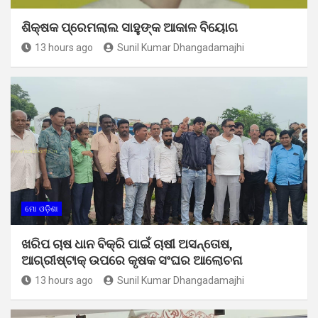
ଶିକ୍ଷକ ପ୍ରେମଲାଲ ସାହୁଙ୍କ ଆକାଳ ବିୟୋଗ
13 hours ago
Sunil Kumar Dhangadamajhi
ମୋ ଓଡ଼ିଶା
ଖରିପ ଚାଷ ଧାନ ବିକ୍ରି ପାଇଁ ଚାଷୀ ଅସନ୍ତୋଷ,
ଆଗ୍ରୀଷ୍ଟାକ୍ ଉପରେ କୃଷକ ସଂଘର ଆଲୋଚନା
13 hours ago
Sunil Kumar Dhangadamajhi