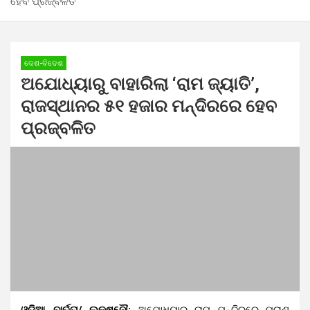
ହେବ ପ୍ରଜ୍ବଳିତ
ଦେଶ-ବିଦେଶ
ଅଯୋଧ୍ୟାରୁ ବାହାରିଲା ‘ରାମ ଜ୍ୟାତି’,
ରାଜସ୍ଥାନର ୫୧ ହଜାର ମନ୍ଦିରରେ ହେବ
ପ୍ରଜ୍ବଳିତ
ଓଡ଼ିଆ ବାର୍ତ୍ତା/ ଲକ୍ଷ୍ନୌ:
ଅଯୋଧ୍ୟାର ରାମ ମନ୍ଦିରରେ ପ୍ରାଣ