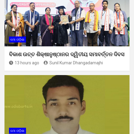
ମୋ ଓଡ଼ିଶା
ବିକାଶ ଉଚ୍ଚ ଶିକ୍ଷାନୁଷ୍ଠାନର ଦ୍ୱିତୀୟ ସମାବର୍ତ୍ତନ ଦିବସ
13 hours ago
Sunil Kumar Dhangadamajhi
ମୋ ଓଡ଼ିଶା