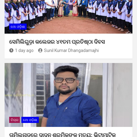
ମୋ ଓଡ଼ିଶା
ସେମିଲିଗୁଡ଼ା କଲେଜର ୪୧ତମ ପ୍ରତିଷ୍ଠା ଦିବସ
1 day ago
Sunil Kumar Dhangadamajhi
ବିଚାର
ମୋ ଓଡ଼ିଶା
ତାମିଲନାଡୁରେ ଦାଦନ ଶ୍ରମିକଙ୍କ ମୃତ୍ୟୁ; ଭିଟାମାଟିକୁ