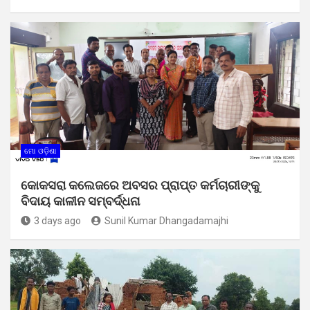
ମୋ ଓଡ଼ିଶା
କୋକସରା କଲେଜରେ ଅବସର ପ୍ରାପ୍ତ କର୍ମଚାରୀଙ୍କୁ
ବିଦାୟ କାଳୀନ ସମ୍ବର୍ଦ୍ଧନା
3 days ago
Sunil Kumar Dhangadamajhi