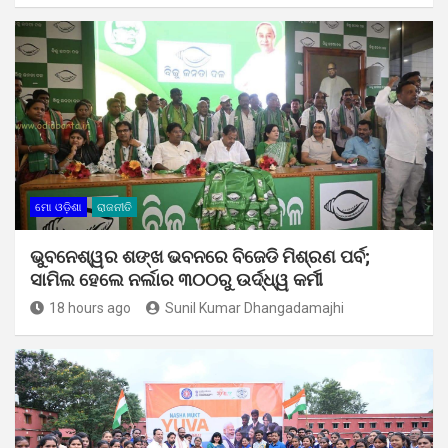
ମୋ ଓଡ଼ିଶା
ରାଜନୀତି
ଭୁବନେଶ୍ୱର ଶଙ୍ଖ ଭବନରେ ବିଜେଡି ମିଶ୍ରଣ ପର୍ବ;
ସାମିଲ ହେଲେ ନର୍ଲାର ୩୦୦ରୁ ଉର୍ଦ୍ଧ୍ୱ କର୍ମୀ
18 hours ago
Sunil Kumar Dhangadamajhi