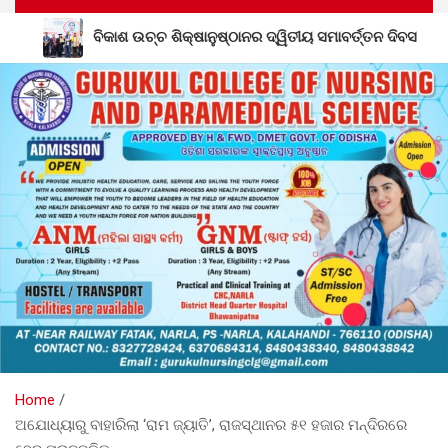
୍ଠାନର ଦ୍ୱିତୀୟ ସମାବର୍ତ୍ତନ ଦିବସ
ଶିକ୍ଷକ ପ୍ରେମଲାଲ ସାହୁ
Home
ଅଯୋଧ୍ୟାରୁ ବାହାରିଲା ‘ରାମ ଜ୍ୟାତି’, ରାଜସ୍ଥାନର ୫୧ ହଜାର ମନ୍ଦିରରେ