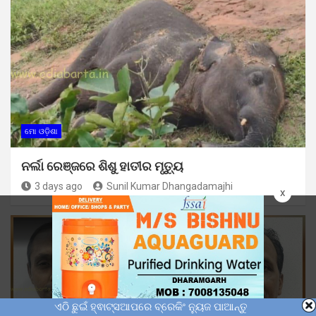
ମୋ ଓଡ଼ିଶା
ନର୍ଲା ରେଞ୍ଜରେ ଶିଶୁ ହାତୀର ମୃତ୍ୟୁ
3 days ago
Sunil Kumar Dhangadamajhi
x
ଏଠି ଛୁଇଁ ହ୍ଵାଟ୍ସଆପରେ ବ୍ରେକିଂ ନ୍ୟୁଜ ପାଆନ୍ତୁ