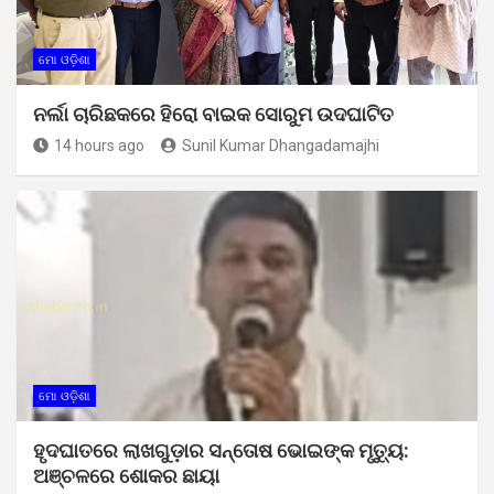
ମୋ ଓଡ଼ିଶା
ନର୍ଲା ଚାରିଛକରେ ହିରୋ ବାଇକ ସୋରୁମ ଉଦଘାଟିତ
14 hours ago
Sunil Kumar Dhangadamajhi
ମୋ ଓଡ଼ିଶା
ହୃଦଘାତରେ ଲାଖଗୁଡ଼ାର ସନ୍ତୋଷ ଭୋଇଙ୍କ ମୃତ୍ୟୁ:
ଅଞ୍ଚଳରେ ଶୋକର ଛାୟା