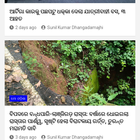
ଆର୍ଟିଗା କାରକୁ ପଛପଟୁ ଧକ୍କା ଦେଲା ଯାତ୍ରୀବାହୀ ବସ, ୩
ଆହତ
2 days ago
Sunil Kumar Dhangadamajhi
ମୋ ଓଡ଼ିଶା
ବିପଦରେ ବନ୍ଧପାରି-ଲାଞ୍ଜିଗଡ଼ ରାସ୍ତା: ବର୍ଷାରେ ଧୋଇଗଲା
ରାସ୍ତାର ପାର୍ଶ୍ୱ, ସୃଷ୍ଟି ହେଲା ବିରାଟକାୟ ଗର୍ତ୍ତ, ତୁରନ୍ତ
ମରାମତି ଦାବି
3 days ago
Sunil Kumar Dhangadamajhi