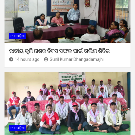
ମୋ ଓଡ଼ିଶା
ଜାତୀୟ କୃମି ନାଶକ ଦିବସ ସଫଳ ପାଇଁ ତାଲିମ ଶିବିର
14 hours ago
Sunil Kumar Dhangadamajhi
ମୋ ଓଡ଼ିଶା