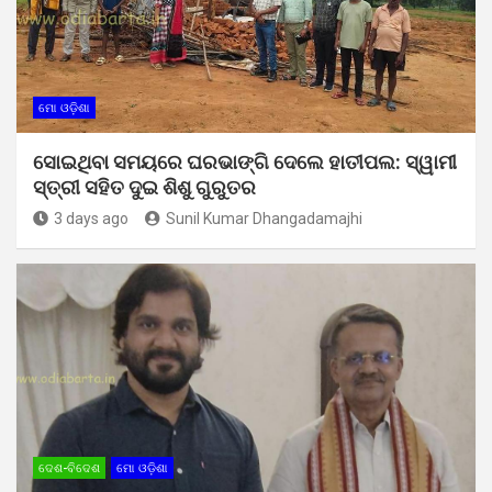
ମୋ ଓଡ଼ିଶା
ସୋଇଥିବା ସମୟରେ ଘରଭାଙ୍ଗି ଦେଲେ ହାତୀପଲ: ସ୍ୱାମୀ
ସ୍ତ୍ରୀ ସହିତ ଦୁଇ ଶିଶୁ ଗୁରୁତର
3 days ago
Sunil Kumar Dhangadamajhi
ଦେଶ-ବିଦେଶ
ମୋ ଓଡ଼ିଶା