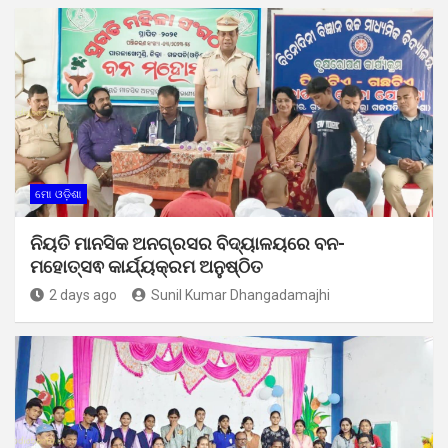
ମୋ ଓଡ଼ିଶା
ନିୟତି ମାନସିକ ଅନଗ୍ରସର ବିଦ୍ୟାଳୟରେ ବନ-
ମହୋତ୍ସଵ କାର୍ଯ୍ୟକ୍ରମ ଅନୁଷ୍ଠିତ
2 days ago
Sunil Kumar Dhangadamajhi