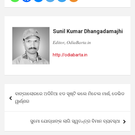
Sunil Kumar Dhangadamajhi
𝐸𝑑𝑖𝑡𝑜𝑟, 𝑂𝑑𝑖𝑎𝐵𝑎𝑟𝑡𝑎.𝑖𝑛
http://odiabarta.in
Post
ବାଙ୍ଗାଲୋରରେ ଅଦିନିଆ ଝଡ ସୃଷ୍ଟି କଲେ ମିଚେଲ ମାର୍ଶ, ଡେଭିଡ
navigation
ୱାର୍ଣ୍ଣର
ସୁମୋ ଯୋଦ୍ଧାଙ୍କ ଲାଗି ସ୍ୱତନ୍ତ୍ର ବିମାନ ବ୍ୟବସ୍ଥା