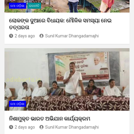
ମୋ ଓଡ଼ିଶା
ରାଜନୀତି
ଲୋକଙ୍କ ଦୁଆରେ ବିଧାୟକ: ମୌଳିକ ସମସ୍ୟା ନେଇ
ତତ୍ପରତା
2 days ago
Sunil Kumar Dhangadamajhi
ମୋ ଓଡ଼ିଶା
ନିଶାମୁକ୍ତ ଭାରତ ଅଭିଯାନ କାର୍ଯ୍ୟକ୍ରମ
2 days ago
Sunil Kumar Dhangadamajhi