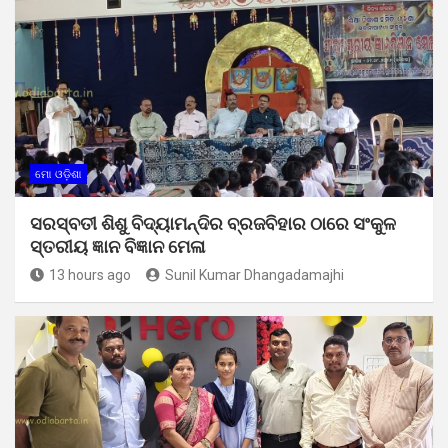
ମୋ ଓଡ଼ିଶା
ସରସ୍ବତୀ ଶିଶୁ ବିଦ୍ୟାମନ୍ଦିର ବ୍ରଜବିହାର ଠାରେ ସଂକୁଳ
ସ୍ତରୀୟ ଜ୍ଞାନ ବିଜ୍ଞାନ ମେଳା
13 hours ago
Sunil Kumar Dhangadamajhi