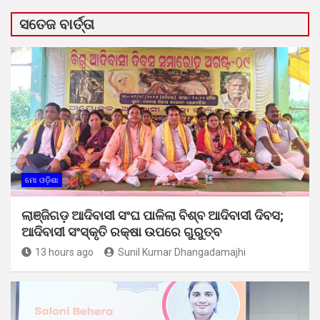
ସତେଜ ବାର୍ତ୍ତା
ମୋ ଓଡ଼ିଶା
ଲାଞ୍ଜିଗଡ଼ ଆଦିବାସୀ ସଂଘ ପାଳିଲା ବିଶ୍ବ ଆଦିବାସୀ ଦିବସ;
ଆଦିବାସୀ ସଂସ୍କୃତି ରକ୍ଷା ଉପରେ ଗୁରୁତ୍ବ
13 hours ago
Sunil Kumar Dhangadamajhi