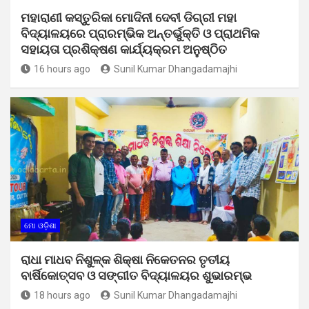
ମହାରାଣୀ କସ୍ତୁରିକା ମୋଦିନୀ ଦେବୀ ଡିଗ୍ରୀ ମହା
ବିଦ୍ୟାଳୟରେ ପ୍ରାରମ୍ଭିକ ଅନ୍ତର୍ଭୁକ୍ତି ଓ ପ୍ରାଥମିକ
ସହାୟତା ପ୍ରଶିକ୍ଷଣ କାର୍ଯ୍ୟକ୍ରମ ଅନୁଷ୍ଠିତ
16 hours ago
Sunil Kumar Dhangadamajhi
ମୋ ଓଡ଼ିଶା
ରାଧା ମାଧବ ନିଶୁଳ୍କ ଶିକ୍ଷା ନିକେତନର ତୃତୀୟ
ବାର୍ଷିକୋତ୍ସବ ଓ ସଙ୍ଗୀତ ବିଦ୍ୟାଳୟର ଶୁଭାରମ୍ଭ
18 hours ago
Sunil Kumar Dhangadamajhi