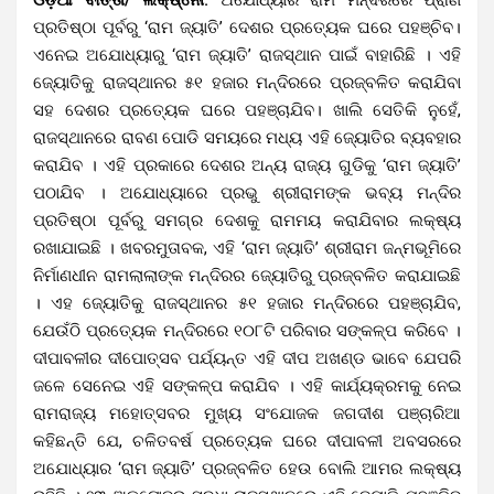
ପ୍ରତିଷ୍ଠା ପୂର୍ବରୁ ‘ରାମ ଜ୍ୟାତି’ ଦେଶର ପ୍ରତ୍ୟେକ ଘରେ ପହଞ୍ଚିବ।
ଏନେଇ ଅଯୋଧ୍ୟାରୁ ‘ରାମ ଜ୍ୟାତି’ ରାଜସ୍ଥାନ ପାଇଁ ବାହାରିଛି । ଏହି
ଜ୍ୟୋତିକୁ ରାଜସ୍ଥାନର ୫୧ ହଜାର ମନ୍ଦିରରେ ପ୍ରଜ୍ବଳିତ କରାଯିବା
ସହ ଦେଶର ପ୍ରତ୍ୟେକ ଘରେ ପହଞ୍ଚାଯିବ। ଖାଲି ସେତିକି ନୁହେଁ,
ରାଜସ୍ଥାନରେ ରାବଣ ପୋଡି ସମୟରେ ମଧ୍ୟ ଏହି ଜ୍ୟୋତିର ବ୍ୟବହାର
କରାଯିବ । ଏହି ପ୍ରକାରେ ଦେଶର ଅନ୍ୟ ରାଜ୍ୟ ଗୁଡିକୁ ‘ରାମ ଜ୍ୟାତି’
ପଠାଯିବ । ଅଯୋଧ୍ୟାରେ ପ୍ରଭୁ ଶ୍ରୀରାମଙ୍କ ଭବ୍ୟ ମନ୍ଦିର
ପ୍ରତିଷ୍ଠା ପୂର୍ବରୁ ସମଗ୍ର ଦେଶକୁ ରାମମୟ କରାଯିବାର ଲକ୍ଷ୍ୟ
ରଖାଯାଇଛି । ଖବରମୁତାବକ, ଏହି ‘ରାମ ଜ୍ୟାତି’ ଶ୍ରୀରାମ ଜନ୍ମଭୂମିରେ
ନିର୍ମାଣଧୀନ ରାମଲାଲାଙ୍କ ମନ୍ଦିରର ଜ୍ୟୋତିରୁ ପ୍ରଜ୍ବଳିତ କରାଯାଇଛି
। ଏହ ଜ୍ୟୋତିକୁ ରାଜସ୍ଥାନର ୫୧ ହଜାର ମନ୍ଦିରରେ ପହଞ୍ଚାଯିବ,
ଯେଉଁଠି ପ୍ରତ୍ୟେକ ମନ୍ଦିରରେ ୧୦୮ଟି ପରିବାର ସଙ୍କଳ୍ପ କରିବେ ।
ଦୀପାବଳୀର ଦୀପୋତ୍ସବ ପର୍ଯ୍ୟନ୍ତ ଏହି ଦୀପ ଅଖଣ୍ଡ ଭାବେ ଯେପରି
ଜଳେ ସେନେଇ ଏହି ସଙ୍କଳ୍ପ କରାଯିବ । ଏହି କାର୍ଯ୍ୟକ୍ରମକୁ ନେଇ
ରାମରାଜ୍ୟ ମହୋତ୍ସବର ମୁଖ୍ୟ ସଂଯୋଜକ ଜଗଦୀଶ ପଞ୍ଚାରିଆ
କହିଛନ୍ତି ଯେ, ଚଳିତବର୍ଷ ପ୍ରତ୍ୟେକ ଘରେ ଦୀପାବଳୀ ଅବସରରେ
ଅଯୋଧ୍ୟାର ‘ରାମ ଜ୍ୟାତି’ ପ୍ରଜ୍ବଳିତ ହେଉ ବୋଲି ଆମର ଲକ୍ଷ୍ୟ