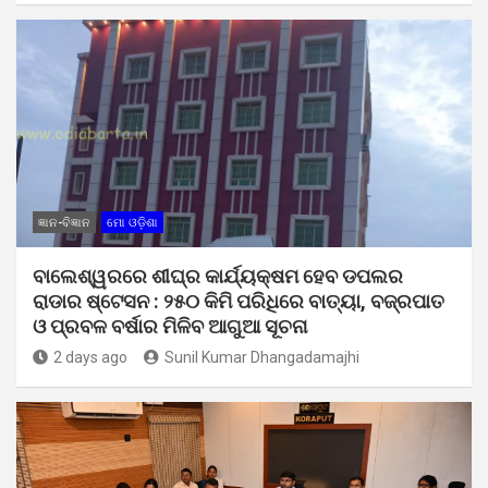
ଜ୍ଞାନ-ବିଜ୍ଞାନ
ମୋ ଓଡ଼ିଶା
ବାଲେଶ୍ୱରରେ ଶୀଘ୍ର କାର୍ଯ୍ୟକ୍ଷମ ହେବ ଡପଲର
ରାଡାର ଷ୍ଟେସନ : ୨୫୦ କିମି ପରିଧିରେ ବାତ୍ୟା, ବଜ୍ରପାତ
ଓ ପ୍ରବଳ ବର୍ଷାର ମିଳିବ ଆଗୁଆ ସୂଚନା
2 days ago
Sunil Kumar Dhangadamajhi