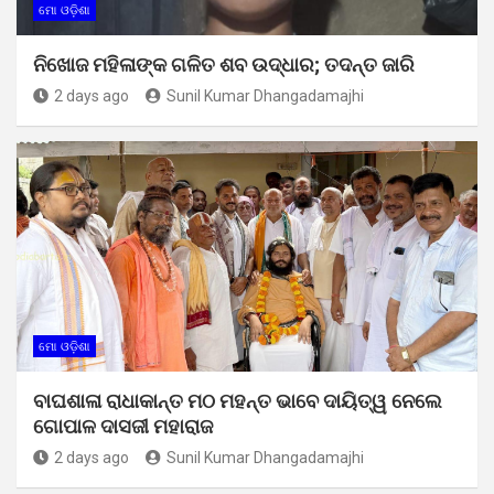
ମୋ ଓଡ଼ିଶା
ନିଖୋଜ ମହିଳାଙ୍କ ଗଳିତ ଶବ ଉଦ୍ଧାର; ତଦନ୍ତ ଜାରି
2 days ago
Sunil Kumar Dhangadamajhi
ମୋ ଓଡ଼ିଶା
ବାଘଶାଳା ରାଧାକାନ୍ତ ମଠ ମହନ୍ତ ଭାବେ ଦାୟିତ୍ୱ ନେଲେ
ଗୋପାଳ ଦାସଜୀ ମହାରାଜ
2 days ago
Sunil Kumar Dhangadamajhi