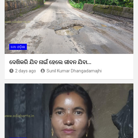
ମୋ ଓଡ଼ିଶା
ଦେଖିକରି ଯିବ ନାଇଁ ହେଲେ ଜୀବନ ଯିବା…
2 days ago
Sunil Kumar Dhangadamajhi