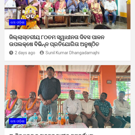
ମୋ ଓଡ଼ିଶା
ଜିଲ୍ଲାସ୍ତରୀୟ ୮୦ତମ ସ୍ୱାଧୀନତା ଦିବସ ପାଳନ
ଉପଲକ୍ଷେ ବିଭିନ୍ନ ପ୍ରତିଯୋଗିତା ଅନୁଷ୍ଠିତ
2 days ago
Sunil Kumar Dhangadamajhi
ମୋ ଓଡ଼ିଶା