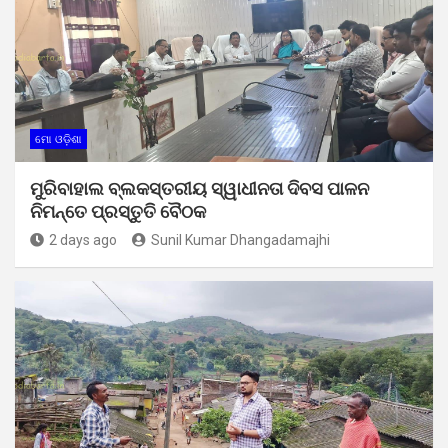
ମୋ ଓଡ଼ିଶା
ମୁରିବାହାଲ ବ୍ଲକସ୍ତରୀୟ ସ୍ୱାଧୀନତା ଦିବସ ପାଳନ
ନିମନ୍ତେ ପ୍ରସ୍ତୁତି ବୈଠକ
2 days ago
Sunil Kumar Dhangadamajhi