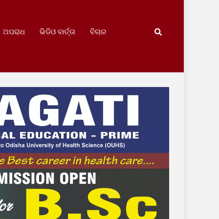
ଅପରାଧ
ଭିଡିଓ ବାର୍ତ୍ତା
ବିଚାର