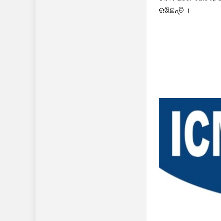
ରଖିଛନ୍ତି ।