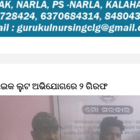
ବାଇକ ଲୁଟ ଅଭିଯୋଗରେ ୨ ଗିରଫ