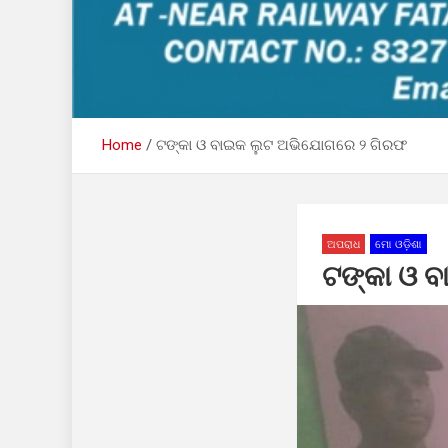
Home
ଟଙ୍କା ଓ ବାଇକ ଲୁଟ ଅଭିଯୋଗରେ ୨ ଗିରଫ
ଅପରାଧ
ମୋ ଓଡ଼ିଶା
ଟଙ୍କା ଓ 