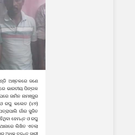
ାଣ୍ଡି ଅଞ୍ଚଳରେ ଜଣେ
ାରେ ଭାରତୀୟ ପିଙ୍ଗଳ
ପରେ ଜାମିନ ନାମଞ୍ଜୁର
) ଓ ରଘୁ କଲେତ (୪୭)
ତ୍ରାପାଲି ଗାଁର ସୁଜିତ
ହିଥିବା ହେମନ୍ତ ଓ ରଘୁ
 ଥାନାରେ ଲିଖିତ ଏତଲା
ାର ଅଧିକ ତଦନ୍ତ ଜାରୀ