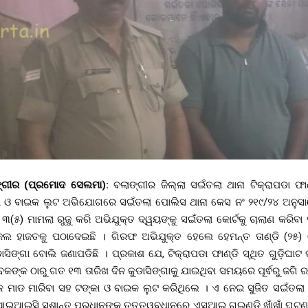
ଲାଙ୍ଗୀର (ପ୍ରମୋଦ ସେଲମା):
ବଲାଙ୍ଗୀର ଜିଲ୍ଲା ସଇଁତଲା ଥାନା ଟିକ୍ରାପଡା ଫ
କା ଓ ବାଇକ ଲୁଟ ଅଭିଯୋଗରେ ସଇଁତଲା ପୋଲିସ ଥାନା କେସ ନଂ ୨୧୯/୨୪ ଅନୁସ
(୫) ମାମଲା ରୁଜୁ କରି ଅଭିଯୁକ୍ତ ଦ୍ୱୟଙ୍କୁ ସଇଁତଲା କୋର୍ଟକୁ ଚାଲାଣ କରିବା 
 ଜେଲ ହାଜତକୁ ପଠାଦେଇଛି । ଗିରଫ ଅଭିଯୁକ୍ତ ହେଲେ ହେମନ୍ତ ତାଣ୍ଡି (୨୫
ିଙ୍ଗା ବୋଲି ଜଣାପଡିଛି । ପ୍ରକାଶ ଯେ, ଟିକ୍ରାପଡା ଫାଣ୍ଡି ସ୍ଥିତ ଗୁଡ଼ିଘାଟ ପ
କଙ୍କ ଠାରୁ ଗତ ୧୩ ତାରିଖ ଦିନ କୁଡାସିଙ୍ଗାକୁ ଯାଇଥିବା ସମୟରେ ପୂର୍ଵରୁ ଜଗି ର
୍ତୁକ ମାଡ ମାରିବା ସହ ଟଙ୍କା ଓ ବାଇକ ଲୁଟ କରିଥିଲେ । ଏ ନେଇ ସୁଜିତ ସଇଁତଲା
ଇଆଇସି ସୁଶାନ୍ତ ପ୍ରଧାନଙ୍କ ତତ୍ତ୍ୱବଧାନରେ ଏସଆଇ ଗୁଇଣ୍ଡି ଖାଁଖାଁ ଘଟଣ