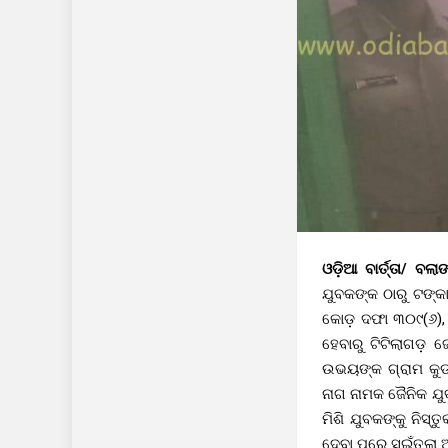
ଓଡ଼ିଆ ବାର୍ତ୍ତା/ ବ
ଯୁବକଙ୍କ ଠାରୁ ଟଙ୍
କୋଡ଼ ଦଫା ୩୦୯(୬), ୩
ହେବାରୁ ଟିଟିଲାଗଡ଼
ଉଭୟଙ୍କ ଗ୍ରାମ କୁଡାସ
ନାଗ ନାମକ ଜୈନିକ ଯୁବ
ମିଶି ଯୁବକଙ୍କୁ ନିସ
ଦେବା ପରେ ସଇଁତଲା ଆ