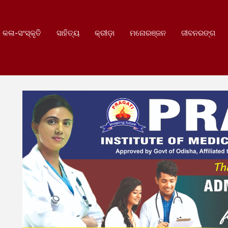
କଳା-ସଂସ୍କୃତି
ସାହିତ୍ୟ
କ୍ରୀଡ଼ା
ମନୋରଞ୍ଜନ
ଜୀବନରଙ୍ଗ