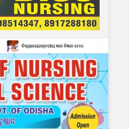
୍ତରୀୟ ଜ୍ଞାନ ବିଜ୍ଞାନ ମେଳା
ବ୍ଳକସ୍ତରୀୟ ସ୍ୱାଧୀନତା ଦିବସ ପାଇ