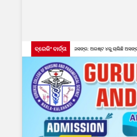
ବ୍ରେକିଂ ବାର୍ତ୍ତା
ଂଶୋଧନ କାର୍ଯ୍ୟ ପ୍ରସଙ୍ଗ: ଅଗଷ୍ଟ ୪ରୁ ଚାଲିଛି ଅସଙ୍ଗତି ସଂଶୋଧନ