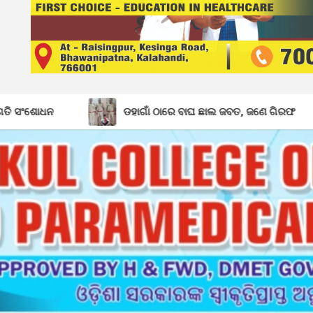
ଡହାଗାଁ ଠାରେ ବାଘ ଛାଲ ଜବତ, ଜଣେ ଗିରଫ
ବିଦ୍ୟାଳୟରସ