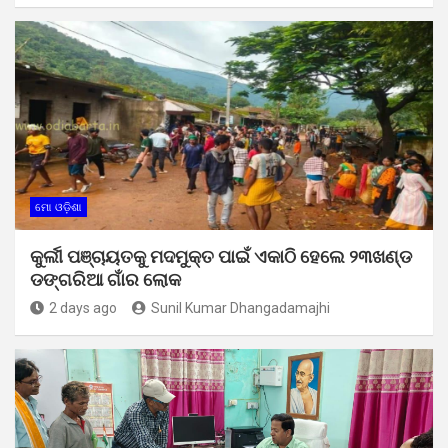
ମୋ ଓଡ଼ିଶା
କୁର୍ଲୀ ପଞ୍ଚାୟତକୁ ମଦମୁକ୍ତ ପାଇଁ ଏକାଠି ହେଲେ ୨୩ଖଣ୍ଡ
ଡଙ୍ଗରିଆ ଗାଁର ଲୋକ
2 days ago
Sunil Kumar Dhangadamajhi