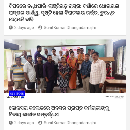
ବିପଦରେ ବନ୍ଧପାରି-ଲାଞ୍ଜିଗଡ଼ ରାସ୍ତା: ବର୍ଷାରେ ଧୋଇଗଲା
ରାସ୍ତାର ପାର୍ଶ୍ୱ, ସୃଷ୍ଟି ହେଲା ବିରାଟକାୟ ଗର୍ତ୍ତ, ତୁରନ୍ତ
ମରାମତି ଦାବି
2 days ago
Sunil Kumar Dhangadamajhi
ମୋ ଓଡ଼ିଶା
କୋକସରା କଲେଜରେ ଅବସର ପ୍ରାପ୍ତ କର୍ମଚାରୀଙ୍କୁ
ବିଦାୟ କାଳୀନ ସମ୍ବର୍ଦ୍ଧନା
2 days ago
Sunil Kumar Dhangadamajhi