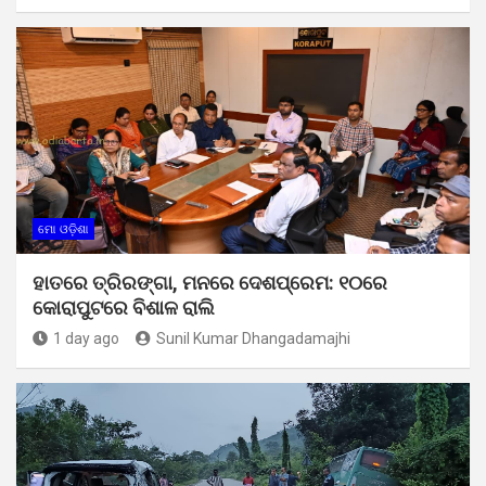
ମୋ ଓଡ଼ିଶା
ହାତରେ ତ୍ରିରଙ୍ଗା, ମନରେ ଦେଶପ୍ରେମ: ୧୦ରେ
କୋରାପୁଟରେ ବିଶାଳ ରାଲି
1 day ago
Sunil Kumar Dhangadamajhi