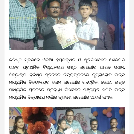
କନିଷ୍ଠ ସ୍ତରରେ ଓଡ଼ିଆ ହସ୍ତାକ୍ଷର ଓ ଶୃତଲିଖନରେ ଶେରଗଡ଼
ଉଚ୍ଚ ପ୍ରାଥମିକ ବିଦ୍ୟାଳୟର ଷଷ୍ଠ ଶ୍ରେଣୀର ଆରବ ପଧାନ,
ଦିବ୍ୟାଙ୍ଗ ବରିଷ୍ଠ ସ୍ତରରେ ଚିତ୍ରାଙ୍କନରେ ରୁପ୍ରାରୋଡ଼ ଉଚ୍ଚ
ମାଧ୍ୟମିକ ବିଦ୍ୟାଳୟର ଦଶମ ଶ୍ରେଣୀର ଚନ୍ଦ୍ରିକା ଭୋଇ, ଉଚ୍ଚ
ମାଧ୍ୟମିକ ସ୍ତରରେ ପ୍ରବନ୍ଧ ଲିଖନରେ ପଞ୍ଚାୟତ ସମିତି ଉଚ୍ଚ
ମାଧ୍ୟମିକ ବିଦ୍ୟାଳୟ ନର୍ଲାର ଦ୍ଵାଦଶ ଶ୍ରେଣୀର ଆଦର୍ଶ ନାଏକ,