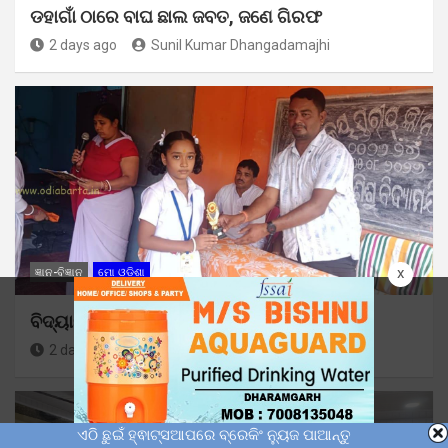
ଡହାଗାଁ ଠାରେ ବାଘ ଛାଲ ଜବତ, ଜଣେ ଗିରଫ
2 days ago
Sunil Kumar Dhangadamajhi
x
ଜ୍ଞାନ-ବିଜ୍ଞାନ
ମୋ ଓଡ଼ିଶା
ବିଦ୍ୟାଳୟରସ୍ତରୀୟ ଜ୍ଞାନ ବିଜ୍ଞାନ ମେଳା
2 days ago
Sunil Kumar Dhangadamajhi
ଏଠି ଛୁଇଁ ହ୍ଵାଟ୍ସଆପରେ ବ୍ରେକିଂ ନ୍ୟୁଜ ପାଆନ୍ତୁ