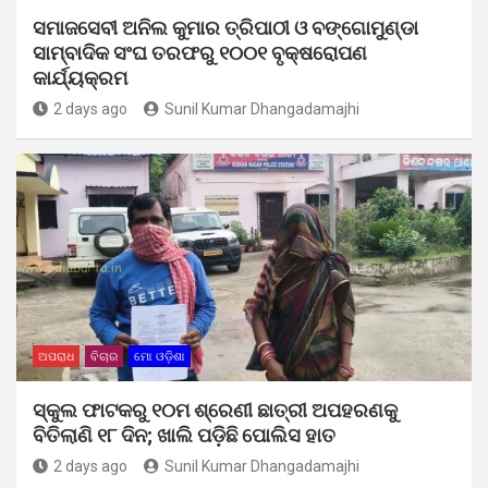
ସମାଜସେବୀ ଅନିଲ କୁମାର ତ୍ରିପାଠୀ ଓ ବଙ୍ଗୋମୁଣ୍ଡା
ସାମ୍ବାଦିକ ସଂଘ ତରଫରୁ ୧୦୦୧ ବୃକ୍ଷରୋପଣ
କାର୍ଯ୍ୟକ୍ରମ
2 days ago
Sunil Kumar Dhangadamajhi
ଅପରାଧ
ବିଚାର
ମୋ ଓଡ଼ିଶା
ସ୍କୁଲ ଫାଟକରୁ ୧୦ମ ଶ୍ରେଣୀ ଛାତ୍ରୀ ଅପହରଣକୁ
ବିତିଲାଣି ୧୮ ଦିନ; ଖାଲି ପଡ଼ିଛି ପୋଲିସ ହାତ
2 days ago
Sunil Kumar Dhangadamajhi