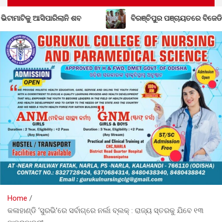
ବିରଞ୍ଚିପୁର ପଞ୍ଚାୟତରେ ବିଜେଡିର ଶକ୍ତି ବୃଦ୍ଧି; ବିଜେପି ଛାଡ଼ିଲେ ସରପଞ୍
Home
କଳାହାଣ୍ଡି ‘ସୁରଭି’ରେ ସର୍ବାଗ୍ରେ ନର୍ଲା ବ୍ଲକ୍ : ରାଜ୍ୟ ସ୍ତରକୁ ଯିବେ ୧୩