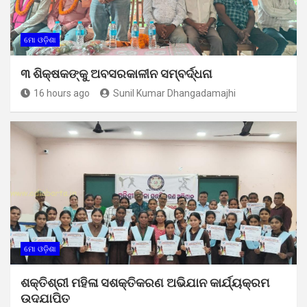
ମୋ ଓଡ଼ିଶା
୩ ଶିକ୍ଷକଙ୍କୁ ଅବସରକାଳୀନ ସମ୍ବର୍ଦ୍ଧନା
16 hours ago
Sunil Kumar Dhangadamajhi
ମୋ ଓଡ଼ିଶା
ଶକ୍ତିଶ୍ରୀ ମହିଳା ସଶକ୍ତିକରଣ ଅଭିଯାନ କାର୍ଯ୍ୟକ୍ରମ
ଉଦଯାପିତ