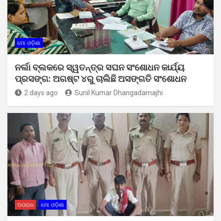
ମୋ ଓଡ଼ିଶା
ନର୍ଲା ବ୍ଲକରେ ସ୍ୱତନ୍ତ୍ର ସଘନ ସଂଶୋଧନ କାର୍ଯ୍ୟ
ପ୍ରସଙ୍ଗ: ଅଗଷ୍ଟ ୪ରୁ ଚାଲିଛି ଅସଙ୍ଗତି ସଂଶୋଧନ
2 days ago
Sunil Kumar Dhangadamajhi
ଅପରାଧ
ମୋ ଓଡ଼ିଶା