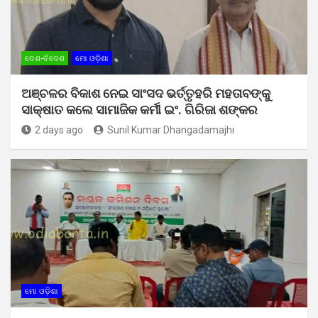
ଦେଶ-ବିଦେଶ
ମୋ ଓଡ଼ିଶା
ଅଞ୍ଚଳର ବିକାଶ ନେଇ ସାଂସଦ ଭର୍ତ୍ତୃହରି ମହତାବଙ୍କୁ
ସାକ୍ଷାତ କଲେ ସାମାଜିକ କର୍ମୀ ଇଂ. ଗିରିଜା ଶଙ୍କର
2 days ago
Sunil Kumar Dhangadamajhi
ମୋ ଓଡ଼ିଶା