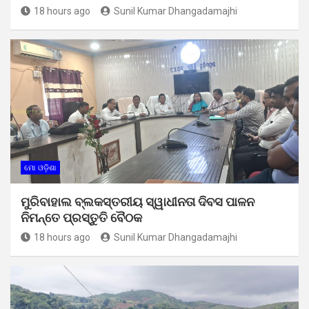
18 hours ago
Sunil Kumar Dhangadamajhi
ମୋ ଓଡ଼ିଶା
ମୁରିବାହାଲ ବ୍ଲକସ୍ତରୀୟ ସ୍ୱାଧୀନତା ଦିବସ ପାଳନ
ନିମନ୍ତେ ପ୍ରସ୍ତୁତି ବୈଠକ
18 hours ago
Sunil Kumar Dhangadamajhi