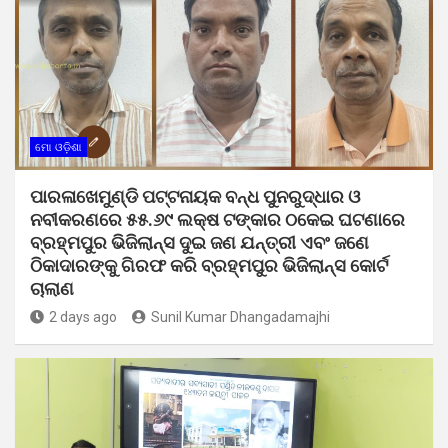
ମୋ ଓଡ଼ିଶା
ପାରଳାଖେମୁଣ୍ଡି ପଟ୍ଟନାୟକ ବନ୍ଧ ପୁନରୁଦ୍ଧାର ଓ
ନବୀକରଣରେ ୫୫.୬୯ ଲକ୍ଷ ଟଙ୍କାର ଠକେଇ ଘଟଣାରେ
ବ୍ରହ୍ମପୁର ଭିଜିଲାନ୍ସ ଦୁଇ ଜଣ ଯନ୍ତ୍ରୀ ଏବଂ ଜଣେ
ଠିକାଦାରଙ୍କୁ ଗିରଫ କରି ବ୍ରହ୍ମପୁର ଭିଜିଲାନ୍ସ କୋର୍ଟ
ଚାଲାଣ
2 days ago
Sunil Kumar Dhangadamajhi