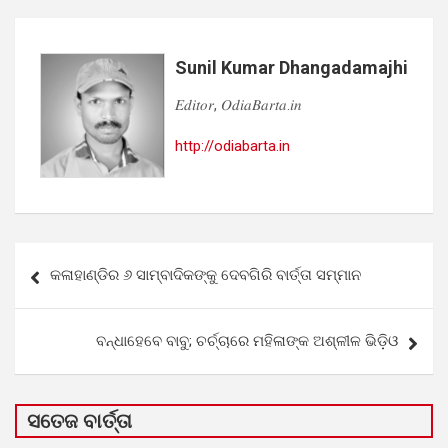
Sunil Kumar Dhangadamajhi
𝐸𝑑𝑖𝑡𝑜𝑟, 𝑂𝑑𝑖𝑎𝐵𝑎𝑟𝑡𝑎.𝑖𝑛
http://odiabarta.in
Post
କଳାହାଣ୍ଡିର ୬ ସାମ୍ବାଦିକଙ୍କୁ ଦେବଗିରି ବାର୍ତ୍ତା ସମ୍ମାନ
navigation
ବନ୍ଧାହେବେ ବାବୁ; ଚର୍ଚ୍ଚାରେ ମହିଳାଙ୍କ ଅଶ୍ଳୀଳ ଭିଡ଼ିଓ
ସତେଜ ବାର୍ତ୍ତା