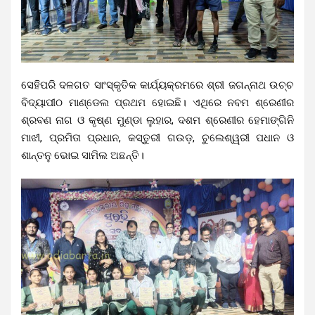
ସେହିପରି ଦଳଗତ ସାଂସ୍କୃତିକ କାର୍ଯ୍ୟକ୍ରମରେ ଶ୍ରୀ ଜଗନ୍ନାଥ ଉଚ୍ଚ
ବିଦ୍ୟାପୀଠ ମାଣ୍ଡେଲ ପ୍ରଥମ ହୋଇଛି। ଏଥିରେ ନବମ ଶ୍ରେଣୀର
ଶ୍ରବଣ ନାଗ ଓ କୃଷ୍ଣ ମୁଣ୍ଡା ଲୁହାର, ଦଶମ ଶ୍ରେଣୀର ହେମାଙ୍ଗିନି
ମାଝୀ, ପ୍ରମିତା ପ୍ରଧାନ, କସ୍ତୁରୀ ଗଉଡ଼, ଚୁଲେଶ୍ୱରୀ ପଧାନ ଓ
ଶାନ୍ତନୁ ଭୋଇ ସାମିଲ ଅଛନ୍ତି।