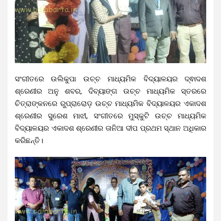
ସଂଗୀତରେ ଉଲିକୁପା ଉଚ୍ଚ ମାଧ୍ୟମିକ ବିଦ୍ୟାଳୟର ଦ୍ଵାଦଶ
ଶ୍ରେଣୀର ଅନୁ ଶବର, ଦିବ୍ୟାଙ୍ଗ ଉଚ୍ଚ ମାଧ୍ୟମିକ ସ୍ତରରେ
ଚିତ୍ରାଙ୍କନରେ ରୁପ୍ରାରୋଡ଼ ଉଚ୍ଚ ମାଧ୍ୟମିକ ବିଦ୍ୟାଳୟର ଏକାଦଶ
ଶ୍ରେଣୀର ସୁରେଶ ମାଝୀ, ସଂଗୀତରେ ମୁସ୍କୁଟି ଉଚ୍ଚ ମାଧ୍ୟମିକ
ବିଦ୍ୟାଳୟର ଏକାଦଶ ଶ୍ରେଣୀର ତାନିଆ ଦୀପ ପ୍ରଥମ ସ୍ଥାନ ଅଧିକାର
କରିଛନ୍ତି।