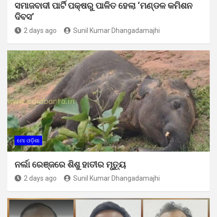
ସମାଜବାଦୀ ପାର୍ଟି ପକ୍ଷରୁ ପାଳିତ ହେଲା ‘ମଣ୍ଡଳ କମିଶନ
ଦିବସ’
2 days ago
Sunil Kumar Dhangadamajhi
ମୋ ଓଡ଼ିଶା
ନର୍ଲା ରେଞ୍ଜରେ ଶିଶୁ ହାତୀର ମୃତ୍ୟୁ
2 days ago
Sunil Kumar Dhangadamajhi