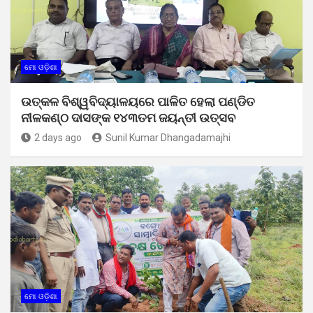
ମୋ ଓଡ଼ିଶା
ଉତ୍କଳ ବିଶ୍ୱବିଦ୍ୟାଳୟରେ ପାଳିତ ହେଲା ପଣ୍ଡିତ
ନୀଳକଣ୍ଠ ଦାସଙ୍କ ୧୪୩ତମ ଜୟନ୍ତୀ ଉତ୍ସବ
2 days ago
Sunil Kumar Dhangadamajhi
ମୋ ଓଡ଼ିଶା