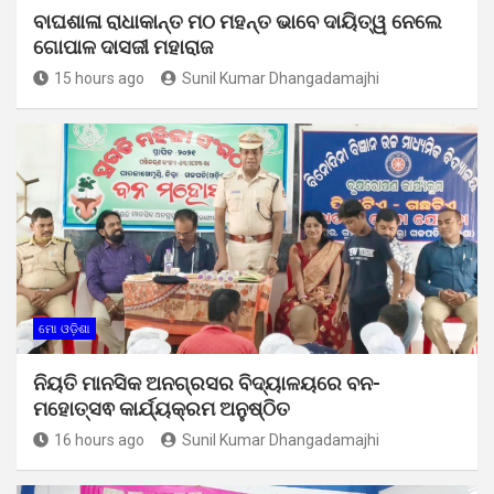
ବାଘଶାଳା ରାଧାକାନ୍ତ ମଠ ମହନ୍ତ ଭାବେ ଦାୟିତ୍ୱ ନେଲେ
ଗୋପାଳ ଦାସଜୀ ମହାରାଜ
15 hours ago
Sunil Kumar Dhangadamajhi
ମୋ ଓଡ଼ିଶା
ନିୟତି ମାନସିକ ଅନଗ୍ରସର ବିଦ୍ୟାଳୟରେ ବନ-
ମହୋତ୍ସଵ କାର୍ଯ୍ୟକ୍ରମ ଅନୁଷ୍ଠିତ
16 hours ago
Sunil Kumar Dhangadamajhi