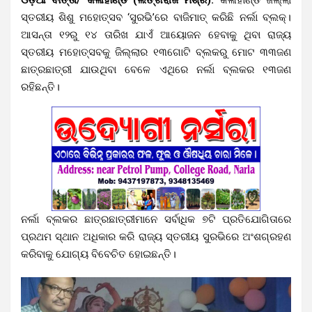
ସ୍ତରୀୟ ଶିଶୁ ମହୋତ୍ସବ ‘ସୁରଭି’ରେ ବାଜିମାତ୍ କରିଛି ନର୍ଲା ବ୍ଲକ୍।
ଆସନ୍ତା ୧୨ରୁ ୧୪ ତାରିଖ ଯାଏଁ ଆୟୋଜନ ହେବାକୁ ଥିବା ରାଜ୍ୟ
ସ୍ତରୀୟ ମହୋତ୍ସବକୁ ଜିଲ୍ଲାର ୧୩ଗୋଟି ବ୍ଲକରୁ ମୋଟ ୩୩ଜଣ
ଛାତ୍ରଛାତ୍ରୀ ଯାଉଥିବା ବେଳେ ଏଥିରେ ନର୍ଲା ବ୍ଲକର ୧୩ଜଣ
ରହିଛନ୍ତି।
ନର୍ଲା ବ୍ଲକର ଛାତ୍ରଛାତ୍ରୀମାନେ ସର୍ବାଧିକ ୭ଟି ପ୍ରତିଯୋଗିତାରେ
ପ୍ରଥମ ସ୍ଥାନ ଅଧିକାର କରି ରାଜ୍ୟ ସ୍ତରୀୟ ସୁରଭିରେ ଅଂଶଗ୍ରହଣ
କରିବାକୁ ଯୋଗ୍ୟ ବିବେଚିତ ହୋଇଛନ୍ତି।