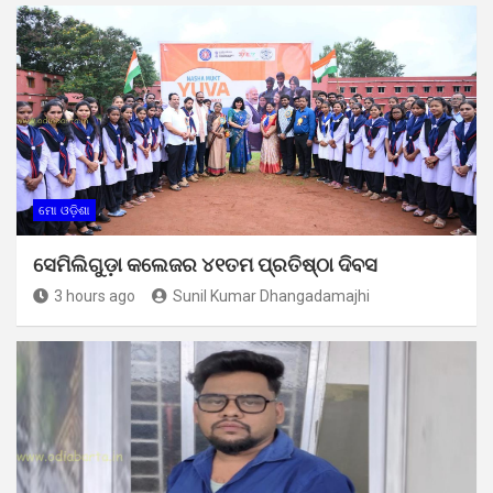
ମୋ ଓଡ଼ିଶା
ସେମିଲିଗୁଡ଼ା କଲେଜର ୪୧ତମ ପ୍ରତିଷ୍ଠା ଦିବସ
3 hours ago
Sunil Kumar Dhangadamajhi