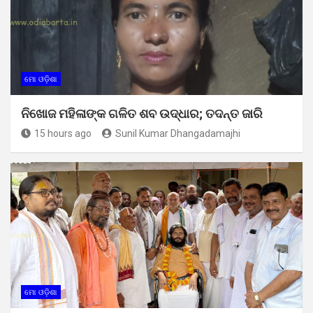
ମୋ ଓଡ଼ିଶା
ନିଖୋଜ ମହିଳାଙ୍କ ଗଳିତ ଶବ ଉଦ୍ଧାର; ତଦନ୍ତ ଜାରି
15 hours ago
Sunil Kumar Dhangadamajhi
ମୋ ଓଡ଼ିଶା