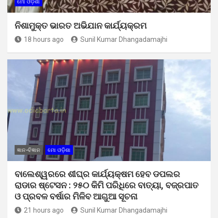
ମୋ ଓଡ଼ିଶା
ନିଶାମୁକ୍ତ ଭାରତ ଅଭିଯାନ କାର୍ଯ୍ୟକ୍ରମ
18 hours ago
Sunil Kumar Dhangadamajhi
ଜ୍ଞାନ-ବିଜ୍ଞାନ
ମୋ ଓଡ଼ିଶା
ବାଲେଶ୍ୱରରେ ଶୀଘ୍ର କାର୍ଯ୍ୟକ୍ଷମ ହେବ ଡପଲର
ରାଡାର ଷ୍ଟେସନ : ୨୫୦ କିମି ପରିଧିରେ ବାତ୍ୟା, ବଜ୍ରପାତ
ଓ ପ୍ରବଳ ବର୍ଷାର ମିଳିବ ଆଗୁଆ ସୂଚନା
21 hours ago
Sunil Kumar Dhangadamajhi