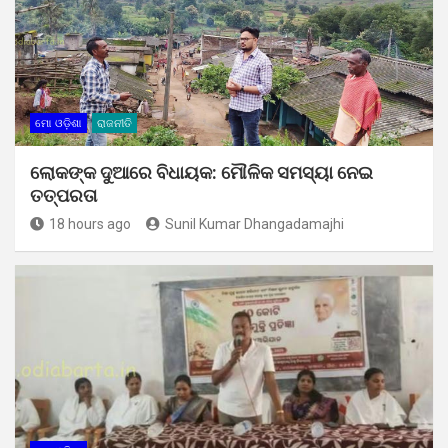
ମୋ ଓଡ଼ିଶା
ରାଜନୀତି
ଲୋକଙ୍କ ଦୁଆରେ ବିଧାୟକ: ମୌଳିକ ସମସ୍ୟା ନେଇ
ତତ୍ପରତା
18 hours ago
Sunil Kumar Dhangadamajhi