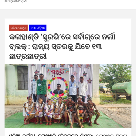
ଛାତ୍ରଛାତ୍ରୀ
ଜୀବନରଙ୍ଗ
ମୋ ଓଡ଼ିଶା
କଳାହାଣ୍ଡି ‘ସୁରଭି’ରେ ସର୍ବାଗ୍ରେ ନର୍ଲା
ବ୍ଲକ୍ : ରାଜ୍ୟ ସ୍ତରକୁ ଯିବେ ୧୩
ଛାତ୍ରଛାତ୍ରୀ
ଓଡ଼ିଆ ବାର୍ତ୍ତା/ କଳାହାଣ୍ଡି (ଲିଙ୍ଗରାଜ ମିଶ୍ର):
କଳାହାଣ୍ଡି ଜିଲ୍ଲା