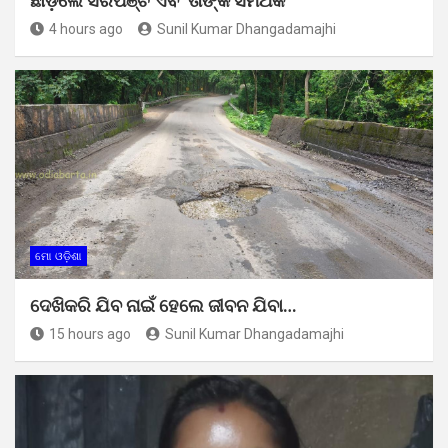
ଛାଡ଼ିଲେ ସରପଞ୍ଚ ଏବଂ ତାଙ୍କ ସମର୍ଥକ
4 hours ago
Sunil Kumar Dhangadamajhi
ମୋ ଓଡ଼ିଶା
ଦେଖିକରି ଯିବ ନାଇଁ ହେଲେ ଜୀବନ ଯିବା…
15 hours ago
Sunil Kumar Dhangadamajhi