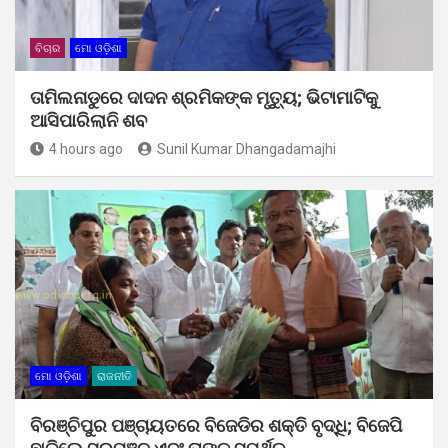
ବିଚାର
ମୋ ଓଡ଼ିଶା
ତାମିଲନାଡୁରେ ଦାଦନ ଶ୍ରମିକଙ୍କ ମୃତ୍ୟୁ; ଭିଟାମାଟିକୁ
ଆସିପାରିଲାନି ଶବ
4 hours ago
Sunil Kumar Dhangadamajhi
ମୋ ଓଡ଼ିଶା
ରାଜନୀତି
ବିରଞ୍ଚିପୁର ପଞ୍ଚାୟତରେ ବିଜେଡିର ଶକ୍ତି ବୃଦ୍ଧି; ବିଜେପି