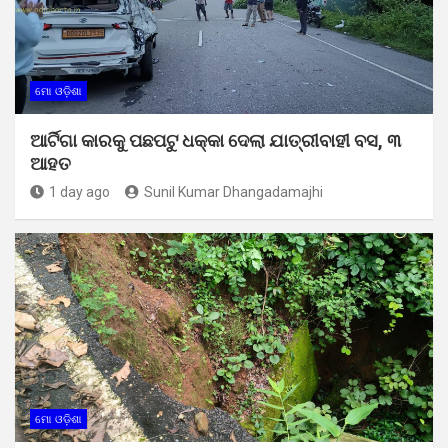
ମୋ ଓଡ଼ିଶା
ଆର୍ଟିଗା କାରକୁ ପଛପଟୁ ଧକ୍କା ଦେଲା ଯାତ୍ରୀବାହୀ ବସ, ୩
ଆହତ
1 day ago
Sunil Kumar Dhangadamajhi
ମୋ ଓଡ଼ିଶା