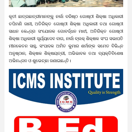
କୃତୀ ଛାତ୍ରଛାତ୍ରୀମାନଙ୍କୁ ନର୍ଲା ବରିଷ୍ଠ ଗୋଷ୍ଠୀ ଶିକ୍ଷା ଅଧିକାରୀ
ତପିମଣି ଜାନୀ, ଅତିରିକ୍ତ ଗୋଷ୍ଠୀ ଶିକ୍ଷା ଅଧିକାରୀ ତଥା ଗୋଷ୍ଠୀ
ସାଧନ କେନ୍ଦ୍ର ସଂଯୋଜକ ଗୋବର୍ଦ୍ଧନ ମାଝୀ, ଅତିରିକ୍ତ ଗୋଷ୍ଠୀ
ଶିକ୍ଷା ଅଧିକାରୀ ସୂର୍ଯ୍ୟଦେବ ବାଗ, ନର୍ଲା ବ୍ଲକ୍ ଶିକ୍ଷକ ସଂଘ ସଭାପତି
ମୀନକେତନ ସାହୁ, ସଂପାଦକ ଅମିତ କୁମାର ଶର୍ମାଙ୍କ ସମେତ ବିଭିନ୍ନ
ଅନୁଷ୍ଠାନ, ଶିକ୍ଷକ ଶିକ୍ଷୟତ୍ରୀ, ଅଭିଭାବକ ତଥା ବ୍ୟକ୍ତିବିଶେଷ
ଅଭିନନ୍ଦନ ଓ ଶୁଭେଚ୍ଛା ଜଣାଇଛନ୍ତି।