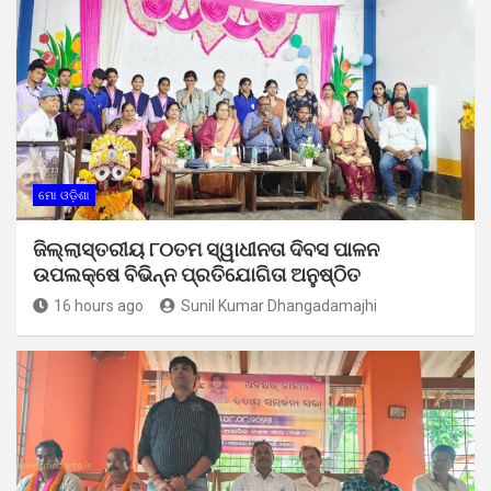
ମୋ ଓଡ଼ିଶା
ଜିଲ୍ଲାସ୍ତରୀୟ ୮୦ତମ ସ୍ୱାଧୀନତା ଦିବସ ପାଳନ
ଉପଲକ୍ଷେ ବିଭିନ୍ନ ପ୍ରତିଯୋଗିତା ଅନୁଷ୍ଠିତ
16 hours ago
Sunil Kumar Dhangadamajhi