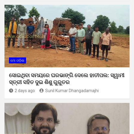
ମୋ ଓଡ଼ିଶା
ସୋଇଥିବା ସମୟରେ ଘରଭାଙ୍ଗି ଦେଲେ ହାତୀପଲ: ସ୍ୱାମୀ
ସ୍ତ୍ରୀ ସହିତ ଦୁଇ ଶିଶୁ ଗୁରୁତର
2 days ago
Sunil Kumar Dhangadamajhi