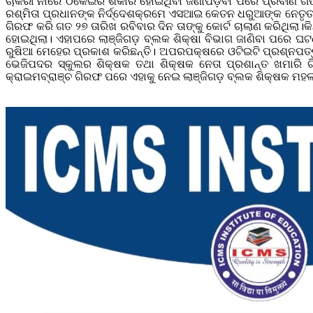
ଚାକିରୀ ନାଁରେ ଠକେଇର ଶିକାର ହୋଇଥିବା ଜଣାପଡ଼ିବା ପରେ ପ୍ରବୀଣ ଗ
ରଶ୍ମିତା ପ୍ରଧାନଙ୍କ ନିର୍ଦ୍ଦେଶକ୍ରମେ ଏସଆଇ କେତନ ଧରୁଆଙ୍କ ନେତୃତ୍ବ
ଗିରଫ କରି ଗତ ୨୭ ତାରିଖ ରବିବାର ଦିନ ତାଙ୍କୁ କୋର୍ଟ ଚାଲାଣ କରିଥିଲା
ହୋଇଥିଲା। ଏହାପରେ ଲାଞ୍ଜିଗଡ଼ ବ୍ଲକ ଶିକ୍ଷା ବିଭାଗ ଜାଣିବା ପରେ ଘ
ରୁଷିଆ ମେହେର ପ୍ରକାଶ କରିଛନ୍ତି। ଅପରପକ୍ଷରେ ଓଟିଇଟି ପ୍ରଶ୍ନପତ୍ର 
ଭେଜିପଦର ସ୍କୁଲର ଶିକ୍ଷକ ତଥା ଶିକ୍ଷକ ନେତା ପ୍ରଶାନ୍ତ ଖମାରି ଗି
କ୍ରାଇମବ୍ରାଞ୍ଚ ଗିରଫ ପରେ ଏହାକୁ ନେଇ ଲାଞ୍ଜିଗଡ଼ ବ୍ଲକ ଶିକ୍ଷକ ମହ