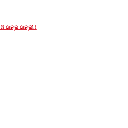
 ଛାତ୍ର ଛାତ୍ରୀ !