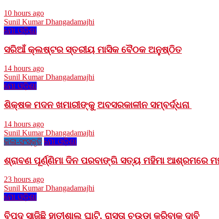
10 hours ago
Sunil Kumar Dhangadamajhi
ମୋ ଓଡ଼ିଶା
ସରିଆଁ କ୍ଲଷ୍ଟର ସ୍ତରୀୟ ମାସିକ ବୈଠକ ଅନୁଷ୍ଠିତ
14 hours ago
Sunil Kumar Dhangadamajhi
ମୋ ଓଡ଼ିଶା
ଶିକ୍ଷକ ମଦନ ଖମାରୀଙ୍କୁ ଅବସରକାଳୀନ ସମ୍ବର୍ଦ୍ଧନା
14 hours ago
Sunil Kumar Dhangadamajhi
କଳା-ସଂସ୍କୃତି
ମୋ ଓଡ଼ିଶା
ଶ୍ରାବଣ ପୂର୍ଣ୍ଣିମା ଦିନ ପରବାଙ୍ଗି ସତ୍ୟ ମହିମା ଆଶ୍ରମରେ 
23 hours ago
Sunil Kumar Dhangadamajhi
ମୋ ଓଡ଼ିଶା
ବିପଦ ସାଜିଛି ହାତୀଶାଲ ଘାଟି, ରାସ୍ତା ଚଉଡ଼ା କରିବାକୁ ଦାବି