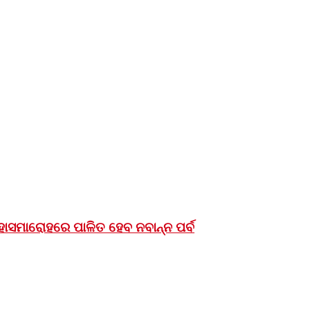
ମହାସମାରୋହରେ ପାଳିତ ହେବ ନବାନ୍ନ ପର୍ବ