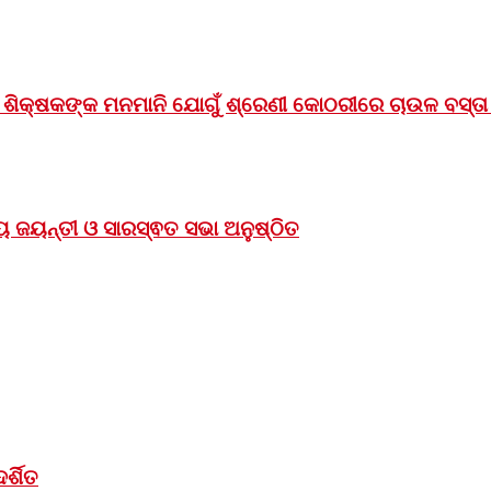
ିକ୍ଷକଙ୍କ ମନମାନି ଯୋଗୁଁ ଶ୍ରେଣୀ କୋଠରୀରେ ଚାଉଳ ବସ୍ତା ଓ
 ଜୟନ୍ତୀ ଓ ସାରସ୍ଵତ ସଭା ଅନୁଷ୍ଠିତ
ର୍ଶିତ