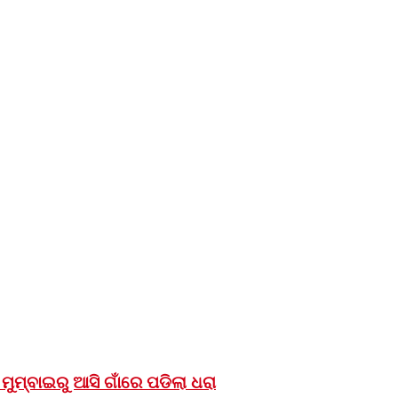
ମୁମ୍ବାଇରୁ ଆସି ଗାଁରେ ପଡିଲା ଧରା