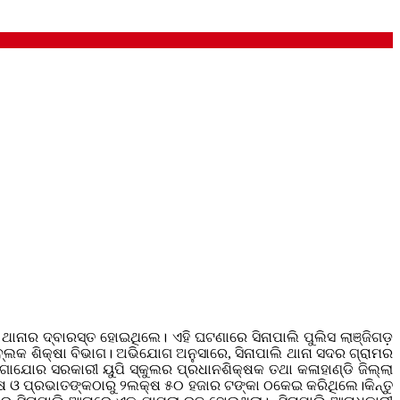
ାନାର ଦ୍ବାରସ୍ତ ହୋଇଥିଲେ। ଏହି ଘଟଣାରେ ସିନାପାଲି ପୁଲିସ ଲାଞ୍ଜିଗଡ଼
ବ୍ଲକ ଶିକ୍ଷା ବିଭାଗ। ଅଭିଯୋଗ ଅନୁସାରେ, ସିନାପାଲି ଥାନା ସଦର ଗ୍ରାମର
ଗାଯୋର ସରକାରୀ ୟୁପି ସ୍କୁଲର ପ୍ରଧାନଶିକ୍ଷକ ତଥା କଳାହାଣ୍ଡି ଜିଲ୍ଲା
ଷ ଓ ପ୍ରଭାତଙ୍କଠାରୁ ୨ଲକ୍ଷ ୫୦ ହଜାର ଟଙ୍କା ଠକେଇ କରିଥିଲେ।କିନ୍ତୁ