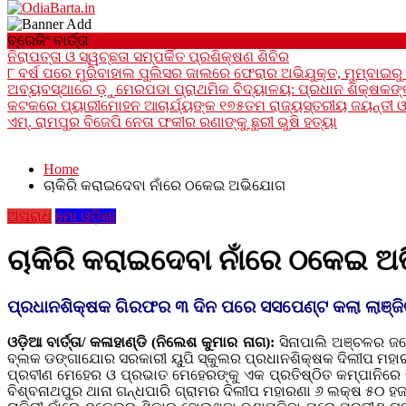
24x7News&Views
ବ୍ରେକିଂ ବାର୍ତ୍ତା
OdiaBarta.in
ନିରାପତ୍ତା ଓ ସ୍ୱଚ୍ଛତା ସମ୍ପର୍କିତ ପ୍ରଶିକ୍ଷଣ ଶିବିର
୮ ବର୍ଷ ପରେ ମୁରିବାହାଲ ପୁଲିସର ଜାଲରେ ଫେରାର ଅଭିଯୁକ୍ତ, ମୁମ୍ବାଇରୁ 
ଅବ୍ୟବସ୍ଥାରେ ଡ଼ୁମେରପଡା ପ୍ରାଥମିକ ବିଦ୍ୟାଳୟ: ପ୍ରଧାନ ଶିକ୍ଷକଙ୍କ 
କଟକରେ ପ୍ୟାରୀମୋହନ ଆଚାର୍ଯ୍ୟଙ୍କ ୧୭୫ତମ ରାଜ୍ୟସ୍ତରୀୟ ଜୟନ୍ତୀ ଓ 
ଏମ୍. ରାମପୁର ବିଜେପି ନେତା ଫକୀର ରଣାଙ୍କୁ ଛୁରୀ ଭୁଷି ହତ୍ୟା
Home
ଚାକିରି କରାଇଦେବା ନାଁରେ ଠକେଇ ଅଭିଯୋଗ
ଅପରାଧ
ମୋ ଓଡ଼ିଶା
ଚାକିରି କରାଇଦେବା ନାଁରେ ଠକେଇ 
ପ୍ରଧାନଶିକ୍ଷକ ଗିରଫର ୩ ଦିନ ପରେ ସସପେଣ୍ଟ କଲା ଲାଞ୍ଜିଗ
ଓଡ଼ିଆ ବାର୍ତ୍ତା/ କଳାହାଣ୍ଡି (ନିଲେଶ କୁମାର ନାଗ):
ସିନାପାଲି ଅଞ୍ଚଳର ଜଣ
ବ୍ଲକ ଡଙ୍ଗାଯୋର ସରକାରୀ ୟୁପି ସ୍କୁଲର ପ୍ରଧାନଶିକ୍ଷକ ଦିଲୀପ ମହାରଣା
ପ୍ରବୀଣ ମେହେର ଓ ପ୍ରଭାତ ମେହେରଙ୍କୁ ଏକ ପ୍ରତିଷ୍ଠିତ କମ୍ପାନିରେ ଚ
ବିଶ୍ବନାଥପୁର ଥାନା ଗନ୍ଧପାରି ଗ୍ରାମର ଦିଲୀପ ମହାରଣା ୬ ଲକ୍ଷ ୫୦ 