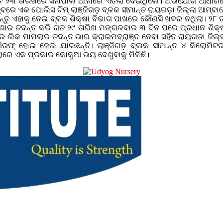
ତ ୨୩ ତାରିଖରେ ସିନାପାଲି ଥାନାରେ ଏତଲା ଦେଇଥିଲେ। ଅଭିଯୋଗ ଆଧାରରେ 
ରେ ଏକ ପୋଲିସ ଟିମ୍ ଲାଞ୍ଜିଗଡ଼ ବ୍ଳକ ସୀମାନ୍ତ ରାୟଗଡ଼ା ଜିଲ୍ଲା ଆମ୍ବା
।କିନ୍ତୁ ଏହାକୁ ନେଇ ବ୍ଳକ ଶିକ୍ଷା ବିଭାଗ ପାଖରେ କୌଣସି ଖବର ନଥିଲା। ୨୮
ଟଣାର ତଦନ୍ତ କରି ଗତ ୨୯ ତାରିଖ ମଙ୍ଗଳବାର ୩ ଦିନ ପରେ ପ୍ରଧାନ ଶିକ୍ଷକ
ଲିକ ମାମଲାର ତଦନ୍ତ ଭାର କ୍ରାଇମବ୍ରାଞ୍ଚ ନେବା ସହିତ ରାୟଗଡା ଜିଲ୍ଲା
ରଫ୍ ହୋଇ ଜେଲ ଯାଇଛନ୍ତି। ଲାଞ୍ଜିଗଡ଼ ବ୍ଲକ ସୀମାନ୍ତ ୪ କିଲୋମିଟର 
ଲାରେ ଏକ ପ୍ରକାର କୋକୁଆ ଭୟ ଦେଖୁବାକୁ ମିଳିଛି।