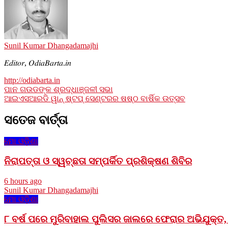
Sunil Kumar Dhangadamajhi
𝐸𝑑𝑖𝑡𝑜𝑟, 𝑂𝑑𝑖𝑎𝐵𝑎𝑟𝑡𝑎.𝑖𝑛
http://odiabarta.in
Post
ପାନ ଗଉଡଙ୍କ ଶ୍ରଦ୍ଧାଞ୍ଜଳୀ ସଭା
ଆଇଏସଆରଡି ୱାନ୍ ଷ୍ଟପ୍ ସେଣ୍ଟରର ଷଷ୍ଠ ବାର୍ଷିକ ଉତ୍ସବ
navigation
ସତେଜ ବାର୍ତ୍ତା
ମୋ ଓଡ଼ିଶା
ନିରାପତ୍ତା ଓ ସ୍ୱଚ୍ଛତା ସମ୍ପର୍କିତ ପ୍ରଶିକ୍ଷଣ ଶିବିର
6 hours ago
Sunil Kumar Dhangadamajhi
ମୋ ଓଡ଼ିଶା
୮ ବର୍ଷ ପରେ ମୁରିବାହାଲ ପୁଲିସର ଜାଲରେ ଫେରାର ଅଭିଯୁକ୍ତ, 