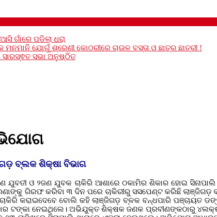
ଆସି ଗାଁରେ ପଡିଲା ଧରା
ମନମାନି ଯୋଗୁଁ ଶ୍ରେଣୀ କୋଠରୀରେ ଚାଉଳ ବସ୍ତା ଓ ଛାତ୍ର ଛାତ୍ରୀ !
ସାରସ୍ଵତ ସଭା ଅନୁଷ୍ଠିତ
ଅଭିଯୋଗ
ଡ଼ ବ୍ଲକ ଶିକ୍ଷା ବିଭାଗ
େ ଯୁବତୀ ଓ ୨ଜଣ ଯୁବକ ଚାକିରି ଆଶାରେ ଠକାମିର ଶିକାର ହୋଇ ସିନାପାଲି ଥ
ଙ୍କୁ ଗିରଫ କରିବା ୩ ଦିନ ପରେ ଚାକିରୀରୁ ସସପେଣ୍ଟ କରିଛି ଲାଞ୍ଜିଗଡ଼ 
ାକିରି କରାଇଦେବେ ବୋଲି କହି ଲାଞ୍ଜିଗଡ଼ ବ୍ଳକ ବନ୍ଧପାରି ପଞ୍ଚାୟତ ଡଙ୍
ହଜାର ଟଙ୍କା ନେଇଥିଲେ। ଅଭିଯୁକ୍ତ ଶିକ୍ଷକ ଜଣକ ପ୍ରବୀଣଙ୍କଠାରୁ ୪ଲକ୍