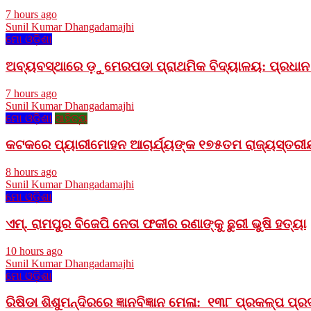
7 hours ago
Sunil Kumar Dhangadamajhi
ମୋ ଓଡ଼ିଶା
ଅବ୍ୟବସ୍ଥାରେ ଡ଼ୁମେରପଡା ପ୍ରାଥମିକ ବିଦ୍ୟାଳୟ: ପ୍ରଧାନ ଶ
7 hours ago
Sunil Kumar Dhangadamajhi
ମୋ ଓଡ଼ିଶା
ସାହିତ୍ୟ
କଟକରେ ପ୍ୟାରୀମୋହନ ଆଚାର୍ଯ୍ୟଙ୍କ ୧୭୫ତମ ରାଜ୍ୟସ୍ତରୀୟ
8 hours ago
Sunil Kumar Dhangadamajhi
ମୋ ଓଡ଼ିଶା
ଏମ୍. ରାମପୁର ବିଜେପି ନେତା ଫକୀର ରଣାଙ୍କୁ ଛୁରୀ ଭୁଷି ହତ୍ୟା
10 hours ago
Sunil Kumar Dhangadamajhi
ମୋ ଓଡ଼ିଶା
ରିଷିଡା ଶିଶୁମନ୍ଦିରରେ ଜ୍ଞାନବିଜ୍ଞାନ ମେଳା: ୧୩୮ ପ୍ରକଳ୍ପ ପ୍ରଦ