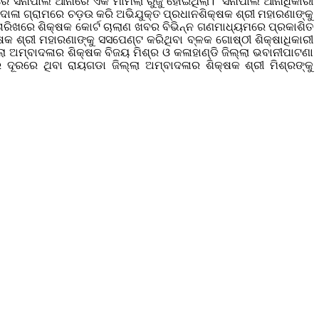
ସିନାପାଲି ଆନାରେ ଏକ ମାମଲା ରୁଜୁ ହୋଇଥିଲା। ସିନାପାଲି ଆନାଧିକାରୀ
ଦୋଳା ଗ୍ରାମରେ ଚଡ଼ଉ କରି ଅଭିଯୁକ୍ତ ପ୍ରଧାନଶିକ୍ଷକ ଶ୍ରୀ ମହାରଣାଙ୍କୁ
 ତାରିଖରେ ଶିକ୍ଷକ କୋର୍ଟ ଚାଲାଣ ଖବର ବିଭିନ୍ନ ଗଣମାଧ୍ୟମରେ ପ୍ରକାଶିତ
 ଶ୍ରୀ ମହାରଣାଙ୍କୁ ସସପେଣ୍ଟ କରିଥିବା ବ୍ଳକ ଗୋଷ୍ଠୀ ଶିକ୍ଷାଧିକାରୀ
 ଅମ୍ବାଦଳାର ଶିକ୍ଷକ ବିଜୟ ମିଶ୍ର ଓ କଳାହାଣ୍ଡି ଜିଲ୍ଲା ଭବାନୀପାଟଣା
ଦୂରରେ ଥିବା ରାୟଗଡା ଜିଲ୍ଲା ଅମ୍ବାଦଳାର ଶିକ୍ଷକ ଶ୍ରୀ ମିଶ୍ରଙ୍କୁ