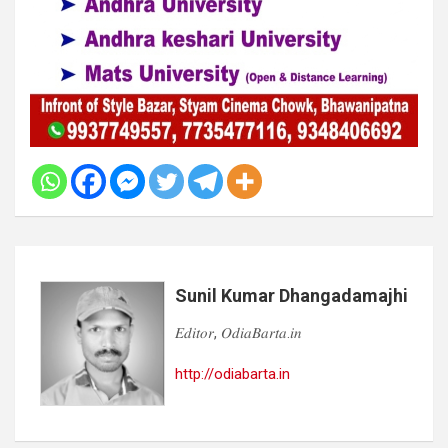
Sunil Kumar Dhangadamajhi
𝐸𝑑𝑖𝑡𝑜𝑟, 𝑂𝑑𝑖𝑎𝐵𝑎𝑟𝑡𝑎.𝑖𝑛
http://odiabarta.in