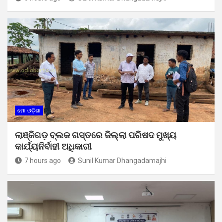
ମୋ ଓଡ଼ିଶା
ଲାଞ୍ଜିଗଡ଼ ବ୍ଲକ ଗସ୍ତରେ ଜିଲ୍ଲା ପରିଷଦ ମୁଖ୍ୟ
କାର୍ଯ୍ୟନିର୍ବାହୀ ଅଧିକାରୀ
7 hours ago
Sunil Kumar Dhangadamajhi