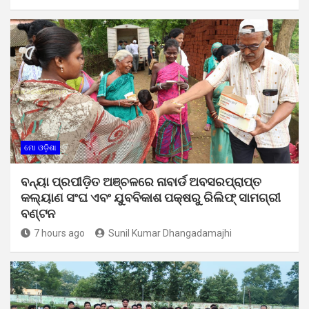
ମୋ ଓଡ଼ିଶା
ବନ୍ୟା ପ୍ରପୀଡ଼ିତ ଅଞ୍ଚଳରେ ନାବାର୍ଡ ଅବସରପ୍ରାପ୍ତ
କଲ୍ୟାଣ ସଂଘ ଏବଂ ଯୁବବିକାଶ ପକ୍ଷରୁ ରିଲିଫ୍ ସାମଗ୍ରୀ
ବଣ୍ଟନ
7 hours ago
Sunil Kumar Dhangadamajhi