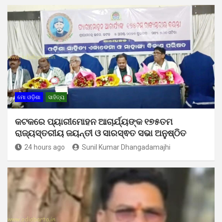
ମୋ ଓଡ଼ିଶା
ସାହିତ୍ୟ
କଟକରେ ପ୍ୟାରୀମୋହନ ଆଚାର୍ଯ୍ୟଙ୍କ ୧୭୫ତମ
ରାଜ୍ୟସ୍ତରୀୟ ଜୟନ୍ତୀ ଓ ସାରସ୍ଵତ ସଭା ଅନୁଷ୍ଠିତ
24 hours ago
Sunil Kumar Dhangadamajhi