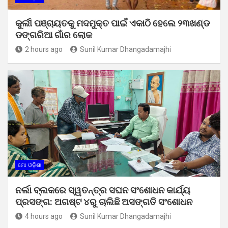
କୁର୍ଲୀ ପଞ୍ଚାୟତକୁ ମଦମୁକ୍ତ ପାଇଁ ଏକାଠି ହେଲେ ୨୩ଖଣ୍ଡ
ଡଙ୍ଗରିଆ ଗାଁର ଲୋକ
2 hours ago
Sunil Kumar Dhangadamajhi
ମୋ ଓଡ଼ିଶା
ନର୍ଲା ବ୍ଲକରେ ସ୍ୱତନ୍ତ୍ର ସଘନ ସଂଶୋଧନ କାର୍ଯ୍ୟ
ପ୍ରସଙ୍ଗ: ଅଗଷ୍ଟ ୪ରୁ ଚାଲିଛି ଅସଙ୍ଗତି ସଂଶୋଧନ
4 hours ago
Sunil Kumar Dhangadamajhi