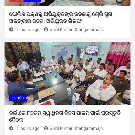
ପୋଲିସ ପକ୍ଷରୁ ଅଭିଯୁକ୍ତଙ୍କ କବଜାରୁ ଚୋରି ସୁନା
ଅଳଙ୍କାର ଜବତ: ଅଭିଯୁକ୍ତ ଗିରଫ
15 hours ago
Sunil Kumar Dhangadamajhi
ମୋ ଓଡ଼ିଶା
ନର୍ଲାରେ ୮୦ତମ ସ୍ୱାଧିନତା ଦିବସ ପାଳନ ପାଇଁ ପ୍ରସ୍ତୁତି
ବୈଠକ
15 hours ago
Sunil Kumar Dhangadamajhi