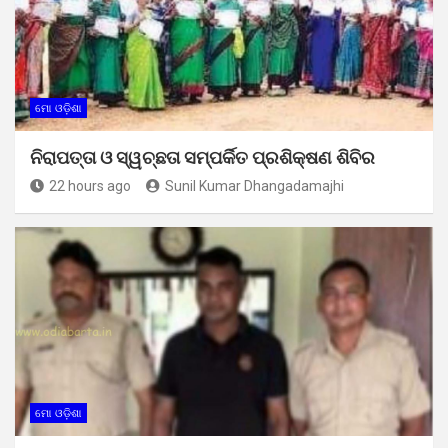
ମୋ ଓଡ଼ିଶା
ନିରାପତ୍ତା ଓ ସ୍ୱଚ୍ଛତା ସମ୍ପର୍କିତ ପ୍ରଶିକ୍ଷଣ ଶିବିର
22 hours ago
Sunil Kumar Dhangadamajhi
ମୋ ଓଡ଼ିଶା