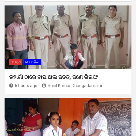
ଅପରାଧ
ମୋ ଓଡ଼ିଶା
ଡହାଗାଁ ଠାରେ ବାଘ ଛାଲ ଜବତ, ଜଣେ ଗିରଫ
6 hours ago
Sunil Kumar Dhangadamajhi