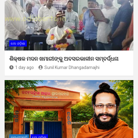
ମୋ ଓଡ଼ିଶା
ଶିକ୍ଷକ ମଦନ ଖମାରୀଙ୍କୁ ଅବସରକାଳୀନ ସମ୍ବର୍ଦ୍ଧନା
1 day ago
Sunil Kumar Dhangadamajhi
କଳା-ସଂସ୍କୃତି
ମୋ ଓଡ଼ିଶା