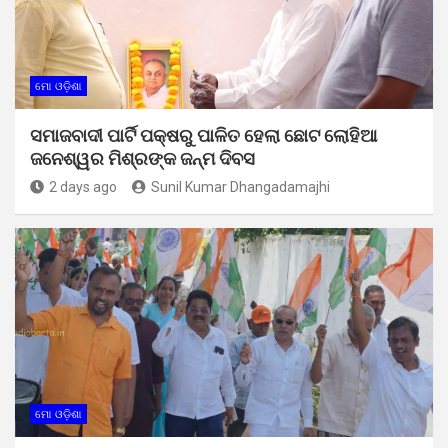
ମୋ ଓଡ଼ିଶା
ସମାଜବାଦୀ ପାର୍ଟି ପକ୍ଷରୁ ପାଳିତ ହେଲା ଛୋଟ ଲୋହିଆ
ଜନେଶ୍ୱର ମିଶ୍ରଙ୍କ ଜନ୍ମ ଦିବସ
2 days ago
Sunil Kumar Dhangadamajhi
ମୋ ଓଡ଼ିଶା