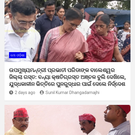
ମୋ ଓଡ଼ିଶା
ଉପମୁଖ୍ୟମନ୍ତ୍ରୀ ପ୍ରଭାତୀ ପରିଡାଙ୍କ ବାଲେଶ୍ୱର
ଜିଲ୍ଲା ଗସ୍ତ: ବନ୍ୟା କ୍ଷତିଗ୍ରସ୍ତ ଅଞ୍ଚଳ ବୁଲି ଦେଖିଲେ,
ଯୁଦ୍ଧକାଳୀନ ଭିତ୍ତିରେ ପୁନରୁଦ୍ଧାର ପାଇଁ ଦେଲେ ନିର୍ଦ୍ଦେଶ
2 days ago
Sunil Kumar Dhangadamajhi