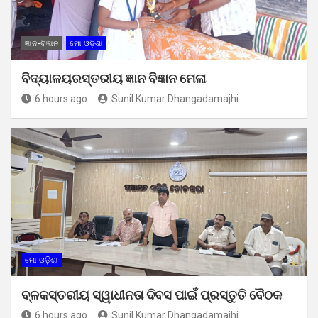
ଜ୍ଞାନ-ବିଜ୍ଞାନ
ମୋ ଓଡ଼ିଶା
ବିଦ୍ୟାଳୟରସ୍ତରୀୟ ଜ୍ଞାନ ବିଜ୍ଞାନ ମେଳା
6 hours ago
Sunil Kumar Dhangadamajhi
ମୋ ଓଡ଼ିଶା
ବ୍ଳକସ୍ତରୀୟ ସ୍ୱାଧୀନତା ଦିବସ ପାଇଁ ପ୍ରସ୍ତୁତି ବୈଠକ
6 hours ago
Sunil Kumar Dhangadamajhi