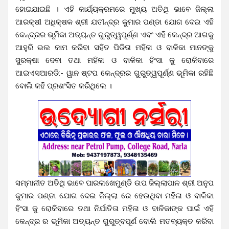
ହୋଇଯାଇଛି । ଏହି କାର୍ଯ୍ୟକ୍ରମରେ ମୁଖ୍ୟ ଅତିଥି ଭାବେ ଜିଲ୍ଲା
ଆରକ୍ଷୀ ଅଧିକ୍ଷକ ଶ୍ରୀ ଯତୀନ୍ଦ୍ର କୁମାର ପଣ୍ଡା ଯୋଗ ଦେଇ ଏହି
କେନ୍ଦ୍ରର ଭୂମିକା ଅତ୍ୟନ୍ତ ଗୁରୁତ୍ୱପୂର୍ଣ୍ଣ ଏବଂ ଏହି କେନ୍ଦ୍ର ଆଗକୁ
ଆହୁରି ଭଲ କାମ କରିବା ସହିତ ପିଡିତା ମହିଳା ଓ ବାଳିକା ମାନଙ୍କୁ
ସୁରକ୍ଷା ଦେବା ତଥା ମହିଳା ଓ ବାଳିକା ହିଂସା କୁ ରୋକିବାରେ
ଆଇଏସଆରଡି:- ୱାନ ଷ୍ଟପ କେନ୍ଦ୍ରର ଗୁରୁତ୍ୱପୂର୍ଣ୍ଣ ଭୂମିକା ରହିଛି
ବୋଲି କହି ପ୍ରଶଂସିତ କରିଥିଲେ ।
ସମ୍ମାନୀତ ଅତିଥି ଭାବେ ପାରଳାଖେମୁଣ୍ଡି ଉପ ଜିଲ୍ଲାପାଳ ଶ୍ରୀ ଅନୁପ
କୁମାର ପଣ୍ଡା ଯୋଗ ଦେଇ ଜିଲ୍ଲା ରେ ହେଉଥିବା ମହିଳା ଓ ବାଳିକା
ହିଂସା କୁ ରୋକିବାରେ ତଥା ନିର୍ଯାତିତା ମହିଳା ଓ ବାଳିକାଙ୍କ ପାଇଁ ଏହି
କେନ୍ଦ୍ର ର ଭୂମିକା ଅତ୍ୟନ୍ତ ଗୁରୁତ୍ବପୂର୍ଣ ବୋଲି ମତବ୍ୟକ୍ତ କରିବା