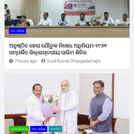
ମୋ ଓଡ଼ିଶା
ଅନୁଷ୍ଠିତ ହେଲା ଯୌତୁକ ନିଷେଧ ଅଧିନିୟମ-୧୯୬୧
ସମ୍ପର୍କିତ ଜିଲ୍ଲାସ୍ତରୀୟ ତାଲିମ ଶିବିର
7 hours ago
Sunil Kumar Dhangadamajhi
ଦେଶ-ବିଦେଶ
ମୋ ଓଡ଼ିଶା
ରାଜନୀତି