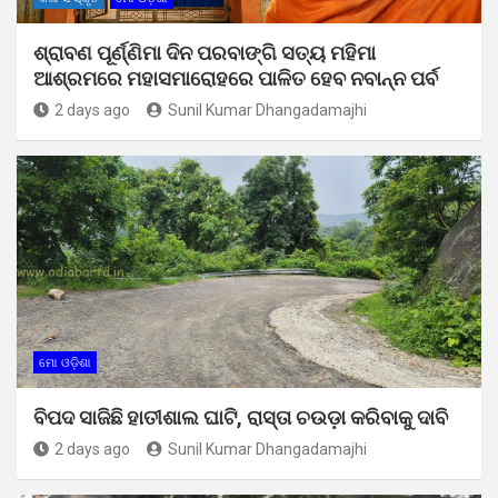
ଶ୍ରାବଣ ପୂର୍ଣ୍ଣିମା ଦିନ ପରବାଙ୍ଗି ସତ୍ୟ ମହିମା
ଆଶ୍ରମରେ ମହାସମାରୋହରେ ପାଳିତ ହେବ ନବାନ୍ନ ପର୍ବ
2 days ago
Sunil Kumar Dhangadamajhi
ମୋ ଓଡ଼ିଶା
ବିପଦ ସାଜିଛି ହାତୀଶାଲ ଘାଟି, ରାସ୍ତା ଚଉଡ଼ା କରିବାକୁ ଦାବି
2 days ago
Sunil Kumar Dhangadamajhi