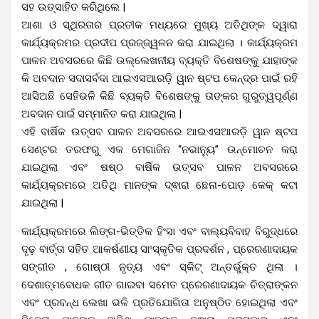
ସହ ଉତ୍ସାହିତ କରିଥିଲେ |
ଆଶା ଓ ସ୍ଥିରତାର ପ୍ରତୀକ ମଧ୍ୟରେ ମୁଖ୍ୟ ଅତିଥିଙ୍କ ଦ୍ୱାରା
କାର୍ଯ୍ୟକ୍ରମର ପ୍ରଦୀପ ପ୍ରଜ୍ଜ୍ୱଳନ କରା ଯାଇଥିଲା । କାର୍ଯ୍ୟକ୍ରମ
ପାଳନ ଅବସରରେ କିଛି ଉଲ୍ଲେଖନୀୟ ବ୍ୟକ୍ତି ବିଶେଷଙ୍କୁ ଯାହାଙ୍କ
କି ଅବଦାନ ସଦାସର୍ବଦା ଆଇଏସଆରଡ଼ି ୱାନ ଷ୍ଟପ କେନ୍ଦ୍ର ପାଇଁ ରହି
ଆସିଅଛି ସେହିଭଳି କିଛି ବ୍ୟକ୍ତି ବିଶେଷଙ୍କୁ ତାଙ୍କର ଗୁରୁତ୍ୱପୂର୍ଣ୍ଣ
ଅବଦାନ ପାଇଁ ସମ୍ମାନିତ କରା ଯାଇଥିଲା |
ଏହି ବାର୍ଷିକ ଉତ୍ସବ ପାଳନ ଅବସରରେ ଆଇଏସଆରଡ଼ି ୱାନ ଷ୍ଟପ
ସେଣ୍ଟର ତରଫରୁ ଏକ ମେଗାଜିନ “ନଭାନ୍ୟୁ” ଉନ୍ମୋଚନ କରା
ଯାଇଥିଲା ଏବଂ ଷଷ୍ଠ ବାର୍ଷିକ ଉତ୍ସବ ପାଳନ ଅବସରରେ
କାର୍ଯ୍ୟକ୍ରମରେ ଅତିଥି ମାନଙ୍କ ଦ୍ଵାରା ଛେନା-ପୋଡ଼ କେକ୍ କଟା
ଯାଇଥିଲା |
କାର୍ଯ୍ୟକ୍ରମରେ ଲିଙ୍ଗ-ଭିତ୍ତିକ ହିଂସା ଏବଂ ବାଲ୍ୟବିବାହ ବିରୁଦ୍ଧରେ
ଦୃଢ଼ ବାର୍ତ୍ତା ସହିତ ଆକର୍ଷଣୀୟ ସାଂସ୍କୃତିକ ପ୍ରଦର୍ଶନ , ପ୍ରେରଣାଦାୟକ
ସଙ୍ଗୀତ , ଗୋଷ୍ଠୀ ନୃତ୍ୟ ଏବଂ ସ୍କିଟ୍ ଅନ୍ତର୍ଭୁକ୍ତ ଥିଲା ।
ଦେଶାତ୍ମବୋଧକ ଗୀତ ଗାଇବା ସମେତ ପ୍ରେରଣାଦାୟକ ଚିତ୍ରାଙ୍କନ
ଏବଂ ପ୍ରବନ୍ଧ ଲେଖା ଭଳି ପ୍ରତିଯୋଗିତା ଅନୁଷ୍ଠିତ ହୋଇଥିଲା ଏବଂ