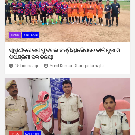
କ୍ରୀଡ଼ା
ମୋ ଓଡ଼ିଶା
ସ୍ୱାଧୀନତା କପ ଫୁଟବଲ ଚମ୍ପିୟାନସିପରେ ବାଲିଗୁଡା ଓ
ସିପାଞ୍ଜିରୀ ଦଳ ବିଜୟୀ
15 hours ago
Sunil Kumar Dhangadamajhi
ଅପରାଧ
ମୋ ଓଡ଼ିଶା