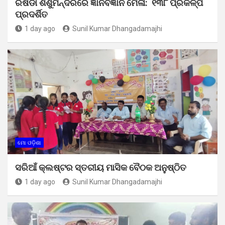
ରିଷିଡା ଶିଶୁମନ୍ଦିରରେ ଜ୍ଞାନବିଜ୍ଞାନ ମେଳା: ୧୩୮ ପ୍ରକଳ୍ପ
ପ୍ରଦର୍ଶିତ
1 day ago
Sunil Kumar Dhangadamajhi
ମୋ ଓଡ଼ିଶା
ସରିଆଁ କ୍ଲଷ୍ଟର ସ୍ତରୀୟ ମାସିକ ବୈଠକ ଅନୁଷ୍ଠିତ
1 day ago
Sunil Kumar Dhangadamajhi