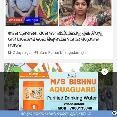
ଜୀବନରଙ୍ଗ
ମୋ ଓଡ଼ିଶା
ଖବର ପ୍ରସାରଣ ପରେ ନିଜ କାର୍ଯ୍ୟାଳୟକୁ ସୁକାନ୍ତିଙ୍କୁ
ଡାକି ଆଲୋଚନା କଲେ ଜିଲ୍ଲାପାଳ ମନୋଜ ସତ୍ୟବାନ
ମହାଜନ
2 days ago
Sunil Kumar Dhangadamajhi
x
ବିଚାର
ମୋ ଓଡ଼ିଶା
ରାଜନୀତି
ଏଠି ଛୁଇଁ ହ୍ଵାଟ୍ସଆପରେ ବ୍ରେକିଂ ନ୍ୟୁଜ ପାଆନ୍ତୁ