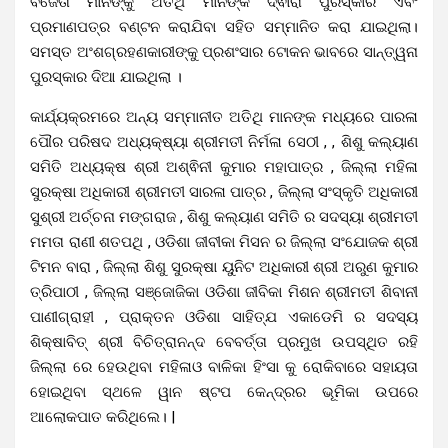
ବିଜେତା ମାନଙ୍କୁ ଅତିଥି ମାନଙ୍କ ଦ୍ଵାରା ପୁରସ୍କାର ଏବଂ
ପ୍ରମାଣପତ୍ର ବଣ୍ଟନ କରାଯିବା ସହିତ ସମ୍ମାନିତ କରା ଯାଇଥିଲା।
ସମସ୍ତ ଅଂଶଗ୍ରହଣକାରୀଙ୍କୁ ପ୍ରଶଂସାର ଟୋକନ ଭାବରେ ସାନ୍ତ୍ୱନା
ପୁରସ୍କାର ଦିଆ ଯାଇଥିଲା ।
କାର୍ଯ୍ୟକ୍ରମରେ ଅନ୍ୟ ସମ୍ମାନୀତ ଅତିଥି ମାନଙ୍କ ମଧ୍ୟରେ ପାରଳା
ପୌର ପରିଷଦ ଅଧ୍ୟକ୍ଷ୍ୟା ଶ୍ରୀମତୀ ନିର୍ମଳା ସେଠୀ , , ଶିଶୁ କଲ୍ୟାଣ
ସମିତି ଅଧ୍ୟକ୍ଷ ଶ୍ରୀ ଅଶ୍ଵିନୀ କୁମାର ମହାପାତ୍ର , ଜିଲ୍ଲା ମହିଳା
ସୁରକ୍ଷା ଅଧିକାରୀ ଶ୍ରୀମତୀ ସାରଳା ପାତ୍ର , ଜିଲ୍ଲା ସଂସ୍କୃତି ଅଧିକାରୀ
ସୁଶ୍ରୀ ଅର୍ଚ୍ଚନା ମଙ୍ଗରାଜ , ଶିଶୁ କଲ୍ୟାଣ ସମିତି ର ସଦସ୍ୟା ଶ୍ରୀମତୀ
ମମତା ରାଣୀ ଶତପଥି , ଓଡିଶା ଜୀବୀକା ମିସନ ର ଜିଲ୍ଲା ସଂଯୋଜକ ଶ୍ରୀ
ଟିମନ ବାରା , ଜିଲ୍ଲା ଶିଶୁ ସୁରକ୍ଷା ୟୁନିଟ ଅଧିକାରୀ ଶ୍ରୀ ଅରୁଣ କୁମାର
ତ୍ରିପାଠୀ , ଜିଲ୍ଲା ସଞ୍ଜୋଜିକା ଓଡିଶା ଜୀବିକା ମିଶନ ଶ୍ରୀମତୀ ଶିବାନୀ
ପାଣୀଗ୍ରାହୀ , ପ୍ରାକ୍ତନ ଓଡିଶା ସାହିତ୍ଯ ଏକାଡେମି ର ସଦସ୍ୟ
ଶିକ୍ଷାବିତ୍ ଶ୍ରୀ ବିଚିତ୍ରାନନ୍ଦ ବେବର୍ତ୍ତା ପ୍ରମୁଖ ଉପସ୍ଥିତ ରହି
ଜିଲ୍ଲା ରେ ହେଉଥିବା ମହିଳାଓ ବାଳିକା ହିଂସା କୁ ରୋକିବାରେ ସହାୟତା
ହୋଇଥିବା ସ୍ଥଳେ ୱାନ ଷ୍ଟପ କେନ୍ଦ୍ରର ଭୂମିକା ଉପରେ
ଆଲୋକପାତ କରିଥିଲେ। |