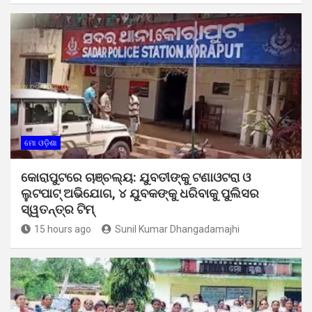
ମୋ ଓଡ଼ିଶା
କୋରାପୁଟରେ ଚାଞ୍ଚଲ୍ୟ: ଯୁବତୀଙ୍କୁ ଟଣାଓଟରା ଓ
ଲୁଟପାଟ୍ ଅଭିଯୋଗ, ୪ ଯୁବକଙ୍କୁ ଧରିବାକୁ ପୁଲିସର
ସ୍ୱତନ୍ତ୍ର ଟିମ୍
15 hours ago
Sunil Kumar Dhangadamajhi