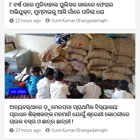
୮ ବର୍ଷ ପରେ ମୁରିବାହାଲ ପୁଲିସର ଜାଲରେ ଫେରାର
ଅଭିଯୁକ୍ତ, ମୁମ୍ବାଇରୁ ଆସି ଗାଁରେ ପଡିଲା ଧରା
22 hours ago
Sunil Kumar Dhangadamajhi
ମୋ ଓଡ଼ିଶା
ଅବ୍ୟବସ୍ଥାରେ ଡ଼ୁମେରପଡା ପ୍ରାଥମିକ ବିଦ୍ୟାଳୟ:
ପ୍ରଧାନ ଶିକ୍ଷକଙ୍କ ମନମାନି ଯୋଗୁଁ ଶ୍ରେଣୀ କୋଠରୀରେ
ଚାଉଳ ବସ୍ତା ଓ ଛାତ୍ର ଛାତ୍ରୀ !
23 hours ago
Sunil Kumar Dhangadamajhi