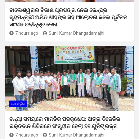
ବାଲେଶ୍ୱରର ବିକାଶ ପ୍ରସଙ୍ଗ ନେଇ କେନ୍ଦ୍ର
ଗୃହମନ୍ତ୍ରୀ ଅମିତ ଶାହଙ୍କ ସହ ଆଲୋଚନା କଲେ ପୂର୍ବତନ
ସାଂସଦ ରବୀନ୍ଦ୍ର ଜେନା
7 hours ago
Sunil Kumar Dhangadamajhi
ମୋ ଓଡ଼ିଶା
ବନ୍ୟା ସମୟରେ ମାନବିକ ପଦକ୍ଷେପ: ଛାତ୍ର ବିଜେଡିର
ରକ୍ତଦାନ ଶିବିରରେ ସଂଗୃହୀତ ହେଲା ୭୧ ୟୁନିଟ୍ ରକ୍ତ
7 hours ago
Sunil Kumar Dhangadamajhi