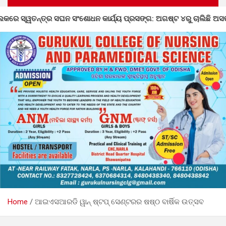
ଯ୍ୟ ପ୍ରସଙ୍ଗ: ଅଗଷ୍ଟ ୪ରୁ ଚାଲିଛି ଅସଙ୍ଗତି ସଂଶୋଧନ
ଡହାଗ
Home
ଆଇଏସଆରଡି ୱାନ୍ ଷ୍ଟପ୍ ସେଣ୍ଟରର ଷଷ୍ଠ ବାର୍ଷିକ ଉତ୍ସବ