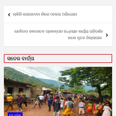
Post
ଚାକିରି କରାଇଦେବା ନାଁରେ ଠକେଇ ଅଭିଯୋଗ
navigation
ଛେଳିଗଡ ଜଳସେଚନ ପ୍ରକଳ୍ପର ଉନ୍ନୟନ କାର୍ଯ୍ୟ ପରିଦର୍ଶନ
କଲେ ନୂତନ ଜିଲ୍ଲାପାଳ
ସତେଜ ବାର୍ତ୍ତା
ମୋ ଓଡ଼ିଶା