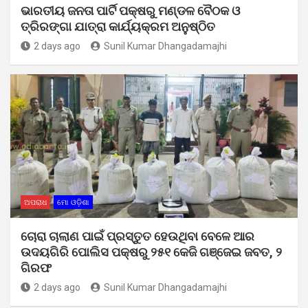
ଭାରତୀୟ ଜନତା ପାର୍ଟି ପକ୍ଷରୁ ମଣ୍ଡଳ ବୈଠକ ଓ
ତ୍ରିରଙ୍ଗା ଯାତ୍ରା କାର୍ଯ୍ୟକ୍ରମ ଅନୁଷ୍ଠିତ
2 days ago
Sunil Kumar Dhangadamajhi
ଅପରାଧ
ମୋ ଓଡ଼ିଶା
ଚୋରା ଚାଲାଣ ପାଇଁ ପ୍ରସ୍ତୁତ ହେଉଥିବା ବେଳେ ଆର
ଉଦୟଗିରି ପୋଲିସ ପକ୍ଷରୁ ୨୫୧ କେଜି ଗଞ୍ଜେଇ ଜବତ, ୨
ଗିରଫ
2 days ago
Sunil Kumar Dhangadamajhi