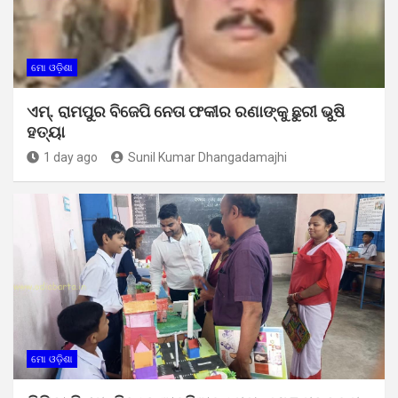
ମୋ ଓଡ଼ିଶା
ଏମ୍. ରାମପୁର ବିଜେପି ନେତା ଫକୀର ରଣାଙ୍କୁ ଛୁରୀ ଭୁଷି
ହତ୍ୟା
1 day ago
Sunil Kumar Dhangadamajhi
ମୋ ଓଡ଼ିଶା