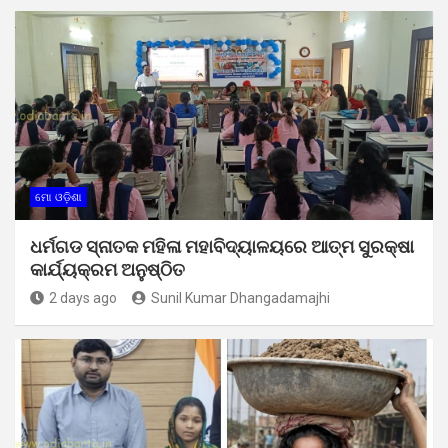
ମୋ ଓଡ଼ିଶା
ଧର୍ମଗଡ ସ୍ନାତକ ମହିଳା ମହାବିଦ୍ୟାଳୟରେ ଆତ୍ମ ସୁରକ୍ଷା
କାର୍ଯ୍ୟକ୍ରମ ଅନୁଷ୍ଠିତ
2 days ago
Sunil Kumar Dhangadamajhi