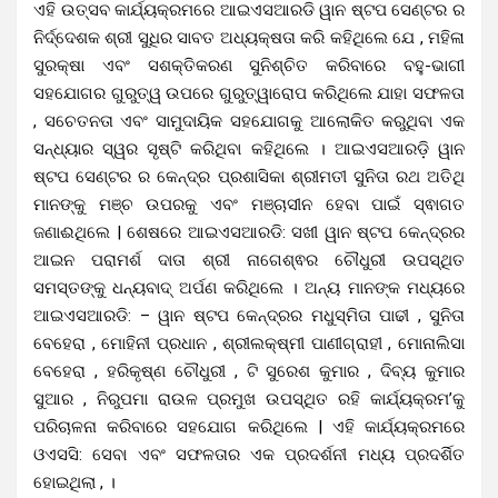
ଏହି ଉତ୍ସବ କାର୍ଯ୍ୟକ୍ରମରେ ଆଇଏସଆରଡି ୱାନ ଷ୍ଟପ ସେଣ୍ଟର ର
ନିର୍ଦ୍ଦେଶକ ଶ୍ରୀ ସୁଧିର ସାବତ ଅଧ୍ୟକ୍ଷତା କରି କହିଥିଲେ ଯେ , ମହିଳା
ସୁରକ୍ଷା ଏବଂ ସଶକ୍ତିକରଣ ସୁନିଶ୍ଚିତ କରିବାରେ ବହୁ-ଭାଗୀ
ସହଯୋଗର ଗୁରୁତ୍ୱ ଉପରେ ଗୁରୁତ୍ୱାରୋପ କରିଥିଲେ ଯାହା ସଫଳତା
, ସଚେତନତା ଏବଂ ସାମୁଦାୟିକ ସହଯୋଗକୁ ଆଲୋକିତ କରୁଥିବା ଏକ
ସନ୍ଧ୍ୟାର ସ୍ୱର ସୃଷ୍ଟି କରିଥିବା କହିଥିଲେ । ଆଇଏସଆରଡ଼ି ୱାନ
ଷ୍ଟପ ସେଣ୍ଟର ର କେନ୍ଦ୍ର ପ୍ରଶାସିକା ଶ୍ରୀମତୀ ସୁନିତା ରଥ ଅତିଥି
ମାନଙ୍କୁ ମଞ୍ଚ ଉପରକୁ ଏବଂ ମଞ୍ଚାସୀନ ହେବା ପାଇଁ ସ୍ଵାଗତ
ଜଣାଈଥିଲେ | ଶେଷରେ ଆଇଏସଆରଡି: ସଖୀ ୱାନ ଷ୍ଟପ କେନ୍ଦ୍ରର
ଆଇନ ପରାମର୍ଶ ଦାତା ଶ୍ରୀ ନାଗେଶ୍ଵର ଚୌଧୁରୀ ଉପସ୍ଥିତ
ସମସ୍ତଙ୍କୁ ଧନ୍ୟବାଦ୍ ଅର୍ପଣ କରିଥିଲେ । ଅନ୍ୟ ମାନଙ୍କ ମଧ୍ୟରେ
ଆଇଏସଆରଡି: – ୱାନ ଷ୍ଟପ କେନ୍ଦ୍ରର ମଧୁସ୍ମିତା ପାଢୀ , ସୁନିତା
ବେହେରା , ମୋହିନୀ ପ୍ରଧାନ , ଶ୍ରୀଲକ୍ଷ୍ମୀ ପାଣୀଗ୍ରାହୀ , ମୋନାଲିସା
ବେହେରା , ହରିକୃଷ୍ଣ ଚୌଧୁରୀ , ଟି ସୁରେଶ କୁମାର , ଦିବ୍ୟ କୁମାର
ସୁଆର , ନିରୁପମା ରାଉଳ ପ୍ରମୁଖ ଉପସ୍ଥିତ ରହି କାର୍ଯ୍ୟକ୍ରମ’କୁ
ପରିଚାଳନା କରିବାରେ ସହଯୋଗ କରିଥିଲେ | ଏହି କାର୍ଯ୍ୟକ୍ରମରେ
ଓଏସସି: ସେବା ଏବଂ ସଫଳତାର ଏକ ପ୍ରଦର୍ଶନୀ ମଧ୍ୟ ପ୍ରଦର୍ଶିତ
ହୋଇଥିଲା , ।