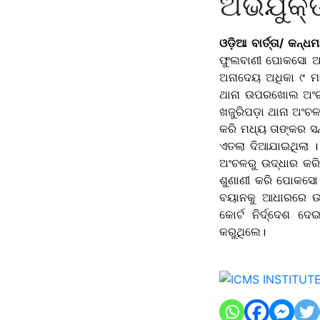
ଅଭିଯୁକ୍
ଓଡ଼ିଆ ବାର୍ତ୍ତା/ କନ୍ଧ
ଫୁଲବାଣୀ ପୋକସୋ ଅଦା
ଅନାଦେୟ ଅଧିକା ୯ ମା
ଥାନା ଉପରଖୋଲ ଅଂଚଳ
ଖଜୁରିପଡ଼ା ଥାନା ଅଂଚ
କରି ମଧ୍ୟ ତାଙ୍କର ସ
ଏତଲା ଦିଆଯାଇଥିଲା । ପ
ଅଂଚଳରୁ ଉଦ୍ଧାର କରି
ଶୁଣାଣୀ କରି ପୋକସୋ 
ବୟାନକୁ ଆଧାରରେ ଉପ
କୋର୍ଟ ନିର୍ଦ୍ଦେଶ ଦ
କରୁଥିଲେ।