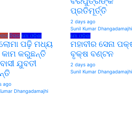
ବରପୁତ୍ରଙ୍କ
ପ୍ରତିମୂର୍ତ୍ତି
2 days ago
Sunil Kumar Dhangadamajh
ଙ୍ଗ
ବିଚାର
ମୋ ଓଡ଼ିଶା
ମୋ ଓଡ଼ିଶା
୍ଲୋମା ପଢ଼ି ମଧ୍ୟ
ମହାବୀର ସେନା ପକ୍
ି କାମ କରୁଛନ୍ତି
ବୃକ୍ଷ ବଣ୍ଟନ
ବାସୀ ଯୁବତୀ
2 days ago
ନ୍ତି
Sunil Kumar Dhangadamajh
s ago
 Kumar Dhangadamajhi