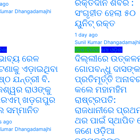
ରକ୍ତଦାନ ଶିବିର :
 ago
ସଂଗୃହୀତ ହେଲା ୫୦
 Kumar Dhangadamajhi
ୟୁନିଟ୍ ରକ୍ତ
1 day ago
Sunil Kumar Dhangadamajh
ିଶା
ଦେଶ-ବିଦେଶ
ମୋ ଓଡ଼ିଶା
ଭାବ୍ୟ ରେଳ
ଦିଲ୍ଲୀରେ ଉତ୍କଳ
୍ଘଟଣାକୁ ଏଡ଼ାଇଥିବା
ଗୋପବନ୍ଧୁ ଦାସଙ୍
୍ଠ ଯନ୍ତ୍ରୀ ବି.
ପ୍ରତିମୂର୍ତ୍ତି ଅନା
େଶ୍ୱର ରାଓଙ୍କୁ
କଲେ ମହାମହିମ
ରଏମ୍ ଖଡ଼ଗପୁର
ରାଷ୍ଟ୍ରପତି:
 ସମ୍ମାନିତ
ରାଜଧାନୀରେ ପ୍ରଥ
ଥର ପାଇଁ ସ୍ଥାପିତ 
s ago
ଜଣେ ଓଡ଼ିଆ
 Kumar Dhangadamajhi