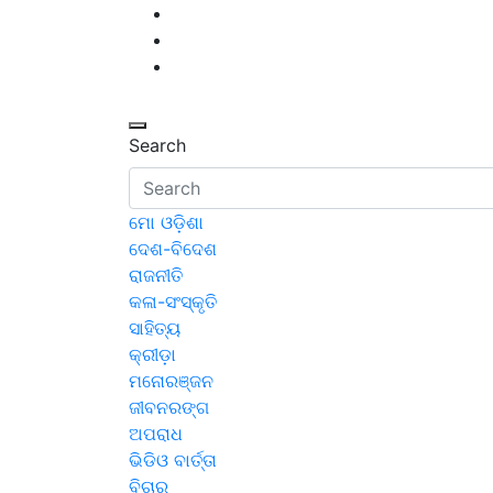
Skip
to
content
Search
ମୋ ଓଡ଼ିଶା
ଦେଶ-ବିଦେଶ
ରାଜନୀତି
କଳା-ସଂସ୍କୃତି
ସାହିତ୍ୟ
କ୍ରୀଡ଼ା
ମନୋରଞ୍ଜନ
ଜୀବନରଙ୍ଗ
ଅପରାଧ
ଭିଡିଓ ବାର୍ତ୍ତା
ବିଚାର