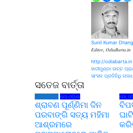
Sunil Kumar Dhan
𝐸𝑑𝑖𝑡𝑜𝑟, 𝑂𝑑𝑖𝑎𝐵𝑎𝑟𝑡𝑎.𝑖𝑛
http://odiabarta.in
Post
ହାତୀମୁଣ୍ଡା ଉଚ୍ଚ ପ୍
ସାଂସଦ ପ୍ରତିନିଧି ଗ
navigati
ସତେଜ ବାର୍ତ୍ତା
କଳା-ସଂସ୍କୃତି
ମୋ ଓଡ଼ିଶା
ମୋ ଓଡ଼
ଶ୍ରାବଣ ପୂର୍ଣ୍ଣିମା ଦିନ
ବିପ
ପରବାଙ୍ଗି ସତ୍ୟ ମହିମା
ଘାଟି
ଆଶ୍ରମରେ
କରି