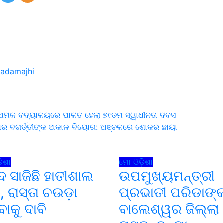
gadamajhi
ରାଥମିକ ବିଦ୍ୟାଳୟରେ ପାଳିତ ହେଲା ୭୯ତମ ସ୍ୱାଧୀନତା ଦିବସ
ଦାଧର ବଗର୍ତ୍ତୀଙ୍କ ଅକାଳ ବିୟୋଗ: ଅଞ୍ଚଳରେ ଶୋକର ଛାୟା
on
ିଶା
ମୋ ଓଡ଼ିଶା
ଦ ସାଜିଛି ହାତୀଶାଲ
ଉପମୁଖ୍ୟମନ୍ତ୍ରୀ
, ରାସ୍ତା ଚଉଡ଼ା
ପ୍ରଭାତୀ ପରିଡାଙ୍
ବାକୁ ଦାବି
ବାଲେଶ୍ୱର ଜିଲ୍ଲା