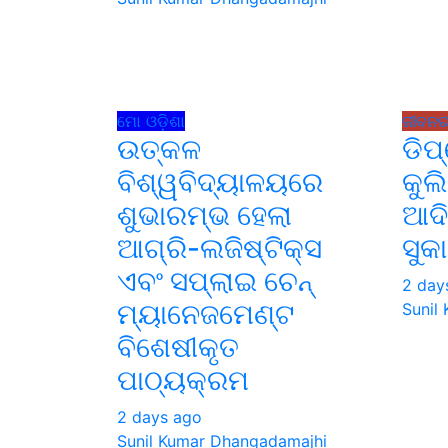
ମୋ ଓଡ଼ିଶା
ଜୀବନର
ଉତ୍କଳ
ଡିପ
ବିଶ୍ୱବିଦ୍ୟାଳୟରେ
କୁଲ
ଶୁଭାରମ୍ଭ ହେଲା
ଆଦି
ଆଗ୍ରି-ଲଜିଷ୍ଟିକ୍ସ
ସୁକା
ଏବଂ ସପ୍ଲାଇ ଚେନ୍
2 day
ମ୍ୟାନେଜମେଣ୍ଟ
Sunil
ବିଶେଷୀକୃତ
ପାଠ୍ୟକ୍ରମ
2 days ago
Sunil Kumar Dhangadamajhi