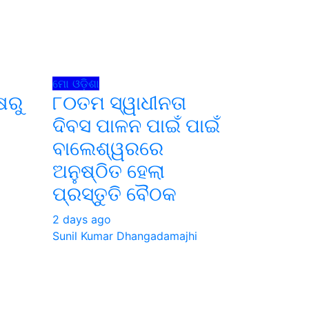
i
ମୋ ଓଡ଼ିଶା
ଷରୁ
୮୦ତମ ସ୍ୱାଧୀନତା
ଦିବସ ପାଳନ ପାଇଁ ପାଇଁ
ବାଲେଶ୍ୱରରେ
ଅନୁଷ୍ଠିତ ହେଲା
i
ପ୍ରସ୍ତୁତି ବୈଠକ
2 days ago
Sunil Kumar Dhangadamajhi