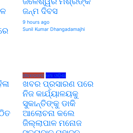
ଜଳେଶ୍ୱର ମିଶ୍ରଙ୍କ
ଚଳ
ଜନ୍ମ ଦିବସ
9 hours ago
ିରେ
Sunil Kumar Dhangadamajhi
i
ଜୀବନରଙ୍ଗ
ମୋ ଓଡ଼ିଶା
ିଳା
ଖବର ପ୍ରସାରଣ ପରେ
ନିଜ କାର୍ଯ୍ୟାଳୟକୁ
ସୁକାନ୍ତିଙ୍କୁ ଡାକି
ଠିତ
ଆଲୋଚନା କଲେ
ଜିଲ୍ଲାପାଳ ମନୋଜ
ସତ୍ୟବାନ ମହାଜନ
i