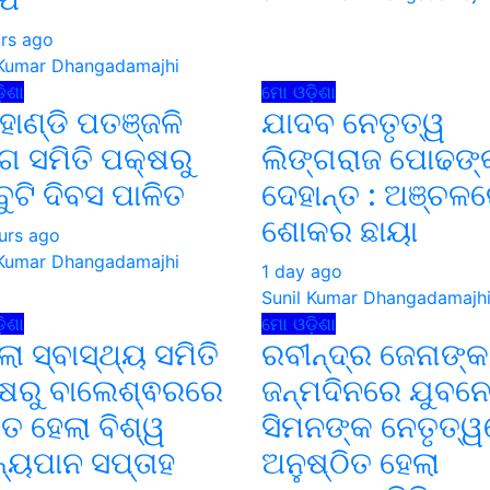
urs ago
 Kumar Dhangadamajhi
ିଶା
ମୋ ଓଡ଼ିଶା
ହାଣ୍ଡି ପତଞ୍ଜଳି
ଯାଦବ ନେତୃତ୍ୱ
 ସମିତି ପକ୍ଷରୁ
ଲିଙ୍ଗରାଜ ପୋଢଙ୍
ବୁଟି ଦିବସ ପାଳିତ
ଦେହାନ୍ତ : ଅଞ୍ଚଳ
ଶୋକର ଛାୟା
urs ago
 Kumar Dhangadamajhi
1 day ago
Sunil Kumar Dhangadamajh
ିଶା
ମୋ ଓଡ଼ିଶା
ଲା ସ୍ବାସ୍ଥ୍ୟ ସମିତି
ରବୀନ୍ଦ୍ର ଜେନାଙ୍କ
ଷରୁ ବାଲେଶ୍ଵରରେ
ଜନ୍ମଦିନରେ ଯୁବନେ
ିତ ହେଲା ବିଶ୍ୱ
ସିମନଙ୍କ ନେତୃତ୍
ନ୍ୟପାନ ସପ୍ତାହ
ଅନୁଷ୍ଠିତ ହେଲା