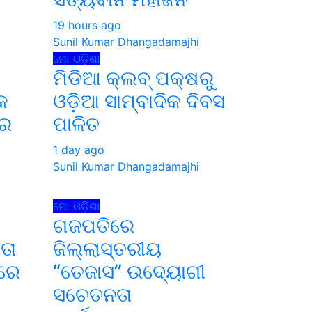
19 hours ago
Sunil Kumar Dhangadamajhi
ମୋ ଓଡ଼ିଶା
ମିଡିଆ କ୍ଲବ୍ ପକ୍ଷରୁ
କ
ଓଡ଼ିଆ ସାମ୍ବାଦିକ ଦିବସ
ରେ
ପାଳିତ
1 day ago
Sunil Kumar Dhangadamajhi
i
ମୋ ଓଡ଼ିଶା
ଗଜପତିରେ
ତା
ଜିଲ୍ଲାସ୍ତରୀୟ
ୱରେ
“ତେଜାସ” ଉଦ୍ୟୋଗୀ
ସଚେତନତା