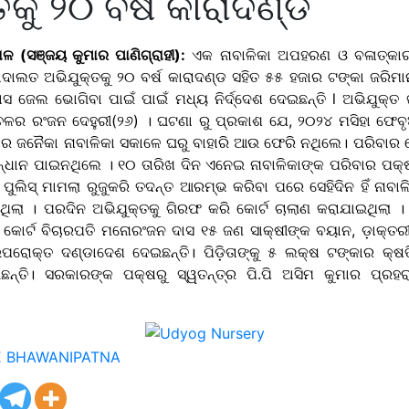
ତକୁ ୨୦ ବର୍ଷ କାରାଦଣ୍ଡ
ମାଳ (ସଞ୍ଜୟ କୁମାର ପାଣିଗ୍ରାହୀ):
ଏକ ନାବାଳିକା ଅପହରଣ ଓ ବଳାତ୍କାର
ଲତ ଅଭିଯୁକ୍ତକୁ ୨୦ ବର୍ଷ କାରାଦଣ୍ଡ ସହିତ ୫୫ ହଜାର ଟଙ୍କା ଜରିମାନା 
ସ ଜେଲ ଭୋଗିବା ପାଇଁ ପାଇଁ ମଧ୍ୟ ନିର୍ଦ୍ଦେଶ ଦେଇଛନ୍ତି l ଅଭିଯୁକ୍ତ
ର ରଂଜନ ଦେହୁରୀ(୨୬) । ଘଟଣା ରୁ ପ୍ରକାଶ ଯେ, ୨୦୨୪ ମସିହା ଫେବୃ
ଳର ଜନୈକା ନାବାଳିକା ସକାଳେ ଘରୁ ବାହାରି ଆଉ ଫେରି ନଥିଲେ। ପରିବାର
ନ୍ଧାନ ପାଇନଥିଲେ । ୧୦ ତାରିଖ ଦିନ ଏନେଇ ନାବାଳିକାଙ୍କ ପରିବାର ପକ୍ଷ
ୁଲିସ୍ ମାମଲା ରୁଜୁକରି ତଦନ୍ତ ଆରମ୍ଭ କରିବା ପରେ ସେହିଦିନ ହିଁ ନାବାଳି
ଥିଲା । ପରଦିନ ଅଭିଯୁକ୍ତକୁ ଗିରଫ କରି କୋର୍ଟ ଚାଲାଣ କରାଯାଇଥିଲା । 
କୋର୍ଟ ବିଚାରପତି ମନୋରଂଜନ ଦାସ ୧୫ ଜଣ ସାକ୍ଷୀଙ୍କ ବୟାନ, ଡ଼ାକ୍ତରୀ ର
ରୋକ୍ତ ଦଣ୍ଡାଦେଶ ଦେଇଛନ୍ତି। ପିଡ଼ିତାଙ୍କୁ ୫ ଲକ୍ଷ ଟଙ୍କାର କ୍ଷତ
େଇଛନ୍ତି। ସରକାରଙ୍କ ପକ୍ଷରୁ ସ୍ୱତନ୍ତ୍ର ପି.ପି ଅସିମ କୁମାର ପ୍ରହ