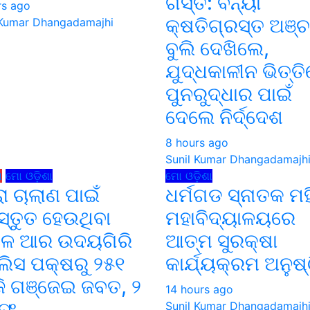
ଗସ୍ତ: ବନ୍ୟା
rs ago
କ୍ଷତିଗ୍ରସ୍ତ ଅଞ୍
 Kumar Dhangadamajhi
ବୁଲି ଦେଖିଲେ,
ଯୁଦ୍ଧକାଳୀନ ଭିତ୍ତ
ପୁନରୁଦ୍ଧାର ପାଇଁ
ଦେଲେ ନିର୍ଦ୍ଦେଶ
8 hours ago
Sunil Kumar Dhangadamajh
ଧ
ମୋ ଓଡ଼ିଶା
ମୋ ଓଡ଼ିଶା
ା ଚାଲାଣ ପାଇଁ
ଧର୍ମଗଡ ସ୍ନାତକ ମହ
ସ୍ତୁତ ହେଉଥିବା
ମହାବିଦ୍ୟାଳୟରେ
ଳେ ଆର ଉଦୟଗିରି
ଆତ୍ମ ସୁରକ୍ଷା
ିସ ପକ୍ଷରୁ ୨୫୧
କାର୍ଯ୍ୟକ୍ରମ ଅନୁଷ୍
ି ଗଞ୍ଜେଇ ଜବତ, ୨
14 hours ago
ରଫ
Sunil Kumar Dhangadamajh