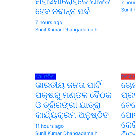
ମହାସମାରୋହରେ ପାଳିତ
7 hou
ହେବ ନବାନ୍ନ ପର୍ବ
Sunil
7 hours ago
Sunil Kumar Dhangadamajhi
ମୋ ଓଡ଼ିଶା
ଅପରା
ଭାରତୀୟ ଜନତା ପାର୍ଟି
ଚୋର
ପକ୍ଷରୁ ମଣ୍ଡଳ ବୈଠକ
ପ୍ର
ଓ ତ୍ରିରଙ୍ଗା ଯାତ୍ରା
ବେ
କାର୍ଯ୍ୟକ୍ରମ ଅନୁଷ୍ଠିତ
ପୋଲ
କେଜ
11 hours ago
ଗି
Sunil Kumar Dhangadamajhi