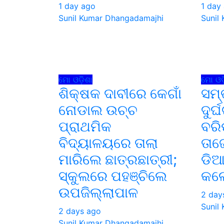
1 day ago
1 day
Sunil Kumar Dhangadamajhi
Sunil
ମୋ ଓଡ଼ିଶା
ମୋ ଓଡ଼
ଶିକ୍ଷକ ଦାବୀରେ କେଗାଁ
ସମ୍
ନୋଡାଲ ଉଚ୍ଚ
ଦୁର
ପ୍ରାଥମିକ
ବରିଷ
ବିଦ୍ୟାଳୟରେ ତାଲା
ତାଜ
ମାରିଲେ ଛାତ୍ରଛାତ୍ରୀ;
ଡିଆ
ସ୍କୁଲରେ ପହଞ୍ଚିଲେ
କଲେ
ଉପଜିଲ୍ଲାପାଳ
2 day
Sunil
2 days ago
Sunil Kumar Dhangadamajhi