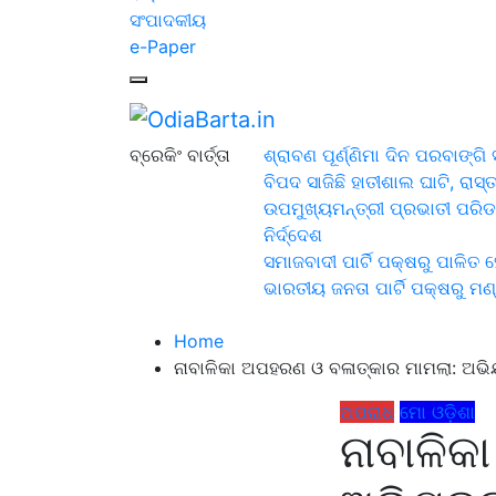
ସଂପାଦକୀୟ
e-Paper
OdiaBarta.in
24x7News&Views
ବ୍ରେକିଂ ବାର୍ତ୍ତା
ଶ୍ରାବଣ ପୂର୍ଣ୍ଣିମା ଦିନ ପରବାଙ୍
ବିପଦ ସାଜିଛି ହାତୀଶାଲ ଘାଟି, ରାସ୍ତ
ଉପମୁଖ୍ୟମନ୍ତ୍ରୀ ପ୍ରଭାତୀ ପରିଡା
ନିର୍ଦ୍ଦେଶ
ସମାଜବାଦୀ ପାର୍ଟି ପକ୍ଷରୁ ପାଳି
ଭାରତୀୟ ଜନତା ପାର୍ଟି ପକ୍ଷରୁ ମଣ
Home
ନାବାଳିକା ଅପହରଣ ଓ ବଳାତ୍କାର ମାମଲା: ଅଭିଯୁ
ଅପରାଧ
ମୋ ଓଡ଼ିଶା
ନାବାଳିକ