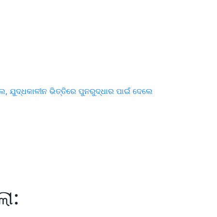
େ, ଯୁଦ୍ଧକାଳୀନ ଭିତ୍ତିରେ ପୁନରୁଦ୍ଧାର ପାଇଁ ଦେଲେ
ା: