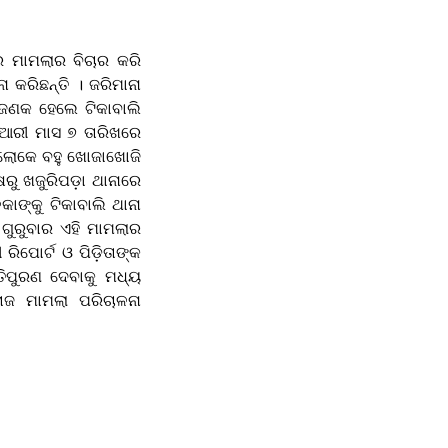
 ମାମଲାର ବିଚାର କରି
କରିଛନ୍ତି । ଜରିମାନା
 ଜଣକ ହେଲେ ଟିକାବାଲି
ଆରୀ ମାସ ୭ ତାରିଖରେ
 ଲୋକେ ବହୁ ଖୋଜାଖୋଜି
ରୁ ଖଜୁରିପଡ଼ା ଥାନାରେ
କାଙ୍କୁ ଟିକାବାଲି ଥାନା
ଗୁରୁବାର ଏହି ମାମଲାର
ିପୋର୍ଟ ଓ ପିଡ଼ିତାଙ୍କ
ିପୁରଣ ଦେବାକୁ ମଧ୍ୟ
ରାଜ ମାମଲା ପରିଚାଳନା