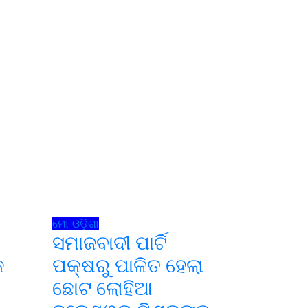
ମୋ ଓଡ଼ିଶା
ସମାଜବାଦୀ ପାର୍ଟି
କ
ପକ୍ଷରୁ ପାଳିତ ହେଲା
ଛୋଟ ଲୋହିଆ