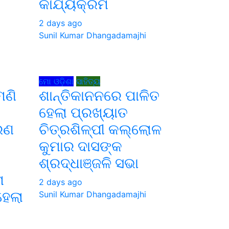
କାର୍ଯ୍ୟକ୍ରମ
2 days ago
Sunil Kumar Dhangadamajhi
i
ମୋ ଓଡ଼ିଶା
ସାହିତ୍ୟ
ମଣି
ଶାନ୍ତିକାନନରେ ପାଳିତ
କ
ହେଲା ପ୍ରଖ୍ୟାତ
ବରଣ
ଚିତ୍ରଶିଳ୍ପୀ କଲ୍ଲୋଳ
କୁମାର ଦାସଙ୍କ
ଶ୍ରଦ୍ଧାଞ୍ଜଳି ସଭା
ମ
2 days ago
ହେଲା
Sunil Kumar Dhangadamajhi