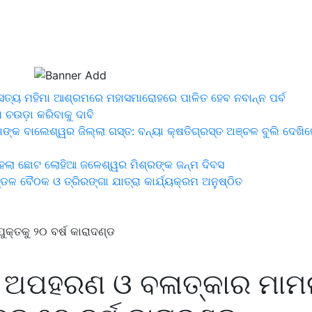
ଗି ସତ୍ୟ ମହିମା ଆଶ୍ରମରେ ମହାସମାରୋହରେ ପାଳିତ ହେବ ନବାନ୍ନ ପର୍ବ
ା ଚଉଡ଼ା କରିବାକୁ ଦାବି
ଙ୍କ ବାଲେଶ୍ୱର ଜିଲ୍ଲା ଗସ୍ତ: ବନ୍ୟା କ୍ଷତିଗ୍ରସ୍ତ ଅଞ୍ଚଳ ବୁଲି ଦେଖିଲ
ତ ହେଲା ଛୋଟ ଲୋହିଆ ଜଳେଶ୍ୱର ମିଶ୍ରଙ୍କ ଜନ୍ମ ଦିବସ
୍ଡଳ ବୈଠକ ଓ ତ୍ରିରଙ୍ଗା ଯାତ୍ରା କାର୍ଯ୍ୟକ୍ରମ ଅନୁଷ୍ଠିତ
କ୍ତକୁ ୨୦ ବର୍ଷ କାରାଦଣ୍ଡ
ା ଅପହରଣ ଓ ବଳାତ୍କାର ମାମଲ