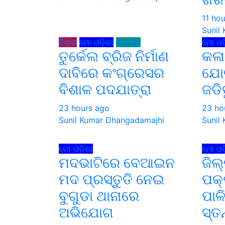
11 ho
Sunil
ବିଚାର
ମୋ ଓଡ଼ିଶା
ରାଜନୀତି
ମୋ ଓଡ଼
ତୁର୍କେଲ ବ୍ରିଜ ନିର୍ମାଣ
କଳା
ଦାବିରେ କଂଗ୍ରେସର
ଯୋଗ
ବିଶାଳ ପଦଯାତ୍ରା
ଜଡି
23 hours ago
23 ho
Sunil Kumar Dhangadamajhi
Sunil
ମୋ ଓଡ଼ିଶା
ମୋ ଓଡ଼
ମଦଭାଟିରେ ବେଆଇନ
ଜିଲ୍
ମଦ ପ୍ରସ୍ତୁତି ନେଇ
ପକ୍
ବୁଗୁଡା ଥାନାରେ
ପାଳ
ଅଭିଯୋଗ
ସ୍ତ