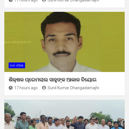
ମୋ ଓଡ଼ିଶା
ଶିକ୍ଷକ ପ୍ରେମଲାଲ ସାହୁଙ୍କ ଆକାଳ ବିୟୋଗ
17 hours ago
Sunil Kumar Dhangadamajhi