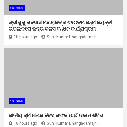
ମୋ ଓଡ଼ିଶା
ଶ୍ରୀଗୁରୁ ରବିଦାସ ମହାରାଜଙ୍କ ୬୫୦ତମ ଜନ୍ମ ଜୟନ୍ତୀ
ଉପଲକ୍ଷେ ଭବ୍ୟ କଳସ ବନ୍ଧନ କାର୍ଯ୍ୟକ୍ରମ
18 hours ago
Sunil Kumar Dhangadamajhi
ମୋ ଓଡ଼ିଶା
ଜାତୀୟ କୃମି ନାଶକ ଦିବସ ସଫଳ ପାଇଁ ତାଲିମ ଶିବିର
18 hours ago
Sunil Kumar Dhangadamajhi