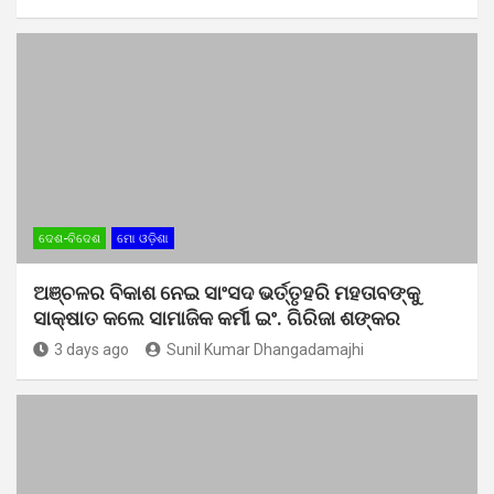
ଦେଶ-ବିଦେଶ
ମୋ ଓଡ଼ିଶା
ଅଞ୍ଚଳର ବିକାଶ ନେଇ ସାଂସଦ ଭର୍ତ୍ତୃହରି ମହତାବଙ୍କୁ
ସାକ୍ଷାତ କଲେ ସାମାଜିକ କର୍ମୀ ଇଂ. ଗିରିଜା ଶଙ୍କର
3 days ago
Sunil Kumar Dhangadamajhi