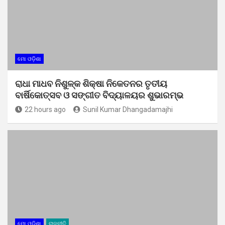
ମୋ ଓଡ଼ିଶା
ରାଧା ମାଧବ ନିଶୁଳ୍କ ଶିକ୍ଷା ନିକେତନର ତୃତୀୟ
ବାର୍ଷିକୋତ୍ସବ ଓ ସଙ୍ଗୀତ ବିଦ୍ୟାଳୟର ଶୁଭାରମ୍ଭ
22 hours ago
Sunil Kumar Dhangadamajhi
ମୋ ଓଡ଼ିଶା
ରାଜନୀତି