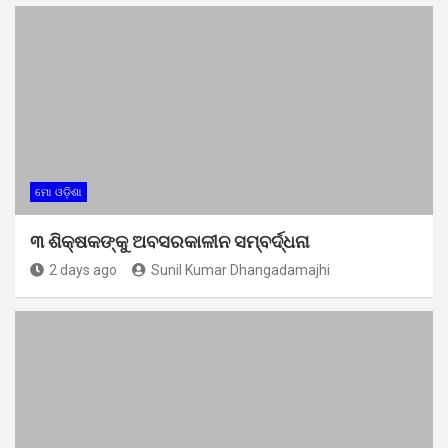
ମୋ ଓଡ଼ିଶା
୩ ଶିକ୍ଷକଙ୍କୁ ଅବସରକାଳୀନ ସମ୍ବର୍ଦ୍ଧନା
2 days ago
Sunil Kumar Dhangadamajhi