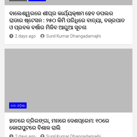
ବାଲେଶ୍ୱରରେ ଶୀଘ୍ର କାର୍ଯ୍ୟକ୍ଷମ ହେବ ଡପଲର
ରାଡାର ଷ୍ଟେସନ : ୨୫୦ କିମି ପରିଧିରେ ବାତ୍ୟା, ବଜ୍ରପାତ
ଓ ପ୍ରବଳ ବର୍ଷାର ମିଳିବ ଆଗୁଆ ସୂଚନା
2 days ago
Sunil Kumar Dhangadamajhi
ମୋ ଓଡ଼ିଶା
ହାତରେ ତ୍ରିରଙ୍ଗା, ମନରେ ଦେଶପ୍ରେମ: ୧୦ରେ
କୋରାପୁଟରେ ବିଶାଳ ରାଲି
2 days ago
Sunil Kumar Dhangadamajhi