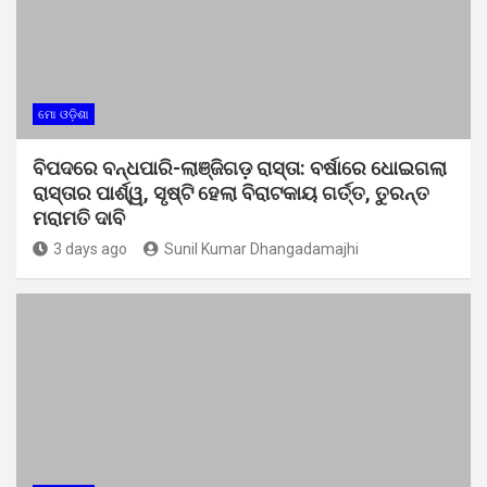
ମୋ ଓଡ଼ିଶା
ବିପଦରେ ବନ୍ଧପାରି-ଲାଞ୍ଜିଗଡ଼ ରାସ୍ତା: ବର୍ଷାରେ ଧୋଇଗଲା
ରାସ୍ତାର ପାର୍ଶ୍ୱ, ସୃଷ୍ଟି ହେଲା ବିରାଟକାୟ ଗର୍ତ୍ତ, ତୁରନ୍ତ
ମରାମତି ଦାବି
3 days ago
Sunil Kumar Dhangadamajhi