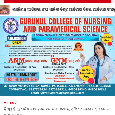
ିବାସୀ ସଂଘ ପାଳିଲା ବିଶ୍ବ ଆଦିବାସୀ ଦିବସ; ଆଦିବାସୀ ସଂସ୍କୃତି ରକ୍ଷା ଉପରେ ଗୁର
Home
ବିଶ୍ୱ ହିନ୍ଦୁ ପରିଷଦ ଓ ବଜରଙ୍ଗ ଦଳ ପକ୍ଷରୁ ମୁରିବାହାଲରେ ମଧୁର ରସ୍ନା