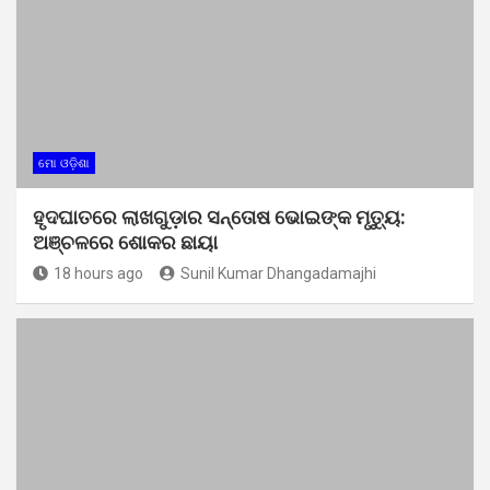
ମୋ ଓଡ଼ିଶା
ହୃଦଘାତରେ ଲାଖଗୁଡ଼ାର ସନ୍ତୋଷ ଭୋଇଙ୍କ ମୃତ୍ୟୁ:
ଅଞ୍ଚଳରେ ଶୋକର ଛାୟା
18 hours ago
Sunil Kumar Dhangadamajhi