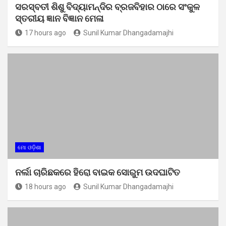
ସରସ୍ବତୀ ଶିଶୁ ବିଦ୍ୟାମନ୍ଦିର ବ୍ରଜବିହାର ଠାରେ ସଂକୁଳ
ସ୍ତରୀୟ ଜ୍ଞାନ ବିଜ୍ଞାନ ମେଳା
17 hours ago
Sunil Kumar Dhangadamajhi
ମୋ ଓଡ଼ିଶା
ନର୍ଲା ଚାରିଛକରେ ହିରୋ ବାଇକ ସୋରୁମ ଉଦଘାଟିତ
18 hours ago
Sunil Kumar Dhangadamajhi