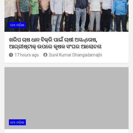
ମୋ ଓଡ଼ିଶା
ଖରିପ ଚାଷ ଧାନ ବିକ୍ରି ପାଇଁ ଚାଷୀ ଅସନ୍ତୋଷ,
ଆଗ୍ରୀଷ୍ଟାକ୍ ଉପରେ କୃଷକ ସଂଘର ଆଲୋଚନା
17 hours ago
Sunil Kumar Dhangadamajhi
ମୋ ଓଡ଼ିଶା