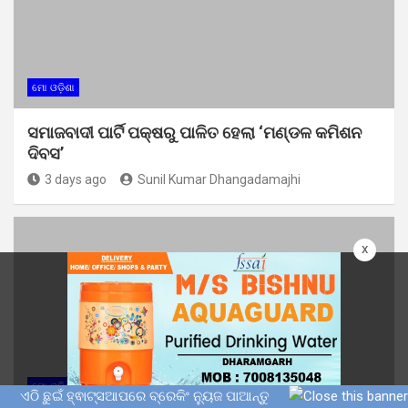
ମୋ ଓଡ଼ିଶା
ସମାଜବାଦୀ ପାର୍ଟି ପକ୍ଷରୁ ପାଳିତ ହେଲା ‘ମଣ୍ଡଳ କମିଶନ
ଦିବସ’
3 days ago
Sunil Kumar Dhangadamajhi
x
ମୋ ଓଡ଼ିଶା
ଏଠି ଛୁଇଁ ହ୍ଵାଟ୍ସଆପରେ ବ୍ରେକିଂ ନ୍ୟୁଜ ପାଆନ୍ତୁ