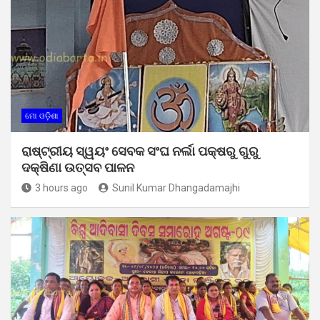
ମୋ ଓଡ଼ିଶା
ରାଷ୍ଟ୍ରୀୟ ସ୍ୱୟଂ ସେବକ ସଂଘ ନର୍ଲା ପକ୍ଷରୁ ଗୁରୁ
ଦକ୍ଷିଣା ଉତ୍ସବ ପାଳନ
3 hours ago
Sunil Kumar Dhangadamajhi