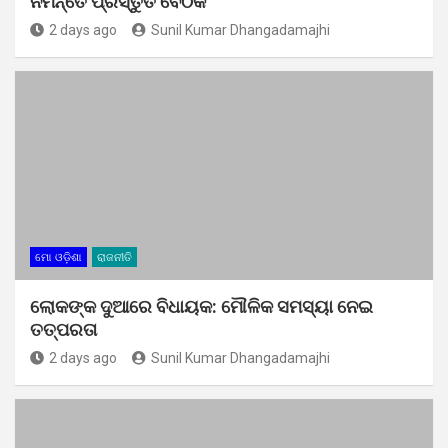
ନିମନ୍ତେ ପ୍ରସ୍ତୁତି ବୈଠକ
2 days ago
Sunil Kumar Dhangadamajhi
ମୋ ଓଡ଼ିଶା
ରାଜନୀତି
ଲୋକଙ୍କ ଦୁଆରେ ବିଧାୟକ: ମୌଳିକ ସମସ୍ୟା ନେଇ
ତତ୍ପରତା
2 days ago
Sunil Kumar Dhangadamajhi