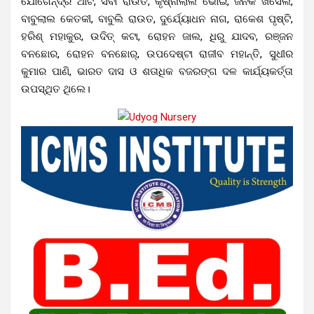
ଯୋଗେନ୍ଦ୍ର ଥାଟି, ସିବା ରାଉତ, କୃଷ୍ନାଲାଲ ଭୋଇ, ଜନକ ଖର୍ସେଲ,
ବାବୁଲାଲ କେତକୀ, ବାବୁଲି ରାଉତ, ଦୁର୍ଯ୍ୟୋଧନ ନାଗ, ରାକେଶ ପୃଷ୍ଟି,
ହରିଶ୍ ମହାକୁର, ଉଦିତ୍ କଟା, ରୋହନ ଜାଲ, ଧିରୁ ଯାଦବ, ରଞ୍ଜନ
ବନଛୋର, ରୋହନ ବନଛୋର୍, ଉପଦେଷ୍ଟା ରାଜୀବ ମହାନ୍ତି, ସୁଧୀର
କୁମାର ପାଣି, ଭାରତ ଦାସ ଓ ଶତାଧିକ ବଜରଙ୍ଗ ଦଳ କାର୍ଯ୍ୟକର୍ତ୍ତା
ଉପସ୍ଥିତ ଥିଲେ।