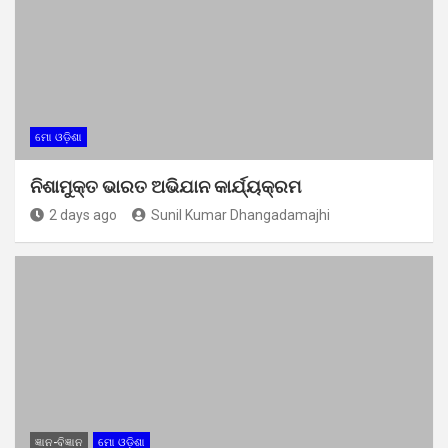
ମୋ ଓଡ଼ିଶା
ନିଶାମୁକ୍ତ ଭାରତ ଅଭିଯାନ କାର୍ଯ୍ୟକ୍ରମ
2 days ago
Sunil Kumar Dhangadamajhi
ଜ୍ଞାନ-ବିଜ୍ଞାନ
ମୋ ଓଡ଼ିଶା