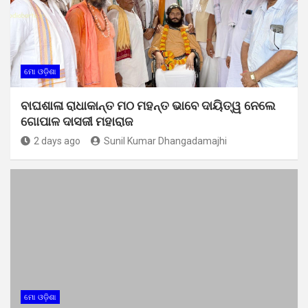
ମୋ ଓଡ଼ିଶା
ବାଘଶାଳା ରାଧାକାନ୍ତ ମଠ ମହନ୍ତ ଭାବେ ଦାୟିତ୍ୱ ନେଲେ
ଗୋପାଳ ଦାସଜୀ ମହାରାଜ
2 days ago
Sunil Kumar Dhangadamajhi
ମୋ ଓଡ଼ିଶା