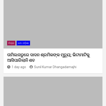
ବିଚାର
ମୋ ଓଡ଼ିଶା
ତାମିଲନାଡୁରେ ଦାଦନ ଶ୍ରମିକଙ୍କ ମୃତ୍ୟୁ; ଭିଟାମାଟିକୁ
ଆସିପାରିଲାନି ଶବ
1 day ago
Sunil Kumar Dhangadamajhi