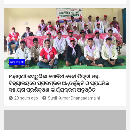
ମୋ ଓଡ଼ିଶା
ମହାରାଣୀ କସ୍ତୁରିକା ମୋଦିନୀ ଦେବୀ ଡିଗ୍ରୀ ମହା
ବିଦ୍ୟାଳୟରେ ପ୍ରାରମ୍ଭିକ ଅନ୍ତର୍ଭୁକ୍ତି ଓ ପ୍ରାଥମିକ
ସହାୟତା ପ୍ରଶିକ୍ଷଣ କାର୍ଯ୍ୟକ୍ରମ ଅନୁଷ୍ଠିତ
20 hours ago
Sunil Kumar Dhangadamajhi