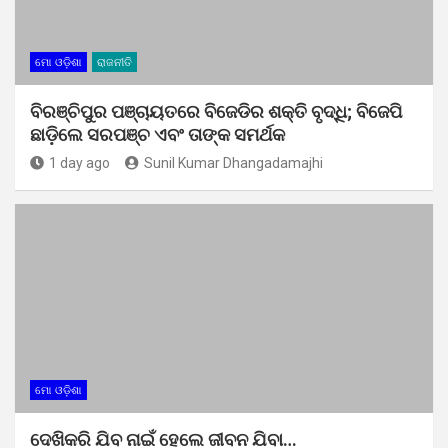
ମୋ ଓଡ଼ିଶା
ରାଜନୀତି
ବିରଞ୍ଚିପୁର ପଞ୍ଚାୟତରେ ବିଜେଡିର ଶକ୍ତି ବୃଦ୍ଧି; ବିଜେପି
ଛାଡ଼ିଲେ ସରପଞ୍ଚ ଏବଂ ତାଙ୍କ ସମର୍ଥକ
1 day ago
Sunil Kumar Dhangadamajhi
ମୋ ଓଡ଼ିଶା
ଦେଖିକରି ଯିବ ନାଇଁ ହେଲେ ଜୀବନ ଯିବା…