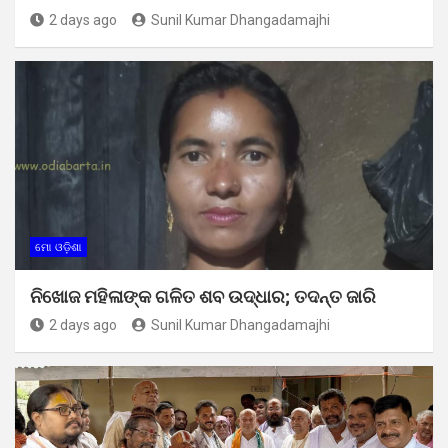
2 days ago
Sunil Kumar Dhangadamajhi
ମୋ ଓଡ଼ିଶା
ନିଖୋଜ ମହିଳାଙ୍କ ଗଳିତ ଶବ ଉଦ୍ଧାର; ତଦନ୍ତ ଜାରି
2 days ago
Sunil Kumar Dhangadamajhi