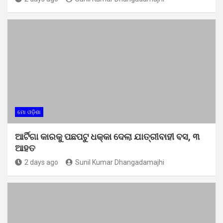
ମୋ ଓଡ଼ିଶା
ଆର୍ଟିଗା କାରକୁ ପଛପଟୁ ଧକ୍କା ଦେଲା ଯାତ୍ରୀବାହୀ ବସ, ୩
ଆହତ
2 days ago
Sunil Kumar Dhangadamajhi