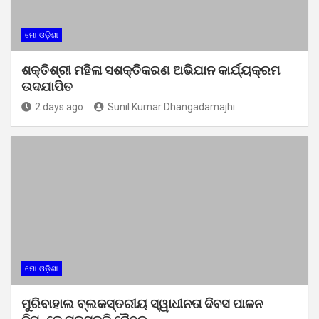
ମୋ ଓଡ଼ିଶା
ଶକ୍ତିଶ୍ରୀ ମହିଳା ସଶକ୍ତିକରଣ ଅଭିଯାନ କାର୍ଯ୍ୟକ୍ରମ
ଉଦଯାପିତ
2 days ago
Sunil Kumar Dhangadamajhi
ମୋ ଓଡ଼ିଶା
ମୁରିବାହାଲ ବ୍ଲକସ୍ତରୀୟ ସ୍ୱାଧୀନତା ଦିବସ ପାଳନ