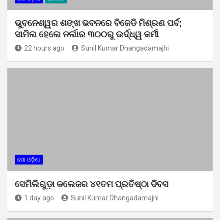
ଭୁବନେଶ୍ୱର ଶଙ୍ଖ ଭବନରେ ବିଜେଡି ମିଶ୍ରଣ ପର୍ବ;
ସାମିଲ ହେଲେ ନର୍ଲାର ୩୦୦ରୁ ଉର୍ଦ୍ଧ୍ୱ କର୍ମୀ
22 hours ago
Sunil Kumar Dhangadamajhi
ମୋ ଓଡ଼ିଶା
ସେମିଲିଗୁଡ଼ା କଲେଜର ୪୧ତମ ପ୍ରତିଷ୍ଠା ଦିବସ
1 day ago
Sunil Kumar Dhangadamajhi