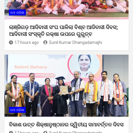
ମୋ ଓଡ଼ିଶା
ଲାଞ୍ଜିଗଡ଼ ଆଦିବାସୀ ସଂଘ ପାଳିଲା ବିଶ୍ବ ଆଦିବାସୀ ଦିବସ;
ଆଦିବାସୀ ସଂସ୍କୃତି ରକ୍ଷା ଉପରେ ଗୁରୁତ୍ବ
17 hours ago
Sunil Kumar Dhangadamajhi
ମୋ ଓଡ଼ିଶା
ବିକାଶ ଉଚ୍ଚ ଶିକ୍ଷାନୁଷ୍ଠାନର ଦ୍ୱିତୀୟ ସମାବର୍ତ୍ତନ ଦିବସ
17 hours ago
Sunil Kumar Dhangadamajhi