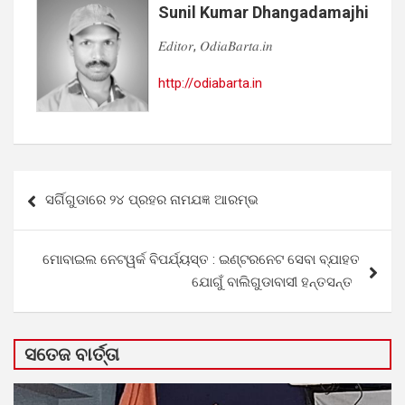
Sunil Kumar Dhangadamajhi
𝐸𝑑𝑖𝑡𝑜𝑟, 𝑂𝑑𝑖𝑎𝐵𝑎𝑟𝑡𝑎.𝑖𝑛
http://odiabarta.in
Post
ସର୍ଗିଗୁଡାରେ ୨୪ ପ୍ରହର ନାମଯଜ୍ଞ ଆରମ୍ଭ
navigation
ମୋବାଇଲ ନେଟୱର୍କ ବିପର୍ଯ୍ୟସ୍ତ : ଇଣ୍ଟରନେଟ ସେବା ବ୍ଯାହତ
ଯୋଗୁଁ ବାଲିଗୁଡାବାସୀ ହନ୍ତସନ୍ତ
ସତେଜ ବାର୍ତ୍ତା