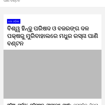
ପାଣି ବଣ୍ଟନ
ମୋ ଓଡ଼ିଶା
ବିଶ୍ୱ ହିନ୍ଦୁ ପରିଷଦ ଓ ବଜରଙ୍ଗ ଦଳ
ପକ୍ଷରୁ ମୁରିବାହାଲରେ ମଧୁର ରସ୍ନା ପାଣି
ବଣ୍ଟନ
ଓଡ଼ିଆ ବାର୍ତ୍ତା/ ମୁରିବାହାଲ (ଅମରେଶ ମାଝୀ):
ବଲାଙ୍ଗିର ଜିଲ୍ଲା