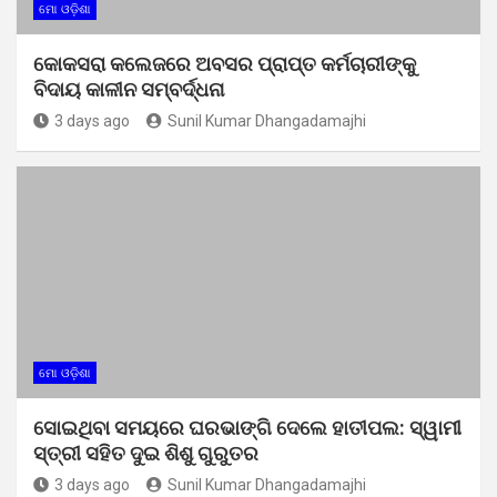
ମୋ ଓଡ଼ିଶା
କୋକସରା କଲେଜରେ ଅବସର ପ୍ରାପ୍ତ କର୍ମଚାରୀଙ୍କୁ
ବିଦାୟ କାଳୀନ ସମ୍ବର୍ଦ୍ଧନା
3 days ago
Sunil Kumar Dhangadamajhi
ମୋ ଓଡ଼ିଶା
ସୋଇଥିବା ସମୟରେ ଘରଭାଙ୍ଗି ଦେଲେ ହାତୀପଲ: ସ୍ୱାମୀ
ସ୍ତ୍ରୀ ସହିତ ଦୁଇ ଶିଶୁ ଗୁରୁତର
3 days ago
Sunil Kumar Dhangadamajhi