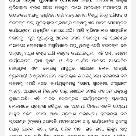
ମୁରିବାହାଲ ବ୍ଲକ ସଦର ମହକୁମା ଠାରେ ପ୍ରଚଣ୍ଡ ତାପମାତ୍ରା ଓ
ଭୟଙ୍କର ଖରାକୁ ଦୃଷ୍ଟିରେ ରଖି ମଙ୍ଗଳବାର ବିଶ୍ୱ ହିନ୍ଦୁ ପରିଷଦ ଓ
ବଜରଙ୍ଗ ଦଳ, ମୁରିବାହାଲ ପ୍ରଖଣ୍ଡ ପକ୍ଷରୁ ଏକ ମାନବ ସେବାମୂଳକ
କାର୍ଯ୍ୟକ୍ରମ ଅନୁଷ୍ଠିତ ହୋଇଯାଇଛି। ଆଜି ମୁରିବାହାଲର ସାପ୍ତାହିକ
ବଜାରକୁ ଦୂର ଦୂରାନ୍ତରୁ ଅନେକ ଲୋକ ବଜାରକୁ। ଏହି ପ୍ରଚଣ୍ଡ
ଗରମରେ ଲୋକମାନେ ଅସୁବିଧାରେ ପଡ଼ୁଥିବାକୁ ଦେଖି ବଜରଙ୍ଗ ଦଳ
ପକ୍ଷରୁ ମଧୁର ରସ୍ନା ପାଣି ବଣ୍ଟନ କରାଯାଇଥିଲା। ଏହି ପାଣି ବଣ୍ଟନ
କାର୍ଯ୍ୟକ୍ରମ ରାଧା କୃଷ୍ଣ ଓ ଶିବ ମନ୍ଦିର ପାଖରେ ଆୟୋଜିତ
ହୋଇଥିଲା ଏବଂ ବଜାରକୁ ଆସୁଥିବା ସାଧାରଣ ଲୋକ, ଯାତ୍ରୀ,
ବ୍ୟବସାୟୀ ଓ ଶ୍ରମିକମାନେ ଏହାର ଲାଭ ଉଠାଇଥିଲେ। ବଜରଙ୍ଗ ଦଳ
ପକ୍ଷରୁ ଏପରି ସେବା କାର୍ଯ୍ୟକ୍ରମକୁ “ସେବା, ସୁରକ୍ଷା, ସଂସ୍କାର”
ମନ୍ତ୍ର ଆଧାରରେ ନିରନ୍ତର ଚାଲୁ ରଖାଯିବ ବୋଲି ସଂଗଠନ ପକ୍ଷରୁ
କୁହାଯାଇଛି। ଏହି ମାନବ ସେବାମୂଳକ କାର୍ଯ୍ୟକ୍ରମକୁ ସ୍ଥାନୀୟ
ଲୋକମାନେ ପ୍ରଶଂସା କରିଥିବା ସହ ଆଗାମୀ ଦିନରେ ଏଭଳି ଉଦ୍ୟମ
ଆହୁରି ବଢ଼ିବ ବୋଲି ଆଶା ପ୍ରକାଶ କରିଛନ୍ତି। ବଜରଙ୍ଗ ଦଳ
ପ୍ରଖଣ୍ଡ (ବ୍ଲକ) ସଭାପତି ପଦ୍ମଲୋଚନ ସାହୁ, କାର୍ଯ୍ୟକର୍ତ୍ତା ସୁଧାଂଶୁ
ପୋଡ଼ ଯାଦବ, କରନ୍ ଜାଲ, ଅଜିତ ବାଗ, ରାଜ ନାଗ, ଲିକୁନ ସାହୁ