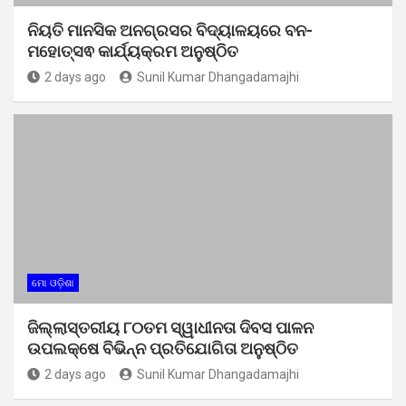
ନିୟତି ମାନସିକ ଅନଗ୍ରସର ବିଦ୍ୟାଳୟରେ ବନ-
ମହୋତ୍ସଵ କାର୍ଯ୍ୟକ୍ରମ ଅନୁଷ୍ଠିତ
2 days ago
Sunil Kumar Dhangadamajhi
ମୋ ଓଡ଼ିଶା
ଜିଲ୍ଲାସ୍ତରୀୟ ୮୦ତମ ସ୍ୱାଧୀନତା ଦିବସ ପାଳନ
ଉପଲକ୍ଷେ ବିଭିନ୍ନ ପ୍ରତିଯୋଗିତା ଅନୁଷ୍ଠିତ
2 days ago
Sunil Kumar Dhangadamajhi