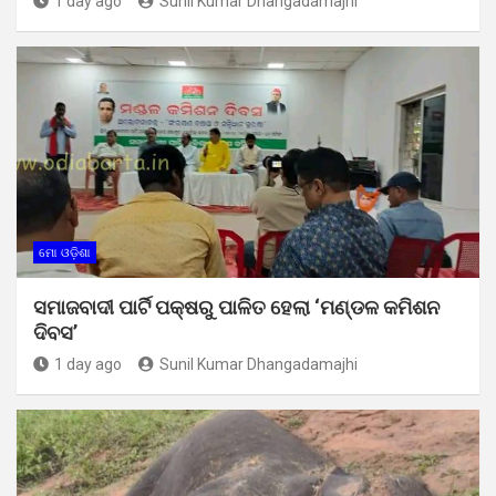
1 day ago
Sunil Kumar Dhangadamajhi
ମୋ ଓଡ଼ିଶା
ସମାଜବାଦୀ ପାର୍ଟି ପକ୍ଷରୁ ପାଳିତ ହେଲା ‘ମଣ୍ଡଳ କମିଶନ
ଦିବସ’
1 day ago
Sunil Kumar Dhangadamajhi