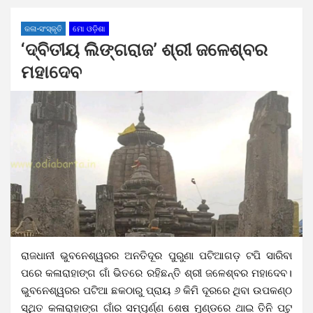
କଳା-ସଂସ୍କୃତି
ମୋ ଓଡ଼ିଶା
‘ଦ୍ବିତୀୟ ଲିଙ୍ଗରାଜ’ ଶ୍ରୀ ଜଳେଶ୍ବର
ମହାଦେବ
ରାଜଧାନୀ ଭୁବନେଶ୍ୱରର ଅନତିଦୂର ପୁରୁଣା ପଟିଆଗଡ଼ ଟପି ସାରିବା
ପରେ କଳାରାହାଙ୍ଗ ଗାଁ ଭିତରେ ରହିଛନ୍ତି ଶ୍ରୀ ଜଳେଶ୍ବର ମହାଦେବ।
ଭୁବନେଶ୍ୱରର ପଟିଆ ଛକଠାରୁ ପ୍ରାୟ ୬ କିମି ଦୂରରେ ଥିବା ଉପକଣ୍ଠ
ସ୍ଥିତ କଳାରାହାଙ୍ଗ ଗାଁର ସମ୍ପୂର୍ଣ୍ଣ ଶେଷ ମୁଣ୍ଡରେ ଥାଇ ତିନି ପଟୁ