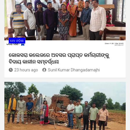
ମୋ ଓଡ଼ିଶା
କୋକସରା କଲେଜରେ ଅବସର ପ୍ରାପ୍ତ କର୍ମଚାରୀଙ୍କୁ
ବିଦାୟ କାଳୀନ ସମ୍ବର୍ଦ୍ଧନା
23 hours ago
Sunil Kumar Dhangadamajhi