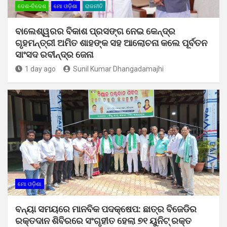
ଦେଶ-ବିଦେଶ
ମୋ ଓଡ଼ିଶା
ରାଜନୀତି
ବାଲେଶ୍ୱରର ବିକାଶ ପ୍ରସଙ୍ଗ ନେଇ କେନ୍ଦ୍ର
ଗୃହମନ୍ତ୍ରୀ ଅମିତ ଶାହଙ୍କ ସହ ଆଲୋଚନା କଲେ ପୂର୍ବତନ
ସାଂସଦ ରବୀନ୍ଦ୍ର ଜେନା
1 day ago
Sunil Kumar Dhangadamajhi
ମୋ ଓଡ଼ିଶା
ବନ୍ୟା ସମୟରେ ମାନବିକ ପଦକ୍ଷେପ: ଛାତ୍ର ବିଜେଡିର
ରକ୍ତଦାନ ଶିବିରରେ ସଂଗୃହୀତ ହେଲା ୭୧ ୟୁନିଟ୍ ରକ୍ତ