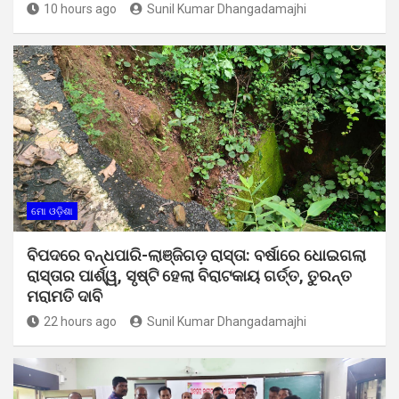
10 hours ago
Sunil Kumar Dhangadamajhi
ମୋ ଓଡ଼ିଶା
ବିପଦରେ ବନ୍ଧପାରି-ଲାଞ୍ଜିଗଡ଼ ରାସ୍ତା: ବର୍ଷାରେ ଧୋଇଗଲା
ରାସ୍ତାର ପାର୍ଶ୍ୱ, ସୃଷ୍ଟି ହେଲା ବିରାଟକାୟ ଗର୍ତ୍ତ, ତୁରନ୍ତ
ମରାମତି ଦାବି
22 hours ago
Sunil Kumar Dhangadamajhi