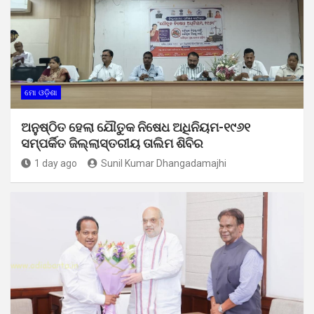
ମୋ ଓଡ଼ିଶା
ଅନୁଷ୍ଠିତ ହେଲା ଯୌତୁକ ନିଷେଧ ଅଧିନିୟମ-୧୯୬୧
ସମ୍ପର୍କିତ ଜିଲ୍ଲାସ୍ତରୀୟ ତାଲିମ ଶିବିର
1 day ago
Sunil Kumar Dhangadamajhi