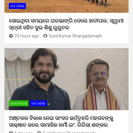
ମୋ ଓଡ଼ିଶା
ସୋଇଥିବା ସମୟରେ ଘରଭାଙ୍ଗି ଦେଲେ ହାତୀପଲ: ସ୍ୱାମୀ
ସ୍ତ୍ରୀ ସହିତ ଦୁଇ ଶିଶୁ ଗୁରୁତର
23 hours ago
Sunil Kumar Dhangadamajhi
ଦେଶ-ବିଦେଶ
ମୋ ଓଡ଼ିଶା
ଅଞ୍ଚଳର ବିକାଶ ନେଇ ସାଂସଦ ଭର୍ତ୍ତୃହରି ମହତାବଙ୍କୁ
ସାକ୍ଷାତ କଲେ ସାମାଜିକ କର୍ମୀ ଇଂ. ଗିରିଜା ଶଙ୍କର