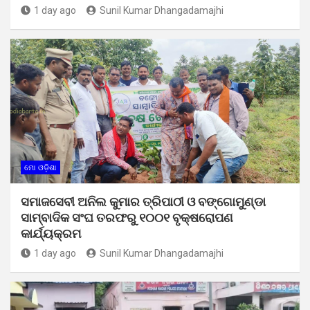
1 day ago
Sunil Kumar Dhangadamajhi
ମୋ ଓଡ଼ିଶା
ସମାଜସେବୀ ଅନିଲ କୁମାର ତ୍ରିପାଠୀ ଓ ବଙ୍ଗୋମୁଣ୍ଡା
ସାମ୍ବାଦିକ ସଂଘ ତରଫରୁ ୧୦୦୧ ବୃକ୍ଷରୋପଣ
କାର୍ଯ୍ୟକ୍ରମ
1 day ago
Sunil Kumar Dhangadamajhi