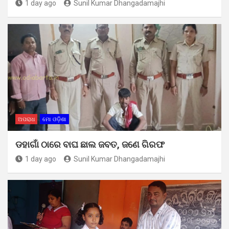
1 day ago
Sunil Kumar Dhangadamajhi
ଅପରାଧ
ମୋ ଓଡ଼ିଶା
ଡହାଗାଁ ଠାରେ ବାଘ ଛାଲ ଜବତ, ଜଣେ ଗିରଫ
1 day ago
Sunil Kumar Dhangadamajhi