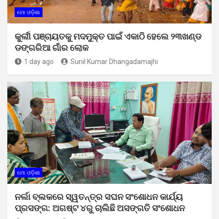
ମୋ ଓଡ଼ିଶା
କୁର୍ଲୀ ପଞ୍ଚାୟତକୁ ମଦମୁକ୍ତ ପାଇଁ ଏକାଠି ହେଲେ ୨୩ଖଣ୍ଡ
ଡଙ୍ଗରିଆ ଗାଁର ଲୋକ
1 day ago
Sunil Kumar Dhangadamajhi
ମୋ ଓଡ଼ିଶା
ନର୍ଲା ବ୍ଲକରେ ସ୍ୱତନ୍ତ୍ର ସଘନ ସଂଶୋଧନ କାର୍ଯ୍ୟ
ପ୍ରସଙ୍ଗ: ଅଗଷ୍ଟ ୪ରୁ ଚାଲିଛି ଅସଙ୍ଗତି ସଂଶୋଧନ