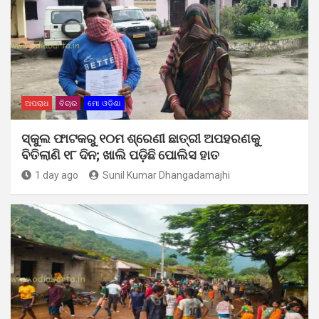
ଅପରାଧ
ବିଚାର
ମୋ ଓଡ଼ିଶା
ସ୍କୁଲ ଫାଟକରୁ ୧୦ମ ଶ୍ରେଣୀ ଛାତ୍ରୀ ଅପହରଣକୁ
ବିତିଲାଣି ୧୮ ଦିନ; ଖାଲି ପଡ଼ିଛି ପୋଲିସ ହାତ
1 day ago
Sunil Kumar Dhangadamajhi