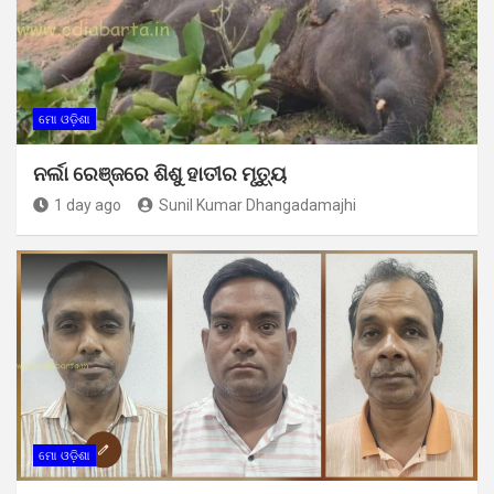
ମୋ ଓଡ଼ିଶା
ନର୍ଲା ରେଞ୍ଜରେ ଶିଶୁ ହାତୀର ମୃତ୍ୟୁ
1 day ago
Sunil Kumar Dhangadamajhi
ମୋ ଓଡ଼ିଶା