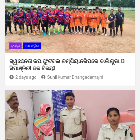
କ୍ରୀଡ଼ା
ମୋ ଓଡ଼ିଶା
ସ୍ୱାଧୀନତା କପ ଫୁଟବଲ ଚମ୍ପିୟାନସିପରେ ବାଲିଗୁଡା ଓ
ସିପାଞ୍ଜିରୀ ଦଳ ବିଜୟୀ
2 days ago
Sunil Kumar Dhangadamajhi