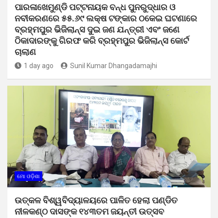
ପାରଳାଖେମୁଣ୍ଡି ପଟ୍ଟନାୟକ ବନ୍ଧ ପୁନରୁଦ୍ଧାର ଓ
ନବୀକରଣରେ ୫୫.୬୯ ଲକ୍ଷ ଟଙ୍କାର ଠକେଇ ଘଟଣାରେ
ବ୍ରହ୍ମପୁର ଭିଜିଲାନ୍ସ ଦୁଇ ଜଣ ଯନ୍ତ୍ରୀ ଏବଂ ଜଣେ
ଠିକାଦାରଙ୍କୁ ଗିରଫ କରି ବ୍ରହ୍ମପୁର ଭିଜିଲାନ୍ସ କୋର୍ଟ
ଚାଲାଣ
1 day ago
Sunil Kumar Dhangadamajhi
ମୋ ଓଡ଼ିଶା
ଉତ୍କଳ ବିଶ୍ୱବିଦ୍ୟାଳୟରେ ପାଳିତ ହେଲା ପଣ୍ଡିତ
ନୀଳକଣ୍ଠ ଦାସଙ୍କ ୧୪୩ତମ ଜୟନ୍ତୀ ଉତ୍ସବ