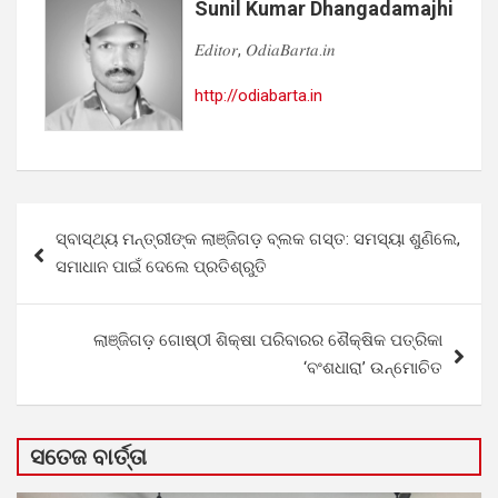
Sunil Kumar Dhangadamajhi
𝐸𝑑𝑖𝑡𝑜𝑟, 𝑂𝑑𝑖𝑎𝐵𝑎𝑟𝑡𝑎.𝑖𝑛
http://odiabarta.in
Post
ସ୍ବାସ୍ଥ୍ୟ ମନ୍ତ୍ରୀଙ୍କ ଲାଞ୍ଜିଗଡ଼ ବ୍ଲକ ଗସ୍ତ: ସମସ୍ୟା ଶୁଣିଲେ,
navigation
ସମାଧାନ ପାଇଁ ଦେଲେ ପ୍ରତିଶ୍ରୁତି
ଲାଞ୍ଜିଗଡ଼ ଗୋଷ୍ଠୀ ଶିକ୍ଷା ପରିବାରର ଶୈକ୍ଷିକ ପତ୍ରିକା
‘ବଂଶଧାରା’ ଉନ୍ମୋଚିତ
ସତେଜ ବାର୍ତ୍ତା