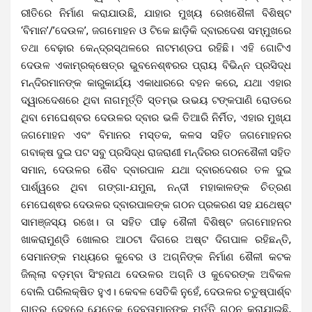
ରୀତିରେ ନିର୍ମାଣ କରାଯାଉଛି, ଯାହାର ମୁଖ୍ୟ ରେଖଶୈଳୀ ବିଶିଷ୍ଟ
‘ବିମାନ’/’ଦେଉଳ’, ଜଗମୋହନ ଓ ଟିକେ ଛାଡ଼ିକି ଦ୍ବାରଦେଶ ସମ୍ମୁଖରେ
ତଥା ବେଢ଼ାର କେନ୍ଦ୍ରସ୍ଥଳରେ ନାଟମଣ୍ଡପ ରହିଛି। ଏହି ଗୋଟିଏ
ଦେଉଳ ଏକାମ୍ରକ୍ଷେତ୍ର ଭୁବନେଶ୍ଵରର ପ୍ରାୟ ବିଭିନ୍ନ ପ୍ରସିଦ୍ଧ
ମନ୍ଦିରମାନଙ୍କ କାରୁକାର୍ଯ୍ୟ ଏକାଧାରରେ ବହନ କରେ, ଯଥା ଏହାର
ଦ୍ୱାରଦେଶରେ ଥିବା ନାଗମୂର୍ତ୍ତି ସ୍ତମ୍ଭ ଉଭୟ ଟଙ୍କପାଣି ରୋଡରେ
ଥିବା ମେଘେଶ୍ବର ଦେଉଳର ଦ୍ବାର ଭଳି ତିଆରି ନିର୍ମିତ, ଏହାର ମୁଖ୍ଯ
ଜଗମୋହନ ଏବଂ ବିମାନର ମସ୍ତକ, କଳସ ସହିତ ଜଗମୋହନର
ଗବାକ୍ଷ ଦୁଇ ପଟ ସବୁ ପ୍ରସିଦ୍ଧ ରାଜରାଣୀ ମନ୍ଦିରର ଗଠନଶୈଳୀ ସହିତ
ସମାନ, ଦେଉଳର ଶୈବ ଦ୍ବାରପାଳ ଯଥା ଦ୍ବାରଦେଶର ତଳ ଦୁଇ
ପାର୍ଶ୍ୱରେ ଥିବା ଗଙ୍ଗା-ଯମୁନା, ନନ୍ଦୀ ମହାକାଳଙ୍କ ଚିତ୍ରଣ
ମେଘେଶ୍ଵର ଦେଉଳର ଦ୍ବାରପାଳଙ୍କ ଗଠନ ପ୍ରକରଣ ସହ ଯଥେଷ୍ଟ
ସାମଞ୍ଜସ୍ୟ ରଖେ। ତା ସହିତ ପୀଢ଼ ଶୈଳୀ ବିଶିଷ୍ଟ ଜଗମୋହନର
ଖାକରାମୁଣ୍ଡି ଖୋଲର ଆଠଟା ଦିଗରେ ଅଷ୍ଟ ଦିଗପାଳ ରହିଛନ୍ତି,
ସେମାନଙ୍କ ମଧ୍ୟରେ କୁବେର ଓ ଅଗ୍ନିଙ୍କ ନିର୍ମାଣ ଶୈଳୀ କଟକ
ଜିଲ୍ଲା ବଡ଼ମ୍ବା ସିଂହନାଥ ଦେଉଳର ଅଗ୍ନି ଓ କୁବେରଙ୍କ ଅବିକଳ
ବୋଲି ପରିଲକ୍ଷିତ ହୁଏ। କେବଳ ସେତିକି ନୁହେଁ, ଦେଉଳର ଚତୁଷ୍ପାର୍ଶ୍ବ
ଗାତ୍ର ଦେହରେ ଯେତେକ ଦେବତାମାନଙ୍କ ମୂର୍ତ୍ତି ଗଠନ କରାଯାଇଛି,