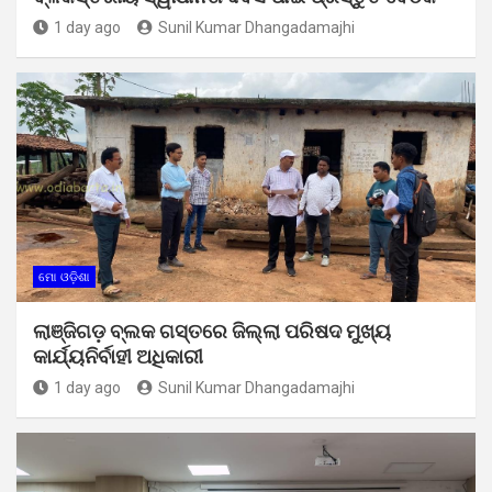
1 day ago
Sunil Kumar Dhangadamajhi
ମୋ ଓଡ଼ିଶା
ଲାଞ୍ଜିଗଡ଼ ବ୍ଲକ ଗସ୍ତରେ ଜିଲ୍ଲା ପରିଷଦ ମୁଖ୍ୟ
କାର୍ଯ୍ୟନିର୍ବାହୀ ଅଧିକାରୀ
1 day ago
Sunil Kumar Dhangadamajhi