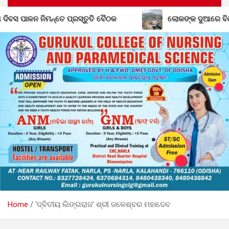
ଠକ
ଲୋକଙ୍କ ଦୁଆରେ ବିଧାୟକ: ମୌଳିକ ସମସ୍ୟା ନେଇ ତତ୍ପର
Home
‘ଦ୍ବିତୀୟ ଲିଙ୍ଗରାଜ’ ଶ୍ରୀ ଜଳେଶ୍ବର ମହାଦେବ