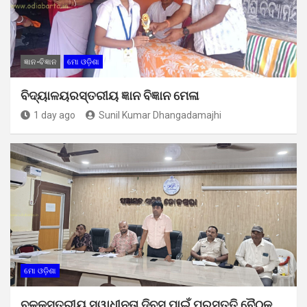
ଜ୍ଞାନ-ବିଜ୍ଞାନ
ମୋ ଓଡ଼ିଶା
ବିଦ୍ୟାଳୟରସ୍ତରୀୟ ଜ୍ଞାନ ବିଜ୍ଞାନ ମେଳା
1 day ago
Sunil Kumar Dhangadamajhi
ମୋ ଓଡ଼ିଶା
ବ୍ଳକସ୍ତରୀୟ ସ୍ୱାଧୀନତା ଦିବସ ପାଇଁ ପ୍ରସ୍ତୁତି ବୈଠକ