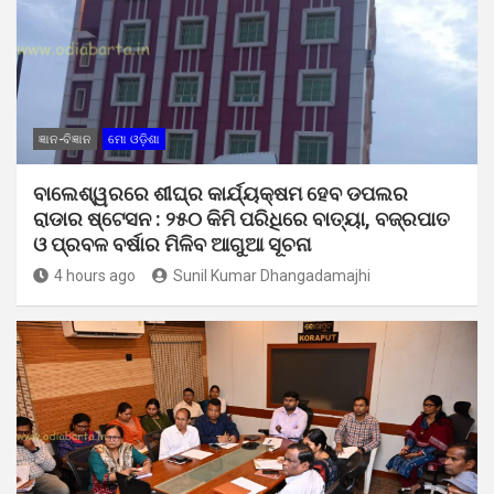
ଜ୍ଞାନ-ବିଜ୍ଞାନ
ମୋ ଓଡ଼ିଶା
ବାଲେଶ୍ୱରରେ ଶୀଘ୍ର କାର୍ଯ୍ୟକ୍ଷମ ହେବ ଡପଲର
ରାଡାର ଷ୍ଟେସନ : ୨୫୦ କିମି ପରିଧିରେ ବାତ୍ୟା, ବଜ୍ରପାତ
ଓ ପ୍ରବଳ ବର୍ଷାର ମିଳିବ ଆଗୁଆ ସୂଚନା
4 hours ago
Sunil Kumar Dhangadamajhi