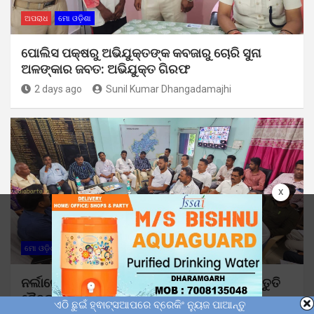
ଅପରାଧ
ମୋ ଓଡ଼ିଶା
ପୋଲିସ ପକ୍ଷରୁ ଅଭିଯୁକ୍ତଙ୍କ କବଜାରୁ ଚୋରି ସୁନା
ଅଳଙ୍କାର ଜବତ: ଅଭିଯୁକ୍ତ ଗିରଫ
2 days ago
Sunil Kumar Dhangadamajhi
x
ମୋ ଓଡ଼ିଶା
ନର୍ଲାରେ ୮୦ତମ ସ୍ୱାଧିନତା ଦିବସ ପାଳନ ପାଇଁ ପ୍ରସ୍ତୁତି
ବୈଠକ
ଏଠି ଛୁଇଁ ହ୍ଵାଟ୍ସଆପରେ ବ୍ରେକିଂ ନ୍ୟୁଜ ପାଆନ୍ତୁ