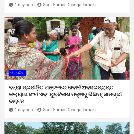
1 day ago
Sunil Kumar Dhangadamajhi
ମୋ ଓଡ଼ିଶା
ବନ୍ୟା ପ୍ରପୀଡ଼ିତ ଅଞ୍ଚଳରେ ନାବାର୍ଡ ଅବସରପ୍ରାପ୍ତ
କଲ୍ୟାଣ ସଂଘ ଏବଂ ଯୁବବିକାଶ ପକ୍ଷରୁ ରିଲିଫ୍ ସାମଗ୍ରୀ
ବଣ୍ଟନ
1 day ago
Sunil Kumar Dhangadamajhi