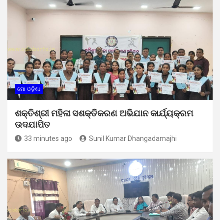
ମୋ ଓଡ଼ିଶା
ଶକ୍ତିଶ୍ରୀ ମହିଳା ସଶକ୍ତିକରଣ ଅଭିଯାନ କାର୍ଯ୍ୟକ୍ରମ
ଉଦଯାପିତ
33 minutes ago
Sunil Kumar Dhangadamajhi