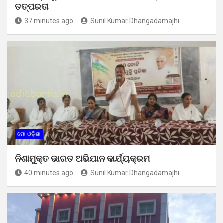
ତତ୍ପରତା
37 minutes ago
Sunil Kumar Dhangadamajhi
ମୋ ଓଡ଼ିଶା
ନିଶାମୁକ୍ତ ଭାରତ ଅଭିଯାନ କାର୍ଯ୍ୟକ୍ରମ
40 minutes ago
Sunil Kumar Dhangadamajhi