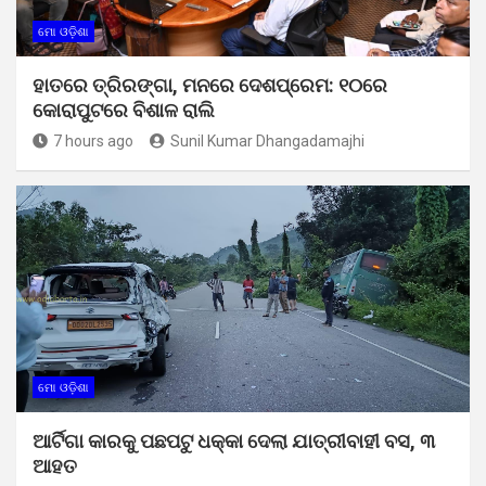
ମୋ ଓଡ଼ିଶା
ହାତରେ ତ୍ରିରଙ୍ଗା, ମନରେ ଦେଶପ୍ରେମ: ୧୦ରେ
କୋରାପୁଟରେ ବିଶାଳ ରାଲି
7 hours ago
Sunil Kumar Dhangadamajhi
ମୋ ଓଡ଼ିଶା
ଆର୍ଟିଗା କାରକୁ ପଛପଟୁ ଧକ୍କା ଦେଲା ଯାତ୍ରୀବାହୀ ବସ, ୩
ଆହତ