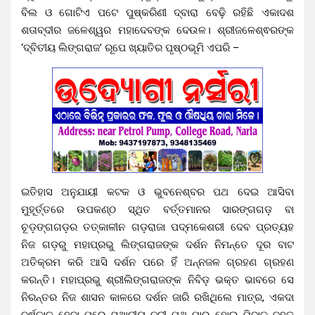
ବିଲ ଓ ଗୋଟିଏ ପଟେ ପୁଷ୍କରିଣୀ ଦ୍ବାରା ବେଢ଼ି ରହିଛି ଏକାଦଶ
ଶତାବ୍ଦୀର ଜଳେଶ୍ୱର ମହାଦେବଙ୍କ ଦେଉଳ। ଶ୍ରୀଜଳେଶ୍ଵରଙ୍କ
‘ଦ୍ବିତୀୟ ଲିଙ୍ଗରାଜ’ ରୂପେ ଖ୍ୟାତିର ପୃଷ୍ଠଭୂମି ଏପରି –
ଇତିହାସ ଅନୁଯାୟୀ କଟକ ଓ ଭୁବନେଶ୍ବର ପଥ ଦେଇ ଆସିବା
ମୁହୂର୍ତ୍ତରେ ଉପକଣ୍ଠ ସ୍ଥିତ ବର୍ତ୍ତମାନର ସାରଙ୍ଗଗଡ଼ ବା
ଚୂଡ଼ଙ୍ଗଗଡ଼ର ତତ୍କାଳୀନ ଗଡ଼ରାଜା ପଦ୍ମକେଶରୀ ଦେବ ପ୍ରତ୍ୟହ
ନିଜ ଗଡ଼ରୁ ମହାପ୍ରଭୁ ଲିଙ୍ଗରାଜଙ୍କ ଦର୍ଶନ ନିମନ୍ତେ ଦୂର ବାଟ
ଅତିକ୍ରମ କରି ଆସି ଦର୍ଶନ ପରେ ହିଁ ଅନ୍ନଜଳ ଗ୍ରହଣ ଗ୍ରହଣ
କରନ୍ତି। ମହାପ୍ରଭୁ ଶ୍ରୀଲିଙ୍ଗରାଜଙ୍କ ନିବିଡ଼ ଭକ୍ତ ଭାବରେ ସେ
ନିରନ୍ତର ନିଜ ଶାସନ କାଳରେ ଦର୍ଶନ ଜାରି ରଖିଥିଲେ ମାତ୍ର, ଏକଦା
ବର୍ଷକାଳ ହେବା ପରେ ସ୍ଥାନୀୟ ନଦୀ ପଥ ପାର ହୋଇ ଯିବାକୁ ବହୁତ