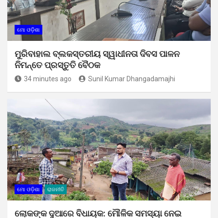
ମୋ ଓଡ଼ିଶା
ମୁରିବାହାଲ ବ୍ଲକସ୍ତରୀୟ ସ୍ୱାଧୀନତା ଦିବସ ପାଳନ
ନିମନ୍ତେ ପ୍ରସ୍ତୁତି ବୈଠକ
34 minutes ago
Sunil Kumar Dhangadamajhi
ମୋ ଓଡ଼ିଶା
ରାଜନୀତି
ଲୋକଙ୍କ ଦୁଆରେ ବିଧାୟକ: ମୌଳିକ ସମସ୍ୟା ନେଇ