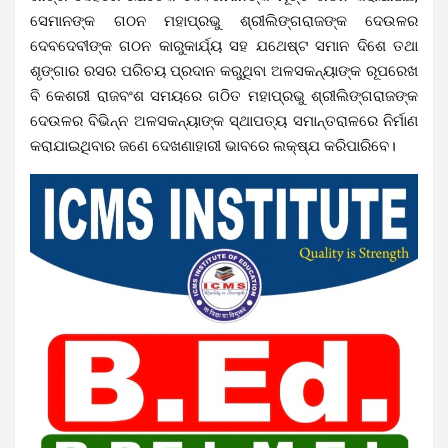
ସେମାନଙ୍କ ଗଠନ ମହାପ୍ରଭୁ ଶ୍ରୀଲିଙ୍ଗରାଜଙ୍କ ଦେଉଳର
ଦେବଦେବୀଙ୍କ ଗଠନ କାରୁକାର୍ଯ୍ୟ ସହ ଯଥେଷ୍ଟ ସମାନ ଦିଶେ ତଥା
ଶୃଙ୍ଗାର ରସର ପରିଚୟ ପ୍ରଦାନ କରୁଥିବା ଅଳସକନ୍ୟାଙ୍କ ରୂପରେଖ
ବି କେଶରୀ ରାଜବଂଶ ସମୟରେ ଗଠିତ ମହାପ୍ରଭୁ ଶ୍ରୀଲିଙ୍ଗରାଜଙ୍କ
ଦେଉଳର ବିଭିନ୍ନ ଅଳସକନ୍ୟାଙ୍କ ସ୍ଥାପତ୍ୟ ସମାନ୍ତରାଳରେ ନିର୍ମାଣ
କରାଯାଇଥିବାର ଜଣେ ଦେଖଣାହାରୀ ଭାବରେ ଲକ୍ଷ୍ଯ କରିପାରିବେ।