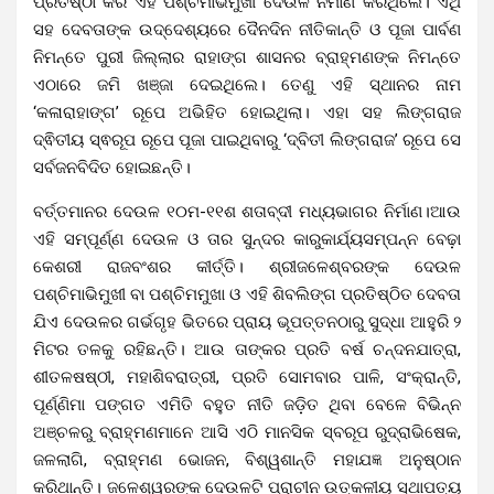
ପ୍ରତିଷ୍ଠା କରି ଏହି ପଶ୍ଚିମାଭିମୁଖୀ ଦେଉଳ ନିର୍ମାଣ କରିଥିଲେ। ଏଥି
ସହ ଦେବତାଙ୍କ ଉଦ୍ଦେଶ୍ୟରେ ଦୈନଦିନ ନୀତିକାନ୍ତି ଓ ପୂଜା ପାର୍ବଣ
ନିମନ୍ତେ ପୁରୀ ଜିଲ୍ଲାର ରାହାଙ୍ଗ ଶାସନର ବ୍ରାହ୍ମଣଙ୍କ ନିମନ୍ତେ
ଏଠାରେ ଜମି ଖଞ୍ଜା ଦେଇଥିଲେ। ତେଣୁ ଏହି ସ୍ଥାନର ନାମ
‘କଳାରାହାଙ୍ଗ’ ରୂପେ ଅଭିହିତ ହୋଇଥିଲା। ଏହା ସହ ଲିଙ୍ଗରାଜ
ଦ୍ଵିତୀୟ ସ୍ଵରୂପ ରୂପେ ପୂଜା ପାଇଥିବାରୁ ‘ଦ୍ବିତୀ ଲିଙ୍ଗରାଜ’ ରୂପେ ସେ
ସର୍ବଜନବିଦିତ ହୋଇଛନ୍ତି।
ବର୍ତ୍ତମାନର ଦେଉଳ ୧୦ମ-୧୧ଶ ଶତାବ୍ଦୀ ମଧ୍ୟଭାଗର ନିର୍ମାଣ।ଆଉ
ଏହି ସମ୍ପୂର୍ଣ୍ଣ ଦେଉଳ ଓ ତାର ସୁନ୍ଦର କାରୁକାର୍ଯ୍ୟସମ୍ପନ୍ନ ବେଢ଼ା
କେଶରୀ ରାଜବଂଶର କୀର୍ତ୍ତି। ଶ୍ରୀଜଳେଶ୍ବରଙ୍କ ଦେଉଳ
ପଶ୍ଚିମାଭିମୁଖୀ ବା ପଶ୍ଚିମମୁଖା ଓ ଏହି ଶିବଲିଙ୍ଗ ପ୍ରତିଷ୍ଠିତ ଦେବତା
ଯିଏ ଦେଉଳର ଗର୍ଭଗୃହ ଭିତରେ ପ୍ରାୟ ଭୂପତ୍ତନଠାରୁ ସୁଦ୍ଧା ଆହୁରି ୨
ମିଟର ତଳକୁ ରହିଛନ୍ତି। ଆଉ ତାଙ୍କର ପ୍ରତି ବର୍ଷ ଚନ୍ଦନଯାତ୍ରା,
ଶୀତଳଷଷ୍ଠୀ, ମହାଶିବରାତ୍ରୀ, ପ୍ରତି ସୋମବାର ପାଳି, ସଂକ୍ରାନ୍ତି,
ପୂର୍ଣ୍ଣିମା ପଙ୍ଗତ ଏମିତି ବହୁତ ନୀତି ଜଡ଼ିତ ଥିବା ବେଳେ ବିଭିନ୍ନ
ଅଞ୍ଚଳରୁ ବ୍ରାହ୍ମଣମାନେ ଆସି ଏଠି ମାନସିକ ସ୍ବରୂପ ରୁଦ୍ରାଭିଷେକ,
ଜଳଲାଗି, ବ୍ରାହ୍ମଣ ଭୋଜନ, ବିଶ୍ୱଶାନ୍ତି ମହାଯଜ୍ଞ ଅନୁଷ୍ଠାନ
କରିଥାନ୍ତି। ଜଳେଶ୍ୱରଙ୍କ ଦେଉଳଟି ପ୍ରାଚୀନ ଉତ୍କଳୀୟ ସ୍ଥାପତ୍ୟ