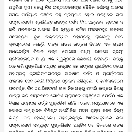
ଅସୁବିଧା ହୁଏ। ତେଣୁ ନିଜ ଇଷ୍ଟଦେବତାଙ୍କ ଦୈନିକ ଦର୍ଶନରୁ ଅନେକ
ସମୟ ପର୍ଯ୍ୟନ୍ତ ବଞ୍ଚିତ ରହି ମ୍ରିୟମାଣ ହୋଇ ପଡ଼ିଥିଲେ ରାଜା
ପଦ୍ମକେଶରୀ। ଶ୍ରୀଲିଙ୍ଗରାଜଙ୍କ ଦର୍ଶନ ବିନା ଅନ୍ନଜଳ ଗ୍ରହଣ ନ
କରି ଅନଶନରେ ଅନେକ ଦିନ ବ୍ୟଥିତ ରହିବା ଫଳସ୍ବରୂପ ଭକ୍ତର
ମନୋବ୍ୟଥା ବୁଝି ଭକ୍ତବତ୍ସଳ ମହାପ୍ରଭୁ ରାଜାଙ୍କୁ ଦିନେ
ସ୍ଵପ୍ନାଦେଶ କରନ୍ତି, ତାଙ୍କ ଗଡ଼ର ଉତ୍ତର ଦିଗରେ ଏକ ଗ୍ରାମ
ମଧ୍ୟବର୍ତ୍ତୀ ବିଶାଳ ପଦ୍ମ ପୋଖରୀ ମଧ୍ୟ ଭାଗରେ ସ୍ବୟଂ
ଶ୍ରୀଲିଙ୍ଗରାଜ ଅନ୍ୟ ଏକ ସ୍ୱରୂପରେ ଜଳଶାୟୀ ରହିଛନ୍ତି। ତାଙ୍କୁ
ଠାବ କରି ପୁଷ୍କରିଣୀ ମଧ୍ୟରୁ ଉଦ୍ଧାର ସହ ତାଙ୍କର ପୂଜାର୍ଚ୍ଚନା ଦ୍ବାରା
ମହାପ୍ରଭୁ ଶ୍ରୀଲିଙ୍ଗରାଜଙ୍କ ସାକ୍ଷାତ ଦର୍ଶନ ଓ ପୂଜାର୍ଚ୍ଚନାର
ଫଳଲାଭ ହେବ ବୋଲି ନିର୍ଦ୍ଦେଶ ପ୍ରଦାନ କରିଥିଲେ। ଅବଲୀଳାକ୍ରମେ
ପରବର୍ତ୍ତୀ ଦିନ ସପାରିଷଦବର୍ଗ ରାଜା ନିଜ ଗଡ଼ରୁ ବାହାରି ଉତ୍ତର ଦିଗକୁ
ଯାତ୍ରା କରି ବାସ୍ତବରେ ଗୋଟିଏ ଗ୍ରାମରେ ପହଞ୍ଚିଲେ ଯେଉଁଠି ଏକ
ବିଶାଳ ପଦ୍ମଦଳ ଭର୍ତ୍ତି ପୁଷ୍କରିଣୀ ରହିଛି। ତାହାର ମଧ୍ୟଭାଗରେ ଏକ
ଷୋଡ଼ଶ ପାଖୁଡ଼ାଦଳ ବିଶିଷ୍ଟ ଅଲୌକିକ ପଦ୍ମ ପୁଷ୍ପ ତଳେ ଦିବ୍ୟ
ଲିଙ୍ଗ ଠାବ ହୋଇଥିଲେ। ମହାପ୍ରଭୁଙ୍କ ଆଦେଶାନୁସାରେ ରାଜା
ପଦ୍ମକେଶରୀ ସମ୍ପୃକ୍ତ ପୁଷ୍କରିଣୀର ପଶ୍ଚିମ ତଟ ନିକଟରେ ତାଙ୍କ