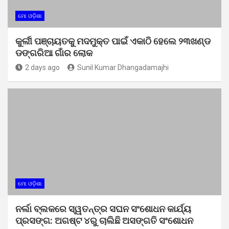
ମୋ ଓଡ଼ିଶା
କୁର୍ଲୀ ପଞ୍ଚାୟତକୁ ମଦମୁକ୍ତ ପାଇଁ ଏକାଠି ହେଲେ ୨୩ଖଣ୍ଡ
ଡଙ୍ଗରିଆ ଗାଁର ଲୋକ
2 days ago
Sunil Kumar Dhangadamajhi
ମୋ ଓଡ଼ିଶା
ନର୍ଲା ବ୍ଲକରେ ସ୍ୱତନ୍ତ୍ର ସଘନ ସଂଶୋଧନ କାର୍ଯ୍ୟ
ପ୍ରସଙ୍ଗ: ଅଗଷ୍ଟ ୪ରୁ ଚାଲିଛି ଅସଙ୍ଗତି ସଂଶୋଧନ