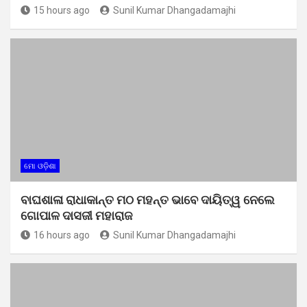
15 hours ago
Sunil Kumar Dhangadamajhi
ମୋ ଓଡ଼ିଶା
ବାଘଶାଳା ରାଧାକାନ୍ତ ମଠ ମହନ୍ତ ଭାବେ ଦାୟିତ୍ୱ ନେଲେ
ଗୋପାଳ ଦାସଜୀ ମହାରାଜ
16 hours ago
Sunil Kumar Dhangadamajhi