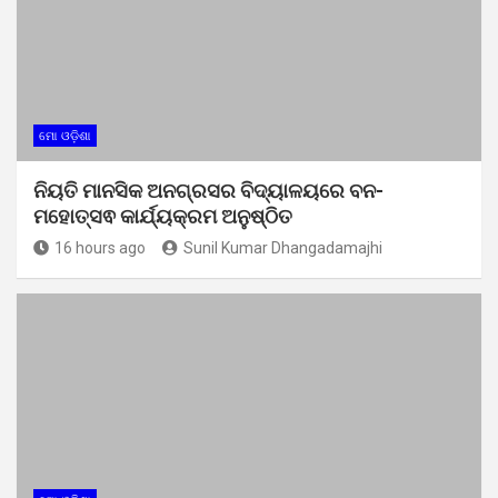
ମୋ ଓଡ଼ିଶା
ନିୟତି ମାନସିକ ଅନଗ୍ରସର ବିଦ୍ୟାଳୟରେ ବନ-
ମହୋତ୍ସଵ କାର୍ଯ୍ୟକ୍ରମ ଅନୁଷ୍ଠିତ
16 hours ago
Sunil Kumar Dhangadamajhi