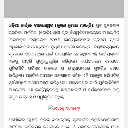
ଓଡ଼ିଆ ବାର୍ତ୍ତା/ ବାଲେଶ୍ୱର (କୃଷ୍ଣ କୁମାର ମହାନ୍ତି):
ଯୁବ ସୃଜନଶୀଳ
ପ୍ରତିଭା ଅର୍ଚ୍ଚିଶା (ରୋଲି) ଶ୍ରୀ ଶ୍ରୀ ବିଶ୍ୱବିଦ୍ୟାଳୟରେ ଆୟୋଜିତ
‘ଅଳଙ୍କୃତ ଇଗ୍ନାଇଟ୍ ୨୦୨୬’ କାର୍ଯ୍ୟକ୍ରମରେ ପ୍ରଥମ ସ୍ଥାନ
ଅଧିକାର କରି ସମସ୍ତଙ୍କ ଦୃଷ୍ଟି ଆକର୍ଷଣ କରିଛନ୍ତି। ବିଶ୍ଵବିଦ୍ୟାଳୟ
ସ୍ତରରେ ପ୍ରଥମଥର ପାଇଁ ଆୟୋଜିତ ହୋଇଥିବା ଏହି କାର୍ଯ୍ୟକ୍ରମ
ଏହାକୁ ଆହୁରି ଗୁରୁତ୍ୱପୂର୍ଣ୍ଣ କରିଥିଲା। କାର୍ଯ୍ୟକ୍ରମ ସମୟରେ
ୟୁନିଭର୍ସିଟି ପରିସର ଉତ୍ସାହ ଓ ଉଦ୍ଦୀପନାରେ ମୁଖରିତ ହୋଇ
ଉଠିଥିଲା। ପ୍ରତିଭାଗୀମାନେ ଉତ୍ସାହର ସହିତ ଏହି ପ୍ରମୁଖ କ୍ରିଏଟିଭ୍
ୱର୍କଶପ୍‌ରେ ଅଂଶଗ୍ରହଣ କରିଥିଲେ। ପ୍ରଥମଥର ପାଇଁ ୟୁନିଭର୍ସିଟିରେ
ଆୟୋଜିତ ଏହି କାର୍ଯ୍ୟକ୍ରମକୁ ଛାତ୍ରଛାତ୍ରୀ ଓ ଦର୍ଶକମାନଙ୍କ ଠାରୁ
ବିପୁଳ ଉତ୍ସାହ ଓ ସ୍ୱୀକୃତି ମିଳିଥିଲା।
ଥର୍ମୋକଲ୍‌ ଦ୍ୱାରା ବ୍ଲକ୍-ବାଇ-ବ୍ଲକ୍ ସୃଜନଶୀଳ ପ୍ରତିଯୋଗିତାରେ
ଅର୍ଚ୍ଚିଶା ନିର୍ଣ୍ଣାୟକ ଭୂମିକାରେ ଥିଲେ ଓ ପ୍ରତିଭାଗୀମାନଙ୍କୁ ବେଶ୍