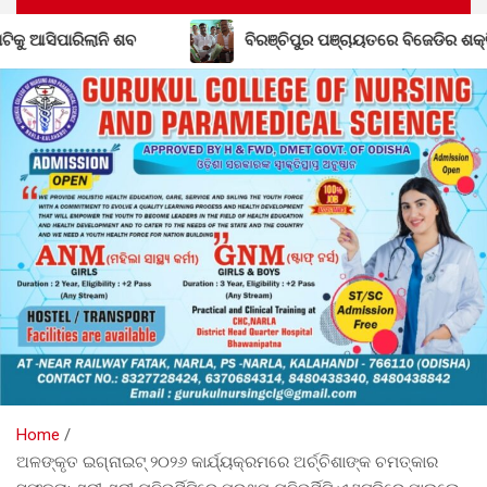
 ଶବ
ବିରଞ୍ଚିପୁର ପଞ୍ଚାୟତରେ ବିଜେଡିର ଶକ୍ତି ବୃଦ୍ଧି; ବିଜେପି
Home
ଅଳଙ୍କୃତ ଇଗ୍ନାଇଟ୍ ୨୦୨୬ କାର୍ଯ୍ୟକ୍ରମରେ ଅର୍ଚ୍ଚିଶାଙ୍କ ଚମତ୍କାର