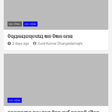
ଜ୍ଞାନ-ବିଜ୍ଞାନ
ମୋ ଓଡ଼ିଶା
ବିଦ୍ୟାଳୟରସ୍ତରୀୟ ଜ୍ଞାନ ବିଜ୍ଞାନ ମେଳା
2 days ago
Sunil Kumar Dhangadamajhi
ମୋ ଓଡ଼ିଶା