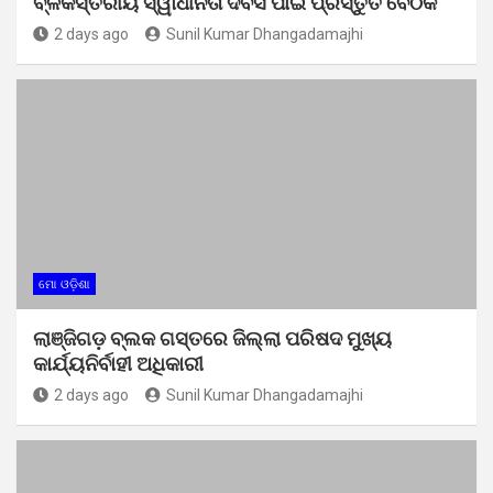
ବ୍ଳକସ୍ତରୀୟ ସ୍ୱାଧୀନତା ଦିବସ ପାଇଁ ପ୍ରସ୍ତୁତି ବୈଠକ
2 days ago
Sunil Kumar Dhangadamajhi
ମୋ ଓଡ଼ିଶା
ଲାଞ୍ଜିଗଡ଼ ବ୍ଲକ ଗସ୍ତରେ ଜିଲ୍ଲା ପରିଷଦ ମୁଖ୍ୟ
କାର୍ଯ୍ୟନିର୍ବାହୀ ଅଧିକାରୀ
2 days ago
Sunil Kumar Dhangadamajhi