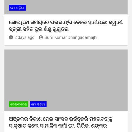
ମୋ ଓଡ଼ିଶା
ସୋଇଥିବା ସମୟରେ ଘରଭାଙ୍ଗି ଦେଲେ ହାତୀପଲ: ସ୍ୱାମୀ
ସ୍ତ୍ରୀ ସହିତ ଦୁଇ ଶିଶୁ ଗୁରୁତର
2 days ago
Sunil Kumar Dhangadamajhi
ଦେଶ-ବିଦେଶ
ମୋ ଓଡ଼ିଶା
ଅଞ୍ଚଳର ବିକାଶ ନେଇ ସାଂସଦ ଭର୍ତ୍ତୃହରି ମହତାବଙ୍କୁ
ସାକ୍ଷାତ କଲେ ସାମାଜିକ କର୍ମୀ ଇଂ. ଗିରିଜା ଶଙ୍କର