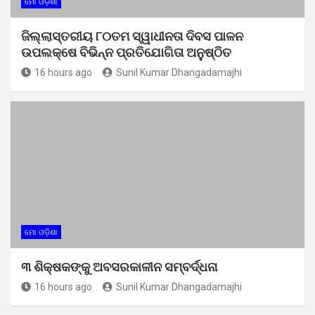
ମୋ ଓଡ଼ିଶା
ଜିଲ୍ଲାସ୍ତରୀୟ ୮୦ତମ ସ୍ୱାଧୀନତା ଦିବସ ପାଳନ
ଉପଲକ୍ଷେ ବିଭିନ୍ନ ପ୍ରତିଯୋଗିତା ଅନୁଷ୍ଠିତ
16 hours ago
Sunil Kumar Dhangadamajhi
ମୋ ଓଡ଼ିଶା
୩ ଶିକ୍ଷକଙ୍କୁ ଅବସରକାଳୀନ ସମ୍ବର୍ଦ୍ଧନା
16 hours ago
Sunil Kumar Dhangadamajhi