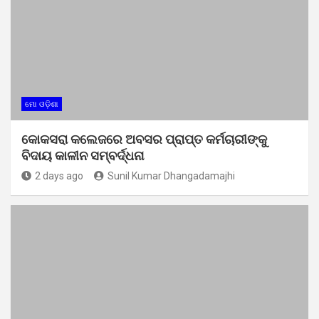
ମୋ ଓଡ଼ିଶା
କୋକସରା କଲେଜରେ ଅବସର ପ୍ରାପ୍ତ କର୍ମଚାରୀଙ୍କୁ
ବିଦାୟ କାଳୀନ ସମ୍ବର୍ଦ୍ଧନା
2 days ago
Sunil Kumar Dhangadamajhi