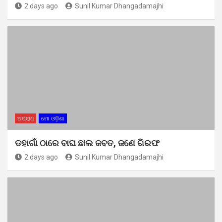
2 days ago
Sunil Kumar Dhangadamajhi
ଅପରାଧ
ମୋ ଓଡ଼ିଶା
ଡହାଗାଁ ଠାରେ ବାଘ ଛାଲ ଜବତ, ଜଣେ ଗିରଫ
2 days ago
Sunil Kumar Dhangadamajhi