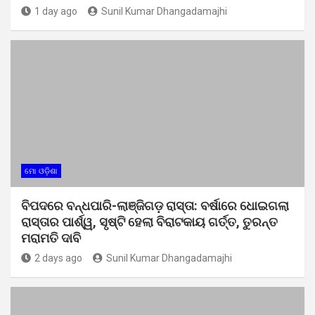
1 day ago
Sunil Kumar Dhangadamajhi
ମୋ ଓଡ଼ିଶା
ବିପଦରେ ବନ୍ଧପାରି-ଲାଞ୍ଜିଗଡ଼ ରାସ୍ତା: ବର୍ଷାରେ ଧୋଇଗଲା
ରାସ୍ତାର ପାର୍ଶ୍ୱ, ସୃଷ୍ଟି ହେଲା ବିରାଟକାୟ ଗର୍ତ୍ତ, ତୁରନ୍ତ
ମରାମତି ଦାବି
2 days ago
Sunil Kumar Dhangadamajhi