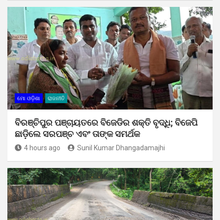
ମୋ ଓଡ଼ିଶା
ରାଜନୀତି
ବିରଞ୍ଚିପୁର ପଞ୍ଚାୟତରେ ବିଜେଡିର ଶକ୍ତି ବୃଦ୍ଧି; ବିଜେପି
ଛାଡ଼ିଲେ ସରପଞ୍ଚ ଏବଂ ତାଙ୍କ ସମର୍ଥକ
4 hours ago
Sunil Kumar Dhangadamajhi