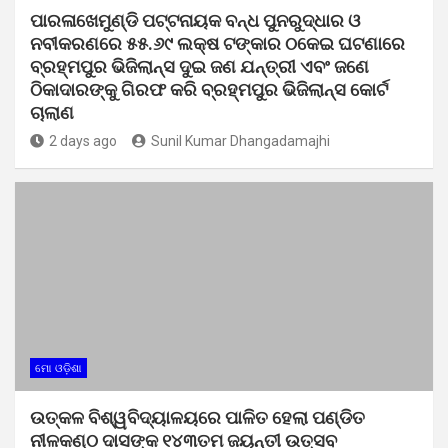
ପାରଳାଖେମୁଣ୍ଡି ପଟ୍ଟନାୟକ ବନ୍ଧ ପୁନରୁଦ୍ଧାର ଓ
ନବୀକରଣରେ ୫୫.୬୯ ଲକ୍ଷ ଟଙ୍କାର ଠକେଇ ଘଟଣାରେ
ବ୍ରହ୍ମପୁର ଭିଜିଲାନ୍ସ ଦୁଇ ଜଣ ଯନ୍ତ୍ରୀ ଏବଂ ଜଣେ
ଠିକାଦାରଙ୍କୁ ଗିରଫ କରି ବ୍ରହ୍ମପୁର ଭିଜିଲାନ୍ସ କୋର୍ଟ
ଚାଲାଣ
2 days ago
Sunil Kumar Dhangadamajhi
ମୋ ଓଡ଼ିଶା
ଉତ୍କଳ ବିଶ୍ୱବିଦ୍ୟାଳୟରେ ପାଳିତ ହେଲା ପଣ୍ଡିତ
ନୀଳକଣ୍ଠ ଦାସଙ୍କ ୧୪୩ତମ ଜୟନ୍ତୀ ଉତ୍ସବ