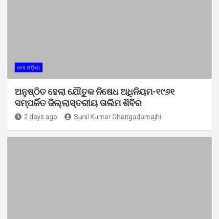
ମୋ ଓଡ଼ିଶା
ଅନୁଷ୍ଠିତ ହେଲା ଯୌତୁକ ନିଷେଧ ଅଧିନିୟମ-୧୯୬୧
ସମ୍ପର୍କିତ ଜିଲ୍ଲାସ୍ତରୀୟ ତାଲିମ ଶିବିର
2 days ago
Sunil Kumar Dhangadamajhi