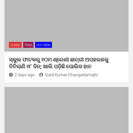
ଅପରାଧ
ବିଚାର
ମୋ ଓଡ଼ିଶା
ସ୍କୁଲ ଫାଟକରୁ ୧୦ମ ଶ୍ରେଣୀ ଛାତ୍ରୀ ଅପହରଣକୁ
ବିତିଲାଣି ୧୮ ଦିନ; ଖାଲି ପଡ଼ିଛି ପୋଲିସ ହାତ
2 days ago
Sunil Kumar Dhangadamajhi