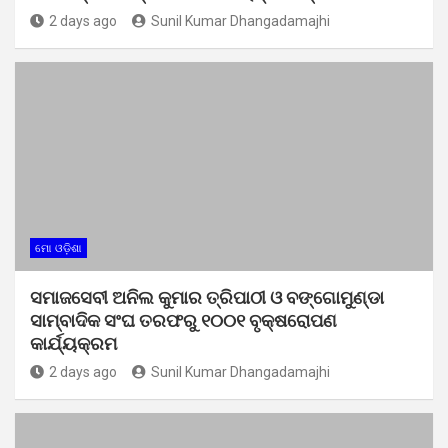
2 days ago
Sunil Kumar Dhangadamajhi
ମୋ ଓଡ଼ିଶା
ସମାଜସେବୀ ଅନିଲ କୁମାର ତ୍ରିପାଠୀ ଓ ବଙ୍ଗୋମୁଣ୍ଡା
ସାମ୍ବାଦିକ ସଂଘ ତରଫରୁ ୧୦୦୧ ବୃକ୍ଷରୋପଣ
କାର୍ଯ୍ୟକ୍ରମ
2 days ago
Sunil Kumar Dhangadamajhi