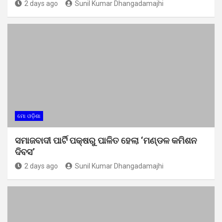
2 days ago
Sunil Kumar Dhangadamajhi
ମୋ ଓଡ଼ିଶା
ସମାଜବାଦୀ ପାର୍ଟି ପକ୍ଷରୁ ପାଳିତ ହେଲା ‘ମଣ୍ଡଳ କମିଶନ
ଦିବସ’
2 days ago
Sunil Kumar Dhangadamajhi