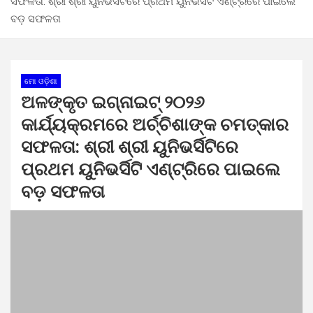
ସଫଳତା: ଶ୍ରୀ ଶ୍ରୀ ୟୁନିଭର୍ସିଟିରେ ପ୍ରଥମ ୟୁନିଭର୍ସିଟି ଏଣ୍ଟ୍ରିରେ ପାଇଲେ
ବଡ଼ ସଫଳତା
ମୋ ଓଡ଼ିଶା
ଅଳଙ୍କୃତ ଇଗ୍ନାଇଟ୍ ୨୦୨୬
କାର୍ଯ୍ୟକ୍ରମରେ ଅର୍ଚ୍ଚିଶାଙ୍କ ଚମତ୍କାର
ସଫଳତା: ଶ୍ରୀ ଶ୍ରୀ ୟୁନିଭର୍ସିଟିରେ
ପ୍ରଥମ ୟୁନିଭର୍ସିଟି ଏଣ୍ଟ୍ରିରେ ପାଇଲେ
ବଡ଼ ସଫଳତା