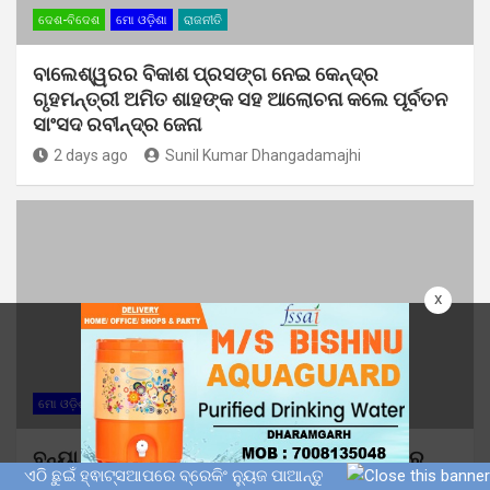
ଦେଶ-ବିଦେଶ
ମୋ ଓଡ଼ିଶା
ରାଜନୀତି
ବାଲେଶ୍ୱରର ବିକାଶ ପ୍ରସଙ୍ଗ ନେଇ କେନ୍ଦ୍ର
ଗୃହମନ୍ତ୍ରୀ ଅମିତ ଶାହଙ୍କ ସହ ଆଲୋଚନା କଲେ ପୂର୍ବତନ
ସାଂସଦ ରବୀନ୍ଦ୍ର ଜେନା
2 days ago
Sunil Kumar Dhangadamajhi
x
ମୋ ଓଡ଼ିଶା
ବନ୍ୟା ସମୟରେ ମାନବିକ ପଦକ୍ଷେପ: ଛାତ୍ର ବିଜେଡିର
ଏଠି ଛୁଇଁ ହ୍ଵାଟ୍ସଆପରେ ବ୍ରେକିଂ ନ୍ୟୁଜ ପାଆନ୍ତୁ
ରକ୍ତଦାନ ଶିବିରରେ ସଂଗୃହୀତ ହେଲା ୭୧ ୟୁନିଟ୍ ରକ୍ତ