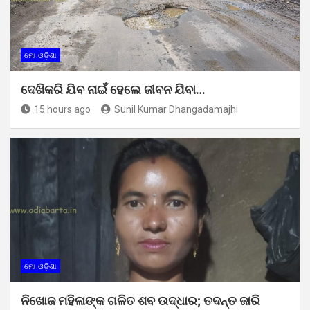
ମୋ ଓଡ଼ିଶା
ଦେଖିକରି ଯିବ ନାଇଁ ହେଲେ ଜୀବନ ଯିବା…
15 hours ago
Sunil Kumar Dhangadamajhi
ମୋ ଓଡ଼ିଶା
ନିଖୋଜ ମହିଳାଙ୍କ ଗଳିତ ଶବ ଉଦ୍ଧାର; ତଦନ୍ତ ଜାରି