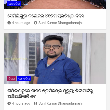
ମୋ ଓଡ଼ିଶା
ସେମିଲିଗୁଡ଼ା କଲେଜର ୪୧ତମ ପ୍ରତିଷ୍ଠା ଦିବସ
4 hours ago
Sunil Kumar Dhangadamajhi
ବିଚାର
ମୋ ଓଡ଼ିଶା
ତାମିଲନାଡୁରେ ଦାଦନ ଶ୍ରମିକଙ୍କ ମୃତ୍ୟୁ; ଭିଟାମାଟିକୁ
ଆସିପାରିଲାନି ଶବ
4 hours ago
Sunil Kumar Dhangadamajhi