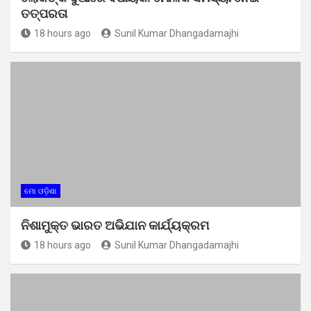
ତତ୍ପରତା
18 hours ago
Sunil Kumar Dhangadamajhi
ମୋ ଓଡ଼ିଶା
ନିଶାମୁକ୍ତ ଭାରତ ଅଭିଯାନ କାର୍ଯ୍ୟକ୍ରମ
18 hours ago
Sunil Kumar Dhangadamajhi