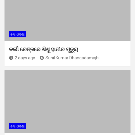
ମୋ ଓଡ଼ିଶା
ନର୍ଲା ରେଞ୍ଜରେ ଶିଶୁ ହାତୀର ମୃତ୍ୟୁ
2 days ago
Sunil Kumar Dhangadamajhi
ମୋ ଓଡ଼ିଶା