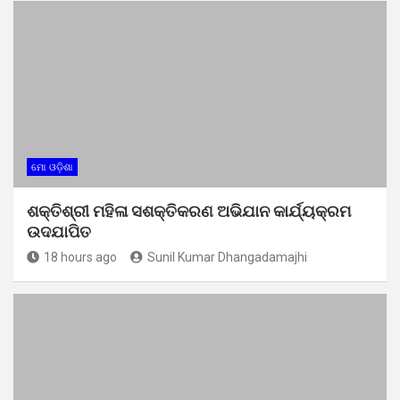
ମୋ ଓଡ଼ିଶା
ଶକ୍ତିଶ୍ରୀ ମହିଳା ସଶକ୍ତିକରଣ ଅଭିଯାନ କାର୍ଯ୍ୟକ୍ରମ
ଉଦଯାପିତ
18 hours ago
Sunil Kumar Dhangadamajhi