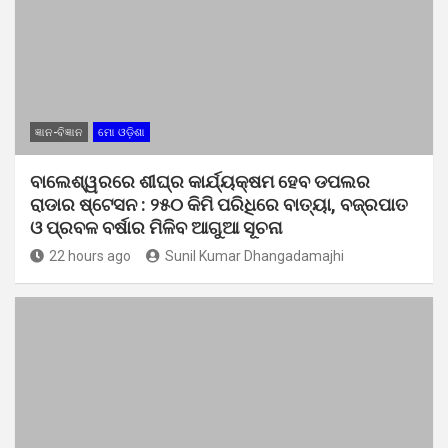
ଜ୍ଞାନ-ବିଜ୍ଞାନ
ମୋ ଓଡ଼ିଶା
ବାଲେଶ୍ୱରରେ ଶୀଘ୍ର କାର୍ଯ୍ୟକ୍ଷମ ହେବ ଡପଲର
ରାଡାର ଷ୍ଟେସନ : ୨୫୦ କିମି ପରିଧିରେ ବାତ୍ୟା, ବଜ୍ରପାତ
ଓ ପ୍ରବଳ ବର୍ଷାର ମିଳିବ ଆଗୁଆ ସୂଚନା
22 hours ago
Sunil Kumar Dhangadamajhi