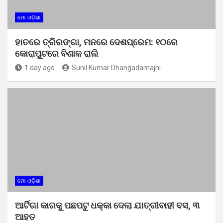
ମୋ ଓଡ଼ିଶା
ହାତରେ ତ୍ରିରଙ୍ଗା, ମନରେ ଦେଶପ୍ରେମ: ୧୦ରେ
କୋରାପୁଟରେ ବିଶାଳ ରାଲି
1 day ago
Sunil Kumar Dhangadamajhi
ମୋ ଓଡ଼ିଶା
ଆର୍ଟିଗା କାରକୁ ପଛପଟୁ ଧକ୍କା ଦେଲା ଯାତ୍ରୀବାହୀ ବସ, ୩
ଆହତ