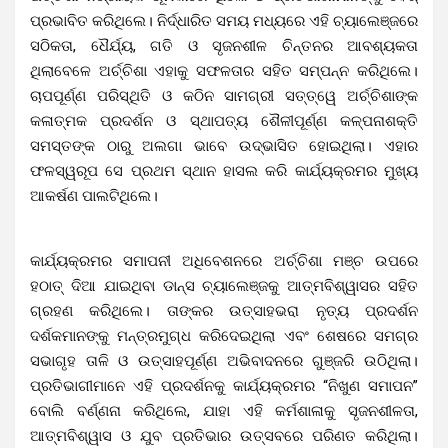
ପ୍ରଭାବିତ କରିଥିଲେ। ନିର୍ଦ୍ଧାରିତ ସମୟ ମଧ୍ୟରେ ଏହି ଚ୍ୟାଲେଞ୍ଜରେ
ସଠିକତା, ଧୈର୍ଯ୍ୟ, ଗତି ଓ ସୃଜନଶୀଳ ଚିନ୍ତନର ଆବଶ୍ୟକତା
ଥିଲାବେଳେ ଅର୍ଚ୍ଚିଶା ଏହାକୁ ସଫଳତାର ସହିତ ସମ୍ପନ୍ନ କରିଥିଲେ।
ଚାପପୂର୍ଣ୍ଣ ପରିସ୍ଥିତି ଓ କଠିନ ସାମଗ୍ରୀ ସତ୍ତ୍ୱେ ଅର୍ଚ୍ଚିଶାଙ୍କ
କଳାତ୍ମକ ପ୍ରଦର୍ଶନ ଓ ସ୍ଥାପତ୍ୟ ଶୈଳୀପୂର୍ଣ୍ଣ କଳ୍ପନାଶକ୍ତି
ସମସ୍ତଙ୍କ ଠାରୁ ଅଲଗା ଭାବେ ଉଦ୍ଭାସିତ ହୋଇଥିଲା। ଏହାର
ଫଳସ୍ୱରୂପ ସେ ପ୍ରଥମ ସ୍ଥାନ ହାସଲ କରି କାର୍ଯ୍ୟକ୍ରମର ମୁଖ୍ୟ
ଆକର୍ଷଣ ପାଲଟିଥିଲେ।
କାର୍ଯ୍ୟକ୍ରମର ସମାପନୀ ଅଧିବେଶନରେ ଅର୍ଚ୍ଚିଶା ମଞ୍ଚ ଉପରେ
ହଠାତ୍ ଦିଆ ଯାଇଥିବା ଡାନ୍ସ ଚ୍ୟାଲେଞ୍ଜକୁ ଆତ୍ମବିଶ୍ୱାସର ସହିତ
ଗ୍ରହଣ କରିଥିଲେ। ତାଙ୍କର ଉତ୍ସାହଭରା ନୃତ୍ୟ ପ୍ରଦର୍ଶନ
ଦର୍ଶକମାନଙ୍କୁ ମନ୍ତ୍ରମୁଗ୍ଧ କରିଦେଇଥିଲା ଏବଂ ଶେଷରେ ସମଗ୍ର
ସଭାଗୃହ ତାଳି ଓ ଉତ୍ସାହପୂର୍ଣ୍ଣ ଅଭିବାଦନରେ ଗୁଞ୍ଜରି ଉଠିଥିଲା।
ପ୍ରତିଭାଗୀମାନେ ଏହି ପ୍ରଦର୍ଶନକୁ କାର୍ଯ୍ୟକ୍ରମର “ନିଖୁଣ ସମାପନ”
ବୋଲି ବର୍ଣ୍ଣନା କରିଥିଲେ, ଯାହା ଏହି କର୍ମଶାଳାକୁ ସୃଜନଶୀଳତା,
ଆତ୍ମବିଶ୍ୱାସ ଓ ଯୁବ ପ୍ରତିଭାର ଉତ୍ସବରେ ପରିଣତ କରିଥିଲା।