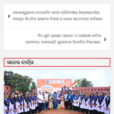
Post
ବାଲେଶ୍ୱରରେ ଉଦଘାଟିତ ହେଲା ତ୍ରିଦିବସୀୟ ଜିଲ୍ଲାସ୍ତରୀୟ
navigation
ବାସଗୃହ ଭିତ୍ତିକ କ୍ଷମତା ବିକାଶ ଓ ବଜାର ସଚେତନତା କର୍ମଶାଳା
ନିଟ୍ ୟୁଜି ପ୍ରଶ୍ନ ପ୍ରଘଟ ଓ ପରୀକ୍ଷା ବାତିଲ
ପ୍ରସଙ୍ଗ; କଳାହାଣ୍ଡି ଯୁବଛାତ୍ର ବିଜେଡିର ବିକ୍ଷୋଭ
ସତେଜ ବାର୍ତ୍ତା