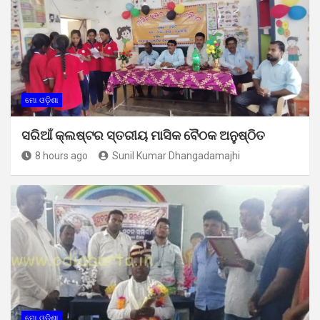
ମୋ ଓଡ଼ିଶା
ସରିଆଁ କ୍ଲଷ୍ଟର ସ୍ତରୀୟ ମାସିକ ବୈଠକ ଅନୁଷ୍ଠିତ
8 hours ago
Sunil Kumar Dhangadamajhi
ମୋ ଓଡ଼ିଶା