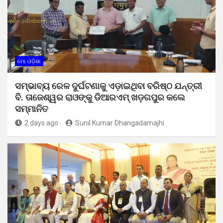
ମୋ ଓଡ଼ିଶା
ସମ୍ଭାବ୍ୟ ରେଳ ଦୁର୍ଘଟଣାକୁ ଏଡ଼ାଇଥିବା ବରିଷ୍ଠ ଯନ୍ତ୍ରୀ
ବି. ତାଜେଶ୍ୱର ରାଓଙ୍କୁ ଡିଆରଏମ୍ ଖଡ଼ଗପୁର କଲେ
ସମ୍ମାନିତ
2 days ago
Sunil Kumar Dhangadamajhi