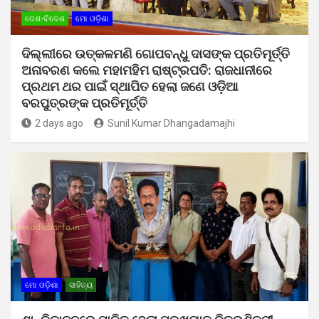
ଦେଶ-ବିଦେଶ
ମୋ ଓଡ଼ିଶା
ଦିଲ୍ଲୀରେ ଉତ୍କଳମଣି ଗୋପବନ୍ଧୁ ଦାସଙ୍କ ପ୍ରତିମୂର୍ତ୍ତି
ଅନାବରଣ କଲେ ମହାମହିମ ରାଷ୍ଟ୍ରପତି: ରାଜଧାନୀରେ
ପ୍ରଥମ ଥର ପାଇଁ ସ୍ଥାପିତ ହେଲା ଜଣେ ଓଡ଼ିଆ
ବରପୁତ୍ରଙ୍କ ପ୍ରତିମୂର୍ତ୍ତି
2 days ago
Sunil Kumar Dhangadamajhi
ମୋ ଓଡ଼ିଶା
ସାହିତ୍ୟ