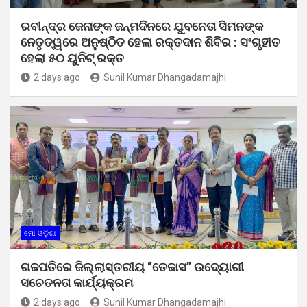
ରବୀନ୍ଦ୍ର ଜେନାଙ୍କ ଜନ୍ମଦିନରେ ଯୁବନେତା ସିମନଙ୍କ
ନେତୃତ୍ୱରେ ଅନୁଷ୍ଠିତ ହେଲା ରକ୍ତଦାନ ଶିବିର : ସଂଗୃହୀତ
ହେଲା ୫୦ ୟୁନିଟ୍ ରକ୍ତ
2 days ago
Sunil Kumar Dhangadamajhi
ମୋ ଓଡ଼ିଶା
ଗଜପତିରେ ଜିଲ୍ଲାସ୍ତରୀୟ “ତେଜାସ” ଉଦ୍ୟୋଗୀ
ସଚେତନତା କାର୍ଯ୍ୟକ୍ରମ
2 days ago
Sunil Kumar Dhangadamajhi