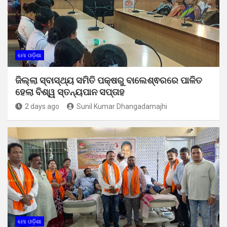
ମୋ ଓଡ଼ିଶା
ଜିଲ୍ଲା ସ୍ବାସ୍ଥ୍ୟ ସମିତି ପକ୍ଷରୁ ବାଲେଶ୍ଵରରେ ପାଳିତ
ହେଲା ବିଶ୍ୱ ସ୍ତନ୍ୟପାନ ସପ୍ତାହ
2 days ago
Sunil Kumar Dhangadamajhi
ମୋ ଓଡ଼ିଶା