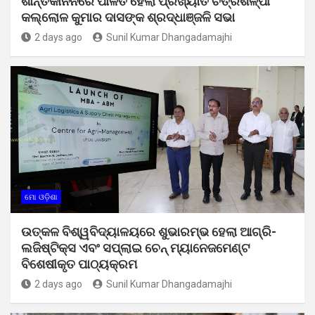
ଶାନ୍ତିକାନନରେ ପାଳିତ ହେଲା ପ୍ରଖ୍ୟାତ ଚିତ୍ରଶିଳ୍ପୀ
କଲ୍ଲୋଳ କୁମାର ଦାସଙ୍କ ଶ୍ରଦ୍ଧାଞ୍ଜଳି ସଭା
2 days ago
Sunil Kumar Dhangadamajhi
ମୋ ଓଡ଼ିଶା
ଉତ୍କଳ ବିଶ୍ୱବିଦ୍ୟାଳୟରେ ଶୁଭାରମ୍ଭ ହେଲା ଆଗ୍ରି-
ଲଜିଷ୍ଟିକ୍ସ ଏବଂ ସପ୍ଲାଇ ଚେନ୍ ମ୍ୟାନେଜମେଣ୍ଟ
ବିଶେଷୀକୃତ ପାଠ୍ୟକ୍ରମ
2 days ago
Sunil Kumar Dhangadamajhi