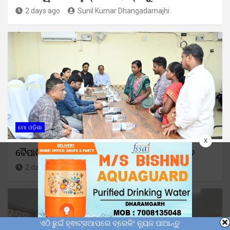
2 days ago
Sunil Kumar Dhangadamajhi
ମୋ ଓଡ଼ିଶା
x
ବୈପାରିଗୁଡ଼ାଠାରେ ମିଳିତ ଜନଶୁଣାଣି ଶିବିର ଅନୁଷ୍ଠିତ
2 days ago
Sunil Kumar Dhangadamajhi
ଏଠି ଛୁଇଁ ହ୍ଵାଟ୍ସଆପରେ ବ୍ରେକିଂ ନ୍ୟୁଜ ପାଆନ୍ତୁ