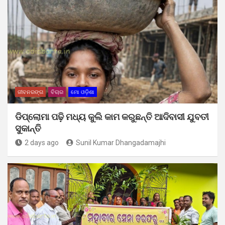
ଜୀବନରଙ୍ଗ
ବିଚାର
ମୋ ଓଡ଼ିଶା
ଡିପ୍ଲୋମା ପଢ଼ି ମଧ୍ୟ କୁଲି କାମ କରୁଛନ୍ତି ଆଦିବାସୀ ଯୁବତୀ
ସୁକାନ୍ତି
2 days ago
Sunil Kumar Dhangadamajhi