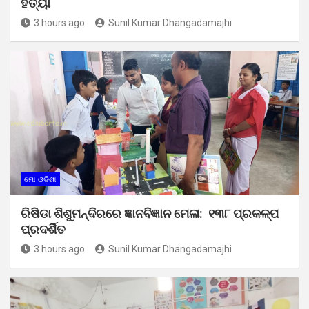
ହତ୍ୟା
3 hours ago
Sunil Kumar Dhangadamajhi
ମୋ ଓଡ଼ିଶା
ରିଷିଡା ଶିଶୁମନ୍ଦିରରେ ଜ୍ଞାନବିଜ୍ଞାନ ମେଳା: ୧୩୮ ପ୍ରକଳ୍ପ
ପ୍ରଦର୍ଶିତ
3 hours ago
Sunil Kumar Dhangadamajhi