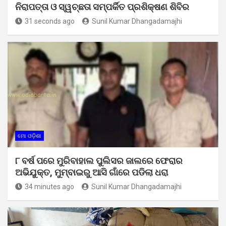
ନିରାପତ୍ତା ଓ ସ୍ୱଚ୍ଛତା ସମ୍ପର୍କିତ ପ୍ରଶିକ୍ଷଣ ଶିବିର
31 seconds ago
Sunil Kumar Dhangadamajhi
ମୋ ଓଡ଼ିଶା
୮ ବର୍ଷ ପରେ ମୁରିବାହାଲ ପୁଲିସର ଜାଲରେ ଫେରାର
ଅଭିଯୁକ୍ତ, ମୁମ୍ବାଇରୁ ଆସି ଗାଁରେ ପଡିଲା ଧରା
34 minutes ago
Sunil Kumar Dhangadamajhi