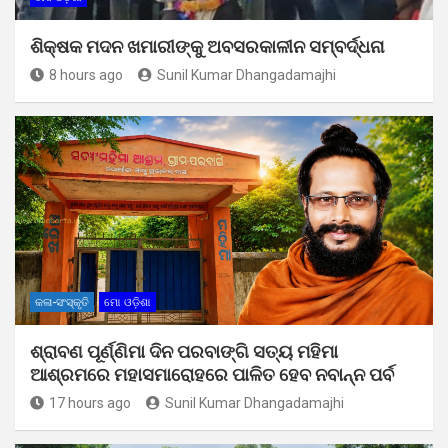
ଶିକ୍ଷକ ମଦନ ଖମାରୀଙ୍କୁ ଅବସରକାଳୀନ ସମ୍ବର୍ଦ୍ଧନା
8 hours ago
Sunil Kumar Dhangadamajhi
କଳା-ସଂସ୍କୃତି
ମୋ ଓଡ଼ିଶା
ଶ୍ରାବଣ ପୂର୍ଣ୍ଣିମା ଦିନ ପରବାଙ୍ଗି ସତ୍ୟ ମହିମା
ଆଶ୍ରମରେ ମହାସମାରୋହରେ ପାଳିତ ହେବ ନବାନ୍ନ ପର୍ବ
17 hours ago
Sunil Kumar Dhangadamajhi