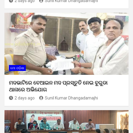
2 days ago
Sunil Kumar Dhangadamajhi
ମୋ ଓଡ଼ିଶା
ମଦଭାଟିରେ ବେଆଇନ ମଦ ପ୍ରସ୍ତୁତି ନେଇ ବୁଗୁଡା
ଥାନାରେ ଅଭିଯୋଗ
2 days ago
Sunil Kumar Dhangadamajhi