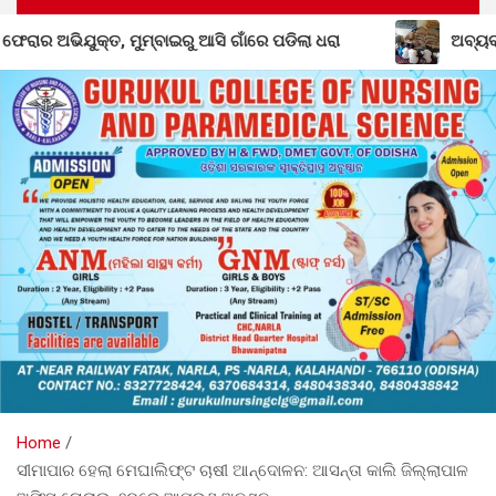
 ପଡିଲା ଧରା
ଅବ୍ୟବସ୍ଥାରେ ଡ଼ୁମେରପଡା ପ୍ରାଥମିକ ବିଦ୍ୟାଳୟ:
Home
ସୀମାପାର ହେଲା ମେଘାଲିଫ୍ଟ ଚାଷୀ ଆନ୍ଦୋଳନ: ଆସନ୍ତା କାଲି ଜିଲ୍ଲାପାଳ