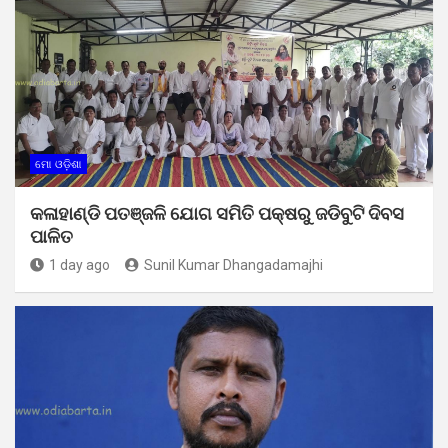
ମୋ ଓଡ଼ିଶା
କଳାହାଣ୍ଡି ପତଞ୍ଜଳି ଯୋଗ ସମିତି ପକ୍ଷରୁ ଜଡିବୁଟି ଦିବସ
ପାଳିତ
1 day ago
Sunil Kumar Dhangadamajhi