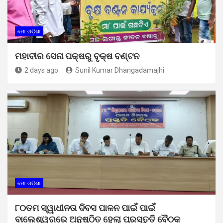
ମୋ ଓଡ଼ିଶା
ମହାବୀର ସେନା ପକ୍ଷରୁ ବୃକ୍ଷ ବଣ୍ଟନ
2 days ago
Sunil Kumar Dhangadamajhi
ମୋ ଓଡ଼ିଶା
୮୦ତମ ସ୍ୱାଧୀନତା ଦିବସ ପାଳନ ପାଇଁ ପାଇଁ
ବାଲେଶ୍ୱରରେ ଅନୁଷ୍ଠିତ ହେଲା ପ୍ରସ୍ତୁତି ବୈଠକ