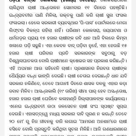
ଚାଲିଥିବା ଚାଷୀ ଆନ୍ଦୋଳନ ସୋମବାର ୧୧ ଦିନରେ ପହଞ୍ଚିଛି।
ଇନ୍ଦ୍ରାବତୀର ପାଣି ମିଳିଲା, ରକ୍ତକୁ ପାଣି କରି ଚାଷୀ ସୁନା ଫସଲ
ଫଳାଇଲା। ହେଲେ ସରକାରୀ ବ୍ୟବସ୍ଥାର ‘ପି-ପାସ’ ପୋର୍ଟାଲରେ ମେଗା
ଲିଫ୍ଟର ବିକଳ୍ପ ରହିଲା ନାହିଁ। ପରିଣାମ କୋକସରା, ଜୟପାଟଣା ଓ
ଧର୍ମଗଡ଼ର ପ୍ରାୟ ୧୫ ହଜାର ଚାଷୀଙ୍କ ରବି ଧାନ ଆଜି ବିଲରେ କିମ୍ବା
ଖଳାରେ ପଡ଼ି ସଢୁଛି। ଏହା କେବଳ ବାଦ୍ ପଡ଼ିବା ନୁହେଁ, ଏହା ହେଉଛି ୧୫
ହଜାର ଚାଷୀ ପରିବାର ପ୍ରତି ସରକାରଙ୍କ ସବୁଠାରୁ ବଡ଼
ବିଶ୍ୱାସଘାତକତା ବୋଲି ଚାଷୀମାନେ କ୍ଷେଭର ସହ ପ୍ରକାଶ କରିଛନ୍ତି।
ଏହି ଅପମାନ ଆଉ ସହିବେନି ଚାଷୀ। ପ୍ରଶାସନର ନିରବତା ଚାଷୀଙ୍କ
ଧୈର୍ଯ୍ୟର ବାନ୍ଧ ଭାଙ୍ଗି ଦେଇଛି। ଚାଷୀ ଚେତାଇ ଦେଇଛନ୍ତି ଧାନ ଯଦି
ସରକାର ନକିଣିବେ, ତେବେ ଆଗାମୀ ଦିନରେ ଶାସକ ଦଳକୁ ଏହାର କଡ଼ା
ଜବାବ ମିଳିବ। ଆସନ୍ତାକାଲି (୧୯ ତାରିଖ) ସୀମା ପାର୍ ହେବ ଅସନ୍ତୋଷ,
ହଜାର ହଜାର ଚାଷୀ ଘେରିବେ କଳାହାଣ୍ଡି ଜିଲ୍ଲାପାଳଙ୍କ କାର୍ଯ୍ୟାଳୟ।
ଏନେଇ ଇନ୍ଦ୍ରାବତୀ ଉଠା ଜଳସେଚନ ଚାଷୀ ସଂଘ ସ୍ପଷ୍ଟ ସୂଚାଇ
ଦେଉଛି। ଏହାସତ୍ତ୍ୱେ ମଧ୍ୟ ସରକାର ଦାବି ପୂରଣ ନ କରନ୍ତି ତେବେ
୨୦ ମେ’ ରୁ ନିଜ ଜୀବନକୁ ବାଜି ଲଗାଇ ‘ଆମରଣ ଅନଶନ’ରେ ଚାଷୀ
ବସିବେ ବୋଲି ପ୍ରସ୍ତୁତି କରିଥିବା ସୂଚନା ମିଳିଛି। ଆଜି ଗଣଧାରଣାରେ