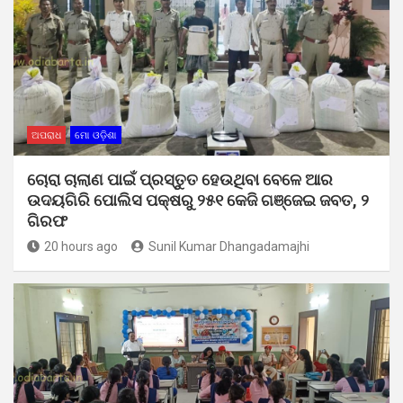
ଅପରାଧ
ମୋ ଓଡ଼ିଶା
ଚୋରା ଚାଲାଣ ପାଇଁ ପ୍ରସ୍ତୁତ ହେଉଥିବା ବେଳେ ଆର
ଉଦୟଗିରି ପୋଲିସ ପକ୍ଷରୁ ୨୫୧ କେଜି ଗଞ୍ଜେଇ ଜବତ, ୨
ଗିରଫ
20 hours ago
Sunil Kumar Dhangadamajhi