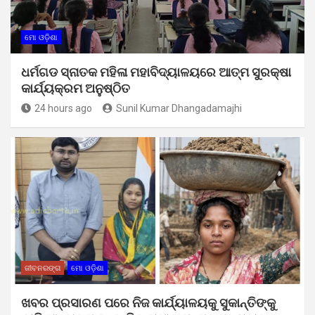
ମୋ ଓଡ଼ିଶା
ଧର୍ମଗଡ ସ୍ନାତକ ମହିଳା ମହାବିଦ୍ୟାଳୟରେ ଆତ୍ମ ସୁରକ୍ଷା
କାର୍ଯ୍ୟକ୍ରମ ଅନୁଷ୍ଠିତ
24 hours ago
Sunil Kumar Dhangadamajhi
ଜୀବନରଙ୍ଗ
ମୋ ଓଡ଼ିଶା
ଖବର ପ୍ରସାରଣ ପରେ ନିଜ କାର୍ଯ୍ୟାଳୟକୁ ସୁକାନ୍ତିଙ୍କୁ