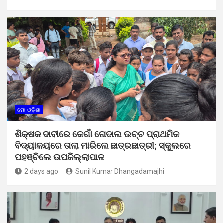
ମୋ ଓଡ଼ିଶା
ଶିକ୍ଷକ ଦାବୀରେ କେଗାଁ ନୋଡାଲ ଉଚ୍ଚ ପ୍ରାଥମିକ
ବିଦ୍ୟାଳୟରେ ତାଲା ମାରିଲେ ଛାତ୍ରଛାତ୍ରୀ; ସ୍କୁଲରେ
ପହଞ୍ଚିଲେ ଉପଜିଲ୍ଲାପାଳ
2 days ago
Sunil Kumar Dhangadamajhi