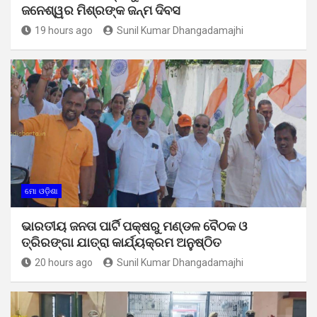
ଜନେଶ୍ୱର ମିଶ୍ରଙ୍କ ଜନ୍ମ ଦିବସ
19 hours ago
Sunil Kumar Dhangadamajhi
ମୋ ଓଡ଼ିଶା
ଭାରତୀୟ ଜନତା ପାର୍ଟି ପକ୍ଷରୁ ମଣ୍ଡଳ ବୈଠକ ଓ
ତ୍ରିରଙ୍ଗା ଯାତ୍ରା କାର୍ଯ୍ୟକ୍ରମ ଅନୁଷ୍ଠିତ
20 hours ago
Sunil Kumar Dhangadamajhi