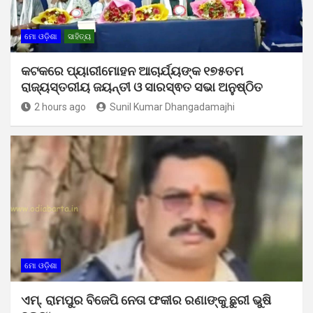
ମୋ ଓଡ଼ିଶା
ସାହିତ୍ୟ
କଟକରେ ପ୍ୟାରୀମୋହନ ଆଚାର୍ଯ୍ୟଙ୍କ ୧୭୫ତମ
ରାଜ୍ୟସ୍ତରୀୟ ଜୟନ୍ତୀ ଓ ସାରସ୍ଵତ ସଭା ଅନୁଷ୍ଠିତ
2 hours ago
Sunil Kumar Dhangadamajhi
ମୋ ଓଡ଼ିଶା
ଏମ୍. ରାମପୁର ବିଜେପି ନେତା ଫକୀର ରଣାଙ୍କୁ ଛୁରୀ ଭୁଷି