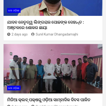
ମୋ ଓଡ଼ିଶା
ଯାଦବ ନେତୃତ୍ୱ ଲିଙ୍ଗରାଜ ପୋଢଙ୍କ ଦେହାନ୍ତ :
ଅଞ୍ଚଳରେ ଶୋକର ଛାୟା
2 days ago
Sunil Kumar Dhangadamajhi
ମୋ ଓଡ଼ିଶା
ମିଡିଆ କ୍ଲବ୍ ପକ୍ଷରୁ ଓଡ଼ିଆ ସାମ୍ବାଦିକ ଦିବସ ପାଳିତ