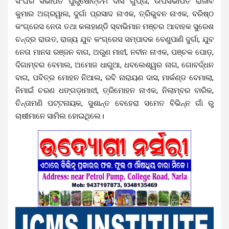
ସଂଘର ସଭାପତି ପୁରୁଷୋତ୍ତମ ଦାସ ଗୁପ୍ତା, ଉପସଭାପତି ରାଜୀବ
କୁମାର ଅଗ୍ରୱାଲ, ଦୁର୍ଗା ପ୍ରସାଦ ନାଏକ, ତ୍ରିଭୁବନ ନାଏକ, ବରିଷ୍ଠ
କଂଗ୍ରେସ ନେତା ତଥା କଳାହାଣ୍ଡି ସ୍ବାଭିମାନ ମଞ୍ଚର ଆବାହକ ସୁରେଶ
ଚନ୍ଦ୍ର ରାଉତ, ରାଜ୍ୟ ଯୁବ କଂଗ୍ରେସ ସମ୍ପାଦକ ବେଣୁପାଣି ଦୁର୍ଗା, ଯୁବ
ନେତା ମାନସ ରଞ୍ଜନ ବାଗ, ଅରୁଣ ମାଝୀ, ନବୀନ ନାଏକ, ପଞ୍ଚକ ପୋଡ଼,
ଦିଗାମ୍ବର ବେମାଲ, ଅମୋଜ ଧାରୁଆ, ଧବଲେଶ୍ୱର ନାଗ, ଗୋବର୍ଦ୍ଧନ
ବାଗ, ପବିତ୍ର ମୋହନ ନିଆଲ, ରବି ନାରାୟଣ ଦାସ, ମାର୍କଣ୍ଡ ବେମାଲା,
ନିମାଇଁ ଚରଣ ଧଙ୍ଗଡ଼ାମାଝୀ, ତ୍ରିମୋହନ ନାଏକ, ନିଲାମ୍ବର ବାରିକ,
ଚିନ୍ତାମଣି ପଟ୍ଟନାୟକ, ସୁଶାନ୍ତ ବେହେରା ସମେତ ବିଭିନ୍ନ ଗାଁ ରୁ
ଚାଷୀମାନେ ସାମିଲ ହୋଇଥିଲେ।