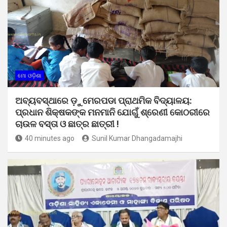
ମୋ ଓଡ଼ିଶା
ଅବ୍ୟବସ୍ଥାରେ ଡ଼ୁମେରପଡା ପ୍ରାଥମିକ ବିଦ୍ୟାଳୟ:
ପ୍ରଧାନ ଶିକ୍ଷକଙ୍କ ମନମାନି ଯୋଗୁଁ ଶ୍ରେଣୀ କୋଠରୀରେ
ଚାଉଳ ବସ୍ତା ଓ ଛାତ୍ର ଛାତ୍ରୀ !
40 minutes ago
Sunil Kumar Dhangadamajhi