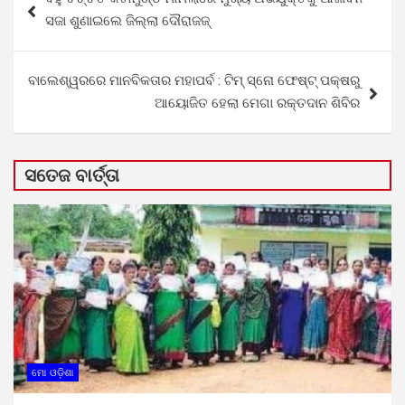
navigation
ସଜା ଶୁଣାଇଲେ ଜିଲ୍ଲା ଦୌରାଜଜ୍
ବାଲେଶ୍ୱରରେ ମାନବିକତାର ମହାପର୍ବ : ଟିମ୍ ସ୍ନୋ ଫେଷ୍ଟ୍ ପକ୍ଷରୁ
ଆୟୋଜିତ ହେଲା ମେଗା ରକ୍ତଦାନ ଶିବିର
ସତେଜ ବାର୍ତ୍ତା
ମୋ ଓଡ଼ିଶା