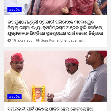
ମୋ ଓଡ଼ିଶା
ଉପମୁଖ୍ୟମନ୍ତ୍ରୀ ପ୍ରଭାତୀ ପରିଡାଙ୍କ ବାଲେଶ୍ୱର
ଜିଲ୍ଲା ଗସ୍ତ: ବନ୍ୟା କ୍ଷତିଗ୍ରସ୍ତ ଅଞ୍ଚଳ ବୁଲି ଦେଖିଲେ,
ଯୁଦ୍ଧକାଳୀନ ଭିତ୍ତିରେ ପୁନରୁଦ୍ଧାର ପାଇଁ ଦେଲେ ନିର୍ଦ୍ଦେଶ
18 hours ago
Sunil Kumar Dhangadamajhi
ମୋ ଓଡ଼ିଶା
ସମାଜବାଦୀ ପାର୍ଟି ପକ୍ଷରୁ ପାଳିତ ହେଲା ଛୋଟ ଲୋହିଆ