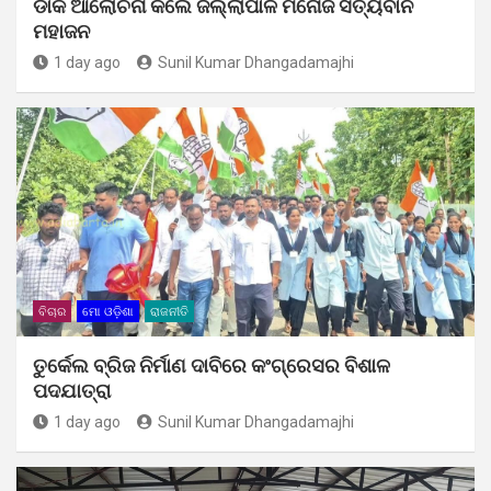
ଡାକି ଆଲୋଚନା କଲେ ଜିଲ୍ଲାପାଳ ମନୋଜ ସତ୍ୟବାନ
ମହାଜନ
1 day ago
Sunil Kumar Dhangadamajhi
ବିଚାର
ମୋ ଓଡ଼ିଶା
ରାଜନୀତି
ତୁର୍କେଲ ବ୍ରିଜ ନିର୍ମାଣ ଦାବିରେ କଂଗ୍ରେସର ବିଶାଳ
ପଦଯାତ୍ରା
1 day ago
Sunil Kumar Dhangadamajhi