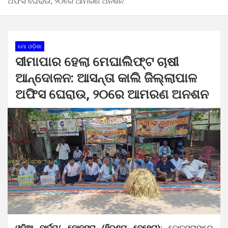
ଅଫିସ ଘେରାଉ, ୨୦ରେ ଆମରଣ ଅନଶନ
ମୋ ଓଡ଼ିଶା
ସୀମାପାର ହେଲା ମେଘାଲିଫ୍ଟ ଚାଷୀ
ଆନ୍ଦୋଳନ: ଆସନ୍ତା କାଲି ଜିଲ୍ଲାପାଳ
ଅଫିସ ଘେରାଉ, ୨୦ରେ ଆମରଣ ଅନଶନ
ଓଡ଼ିଆ ବାର୍ତ୍ତା/ କୋକସରା (ହିରଣ୍ୟ ବେହେରା):
କୋକସରାଠାରେ