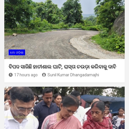
ମୋ ଓଡ଼ିଶା
ବିପଦ ସାଜିଛି ହାତୀଶାଲ ଘାଟି, ରାସ୍ତା ଚଉଡ଼ା କରିବାକୁ ଦାବି
17 hours ago
Sunil Kumar Dhangadamajhi