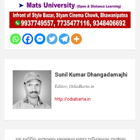
Sunil Kumar Dhangadamajhi
𝐸𝑑𝑖𝑡𝑜𝑟, 𝑂𝑑𝑖𝑎𝐵𝑎𝑟𝑡𝑎.𝑖𝑛
http://odiabarta.in
Post
ବହୁ ଚର୍ଚ୍ଚିତ କଟାମୁଣ୍ଡ ମାମଲାରେ ମୁଖ୍ୟ ଅଭିଯୁକ୍ତକୁ ଆଜୀବନ