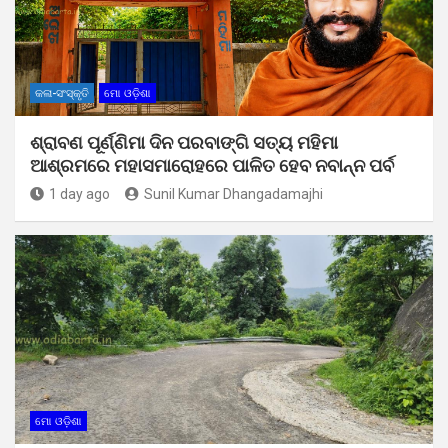
କଳା-ସଂସ୍କୃତି
ମୋ ଓଡ଼ିଶା
ଶ୍ରାବଣ ପୂର୍ଣ୍ଣିମା ଦିନ ପରବାଙ୍ଗି ସତ୍ୟ ମହିମା
ଆଶ୍ରମରେ ମହାସମାରୋହରେ ପାଳିତ ହେବ ନବାନ୍ନ ପର୍ବ
1 day ago
Sunil Kumar Dhangadamajhi
ମୋ ଓଡ଼ିଶା