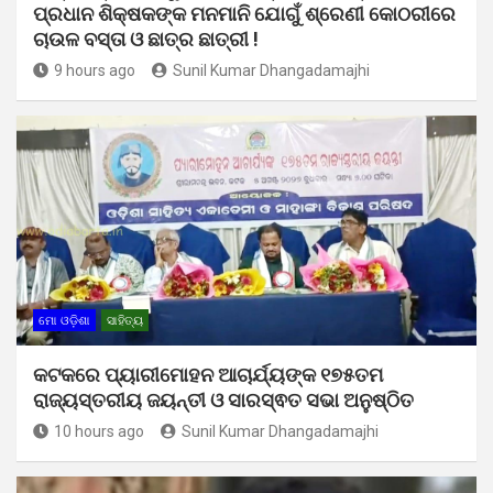
ପ୍ରଧାନ ଶିକ୍ଷକଙ୍କ ମନମାନି ଯୋଗୁଁ ଶ୍ରେଣୀ କୋଠରୀରେ
ଚାଉଳ ବସ୍ତା ଓ ଛାତ୍ର ଛାତ୍ରୀ !
9 hours ago
Sunil Kumar Dhangadamajhi
ମୋ ଓଡ଼ିଶା
ସାହିତ୍ୟ
କଟକରେ ପ୍ୟାରୀମୋହନ ଆଚାର୍ଯ୍ୟଙ୍କ ୧୭୫ତମ
ରାଜ୍ୟସ୍ତରୀୟ ଜୟନ୍ତୀ ଓ ସାରସ୍ଵତ ସଭା ଅନୁଷ୍ଠିତ
10 hours ago
Sunil Kumar Dhangadamajhi