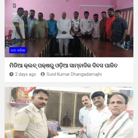
ମୋ ଓଡ଼ିଶା
ମିଡିଆ କ୍ଲବ୍ ପକ୍ଷରୁ ଓଡ଼ିଆ ସାମ୍ବାଦିକ ଦିବସ ପାଳିତ
2 days ago
Sunil Kumar Dhangadamajhi