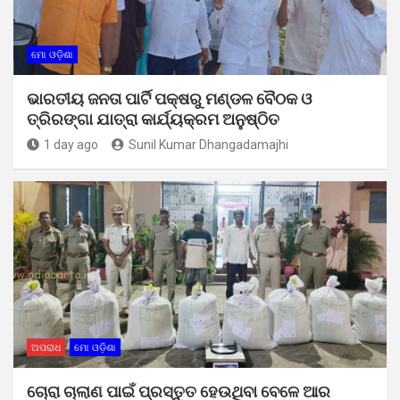
ମୋ ଓଡ଼ିଶା
ଭାରତୀୟ ଜନତା ପାର୍ଟି ପକ୍ଷରୁ ମଣ୍ଡଳ ବୈଠକ ଓ
ତ୍ରିରଙ୍ଗା ଯାତ୍ରା କାର୍ଯ୍ୟକ୍ରମ ଅନୁଷ୍ଠିତ
1 day ago
Sunil Kumar Dhangadamajhi
ଅପରାଧ
ମୋ ଓଡ଼ିଶା
ଚୋରା ଚାଲାଣ ପାଇଁ ପ୍ରସ୍ତୁତ ହେଉଥିବା ବେଳେ ଆର