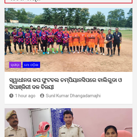
କ୍ରୀଡ଼ା
ମୋ ଓଡ଼ିଶା
ସ୍ୱାଧୀନତା କପ ଫୁଟବଲ ଚମ୍ପିୟାନସିପରେ ବାଲିଗୁଡା ଓ
ସିପାଞ୍ଜିରୀ ଦଳ ବିଜୟୀ
1 hour ago
Sunil Kumar Dhangadamajhi