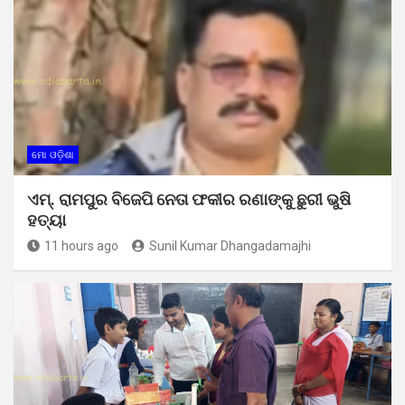
ମୋ ଓଡ଼ିଶା
ଏମ୍. ରାମପୁର ବିଜେପି ନେତା ଫକୀର ରଣାଙ୍କୁ ଛୁରୀ ଭୁଷି
ହତ୍ୟା
11 hours ago
Sunil Kumar Dhangadamajhi