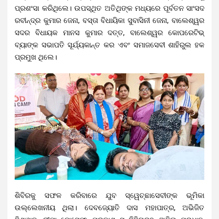
ପ୍ରଶଂସା କରିଥିଲେ। ଉପସ୍ଥିତ ଅତିଥିଙ୍କ ମଧ୍ୟରେ ପୂର୍ବତନ ସାଂସଦ
ରବୀନ୍ଦ୍ର କୁମାର ଜେନା, ବସ୍ତା ବିଧାୟିକା ସୁବାସିନୀ ଜେନା, ବାଲେଶ୍ୱର
ସଦର ବିଧାୟକ ମାନସ କୁମାର ଦତ୍ତ, ବାଲେଶ୍ୱର କୋପରେଟିଭ୍
ବ୍ୟାଙ୍କ ସଭାପତି ସୂର୍ଯ୍ୟକାନ୍ତ କର ଏବଂ ସମାଜସେବୀ ଶାହିରୁଲ ହକ
ପ୍ରମୁଖ ଥିଲେ।
ଶିବିରକୁ ସଫଳ କରିବାରେ ଯୁବ ସ୍ୱେଚ୍ଛାସେବୀଙ୍କ ଭୂମିକା
ଉଲ୍ଲେଖନୀୟ ଥିଲା। ଦେବଜ୍ୟୋତି ଦାସ ମହାପାତ୍ର, ଅଭିଜିତ