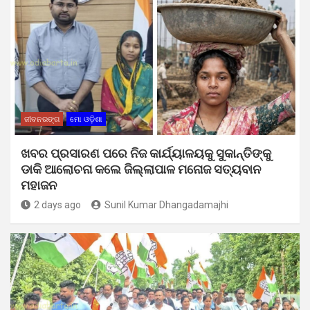
ଜୀବନରଙ୍ଗ
ମୋ ଓଡ଼ିଶା
ଖବର ପ୍ରସାରଣ ପରେ ନିଜ କାର୍ଯ୍ୟାଳୟକୁ ସୁକାନ୍ତିଙ୍କୁ
ଡାକି ଆଲୋଚନା କଲେ ଜିଲ୍ଲାପାଳ ମନୋଜ ସତ୍ୟବାନ
ମହାଜନ
2 days ago
Sunil Kumar Dhangadamajhi