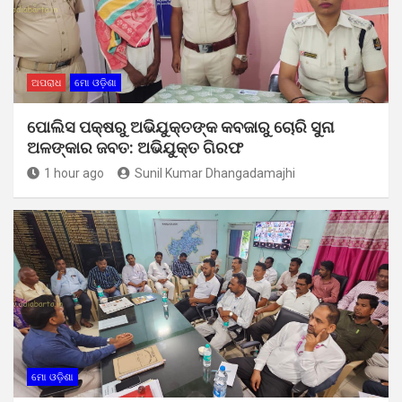
ଅପରାଧ
ମୋ ଓଡ଼ିଶା
ପୋଲିସ ପକ୍ଷରୁ ଅଭିଯୁକ୍ତଙ୍କ କବଜାରୁ ଚୋରି ସୁନା
ଅଳଙ୍କାର ଜବତ: ଅଭିଯୁକ୍ତ ଗିରଫ
1 hour ago
Sunil Kumar Dhangadamajhi
ମୋ ଓଡ଼ିଶା