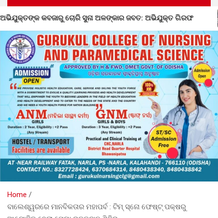
କାର ଜବତ: ଅଭିଯୁକ୍ତ ଗିରଫ
ନର୍ଲାରେ ୮୦ତମ ସ୍ୱାଧିନତା ଦିବସ 
Home
ବାଲେଶ୍ୱରରେ ମାନବିକତାର ମହାପର୍ବ : ଟିମ୍ ସ୍ନୋ ଫେଷ୍ଟ୍ ପକ୍ଷରୁ