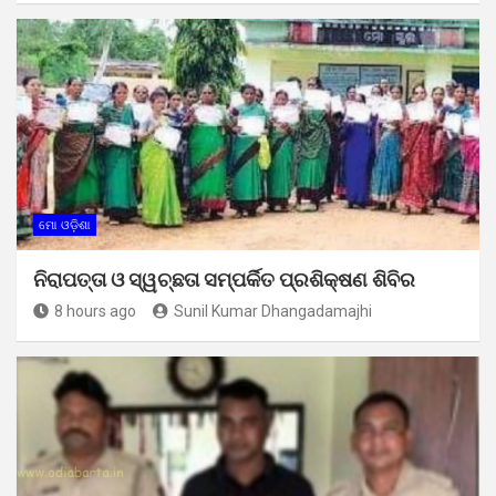
ମୋ ଓଡ଼ିଶା
ନିରାପତ୍ତା ଓ ସ୍ୱଚ୍ଛତା ସମ୍ପର୍କିତ ପ୍ରଶିକ୍ଷଣ ଶିବିର
8 hours ago
Sunil Kumar Dhangadamajhi