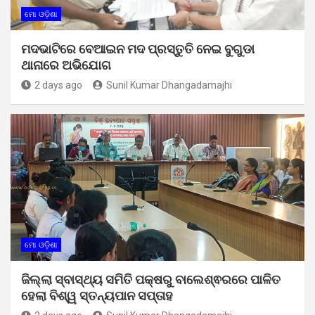
ମୋ ଓଡ଼ିଶା
ମଦଭାଟିରେ ବେଆଇନ ମଦ ପ୍ରସ୍ତୁତି ନେଇ ବୁଗୁଡା
ଥାନାରେ ଅଭିଯୋଗ
2 days ago
Sunil Kumar Dhangadamajhi
ମୋ ଓଡ଼ିଶା
ଜିଲ୍ଲା ସ୍ବାସ୍ଥ୍ୟ ସମିତି ପକ୍ଷରୁ ବାଲେଶ୍ଵରରେ ପାଳିତ
ହେଲା ବିଶ୍ୱ ସ୍ତନ୍ୟପାନ ସପ୍ତାହ