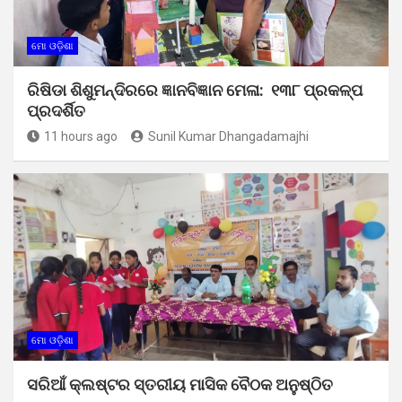
ମୋ ଓଡ଼ିଶା
ରିଷିଡା ଶିଶୁମନ୍ଦିରରେ ଜ୍ଞାନବିଜ୍ଞାନ ମେଳା: ୧୩୮ ପ୍ରକଳ୍ପ
ପ୍ରଦର୍ଶିତ
11 hours ago
Sunil Kumar Dhangadamajhi
ମୋ ଓଡ଼ିଶା
ସରିଆଁ କ୍ଲଷ୍ଟର ସ୍ତରୀୟ ମାସିକ ବୈଠକ ଅନୁଷ୍ଠିତ