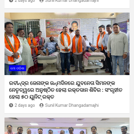
2 days ago
Sunil Kumar Dhangadamajhi
ମୋ ଓଡ଼ିଶା
ରବୀନ୍ଦ୍ର ଜେନାଙ୍କ ଜନ୍ମଦିନରେ ଯୁବନେତା ସିମନଙ୍କ
ନେତୃତ୍ୱରେ ଅନୁଷ୍ଠିତ ହେଲା ରକ୍ତଦାନ ଶିବିର : ସଂଗୃହୀତ
ହେଲା ୫୦ ୟୁନିଟ୍ ରକ୍ତ
2 days ago
Sunil Kumar Dhangadamajhi