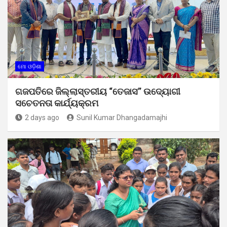
ମୋ ଓଡ଼ିଶା
ଗଜପତିରେ ଜିଲ୍ଲାସ୍ତରୀୟ “ତେଜାସ” ଉଦ୍ୟୋଗୀ
ସଚେତନତା କାର୍ଯ୍ୟକ୍ରମ
2 days ago
Sunil Kumar Dhangadamajhi