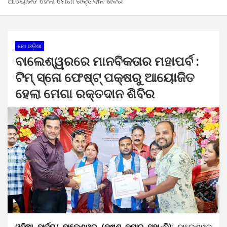
ଆୟୋଜିତ ହେଲା ମେଗା ରକ୍ତଦାନ ଶିବିର
ମୋ ଓଡ଼ିଶା
ବାଲେଶ୍ୱରରେ ମାନବିକତାର ମହାପର୍ବ :
ଟିମ୍ ସ୍ନୋ ଫେଷ୍ଟ୍ ପକ୍ଷରୁ ଆୟୋଜିତ
ହେଲା ମେଗା ରକ୍ତଦାନ ଶିବିର
ଓଡ଼ିଆ ବାର୍ତ୍ତା/ ବାଲେଶ୍ୱର (କୃଷ୍ଣ କୁମାର ମହାନ୍ତି):
ବାଲେଶ୍ୱର