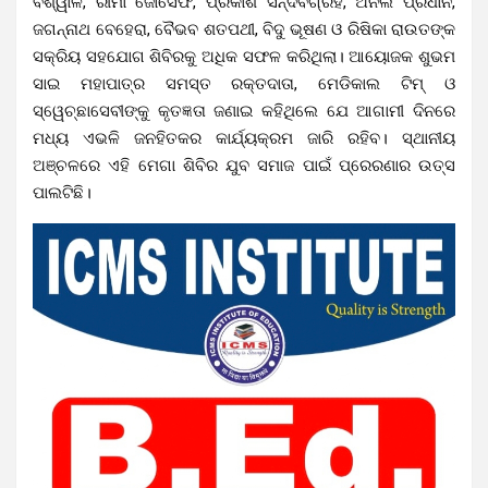
ବିଶ୍ୱାଳ, ରୀମା ଜୋସେଫ, ପ୍ରକାଶ ସନ୍ଦିବିଗ୍ରହ, ଅନିଲ ପ୍ରଧାନ,
ଜଗନ୍ନାଥ ବେହେରା, ବୈଭବ ଶତପଥୀ, ବିଦୁ ଭୂଷଣ ଓ ରିଷିକା ରାଉତଙ୍କ
ସକ୍ରିୟ ସହଯୋଗ ଶିବିରକୁ ଅଧିକ ସଫଳ କରିଥିଲା। ଆୟୋଜକ ଶୁଭମ
ସାଇ ମହାପାତ୍ର ସମସ୍ତ ରକ୍ତଦାତା, ମେଡିକାଲ ଟିମ୍ ଓ
ସ୍ୱେଚ୍ଛାସେବୀଙ୍କୁ କୃତଜ୍ଞତା ଜଣାଇ କହିଥିଲେ ଯେ ଆଗାମୀ ଦିନରେ
ମଧ୍ୟ ଏଭଳି ଜନହିତକର କାର୍ଯ୍ୟକ୍ରମ ଜାରି ରହିବ। ସ୍ଥାନୀୟ
ଅଞ୍ଚଳରେ ଏହି ମେଗା ଶିବିର ଯୁବ ସମାଜ ପାଇଁ ପ୍ରେରଣାର ଉତ୍ସ
ପାଲଟିଛି।