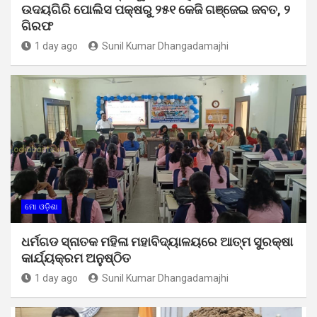
ଉଦୟଗିରି ପୋଲିସ ପକ୍ଷରୁ ୨୫୧ କେଜି ଗଞ୍ଜେଇ ଜବତ, ୨
ଗିରଫ
1 day ago
Sunil Kumar Dhangadamajhi
ମୋ ଓଡ଼ିଶା
ଧର୍ମଗଡ ସ୍ନାତକ ମହିଳା ମହାବିଦ୍ୟାଳୟରେ ଆତ୍ମ ସୁରକ୍ଷା
କାର୍ଯ୍ୟକ୍ରମ ଅନୁଷ୍ଠିତ
1 day ago
Sunil Kumar Dhangadamajhi