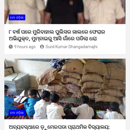
ମୋ ଓଡ଼ିଶା
୮ ବର୍ଷ ପରେ ମୁରିବାହାଲ ପୁଲିସର ଜାଲରେ ଫେରାର
ଅଭିଯୁକ୍ତ, ମୁମ୍ବାଇରୁ ଆସି ଗାଁରେ ପଡିଲା ଧରା
9 hours ago
Sunil Kumar Dhangadamajhi
ମୋ ଓଡ଼ିଶା
ଅବ୍ୟବସ୍ଥାରେ ଡ଼ୁମେରପଡା ପ୍ରାଥମିକ ବିଦ୍ୟାଳୟ: