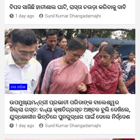
ବିପଦ ସାଜିଛି ହାତୀଶାଲ ଘାଟି, ରାସ୍ତା ଚଉଡ଼ା କରିବାକୁ ଦାବି
1 day ago
Sunil Kumar Dhangadamajhi
ମୋ ଓଡ଼ିଶା
ଉପମୁଖ୍ୟମନ୍ତ୍ରୀ ପ୍ରଭାତୀ ପରିଡାଙ୍କ ବାଲେଶ୍ୱର
ଜିଲ୍ଲା ଗସ୍ତ: ବନ୍ୟା କ୍ଷତିଗ୍ରସ୍ତ ଅଞ୍ଚଳ ବୁଲି ଦେଖିଲେ,
ଯୁଦ୍ଧକାଳୀନ ଭିତ୍ତିରେ ପୁନରୁଦ୍ଧାର ପାଇଁ ଦେଲେ ନିର୍ଦ୍ଦେଶ
1 day ago
Sunil Kumar Dhangadamajhi