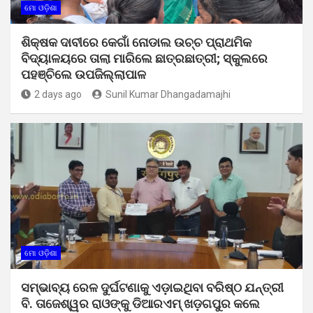
ମୋ ଓଡ଼ିଶା
ଶିକ୍ଷକ ଦାବୀରେ କେଗାଁ ନୋଡାଲ ଉଚ୍ଚ ପ୍ରାଥମିକ
ବିଦ୍ୟାଳୟରେ ତାଲା ମାରିଲେ ଛାତ୍ରଛାତ୍ରୀ; ସ୍କୁଲରେ
ପହଞ୍ଚିଲେ ଉପଜିଲ୍ଲାପାଳ
2 days ago
Sunil Kumar Dhangadamajhi
ମୋ ଓଡ଼ିଶା
ସମ୍ଭାବ୍ୟ ରେଳ ଦୁର୍ଘଟଣାକୁ ଏଡ଼ାଇଥିବା ବରିଷ୍ଠ ଯନ୍ତ୍ରୀ
ବି. ତାଜେଶ୍ୱର ରାଓଙ୍କୁ ଡିଆରଏମ୍ ଖଡ଼ଗପୁର କଲେ