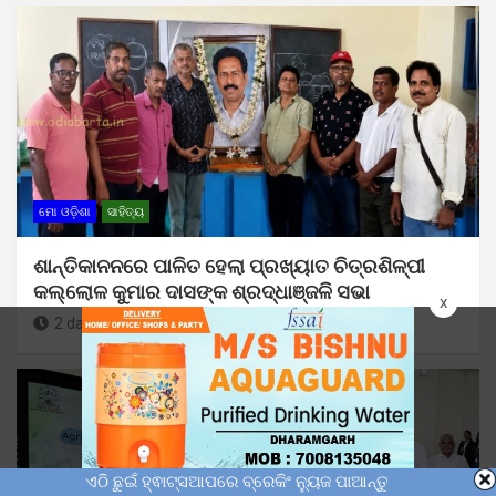
ମୋ ଓଡ଼ିଶା
ସାହିତ୍ୟ
ଶାନ୍ତିକାନନରେ ପାଳିତ ହେଲା ପ୍ରଖ୍ୟାତ ଚିତ୍ରଶିଳ୍ପୀ
କଲ୍ଲୋଳ କୁମାର ଦାସଙ୍କ ଶ୍ରଦ୍ଧାଞ୍ଜଳି ସଭା
x
2 days ago
Sunil Kumar Dhangadamajhi
ଏଠି ଛୁଇଁ ହ୍ଵାଟ୍ସଆପରେ ବ୍ରେକିଂ ନ୍ୟୁଜ ପାଆନ୍ତୁ