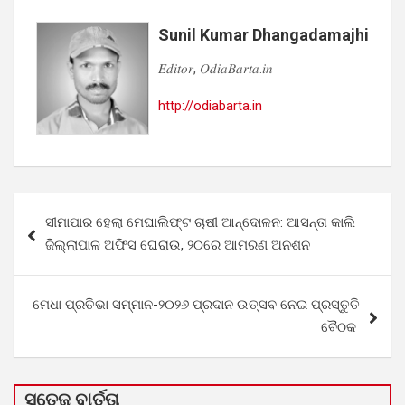
Sunil Kumar Dhangadamajhi
𝐸𝑑𝑖𝑡𝑜𝑟, 𝑂𝑑𝑖𝑎𝐵𝑎𝑟𝑡𝑎.𝑖𝑛
http://odiabarta.in
Post
ସୀମାପାର ହେଲା ମେଘାଲିଫ୍ଟ ଚାଷୀ ଆନ୍ଦୋଳନ: ଆସନ୍ତା କାଲି
navigation
ଜିଲ୍ଲାପାଳ ଅଫିସ ଘେରାଉ, ୨୦ରେ ଆମରଣ ଅନଶନ
ମେଧା ପ୍ରତିଭା ସମ୍ମାନ-୨୦୨୬ ପ୍ରଦାନ ଉତ୍ସବ ନେଇ ପ୍ରସ୍ତୁତି
ବୈଠକ
ସତେଜ ବାର୍ତ୍ତା