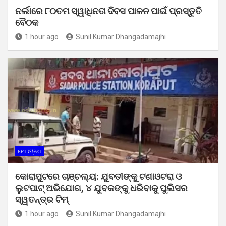
ନର୍ଲାରେ ୮୦ତମ ସ୍ୱାଧିନତା ଦିବସ ପାଳନ ପାଇଁ ପ୍ରସ୍ତୁତି
ବୈଠକ
1 hour ago
Sunil Kumar Dhangadamajhi
ମୋ ଓଡ଼ିଶା
କୋରାପୁଟରେ ଚାଞ୍ଚଲ୍ୟ: ଯୁବତୀଙ୍କୁ ଟଣାଓଟରା ଓ
ଲୁଟପାଟ୍ ଅଭିଯୋଗ, ୪ ଯୁବକଙ୍କୁ ଧରିବାକୁ ପୁଲିସର
ସ୍ୱତନ୍ତ୍ର ଟିମ୍
1 hour ago
Sunil Kumar Dhangadamajhi