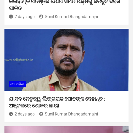
କଳାହାଣ୍ଡି ପତଞ୍ଜଳି ଯୋଗ ସମିତି ପକ୍ଷରୁ ଜଡିବୁଟି ଦିବସ
ପାଳିତ
2 days ago
Sunil Kumar Dhangadamajhi
ମୋ ଓଡ଼ିଶା
ଯାଦବ ନେତୃତ୍ୱ ଲିଙ୍ଗରାଜ ପୋଢଙ୍କ ଦେହାନ୍ତ :
ଅଞ୍ଚଳରେ ଶୋକର ଛାୟା
2 days ago
Sunil Kumar Dhangadamajhi