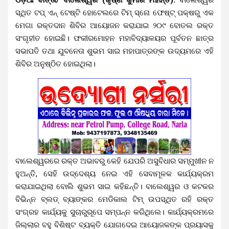
ସ୍ଥିତ ଟପ୍ ଏନ୍ ଟେଷ୍ଟି ହୋଟେଲରେ ଟିମ୍ ସ୍ନୋ ଫେଷ୍ଟ୍ ପକ୍ଷରୁ ଏକ
ମେଗା ରକ୍ତଦାନ ଶିବିର ଆୟୋଜନ କରାଯାଇ ୨୦୯ ବୋତଲ ରକ୍ତ
ସଂଗୃହୀତ ହୋଇଛି। ଫକୀରମୋହନ ମହାବିଦ୍ୟାଳୟର ପୂର୍ବତନ ଛାତ୍ର
ସଭାପତି ତଥା ଯୁବନେତା ଶୁଭମ ସାଇ ମହାପାତ୍ରଙ୍କ ଉଦ୍ୟମରେ ଏହି
ଶିବିର ଅନୁଷ୍ଠିତ ହୋଇଥିଲା।
ବାଲେଶ୍ୱରରେ ରକ୍ତ ଅଭାବରୁ କେହି ଯେପରି ଅସୁବିଧାର ସମ୍ମୁଖୀନ ନ
ହୁଅନ୍ତି, ସେହି ଉଦ୍ଦେଶ୍ୟ ନେଇ ଏହି ସେବାମୂଳକ କାର୍ଯ୍ୟକ୍ରମ
କରାଯାଇଥିଲା ବୋଲି ଶୁଭମ ସାଇ କହିଛନ୍ତି। ବାଲେଶ୍ୱର ଓ କଟକର
ବିଭିନ୍ନ ବ୍ଲଡ୍ ବ୍ୟାଙ୍କର ମେଡିକାଲ ଟିମ୍ ଉପସ୍ଥିତ ରହି ରକ୍ତ
ସଂଗ୍ରହ କାର୍ଯ୍ୟକୁ ସୁଚାରୁରୂପେ ସମ୍ପନ୍ନ କରିଥିଲେ। କାର୍ଯ୍ୟକ୍ରମରେ
ଜିଲ୍ଲାର ବହୁ ବିଶିଷ୍ଟ ବ୍ୟକ୍ତି ଯୋଗଦେଇ ଆୟୋଜକଙ୍କ ପ୍ରୟାସକୁ