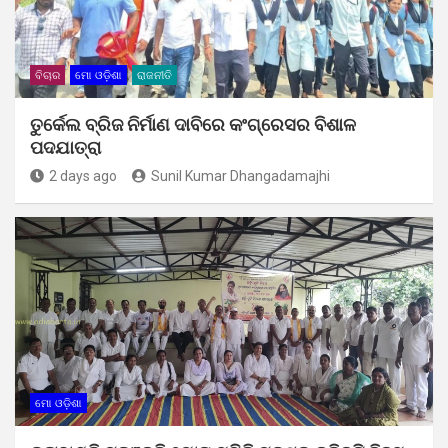
ବିଚାର
ମୋ ଓଡ଼ିଶା
ରାଜନୀତି
ତୁର୍କେଲ ବ୍ରିଜ ନିର୍ମାଣ ଦାବିରେ କଂଗ୍ରେସର ବିଶାଳ
ପଦଯାତ୍ରା
2 days ago
Sunil Kumar Dhangadamajhi
ମୋ ଓଡ଼ିଶା