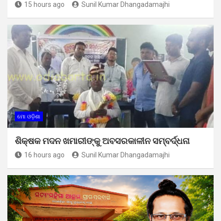
15 hours ago
Sunil Kumar Dhangadamajhi
ମୋ ଓଡ଼ିଶା
ଶିକ୍ଷକ ମଦନ ଖମାରୀଙ୍କୁ ଅବସରକାଳୀନ ସମ୍ବର୍ଦ୍ଧନା
16 hours ago
Sunil Kumar Dhangadamajhi