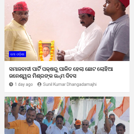
ମୋ ଓଡ଼ିଶା
ସମାଜବାଦୀ ପାର୍ଟି ପକ୍ଷରୁ ପାଳିତ ହେଲା ଛୋଟ ଲୋହିଆ
ଜନେଶ୍ୱର ମିଶ୍ରଙ୍କ ଜନ୍ମ ଦିବସ
1 day ago
Sunil Kumar Dhangadamajhi