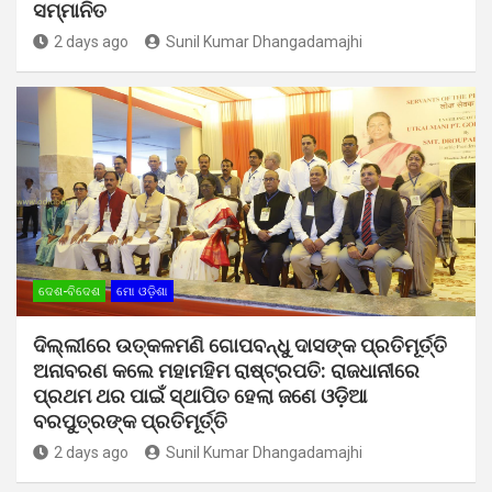
ସମ୍ମାନିତ
2 days ago
Sunil Kumar Dhangadamajhi
ଦେଶ-ବିଦେଶ
ମୋ ଓଡ଼ିଶା
ଦିଲ୍ଲୀରେ ଉତ୍କଳମଣି ଗୋପବନ୍ଧୁ ଦାସଙ୍କ ପ୍ରତିମୂର୍ତ୍ତି
ଅନାବରଣ କଲେ ମହାମହିମ ରାଷ୍ଟ୍ରପତି: ରାଜଧାନୀରେ
ପ୍ରଥମ ଥର ପାଇଁ ସ୍ଥାପିତ ହେଲା ଜଣେ ଓଡ଼ିଆ
ବରପୁତ୍ରଙ୍କ ପ୍ରତିମୂର୍ତ୍ତି
2 days ago
Sunil Kumar Dhangadamajhi