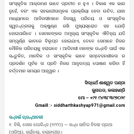
ସାଂସ୍କୃତିକ ଆକ୍ରମଣ ଭାବେ ପ୍ରତୀତ ନ ହୁଏ । ବିକାଶ ଏକ ଭାର
ନୁହେଁ, ବରଂ ଏକ ସହଭାଗୀତାମୂଳକ ପ୍ରକ୍ରିୟା ହେବା ଉଚିତ, ଯାହା
ମାଧ୍ୟମରେ ଆଦିବାସୀମାନେ ନିଜସ୍ୱ ପରିଚୟ ଓ ସାଂସ୍କୃତିକ
ସ୍ୱତନ୍ତ୍ରତାକୁ ଅକ୍ଷୁଣ୍ଣ ରଖି ମୁଖ୍ୟସ୍ରୋତ ସହ ଯୋଡ଼ି
ହୋଇପାରିବେ । ସେମାନଙ୍କର ଅମୂଲ୍ୟ ସାଂସ୍କୃତିକ ଐତିହ୍ୟ ଯଦି
ସମ୍ପୂର୍ଣ୍ଣ ଭାବରେ ବିଲୁପ୍ତ ହୋଇଯାଏ, ତେବେ ସେମାନେ ନିଜର
ମୌଳିକ ପରିଚୟକୁ ହରାଇବେ । ଆଦିବାସୀ ମାନଙ୍କ ଉନ୍ନତି ପାଇଁ ଏକ
ସନ୍ତୁଳିତ, ମାନବିକ ଓ ସାଂସ୍କୃତିକ ଭାବେ ସମ୍ବେଦନଶୀଳତା ର
ପ୍ରଦର୍ଶନ ପୂର୍ବକ ତା ପ୍ରତି ନିଜର ଆନୁଗତ୍ୟ ପୋଷଣ କରିବା ହିଁ
ବର୍ତ୍ତମାନ ସମୟର ଆହ୍ୱାନ ।
ସିଦ୍ଧାର୍ଥ ଶାଶ୍ୱତ ପଣ୍ଡା
ଜୁନାଗଡ, କଳାହାଣ୍ଡି
ମୋ – +୯୧ ୯୪୩୮୩୯୭୦୨୯
Gmaill :- siddharthkashyap971@gmail.com
ସନ୍ଦର୍ଭ ଗ୍ରନ୍ଥାବଳୀ
୧. ବିଶି, ଦୋଳ ଗୋବିନ୍ଦ (୧୯୯୦) — କନ୍ଧ ଜାତିର ବିବାହ ପ୍ରଥା
(ଓଡ଼ିଆ), ସଇଁତଳା, ବଲାଙ୍ଗୀର।