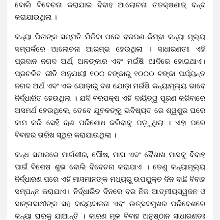
ବୋଲି ବିବେଚନା କରାଯାଇ ବିବାହ ଆଲୋଚନା ତତକ୍ଷଣାତ୍ ବନ୍ଦ
କରାଯାଉଥିଲା ।
କନ୍ୟା ପିତାଙ୍କ ସମ୍ମତି ମିଳିବା ପରେ ବରପଣ କିମ୍ବା କନ୍ୟା ମୂଲ୍ୟ
ସମ୍ପର୍କରେ ଆଲୋଚନା ଆରମ୍ଭ ହେଉଥିଲା । ସାଧାରଣତଃ ଏହି
ପ୍ରଦାନ ନଗଦ ଅର୍ଥ, ଅଳଙ୍କାର ଏବଂ ମଇଁଷି ଆଦିରେ ହୋଇଥାଏ।
ପ୍ରଚଳିତ ରୀତି ଅନୁଯାୟୀ ୧୦୦ ଟଙ୍କାରୁ ୧୦୦୦ ଟଙ୍କା ପର୍ଯ୍ୟନ୍ତ
ନଗଦ ଅର୍ଥ ଏବଂ ଏକ ଯୋଡ଼ାରୁ ଦଶ ଯୋଡ଼ା ମଇଁଷି କନ୍ୟାମୂଲ୍ୟ ଭାବେ
ନିର୍ଦ୍ଧାରିତ ହେଉଥିଲା । ଯଦି ବରପକ୍ଷ ଏହି ଦାୟିତ୍ୱ ପୂରଣ କରିବାରେ
ଅସମର୍ଥ ହେଉଥିଲେ, ତେବେ ଯୁବକଙ୍କୁ ଭବିଷ୍ୟତ ରେ ଶ୍ୱଶୁର ଘରେ
କାମ କରି ସେହି ଋଣ ପରିଶୋଧ କରିବାକୁ ପଡ଼ୁଥିଲା । ଏହା ପରେ
ବିବାହର ତାରିଖ ସ୍ଥିର କରାଯାଉଥିଲା ।
କନ୍ଧ ସମାଜରେ ମାର୍ଗଶୀର, ପୌଷ, ମାଘ ଏବଂ ବୈଶାଖ ମାସକୁ ବିବାହ
ପାଇଁ ବିଶେଷ ଶୁଭ ବୋଲି ବିବେଚନା କରାଯାଏ । ତେଣୁ କନ୍ୟାମୂଲ୍ୟ
ନିର୍ଦ୍ଧାରଣ ପରେ ଏହି ମାସମାନଙ୍କ ମଧ୍ୟରୁ ଉପଯୁକ୍ତ ଦିନ ବାଛି ବିବାହ
ସମ୍ପନ୍ନ କରାଯାଏ। ନିର୍ଦ୍ଧାରିତ ଦିନରେ ବର ନିଜ ଆତ୍ମୀୟସ୍ୱଜନ ଓ
ସାଙ୍ଗସାଥୀଙ୍କ ସହ ବାଦ୍ୟବାଜନା ଏବଂ ଉତ୍ସବମୁଖର ପରିବେଶରେ
କନ୍ୟା ଘରକୁ ଯାଆନ୍ତି । କାରଣ ମୂଳ ବିବାହ ଅନୁଷ୍ଠାନ ସାଧାରଣତଃ