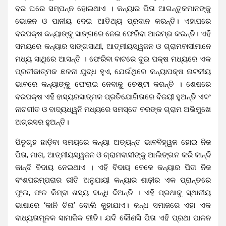
ବର ଘରେ ସମ୍ପନ୍ନ ହୋଇଥାଏ । କନ୍ୟାର ପିତା ଆଗନ୍ତୁକମାନଙ୍କୁ
ଭୋଜନ ଓ ପାନୀୟ ଦେଇ ଆତିଥ୍ୟ ପ୍ରଦାନ କରନ୍ତି। ଏହାପରେ
ବରପକ୍ଷ କନ୍ୟାଙ୍କୁ ସାଙ୍ଗରେ ନେଇ ଫେରିବା ଆରମ୍ଭ କରନ୍ତି। ଏହି
ସମୟରେ କନ୍ୟାର ସାଙ୍ଗସାଥୀ, ଆତ୍ମୀୟସ୍ୱଜନ ଓ ଗ୍ରାମବାସୀମାନେ
ମଧ୍ୟ ସାଥିରେ ଆସନ୍ତି । ଫେରିବା ବାଟରେ ଦୁଇ ପକ୍ଷ ମଧ୍ୟରେ ଏକ
ପ୍ରତୀକାତ୍ମକ ଛଳନା ଯୁଦ୍ଧ ହୁଏ, ଯେଉଁଥିରେ କନ୍ୟାପକ୍ଷ ନାଟକୀୟ
ଭାବରେ କନ୍ୟାଙ୍କୁ ଫେରାଇ ନେବାକୁ ଚେଷ୍ଟା କରନ୍ତି । ଶେଷରେ
ବରପକ୍ଷ ଏହି ହାସ୍ୟରସାତ୍ମକ ପ୍ରତିଯୋଗିତାରେ ବିଜୟୀ ହୁଅନ୍ତି ଏବଂ
ନାଚଗୀତ ଓ ବାଦ୍ୟଧ୍ୱନି ମଧ୍ୟରେ ସମସ୍ତେ ବରଙ୍କ ଗ୍ରାମ ଅଭିମୁଖେ
ଅଗ୍ରସର ହୁଅନ୍ତି।
ପିତୃଗୃହ ଛାଡ଼ିବା ସମୟରେ କନ୍ୟା ଅତ୍ୟନ୍ତ ଭାବବିହ୍ୱଳ ହୋଇ ନିଜ
ପିତା, ମାତା, ଆତ୍ମୀୟସ୍ୱଜନ ଓ ଗ୍ରାମବାସୀଙ୍କୁ ଆଲିଙ୍ଗନ କରି କାନ୍ଦି
କାନ୍ଦି ବିଦାୟ ନେଇଥାଏ । ଏହି ବିଦାୟ ବେଳେ କନ୍ୟାର ପିତା ନିଜ
ବଂଶପରମ୍ପରାର ରୀତି ଅନୁଯାୟୀ କନ୍ୟାର ଶାଢ଼ୀର ଏକ ପ୍ରାନ୍ତରେ
ଫୁଲ, ଫଳ କିମ୍ବା ଶସ୍ୟ ବାନ୍ଧି ଦିଅନ୍ତି । ଏହି ପ୍ରଥାକୁ ସ୍ଥାନୀୟ
ଭାଷାରେ ‘କାନି ଚିନା’ ବୋଲି କୁହାଯାଏ। କନ୍ଧ ସମାଜରେ ଏହା ଏକ
ବାଧ୍ୟତାମୂଳକ ସାମାଜିକ ରୀତି। ଯଦି କୌଣସି ପିତା ଏହି ପ୍ରଥା ପାଳନ