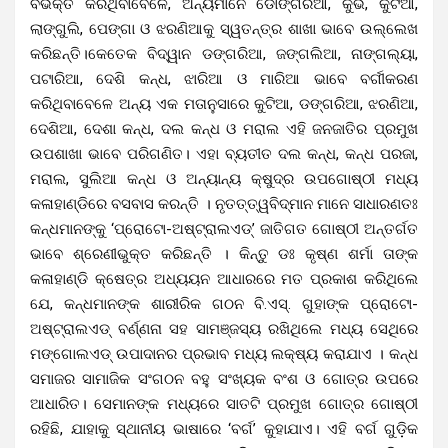
ବିଭକ୍ତ କରିଥିବାବେଳେ, ଅନ୍ୟମାନେ ଡୋଙ୍ଗରିଆ, କୁଭି, କୁଟିଆ,
ଲାଙ୍ଗୁଲି, ପେଙ୍ଗା ଓ ଝରଣିଆକୁ ସ୍ୱତନ୍ତ୍ର ଶାଖା ଭାବେ ଉଲ୍ଲେଖ
କରିଛନ୍ତି।‌କେତେକ ବିଦ୍ୱାନ ଡଙ୍ଗରିଆ, ଜଙ୍ଗଲିଆ, ନାଙ୍ଗଲ୍ୟା,
ପଟାରିଆ, ଦେଶି କନ୍ଧ, ଝାରିଆ ଓ ମାରିଆ ଭାବେ ବର୍ଗୀକରଣ
କରିଥିବାବେଳେ ଅନ୍ୟ ଏକ ମତାନୁସାରେ କୁଟିଆ, ଡଙ୍ଗରିଆ, ଝରଣିଆ,
ଦେଶିଆ, ଦେଶା କନ୍ଧ, ଦଲ କନ୍ଧ ଓ ମରାଲ ଏହି ଜନଜାତିର ପ୍ରମୁଖ
ଉପଶାଖା ଭାବେ ପରିଗଣିତ। ଏହା ବ୍ୟତୀତ ଦଲ କନ୍ଧ, କନ୍ଧ ପରଜା,
ମରାଲ, ସୁଲିଆ କନ୍ଧ ଓ ଅନ୍ୟାନ୍ୟ କ୍ଷୁଦ୍ର ଉପଗୋଷ୍ଠୀ ମଧ୍ୟ
କଳାହାଣ୍ଡିରେ ବସବାସ କରନ୍ତି । ନୃତତ୍ତ୍ୱବିଦ୍ମାନ ମାନେ ସାଧାରଣତଃ
କନ୍ଧମାନଙ୍କୁ ‘ପ୍ରୋଟୋ-ଅଷ୍ଟ୍ରାଲଏଡ୍’ ଜାତିଗତ ଗୋଷ୍ଠୀ ଅନ୍ତର୍ଗତ
ଭାବେ ଶ୍ରେଣୀଭୁକ୍ତ କରିଛନ୍ତି । କିନ୍ତୁ ଡଃ କୃଷ୍ଣ ଶର୍ମା ତାଙ୍କ
କଳାହାଣ୍ଡି କ୍ଷେତ୍ର ଅଧ୍ୟୟନ ଆଧାରରେ ମତ ପ୍ରକାଶ କରିଥିଲେ
ଯେ, କନ୍ଧମାନଙ୍କ ଶାରୀରିକ ଗଠନ ବି.ଏସ୍. ଗୁହାଙ୍କ ପ୍ରୋଟୋ-
ଅଷ୍ଟ୍ରାଲଏଡ୍ ବର୍ଣ୍ଣନା ସହ ସାମଞ୍ଜସ୍ୟ ରଖିଥିଲେ ମଧ୍ୟ ସେଥିରେ
ମଙ୍ଗୋଲଏଡ୍ ଉପାଦାନର ପ୍ରଭାବ ମଧ୍ୟ ଲକ୍ଷ୍ୟ କରାଯାଏ । କନ୍ଧ
ସମାଜର ସାମାଜିକ ସଂଗଠନ ବହୁ ସଂଖ୍ୟକ ବଂଶ ଓ ଗୋତ୍ର ଉପରେ
ଆଧାରିତ। ସେମାନଙ୍କ ମଧ୍ୟରେ ସାତଟି ପ୍ରମୁଖ ଗୋତ୍ର ଗୋଷ୍ଠୀ
ରହିଛି, ଯାହାକୁ ସ୍ଥାନୀୟ ଭାଷାରେ ‘ବର୍ଗ’ କୁହାଯାଏ। ଏହି ବର୍ଗ ଗୁଡ଼ିକ