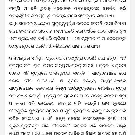
ପବିତ୍ର ଜଳ ଆଣି ପ୍ରତ୍ୟେକ ଘର ଉପରେ ଛିଞ୍ଚନ୍ତି । ପରେ ପବିତ୍ର
ଟାଙ୍ଗି ଓ ବଳି ଛୁରୀକୁ ଦେବୀଙ୍କ ଉଦ୍ଦେଶ୍ୟରେ ସମର୍ପଣ କରି
ପରବର୍ତ୍ତୀ ପର୍ବ ପର୍ଯ୍ୟନ୍ତ ଜାନିଙ୍କ ଘରେ ସଂରକ୍ଷିତ ରଖାଯାଏ।
କନ୍ଧ ସମାଜର ଅନ୍ୟତମ ଗୁରୁତ୍ୱପୂର୍ଣ୍ଣ ଉତ୍ସବ ହେଉଛି ଭୀମା ବିହା ବା
ଭୀମା ଙ୍କ ବିବାହ ଉତ୍ସବ । ଏହା ପ୍ରତି ବାର ବର୍ଷରେ ଥରେ ପାଳିତ ହୁଏ
ଏବଂ ପ୍ରାୟ ଏକ ବର୍ଷ ଧରି ଚାଲିଥାଏ । ଏହା ବ୍ୟତୀତ ଭୀମା ଦେବତାଙ୍କ
ଉଦ୍ଦେଶ୍ୟରେ ପ୍ରତିବର୍ଷ ବଳିଯାତ୍ରା ପାଳନ କରାଯାଏ।
କଳାହାଣ୍ଡିର ସର୍ବାଧିକ ପ୍ରସିଦ୍ଧ ଲୋକନୃତ୍ୟ ହେଉଛି ଢାପ ନୃତ୍ୟ। ଏହି
ନୃତ୍ୟର ନାମ ‘ଢାପ’ ନାମକ ବାଦ୍ୟଯନ୍ତ୍ରରୁ ଆସିଛି । ଯୁବକ ଓ ଯୁବତୀ
ଉଭୟ ଏହି ନୃତ୍ୟରେ ଅଂଶଗ୍ରହଣ କରନ୍ତି । ଧାଙ୍ଗରାମାନେ ଢାପ
ବଜାଇ ଗୀତ ଗାଇଥାନ୍ତି ଓ ନୃତ୍ୟ କରନ୍ତି; ଅନ୍ୟପକ୍ଷରେ
ଧାଙ୍ଗିରିମାନେ ବୃତ୍ତାକାର କିମ୍ବା ଅର୍ଦ୍ଧବୃତ୍ତାକାର ଶୈଳୀରେ ନୃତ୍ୟ
ପରିବେଷଣ କରନ୍ତି । ନୃତ୍ୟ ସମୟରେ ସେମାନେ ପରସ୍ପରଙ୍କ ଅଣ୍ଟା
ଓ କାନ୍ଧ ଧରି ଲୟବଦ୍ଧ ଭାବରେ ଗତି କରନ୍ତି। ଢାପ ନୃତ୍ୟର
ଗୀତଗୁଡ଼ିକ ମୁଖ୍ୟତଃ ପ୍ରେମ ଓ ଯୁବ ହୃଦୟର ଭାବନାକୁ କେନ୍ଦ୍ର କରି
ରଚିତ ହୋଇଥାଏ । ଏହି ନୃତ୍ୟ କେବଳ ମନୋରଞ୍ଜନ ନୁହେଁ; ଏହା
ଯୁବକ-ଯୁବତୀଙ୍କ ପାଇଁ ଜୀବନସାଥୀ ଚୟନର ଏକ ସାମାଜିକ ମଞ୍ଚ
ମଧ୍ୟ ଅଟେ । ସ୍ୱାଧୀନତା ପରଠାରୁ ଆଦିବାସୀ ବିକାଶ ନାମରେ ବହୁ ଅର୍ଥ