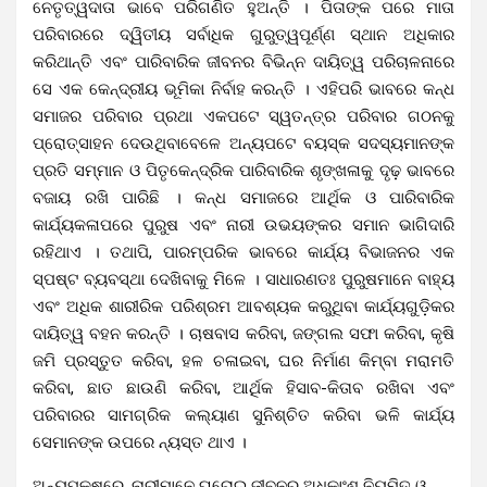
ନେତୃତ୍ୱଦାତା ଭାବେ ପରିଗଣିତ ହୁଅନ୍ତି । ପିତାଙ୍କ ପରେ ମାତା
ପରିବାରରେ ଦ୍ୱିତୀୟ ସର୍ବାଧିକ ଗୁରୁତ୍ୱପୂର୍ଣ୍ଣ ସ୍ଥାନ ଅଧିକାର
କରିଥାନ୍ତି ଏବଂ ପାରିବାରିକ ଜୀବନର ବିଭିନ୍ନ ଦାୟିତ୍ୱ ପରିଚାଳନାରେ
ସେ ଏକ କେନ୍ଦ୍ରୀୟ ଭୂମିକା ନିର୍ବାହ କରନ୍ତି । ଏହିପରି ଭାବରେ କନ୍ଧ
ସମାଜର ପରିବାର ପ୍ରଥା ଏକପଟେ ସ୍ୱତନ୍ତ୍ର ପରିବାର ଗଠନକୁ
ପ୍ରୋତ୍ସାହନ ଦେଉଥିବାବେଳେ ଅନ୍ୟପଟେ ବୟସ୍କ ସଦସ୍ୟମାନଙ୍କ
ପ୍ରତି ସମ୍ମାନ ଓ ପିତୃକେନ୍ଦ୍ରିକ ପାରିବାରିକ ଶୃଙ୍ଖଳାକୁ ଦୃଢ଼ ଭାବରେ
ବଜାୟ ରଖି ପାରିଛି । କନ୍ଧ ସମାଜରେ ଆର୍ଥିକ ଓ ପାରିବାରିକ
କାର୍ଯ୍ୟକଳାପରେ ପୁରୁଷ ଏବଂ ନାରୀ ଉଭୟଙ୍କର ସମାନ ଭାଗିଦାରି
ରହିଥାଏ । ତଥାପି, ପାରମ୍ପରିକ ଭାବରେ କାର୍ଯ୍ୟ ବିଭାଜନର ଏକ
ସ୍ପଷ୍ଟ ବ୍ୟବସ୍ଥା ଦେଖିବାକୁ ମିଳେ । ସାଧାରଣତଃ ପୁରୁଷମାନେ ବାହ୍ୟ
ଏବଂ ଅଧିକ ଶାରୀରିକ ପରିଶ୍ରମ ଆବଶ୍ୟକ କରୁଥିବା କାର୍ଯ୍ୟଗୁଡ଼ିକର
ଦାୟିତ୍ୱ ବହନ କରନ୍ତି । ଚାଷବାସ କରିବା, ଜଙ୍ଗଲ ସଫା କରିବା, କୃଷି
ଜମି ପ୍ରସ୍ତୁତ କରିବା, ହଳ ଚଳାଇବା, ଘର ନିର୍ମାଣ କିମ୍ବା ମରାମତି
କରିବା, ଛାତ ଛାଉଣି କରିବା, ଆର୍ଥିକ ହିସାବ-କିତାବ ରଖିବା ଏବଂ
ପରିବାରର ସାମଗ୍ରିକ କଲ୍ୟାଣ ସୁନିଶ୍ଚିତ କରିବା ଭଳି କାର୍ଯ୍ୟ
ସେମାନଙ୍କ ଉପରେ ନ୍ୟସ୍ତ ଥାଏ ।
ଅନ୍ୟପକ୍ଷରେ, ନାରୀମାନେ ଘରୋଇ ଜୀବନର ଅଧିକାଂଶ ନିୟମିତ ଓ