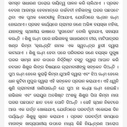
ସମସ୍ତ ସାଧାରଣ ଘରୋଇ ଦାୟିତ୍ୱ ପାଳନ କରି ଚାଲିଥାଏ । ପ୍ରସବ
ବେଦନା ଆରମ୍ଭ ହେବାମାତ୍ରେ ଗର୍ଭବତୀ ମହିଳାଙ୍କୁ ଘରର ପଛପଟେ
ଥିବା ଏକ ପୃଥକ କୋଠରୀକୁ ନିଆଯାଏ, ଯେଉଁଠାରେ ସନ୍ତାନ ଜନ୍ମ
ହୋଇଥାଏ। ପ୍ରସବ କାର୍ଯ୍ୟରେ ଗ୍ରାମର ଜଣେ ଅଭିଜ୍ଞ ବୟସ୍କା ମହିଳା,
ଯାହାଙ୍କୁ ସ୍ଥାନୀୟ ଭାଷାରେ ‘ସୁତାରେନ’ ବୋଲି କୁହାଯାଏ, ସହାୟତା
କରନ୍ତି । ଶିଶୁ ଜନ୍ମ ପରେ ନାଭିନାଳକୁ ସାଧାରଣତଃ ତୀର, ମାଟିପାତ୍ରର
ଖଣ୍ଡ କିମ୍ବା ‘କ୍ନାନ୍ଦ୍ରି’ ନାମକ ଏକ ସ୍ୱତନ୍ତ୍ର ଛୁରୀ ଦ୍ୱାରା
କାଟାଯାଏ । ଶିଶୁ ଜନ୍ମ ହେବା ପରେ ପରିବାରର ଜଣେ ବୟସ୍କ ପୁରୁଷ
ଘରର ସାମ୍ନା ଛାତ ଉପରେ ନିର୍ଦ୍ଦିଷ୍ଟ ବସ୍ତୁ ଦ୍ୱାରା ଆଘାତ କରି
ନବଜାତ ଶିଶୁର ଲିଙ୍ଗ ବିଷୟରେ ଗ୍ରାମବାସୀଙ୍କୁ ସଙ୍କେତ ଦିଅନ୍ତି ।
ପୁଅ ଜନ୍ମ ହେଲେ କୁରାଢ଼ି କିମ୍ବା ଯୁଆଳି ଦ୍ୱାରା ଏବଂ ଝିଅ ଜନ୍ମ ହେଲେ
ଧାନ କୁଟିବା ମୁଗୁର ଦ୍ୱାରା ଏହି ସଙ୍କେତ ପ୍ରଦାନ କରାଯାଏ। ଏହି ଧ୍ୱନି
ଶୁଣି ଗ୍ରାମବାସୀ ଜାଣିପାରନ୍ତି ଯେ ପୁଅ ନା କନ୍ୟା ଜନ୍ମ ହୋଇଛି।
ନାଭିନାଳ ଏବଂ ଜରାୟୁର ଅବଶିଷ୍ଟ ଅଂଶକୁ ଶିଶୁର ପିତା କିମ୍ବା ମାତା
ଘରର ପଛପଟେ ଛାତ ତଳେ ପୋତି ଦିଅନ୍ତି । ସେହି ସ୍ଥାନ ନିକଟରେ
ଆଉ ଏକ ଗର୍ତ୍ତ ଖୋଳାଯାଏ, ଯେଉଁଠାରେ ପରବର୍ତ୍ତୀ ଏକୋଇଶ ଦିନ
ପର୍ଯ୍ୟନ୍ତ ଶିଶୁକୁ ସ୍ନାନ କରାଯାଏ । ପ୍ରସବ ପରବର୍ତ୍ତୀ ସମୟରେ
ମାତାଙ୍କ ଖାଦ୍ୟପାନୀୟ ଉପରେ ମଧ୍ୟ କିଛି ନିୟନ୍ତ୍ରଣ ଆରୋପ