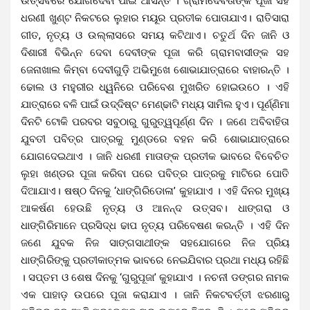
ଉତ୍ସବରେ ଯୋଗଦେବା ପାଇଁ ଆସନ୍ତି । ଗ୍ରାମଦେବତାଙ୍କ ପୂଜା ସହ
ଧରଣୀ ଖୁଣ୍ଟ ନିକଟରେ ଲୁହାର ମୟୂର ପ୍ରତୀକ ପୋତାଯାଏ। ରାତିସାରା
ଗୀତ, ନୃତ୍ୟ ଓ ଉଲ୍ଲାସରେ ସମୟ କଟିଥାଏ। ଚତୁର୍ଥ ଦିନ ଜାନି ଓ
ଦିଶାରୀ ବିଭିନ୍ନ ଦେବା ଦେବୀଙ୍କ ପୂଜା କରି ଗ୍ରାମବାସୀଙ୍କ ସହ
ଜେନାଖାଲ କିମ୍ବା ଦେବୀଗୁଡ଼ି ଅଭିମୁଖେ ଶୋଭାଯାତ୍ରାରେ ବାହାରନ୍ତି ।
ଢୋଲ ଓ ମହୁରୀର ଧ୍ୱନିରେ ପରିବେଶ ମୁଖରିତ ହୋଇଉଠେ । ଏହି
ଯାତ୍ରାରେ ବଳି ପାଇଁ ଉଦ୍ଦିଷ୍ଟ ମେଣ୍ଢାଟି ମଧ୍ୟ ସାମିଲ ହୁଏ। ପୂର୍ଣ୍ଣିମା
ଦିନଟି ଟୋକି ପରବର ସବୁଠାରୁ ଗୁରୁତ୍ୱପୂର୍ଣ୍ଣ ଦିନ । ଜଣେ ଅବିବାହିତା
ଯୁବତୀ ପବିତ୍ର ପାତ୍ରକୁ ମୁଣ୍ଡରେ ବହନ କରି ଶୋଭାଯାତ୍ରାରେ
ଯୋଗଦେଇଥାଏ । ଜାନି ଧରଣୀ ମାତାଙ୍କ ପ୍ରତୀକ ଭାବରେ ବିବେଚିତ
ଲୁହା ଖଣ୍ଡର ପୂଜା କରିବା ପରେ ପବିତ୍ର ପାତ୍ରକୁ ମାଟିରେ ପୋତି
ଦିଆଯାଏ। ଷଷ୍ଠ ଦିନକୁ ‘ଧାଙ୍ଗିରିଡୋଳା’ କୁହାଯାଏ । ଏହି ଦିନର ମୁଖ୍ୟ
ଆକର୍ଷଣ ହେଉଛି ନୃତ୍ୟ ଓ ଆନନ୍ଦ ଉତ୍ସବ। ଧାଙ୍ଗରା ଓ
ଧାଙ୍ଗିରିମାନେ ପ୍ରସିଦ୍ଧ ଢାପ ନୃତ୍ୟ ପରିବେଷଣ କରନ୍ତି । ଏହି ଦିନ
ଜଣେ ଯୁବକ ନିଜ ସାଙ୍ଗସାଥୀଙ୍କ ସହଯୋଗରେ ନିଜ ପ୍ରିୟ
ଧାଙ୍ଗିରିଙ୍କୁ ପ୍ରତୀକାତ୍ମକ ଭାବରେ ନେଇଯିବାର ପ୍ରଥା ମଧ୍ୟ ରହିଛି
। ସପ୍ତମ ଓ ଶେଷ ଦିନକୁ ‘ଗୁରୁପୂଜା’ କୁହାଯାଏ । ନଚନୀ ଡଙ୍ଗର ନାମକ
ଏକ ପାହାଡ଼ ଉପରେ ପୂଜା କରାଯାଏ । ଜାନି ନିକଟବର୍ତ୍ତୀ ଝରଣାରୁ