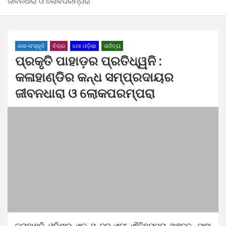
ଜୀବନଧାରା ଓ ଲୋକପରମ୍ପରା
କଳା-ସଂସ୍କୃତି
ବିଚାର
ମୋ ଓଡ଼ିଶା
ସାହିତ୍ୟ
ପ୍ରକୃତି ପାହାଡ଼ର ପ୍ରତିଧ୍ୱନି :
କଳାହାଣ୍ଡିର କନ୍ଧ ସମ୍ପ୍ରଦାୟର
ଜୀବନଧାରା ଓ ଲୋକପରମ୍ପରା
କଳାହାଣ୍ଡି ଓଡ଼ିଶାର ଏକ ସୁନ୍ଦର ଏବଂ ଐତିହ୍ୟମୟ ଅଞ୍ଚଳ, ଯାହା