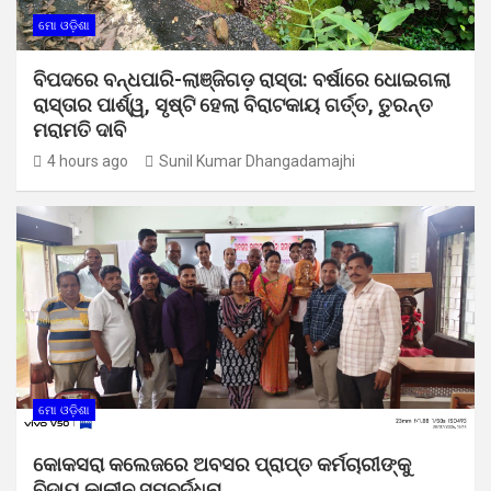
ମୋ ଓଡ଼ିଶା
ବିପଦରେ ବନ୍ଧପାରି-ଲାଞ୍ଜିଗଡ଼ ରାସ୍ତା: ବର୍ଷାରେ ଧୋଇଗଲା
ରାସ୍ତାର ପାର୍ଶ୍ୱ, ସୃଷ୍ଟି ହେଲା ବିରାଟକାୟ ଗର୍ତ୍ତ, ତୁରନ୍ତ
ମରାମତି ଦାବି
4 hours ago
Sunil Kumar Dhangadamajhi
ମୋ ଓଡ଼ିଶା
କୋକସରା କଲେଜରେ ଅବସର ପ୍ରାପ୍ତ କର୍ମଚାରୀଙ୍କୁ
ବିଦାୟ କାଳୀନ ସମ୍ବର୍ଦ୍ଧନା