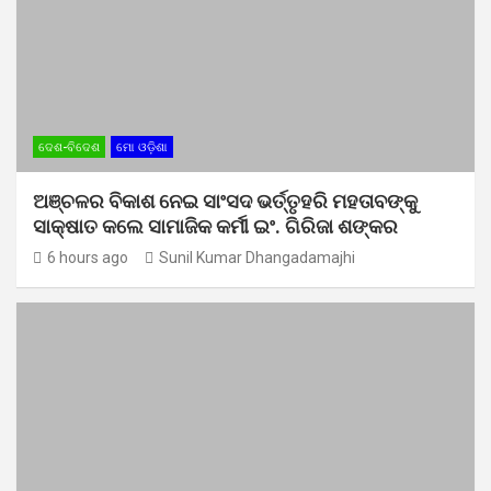
ଦେଶ-ବିଦେଶ
ମୋ ଓଡ଼ିଶା
ଅଞ୍ଚଳର ବିକାଶ ନେଇ ସାଂସଦ ଭର୍ତ୍ତୃହରି ମହତାବଙ୍କୁ
ସାକ୍ଷାତ କଲେ ସାମାଜିକ କର୍ମୀ ଇଂ. ଗିରିଜା ଶଙ୍କର
6 hours ago
Sunil Kumar Dhangadamajhi