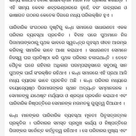
ଏହି ସାମ୍ୟ କେବଳ ଶବ୍ଦଭଣ୍ଡାରରେ ନୁହେଁ, ବରଂ ଉଚ୍ଚାରଣ ଓ
ଭାଷାଗତ ଗଠନର କେତେକ ଦିଗରେ ମଧ୍ୟ ପରିଲକ୍ଷିତ ହୁଏ ।
ପାରିବାରିକ ସଂଗଠନର ଦୃଷ୍ଟିରୁ କନ୍ଧ ସମାଜରେ ସାଧାରଣତଃ ଏକକ
ପରିବାର ବ୍ୟବସ୍ଥା ପ୍ରଚଳିତ । ବିବାହ ପରେ ପୁଅମାନେ ନିଜ
ପିତାମାତାଙ୍କଠାରୁ ପୃଥକ ଭାବରେ ସ୍ୱତନ୍ତ୍ର ଗୃହସ୍ଥ ଜୀବନ ଆରମ୍ଭ
କରିବାକୁ ସାମାଜିକ ଭାବେ ଆଶା କରାଯାଏ । ସାଧାରଣତଃ ସେମାନେ
ନିଜସ୍ୱ ଘର ପ୍ରତିଷ୍ଠା କରି ପୃଥକ ପରିବାର ଚଳାଇଥାନ୍ତି । ତେବେ
ପୈତୃକ ଘରେ ରହିବାର ଅଧିକାର ପରମ୍ପରାନୁସାରେ ସବୁଠାରୁ ସାନ
ପୁଅଙ୍କ ପାଇଁ ସଂରକ୍ଷିତ ରହିଥାଏ । କନ୍ଧ ସମାଜରେ ଏହି ପ୍ରଥା ଆଜି
ମଧ୍ୟ ବ୍ୟାପକ ଭାବେ ପ୍ରଚଳିତ ଅଛି । କନ୍ଧ ପରିବାର ମଧ୍ୟରେ
ବୟୋଜ୍ୟେଷ୍ଠ ପିତାମାତାଙ୍କର ସ୍ଥାନ ଅତ୍ୟନ୍ତ ସମ୍ମାନଜନକ ।
ସେମାନଙ୍କୁ ଯଥେଷ୍ଟ ମର୍ଯ୍ୟାଦା ଓ ଶ୍ରଦ୍ଧା ପ୍ରଦର୍ଶନ କରାଯାଏ ଏବଂ
ପାରିବାରିକ ନିଷ୍ପତ୍ତିରେ ସେମାନଙ୍କ ମତାମତକୁ ଗୁରୁତ୍ୱ ଦିଆଯାଏ ।
କନ୍ଧ ମାନଙ୍କର ପାରିବାରିକ ବ୍ୟବସ୍ଥା ମୂଳତଃ ପିତୃସତ୍ତାତ୍ମକ
ପ୍ରକୃତିର । ପରିବାରର ସମସ୍ତ ପ୍ରମୁଖ କାର୍ଯ୍ୟ ଓ ନିଷ୍ପତ୍ତିରେ
ପିତାଙ୍କର ସର୍ବୋଚ୍ଚ କର୍ତ୍ତୃତ୍ୱ ରହିଥାଏ । ସେ ପରିବାରର ମୁଖ୍ୟ ଏବଂ