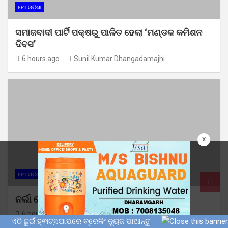
ମୋ ଓଡ଼ିଶା
ସମାଜବାଦୀ ପାର୍ଟି ପକ୍ଷରୁ ପାଳିତ ହେଲା ‘ମଣ୍ଡଳ କମିଶନ
ଦିବସ’
6 hours ago
Sunil Kumar Dhangadamajhi
x
ମୋ ଓଡ଼ିଶା
ନର୍ଲା ରେଞ୍ଜରେ ଶିଶୁ ହାତୀର ମୃତ୍ୟୁ
6 hours ago
Sunil Kumar Dhangadamajhi
ଏଠି ଛୁଇଁ ହ୍ଵାଟ୍ସଆପରେ ବ୍ରେକିଂ ନ୍ୟୁଜ ପାଆନ୍ତୁ