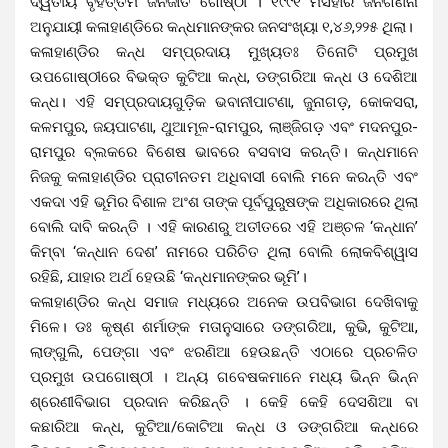
ଦ୍ୱିତୀୟ ବୃହତ୍ତମ ଜନଜାତି ଗୋଷ୍ଠୀ । ୧୯୯୧ ମସିହାର ଜନଗଣନା
ଅନୁଯାୟୀ କଳାହାଣ୍ଡିରେ କନ୍ଧମାନଙ୍କର ଜନସଂଖ୍ୟା ୧,୪୬,୨୨୫ ଥିଲା।
କଳାହାଣ୍ଡିର କନ୍ଧ ସମ୍ପ୍ରଦାୟ ମୁଖ୍ୟତଃ ତିନୋଟି ପ୍ରମୁଖ
ଉପଗୋଷ୍ଠୀରେ ବିଭକ୍ତ କୁଟିଆ କନ୍ଧ, ଡଙ୍ଗରିଆ କନ୍ଧ ଓ ଦେଶିଆ
କନ୍ଧ। ଏହି ସମ୍ପ୍ରଦାୟଗୁଡ଼ିକ ଭବାନୀପାଟଣା, ଜୁନାଗଡ଼, କୋକସରା,
କଳମପୁର, ଜୟପାଟଣା, ଥୁଆମୂଳ-ରାମପୁର, ଲାଞ୍ଜିଗଡ଼ ଏବଂ ମଦନପୁର-
ରାମପୁର ବ୍ଲକରେ ବିଶେଷ ଭାବରେ ବସବାସ କରନ୍ତି। କନ୍ଧମାନେ
ନିଜକୁ କଳାହାଣ୍ଡିର ପ୍ରାଚୀନତମ ଅଧିବାସୀ ବୋଲି ମନେ କରନ୍ତି ଏବଂ
ଏକଦା ଏହି ଭୂମିର ବିଶାଳ ଅଂଶ ତାଙ୍କ ପୂର୍ବପୁରୁଷଙ୍କ ଅଧିକାରରେ ଥିଲା
ବୋଲି ଦାବି କରନ୍ତି । ଏହି କାରଣରୁ ଅତୀତରେ ଏହି ଅଞ୍ଚଳ ‘କନ୍ଧାନ’
କିମ୍ବା ‘କନ୍ଧାନ ଦେଶ’ ନାମରେ ପରିଚିତ ଥିଲା ବୋଲି ଲୋକବିଶ୍ୱାସ
ରହିଛି, ଯାହାର ଅର୍ଥ ହେଉଛି ‘କନ୍ଧମାନଙ୍କର ଭୂମି’।
କଳାହାଣ୍ଡିର କନ୍ଧ ସମାଜ ମଧ୍ୟରେ ଅନେକ ଉପବିଭାଗ ଦେଖିବାକୁ
ମିଳେ। ଡଃ କୃଷ୍ଣ ଶର୍ମାଙ୍କ ମତାନୁସାରେ ଡଙ୍ଗରିଆ, କୁଭି, କୁଟିଆ,
ଲାଙ୍ଗୁଲି, ପେଙ୍ଗା ଏବଂ ଝରଣିଆ ହେଉଛନ୍ତି ଏଠାରେ ପ୍ରଚଳିତ
ପ୍ରମୁଖ ଉପଗୋଷ୍ଠୀ । ଅନ୍ୟ ଗବେଷକମାନେ ମଧ୍ୟ ଭିନ୍ନ ଭିନ୍ନ
ଶ୍ରେଣୀବିଭାଗ ପ୍ରଦାନ କରିଛନ୍ତି । କେହି କେହି ଦେସଶିଆ ବା
କଛାରିଆ କନ୍ଧ, କୁଟିଆ/କୋଟିଆ କନ୍ଧ ଓ ଡଙ୍ଗରିଆ କନ୍ଧରେ