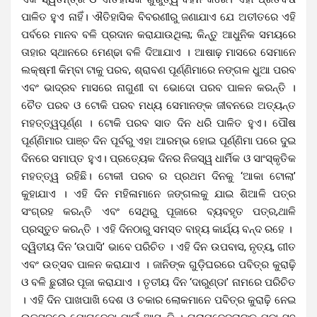
ପାଳିତ ହୁଏ ନାହିଁ। ଐତିହାସିକ ବିବରଣୀରୁ ଜଣାଯାଏ ଯେ ଅତୀତରେ ଏହି
ପର୍ବରେ ମାନବ ବଳି ପ୍ରଦାନ କରାଯାଉଥିଲା; କିନ୍ତୁ ଆଧୁନିକ ସମୟରେ
ତାହାର ସ୍ଥାନରେ ମେଣ୍ଢା ବଳି ଦିଆଯାଏ । ଆଷାଢ଼ ମାସରେ ସେମାନେ
ଲକ୍ଷ୍ମୀ କିମ୍ବା ଟାକୁ ପରବ, ଶ୍ରାବଣ ପୂର୍ଣ୍ଣିମାରେ ନଙ୍ଗଳ ଧୁଆ ପରବ
ଏବଂ ଭାଦ୍ରବ ମାସରେ ନାଗୁଣୀ ବା ଭୋଦୋ ପରବ ପାଳନ କରନ୍ତି ।
ଚୈତ ପରବ ଓ ଟୋକି ପରବ ମଧ୍ୟ ସେମାନଙ୍କ ଜୀବନରେ ଅତ୍ୟନ୍ତ
ମହତ୍ତ୍ୱପୂର୍ଣ୍ଣ । ଟୋକି ପରବ ସାତ ଦିନ ଧରି ପାଳିତ ହୁଏ। ପୌଷ
ପୂର୍ଣ୍ଣିମାର ପାଞ୍ଚ ଦିନ ପୂର୍ବରୁ ଏହା ଆରମ୍ଭ ହୋଇ ପୂର୍ଣ୍ଣିମା ପରେ ଦୁଇ
ଦିନରେ ସମାପ୍ତ ହୁଏ। ପ୍ରତ୍ୟେକ ଦିନର ନିଜସ୍ୱ ଧାର୍ମିକ ଓ ସାଂସ୍କୃତିକ
ମହତ୍ତ୍ୱ ରହିଛି। ଟୋକୀ ପରବ ର ପ୍ରଥମ ଦିନକୁ ‘ଆକା ଟୋଲା’
କୁହାଯାଏ । ଏହି ଦିନ ମହିଳାମାନେ ଜଙ୍ଗଲକୁ ଯାଇ ଶିଆଳି ପତ୍ର
ସଂଗ୍ରହ କରନ୍ତି ଏବଂ ସେଥିରୁ ପୂଜାରେ ବ୍ୟବହୃତ ପତ୍ର,ଥାଳି
ପ୍ରସ୍ତୁତ କରନ୍ତି । ଏହି ଦିନଠାରୁ ସମସ୍ତ ବାହ୍ୟ କାର୍ଯ୍ୟ ବନ୍ଦ ରହେ ।
ଦ୍ୱିତୀୟ ଦିନ ‘ଉପାସି’ ଭାବେ ପରିଚିତ । ଏହି ଦିନ ଉପବାସ, ନୃତ୍ୟ, ଗୀତ
ଏବଂ ଉତ୍ସବ ପାଳନ କରାଯାଏ । ଜାନିଙ୍କ ଗୁଡ଼ିଘରରେ ପବିତ୍ର କୁରାଢ଼ି
ଓ ବଳି ଛୁରୀର ପୂଜା କରାଯାଏ । ତୃତୀୟ ଦିନ ‘ଦାରୁଣ୍ଡା’ ନାମରେ ପରିଚିତ
। ଏହି ଦିନ ପାଖପାଖି ଦେଶ ଓ ଚକାର ଲୋକମାନେ ପବିତ୍ର କୁରାଢ଼ି ନେଇ