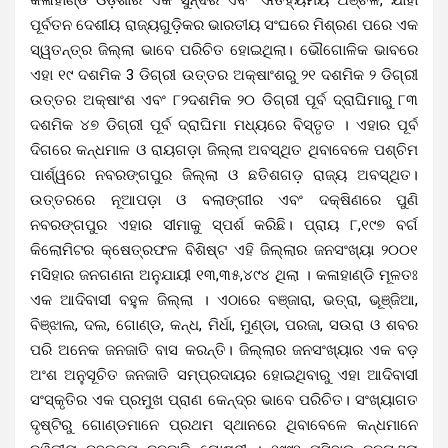
ପୂର୍ବତନ ଦେଶୀୟ ରାଜ୍ୟଗୁଡ଼ିକର ଭାରତୀୟ ସଂଘରେ ମିଶ୍ରଣ ପରେ ଏକ
ସ୍ୱତନ୍ତ୍ର ଜିଲ୍ଲା ଭାବେ ପରିଚିତ ହୋଇଥିଲା। ଭୌଗୋଳିକ ଭାବରେ
ଏହା ୧୯ ଦଶମିକ 3 ଡିଗ୍ରୀ ଉତ୍ତର ଅକ୍ଷାଂଶରୁ ୨୧ ଦଶମିକ ୨ ଡିଗ୍ରୀ
ଉତ୍ତର ଅକ୍ଷାଂଶ ଏବଂ ୮୨ଦଶମିକ ୨୦ ଡିଗ୍ରୀ ପୂର୍ବ ଦ୍ରାଘିମାରୁ ୮୩
ଦଶମିକ ୪୭ ଡିଗ୍ରୀ ପୂର୍ବ ଦ୍ରାଘିମା ମଧ୍ୟରେ ବିସ୍ତୃତ । ଏହାର ପୂର୍ବ
ଦିଗରେ କନ୍ଧମାଳ ଓ ରାୟଗଡ଼ା ଜିଲ୍ଲା ଅବସ୍ଥିତ ଥିବାବେଳେ ପଶ୍ଚିମ
ପାର୍ଶ୍ୱରେ ନବରଙ୍ଗପୁର ଜିଲ୍ଲା ଓ ଛତିଶଗଡ଼ ରାଜ୍ୟ ଅବସ୍ଥିତ।
ଉତ୍ତରରେ ନୂଆପଡ଼ା ଓ ବଲାଙ୍ଗୀର ଏବଂ ଦକ୍ଷିଣରେ ପୁଣି
ନବରଙ୍ଗପୁର ଏହାର ସୀମାକୁ ସ୍ପର୍ଶ କରିଛି। ପ୍ରାୟ ୮,୧୯୭ ବର୍ଗ
କିଲୋମିଟର କ୍ଷେତ୍ରଫଳ ବିଶିଷ୍ଟ ଏହି ଜିଲ୍ଲାର ଜନସଂଖ୍ୟା ୨୦୦୧
ମସିହାର ଜନଗଣନା ଅନୁଯାୟୀ ୧୩,୩୫,୪୯୪ ଥିଲା । କଳାହାଣ୍ଡି ମୂଳତଃ
ଏକ ଆଦିବାସୀ ବହୁଳ ଜିଲ୍ଲା । ଏଠାରେ ବଞ୍ଜାରା, ଭତ୍ରା, ଭୂଞ୍ଜିଆ,
ବିଞ୍ଝାଲ, ଦଲ, ଗୋଣ୍ଡ, କନ୍ଧ, ମିର୍ଧା, ମୁଣ୍ଡା, ପରଜା, ସଉରା ଓ ଶବର
ପରି ଅନେକ ଜନଜାତି ବାସ କରନ୍ତି। ଜିଲ୍ଲାର ଜନସଂଖ୍ୟାର ଏକ ବଡ଼
ଅଂଶ ଅନୁସୂଚିତ ଜନଜାତି ସମ୍ପ୍ରଦାୟର ହୋଇଥିବାରୁ ଏହା ଆଦିବାସୀ
ସଂସ୍କୃତିର ଏକ ପ୍ରମୁଖ ପ୍ରାଣ କେନ୍ଦ୍ର ଭାବେ ପରିଚିତ। ସଂଖ୍ୟାଗତ
ଦୃଷ୍ଟିରୁ ଗୋଣ୍ଡମାନେ ପ୍ରଥମ ସ୍ଥାନରେ ଥିବାବେଳେ କନ୍ଧମାନେ