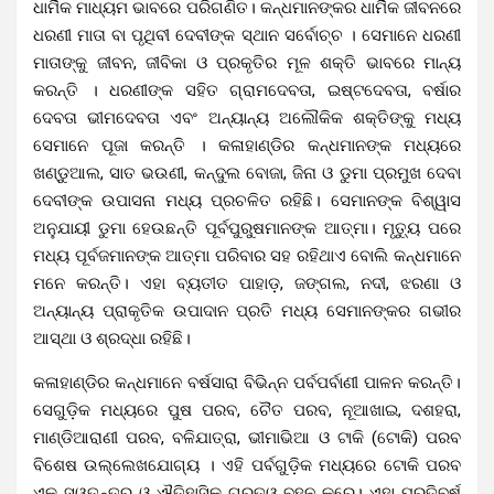
ଧାର୍ମିକ ମାଧ୍ୟମ ଭାବରେ ପରିଗଣିତ। କନ୍ଧମାନଙ୍କର ଧାର୍ମିକ ଜୀବନରେ
ଧରଣୀ ମାତା ବା ପୃଥିବୀ ଦେବୀଙ୍କ ସ୍ଥାନ ସର୍ବୋଚ୍ଚ । ସେମାନେ ଧରଣୀ
ମାତାଙ୍କୁ ଜୀବନ, ଜୀବିକା ଓ ପ୍ରକୃତିର ମୂଳ ଶକ୍ତି ଭାବରେ ମାନ୍ୟ
କରନ୍ତି । ଧରଣୀଙ୍କ ସହିତ ଗ୍ରାମଦେବତା, ଇଷ୍ଟଦେବତା, ବର୍ଷାର
ଦେବତା ଭୀମଦେବତା ଏବଂ ଅନ୍ୟାନ୍ୟ ଅଲୌକିକ ଶକ୍ତିଙ୍କୁ ମଧ୍ୟ
ସେମାନେ ପୂଜା କରନ୍ତି । କଳାହାଣ୍ଡିର କନ୍ଧମାନଙ୍କ ମଧ୍ୟରେ
ଖଣ୍ଡୁଆଲ, ସାତ ଭଉଣୀ, କନ୍ଦୁଲ ବୋଜା, ଜିନା ଓ ଡୁମା ପ୍ରମୁଖ ଦେବା
ଦେବୀଙ୍କ ଉପାସନା ମଧ୍ୟ ପ୍ରଚଳିତ ରହିଛି। ସେମାନଙ୍କ ବିଶ୍ୱାସ
ଅନୁଯାୟୀ ଡୁମା ହେଉଛନ୍ତି ପୂର୍ବପୁରୁଷମାନଙ୍କ ଆତ୍ମା। ମୃତ୍ୟୁ ପରେ
ମଧ୍ୟ ପୂର୍ବଜମାନଙ୍କ ଆତ୍ମା ପରିବାର ସହ ରହିଥାଏ ବୋଲି କନ୍ଧମାନେ
ମନେ କରନ୍ତି। ଏହା ବ୍ୟତୀତ ପାହାଡ଼, ଜଙ୍ଗଲ, ନଦୀ, ଝରଣା ଓ
ଅନ୍ୟାନ୍ୟ ପ୍ରାକୃତିକ ଉପାଦାନ ପ୍ରତି ମଧ୍ୟ ସେମାନଙ୍କର ଗଭୀର
ଆସ୍ଥା ଓ ଶ୍ରଦ୍ଧା ରହିଛି।
କଳାହାଣ୍ଡିର କନ୍ଧମାନେ ବର୍ଷସାରା ବିଭିନ୍ନ ପର୍ବପର୍ବାଣୀ ପାଳନ କରନ୍ତି।
ସେଗୁଡ଼ିକ ମଧ୍ୟରେ ପୁଷ ପରବ, ଚୈତ ପରବ, ନୂଆଖାଇ, ଦଶହରା,
ମାଣ୍ଡିଆରାଣୀ ପରବ, ବଳିଯାତ୍ରା, ଭୀମାଭିଆ ଓ ଟାକି (ଟୋକି) ପରବ
ବିଶେଷ ଉଲ୍ଲେଖଯୋଗ୍ୟ । ଏହି ପର୍ବଗୁଡ଼ିକ ମଧ୍ୟରେ ଟୋକି ପରବ
ଏକ ସ୍ୱତନ୍ତ୍ର ଓ ଐତିହାସିକ ଗୁରୁତ୍ୱ ବହନ କରେ। ଏହା ପ୍ରତିବର୍ଷ