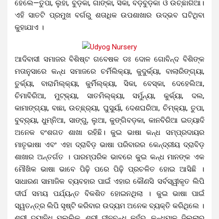
ହେଲେ—ତୁପା, ଲୁହା, ବୁଡ଼କା, ଗାଙ୍କା, ସିକା, ବଡ଼ବୁଡ଼କା ଓ ଉଚ୍ଛାରିଆ।
ଏହି ସାତଟି ପ୍ରମୁଖ ବର୍ଗରୁ ଶତାଧିକ ଉପଶାଖାର ଉଦ୍ଭବ ଘଟିଥିବା
କୁହାଯାଏ ।
ଆଦିବାସୀ ସମାଜର ବିଶିଷ୍ଟ ଗବେଷକ ଡଃ ଦୋଳ ଗୋବିନ୍ଦ ବିଶିଙ୍କ
ମତାନୁସାରେ କନ୍ଧ ସମାଜରେ ଚର୍ମିଲିକ୍ୟା, କୁଦୁର୍କ୍ୟା, ବାଲାରିଙ୍ଗ୍ୟା,
ତୁର୍କ୍ୟା, ବାରାମିଲ୍କ୍ୟା, କୁର୍ମିଲ୍କ୍ୟା, ସିକା, ବେସ୍କା, ଦେହେଲିଆ,
ଚିମାବିରିଆ, ମୁଟ୍କ୍ୟା, ସାତମିଲ୍କ୍ୟା, ସର୍ମୁନ୍ୟା, କୁର୍କ୍ୟା, ଦଲ,
କାମାଙ୍ଗ୍ୟା, ବାଛା, ଉଚ୍ଛ୍ର୍ୟା, ଘୁସୁର୍ୟା, ଦେଶଘରିଆ, ଚିମ୍କ୍ୟା, ତୁପା,
ବୁବ୍ର୍ୟା, ଧୁମ୍ନିଆ, ସାଙ୍ଗୁ, ଲୁଆ, କୁଙ୍ଗିବଡ଼କା, କାନବିରିଆ ଇତ୍ୟାଦି
ଅନେକ ବଂଶଗତ ଶାଖା ରହିଛି। କୁଇ ଭାଷା କନ୍ଧ ସମ୍ପ୍ରଦାୟର
ମାତୃଭାଷା ଏବଂ ଏହା ଦ୍ରାବିଡ଼ ଭାଷା ପରିବାରର କେନ୍ଦ୍ରୀୟ ଦ୍ରାବିଡ଼
ଶାଖାର ଅନ୍ତର୍ଗତ । ପାରମ୍ପରିକ ଭାବରେ କୁଇ କନ୍ଧ ମାନଙ୍କ ଏକ
ମୌଖିକ ଭାଷା ଭାବେ ପିଢ଼ି ପରେ ପିଢ଼ି ପ୍ରଚଳିତ ହୋଇ ଆସିଛି ।
ସାଧାରଣ ସାମାଜିକ ବ୍ୟବହାର ପାଇଁ ଏହାର କୌଣସି ସର୍ବସ୍ୱୀକୃତ ଲିପି
ଦୀର୍ଘ ସମୟ ପର୍ଯ୍ୟନ୍ତ ବିକଶିତ ହୋଇନଥିଲା । କୁଇ ଭାଷା ପାଇଁ
ସ୍ୱତନ୍ତ୍ର ଲିପି ସୃଷ୍ଟି କରିବାର ଉଦ୍ୟମ ଅନେକ ବ୍ୟକ୍ତି କରିଥିଲେ ।
ଶ୍ରୀ ଦୟାନିଧି ମଲ୍ଲିକ, ଶ୍ରୀ ଦୀନବନ୍ଧୁ କହଁର, କନ୍ଧମାଳ ଜିଲ୍ଲାର