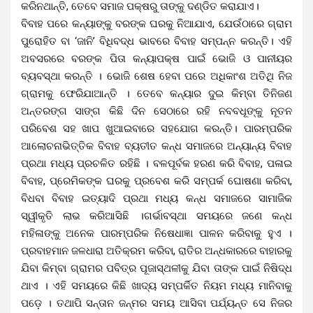
କରିନଥାନ୍ତି, ତେବେ ସମାଜ ପକ୍ଷରୁ ତାଙ୍କୁ ଦଣ୍ଡିତ କରାଯାଏ।
ବିବାହ ପରେ କନ୍ୟାଙ୍କୁ ବରଙ୍କ ଘରକୁ ନିଆଯାଏ, ଯେଉଁଠାରେ ଗ୍ରାମ
ପୁରୋହିତ ବା ‘ଜାନି’ ବିଧିବଦ୍ଧ ଭାବରେ ବିବାହ ସମ୍ପନ୍ନ କରନ୍ତି। ଏହି
ଅବସରରେ ବରଙ୍କ ପିତା କନ୍ୟାପକ୍ଷ ପାଇଁ ଭୋଜି ଓ ପାନୀୟର
ବ୍ୟବସ୍ଥା କରନ୍ତି । ଭୋଜି ଶେଷ ହେବା ପରେ ଅଧିକାଂଶ ଅତିଥି ନିଜ
ଗ୍ରାମକୁ ଫେରିଯାଆନ୍ତି । ତେବେ କନ୍ୟାର ଦୁଇ କିମ୍ବା ତିନିଜଣ
ଅନ୍ତରଙ୍ଗ ସାଙ୍ଗ କିଛି ଦିନ ସେଠାରେ ରହି ନବବଧୂଙ୍କୁ ନୂତନ
ପରିବେଶ ସହ ଖାପ ଖୁଆଇବାରେ ସହଯୋଗ କରନ୍ତି। ପାରମ୍ପରିକ
ଆଲୋଚନାଭିତ୍ତିକ ବିବାହ ବ୍ୟତୀତ କନ୍ଧ ସମାଜରେ ଅନ୍ୟାନ୍ୟ ବିବାହ
ପ୍ରଥା ମଧ୍ୟ ପ୍ରଚଳିତ ରହିଛି । ବଳପୂର୍ବକ ହରଣ କରି ବିବାହ, ପଳାଇ
ବିବାହ, ପ୍ରେମିକଙ୍କ ଘରକୁ ପ୍ରବେଶ କରି ସମ୍ପର୍କ ଘୋଷଣା କରିବା,
ବିଧବା ବିବାହ ଇତ୍ୟାଦି ପ୍ରଥା ମଧ୍ୟ କନ୍ଧ ସମାଜରେ ସାମାଜିକ
ସ୍ୱୀକୃତି ଲାଭ କରିଆସିଛି ।ଗର୍ଭାବସ୍ଥା ସମୟରେ ଜଣେ କନ୍ଧ
ମହିଳାଙ୍କୁ ଅନେକ ପାରମ୍ପରିକ ନିଷେଧାଜ୍ଞା ପାଳନ କରିବାକୁ ହୁଏ ।
ପ୍ରବାହମାନ ଜଳଧାରା ଅତିକ୍ରମ କରିବା, ରାତିର ଅନ୍ଧକାରରେ ବାହାରକୁ
ଯିବା କିମ୍ବା ଗ୍ରାମର ପବିତ୍ର ପୂଜାସ୍ଥଳୀକୁ ଯିବା ତାଙ୍କ ପାଇଁ ନିଷିଦ୍ଧ
ଥାଏ । ଏହି ସମୟରେ କିଛି ଖାଦ୍ୟ ସମ୍ପର୍କିତ ନିୟମ ମଧ୍ୟ ମାନିବାକୁ
ପଡ଼େ । ତଥାପି ସନ୍ତାନ ଜନ୍ମର ସମୟ ଆସିବା ପର୍ଯ୍ୟନ୍ତ ସେ ନିଜର