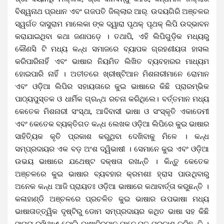
ବିଶ୍ୱନାଥ ପ୍ରଧାନ ଏବଂ ଗଜପତି ଜିଲ୍ଲାର ଆର୍‍. ଉଦୟଗିରି ଅଞ୍ଚଳର
ସ୍ୱର୍ଗତ ଦାସୁରାମ ମାଲେକା ଙ୍କ ଦ୍ୱାରା ପୃଥକ୍ ପୃଥକ୍ ଲିପି ଉଦ୍ଭାବନ
କରାଯାଇଥିବା କଥା ଜଣାପଡ଼େ । ତଥାପି, ଏହି ଲିପିଗୁଡ଼ିକ ମଧ୍ୟରୁ
କୌଣସି ଟି ମଧ୍ୟ କନ୍ଧ ସମାଜରେ ବ୍ୟାପକ ଗ୍ରହଣୀୟତା ହାସଲ
କରିପାରିନାହିଁ ଏବଂ ଭାଷାର ନିୟମିତ ଲିଖିତ ବ୍ୟବହାରର ମାଧ୍ୟମ
ହୋଇପାରି ନାହିଁ । ଅତୀତରେ ଖ୍ରୀଷ୍ଟିଆନ ମିଶନାରୀମାନେ ରୋମାନ
ଏବଂ ଓଡ଼ିଆ ଲିପିର ସହାୟତାରେ କୁଇ ଭାଷାରେ କିଛି ପ୍ରାରମ୍ଭିକ
ପାଠ୍ୟପୁସ୍ତକ ଓ ଧାର୍ମିକ ଗ୍ରନ୍ଥ ରଚନା କରିଥିଲେ। ବର୍ତ୍ତମାନ ମଧ୍ୟ
କେତେକ ମିଶନାରୀ ସଂସ୍ଥା, ଆଦିବାସୀ ଭାଷା ଓ ସଂସ୍କୃତି ଏକାଡେମୀ
ଏବଂ କେତେକ ବ୍ୟକ୍ତିଗତ କନ୍ଧ ଲେଖକ ଓଡ଼ିଆ ଲିପିରେ କୁଇ ଭାଷାର
ସାହିତ୍ୟିକ କୃତି ପ୍ରକାଶ କରୁଥିବା ଦେଖିବାକୁ ମିଳେ । କନ୍ଧ
ସମ୍ପ୍ରଦାୟର ଏକ ବଡ଼ ଅଂଶ ଦ୍ୱିଭାଷୀ । ସେମାନେ କୁଇ ଏବଂ ଓଡ଼ିଆ
ଉଭୟ ଭାଷାରେ ଯଥେଷ୍ଟ ଦକ୍ଷତା ରଖନ୍ତି । କିନ୍ତୁ କେତେକ
ଅଞ୍ଚଳରେ କୁଇ ଭାଷାର ବ୍ୟବହାର କ୍ରମଶଃ ହ୍ରାସ ପାଉଥିବାରୁ
ଅନେକ କନ୍ଧ ଆଜି ପ୍ରାୟତଃ ଓଡ଼ିଆ ଭାଷାରେ କଥାବାର୍ତ୍ତା କରୁଛନ୍ତି ।
କଳାହାଣ୍ଡି ଅଞ୍ଚଳରେ ପ୍ରଚଳିତ କୁଇ ଭାଷାର ଉପଭାଷା ମଧ୍ୟ
ଭାଷାତାତ୍ତ୍ୱିକ ଦୃଷ୍ଟିରୁ ଡୋମ ସମ୍ପ୍ରଦାୟର କଥିତ ଭାଷା ସହ କିଛି
ସାମ୍ୟ ରଖିଥାଏ ବୋଲି ଭାଷାବିଦ୍ମାନ ମାନେ ମତ ପ୍ରକାଶ କରିଛନ୍ତି ।