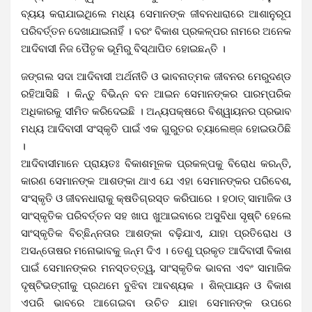
ବ୍ୟୟ କରାଯାଇଥିଲେ ମଧ୍ୟ ସେମାନଙ୍କ ଜୀବନଧାରାରେ ଆଶାନୁରୂପ
ପରିବର୍ତ୍ତନ ଦେଖାଯାଇନାହିଁ । ବରଂ ବିକାଶ ପ୍ରକଳ୍ପର ନାମରେ ଅନେକ
ଆଦିବାସୀ ନିଜ ପୈତୃକ ଭୂମିରୁ ବିସ୍ଥାପିତ ହୋଇଛନ୍ତି ।
ଜଙ୍ଗଲ ସଦା ଆଦିବାସୀ ଅର୍ଥନୀତି ଓ ଭାବନାତ୍ମକ ଜୀବନର ମେରୁଦଣ୍ଡ
ରହିଆସିଛି । କିନ୍ତୁ ବିଭିନ୍ନ ବନ ଆଇନ ସେମାନଙ୍କର ପାରମ୍ପରିକ
ଅଧିକାରକୁ ସୀମିତ କରିଦେଇଛି । ଅନ୍ୟପକ୍ଷରେ ବିଶ୍ୱାୟନର ପ୍ରଭାବ
ମଧ୍ୟ ଆଦିବାସୀ ସଂସ୍କୃତି ପାଇଁ ଏକ ଗୁରୁତର ଚ୍ୟାଲେଞ୍ଜ ହୋଇଉଠିଛି
।
ଆଦିବାସୀମାନେ ପ୍ରାୟତଃ ବିକାଶମୂଳକ ପ୍ରକଳ୍ପକୁ ବିରୋଧ କରନ୍ତି,
କାରଣ ସେମାନଙ୍କ ଆଶଙ୍କା ଥାଏ ଯେ ଏହା ସେମାନଙ୍କର ପରିବେଶ,
ସଂସ୍କୃତି ଓ ଜୀବନଧାରାକୁ କ୍ଷତିଗ୍ରସ୍ତ କରିପାରେ । ହଠାତ୍ ସାମାଜିକ ଓ
ସାଂସ୍କୃତିକ ପରିବର୍ତ୍ତନ ସହ ଖାପ ଖୁଆଇବାରେ ଅସୁବିଧା ସୃଷ୍ଟି ହେଲେ
ସାଂସ୍କୃତିକ ବିଚ୍ଛିନ୍ନତାର ଆଶଙ୍କା ବଢ଼ିଯାଏ, ଯାହା ପ୍ରତିରୋଧ ଓ
ଅସନ୍ତୋଷର ମନୋଭାବକୁ ଜନ୍ମ ଦିଏ । ତେଣୁ ପ୍ରକୃତ ଆଦିବାସୀ ବିକାଶ
ପାଇଁ ସେମାନଙ୍କର ମନସ୍ତତ୍ତ୍ୱ, ସାଂସ୍କୃତିକ ଭାବନା ଏବଂ ସାମାଜିକ
ଦୃଷ୍ଟିଭଙ୍ଗୀକୁ ପ୍ରଥମେ ବୁଝିବା ଆବଶ୍ୟକ । ଶିଳ୍ପାୟନ ଓ ବିକାଶ
ଏପରି ଭାବରେ ଆଗେଇବା ଉଚିତ ଯାହା ସେମାନଙ୍କ ଉପରେ