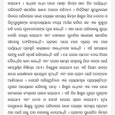
କରାଯାଏ । ସନ୍ତାନ ଜନ୍ମ ପରେ ପାଞ୍ଚ କିମ୍ବା ସାତ ଦିନ ପର୍ଯ୍ୟନ୍ତ
ପରିବାରଟି ସାମାଜିକ ଭାବେ ଅଲଗା ରହିଥାଏ । ନିର୍ଦ୍ଦିଷ୍ଟ ଶୁଦ୍ଧିକରଣ
ଦିନରେ ପରିବାରର ଜଣେ ବୟସ୍କ ସଦସ୍ୟ କିମ୍ବା ଶିଶୁର ପିତା ଦେବତା ଓ
ପିତୃପୁରୁଷଙ୍କ ଉଦ୍ଦେଶ୍ୟରେ ମଦ୍ୟ ଅର୍ପଣ କରିବା ସହ ଏକ କୁକୁଡ଼ା
ବଳି ଦେଇ ଗୃହଦେବତାଙ୍କ ପୂଜା କରନ୍ତି । ଏହା ପରେ ପରିବାରକୁ ଶୁଦ୍ଧ
ବୋଲି ଗଣ୍ୟ କରାଯାଏ ଏବଂ ସେମାନେ ପୁନର୍ବାର ସାଧାରଣ ସାମାଜିକ
ଜୀବନକୁ ଫେରିଆସନ୍ତି। ପ୍ରସବ ପରେ ମାତା ପ୍ରାୟ ଏକ ମାସ
ପର୍ଯ୍ୟନ୍ତ ପ୍ରସୂତି କକ୍ଷରେ ଏକାନ୍ତବାସ କରନ୍ତି । ଏହି ସମୟରେ
ତାଙ୍କୁ କେହି ସ୍ପର୍ଶ କରିପାରନ୍ତି ନାହିଁ । ସେ ଘରର ପଛପଟ ଦେଇ ନିଜର
ଦୈନନ୍ଦିନ କାମ କରନ୍ତି ଏବଂ ଘରର ସାମ୍ନା ରାସ୍ତାକୁ ଯିବା ତାଙ୍କ ପାଇଁ
ସମ୍ପୂର୍ଣ୍ଣ ନିଷିଦ୍ଧ ଥାଏ। ବିଶ୍ୱାସ କରାଯାଏ ଯେ ଏହି ନିୟମ ଭଙ୍ଗ
କଲେ ଧରଣୀମାତା କ୍ରୋଧିତ ହୁଅନ୍ତି ଏବଂ ତାହା ଗ୍ରାମ ପାଇଁ ଅମଙ୍ଗଳ
ଆଣିପାରେ । ସେପରି ପରିସ୍ଥିତିରେ ଏକ ବ୍ୟୟବହୁଳ ପ୍ରାୟଶ୍ଚିତ୍ତ
ପୂଜାର ଆୟୋଜନ କରିବାକୁ ପଡ଼େ । ଶିଶୁର ଜନ୍ମର ଏକ ମାସ ପରେ
ନାମକରଣ ସଂସ୍କାର ପାଳନ କରାଯାଏ । ଏହି ଦିନ ଶିଶୁର ମୁଣ୍ଡ ମୁଣ୍ଡନ
କରାଯାଏ ଏବଂ ତେଲ ଓ ହଳଦୀ ଲଗାଇ ସ୍ନାନ କରାଯାଏ। ନୂଆ
ଗାମୁଛାରେ ଶିଶୁକୁ ଗୁଡ଼ାଇ ପରିବାରର ଜଣେ ବୟସ୍କ ସଦସ୍ୟ ପ୍ରଥମ
ଥର ପାଇଁ ତାକୁ ଘର ବାହାରକୁ ନେଇଥାନ୍ତି । ଗ୍ରାମର ପୁରୋହିତ କିମ୍ବା