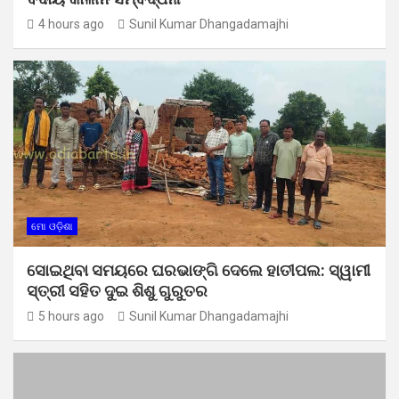
4 hours ago
Sunil Kumar Dhangadamajhi
ମୋ ଓଡ଼ିଶା
ସୋଇଥିବା ସମୟରେ ଘରଭାଙ୍ଗି ଦେଲେ ହାତୀପଲ: ସ୍ୱାମୀ
ସ୍ତ୍ରୀ ସହିତ ଦୁଇ ଶିଶୁ ଗୁରୁତର
5 hours ago
Sunil Kumar Dhangadamajhi