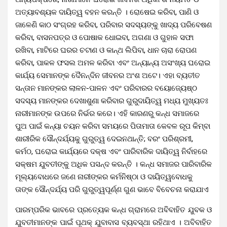
ଅତ୍ୟାବଶ୍ୟକ ଦାୟିତ୍ୱ ବହନ କରନ୍ତି । ରୋଷେଇ କରିବା, ପାଣି ଓ
ଜାଳେଣି କାଠ ସଂଗ୍ରହ କରିବା, ପରିବାର ସଦସ୍ୟଙ୍କୁ ଖାଦ୍ୟ ପରିବେଷଣ
କରିବା, ବାସନପତ୍ର ଓ ପୋଷାକ ଧୋଇବା, ଅଗଣା ଓ ଗୁହାଳ ସଫା
ରଖିବା, ମାଟିରେ ଘରର ଚଟାଣ ଓ କାନ୍ଥ ଲିପିବା, ଧାନ ଚାରା ରୋପଣ
କରିବା, ପାକଳ ଫସଲ ଅମଳ କରିବା ଏବଂ ଅନ୍ୟାନ୍ୟ ଅସଂଖ୍ୟ ଘରୋଇ
କାର୍ଯ୍ୟ ସେମାନଙ୍କ ଦୈନନ୍ଦିନ ଜୀବନର ଅଂଶ ଅଟେ। ଏହା ବ୍ୟତୀତ
ସନ୍ତାନ ମାନଙ୍କର ଲାଳନ-ପାଳନ ଏବଂ ପରିବାରର ବୟୋଜ୍ୟେଷ୍ଠ
ସଦସ୍ୟ ମାନଙ୍କର ଦେଖାଶୁଣା କରିବାର ଗୁରୁଦାୟିତ୍ୱ ମଧ୍ୟ ମୁଖ୍ୟତଃ
ନାରୀମାନଙ୍କ ଉପରେ ନିର୍ଭର କରେ। ଏହି କାରଣରୁ କନ୍ଧ ସମାଜରେ
ପୁଅ ପାଇଁ କନ୍ୟା ଚୟନ କରିବା ସମୟରେ ପିତାମାତା କେବଳ ରୂପ କିମ୍ବା
ଶାରୀରିକ ସୌନ୍ଦର୍ଯ୍ୟକୁ ଗୁରୁତ୍ୱ ଦେଇନଥାନ୍ତି; ବରଂ ପରିଶ୍ରମୀ,
କର୍ମଠ, ଘରୋଇ କାର୍ଯ୍ୟରେ ଦକ୍ଷ ଏବଂ ପାରିବାରିକ ଦାୟିତ୍ୱ ନିର୍ବାହରେ
ସକ୍ଷମ ଯୁବତୀଙ୍କୁ ଅଧିକ ପସନ୍ଦ କରନ୍ତି । କନ୍ଧ ସମାଜର ପାରିବାରିକ
ମୂଲ୍ୟବୋଧରେ ଜଣେ ନାରୀଙ୍କର କର୍ମନିଷ୍ଠା ଓ ଦାୟିତ୍ୱବୋଧକୁ
ତାଙ୍କ ସୌନ୍ଦର୍ଯ୍ୟ ପରି ଗୁରୁତ୍ୱପୂର୍ଣ୍ଣ ଗୁଣ ଭାବେ ବିବେଚନା କରାଯାଏ
ପାରମ୍ପରିକ ଭାବରେ ପ୍ରତ୍ୟେକ କନ୍ଧ ଗ୍ରାମରେ ଅବିବାହିତ ଯୁବକ ଓ
ଯୁବତୀମାନଙ୍କ ପାଇଁ ପୃଥକ୍ ଯୁବାବାସ ବ୍ୟବସ୍ଥା ରହିଥାଏ । ଅବିବାହିତ