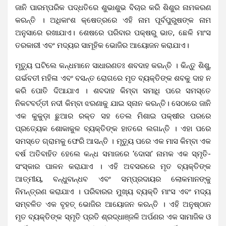
ଜାନି ପାରମ୍ପରିକ ପଦ୍ଧତିରେ ଶୁଭାଶୁଭ ବିଚାର କରି ଶିଶୁର ନାମକରଣ
କରନ୍ତି । ଅଧିକାଂଶ କ୍ଷେତ୍ରରେ ଏହି ନାମ ପୂର୍ବପୁରୁଷଙ୍କ ନାମ
ଅନୁସାରେ ରଖାଯାଏ। ଶେଷରେ ପରିବାର ପକ୍ଷରୁ ଭାତ, ଛେଳି ମାଂସ
ତରକାରୀ ଏବଂ ମଦ୍ୟର ସାମୂହିକ ଭୋଜିର ଆୟୋଜନ କରାଯାଏ।
ମୃତ୍ୟୁ ଘଟିଲେ କନ୍ଧମାନେ ସାଧାରଣତଃ ଶବଦାହ କରନ୍ତି । କିନ୍ତୁ ଶିଶୁ,
ଗର୍ଭବତୀ ମହିଳା ଏବଂ ବସନ୍ତ ରୋଗରେ ମୃତ ବ୍ୟକ୍ତିଙ୍କ ଶବକୁ ଦାହ ନ
କରି ପୋତି ଦିଆଯାଏ । ଶବଦାହ କିମ୍ବା ସମାଧି ପରେ ସମସ୍ତେ
ନିକଟବର୍ତ୍ତୀ ନଦୀ କିମ୍ବା ଝରଣାକୁ ଯାଇ ସ୍ନାନ କରନ୍ତି। ସେଠାରେ ଜାନି
ଏକ କୁକୁଡ଼ା ଛୁଆର ରକ୍ତ ସହ ତେଲ ମିଶାଇ ପକ୍ଷୀର ପରରେ
ପ୍ରତ୍ୟେକ ଶୋକାକୁଳ ବ୍ୟକ୍ତିଙ୍କ ହାତରେ ଲଗାନ୍ତି । ଏହା ପରେ
ସମସ୍ତେ ଗ୍ରାମକୁ ଫେରି ଆସନ୍ତି । ମୃତ୍ୟୁ ପରେ ଏକ ମାସ କିମ୍ବା ଏକ
ବର୍ଷ ଅତିବାହିତ ହେଲେ କନ୍ଧ ସମାଜରେ ‘ଦୋସା’ ନାମକ ଏକ ସ୍ମୃତି-
ସଂସ୍କାର ପାଳନ କରାଯାଏ । ଏହି ଅବସରରେ ମୃତ ବ୍ୟକ୍ତିଙ୍କ
ଆତ୍ମୀୟ, ବନ୍ଧୁବାନ୍ଧବ ଏବଂ ସମ୍ପ୍ରଦାୟର ଲୋକମାନଙ୍କୁ
ନିମନ୍ତ୍ରଣ କରାଯାଏ । ପରିବାରର ମୁଖ୍ୟ ବ୍ୟକ୍ତି ମାଂସ ଏବଂ ମଦ୍ୟ
ସମ୍ବଳିତ ଏକ ବୃହତ୍ ଭୋଜିର ଆୟୋଜନ କରନ୍ତି । ଏହି ଅନୁଷ୍ଠାନ
ମୃତ ବ୍ୟକ୍ତିଙ୍କ ସ୍ମୃତି ପ୍ରତି ଶ୍ରଦ୍ଧାଞ୍ଜଳି ଅର୍ପଣର ଏକ ସାମାଜିକ ଓ