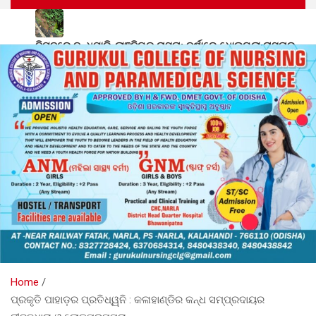
ବିପଦରେ ବନ୍ଧପାରି-ଲାଞ୍ଜିଗଡ଼ ରାସ୍ତା: ବର୍ଷାରେ ଧୋଇଗଲା ରାସ୍ତାର
ପାର୍ଶ୍ୱ, ସୃଷ୍ଟି ହେଲା ବିରାଟକାୟ ଗର୍ତ୍ତ, ତୁରନ୍ତ ମରାମତି ଦାବି
କୋକସରା କଲେଜରେ ଅବସର ପ୍ରାପ୍ତ କର୍ମଚାରୀଙ୍କୁ ବିଦାୟ କାଳୀନ
ସମ୍ବର୍ଦ୍ଧନା
ସୋଇଥିବା ସମୟରେ ଘରଭାଙ୍ଗି ଦେଲେ ହାତୀପଲ: ସ୍ୱାମୀ ସ୍ତ୍ରୀ ସହିତ
ଦୁଇ ଶିଶୁ ଗୁରୁତର
ଅଞ୍ଚଳର ବିକାଶ ନେଇ ସାଂସଦ ଭର୍ତ୍ତୃହରି ମହତାବଙ୍କୁ ସାକ୍ଷାତ କଲେ
ସାମାଜିକ କର୍ମୀ ଇଂ. ଗିରିଜା ଶଙ୍କର
ସମାଜବାଦୀ ପାର୍ଟି ପକ୍ଷରୁ ପାଳିତ ହେଲା ‘ମଣ୍ଡଳ କମିଶନ ଦିବସ’
Home
ପ୍ରକୃତି ପାହାଡ଼ର ପ୍ରତିଧ୍ୱନି : କଳାହାଣ୍ଡିର କନ୍ଧ ସମ୍ପ୍ରଦାୟର