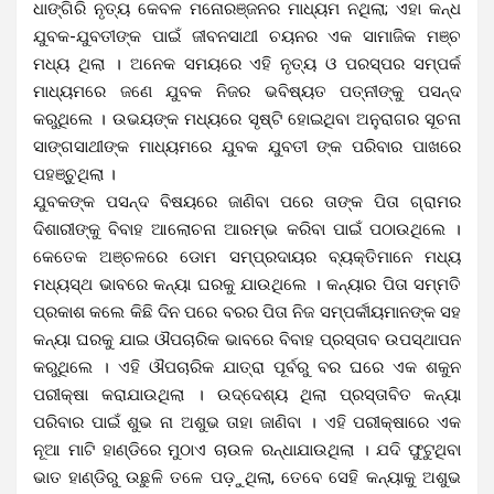
ଧାଙ୍ଗିରି ନୃତ୍ୟ କେବଳ ମନୋରଞ୍ଜନର ମାଧ୍ୟମ ନଥିଲା; ଏହା କନ୍ଧ
ଯୁବକ-ଯୁବତୀଙ୍କ ପାଇଁ ଜୀବନସାଥୀ ଚୟନର ଏକ ସାମାଜିକ ମଞ୍ଚ
ମଧ୍ୟ ଥିଲା । ଅନେକ ସମୟରେ ଏହି ନୃତ୍ୟ ଓ ପରସ୍ପର ସମ୍ପର୍କ
ମାଧ୍ୟମରେ ଜଣେ ଯୁବକ ନିଜର ଭବିଷ୍ୟତ ପତ୍ନୀଙ୍କୁ ପସନ୍ଦ
କରୁଥିଲେ । ଉଭୟଙ୍କ ମଧ୍ୟରେ ସୃଷ୍ଟି ହୋଇଥିବା ଅନୁରାଗର ସୂଚନା
ସାଙ୍ଗସାଥୀଙ୍କ ମାଧ୍ୟମରେ ଯୁବକ ଯୁବତୀ ଙ୍କ ପରିବାର ପାଖରେ
ପହଞ୍ଚୁଥିଲା ।
ଯୁବକଙ୍କ ପସନ୍ଦ ବିଷୟରେ ଜାଣିବା ପରେ ତାଙ୍କ ପିତା ଗ୍ରାମର
ଦିଶାରୀଙ୍କୁ ବିବାହ ଆଲୋଚନା ଆରମ୍ଭ କରିବା ପାଇଁ ପଠାଉଥିଲେ ।
କେତେକ ଅଞ୍ଚଳରେ ଡୋମ ସମ୍ପ୍ରଦାୟର ବ୍ୟକ୍ତିମାନେ ମଧ୍ୟ
ମଧ୍ୟସ୍ଥ ଭାବରେ କନ୍ୟା ଘରକୁ ଯାଉଥିଲେ । କନ୍ୟାର ପିତା ସମ୍ମତି
ପ୍ରକାଶ କଲେ କିଛି ଦିନ ପରେ ବରର ପିତା ନିଜ ସମ୍ପର୍କୀୟମାନଙ୍କ ସହ
କନ୍ୟା ଘରକୁ ଯାଇ ଔପଚାରିକ ଭାବରେ ବିବାହ ପ୍ରସ୍ତାବ ଉପସ୍ଥାପନ
କରୁଥିଲେ । ଏହି ଔପଚାରିକ ଯାତ୍ରା ପୂର୍ବରୁ ବର ଘରେ ଏକ ଶକୁନ
ପରୀକ୍ଷା କରାଯାଉଥିଲା । ଉଦ୍ଦେଶ୍ୟ ଥିଲା ପ୍ରସ୍ତାବିତ କନ୍ୟା
ପରିବାର ପାଇଁ ଶୁଭ ନା ଅଶୁଭ ତାହା ଜାଣିବା । ଏହି ପରୀକ୍ଷାରେ ଏକ
ନୂଆ ମାଟି ହାଣ୍ଡିରେ ମୁଠାଏ ଚାଉଳ ରନ୍ଧାଯାଉଥିଲା । ଯଦି ଫୁଟୁଥିବା
ଭାତ ହାଣ୍ଡିରୁ ଉଛୁଳି ତଳେ ପଡ଼ୁଥିଲା, ତେବେ ସେହି କନ୍ୟାକୁ ଅଶୁଭ