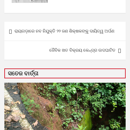
Post
ରାୟଗଡ଼ାରେ ନବ ନିଯୁକ୍ତି ୨୨ ଜଣ ଶିକ୍ଷକଙ୍କୁ ଦାୟିତ୍ୱ ଅର୍ପଣ
navigation
ଜୈବିକ ଖତ ବିକ୍ରୟ କେନ୍ଦ୍ର ଉଦଘାଟିତ
ସତେଜ ବାର୍ତ୍ତା