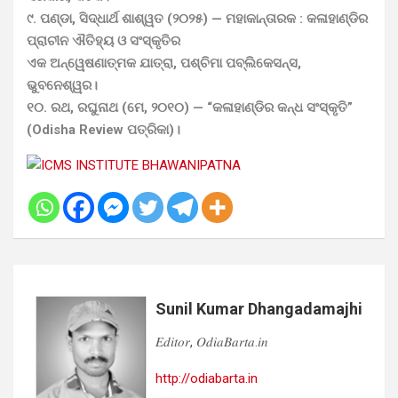
୯. ପଣ୍ଡା, ସିଦ୍ଧାର୍ଥ ଶାଶ୍ୱତ (୨୦୨୫) — ମହାକାନ୍ତାରକ : କଳାହାଣ୍ଡିର
ପ୍ରାଚୀନ ଐତିହ୍ୟ ଓ ସଂସ୍କୃତିର
ଏକ ଅନ୍ୱେଷଣାତ୍ମକ ଯାତ୍ରା, ପଶ୍ଚିମା ପବ୍ଲିକେସନ୍ସ,
ଭୁବନେଶ୍ୱର।
୧୦. ରଥ, ରଘୁନାଥ (ମେ, ୨୦୧୦) — “କଳାହାଣ୍ଡିର କନ୍ଧ ସଂସ୍କୃତି”
(Odisha Review ପତ୍ରିକା)।
Sunil Kumar Dhangadamajhi
𝐸𝑑𝑖𝑡𝑜𝑟, 𝑂𝑑𝑖𝑎𝐵𝑎𝑟𝑡𝑎.𝑖𝑛
http://odiabarta.in