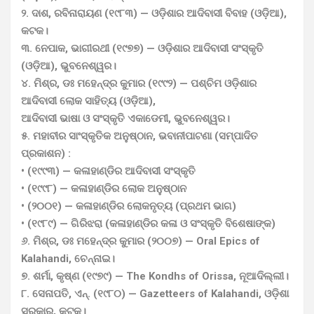
୨. ଦାଶ, ରବିନାରାୟଣ (୧୯୮୩) — ଓଡ଼ିଶାର ଆଦିବାସୀ ବିବାହ (ଓଡ଼ିଆ),
କଟକ।
୩. ନେପାକ, ଭାଗୀରଥୀ (୧୯୭୭) — ଓଡ଼ିଶାର ଆଦିବାସୀ ସଂସ୍କୃତି
(ଓଡ଼ିଆ), ଭୁବନେଶ୍ୱର।
୪. ମିଶ୍ର, ଡଃ ମହେନ୍ଦ୍ର କୁମାର (୧୯୯୨) — ପଶ୍ଚିମ ଓଡ଼ିଶାର
ଆଦିବାସୀ ଲୋକ ସାହିତ୍ୟ (ଓଡ଼ିଆ),
ଆଦିବାସୀ ଭାଷା ଓ ସଂସ୍କୃତି ଏକାଡେମୀ, ଭୁବନେଶ୍ୱର।
୫. ମହାବୀର ସାଂସ୍କୃତିକ ଅନୁଷ୍ଠାନ, ଭବାନୀପାଟଣା (ସମ୍ପାଦିତ
ପ୍ରକାଶନ) :
• (୧୯୯୩) — କଳାହାଣ୍ଡିର ଆଦିବାସୀ ସଂସ୍କୃତି
• (୧୯୯୮) — କଳାହାଣ୍ଡିର ଲୋକ ଅନୁଷ୍ଠାନ
• (୨୦୦୧) — କଳାହାଣ୍ଡିର ଲୋକନୃତ୍ୟ (ପ୍ରଥମ ଭାଗ)
• (୧୯୮୯) — ଗିରିଝରା (କଳାହାଣ୍ଡିର କଳା ଓ ସଂସ୍କୃତି ବିଶେଷାଙ୍କ)
୬. ମିଶ୍ର, ଡଃ ମହେନ୍ଦ୍ର କୁମାର (୨୦୦୭) — Oral Epics of
Kalahandi, ଚେନ୍ନାଇ।
୭. ଶର୍ମା, କୃଷ୍ଣ (୧୯୭୯) — The Kondhs of Orissa, ନୂଆଦିଲ୍ଲୀ।
୮. ସେନାପତି, ଏନ୍. (୧୯୮୦) — Gazetteers of Kalahandi, ଓଡ଼ିଶା
ସରକାର, କଟକ।