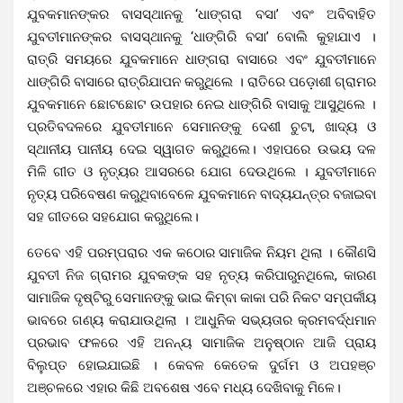
ଯୁବକମାନଙ୍କର ବାସସ୍ଥାନକୁ ‘ଧାଙ୍ଗରା ବସା’ ଏବଂ ଅବିବାହିତ
ଯୁବତୀମାନଙ୍କର ବାସସ୍ଥାନକୁ ‘ଧାଙ୍ଗିରି ବସା’ ବୋଲି କୁହାଯାଏ ।
ରାତ୍ରି ସମୟରେ ଯୁବକମାନେ ଧାଙ୍ଗରା ବାସାରେ ଏବଂ ଯୁବତୀମାନେ
ଧାଙ୍ଗିରି ବାସାରେ ରାତ୍ରିଯାପନ କରୁଥିଲେ । ରାତିରେ ପଡ଼ୋଶୀ ଗ୍ରାମର
ଯୁବକମାନେ ଛୋଟଛୋଟ ଉପହାର ନେଇ ଧାଙ୍ଗିରି ବାସାକୁ ଆସୁଥିଲେ ।
ପ୍ରତିବଦଳରେ ଯୁବତୀମାନେ ସେମାନଙ୍କୁ ଦେଶୀ ଚୁଟା, ଖାଦ୍ୟ ଓ
ସ୍ଥାନୀୟ ପାନୀୟ ଦେଇ ସ୍ୱାଗତ କରୁଥିଲେ। ଏହାପରେ ଉଭୟ ଦଳ
ମିଳି ଗୀତ ଓ ନୃତ୍ୟର ଆସରରେ ଯୋଗ ଦେଉଥିଲେ । ଯୁବତୀମାନେ
ନୃତ୍ୟ ପରିବେଷଣ କରୁଥିବାବେଳେ ଯୁବକମାନେ ବାଦ୍ୟଯନ୍ତ୍ର ବଜାଇବା
ସହ ଗୀତରେ ସହଯୋଗ କରୁଥିଲେ।
ତେବେ ଏହି ପରମ୍ପରାର ଏକ କଠୋର ସାମାଜିକ ନିୟମ ଥିଲା । କୌଣସି
ଯୁବତୀ ନିଜ ଗ୍ରାମର ଯୁବକଙ୍କ ସହ ନୃତ୍ୟ କରିପାରୁନଥିଲେ, କାରଣ
ସାମାଜିକ ଦୃଷ୍ଟିରୁ ସେମାନଙ୍କୁ ଭାଇ କିମ୍ବା କାକା ପରି ନିକଟ ସମ୍ପର୍କୀୟ
ଭାବରେ ଗଣ୍ୟ କରାଯାଉଥିଲା । ଆଧୁନିକ ସଭ୍ୟତାର କ୍ରମବର୍ଦ୍ଧମାନ
ପ୍ରଭାବ ଫଳରେ ଏହି ଅନନ୍ୟ ସାମାଜିକ ଅନୁଷ୍ଠାନ ଆଜି ପ୍ରାୟ
ବିଲୁପ୍ତ ହୋଇଯାଇଛି । କେବଳ କେତେକ ଦୁର୍ଗମ ଓ ଅପହଞ୍ଚ
ଅଞ୍ଚଳରେ ଏହାର କିଛି ଅବଶେଷ ଏବେ ମଧ୍ୟ ଦେଖିବାକୁ ମିଳେ।