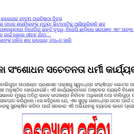
ଲେଜର ୪୧ତମ ପ୍ରତିଷ୍ଠା ଦିବସ
ଦନ ଶ୍ରମିକଙ୍କ ମୃତ୍ୟୁ; ଭିଟାମାଟିକୁ ଆସିପାରିଲାନି ଶବ
ଚାୟତରେ ବିଜେଡିର ଶକ୍ତି ବୃଦ୍ଧି; ବିଜେପି ଛାଡ଼ିଲେ ସରପଞ୍ଚ ଏବଂ ତାଙ୍କ ସମର
ାଇଁ ହେଲେ ଜୀବନ ଯିବା…
କ ଗଳିତ ଶବ ଉଦ୍ଧାର; ତଦନ୍ତ ଜାରି
କା ସଂଶୋଧନ ସଚେତନତା ଧର୍ମୀ କାର୍ଯ୍ୟ
ବାଲିଗୁଡ଼ା ଉପଖଣ୍ଡ ପ୍ରଶାସନ ପକ୍ଷରୁ ସ୍ୱତନ୍ତ୍ର ସଂକ୍ଷିପ୍ତ ଭୋଟର ତାଲି
ନୁଷ୍ଠିତ ହୋଇଯାଇଛି। ଏହି କାର୍ଯ୍ୟକ୍ରମରେ ଅଞ୍ଚଳର ବ୍ୟକ୍ତି ବିଶେଷ,
ାରେ ମୁଖ୍ୟ ଅତିଥି ଭାବେ ଉପଖଣ୍ଡ ନିର୍ବାଚନ ଅଧିକାରୀ ତଥା ବାଲିଗୁଡ଼ା ଉ
ୋକପାତ କରିଥିଲେ। ସେ କହିଥିଲେ ଯେ, ଏକ ସୁଦୃଢ଼ ଗଣତନ୍ତ୍ର ଗଠନ ପାଇଁ 
କୁ ସୁରକ୍ଷିତ କରିବା ପାଇଁ ସରକାର ଏହି ଅଭିଯାନକୁ ବ୍ୟାପକ ଭାବେ ପ୍ରୋତ୍