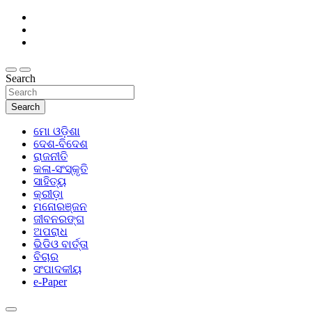
Skip
to
content
Search
Search
ମୋ ଓଡ଼ିଶା
ଦେଶ-ବିଦେଶ
ରାଜନୀତି
କଳା-ସଂସ୍କୃତି
ସାହିତ୍ୟ
କ୍ରୀଡ଼ା
ମନୋରଞ୍ଜନ
ଜୀବନରଙ୍ଗ
ଅପରାଧ
ଭିଡିଓ ବାର୍ତ୍ତା
ବିଚାର
ସଂପାଦକୀୟ
e-Paper