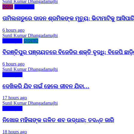
Sunil Kumar Dhangadamajhi
ବିଚାର
ମୋ ଓଡ଼ିଶା
ତାମିଲନାଡୁରେ ଦାଦନ ଶ୍ରମିକଙ୍କ ମୃତ୍ୟୁ; ଭିଟାମାଟିକୁ ଆସିପାର
6 hours ago
Sunil Kumar Dhangadamajhi
ମୋ ଓଡ଼ିଶା
ରାଜନୀତି
ବିରଞ୍ଚିପୁର ପଞ୍ଚାୟତରେ ବିଜେଡିର ଶକ୍ତି ବୃଦ୍ଧି; ବିଜେପି ଛା
6 hours ago
Sunil Kumar Dhangadamajhi
ମୋ ଓଡ଼ିଶା
ଦେଖିକରି ଯିବ ନାଇଁ ହେଲେ ଜୀବନ ଯିବା…
17 hours ago
Sunil Kumar Dhangadamajhi
ମୋ ଓଡ଼ିଶା
ନିଖୋଜ ମହିଳାଙ୍କ ଗଳିତ ଶବ ଉଦ୍ଧାର; ତଦନ୍ତ ଜାରି
18 hours ago