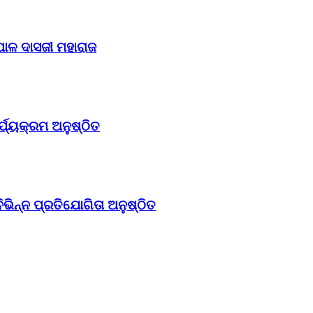
ପାଳ ଦାସଜୀ ମହାରାଜ
ଯ୍ୟକ୍ରମ ଅନୁଷ୍ଠିତ
ିନ୍ନ ପ୍ରତିଯୋଗିତା ଅନୁଷ୍ଠିତ