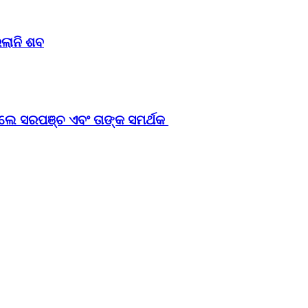
ିଲାନି ଶବ
ଡ଼ିଲେ ସରପଞ୍ଚ ଏବଂ ତାଙ୍କ ସମର୍ଥକ