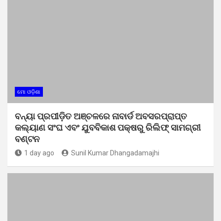
ମୋ ଓଡ଼ିଶା
ବନ୍ୟା ପ୍ରପୀଡ଼ିତ ଅଞ୍ଚଳରେ ନାବାର୍ଡ ଅବସରପ୍ରାପ୍ତ
କଲ୍ୟାଣ ସଂଘ ଏବଂ ଯୁବବିକାଶ ପକ୍ଷରୁ ରିଲିଫ୍ ସାମଗ୍ରୀ
ବଣ୍ଟନ
1 day ago
Sunil Kumar Dhangadamajhi