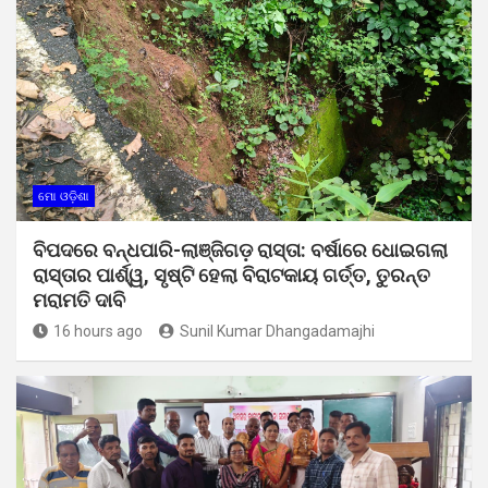
ମୋ ଓଡ଼ିଶା
ବିପଦରେ ବନ୍ଧପାରି-ଲାଞ୍ଜିଗଡ଼ ରାସ୍ତା: ବର୍ଷାରେ ଧୋଇଗଲା
ରାସ୍ତାର ପାର୍ଶ୍ୱ, ସୃଷ୍ଟି ହେଲା ବିରାଟକାୟ ଗର୍ତ୍ତ, ତୁରନ୍ତ
ମରାମତି ଦାବି
16 hours ago
Sunil Kumar Dhangadamajhi