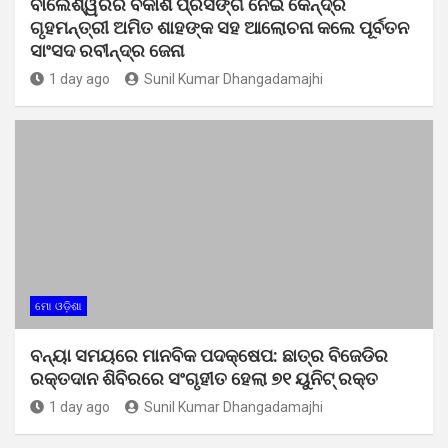
ବାଲେଶ୍ୱରର ବିକାଶ ପ୍ରସଙ୍ଗ ନେଇ କେନ୍ଦ୍ର
ଗୃହମନ୍ତ୍ରୀ ଅମିତ ଶାହଙ୍କ ସହ ଆଲୋଚନା କଲେ ପୂର୍ବତନ
ସାଂସଦ ରବୀନ୍ଦ୍ର ଜେନା
1 day ago
Sunil Kumar Dhangadamajhi
ମୋ ଓଡ଼ିଶା
ବନ୍ୟା ସମୟରେ ମାନବିକ ପଦକ୍ଷେପ: ଛାତ୍ର ବିଜେଡିର
ରକ୍ତଦାନ ଶିବିରରେ ସଂଗୃହୀତ ହେଲା ୭୧ ୟୁନିଟ୍ ରକ୍ତ
1 day ago
Sunil Kumar Dhangadamajhi