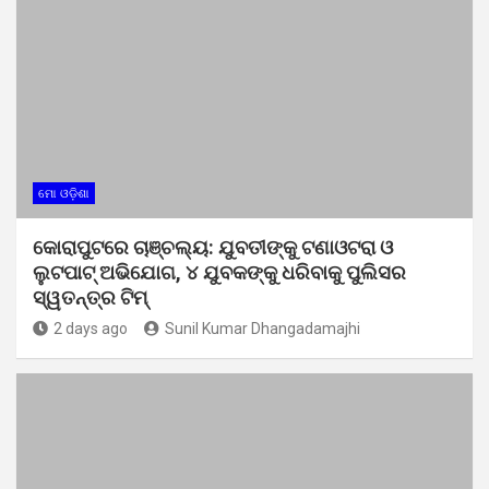
ମୋ ଓଡ଼ିଶା
କୋରାପୁଟରେ ଚାଞ୍ଚଲ୍ୟ: ଯୁବତୀଙ୍କୁ ଟଣାଓଟରା ଓ
ଲୁଟପାଟ୍ ଅଭିଯୋଗ, ୪ ଯୁବକଙ୍କୁ ଧରିବାକୁ ପୁଲିସର
ସ୍ୱତନ୍ତ୍ର ଟିମ୍
2 days ago
Sunil Kumar Dhangadamajhi