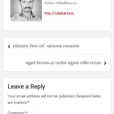
𝐸𝑑𝑖𝑡𝑜𝑟, 𝑂𝑑𝑖𝑎𝐵𝑎𝑟𝑡𝑎.𝑖𝑛
http://odiabarta.in
Post
ହରିହରଙ୍କ ମିଳନ ପର୍ବ : ଭୀମକେଲା ମକରମେଳା
navigation
ସ୍ୱାମୀ ବିବେକାନନ୍ଦ ପବ୍ଲିକ ସ୍କୁଲର ବାର୍ଷିକ ଉତ୍ସବ
Leave a Reply
Your email address will not be published.
Required fields
are marked
*
Comment
*