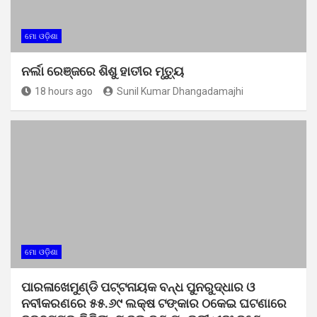
ମୋ ଓଡ଼ିଶା
ନର୍ଲା ରେଞ୍ଜରେ ଶିଶୁ ହାତୀର ମୃତ୍ୟୁ
18 hours ago
Sunil Kumar Dhangadamajhi
ମୋ ଓଡ଼ିଶା
ପାରଳାଖେମୁଣ୍ଡି ପଟ୍ଟନାୟକ ବନ୍ଧ ପୁନରୁଦ୍ଧାର ଓ
ନବୀକରଣରେ ୫୫.୬୯ ଲକ୍ଷ ଟଙ୍କାର ଠକେଇ ଘଟଣାରେ