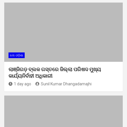
ମୋ ଓଡ଼ିଶା
ଲାଞ୍ଜିଗଡ଼ ବ୍ଲକ ଗସ୍ତରେ ଜିଲ୍ଲା ପରିଷଦ ମୁଖ୍ୟ
କାର୍ଯ୍ୟନିର୍ବାହୀ ଅଧିକାରୀ
1 day ago
Sunil Kumar Dhangadamajhi