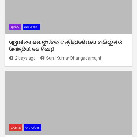
କ୍ରୀଡ଼ା
ମୋ ଓଡ଼ିଶା
ସ୍ୱାଧୀନତା କପ ଫୁଟବଲ ଚମ୍ପିୟାନସିପରେ ବାଲିଗୁଡା ଓ
ସିପାଞ୍ଜିରୀ ଦଳ ବିଜୟୀ
2 days ago
Sunil Kumar Dhangadamajhi
ଅପରାଧ
ମୋ ଓଡ଼ିଶା