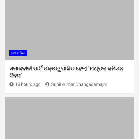
ମୋ ଓଡ଼ିଶା
ସମାଜବାଦୀ ପାର୍ଟି ପକ୍ଷରୁ ପାଳିତ ହେଲା ‘ମଣ୍ଡଳ କମିଶନ
ଦିବସ’
18 hours ago
Sunil Kumar Dhangadamajhi