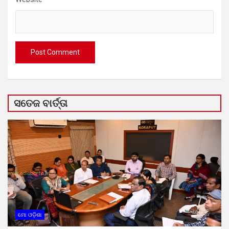
ସତେଜ ବାର୍ତ୍ତା
ମୋ ଓଡ଼ିଶା