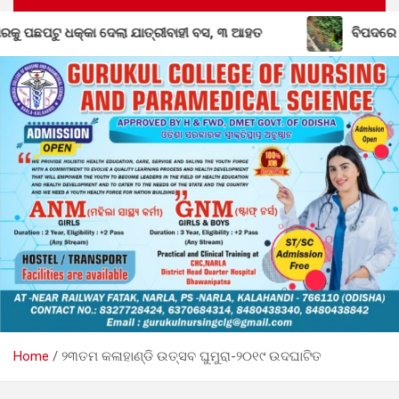
ଦେଲା ଯାତ୍ରୀବାହୀ ବସ, ୩ ଆହତ
ବିପଦରେ ବନ୍ଧପାରି-ଲାଞ୍ଜିଗଡ଼ ରା
Home
୨୩ତମ କଳାହାଣ୍ଡି ଉତ୍ସବ ଘୁମୁରା-୨୦୧୯ ଉଦଘାଟିତ