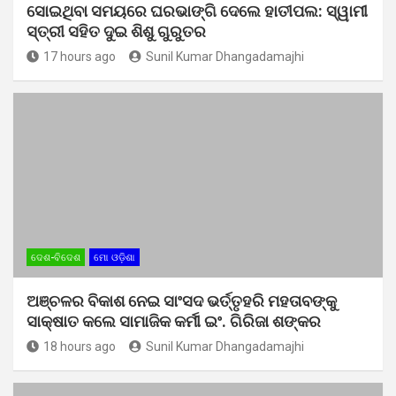
ସୋଇଥିବା ସମୟରେ ଘରଭାଙ୍ଗି ଦେଲେ ହାତୀପଲ: ସ୍ୱାମୀ
ସ୍ତ୍ରୀ ସହିତ ଦୁଇ ଶିଶୁ ଗୁରୁତର
17 hours ago
Sunil Kumar Dhangadamajhi
ଦେଶ-ବିଦେଶ
ମୋ ଓଡ଼ିଶା
ଅଞ୍ଚଳର ବିକାଶ ନେଇ ସାଂସଦ ଭର୍ତ୍ତୃହରି ମହତାବଙ୍କୁ
ସାକ୍ଷାତ କଲେ ସାମାଜିକ କର୍ମୀ ଇଂ. ଗିରିଜା ଶଙ୍କର
18 hours ago
Sunil Kumar Dhangadamajhi