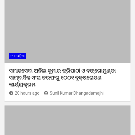
ମୋ ଓଡ଼ିଶା
ସମାଜସେବୀ ଅନିଲ କୁମାର ତ୍ରିପାଠୀ ଓ ବଙ୍ଗୋମୁଣ୍ଡା
ସାମ୍ବାଦିକ ସଂଘ ତରଫରୁ ୧୦୦୧ ବୃକ୍ଷରୋପଣ
କାର୍ଯ୍ୟକ୍ରମ
20 hours ago
Sunil Kumar Dhangadamajhi