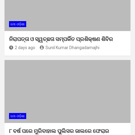
ମୋ ଓଡ଼ିଶା
ନିରାପତ୍ତା ଓ ସ୍ୱଚ୍ଛତା ସମ୍ପର୍କିତ ପ୍ରଶିକ୍ଷଣ ଶିବିର
2 days ago
Sunil Kumar Dhangadamajhi
ମୋ ଓଡ଼ିଶା
୮ ବର୍ଷ ପରେ ମୁରିବାହାଲ ପୁଲିସର ଜାଲରେ ଫେରାର