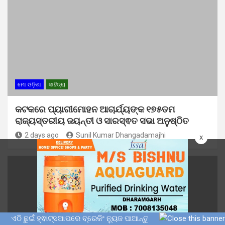
ମୋ ଓଡ଼ିଶା
ସାହିତ୍ୟ
କଟକରେ ପ୍ୟାରୀମୋହନ ଆଚାର୍ଯ୍ୟଙ୍କ ୧୭୫ତମ
ରାଜ୍ୟସ୍ତରୀୟ ଜୟନ୍ତୀ ଓ ସାରସ୍ଵତ ସଭା ଅନୁଷ୍ଠିତ
2 days ago
Sunil Kumar Dhangadamajhi
x
ଏଠି ଛୁଇଁ ହ୍ଵାଟ୍ସଆପରେ ବ୍ରେକିଂ ନ୍ୟୁଜ ପାଆନ୍ତୁ