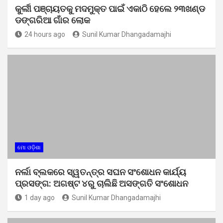
କୁର୍ଲୀ ପଞ୍ଚାୟତକୁ ମଦମୁକ୍ତ ପାଇଁ ଏକାଠି ହେଲେ ୨୩ଖଣ୍ଡ
ଡଙ୍ଗରିଆ ଗାଁର ଲୋକ
24 hours ago
Sunil Kumar Dhangadamajhi
ମୋ ଓଡ଼ିଶା
ନର୍ଲା ବ୍ଲକରେ ସ୍ୱତନ୍ତ୍ର ସଘନ ସଂଶୋଧନ କାର୍ଯ୍ୟ
ପ୍ରସଙ୍ଗ: ଅଗଷ୍ଟ ୪ରୁ ଚାଲିଛି ଅସଙ୍ଗତି ସଂଶୋଧନ
1 day ago
Sunil Kumar Dhangadamajhi