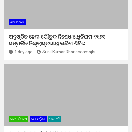
ମୋ ଓଡ଼ିଶା
ଅନୁଷ୍ଠିତ ହେଲା ଯୌତୁକ ନିଷେଧ ଅଧିନିୟମ-୧୯୬୧
ସମ୍ପର୍କିତ ଜିଲ୍ଲାସ୍ତରୀୟ ତାଲିମ ଶିବିର
1 day ago
Sunil Kumar Dhangadamajhi
ଦେଶ-ବିଦେଶ
ମୋ ଓଡ଼ିଶା
ରାଜନୀତି