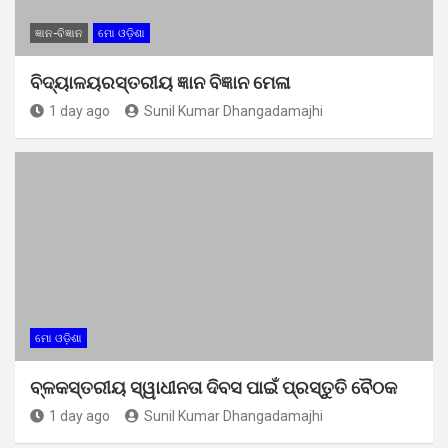
ଜ୍ଞାନ-ବିଜ୍ଞାନ
ମୋ ଓଡ଼ିଶା
ବିଦ୍ୟାଳୟରସ୍ତରୀୟ ଜ୍ଞାନ ବିଜ୍ଞାନ ମେଳା
1 day ago
Sunil Kumar Dhangadamajhi
ମୋ ଓଡ଼ିଶା
ବ୍ଳକସ୍ତରୀୟ ସ୍ୱାଧୀନତା ଦିବସ ପାଇଁ ପ୍ରସ୍ତୁତି ବୈଠକ
1 day ago
Sunil Kumar Dhangadamajhi