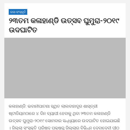
କଳା-ସଂସ୍କୃତି
୨୩ତମ କଳାହାଣ୍ଡି ଉତ୍ସବ ଘୁମୁରା-୨୦୧୯
ଉଦଘାଟିତ
କଳାହାଣ୍ଡି: ଭବାନୀପାଟଣା ସ୍ଥିତ ଲାଲବାହାଦୂର ଶାସ୍ତ୍ରୀ
ଷ୍ଟାଡିୟମଠାରେ ୪ ଦିନ ବ୍ୟାପୀ ହେବାକୁ ଥିବା ୨୩ତମ କଳାହାଣ୍ଡି
ଉତ୍ସବ ଘୁମୁରା-୨୦୧୯ ସୋମବାର ସନ୍ଧ୍ୟାରେ ଉଦଘାଟିତ ହୋଇଯାଇଛି
। ଜିଲ୍ଲା ସଂସ୍କୃତି ପରିଷଦ ପକ୍ଷରୁ ଜିଲ୍ଲାର ବିଭିନ୍ନ ଦେବାଦେବୀ ପୀଠ