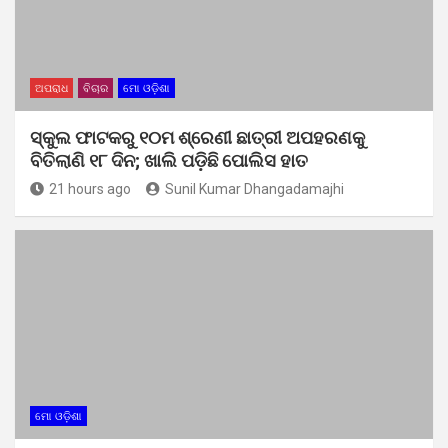
ଅପରାଧ
ବିଚାର
ମୋ ଓଡ଼ିଶା
ସ୍କୁଲ ଫାଟକରୁ ୧୦ମ ଶ୍ରେଣୀ ଛାତ୍ରୀ ଅପହରଣକୁ
ବିତିଲାଣି ୧୮ ଦିନ; ଖାଲି ପଡ଼ିଛି ପୋଲିସ ହାତ
21 hours ago
Sunil Kumar Dhangadamajhi
ମୋ ଓଡ଼ିଶା