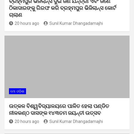
ବ୍ରହ୍ମପୁର ଭିଜିଲାନ୍ସ ଦୁଇ ଜଣ ଯନ୍ତ୍ରୀ ଏବଂ ଜଣେ
ଠିକାଦାରଙ୍କୁ ଗିରଫ କରି ବ୍ରହ୍ମପୁର ଭିଜିଲାନ୍ସ କୋର୍ଟ
ଚାଲାଣ
20 hours ago
Sunil Kumar Dhangadamajhi
ମୋ ଓଡ଼ିଶା
ଉତ୍କଳ ବିଶ୍ୱବିଦ୍ୟାଳୟରେ ପାଳିତ ହେଲା ପଣ୍ଡିତ
ନୀଳକଣ୍ଠ ଦାସଙ୍କ ୧୪୩ତମ ଜୟନ୍ତୀ ଉତ୍ସବ
20 hours ago
Sunil Kumar Dhangadamajhi