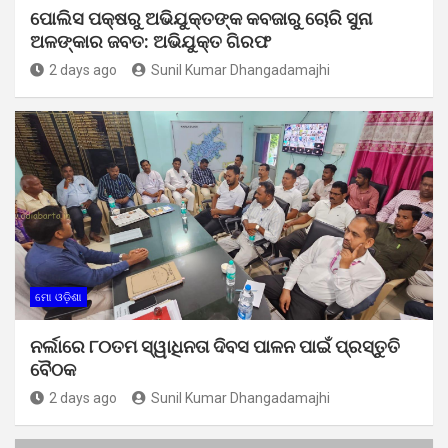
ପୋଲିସ ପକ୍ଷରୁ ଅଭିଯୁକ୍ତଙ୍କ କବଜାରୁ ଚୋରି ସୁନା
ଅଳଙ୍କାର ଜବତ: ଅଭିଯୁକ୍ତ ଗିରଫ
2 days ago
Sunil Kumar Dhangadamajhi
ମୋ ଓଡ଼ିଶା
ନର୍ଲାରେ ୮୦ତମ ସ୍ୱାଧିନତା ଦିବସ ପାଳନ ପାଇଁ ପ୍ରସ୍ତୁତି
ବୈଠକ
2 days ago
Sunil Kumar Dhangadamajhi