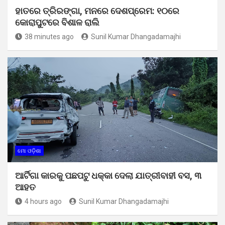
ହାତରେ ତ୍ରିରଙ୍ଗା, ମନରେ ଦେଶପ୍ରେମ: ୧୦ରେ
କୋରାପୁଟରେ ବିଶାଳ ରାଲି
38 minutes ago
Sunil Kumar Dhangadamajhi
ମୋ ଓଡ଼ିଶା
ଆର୍ଟିଗା କାରକୁ ପଛପଟୁ ଧକ୍କା ଦେଲା ଯାତ୍ରୀବାହୀ ବସ, ୩
ଆହତ
4 hours ago
Sunil Kumar Dhangadamajhi