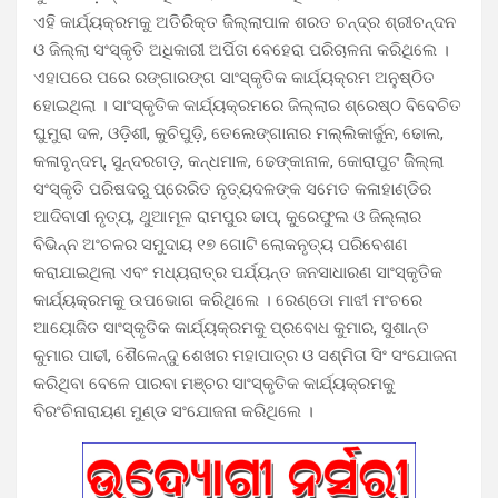
ଏହି କାର୍ଯ୍ୟକ୍ରମକୁ ଅତିରିକ୍ତ ଜିଲ୍ଲାପାଳ ଶରତ ଚନ୍ଦ୍ର ଶ୍ରୀଚନ୍ଦନ
ଓ ଜିଲ୍ଲା ସଂସ୍କୃତି ଅଧିକାରୀ ଅର୍ପିତା ବେହେରା ପରିଚାଳନା କରିଥିଲେ ।
ଏହାପରେ ପରେ ରଙ୍ଗାରଙ୍ଗ ସାଂସ୍କୃତିକ କାର୍ଯ୍ୟକ୍ରମ ଅନୁଷ୍ଠିତ
ହୋଇଥିଲା । ସାଂସ୍କୃତିକ କାର୍ଯ୍ୟକ୍ରମରେ ଜିଲ୍ଲାର ଶ୍ରେଷ୍ଠ ବିବେଚିତ
ଘୁମୁରା ଦଳ, ଓଡ଼ିଶୀ, କୁଚିପୁଡ଼ି, ତେଲେଙ୍ଗାନାର ମଲ୍ଲିକାର୍ଜୁନ, ଢୋଲ,
କଳାବୃନ୍ଦମ୍, ସୁନ୍ଦରଗଡ଼, କନ୍ଧମାଳ, ଢେଙ୍କାନାଳ, କୋରାପୁଟ ଜିଲ୍ଲା
ସଂସ୍କୃତି ପରିଷଦରୁ ପ୍ରେରିତ ନୃତ୍ୟଦଳଙ୍କ ସମେତ କଳାହାଣ୍ଡିର
ଆଦିବାସୀ ନୃତ୍ୟ, ଥୁଆମୂଳ ରାମପୁର ଢାପ୍, କୁରେଫୁଲ ଓ ଜିଲ୍ଲାର
ବିଭିନ୍ନ ଅଂଚଳର ସମୁଦାୟ ୧୭ ଗୋଟି ଲୋକନୃତ୍ୟ ପରିବେଶଣ
କରାଯାଇଥିଲା ଏବଂ ମଧ୍ୟରାତ୍ର ପର୍ଯ୍ୟନ୍ତ ଜନସାଧାରଣ ସାଂସ୍କୃତିକ
କାର୍ଯ୍ୟକ୍ରମକୁ ଉପଭୋଗ କରିଥିଲେ । ରେଣ୍ଡୋ ମାଝୀ ମଂଚରେ
ଆୟୋଜିତ ସାଂସ୍କୃତିକ କାର୍ଯ୍ୟକ୍ରମକୁ ପ୍ରବୋଧ କୁମାର, ସୁଶାନ୍ତ
କୁମାର ପାଢୀ, ଶୈଳେନ୍ଦୁ ଶେଖର ମହାପାତ୍ର ଓ ସଶ୍ମିତା ସିଂ ସଂଯୋଜନା
କରିଥିବା ବେଳେ ପାରବା ମଞ୍ଚର ସାଂସ୍କୃତିକ କାର୍ଯ୍ୟକ୍ରମକୁ
ବିରଂଚିନାରାୟଣ ମୁଣ୍ଡ ସଂଯୋଜନା କରିଥିଲେ ।