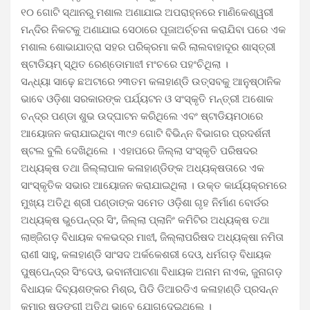
୧୦ ଗୋଟି ସ୍ଥାନରୁ ମଶାଲ ଅଣାଯାଇ ଅପରାହ୍ନରେ ମାଣିକେଶ୍ୱରୀ
ମନ୍ଦିର ନିକଟକୁ ଅଣାଯାଇ ସେଠାରେ ପୂଜାଅର୍ଚ୍ଚନା କରାଯିବା ପରେ ଏକ
ମଶାଲ ଶୋଭାଯାତ୍ରା ସହର ପରିକ୍ରମା କରି ଲାଲବାହାଦୂର ଶାସ୍ତ୍ରୀ
ଷ୍ଟାଡିୟମ୍ ସ୍ଥିତ ରେଣ୍ଡୋମାଝୀ ମଂଚରେ ପହଂଚିଥିଲା ।
ସନ୍ଧ୍ୟା ସାଢ଼େ ଛଅଟାରେ ୨୩ତମ କଳାହାଣ୍ଡି ଉତ୍ସବକୁ ଆନୁଷ୍ଠାନିକ
ଭାବେ ଓଡ଼ିଶା ସରକାରଙ୍କ ପର୍ଯ୍ୟଟନ ଓ ସଂସ୍କୃତି ମନ୍ତ୍ରୀ ଅଶୋକ
ଚନ୍ଦ୍ର ପଣ୍ଡା ଶୁଭ ଉଦ୍ଘାଟନ କରିଥିଲେ ଏବଂ ଷ୍ଟାଡିୟମଠାରେ
ଆୟୋଜନ କରାଯାଇଥିବା ୩୯୬ ଗୋଟି ବିଭିନ୍ନ ବିଭାଗର ପ୍ରଦର୍ଶନୀ
ଷ୍ଟଲ ବୁଲି ଦେଖିଥିଲେ । ଏହାପରେ ଜିଲ୍ଲା ସଂସ୍କୃତି ପରିଷଦର
ଅଧ୍ୟକ୍ଷ ତଥା ଜିଲ୍ଲାପାଳ କଳାହାଣ୍ଡିଙ୍କ ଅଧ୍ୟକ୍ଷତାରେ ଏକ
ସାଂସ୍କୃତିକ ସଭାର ଆୟୋଜନ କରାଯାଇଥିଲା । ଉକ୍ତ କାର୍ଯ୍ୟକ୍ରମରେ
ମୁଖ୍ୟ ଅତିଥି ଶ୍ରୀ ପଣ୍ଡାଙ୍କ ସମେତ ଓଡ଼ିଶା ଗୃହ ନିର୍ମାଣ ବୋର୍ଡର
ଅଧ୍ୟକ୍ଷ ଭୁପେନ୍ଦ୍ର ସିଂ, ଜିଲ୍ଲା ପ୍ଲାନିଂ କମିଟିର ଅଧ୍ୟକ୍ଷ ତଥା
ଲାଞ୍ଜିଗଡ଼ ବିଧାୟକ ବଳଭଦ୍ର ମାଝୀ, ଜିଲ୍ଲାପରିଷଦ ଅଧ୍ୟକ୍ଷା ନମିତା
ରାଣୀ ସାହୁ, କଳାହାଣ୍ଡି ସାଂସଦ ଅର୍କକେଶରୀ ଦେଓ, ଧର୍ମଗଡ଼ ବିଧାୟକ
ପୁଷ୍ପେନ୍ଦ୍ର ସିଂଦେଓ, ଭବାନୀପାଟଣା ବିଧାୟକ ଅନାମ ନାଏକ, ଜୁନାଗଡ଼
ବିଧାୟକ ଦିବ୍ୟଶଙ୍କର ମିଶ୍ର, ପିଡି ଡିଆରଡିଏ କଳାହାଣ୍ଡି ପ୍ରସନ୍ନ
କୁମାର ଷଡ଼ଙ୍ଗୀ ଅତିଥି ଭାବେ ଯୋଗଦେଇଥିଲେ ।