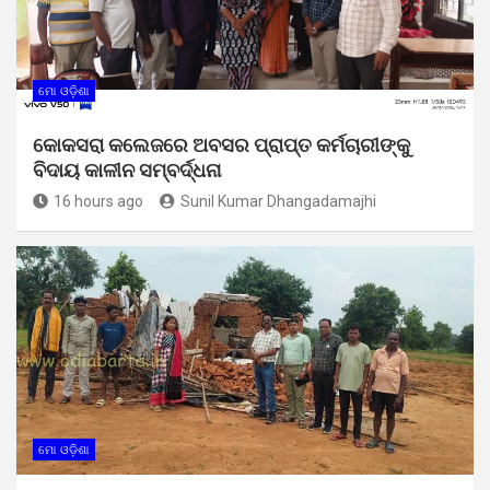
ମୋ ଓଡ଼ିଶା
କୋକସରା କଲେଜରେ ଅବସର ପ୍ରାପ୍ତ କର୍ମଚାରୀଙ୍କୁ
ବିଦାୟ କାଳୀନ ସମ୍ବର୍ଦ୍ଧନା
16 hours ago
Sunil Kumar Dhangadamajhi
ମୋ ଓଡ଼ିଶା