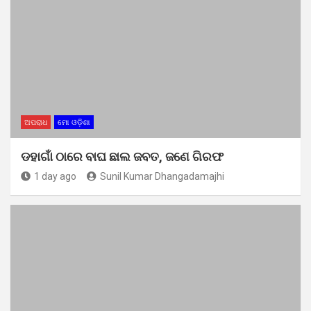
ଅପରାଧ
ମୋ ଓଡ଼ିଶା
ଡହାଗାଁ ଠାରେ ବାଘ ଛାଲ ଜବତ, ଜଣେ ଗିରଫ
1 day ago
Sunil Kumar Dhangadamajhi