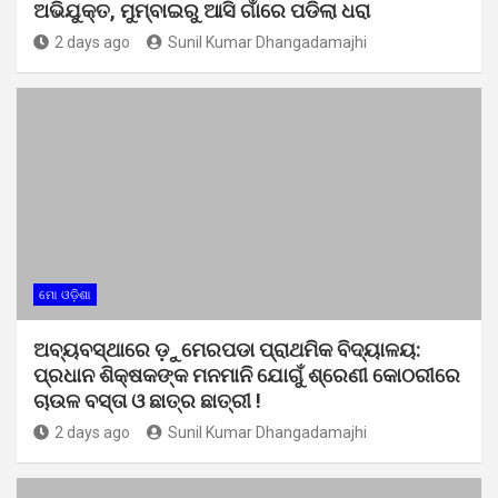
ଅଭିଯୁକ୍ତ, ମୁମ୍ବାଇରୁ ଆସି ଗାଁରେ ପଡିଲା ଧରା
2 days ago
Sunil Kumar Dhangadamajhi
ମୋ ଓଡ଼ିଶା
ଅବ୍ୟବସ୍ଥାରେ ଡ଼ୁମେରପଡା ପ୍ରାଥମିକ ବିଦ୍ୟାଳୟ:
ପ୍ରଧାନ ଶିକ୍ଷକଙ୍କ ମନମାନି ଯୋଗୁଁ ଶ୍ରେଣୀ କୋଠରୀରେ
ଚାଉଳ ବସ୍ତା ଓ ଛାତ୍ର ଛାତ୍ରୀ !
2 days ago
Sunil Kumar Dhangadamajhi