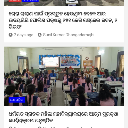
ଚୋରା ଚାଲାଣ ପାଇଁ ପ୍ରସ୍ତୁତ ହେଉଥିବା ବେଳେ ଆର
ଉଦୟଗିରି ପୋଲିସ ପକ୍ଷରୁ ୨୫୧ କେଜି ଗଞ୍ଜେଇ ଜବତ, ୨
ଗିରଫ
2 days ago
Sunil Kumar Dhangadamajhi
ମୋ ଓଡ଼ିଶା
ଧର୍ମଗଡ ସ୍ନାତକ ମହିଳା ମହାବିଦ୍ୟାଳୟରେ ଆତ୍ମ ସୁରକ୍ଷା
କାର୍ଯ୍ୟକ୍ରମ ଅନୁଷ୍ଠିତ