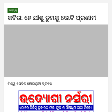
ସାହିତ୍ୟ
କବିତା: ହେ ଯୀଶୁ ତୁମକୁ କୋଟି ପ୍ରଣାମ
ବିଶ୍ୱ ସେଦିନ ହୋଇଥିଲା ସ୍ତବ୍ଧ