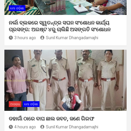
ମୋ ଓଡ଼ିଶା
ନର୍ଲା ବ୍ଲକରେ ସ୍ୱତନ୍ତ୍ର ସଘନ ସଂଶୋଧନ କାର୍ଯ୍ୟ
ପ୍ରସଙ୍ଗ: ଅଗଷ୍ଟ ୪ରୁ ଚାଲିଛି ଅସଙ୍ଗତି ସଂଶୋଧନ
3 hours ago
Sunil Kumar Dhangadamajhi
ଅପରାଧ
ମୋ ଓଡ଼ିଶା
ଡହାଗାଁ ଠାରେ ବାଘ ଛାଲ ଜବତ, ଜଣେ ଗିରଫ
4 hours ago
Sunil Kumar Dhangadamajhi