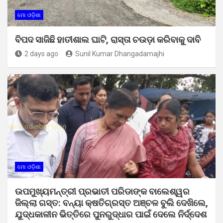
ମୋ ଓଡ଼ିଶା
ବିପଦ ସାଜିଛି ହାତୀଶାଲ ଘାଟି, ରାସ୍ତା ଚଉଡ଼ା କରିବାକୁ ଦାବି
2 days ago
Sunil Kumar Dhangadamajhi
ମୋ ଓଡ଼ିଶା
ଉପମୁଖ୍ୟମନ୍ତ୍ରୀ ପ୍ରଭାତୀ ପରିଡାଙ୍କ ବାଲେଶ୍ୱର
ଜିଲ୍ଲା ଗସ୍ତ: ବନ୍ୟା କ୍ଷତିଗ୍ରସ୍ତ ଅଞ୍ଚଳ ବୁଲି ଦେଖିଲେ,
ଯୁଦ୍ଧକାଳୀନ ଭିତ୍ତିରେ ପୁନରୁଦ୍ଧାର ପାଇଁ ଦେଲେ ନିର୍ଦ୍ଦେଶ