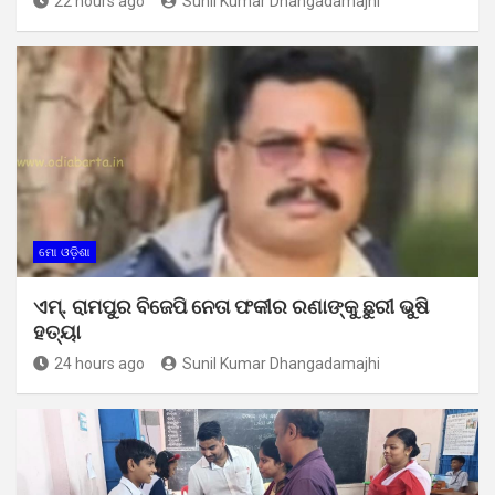
22 hours ago
Sunil Kumar Dhangadamajhi
ମୋ ଓଡ଼ିଶା
ଏମ୍. ରାମପୁର ବିଜେପି ନେତା ଫକୀର ରଣାଙ୍କୁ ଛୁରୀ ଭୁଷି
ହତ୍ୟା
24 hours ago
Sunil Kumar Dhangadamajhi