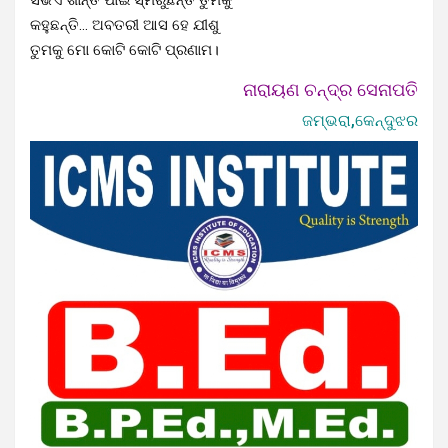
କହୁଛନ୍ତି… ଅବତରୀ ଆସ ହେ ଯୀଶୁ
ତୁମକୁ ମୋ କୋଟି କୋଟି ପ୍ରଣାମ।
ନାରାୟଣ ଚନ୍ଦ୍ର ସେନାପତି
ଜମ୍ଭରା,କେନ୍ଦୁଝର