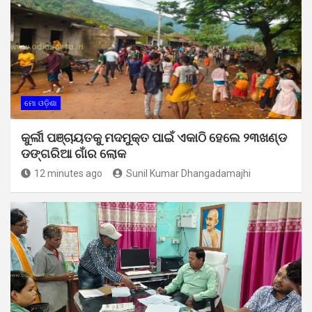
ମୋ ଓଡ଼ିଶା
କୁର୍ଲୀ ପଞ୍ଚାୟତକୁ ମଦମୁକ୍ତ ପାଇଁ ଏକାଠି ହେଲେ ୨୩ଖଣ୍ଡ
ଡଙ୍ଗରିଆ ଗାଁର ଲୋକ
12 minutes ago
Sunil Kumar Dhangadamajhi