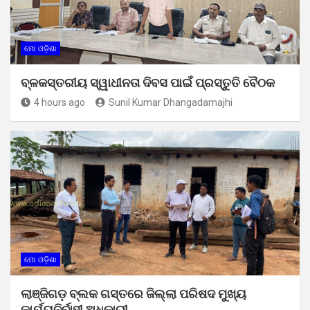
ମୋ ଓଡ଼ିଶା
ବ୍ଳକସ୍ତରୀୟ ସ୍ୱାଧୀନତା ଦିବସ ପାଇଁ ପ୍ରସ୍ତୁତି ବୈଠକ
4 hours ago
Sunil Kumar Dhangadamajhi
ମୋ ଓଡ଼ିଶା
ଲାଞ୍ଜିଗଡ଼ ବ୍ଲକ ଗସ୍ତରେ ଜିଲ୍ଲା ପରିଷଦ ମୁଖ୍ୟ
କାର୍ଯ୍ୟନିର୍ବାହୀ ଅଧିକାରୀ