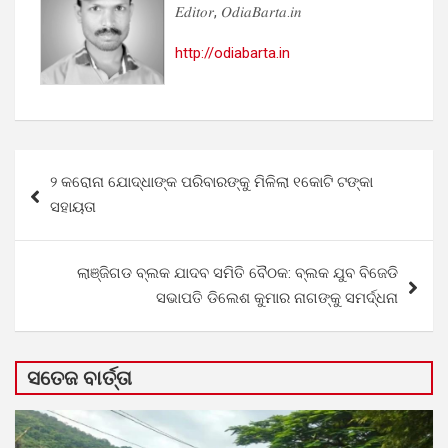
𝐸𝑑𝑖𝑡𝑜𝑟, 𝑂𝑑𝑖𝑎𝐵𝑎𝑟𝑡𝑎.𝑖𝑛
http://odiabarta.in
Post
୨ କରୋନା ଯୋଦ୍ଧାଙ୍କ ପରିବାରଙ୍କୁ ମିଳିଲା ୧କୋଟି ଟଙ୍କା
navigation
ସହାୟତା
ଲାଞ୍ଜିଗଡ ବ୍ଲକ ଯାଦବ ସମିତି ବୈଠକ: ବ୍ଲକ ଯୁବ ବିଜେଡି
ସଭାପତି ଡିଲେଶ କୁମାର ନାଗଙ୍କୁ ସମର୍ଦ୍ଧନା
ସତେଜ ବାର୍ତ୍ତା