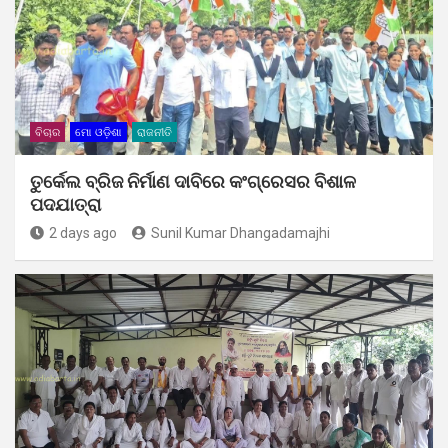
ବିଚାର
ମୋ ଓଡ଼ିଶା
ରାଜନୀତି
ତୁର୍କେଲ ବ୍ରିଜ ନିର୍ମାଣ ଦାବିରେ କଂଗ୍ରେସର ବିଶାଳ
ପଦଯାତ୍ରା
2 days ago
Sunil Kumar Dhangadamajhi