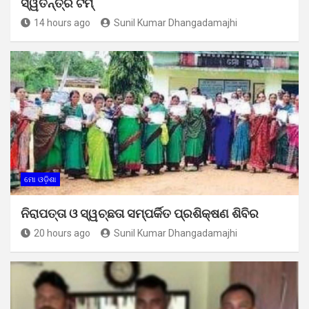
ସ୍ୱତନ୍ତ୍ର ଟିମ୍
14 hours ago
Sunil Kumar Dhangadamajhi
ମୋ ଓଡ଼ିଶା
ନିରାପତ୍ତା ଓ ସ୍ୱଚ୍ଛତା ସମ୍ପର୍କିତ ପ୍ରଶିକ୍ଷଣ ଶିବିର
20 hours ago
Sunil Kumar Dhangadamajhi