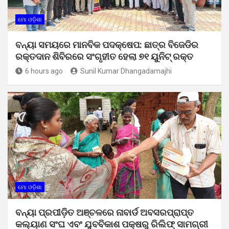
ମୋ ଓଡ଼ିଶା
ବନ୍ୟା ସମୟରେ ମାନବିକ ପଦକ୍ଷେପ: ଛାତ୍ର ବିଜେଡିର
ରକ୍ତଦାନ ଶିବିରରେ ସଂଗୃହୀତ ହେଲା ୭୧ ୟୁନିଟ୍ ରକ୍ତ
6 hours ago
Sunil Kumar Dhangadamajhi
ମୋ ଓଡ଼ିଶା
ବନ୍ୟା ପ୍ରପୀଡ଼ିତ ଅଞ୍ଚଳରେ ନାବାର୍ଡ ଅବସରପ୍ରାପ୍ତ
କଲ୍ୟାଣ ସଂଘ ଏବଂ ଯୁବବିକାଶ ପକ୍ଷରୁ ରିଲିଫ୍ ସାମଗ୍ରୀ