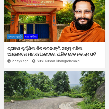
କଳା-ସଂସ୍କୃତି
ମୋ ଓଡ଼ିଶା
ଶ୍ରାବଣ ପୂର୍ଣ୍ଣିମା ଦିନ ପରବାଙ୍ଗି ସତ୍ୟ ମହିମା
ଆଶ୍ରମରେ ମହାସମାରୋହରେ ପାଳିତ ହେବ ନବାନ୍ନ ପର୍ବ
2 days ago
Sunil Kumar Dhangadamajhi