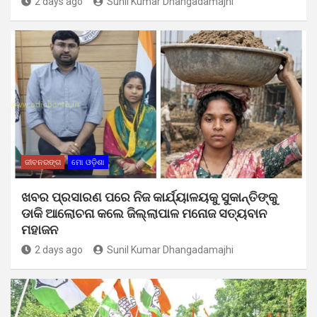
2 days ago
Sunil Kumar Dhangadamajhi
ଜୀବନରଙ୍ଗ
ମୋ ଓଡ଼ିଶା
ଖବର ପ୍ରସାରଣ ପରେ ନିଜ କାର୍ଯ୍ୟାଳୟକୁ ସୁକାନ୍ତିଙ୍କୁ
ଡାକି ଆଲୋଚନା କଲେ ଜିଲ୍ଲାପାଳ ମନୋଜ ସତ୍ୟବାନ
ମହାଜନ
2 days ago
Sunil Kumar Dhangadamajhi