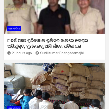
ମୋ ଓଡ଼ିଶା
୮ ବର୍ଷ ପରେ ମୁରିବାହାଲ ପୁଲିସର ଜାଲରେ ଫେରାର
ଅଭିଯୁକ୍ତ, ମୁମ୍ବାଇରୁ ଆସି ଗାଁରେ ପଡିଲା ଧରା
21 hours ago
Sunil Kumar Dhangadamajhi
ମୋ ଓଡ଼ିଶା