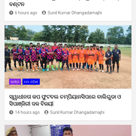
ବଣ୍ଟନ
6 hours ago
Sunil Kumar Dhangadamajhi
କ୍ରୀଡ଼ା
ମୋ ଓଡ଼ିଶା
ସ୍ୱାଧୀନତା କପ ଫୁଟବଲ ଚମ୍ପିୟାନସିପରେ ବାଲିଗୁଡା ଓ
ସିପାଞ୍ଜିରୀ ଦଳ ବିଜୟୀ
14 hours ago
Sunil Kumar Dhangadamajhi