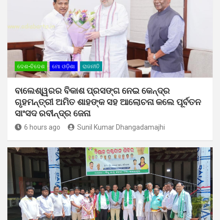
ଦେଶ-ବିଦେଶ
ମୋ ଓଡ଼ିଶା
ରାଜନୀତି
ବାଲେଶ୍ୱରର ବିକାଶ ପ୍ରସଙ୍ଗ ନେଇ କେନ୍ଦ୍ର
ଗୃହମନ୍ତ୍ରୀ ଅମିତ ଶାହଙ୍କ ସହ ଆଲୋଚନା କଲେ ପୂର୍ବତନ
ସାଂସଦ ରବୀନ୍ଦ୍ର ଜେନା
6 hours ago
Sunil Kumar Dhangadamajhi