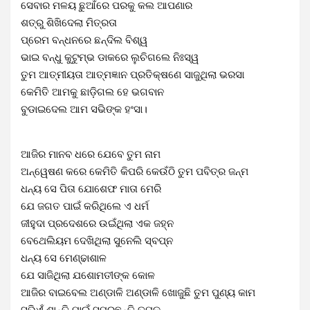
ସେବାର ମଳୟ ଛୁଆଁରେ ପରକୁ କଲ ଆପଣାର
ଶତ୍ରୁ ଶିଖିଦେଲା ମିତ୍ରତା
ପ୍ରେମ ବନ୍ଧନରେ ଛନ୍ଦିଲ ବିଶ୍ୱ
ଭାଇ ବନ୍ଧୁ କୁଟୁମ୍ଭ ଡାକରେ ଲୁଚିଗଲେ ନିଃସ୍ୱ
ତୁମ ଆତ୍ମୀୟତା ଆତ୍ମଜ୍ଞାନ ପ୍ରତିକ୍ଷଣେ ସାଜୁଥିଲା ଭରସା
କେମିତି ଆମକୁ ଛାଡ଼ିଗଲ ହେ ଭଗବାନ
ବୁଡାଇଦେଲ ଆମ ସଭିଙ୍କ ହଂସା।
ଆଜିର ମାନବ ଧରେ ଯେବେ ତୁମ ନାମ
ଅନ୍ୱେଷଣ କରେ କେମିତି କିପରି କେଉଁଠି ତୁମ ପବିତ୍ର ଜନ୍ମ
ଧନ୍ୟ ସେ ପିତା ଯୋଶେଫ ମାତା ମେରି
ଯେ ଜଗତ ପାଇଁ କରିଥିଲେ ଏ ଧର୍ମ
ଜୀହୁଦା ପ୍ରଦେଶରେ ଉଇଁଥିଲା ଏକ ଜହ୍ନ
ବେଥେଲିୟମ ଦେଖିଥିଲା ସୁନେଲି ସ୍ବପ୍ନ
ଧନ୍ୟ ସେ ମେଣ୍ଢାଶାଳ
ଯେ ସାଜିଥିଲା ଯଶୋମତୀଙ୍କ କୋଳ
ଆଜିର ବାଇବେଲ ଅଣ୍ଡାଳି ଅଣ୍ଡାଳି ଖୋଜୁଛି ତୁମ ପୁଣ୍ୟ କାମ
ସଭିଏଁ ଶାନ୍ତି ପାଇଁ ସ୍ମରୁଛନ୍ତି ତୁମକୁ