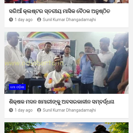
ସରିଆଁ କ୍ଲଷ୍ଟର ସ୍ତରୀୟ ମାସିକ ବୈଠକ ଅନୁଷ୍ଠିତ
1 day ago
Sunil Kumar Dhangadamajhi
ମୋ ଓଡ଼ିଶା
ଶିକ୍ଷକ ମଦନ ଖମାରୀଙ୍କୁ ଅବସରକାଳୀନ ସମ୍ବର୍ଦ୍ଧନା
1 day ago
Sunil Kumar Dhangadamajhi