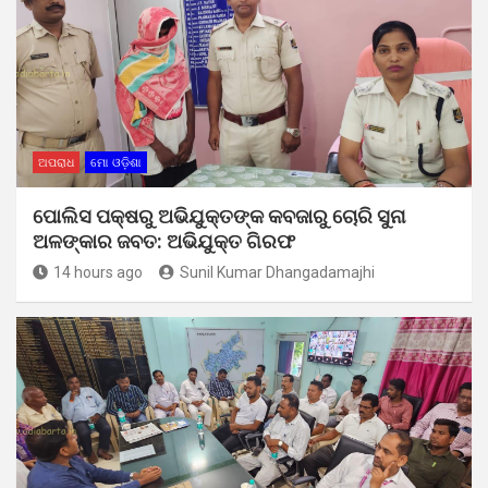
ଅପରାଧ
ମୋ ଓଡ଼ିଶା
ପୋଲିସ ପକ୍ଷରୁ ଅଭିଯୁକ୍ତଙ୍କ କବଜାରୁ ଚୋରି ସୁନା
ଅଳଙ୍କାର ଜବତ: ଅଭିଯୁକ୍ତ ଗିରଫ
14 hours ago
Sunil Kumar Dhangadamajhi