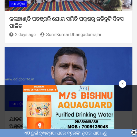
ମୋ ଓଡ଼ିଶା
କଳାହାଣ୍ଡି ପତଞ୍ଜଳି ଯୋଗ ସମିତି ପକ୍ଷରୁ ଜଡିବୁଟି ଦିବସ
ପାଳିତ
2 days ago
Sunil Kumar Dhangadamajhi
x
ମୋ ଓଡ଼ିଶା
ଯାଦବ ନେତୃତ୍ୱ ଲିଙ୍ଗରାଜ ପୋଢଙ୍କ ଦେହାନ୍ତ :
ଅଞ୍ଚଳରେ ଶୋକର ଛାୟା
ଏଠି ଛୁଇଁ ହ୍ଵାଟ୍ସଆପରେ ବ୍ରେକିଂ ନ୍ୟୁଜ ପାଆନ୍ତୁ
3 days ago
Sunil Kumar Dhangadamajhi