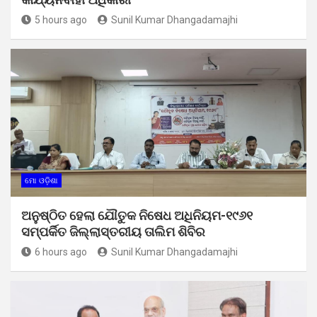
5 hours ago
Sunil Kumar Dhangadamajhi
ମୋ ଓଡ଼ିଶା
ଅନୁଷ୍ଠିତ ହେଲା ଯୌତୁକ ନିଷେଧ ଅଧିନିୟମ-୧୯୬୧
ସମ୍ପର୍କିତ ଜିଲ୍ଲାସ୍ତରୀୟ ତାଲିମ ଶିବିର
6 hours ago
Sunil Kumar Dhangadamajhi