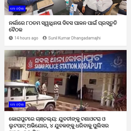
ମୋ ଓଡ଼ିଶା
ନର୍ଲାରେ ୮୦ତମ ସ୍ୱାଧିନତା ଦିବସ ପାଳନ ପାଇଁ ପ୍ରସ୍ତୁତି
ବୈଠକ
14 hours ago
Sunil Kumar Dhangadamajhi
ମୋ ଓଡ଼ିଶା
କୋରାପୁଟରେ ଚାଞ୍ଚଲ୍ୟ: ଯୁବତୀଙ୍କୁ ଟଣାଓଟରା ଓ
ଲୁଟପାଟ୍ ଅଭିଯୋଗ, ୪ ଯୁବକଙ୍କୁ ଧରିବାକୁ ପୁଲିସର