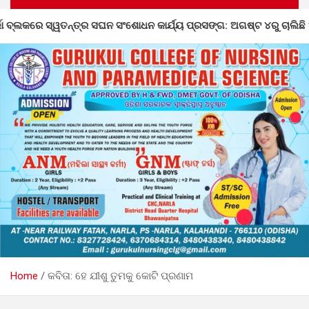
କାର୍ଯ୍ୟ ପ୍ରସଙ୍ଗ: ଅଗଷ୍ଟ ୪ରୁ ଚାଲିଛି ଅସଙ୍ଗତି ସଂଶୋଧନ
ଡ
Home
କବିତା: ହେ ଯୀଶୁ ତୁମକୁ କୋଟି ପ୍ରଣାମ