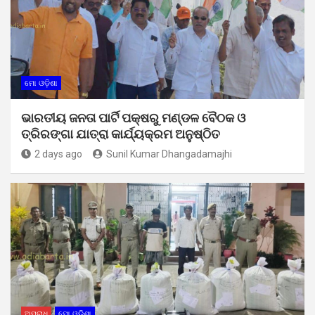
ମୋ ଓଡ଼ିଶା
ଭାରତୀୟ ଜନତା ପାର୍ଟି ପକ୍ଷରୁ ମଣ୍ଡଳ ବୈଠକ ଓ
ତ୍ରିରଙ୍ଗା ଯାତ୍ରା କାର୍ଯ୍ୟକ୍ରମ ଅନୁଷ୍ଠିତ
2 days ago
Sunil Kumar Dhangadamajhi
ଅପରାଧ
ମୋ ଓଡ଼ିଶା