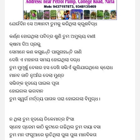
ଯେଉଁଦିନ ସେ ଅଜ୍ଞାନଟା ତୁମକୁ କରିଥିଲା କ୍ରୁଶବିଦ୍ଧ
କର୍ଣ୍ଣ ହୋଇଥିଲା ପବିତ୍ର ଶୁଣି ତୁମ ଅମୁଲ୍ୟ ବାଣୀ
କ୍ଷମା ଦିଅ ପ୍ରଭୁ
ସେମାନେ କଣ କରୁଛନ୍ତି ପାରୁନାହାନ୍ତି ଜାଣି
ଦେଖି ଏ ମହାନତା ସମୟ ହୋଇଥିଲା ଦଗ୍ଧ
ତୁମ ମୁମୂର୍ଷୁ ବେଳାର ହସ ଦେଖି ସଭିଏଁ ଭୁଲିଯାଇଥିଲେ କ୍ରୋଧ
ମାନବ ଜାତି ନୁଆଁଇ ଦେଲା ମୁଣ୍ଡ
ସଭିଙ୍କ ହୃଦୟେ ପାଇଲ ପୂଜା
ହୋଇଗଲ ଭଗବାନ
ତୁମ ସ୍ୱର୍ଗ ମର୍ତ୍ତ୍ୟ ପାତାଳ ପରା ହୋଇଗଲା ବିମୁଗ୍ଧ।
ନ ଥିଲା ତୁମ ହୃଦୟେ ତିଳେମାତ୍ର ହିଂସା
ସ୍ନେହ ପ୍ରେମ କାଠି କୁଟାରେ ଗଢିଥିଲ ତୁମ ବାୟା ବସା
ତୁମ ମନ ଫରୁଆରେ ଲୁଚିଥିଲା ପୁଳା ପୁଳା ମାନବିକତା