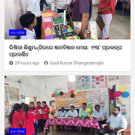
ମୋ ଓଡ଼ିଶା
ରିଷିଡା ଶିଶୁମନ୍ଦିରରେ ଜ୍ଞାନବିଜ୍ଞାନ ମେଳା: ୧୩୮ ପ୍ରକଳ୍ପ
ପ୍ରଦର୍ଶିତ
24 hours ago
Sunil Kumar Dhangadamajhi
ମୋ ଓଡ଼ିଶା