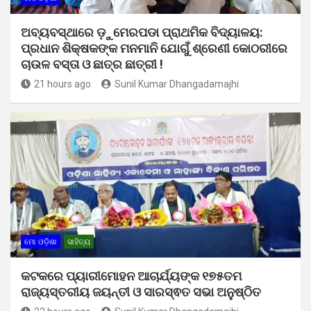
ଅବ୍ୟବସ୍ଥାରେ ଡ଼ୁମେରପଡା ପ୍ରାଥମିକ ବିଦ୍ୟାଳୟ:
ପ୍ରଧାନ ଶିକ୍ଷକଙ୍କ ମନମାନି ଯୋଗୁଁ ଶ୍ରେଣୀ କୋଠରୀରେ
ଚାଉଳ ବସ୍ତା ଓ ଛାତ୍ର ଛାତ୍ରୀ !
21 hours ago
Sunil Kumar Dhangadamajhi
ମୋ ଓଡ଼ିଶା
ସାହିତ୍ୟ
କଟକରେ ପ୍ୟାରୀମୋହନ ଆଚାର୍ଯ୍ୟଙ୍କ ୧୭୫ତମ
ରାଜ୍ୟସ୍ତରୀୟ ଜୟନ୍ତୀ ଓ ସାରସ୍ଵତ ସଭା ଅନୁଷ୍ଠିତ