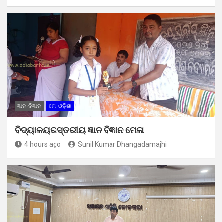
ଜ୍ଞାନ-ବିଜ୍ଞାନ
ମୋ ଓଡ଼ିଶା
ବିଦ୍ୟାଳୟରସ୍ତରୀୟ ଜ୍ଞାନ ବିଜ୍ଞାନ ମେଳା
4 hours ago
Sunil Kumar Dhangadamajhi