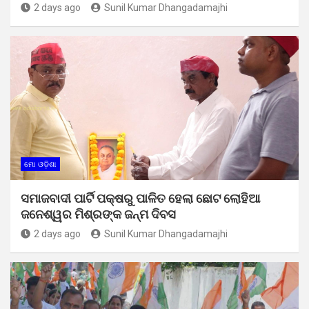
2 days ago
Sunil Kumar Dhangadamajhi
ମୋ ଓଡ଼ିଶା
ସମାଜବାଦୀ ପାର୍ଟି ପକ୍ଷରୁ ପାଳିତ ହେଲା ଛୋଟ ଲୋହିଆ
ଜନେଶ୍ୱର ମିଶ୍ରଙ୍କ ଜନ୍ମ ଦିବସ
2 days ago
Sunil Kumar Dhangadamajhi