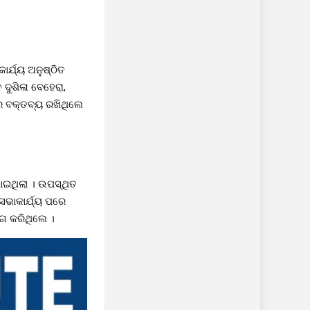
ାର୍ଯ୍ୟ ଅନୁଷ୍ଠିତ
ଦୁଶିଳା ବେହେରା,
େ ବକ୍ତବ୍ୟ ରଖିଥିଲେ
ଯାଇଥିଲା । ଉପସ୍ଥିତ
ସଭାକାର୍ଯ୍ୟ ପରେ
ୋଗ କରିଥିଲେ ।