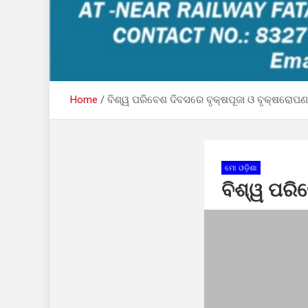
Home
ବିଶ୍ୱ ପରିବେଶ ଦିବସରେ ବୃକ୍ଷପୂଜା ଓ ବୃକ୍ଷରୋପଣ
ମୋ ଓଡ଼ିଶା
ବିଶ୍ୱ ପରି