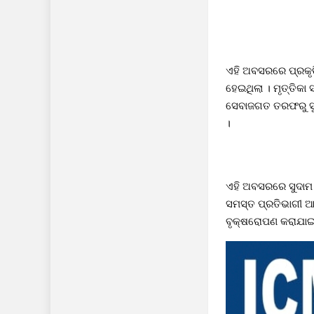
ଏହି ଅବସରରେ ପ୍ରକୃତିର
ହେଇଥିଲା । ମୃତ୍ତିକା
ସେବାଜଗତ ତରଫରୁ ସୁନ
।
ଏହି ଅବସରରେ ସୁଦାମ ର
ସମସ୍ତ ପ୍ରତିଭାଗୀ ଆ
ବୃକ୍ଷରୋପଣ କରାଯାଇଥ