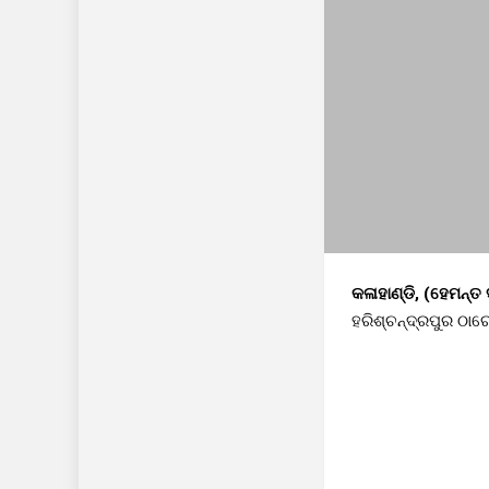
କଳାହାଣ୍ଡି, (ହେମନ୍ତ ସ
ହରିଶ୍ଚନ୍ଦ୍ରପୁର ଠାର