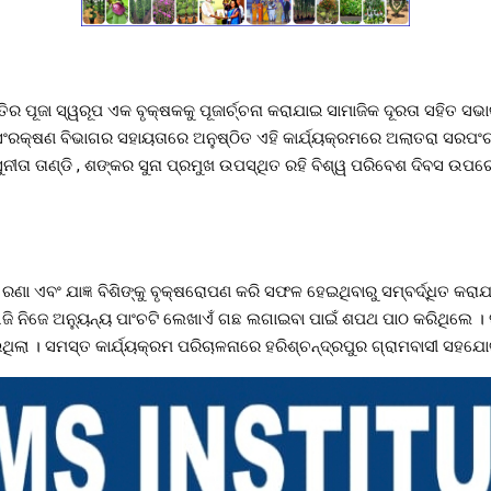
 ପୂଜା ସ୍ୱରୂପ ଏକ ବୃକ୍ଷକକୁ ପୂଜାର୍ଚ୍ଚନା କରାଯାଇ ସାମାଜିକ ଦୂରତା ସହିତ ସଭାକ
 ସଂରକ୍ଷଣ ବିଭାଗର ସହାୟତାରେ ଅନୁଷ୍ଠିତ ଏହି କାର୍ଯ୍ୟକ୍ରମରେ ଅଲାତରା ସରପଂଚ 
ୀତା ତାଣ୍ଡି , ଶଙ୍କର ସୁନା ପ୍ରମୁଖ ଉପସ୍ଥିତ ରହି ବିଶ୍ୱ ପରିବେଶ ଦିବସ ଉପର
ଣା ଏବଂ ଯାଜ୍ଞ ବିଶିଙ୍କୁ ବୃକ୍ଷରୋପଣ କରି ସଫଳ ହେଇଥିବାରୁ ସମ୍ବର୍ଦ୍ଧିତ କରା
ଜି ନିଜେ ଅନ୍ୟୁନ୍ୟ ପାଂଚଟି ଲେଖାଏଁ ଗଛ ଲଗାଇବା ପାଇଁ ଶପଥ ପାଠ କରିଥିଲେ । 
ିଲା । ସମସ୍ତ କାର୍ଯ୍ୟକ୍ରମ ପରିଚାଳନାରେ ହରିଶ୍ଚନ୍ଦ୍ରପୁର ଗ୍ରାମବାସୀ ସହଯ