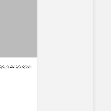
୍ଲା ମ.ରାମପୁର ବ୍ଲକ