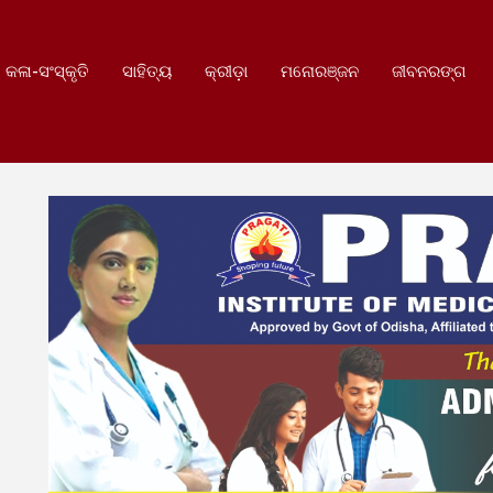
କଳା-ସଂସ୍କୃତି
ସାହିତ୍ୟ
କ୍ରୀଡ଼ା
ମନୋରଞ୍ଜନ
ଜୀବନରଙ୍ଗ