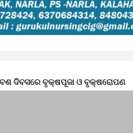
ବେଶ ଦିବସରେ ବୃକ୍ଷପୂଜା ଓ ବୃକ୍ଷରୋପଣ