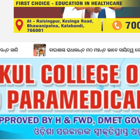
ବାଘଶାଳା ରାଧାକାନ୍ତ ମଠ ମହନ୍ତ ଭାବେ ଦାୟିତ୍ୱ ନେଲେ ଗୋପାଳ ଦାସଜୀ ମ