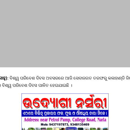
ାହୁ):
ବିଶ୍ୱ ପରିବେଶ ଦିବସ ଅବସରରେ ଆଜି ସେବାଜଗତ ତରଫରୁ କଳାହାଣ୍ଡି ଜିଲ
େ ବିଶ୍ୱ ପରିବେଶ ଦିବସ ପାଳିତ ହେଇଯାଇଛି ।