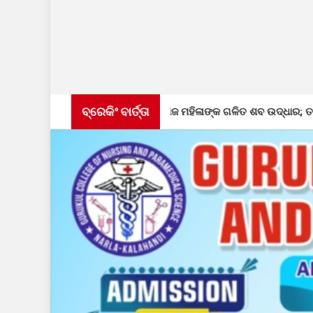
ବ୍ରେକିଂ ବାର୍ତ୍ତା
ନିଖୋଜ ମହିଳାଙ୍କ ଗଳିତ ଶବ ଉଦ୍ଧାର; ତଦନ୍ତ ଜାରି