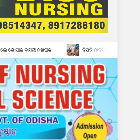
ହାରାଜ
ନିୟତି ମାନସିକ ଅନଗ୍ରସର ବିଦ୍ୟାଳୟରେ ବନ-ମହୋତ୍ସଵ 