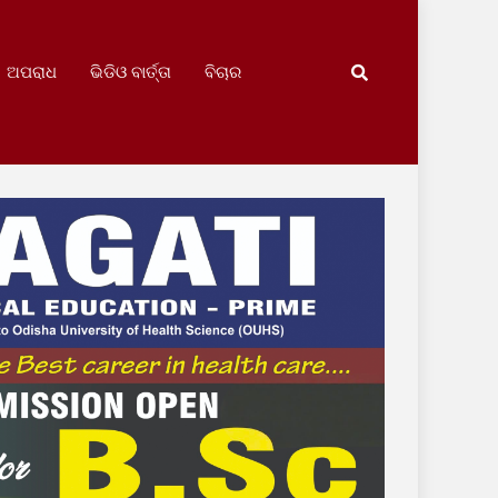
ଅପରାଧ
ଭିଡିଓ ବାର୍ତ୍ତା
ବିଚାର