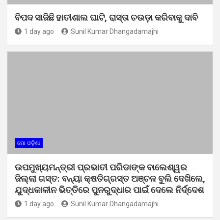
ବିପଦ ସାଜିଛି ହାତୀଶାଲ ଘାଟି, ରାସ୍ତା ଚଉଡ଼ା କରିବାକୁ ଦାବି
1 day ago
Sunil Kumar Dhangadamajhi
ମୋ ଓଡ଼ିଶା
ଉପମୁଖ୍ୟମନ୍ତ୍ରୀ ପ୍ରଭାତୀ ପରିଡାଙ୍କ ବାଲେଶ୍ୱର
ଜିଲ୍ଲା ଗସ୍ତ: ବନ୍ୟା କ୍ଷତିଗ୍ରସ୍ତ ଅଞ୍ଚଳ ବୁଲି ଦେଖିଲେ,
ଯୁଦ୍ଧକାଳୀନ ଭିତ୍ତିରେ ପୁନରୁଦ୍ଧାର ପାଇଁ ଦେଲେ ନିର୍ଦ୍ଦେଶ
1 day ago
Sunil Kumar Dhangadamajhi