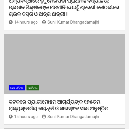
ଅବ୍ୟବସ୍ଥାରେ ଡ଼ୁମେରପଡା ପ୍ରାଥମିକ ବିଦ୍ୟାଳୟ:
ପ୍ରଧାନ ଶିକ୍ଷକଙ୍କ ମନମାନି ଯୋଗୁଁ ଶ୍ରେଣୀ କୋଠରୀରେ
ଚାଉଳ ବସ୍ତା ଓ ଛାତ୍ର ଛାତ୍ରୀ !
14 hours ago
Sunil Kumar Dhangadamajhi
ମୋ ଓଡ଼ିଶା
ସାହିତ୍ୟ
କଟକରେ ପ୍ୟାରୀମୋହନ ଆଚାର୍ଯ୍ୟଙ୍କ ୧୭୫ତମ
ରାଜ୍ୟସ୍ତରୀୟ ଜୟନ୍ତୀ ଓ ସାରସ୍ଵତ ସଭା ଅନୁଷ୍ଠିତ
15 hours ago
Sunil Kumar Dhangadamajhi