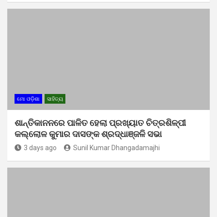
ମୋ ଓଡ଼ିଶା
ସାହିତ୍ୟ
ଶାନ୍ତିକାନନରେ ପାଳିତ ହେଲା ପ୍ରଖ୍ୟାତ ଚିତ୍ରଶିଳ୍ପୀ
କଲ୍ଲୋଳ କୁମାର ଦାସଙ୍କ ଶ୍ରଦ୍ଧାଞ୍ଜଳି ସଭା
3 days ago
Sunil Kumar Dhangadamajhi