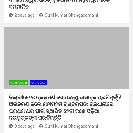
ସମ୍ମାନିତ
2 days ago
Sunil Kumar Dhangadamajhi
ଦେଶ-ବିଦେଶ
ମୋ ଓଡ଼ିଶା
ଦିଲ୍ଲୀରେ ଉତ୍କଳମଣି ଗୋପବନ୍ଧୁ ଦାସଙ୍କ ପ୍ରତିମୂର୍ତ୍ତି
ଅନାବରଣ କଲେ ମହାମହିମ ରାଷ୍ଟ୍ରପତି: ରାଜଧାନୀରେ
ପ୍ରଥମ ଥର ପାଇଁ ସ୍ଥାପିତ ହେଲା ଜଣେ ଓଡ଼ିଆ
ବରପୁତ୍ରଙ୍କ ପ୍ରତିମୂର୍ତ୍ତି
3 days ago
Sunil Kumar Dhangadamajhi