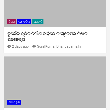
ବିଚାର
ମୋ ଓଡ଼ିଶା
ରାଜନୀତି
ତୁର୍କେଲ ବ୍ରିଜ ନିର୍ମାଣ ଦାବିରେ କଂଗ୍ରେସର ବିଶାଳ
ପଦଯାତ୍ରା
2 days ago
Sunil Kumar Dhangadamajhi
ମୋ ଓଡ଼ିଶା