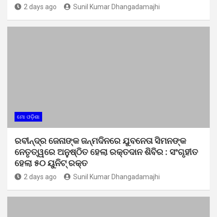
2 days ago
Sunil Kumar Dhangadamajhi
ମୋ ଓଡ଼ିଶା
ରବୀନ୍ଦ୍ର ଜେନାଙ୍କ ଜନ୍ମଦିନରେ ଯୁବନେତା ସିମନଙ୍କ
ନେତୃତ୍ୱରେ ଅନୁଷ୍ଠିତ ହେଲା ରକ୍ତଦାନ ଶିବିର : ସଂଗୃହୀତ
ହେଲା ୫୦ ୟୁନିଟ୍ ରକ୍ତ
2 days ago
Sunil Kumar Dhangadamajhi