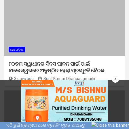
ମୋ ଓଡ଼ିଶା
୮୦ତମ ସ୍ୱାଧୀନତା ଦିବସ ପାଳନ ପାଇଁ ପାଇଁ
ବାଲେଶ୍ୱରରେ ଅନୁଷ୍ଠିତ ହେଲା ପ୍ରସ୍ତୁତି ବୈଠକ
x
3 days ago
Sunil Kumar Dhangadamajhi
ଏଠି ଛୁଇଁ ହ୍ଵାଟ୍ସଆପରେ ବ୍ରେକିଂ ନ୍ୟୁଜ ପାଆନ୍ତୁ