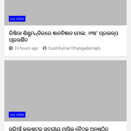
ମୋ ଓଡ଼ିଶା
ରିଷିଡା ଶିଶୁମନ୍ଦିରରେ ଜ୍ଞାନବିଜ୍ଞାନ ମେଳା: ୧୩୮ ପ୍ରକଳ୍ପ
ପ୍ରଦର୍ଶିତ
16 hours ago
Sunil Kumar Dhangadamajhi
ମୋ ଓଡ଼ିଶା
ସରିଆଁ କ୍ଲଷ୍ଟର ସ୍ତରୀୟ ମାସିକ ବୈଠକ ଅନୁଷ୍ଠିତ