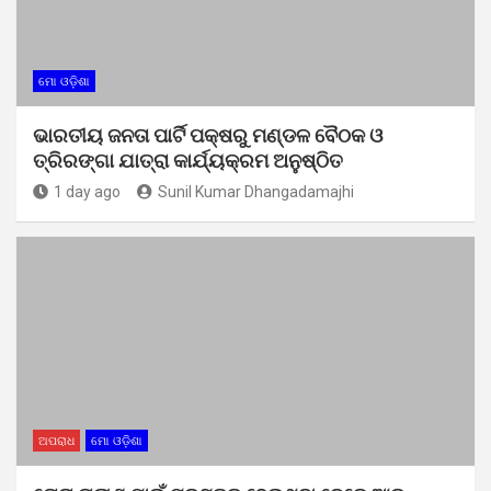
ମୋ ଓଡ଼ିଶା
ଭାରତୀୟ ଜନତା ପାର୍ଟି ପକ୍ଷରୁ ମଣ୍ଡଳ ବୈଠକ ଓ
ତ୍ରିରଙ୍ଗା ଯାତ୍ରା କାର୍ଯ୍ୟକ୍ରମ ଅନୁଷ୍ଠିତ
1 day ago
Sunil Kumar Dhangadamajhi
ଅପରାଧ
ମୋ ଓଡ଼ିଶା