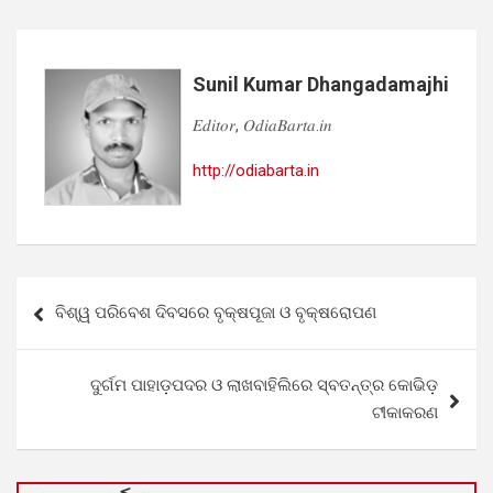
Sunil Kumar Dhangadamajhi
𝐸𝑑𝑖𝑡𝑜𝑟, 𝑂𝑑𝑖𝑎𝐵𝑎𝑟𝑡𝑎.𝑖𝑛
http://odiabarta.in
Post
ବିଶ୍ୱ ପରିବେଶ ଦିବସରେ ବୃକ୍ଷପୂଜା ଓ ବୃକ୍ଷରୋପଣ
navigation
ଦୁର୍ଗମ ପାହାଡ଼ପଦର ଓ ଲାଖବାହିଲିରେ ସ୍ବତନ୍ତ୍ର କୋଭିଡ଼
ଟୀକାକରଣ