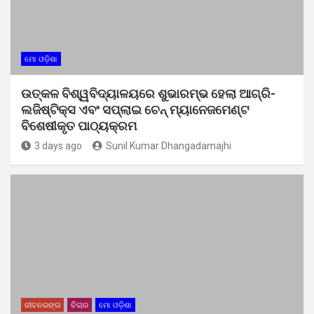
ମୋ ଓଡ଼ିଶା
ଉତ୍କଳ ବିଶ୍ୱବିଦ୍ୟାଳୟରେ ଶୁଭାରମ୍ଭ ହେଲା ଆଗ୍ରି-
ଲଜିଷ୍ଟିକ୍ସ ଏବଂ ସପ୍ଲାଇ ଚେନ୍ ମ୍ୟାନେଜମେଣ୍ଟ
ବିଶେଷୀକୃତ ପାଠ୍ୟକ୍ରମ
3 days ago
Sunil Kumar Dhangadamajhi
ଜୀବନରଙ୍ଗ
ବିଚାର
ମୋ ଓଡ଼ିଶା