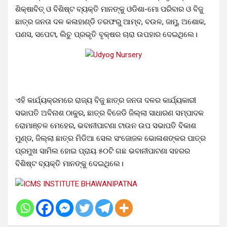
ଶିକ୍ଷାବିତ୍ ଓ ବିଶିଷ୍ଟ ବ୍ୟକ୍ତି ମାନଙ୍କୁ ଓଡିଶା-ମୋ ପରିବାର ଓ ବିଜୁ
ଛାତ୍ର ଜନତା ଦଳ କଳାହାଣ୍ଡି ତରଫରୁ ଆମ୍ବ, ବଉଳ, ଜାମୁ, ଅଶୋକ,
ପଣସ, ସପେଟା, ଲିଚୁ ପ୍ରଭୃତି ବୃକ୍ଷର ଚାରା ଉପହାର ଦେଇଥିଲେ।
ଏହି କାର୍ଯ୍ୟକ୍ରମରେ ରାଜ୍ୟ ବିଜୁ ଛାତ୍ର ଜନତା ଦଳର କାର୍ଯ୍ୟକାରୀ
ସଭାପତି ଅବିନାଶ ଠାକୁର, ଛାତ୍ର ବିଜେଡି ଜିଲ୍ଲା ସାଧାରଣ ସମ୍ପାଦକ
ରୋମାଞ୍ଚଳ ମେହେର, ଭବାନୀପାଟଣା ଟାଉନ ଉପ ସଭାପତି ବିକାଶ
ମୁଣ୍ଡ, ଜିଲ୍ଲା ଛାତ୍ର ମିଡିଆ ସେଲ ସଂଜୋଜକ ଭୋଳାଶଙ୍କର ପାତ୍ର
ପ୍ରମୁଖ ସାମିଲ ହୋଇ ପ୍ରାୟ ୫୦ଟି ଗଛ ଭବାନୀପାଟଣା ସହରର
ବିଶିଷ୍ଟ ବ୍ୟକ୍ତି ମାନଙ୍କୁ ଦେଇଥିଲେ।