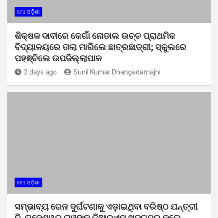
ମୋ ଓଡ଼ିଶା
ଶିକ୍ଷକ ଦାବୀରେ କେଗାଁ ନୋଡାଲ ଉଚ୍ଚ ପ୍ରାଥମିକ
ବିଦ୍ୟାଳୟରେ ତାଲା ମାରିଲେ ଛାତ୍ରଛାତ୍ରୀ; ସ୍କୁଲରେ
ପହଞ୍ଚିଲେ ଉପଜିଲ୍ଲାପାଳ
2 days ago
Sunil Kumar Dhangadamajhi
ମୋ ଓଡ଼ିଶା
ସମ୍ଭାବ୍ୟ ରେଳ ଦୁର୍ଘଟଣାକୁ ଏଡ଼ାଇଥିବା ବରିଷ୍ଠ ଯନ୍ତ୍ରୀ
ବି. ତାଜେଶ୍ୱର ରାଓଙ୍କୁ ଡିଆରଏମ୍ ଖଡ଼ଗପୁର କଲେ