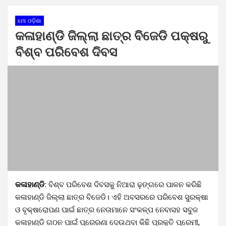
ମୋ ଓଡ଼ିଶା
କଳାହାଣ୍ଡି ଜିଲ୍ଲା ଛାତ୍ର ବିଜେଡି ପକ୍ଷରୁ
ବିଶ୍ବ ପରିବେଶ ଦିବସ
କଳାହାଣ୍ଡି:
ବିଶ୍ବ ପରିବେଶ ଦିବସକୁ ନିଆରା ଢ଼ଙ୍ଗରେ ପାଳନ କରିଛି
କଳାହାଣ୍ଡି ଜିଲ୍ଲା ଛାତ୍ର ବିଜେଡି। ଏହି ଅବସରରେ ପରିବେଶ ସୁରକ୍ଷା
ଓ ବୃକ୍ଷରୋପଣ ପାଇଁ ଛାତ୍ର ନେତାମାନେ ସଂକଳ୍ପ ନେବାସହ ସବୁଜ
କଳାହାଣ୍ଡି ଗଠନ ପାଇଁ ପ୍ରେରଣା ଦେଉଥବା କିଛି ପ୍ରକୃତି ପ୍ରେମୀ,