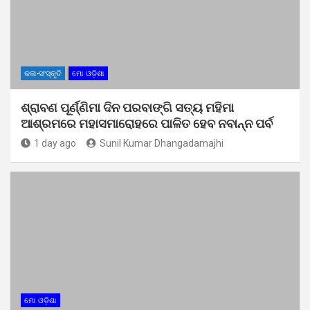
କଳା-ସଂସ୍କୃତି
ମୋ ଓଡ଼ିଶା
ଶ୍ରାବଣ ପୂର୍ଣ୍ଣିମା ଦିନ ପରବାଙ୍ଗି ସତ୍ୟ ମହିମା
ଆଶ୍ରମରେ ମହାସମାରୋହରେ ପାଳିତ ହେବ ନବାନ୍ନ ପର୍ବ
1 day ago
Sunil Kumar Dhangadamajhi
ମୋ ଓଡ଼ିଶା