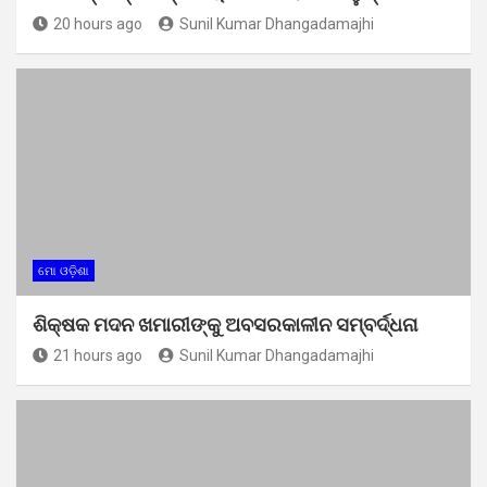
20 hours ago
Sunil Kumar Dhangadamajhi
ମୋ ଓଡ଼ିଶା
ଶିକ୍ଷକ ମଦନ ଖମାରୀଙ୍କୁ ଅବସରକାଳୀନ ସମ୍ବର୍ଦ୍ଧନା
21 hours ago
Sunil Kumar Dhangadamajhi