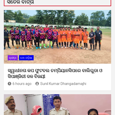
ସତେଜ ବାର୍ତ୍ତା
କ୍ରୀଡ଼ା
ମୋ ଓଡ଼ିଶା
ସ୍ୱାଧୀନତା କପ ଫୁଟବଲ ଚମ୍ପିୟାନସିପରେ ବାଲିଗୁଡା ଓ
ସିପାଞ୍ଜିରୀ ଦଳ ବିଜୟୀ
6 hours ago
Sunil Kumar Dhangadamajhi