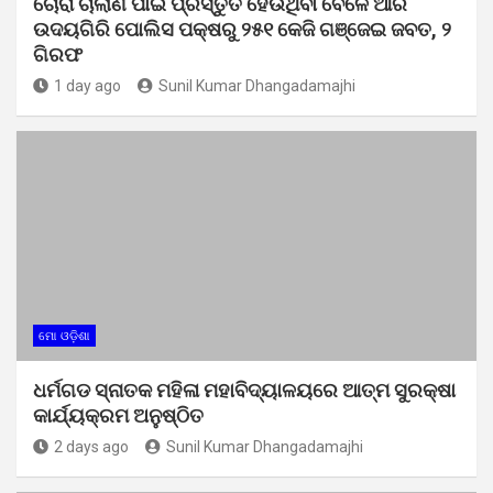
ଚୋରା ଚାଲାଣ ପାଇଁ ପ୍ରସ୍ତୁତ ହେଉଥିବା ବେଳେ ଆର
ଉଦୟଗିରି ପୋଲିସ ପକ୍ଷରୁ ୨୫୧ କେଜି ଗଞ୍ଜେଇ ଜବତ, ୨
ଗିରଫ
1 day ago
Sunil Kumar Dhangadamajhi
ମୋ ଓଡ଼ିଶା
ଧର୍ମଗଡ ସ୍ନାତକ ମହିଳା ମହାବିଦ୍ୟାଳୟରେ ଆତ୍ମ ସୁରକ୍ଷା
କାର୍ଯ୍ୟକ୍ରମ ଅନୁଷ୍ଠିତ
2 days ago
Sunil Kumar Dhangadamajhi