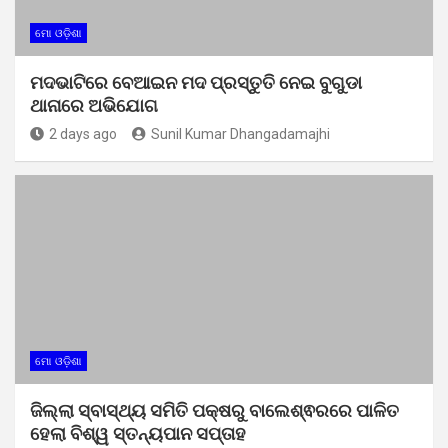
ମୋ ଓଡ଼ିଶା
ମଦଭାଟିରେ ବେଆଇନ ମଦ ପ୍ରସ୍ତୁତି ନେଇ ବୁଗୁଡା
ଥାନାରେ ଅଭିଯୋଗ
2 days ago
Sunil Kumar Dhangadamajhi
ମୋ ଓଡ଼ିଶା
ଜିଲ୍ଲା ସ୍ବାସ୍ଥ୍ୟ ସମିତି ପକ୍ଷରୁ ବାଲେଶ୍ଵରରେ ପାଳିତ
ହେଲା ବିଶ୍ୱ ସ୍ତନ୍ୟପାନ ସପ୍ତାହ