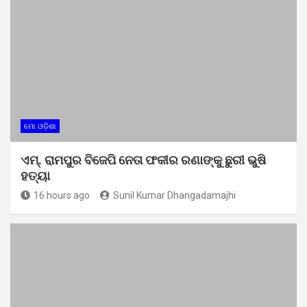
ମୋ ଓଡ଼ିଶା
ଏମ୍. ରାମପୁର ବିଜେପି ନେତା ଫକୀର ରଣାଙ୍କୁ ଛୁରୀ ଭୁଷି
ହତ୍ୟା
16 hours ago
Sunil Kumar Dhangadamajhi