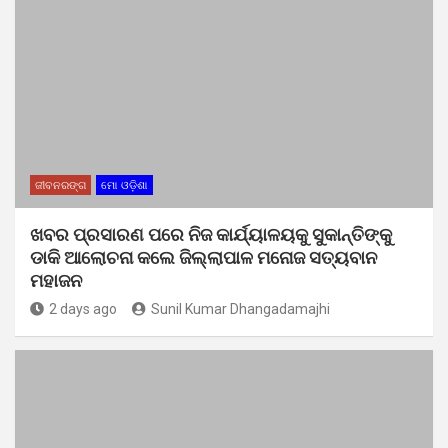
ଜୀବନରଙ୍ଗ
ମୋ ଓଡ଼ିଶା
ଖବର ପ୍ରସାରଣ ପରେ ନିଜ କାର୍ଯ୍ୟାଳୟକୁ ସୁକାନ୍ତିଙ୍କୁ
ଡାକି ଆଲୋଚନା କଲେ ଜିଲ୍ଲାପାଳ ମନୋଜ ସତ୍ୟବାନ
ମହାଜନ
2 days ago
Sunil Kumar Dhangadamajhi