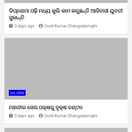
ଡିପ୍ଲୋମା ପଢ଼ି ମଧ୍ୟ କୁଲି କାମ କରୁଛନ୍ତି ଆଦିବାସୀ ଯୁବତୀ
ସୁକାନ୍ତି
3 days ago
Sunil Kumar Dhangadamajhi
ମୋ ଓଡ଼ିଶା
ମହାବୀର ସେନା ପକ୍ଷରୁ ବୃକ୍ଷ ବଣ୍ଟନ
3 days ago
Sunil Kumar Dhangadamajhi