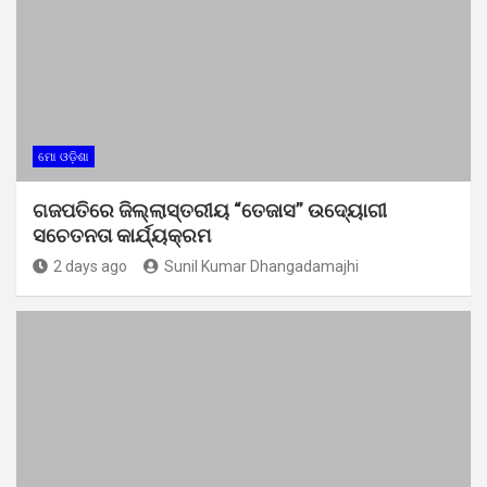
ମୋ ଓଡ଼ିଶା
ଗଜପତିରେ ଜିଲ୍ଲାସ୍ତରୀୟ “ତେଜାସ” ଉଦ୍ୟୋଗୀ
ସଚେତନତା କାର୍ଯ୍ୟକ୍ରମ
2 days ago
Sunil Kumar Dhangadamajhi