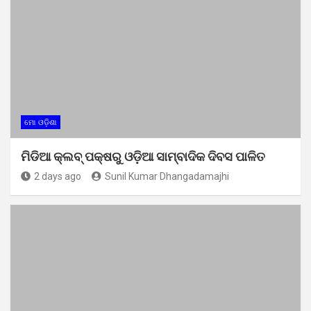
ମୋ ଓଡ଼ିଶା
ମିଡିଆ କ୍ଲବ୍ ପକ୍ଷରୁ ଓଡ଼ିଆ ସାମ୍ବାଦିକ ଦିବସ ପାଳିତ
2 days ago
Sunil Kumar Dhangadamajhi