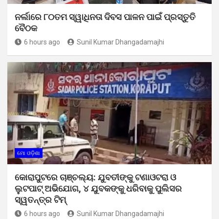
ନର୍ଲାରେ ୮୦ତମ ସ୍ୱାଧିନତା ଦିବସ ପାଳନ ପାଇଁ ପ୍ରସ୍ତୁତି
ବୈଠକ
6 hours ago
Sunil Kumar Dhangadamajhi
ମୋ ଓଡ଼ିଶା
କୋରାପୁଟରେ ଚାଞ୍ଚଲ୍ୟ: ଯୁବତୀଙ୍କୁ ଟଣାଓଟରା ଓ
ଲୁଟପାଟ୍ ଅଭିଯୋଗ, ୪ ଯୁବକଙ୍କୁ ଧରିବାକୁ ପୁଲିସର
ସ୍ୱତନ୍ତ୍ର ଟିମ୍
6 hours ago
Sunil Kumar Dhangadamajhi