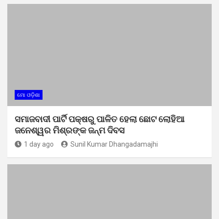
ମୋ ଓଡ଼ିଶା
ସମାଜବାଦୀ ପାର୍ଟି ପକ୍ଷରୁ ପାଳିତ ହେଲା ଛୋଟ ଲୋହିଆ
ଜନେଶ୍ୱର ମିଶ୍ରଙ୍କ ଜନ୍ମ ଦିବସ
1 day ago
Sunil Kumar Dhangadamajhi