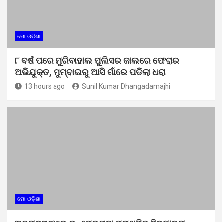
ମୋ ଓଡ଼ିଶା
୮ ବର୍ଷ ପରେ ମୁରିବାହାଲ ପୁଲିସର ଜାଲରେ ଫେରାର
ଅଭିଯୁକ୍ତ, ମୁମ୍ବାଇରୁ ଆସି ଗାଁରେ ପଡିଲା ଧରା
13 hours ago
Sunil Kumar Dhangadamajhi
ମୋ ଓଡ଼ିଶା