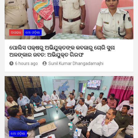
ଅପରାଧ
ମୋ ଓଡ଼ିଶା
ପୋଲିସ ପକ୍ଷରୁ ଅଭିଯୁକ୍ତଙ୍କ କବଜାରୁ ଚୋରି ସୁନା
ଅଳଙ୍କାର ଜବତ: ଅଭିଯୁକ୍ତ ଗିରଫ
6 hours ago
Sunil Kumar Dhangadamajhi
ମୋ ଓଡ଼ିଶା