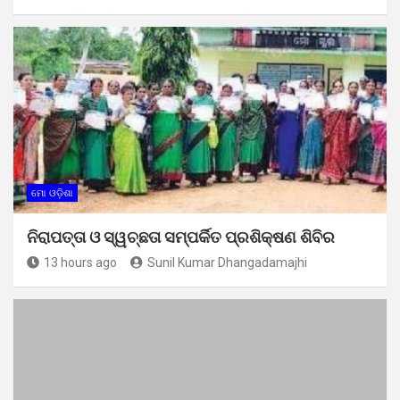
ମୋ ଓଡ଼ିଶା
ନିରାପତ୍ତା ଓ ସ୍ୱଚ୍ଛତା ସମ୍ପର୍କିତ ପ୍ରଶିକ୍ଷଣ ଶିବିର
13 hours ago
Sunil Kumar Dhangadamajhi