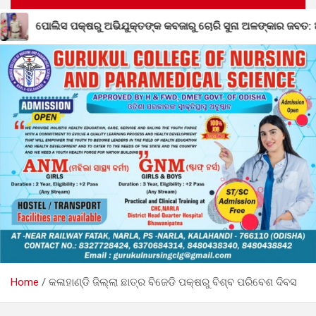
୍ଷରୁ ଅଭିଯୁକ୍ତଙ୍କ କବଜାରୁ ଚୋରି ସୁନା ଅଳଙ୍କାର ଜବତ: ଅଭିଯୁକ୍ତ ଗିରଫ
Home
କଳାହାଣ୍ଡି ଜିଲ୍ଲା ଛାତ୍ର ବିଜେଡି ପକ୍ଷରୁ ବିଶ୍ବ ପରିବେଶ ଦିବସ