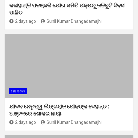
କଳାହାଣ୍ଡି ପତଞ୍ଜଳି ଯୋଗ ସମିତି ପକ୍ଷରୁ ଜଡିବୁଟି ଦିବସ
ପାଳିତ
2 days ago
Sunil Kumar Dhangadamajhi
ମୋ ଓଡ଼ିଶା
ଯାଦବ ନେତୃତ୍ୱ ଲିଙ୍ଗରାଜ ପୋଢଙ୍କ ଦେହାନ୍ତ :
ଅଞ୍ଚଳରେ ଶୋକର ଛାୟା
2 days ago
Sunil Kumar Dhangadamajhi