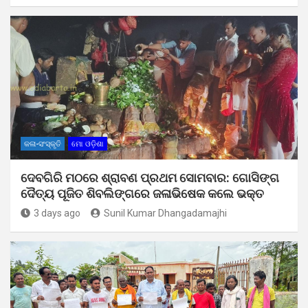
କଳା-ସଂସ୍କୃତି
ମୋ ଓଡ଼ିଶା
ଦେବଗିରି ମଠରେ ଶ୍ରାବଣ ପ୍ରଥମ ସୋମବାର: ଗୋସିଙ୍ଗ
ଦୈତ୍ୟ ପୂଜିତ ଶିବଲିଙ୍ଗରେ ଜଳାଭିଷେକ କଲେ ଭକ୍ତ
3 days ago
Sunil Kumar Dhangadamajhi