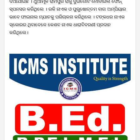
ଦିଆଯାଇଛି । ଥୁଆମୂଳ ରାମପୁର ରାଜୁ ଦୁଇଗୋଟି ମୋବାଇଲ ଫୋନ୍
ସ୍ପନସର କରିଥିଲେ । ରକି ନାଏକ ଓ ପୁରୁଷୋତ୍ତମ ବାଗ ଅମ୍ପିୟାର
ଭାବେ ଫାଇନାଲ ମ୍ଯାଚକୁ ପରିଚାଳନା କରିଥିଲେ । ଟଙ୍କଧର ନାଏକ
ସ୍କୋରର ଥିବାବେଳେ କେଶବ ନାଏକ ଧାରାବିବରଣୀ ପ୍ରଦାନ
କରିଥିଲେ।