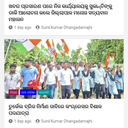
ଖବର ପ୍ରସାରଣ ପରେ ନିଜ କାର୍ଯ୍ୟାଳୟକୁ ସୁକାନ୍ତିଙ୍କୁ
ଡାକି ଆଲୋଚନା କଲେ ଜିଲ୍ଲାପାଳ ମନୋଜ ସତ୍ୟବାନ
ମହାଜନ
1 day ago
Sunil Kumar Dhangadamajhi
ବିଚାର
ମୋ ଓଡ଼ିଶା
ରାଜନୀତି
ତୁର୍କେଲ ବ୍ରିଜ ନିର୍ମାଣ ଦାବିରେ କଂଗ୍ରେସର ବିଶାଳ
ପଦଯାତ୍ରା
1 day ago
Sunil Kumar Dhangadamajhi