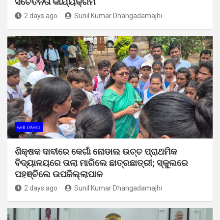
ସଚେତନତା କାର୍ଯ୍ୟକ୍ରମ
2 days ago
Sunil Kumar Dhangadamajhi
ମୋ ଓଡ଼ିଶା
ଶିକ୍ଷକ ଦାବୀରେ କେଗାଁ ନୋଡାଲ ଉଚ୍ଚ ପ୍ରାଥମିକ
ବିଦ୍ୟାଳୟରେ ତାଲା ମାରିଲେ ଛାତ୍ରଛାତ୍ରୀ; ସ୍କୁଲରେ
ପହଞ୍ଚିଲେ ଉପଜିଲ୍ଲାପାଳ
2 days ago
Sunil Kumar Dhangadamajhi