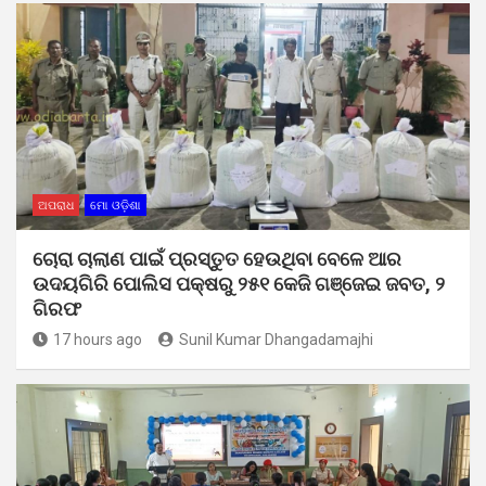
ଅପରାଧ
ମୋ ଓଡ଼ିଶା
ଚୋରା ଚାଲାଣ ପାଇଁ ପ୍ରସ୍ତୁତ ହେଉଥିବା ବେଳେ ଆର
ଉଦୟଗିରି ପୋଲିସ ପକ୍ଷରୁ ୨୫୧ କେଜି ଗଞ୍ଜେଇ ଜବତ, ୨
ଗିରଫ
17 hours ago
Sunil Kumar Dhangadamajhi