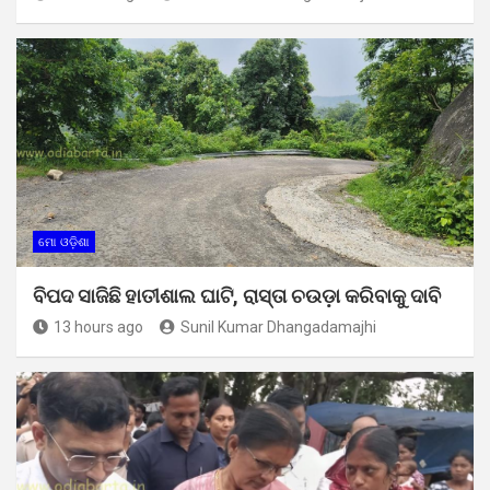
ମୋ ଓଡ଼ିଶା
ବିପଦ ସାଜିଛି ହାତୀଶାଲ ଘାଟି, ରାସ୍ତା ଚଉଡ଼ା କରିବାକୁ ଦାବି
13 hours ago
Sunil Kumar Dhangadamajhi