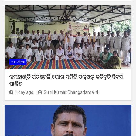
ମୋ ଓଡ଼ିଶା
କଳାହାଣ୍ଡି ପତଞ୍ଜଳି ଯୋଗ ସମିତି ପକ୍ଷରୁ ଜଡିବୁଟି ଦିବସ
ପାଳିତ
1 day ago
Sunil Kumar Dhangadamajhi