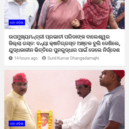
ମୋ ଓଡ଼ିଶା
ଉପମୁଖ୍ୟମନ୍ତ୍ରୀ ପ୍ରଭାତୀ ପରିଡାଙ୍କ ବାଲେଶ୍ୱର
ଜିଲ୍ଲା ଗସ୍ତ: ବନ୍ୟା କ୍ଷତିଗ୍ରସ୍ତ ଅଞ୍ଚଳ ବୁଲି ଦେଖିଲେ,
ଯୁଦ୍ଧକାଳୀନ ଭିତ୍ତିରେ ପୁନରୁଦ୍ଧାର ପାଇଁ ଦେଲେ ନିର୍ଦ୍ଦେଶ
14 hours ago
Sunil Kumar Dhangadamajhi
ମୋ ଓଡ଼ିଶା