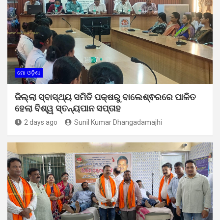
ମୋ ଓଡ଼ିଶା
ଜିଲ୍ଲା ସ୍ବାସ୍ଥ୍ୟ ସମିତି ପକ୍ଷରୁ ବାଲେଶ୍ଵରରେ ପାଳିତ
ହେଲା ବିଶ୍ୱ ସ୍ତନ୍ୟପାନ ସପ୍ତାହ
2 days ago
Sunil Kumar Dhangadamajhi