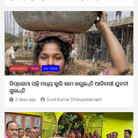
ଜୀବନରଙ୍ଗ
ବିଚାର
ମୋ ଓଡ଼ିଶା
ଡିପ୍ଲୋମା ପଢ଼ି ମଧ୍ୟ କୁଲି କାମ କରୁଛନ୍ତି ଆଦିବାସୀ ଯୁବତୀ
ସୁକାନ୍ତି
2 days ago
Sunil Kumar Dhangadamajhi