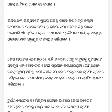
ଓହ୍ଲାଇ ବିଜୟ ହାସଲ ହୋଇଥିଲା ।
ଉଦଜାପନୀ ଉତ୍ସବରେ ମୁଖ୍ଯ ଅତିଥି ଭାବେ କଳାହାଣ୍ଡି ଜିଲ୍ଲା
କଂଗ୍ରେସର ଉପସଭାପତି ଧନୁ ଗହିର, ସମ୍ମାନିତ ଅତିଥି ଭାବେ
ବାବାଅଲି ଖାଁ, ପୂର୍ବତନ ବ୍ଲକ ଅଧ୍ଯକ୍ଷା ଦ୍ରୌପଦୀ ମାଝୀ, ରାଧେକୃଷ୍ଣ
ଧଙ୍ଗଡାମାଝୀ ପ୍ରମୁଖ ଉପସ୍ଥିତ ରହିଥିଲେ ।
ଶେଷ ମ୍ଯାଚର ଶ୍ରେଷ୍ଠ ଖେଳାଳି ଭାବରେ ଛୋଟୁ ବାବୁଙ୍କୁ ପୁରଷ୍କାର
ସ୍ଵରୂପ ଏକ ମୋବାଇଲ ଫୋନ ପ୍ରଦାନ କରାଯାଇଥିଲା। ଚାମ୍ପିୟାନ
ଦଳକୁ ମୂଖ୍ୟ ଅତିଥି ଶ୍ରୀ ଗହୀର ୨୦ ହଜାର ଟଙ୍କା ସହ ଟ୍ରଫି ପ୍ରଦାନ
କରିଥିବା ବେଳେ ରନର୍ସଅପ୍ ଦଳକୁ ୧୫ ହଜାର ଟଙ୍କା ଓ ଟ୍ରଫି ପ୍ରଦାନ
କରିଥିଲେ ।
ଟୁର୍ଣ୍ଣାମେଣ୍ଟର ସର୍ବୋତ୍ତମ ଖେଳାଳି ଭାବରେ ତେଜା ବିବେଚିତ
ହୋଇଥିବାରୁ ତାଙ୍କୁ ମଧ୍ୟ ଏକ ମୋବାଇଲ ଫୋନ ଓ ଟ୍ରଫି