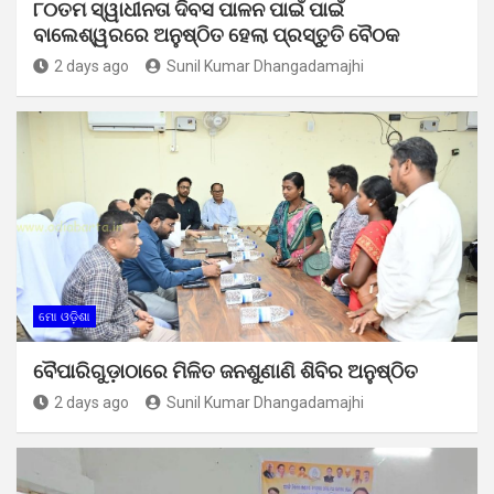
୮୦ତମ ସ୍ୱାଧୀନତା ଦିବସ ପାଳନ ପାଇଁ ପାଇଁ
ବାଲେଶ୍ୱରରେ ଅନୁଷ୍ଠିତ ହେଲା ପ୍ରସ୍ତୁତି ବୈଠକ
2 days ago
Sunil Kumar Dhangadamajhi
ମୋ ଓଡ଼ିଶା
ବୈପାରିଗୁଡ଼ାଠାରେ ମିଳିତ ଜନଶୁଣାଣି ଶିବିର ଅନୁଷ୍ଠିତ
2 days ago
Sunil Kumar Dhangadamajhi