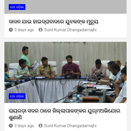
ମୋ ଓଡ଼ିଶା
ଦାଦନ ଯାଇ ହାଇଦ୍ରାବାଦରେ ଯୁବକଙ୍କ ମୃତ୍ୟୁ
3 days ago
Sunil Kumar Dhangadamajhi
ମୋ ଓଡ଼ିଶା
ରାୟଗଡ଼ା ସଦର ଠାରେ ଜିଲ୍ଲାପାଳଙ୍କର ଯୁଗ୍ମଅଭିଯୋଗ
ଶୁଣାଣି
3 days ago
Sunil Kumar Dhangadamajhi