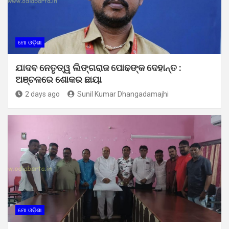
ମୋ ଓଡ଼ିଶା
ଯାଦବ ନେତୃତ୍ୱ ଲିଙ୍ଗରାଜ ପୋଢଙ୍କ ଦେହାନ୍ତ :
ଅଞ୍ଚଳରେ ଶୋକର ଛାୟା
2 days ago
Sunil Kumar Dhangadamajhi
ମୋ ଓଡ଼ିଶା