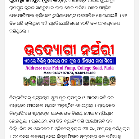
ରାମପୁର ବ୍ଳକ ଖଣ୍ତୁଆଳ ବାବା ଖେଳ ପଡିଆ ଠାରେ ସଞ୍ଜିବ
ମେମୋରିଆଲ କ୍ରିକେଟ ଟୁର୍ଣ୍ଣାମେଣ୍ଟ ଉଦଜାପିତ ହୋଇଯାଇଛି । ୧୧
ଦିନ ଧରି ଚାଲିଥିବା ଏହି ପ୍ରତିଯୋଗିତାରେ ୨୦ଟି ଦଳ ଅଂଶଗ୍ରହଣ
କରିଥିଲେ ।
କିଙ୍ଗଫିସର୍ ଷ୍ଟ୍ରଙ୍ଗ ଥୁଆମୂଳ ରାମପୁର ଓ ଆଇଆରବି ଦଳ
ମଧ୍ୟରେ ଫାଇନାଲ ମ୍ଯାଚ ଅନୁଷ୍ଠିତ ହୋଇଥିଲା । ମ୍ୟାଚରେ
କିଙ୍ଗଫିସର ଷ୍ଟ୍ରଙ୍ଗ ଇଲେଭେନ ବିଜୟୀ ହୋଇ ଚମ୍ପିୟାନ
ହୋଇଥିଲା । ପ୍ରଥମେ ଟସ ଜିତି ବ୍ଯାଟିଂ କରି ଆଇଆରବି ଦଳ
ନିର୍ଦ୍ଧାରିତ ୧୨ ଓଭରରେ ୮ ଓ୍ବିକେଟ୍ ହରାଇ ୯୩ ରନ୍ ସଂଗ୍ରହ କରିଥିଲାସ
। ୯୪ ରନର ଲକ୍ଷ୍ୟ ନେଇ କିଙ୍ଗଫିସର ଷ୍ଟ୍ରଙ୍ଗ ଦଳ ପଡିଆକୁ