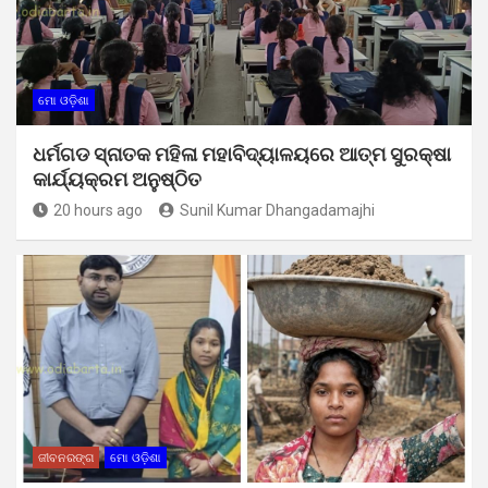
ମୋ ଓଡ଼ିଶା
ଧର୍ମଗଡ ସ୍ନାତକ ମହିଳା ମହାବିଦ୍ୟାଳୟରେ ଆତ୍ମ ସୁରକ୍ଷା
କାର୍ଯ୍ୟକ୍ରମ ଅନୁଷ୍ଠିତ
20 hours ago
Sunil Kumar Dhangadamajhi
ଜୀବନରଙ୍ଗ
ମୋ ଓଡ଼ିଶା