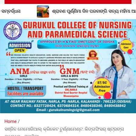
ୂର୍ଣ୍ଣିମା ଦିନ ପରବାଙ୍ଗି ସତ୍ୟ ମହିମା ଆଶ୍ରମରେ ମହାସମାରୋହରେ ପାଳିତ ହେବ ନବ
Home
ସଞ୍ଜିବ ମେମୋରିଆଲ୍ କ୍ରିକେଟ ଟୁର୍ଣ୍ଣାମେଣ୍ଟ: କିଙ୍ଗଫିସର୍ ଷ୍ଟ୍ରଙ୍ଗ