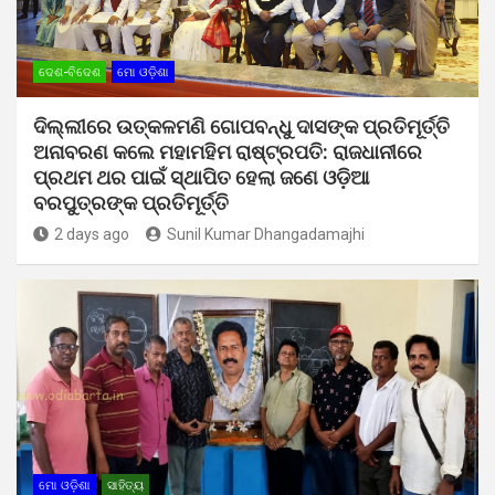
ଦେଶ-ବିଦେଶ
ମୋ ଓଡ଼ିଶା
ଦିଲ୍ଲୀରେ ଉତ୍କଳମଣି ଗୋପବନ୍ଧୁ ଦାସଙ୍କ ପ୍ରତିମୂର୍ତ୍ତି
ଅନାବରଣ କଲେ ମହାମହିମ ରାଷ୍ଟ୍ରପତି: ରାଜଧାନୀରେ
ପ୍ରଥମ ଥର ପାଇଁ ସ୍ଥାପିତ ହେଲା ଜଣେ ଓଡ଼ିଆ
ବରପୁତ୍ରଙ୍କ ପ୍ରତିମୂର୍ତ୍ତି
2 days ago
Sunil Kumar Dhangadamajhi
ମୋ ଓଡ଼ିଶା
ସାହିତ୍ୟ