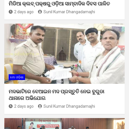
ମିଡିଆ କ୍ଲବ୍ ପକ୍ଷରୁ ଓଡ଼ିଆ ସାମ୍ବାଦିକ ଦିବସ ପାଳିତ
2 days ago
Sunil Kumar Dhangadamajhi
ମୋ ଓଡ଼ିଶା
ମଦଭାଟିରେ ବେଆଇନ ମଦ ପ୍ରସ୍ତୁତି ନେଇ ବୁଗୁଡା
ଥାନାରେ ଅଭିଯୋଗ
2 days ago
Sunil Kumar Dhangadamajhi