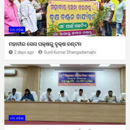
ମୋ ଓଡ଼ିଶା
ମହାବୀର ସେନା ପକ୍ଷରୁ ବୃକ୍ଷ ବଣ୍ଟନ
2 days ago
Sunil Kumar Dhangadamajhi
ମୋ ଓଡ଼ିଶା