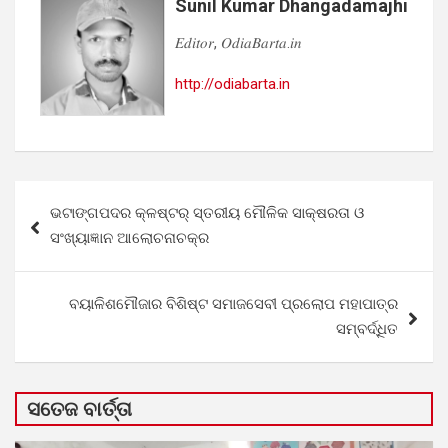
Sunil Kumar Dhangadamajhi
𝐸𝑑𝑖𝑡𝑜𝑟, 𝑂𝑑𝑖𝑎𝐵𝑎𝑟𝑡𝑎.𝑖𝑛
http://odiabarta.in
Post
ଭଟାଙ୍ଗପଦର କ୍ଳଷ୍ଟର୍ ସ୍ତରୀୟ ମୌଳିକ ସାକ୍ଷରତା ଓ
navigation
ସଂଖ୍ୟାଜ୍ଞାନ ଆଲୋଚନାଚକ୍ର
ବୟାଳିଶମୌଜାର ବିଶିଷ୍ଟ ସମାଜସେବୀ ପ୍ରଲୋପ ମହାପାତ୍ର
ସମ୍ବର୍ଦ୍ଧିତ
ସତେଜ ବାର୍ତ୍ତା