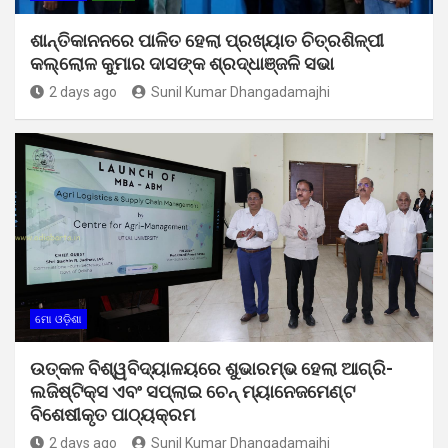
ଶାନ୍ତିକାନନରେ ପାଳିତ ହେଲା ପ୍ରଖ୍ୟାତ ଚିତ୍ରଶିଳ୍ପୀ
କଲ୍ଲୋଳ କୁମାର ଦାସଙ୍କ ଶ୍ରଦ୍ଧାଞ୍ଜଳି ସଭା
2 days ago
Sunil Kumar Dhangadamajhi
ମୋ ଓଡ଼ିଶା
ଉତ୍କଳ ବିଶ୍ୱବିଦ୍ୟାଳୟରେ ଶୁଭାରମ୍ଭ ହେଲା ଆଗ୍ରି-
ଲଜିଷ୍ଟିକ୍ସ ଏବଂ ସପ୍ଲାଇ ଚେନ୍ ମ୍ୟାନେଜମେଣ୍ଟ
ବିଶେଷୀକୃତ ପାଠ୍ୟକ୍ରମ
2 days ago
Sunil Kumar Dhangadamajhi