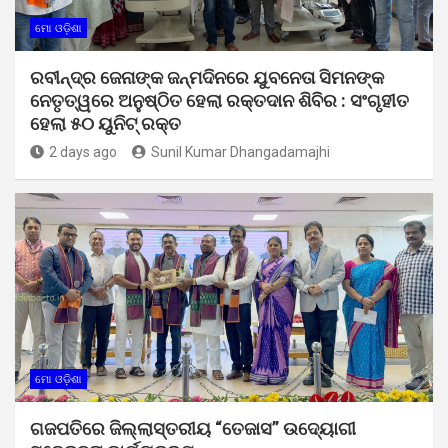
ମୋ ଓଡ଼ିଶା
ରବୀନ୍ଦ୍ର ଜେନାଙ୍କ ଜନ୍ମଦିନରେ ଯୁବନେତା ସିମନଙ୍କ
ନେତୃତ୍ୱରେ ଅନୁଷ୍ଠିତ ହେଲା ରକ୍ତଦାନ ଶିବିର : ସଂଗୃହୀତ
ହେଲା ୫୦ ୟୁନିଟ୍ ରକ୍ତ
2 days ago
Sunil Kumar Dhangadamajhi
ମୋ ଓଡ଼ିଶା
ଗଜପତିରେ ଜିଲ୍ଲାସ୍ତରୀୟ “ତେଜାସ” ଉଦ୍ୟୋଗୀ