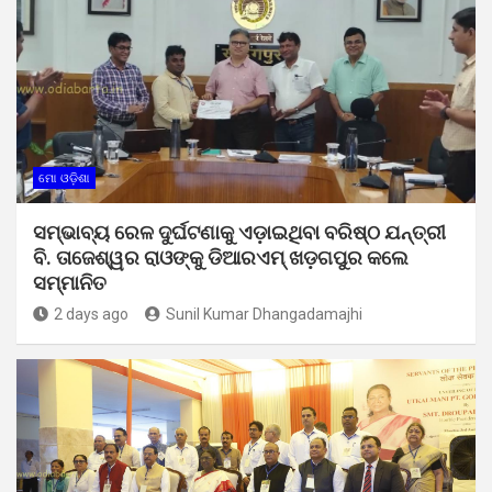
ମୋ ଓଡ଼ିଶା
ସମ୍ଭାବ୍ୟ ରେଳ ଦୁର୍ଘଟଣାକୁ ଏଡ଼ାଇଥିବା ବରିଷ୍ଠ ଯନ୍ତ୍ରୀ
ବି. ତାଜେଶ୍ୱର ରାଓଙ୍କୁ ଡିଆରଏମ୍ ଖଡ଼ଗପୁର କଲେ
ସମ୍ମାନିତ
2 days ago
Sunil Kumar Dhangadamajhi