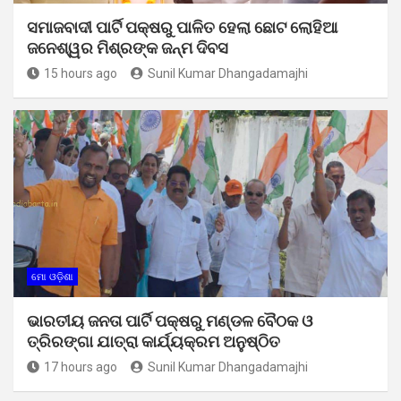
ସମାଜବାଦୀ ପାର୍ଟି ପକ୍ଷରୁ ପାଳିତ ହେଲା ଛୋଟ ଲୋହିଆ
ଜନେଶ୍ୱର ମିଶ୍ରଙ୍କ ଜନ୍ମ ଦିବସ
15 hours ago
Sunil Kumar Dhangadamajhi
ମୋ ଓଡ଼ିଶା
ଭାରତୀୟ ଜନତା ପାର୍ଟି ପକ୍ଷରୁ ମଣ୍ଡଳ ବୈଠକ ଓ
ତ୍ରିରଙ୍ଗା ଯାତ୍ରା କାର୍ଯ୍ୟକ୍ରମ ଅନୁଷ୍ଠିତ
17 hours ago
Sunil Kumar Dhangadamajhi