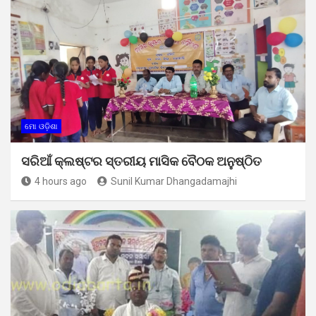
ମୋ ଓଡ଼ିଶା
ସରିଆଁ କ୍ଲଷ୍ଟର ସ୍ତରୀୟ ମାସିକ ବୈଠକ ଅନୁଷ୍ଠିତ
4 hours ago
Sunil Kumar Dhangadamajhi