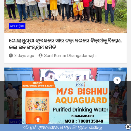
ମୋ ଓଡ଼ିଶା
ଗୋଲାମୁଣ୍ଡା ବ୍ଲକରେ ସାର ଚଢ଼ା ଦରରେ ବିକ୍ରୀକୁ ବିରୋଧ
କଲା ଜନ ସଂଗ୍ରାମ ସମିତି
3 days ago
Sunil Kumar Dhangadamajhi
x
ମୋ ଓଡ଼ିଶା
ଏଠି ଛୁଇଁ ହ୍ଵାଟ୍ସଆପରେ ବ୍ରେକିଂ ନ୍ୟୁଜ ପାଆନ୍ତୁ