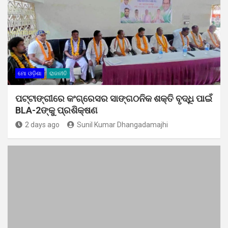
ମୋ ଓଡ଼ିଶା
ରାଜନୀତି
ପଟ୍ଟାଙ୍ଗୀରେ କଂଗ୍ରେସର ସାଙ୍ଗଠନିକ ଶକ୍ତି ବୃଦ୍ଧି ପାଇଁ
BLA-2ଙ୍କୁ ପ୍ରଶିକ୍ଷଣ
2 days ago
Sunil Kumar Dhangadamajhi