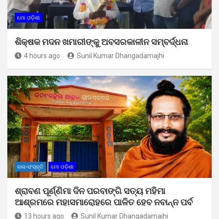
ମୋ ଓଡ଼ିଶା
ଶିକ୍ଷକ ମଦନ ଖମାରୀଙ୍କୁ ଅବସରକାଳୀନ ସମ୍ବର୍ଦ୍ଧନା
4 hours ago
Sunil Kumar Dhangadamajhi
କଳା-ସଂସ୍କୃତି
ମୋ ଓଡ଼ିଶା
ଶ୍ରାବଣ ପୂର୍ଣ୍ଣିମା ଦିନ ପରବାଙ୍ଗି ସତ୍ୟ ମହିମା
ଆଶ୍ରମରେ ମହାସମାରୋହରେ ପାଳିତ ହେବ ନବାନ୍ନ ପର୍ବ
13 hours ago
Sunil Kumar Dhangadamajhi