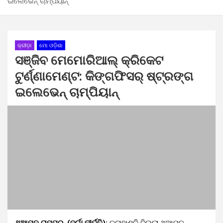
ଇଲେଭେନ୍ ଚାମ୍ପିୟାନ୍
କ୍ରୀଡ଼ା
ମୋ ଓଡ଼ିଶା
ସଞ୍ଜିବ ମେମୋରିଆଲ୍ କ୍ରିକେଟ
ଟୁର୍ଣ୍ଣାମେଣ୍ଟ: କିଙ୍ଗଫିସର୍ ଷ୍ଟ୍ରଙ୍ଗ
ଇଲେଭେନ୍ ଚାମ୍ପିୟାନ୍
ଥୁଆମୂଳ ରାମପୁର, (ଦୁର୍ଗା କୀର୍ତ୍ତି):
କଳାହାଣ୍ଡି ଜିଲ୍ଲା ଥୁଆମୂଳ