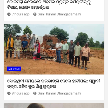
କୋକସରା କଲେଜରେ ଅବସର ପ୍ରାପ୍ତ କର୍ମଚାରୀଙ୍କୁ
ବିଦାୟ କାଳୀନ ସମ୍ବର୍ଦ୍ଧନା
7 hours ago
Sunil Kumar Dhangadamajhi
ମୋ ଓଡ଼ିଶା
ସୋଇଥିବା ସମୟରେ ଘରଭାଙ୍ଗି ଦେଲେ ହାତୀପଲ: ସ୍ୱାମୀ
ସ୍ତ୍ରୀ ସହିତ ଦୁଇ ଶିଶୁ ଗୁରୁତର
8 hours ago
Sunil Kumar Dhangadamajhi