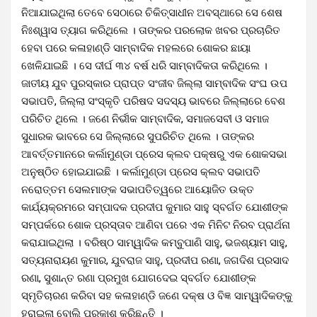
ନିଆଯାଇଥିଲା ତେବେ ସେଠାରେ ଚିକିତ୍ସାଧୀନ ଅବସ୍ଥାରେ ସେ ଶେଷ
ନିଃଶ୍ୱାସ ତ୍ୟାଗ କରିଥିଲେ । ତାଙ୍କର ପରଲୋକ ଖବର ପ୍ରଚାରିତ
ହେବା ପରେ କଳାହାଣ୍ଡି ସାମ୍ବାଦିକ ମହଲରେ ଶୋକର ଛାୟା
ଖେଳିଯାଇଛି । ସେ ଦୀର୍ଘ ୩୪ ବର୍ଷ ଧରି ସାମ୍ବାଦିକତା କରିଥିଲେ ।
ଜାତୀୟ ଯୁବ ପୁରସ୍କାର ପ୍ରାପ୍ତ ସଂଜୀବ ଜିଲ୍ଲା ସାମ୍ବାଦିକ ସଂଘ ଉପ
ସଭାପତି, ଜିଲ୍ଲା ସଂସ୍କୃତି ପରିଷଦ ସଦସ୍ୟ ଭାବରେ ଜିଲ୍ଲାରେ ବେଶ
ପରିଚିତ ଥିଲେ । ଜଣେ ନିର୍ଭୀକ ସାମ୍ବାଦିକ, ସମାଜସେବୀ ଓ ସମାଜ
ସୁଧାରକ ଭାବରେ ସେ ଜିଲ୍ଲାରେ ସୁପରିଚିତ ଥିଲେ । ତାଙ୍କର
ଆବର୍ତ୍ତମାନରେ କର୍ଲାମୁଣ୍ଡା ପ୍ରେସ କ୍ଲବ ପକ୍ଷରୁ ଏକ ଶୋକସଭା
ଅନୁଷ୍ଠିତ ହୋଇଯାଇଛି । କର୍ଲାମୁଣ୍ଡା ପ୍ରେସ କ୍ଲବ ସଭାପତି
ନରୋତ୍ତମ ସେଲମାଙ୍କ ସଭାପତିତ୍ୱରେ ଆୟୋଜିତ ଉକ୍ତ
କାର୍ଯ୍ୟକ୍ରମରେ ସମ୍ପାଦକ ପ୍ରଦୀପ କୁମାର ସାହୁ ସ୍ବର୍ଗତ ଯୋଶୀଙ୍କ
ସମ୍ପର୍କରେ ଶୋକ ପ୍ରସ୍ତାବ ଆଣିବା ପରେ ଏକ ମିନିଟ ନିରବ ପ୍ରାର୍ଥନା
କରାଯାଇଥିଲା । ବରିଷ୍ଠ ସାମ୍ୱାଦିକ କମ୍ବୁପାଣି ସାହୁ, ଭଜଶ୍ୟାମ ସାହୁ,
ସତ୍ୟନାରାୟଣ କୁମାର, ଯୁବରାଜ ସାହୁ, ପ୍ରଦୀପ ରଣା, ଜଗଦିଶ ପ୍ରସାଦ
ରଣା, ସୁଶାନ୍ତ ରଣା ପ୍ରମୁଖ ଯୋଗଦେଇ ସ୍ବର୍ଗତ ଯୋଶୀଙ୍କ
ସ୍ମୃତିଚାରଣ କରିବା ସହ କଳାହାଣ୍ଡି ଜଣେ ଦକ୍ଷ ଓ ବିଜ୍ଞ ସାମ୍ୱାଦିକଙ୍କୁ
ହରାଇଲା ବୋଲି ପ୍ରକାଶ କରିଛନ୍ତି ।