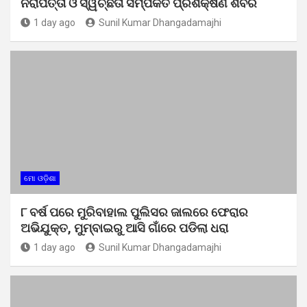
ନିରାପତ୍ତା ଓ ସ୍ୱଚ୍ଛତା ସମ୍ପର୍କିତ ପ୍ରଶିକ୍ଷଣ ଶିବିର
1 day ago
Sunil Kumar Dhangadamajhi
ମୋ ଓଡ଼ିଶା
୮ ବର୍ଷ ପରେ ମୁରିବାହାଲ ପୁଲିସର ଜାଲରେ ଫେରାର
ଅଭିଯୁକ୍ତ, ମୁମ୍ବାଇରୁ ଆସି ଗାଁରେ ପଡିଲା ଧରା
1 day ago
Sunil Kumar Dhangadamajhi