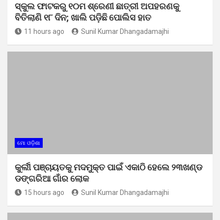
ସ୍କୁଲ ଫାଟକରୁ ୧୦ମ ଶ୍ରେଣୀ ଛାତ୍ରୀ ଅପହରଣକୁ
ବିତିଲାଣି ୧୮ ଦିନ; ଖାଲି ପଡ଼ିଛି ପୋଲିସ ହାତ
11 hours ago
Sunil Kumar Dhangadamajhi
ମୋ ଓଡ଼ିଶା
କୁର୍ଲୀ ପଞ୍ଚାୟତକୁ ମଦମୁକ୍ତ ପାଇଁ ଏକାଠି ହେଲେ ୨୩ଖଣ୍ଡ
ଡଙ୍ଗରିଆ ଗାଁର ଲୋକ
15 hours ago
Sunil Kumar Dhangadamajhi