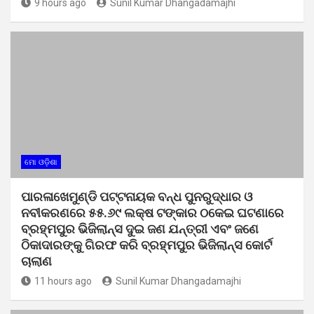
9 hours ago
Sunil Kumar Dhangadamajhi
ମୋ ଓଡ଼ିଶା
ପାରଳାଖେମୁଣ୍ଡି ପଟ୍ଟନାୟକ ବନ୍ଧ ପୁନରୁଦ୍ଧାର ଓ
ନବୀକରଣରେ ୫୫.୬୯ ଲକ୍ଷ ଟଙ୍କାର ଠକେଇ ଘଟଣାରେ
ବ୍ରହ୍ମପୁର ଭିଜିଲାନ୍ସ ଦୁଇ ଜଣ ଯନ୍ତ୍ରୀ ଏବଂ ଜଣେ
ଠିକାଦାରଙ୍କୁ ଗିରଫ କରି ବ୍ରହ୍ମପୁର ଭିଜିଲାନ୍ସ କୋର୍ଟ
ଚାଲାଣ
11 hours ago
Sunil Kumar Dhangadamajhi