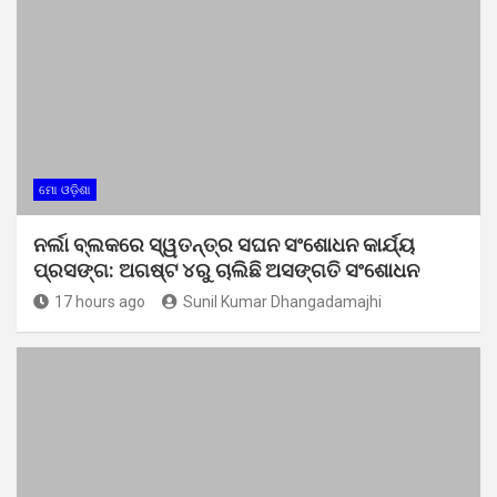
ମୋ ଓଡ଼ିଶା
ନର୍ଲା ବ୍ଲକରେ ସ୍ୱତନ୍ତ୍ର ସଘନ ସଂଶୋଧନ କାର୍ଯ୍ୟ
ପ୍ରସଙ୍ଗ: ଅଗଷ୍ଟ ୪ରୁ ଚାଲିଛି ଅସଙ୍ଗତି ସଂଶୋଧନ
17 hours ago
Sunil Kumar Dhangadamajhi