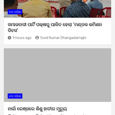
ମୋ ଓଡ଼ିଶା
ସମାଜବାଦୀ ପାର୍ଟି ପକ୍ଷରୁ ପାଳିତ ହେଲା ‘ମଣ୍ଡଳ କମିଶନ
ଦିବସ’
9 hours ago
Sunil Kumar Dhangadamajhi
ମୋ ଓଡ଼ିଶା
ନର୍ଲା ରେଞ୍ଜରେ ଶିଶୁ ହାତୀର ମୃତ୍ୟୁ