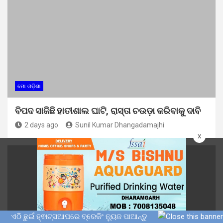
ମୋ ଓଡ଼ିଶା
ବିପଦ ସାଜିଛି ହାତୀଶାଲ ଘାଟି, ରାସ୍ତା ଚଉଡ଼ା କରିବାକୁ ଦାବି
2 days ago
Sunil Kumar Dhangadamajhi
x
ଏଠି ଛୁଇଁ ହ୍ଵାଟ୍ସଆପରେ ବ୍ରେକିଂ ନ୍ୟୁଜ ପାଆନ୍ତୁ