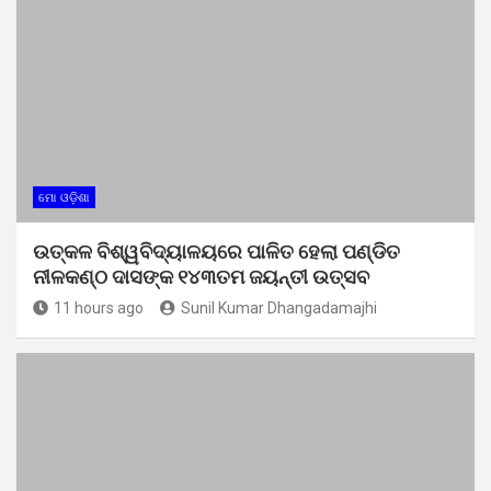
ମୋ ଓଡ଼ିଶା
ଉତ୍କଳ ବିଶ୍ୱବିଦ୍ୟାଳୟରେ ପାଳିତ ହେଲା ପଣ୍ଡିତ
ନୀଳକଣ୍ଠ ଦାସଙ୍କ ୧୪୩ତମ ଜୟନ୍ତୀ ଉତ୍ସବ
11 hours ago
Sunil Kumar Dhangadamajhi