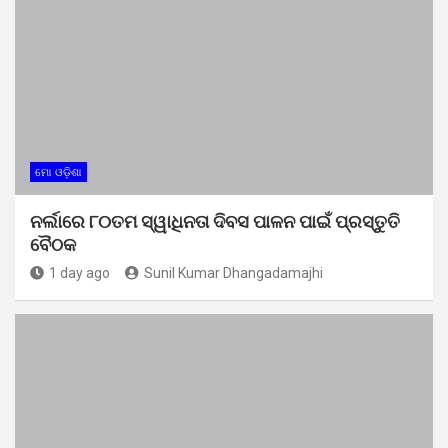
ମୋ ଓଡ଼ିଶା
ନର୍ଲାରେ ୮୦ତମ ସ୍ୱାଧିନତା ଦିବସ ପାଳନ ପାଇଁ ପ୍ରସ୍ତୁତି
ବୈଠକ
1 day ago
Sunil Kumar Dhangadamajhi