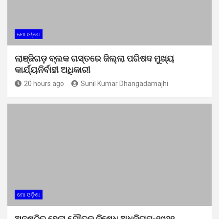
ମୋ ଓଡ଼ିଶା
ଲାଞ୍ଜିଗଡ଼ ବ୍ଲକ ଗସ୍ତରେ ଜିଲ୍ଲା ପରିଷଦ ମୁଖ୍ୟ
କାର୍ଯ୍ୟନିର୍ବାହୀ ଅଧିକାରୀ
20 hours ago
Sunil Kumar Dhangadamajhi
ମୋ ଓଡ଼ିଶା
ଅନୁଷ୍ଠିତ ହେଲା ଯୌତୁକ ନିଷେଧ ଅଧିନିୟମ-୧୯୬୧