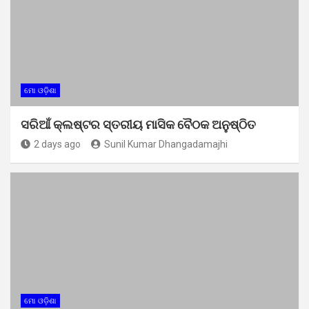
ମୋ ଓଡ଼ିଶା
ସରିଆଁ କ୍ଲଷ୍ଟର ସ୍ତରୀୟ ମାସିକ ବୈଠକ ଅନୁଷ୍ଠିତ
2 days ago
Sunil Kumar Dhangadamajhi
ମୋ ଓଡ଼ିଶା