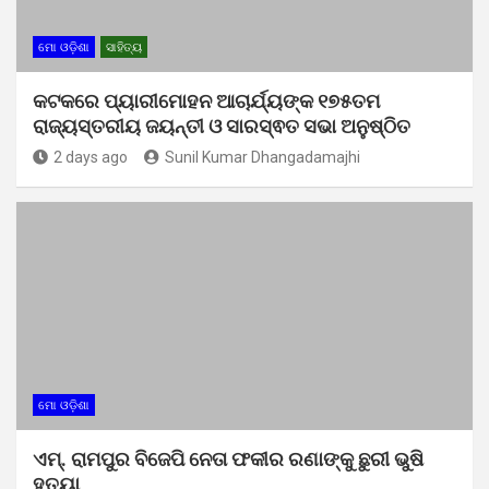
ମୋ ଓଡ଼ିଶା
ସାହିତ୍ୟ
କଟକରେ ପ୍ୟାରୀମୋହନ ଆଚାର୍ଯ୍ୟଙ୍କ ୧୭୫ତମ
ରାଜ୍ୟସ୍ତରୀୟ ଜୟନ୍ତୀ ଓ ସାରସ୍ଵତ ସଭା ଅନୁଷ୍ଠିତ
2 days ago
Sunil Kumar Dhangadamajhi
ମୋ ଓଡ଼ିଶା
ଏମ୍. ରାମପୁର ବିଜେପି ନେତା ଫକୀର ରଣାଙ୍କୁ ଛୁରୀ ଭୁଷି
ହତ୍ୟା