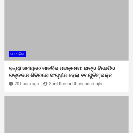
ମୋ ଓଡ଼ିଶା
ବନ୍ୟା ସମୟରେ ମାନବିକ ପଦକ୍ଷେପ: ଛାତ୍ର ବିଜେଡିର
ରକ୍ତଦାନ ଶିବିରରେ ସଂଗୃହୀତ ହେଲା ୭୧ ୟୁନିଟ୍ ରକ୍ତ
20 hours ago
Sunil Kumar Dhangadamajhi