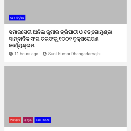
ମୋ ଓଡ଼ିଶା
ସମାଜସେବୀ ଅନିଲ କୁମାର ତ୍ରିପାଠୀ ଓ ବଙ୍ଗୋମୁଣ୍ଡା
ସାମ୍ବାଦିକ ସଂଘ ତରଫରୁ ୧୦୦୧ ବୃକ୍ଷରୋପଣ
କାର୍ଯ୍ୟକ୍ରମ
11 hours ago
Sunil Kumar Dhangadamajhi
ଅପରାଧ
ବିଚାର
ମୋ ଓଡ଼ିଶା