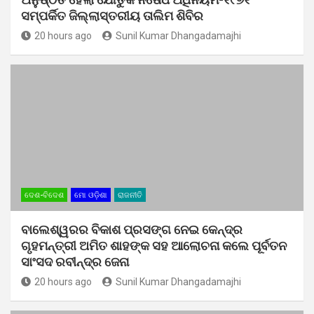
ସମ୍ପର୍କିତ ଜିଲ୍ଲାସ୍ତରୀୟ ତାଲିମ ଶିବିର
20 hours ago
Sunil Kumar Dhangadamajhi
ଦେଶ-ବିଦେଶ
ମୋ ଓଡ଼ିଶା
ରାଜନୀତି
ବାଲେଶ୍ୱରର ବିକାଶ ପ୍ରସଙ୍ଗ ନେଇ କେନ୍ଦ୍ର
ଗୃହମନ୍ତ୍ରୀ ଅମିତ ଶାହଙ୍କ ସହ ଆଲୋଚନା କଲେ ପୂର୍ବତନ
ସାଂସଦ ରବୀନ୍ଦ୍ର ଜେନା
20 hours ago
Sunil Kumar Dhangadamajhi