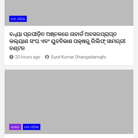
ମୋ ଓଡ଼ିଶା
ବନ୍ୟା ପ୍ରପୀଡ଼ିତ ଅଞ୍ଚଳରେ ନାବାର୍ଡ ଅବସରପ୍ରାପ୍ତ
କଲ୍ୟାଣ ସଂଘ ଏବଂ ଯୁବବିକାଶ ପକ୍ଷରୁ ରିଲିଫ୍ ସାମଗ୍ରୀ
ବଣ୍ଟନ
20 hours ago
Sunil Kumar Dhangadamajhi
କ୍ରୀଡ଼ା
ମୋ ଓଡ଼ିଶା