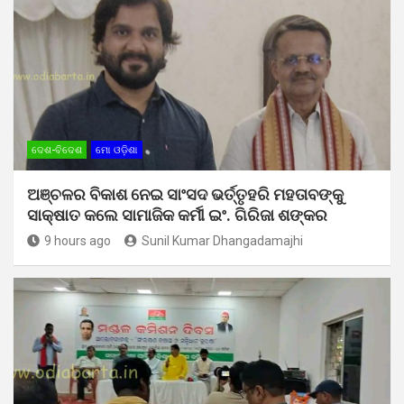
ଦେଶ-ବିଦେଶ
ମୋ ଓଡ଼ିଶା
ଅଞ୍ଚଳର ବିକାଶ ନେଇ ସାଂସଦ ଭର୍ତ୍ତୃହରି ମହତାବଙ୍କୁ
ସାକ୍ଷାତ କଲେ ସାମାଜିକ କର୍ମୀ ଇଂ. ଗିରିଜା ଶଙ୍କର
9 hours ago
Sunil Kumar Dhangadamajhi