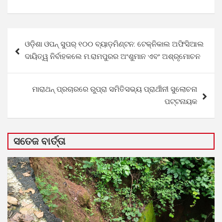
Post
ଓଡ଼ିଶା ଓପନ୍ ସୁପର୍ ୧୦୦ ବ୍ୟାଡ଼ମିଣ୍ଟନ: ଟେକ୍ନିକାଲ ଅଫିସିଆଲ
navigation
ଦାୟିତ୍ୱ ନିର୍ବାହକଲେ ମ.ରାମପୁରର ଅଂଶୁମାନ ଏବଂ ଅଶ୍ରୃମୋଚନ
ମାରାଥନ୍ ପ୍ରଚାରରେ ରୁପ୍ରା ସମିତିସଭ୍ୟ ପ୍ରାର୍ଥୀନୀ ସୁଲୋଚନା
ପଟ୍ଟନାୟକ
ସତେଜ ବାର୍ତ୍ତା