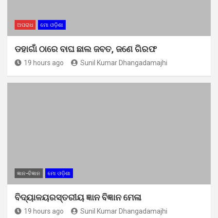
ଅପରାଧ
ମୋ ଓଡ଼ିଶା
ଡହାଗାଁ ଠାରେ ବାଘ ଛାଲ ଜବତ, ଜଣେ ଗିରଫ
19 hours ago
Sunil Kumar Dhangadamajhi
ଜ୍ଞାନ-ବିଜ୍ଞାନ
ମୋ ଓଡ଼ିଶା
ବିଦ୍ୟାଳୟରସ୍ତରୀୟ ଜ୍ଞାନ ବିଜ୍ଞାନ ମେଳା
19 hours ago
Sunil Kumar Dhangadamajhi