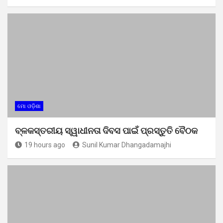
ମୋ ଓଡ଼ିଶା
ବ୍ଳକସ୍ତରୀୟ ସ୍ୱାଧୀନତା ଦିବସ ପାଇଁ ପ୍ରସ୍ତୁତି ବୈଠକ
19 hours ago
Sunil Kumar Dhangadamajhi