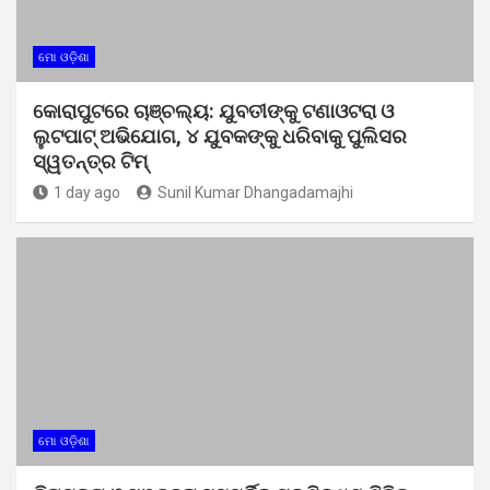
ମୋ ଓଡ଼ିଶା
କୋରାପୁଟରେ ଚାଞ୍ଚଲ୍ୟ: ଯୁବତୀଙ୍କୁ ଟଣାଓଟରା ଓ
ଲୁଟପାଟ୍ ଅଭିଯୋଗ, ୪ ଯୁବକଙ୍କୁ ଧରିବାକୁ ପୁଲିସର
ସ୍ୱତନ୍ତ୍ର ଟିମ୍
1 day ago
Sunil Kumar Dhangadamajhi
ମୋ ଓଡ଼ିଶା