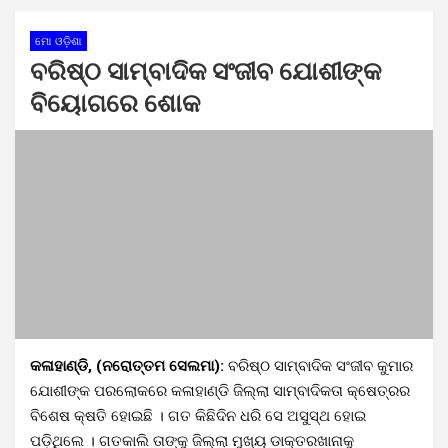
ମୋ ଓଡ଼ିଶା
ବରିଷ୍ଠ ସାମ୍ବାଦିକ ସଂଜୀବ ଯୋଶୀଙ୍କ
ବିୟୋଗରେ ଶୋକ
କଳାହାଣ୍ଡି, (ନରୋତ୍ତମ ସେଲମା):
ବରିଷ୍ଠ ସାମ୍ବାଦିକ ସଂଜୀବ କୁମାର
ଯୋଶୀଙ୍କ ପରଲୋକରେ କଳାହାଣ୍ଡି ଜିଲ୍ଲା ସାମ୍ବାଦିକତା କ୍ଷେତ୍ରର
ବିଶେଷ କ୍ଷତି ହୋଇଛି । ଗତ କିଛିଦିନ ଧରି ସେ ଅସୁସ୍ଥ ହୋଇ
ପଡ଼ିଥିଲେ । ଗତକାଲି ତାଙ୍କୁ ଜିଲ୍ଲା ମୁଖ୍ୟ ଡାକ୍ତରଖାନାକୁ