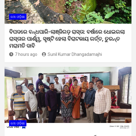
ମୋ ଓଡ଼ିଶା
ବିପଦରେ ବନ୍ଧପାରି-ଲାଞ୍ଜିଗଡ଼ ରାସ୍ତା: ବର୍ଷାରେ ଧୋଇଗଲା
ରାସ୍ତାର ପାର୍ଶ୍ୱ, ସୃଷ୍ଟି ହେଲା ବିରାଟକାୟ ଗର୍ତ୍ତ, ତୁରନ୍ତ
ମରାମତି ଦାବି
7 hours ago
Sunil Kumar Dhangadamajhi
ମୋ ଓଡ଼ିଶା