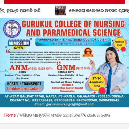
ଦାବି
କୋକସରା କଲେଜରେ ଅବସର ପ୍ରାପ୍ତ କର୍ମଚାରୀଙ୍କୁ ବିଦାୟ କ
Home
ବରିଷ୍ଠ ସାମ୍ବାଦିକ ସଂଜୀବ ଯୋଶୀଙ୍କ ବିୟୋଗରେ ଶୋକ