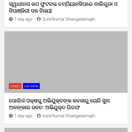
ସ୍ୱାଧୀନତା କପ ଫୁଟବଲ ଚମ୍ପିୟାନସିପରେ ବାଲିଗୁଡା ଓ
ସିପାଞ୍ଜିରୀ ଦଳ ବିଜୟୀ
1 day ago
Sunil Kumar Dhangadamajhi
ଅପରାଧ
ମୋ ଓଡ଼ିଶା
ପୋଲିସ ପକ୍ଷରୁ ଅଭିଯୁକ୍ତଙ୍କ କବଜାରୁ ଚୋରି ସୁନା
ଅଳଙ୍କାର ଜବତ: ଅଭିଯୁକ୍ତ ଗିରଫ
1 day ago
Sunil Kumar Dhangadamajhi