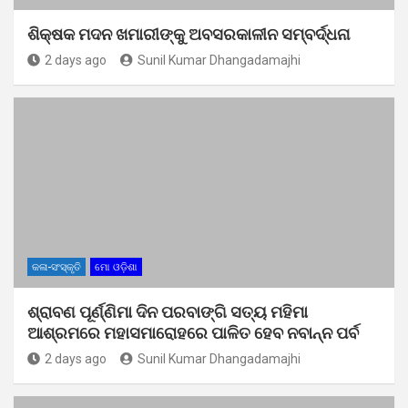
ଶିକ୍ଷକ ମଦନ ଖମାରୀଙ୍କୁ ଅବସରକାଳୀନ ସମ୍ବର୍ଦ୍ଧନା
2 days ago
Sunil Kumar Dhangadamajhi
କଳା-ସଂସ୍କୃତି
ମୋ ଓଡ଼ିଶା
ଶ୍ରାବଣ ପୂର୍ଣ୍ଣିମା ଦିନ ପରବାଙ୍ଗି ସତ୍ୟ ମହିମା
ଆଶ୍ରମରେ ମହାସମାରୋହରେ ପାଳିତ ହେବ ନବାନ୍ନ ପର୍ବ
2 days ago
Sunil Kumar Dhangadamajhi