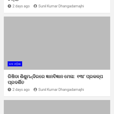
2 days ago
Sunil Kumar Dhangadamajhi
ମୋ ଓଡ଼ିଶା
ରିଷିଡା ଶିଶୁମନ୍ଦିରରେ ଜ୍ଞାନବିଜ୍ଞାନ ମେଳା: ୧୩୮ ପ୍ରକଳ୍ପ
ପ୍ରଦର୍ଶିତ
2 days ago
Sunil Kumar Dhangadamajhi