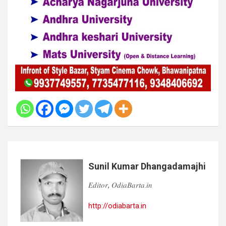
Sunil Kumar Dhangadamajhi
𝐸𝑑𝑖𝑡𝑜𝑟, 𝑂𝑑𝑖𝑎𝐵𝑎𝑟𝑡𝑎.𝑖𝑛
http://odiabarta.in