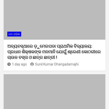
ମୋ ଓଡ଼ିଶା
ଅବ୍ୟବସ୍ଥାରେ ଡ଼ୁମେରପଡା ପ୍ରାଥମିକ ବିଦ୍ୟାଳୟ:
ପ୍ରଧାନ ଶିକ୍ଷକଙ୍କ ମନମାନି ଯୋଗୁଁ ଶ୍ରେଣୀ କୋଠରୀରେ
ଚାଉଳ ବସ୍ତା ଓ ଛାତ୍ର ଛାତ୍ରୀ !
1 day ago
Sunil Kumar Dhangadamajhi