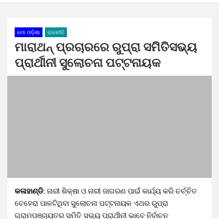
ମୋ ଓଡ଼ିଶା
ରାଜନୀତି
ମାରାଥନ୍ ପ୍ରଚାରରେ ରୁପ୍ରା ସମିତିସଭ୍ୟ
ପ୍ରାର୍ଥୀନୀ ସୁଲୋଚନା ପଟ୍ଟନାୟକ
କଳାହାଣ୍ଡି:
ନାରୀ ଶିକ୍ଷା ଓ ନାରୀ ଜାଗରଣ ପାଇଁ କାର୍ଯ୍ୟ କରି ଚର୍ଚ୍ଚିତ
ଚେହେରା ପାଳଟିଥିବା ସୁଲୋଚନା ପଟ୍ଟନାୟକ ଏଥର ରୁପ୍ରା
ଗ୍ରାମପଞ୍ଚାୟତର ସମିତି ସଭ୍ୟ ପ୍ରାର୍ଥୀନୀ ଭାବେ ନିର୍ବାଚନ