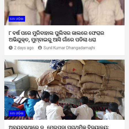
ମୋ ଓଡ଼ିଶା
୮ ବର୍ଷ ପରେ ମୁରିବାହାଲ ପୁଲିସର ଜାଲରେ ଫେରାର
ଅଭିଯୁକ୍ତ, ମୁମ୍ବାଇରୁ ଆସି ଗାଁରେ ପଡିଲା ଧରା
2 days ago
Sunil Kumar Dhangadamajhi
ମୋ ଓଡ଼ିଶା
ଅବ୍ୟବସ୍ଥାରେ ଡ଼ୁମେରପଡା ପ୍ରାଥମିକ ବିଦ୍ୟାଳୟ: