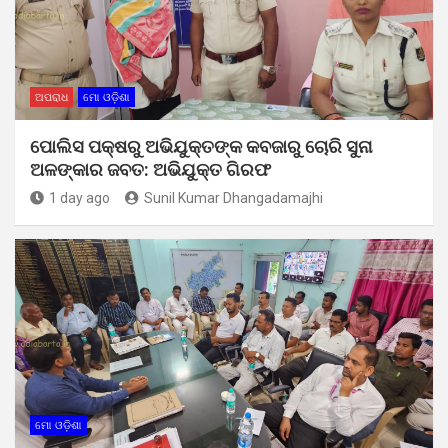
ଅପରାଧ
ମୋ ଓଡ଼ିଶା
ପୋଲିସ ପକ୍ଷରୁ ଅଭିଯୁକ୍ତଙ୍କ କବଜାରୁ ଚୋରି ସୁନା
ଅଳଙ୍କାର ଜବତ: ଅଭିଯୁକ୍ତ ଗିରଫ
1 day ago
Sunil Kumar Dhangadamajhi
ମୋ ଓଡ଼ିଶା