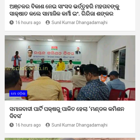
ଅଞ୍ଚଳର ବିକାଶ ନେଇ ସାଂସଦ ଭର୍ତ୍ତୃହରି ମହତାବଙ୍କୁ
ସାକ୍ଷାତ କଲେ ସାମାଜିକ କର୍ମୀ ଇଂ. ଗିରିଜା ଶଙ୍କର
16 hours ago
Sunil Kumar Dhangadamajhi
ମୋ ଓଡ଼ିଶା
ସମାଜବାଦୀ ପାର୍ଟି ପକ୍ଷରୁ ପାଳିତ ହେଲା ‘ମଣ୍ଡଳ କମିଶନ
ଦିବସ’
16 hours ago
Sunil Kumar Dhangadamajhi