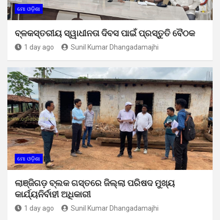
ମୋ ଓଡ଼ିଶା
ବ୍ଳକସ୍ତରୀୟ ସ୍ୱାଧୀନତା ଦିବସ ପାଇଁ ପ୍ରସ୍ତୁତି ବୈଠକ
1 day ago
Sunil Kumar Dhangadamajhi
ମୋ ଓଡ଼ିଶା
ଲାଞ୍ଜିଗଡ଼ ବ୍ଲକ ଗସ୍ତରେ ଜିଲ୍ଲା ପରିଷଦ ମୁଖ୍ୟ
କାର୍ଯ୍ୟନିର୍ବାହୀ ଅଧିକାରୀ
1 day ago
Sunil Kumar Dhangadamajhi