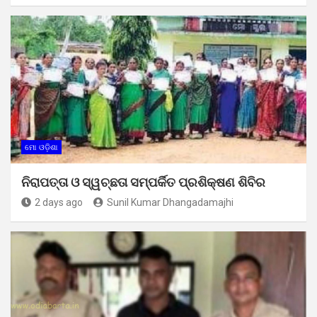
ମୋ ଓଡ଼ିଶା
ନିରାପତ୍ତା ଓ ସ୍ୱଚ୍ଛତା ସମ୍ପର୍କିତ ପ୍ରଶିକ୍ଷଣ ଶିବିର
2 days ago
Sunil Kumar Dhangadamajhi