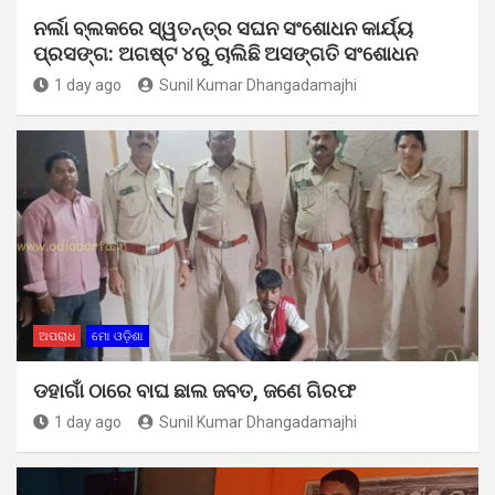
ନର୍ଲା ବ୍ଲକରେ ସ୍ୱତନ୍ତ୍ର ସଘନ ସଂଶୋଧନ କାର୍ଯ୍ୟ
ପ୍ରସଙ୍ଗ: ଅଗଷ୍ଟ ୪ରୁ ଚାଲିଛି ଅସଙ୍ଗତି ସଂଶୋଧନ
1 day ago
Sunil Kumar Dhangadamajhi
ଅପରାଧ
ମୋ ଓଡ଼ିଶା
ଡହାଗାଁ ଠାରେ ବାଘ ଛାଲ ଜବତ, ଜଣେ ଗିରଫ
1 day ago
Sunil Kumar Dhangadamajhi