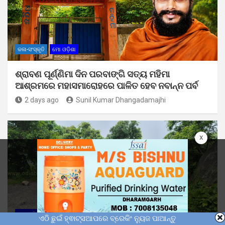
କଳା-ସଂସ୍କୃତି
ମୋ ଓଡ଼ିଶା
ଶ୍ରାବଣ ପୂର୍ଣ୍ଣିମା ଦିନ ପରବାଙ୍ଗି ସତ୍ୟ ମହିମା
ଆଶ୍ରମରେ ମହାସମାରୋହରେ ପାଳିତ ହେବ ନବାନ୍ନ ପର୍ବ
2 days ago
Sunil Kumar Dhangadamajhi
x
ମୋ ଓଡ଼ିଶା
ଏଠି ଛୁଇଁ ହ୍ଵାଟ୍ସଆପରେ ବ୍ରେକିଂ ନ୍ୟୁଜ ପାଆନ୍ତୁ