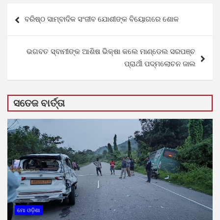
Post
ବରିଷ୍ଠ ସାମ୍ବାଦିକ ସଂଜୀବ ଯୋଶୀଙ୍କ ବିୟୋଗରେ ଶୋକ
navigation
ଭଗବତ ସ୍ବାମୀଙ୍କ ଆଶିଷ ଭିକ୍ଷା କଲେ ମାଣ୍ଡେଲ ସରପଞ୍ଚ
ପ୍ରାର୍ଥୀ ପଦ୍ମଲୋଚନ ଜାଲ
ସତେଜ ବାର୍ତ୍ତା
ମୋ ଓଡ଼ିଶା