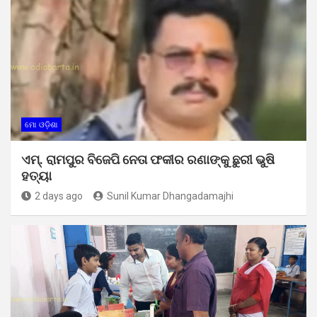
ମୋ ଓଡ଼ିଶା
ଏମ୍. ରାମପୁର ବିଜେପି ନେତା ଫକୀର ରଣାଙ୍କୁ ଛୁରୀ ଭୁଷି
ହତ୍ୟା
2 days ago
Sunil Kumar Dhangadamajhi