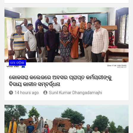
ମୋ ଓଡ଼ିଶା
କୋକସରା କଲେଜରେ ଅବସର ପ୍ରାପ୍ତ କର୍ମଚାରୀଙ୍କୁ
ବିଦାୟ କାଳୀନ ସମ୍ବର୍ଦ୍ଧନା
14 hours ago
Sunil Kumar Dhangadamajhi