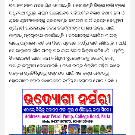
ରଣାଙ୍ଗନରେ ଅବତୀର୍ଣ୍ଣ ହୋଇଛନ୍ତି । କଳାହାଣ୍ଡି ଜିଲ୍ଲା ନର୍ଲା ବ୍ଲକ
ଅଧିନସ୍ଥ ରୁପ୍ରା ଗ୍ରାମ ପଞ୍ଚାୟତର ସର୍ବାଙ୍ଗୀନ ବିକାଶ ତଥା ମହିଳା ଓ
ଯୁବକ ଯୁବତୀମାନଙ୍କୁ ସ୍ବାବଲମ୍ବୀ କରାଇବା ପାଇଁ ସ୍ଵପ୍ନ ଦେଖୁଥିବା
ଶ୍ରୀମତୀ ପଟ୍ଟନାୟକ ଜନତା ଜନାର୍ଦ୍ଦନଙ୍କ ଆଶିଷ ଭିକ୍ଷା ପାଇଁ
ମାରାଥନ୍ ପ୍ରଚାରରେ ବାହାରିଛନ୍ତି । ସରକାରଙ୍କ କୋଭିଡ ଗାଇଡ୍
ଲାଇନ୍ ଅନୁସରଣ କରି ସେ ନିଜର ପ୍ରଚାର କାର୍ଯ୍ୟ ଜାରି ରଖିଛନ୍ତି । ଆଜି
ସେ ଭାଲୁକଟା ଗାଁର ଘରକୁ ଘର ଯାଇ ଭୋଟ ଭିକ୍ଷା କରିଛନ୍ତି । ପୂର୍ବରୁ
ଶିକ୍ଷୟତ୍ରୀ ଭାବେ କାମ କରିଥିବା ସୁଲୋଚନାଙ୍କୁ ଭୋଟର୍ସ୍ ବେଶ୍
ପସନ୍ଦ କରୁଥିବା ଦେଖାଯାଇଛି । ଜଣେ ଉଚ୍ଚ ଶିକ୍ଷିତ ମହିଳା ଭାବେ
ତାଙ୍କର ପ୍ରତିନିଧିତ୍ୱ ପଞ୍ଚାୟତ ପାଇଁ ଏକ ଦକ୍ଷ ନେତୃତ୍ୱ
ହୋଇପାରେ ବୋଲି ସାଧାରଣରେ ଚର୍ଚ୍ଚା ଆଲୋଚନା ଯୋର ଧରିଛି ।