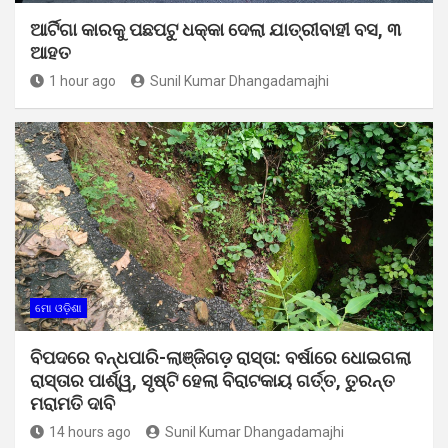
ଆର୍ଟିଗା କାରକୁ ପଛପଟୁ ଧକ୍କା ଦେଲା ଯାତ୍ରୀବାହୀ ବସ, ୩
ଆହତ
1 hour ago
Sunil Kumar Dhangadamajhi
ମୋ ଓଡ଼ିଶା
ବିପଦରେ ବନ୍ଧପାରି-ଲାଞ୍ଜିଗଡ଼ ରାସ୍ତା: ବର୍ଷାରେ ଧୋଇଗଲା
ରାସ୍ତାର ପାର୍ଶ୍ୱ, ସୃଷ୍ଟି ହେଲା ବିରାଟକାୟ ଗର୍ତ୍ତ, ତୁରନ୍ତ
ମରାମତି ଦାବି
14 hours ago
Sunil Kumar Dhangadamajhi