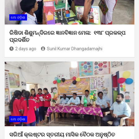
ମୋ ଓଡ଼ିଶା
ରିଷିଡା ଶିଶୁମନ୍ଦିରରେ ଜ୍ଞାନବିଜ୍ଞାନ ମେଳା: ୧୩୮ ପ୍ରକଳ୍ପ
ପ୍ରଦର୍ଶିତ
2 days ago
Sunil Kumar Dhangadamajhi
ମୋ ଓଡ଼ିଶା
ସରିଆଁ କ୍ଲଷ୍ଟର ସ୍ତରୀୟ ମାସିକ ବୈଠକ ଅନୁଷ୍ଠିତ