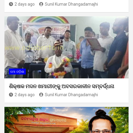
2 days ago
Sunil Kumar Dhangadamajhi
ମୋ ଓଡ଼ିଶା
ଶିକ୍ଷକ ମଦନ ଖମାରୀଙ୍କୁ ଅବସରକାଳୀନ ସମ୍ବର୍ଦ୍ଧନା
2 days ago
Sunil Kumar Dhangadamajhi