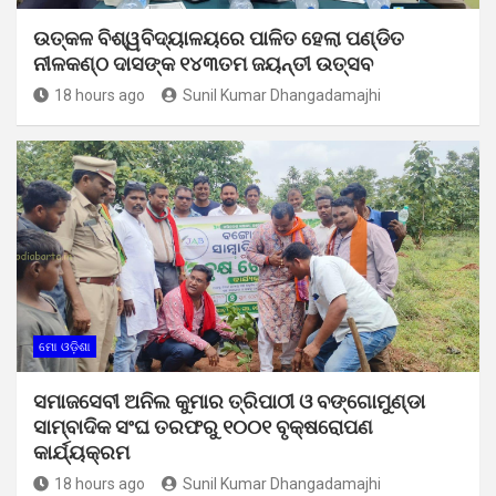
ଉତ୍କଳ ବିଶ୍ୱବିଦ୍ୟାଳୟରେ ପାଳିତ ହେଲା ପଣ୍ଡିତ
ନୀଳକଣ୍ଠ ଦାସଙ୍କ ୧୪୩ତମ ଜୟନ୍ତୀ ଉତ୍ସବ
18 hours ago
Sunil Kumar Dhangadamajhi
ମୋ ଓଡ଼ିଶା
ସମାଜସେବୀ ଅନିଲ କୁମାର ତ୍ରିପାଠୀ ଓ ବଙ୍ଗୋମୁଣ୍ଡା
ସାମ୍ବାଦିକ ସଂଘ ତରଫରୁ ୧୦୦୧ ବୃକ୍ଷରୋପଣ
କାର୍ଯ୍ୟକ୍ରମ
18 hours ago
Sunil Kumar Dhangadamajhi