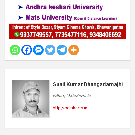
Sunil Kumar Dhangadamajhi
𝐸𝑑𝑖𝑡𝑜𝑟, 𝑂𝑑𝑖𝑎𝐵𝑎𝑟𝑡𝑎.𝑖𝑛
http://odiabarta.in