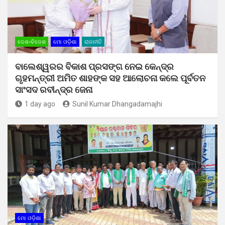
ଦେଶ-ବିଦେଶ
ମୋ ଓଡ଼ିଶା
ରାଜନୀତି
ବାଲେଶ୍ୱରର ବିକାଶ ପ୍ରସଙ୍ଗ ନେଇ କେନ୍ଦ୍ର
ଗୃହମନ୍ତ୍ରୀ ଅମିତ ଶାହଙ୍କ ସହ ଆଲୋଚନା କଲେ ପୂର୍ବତନ
ସାଂସଦ ରବୀନ୍ଦ୍ର ଜେନା
1 day ago
Sunil Kumar Dhangadamajhi
ମୋ ଓଡ଼ିଶା