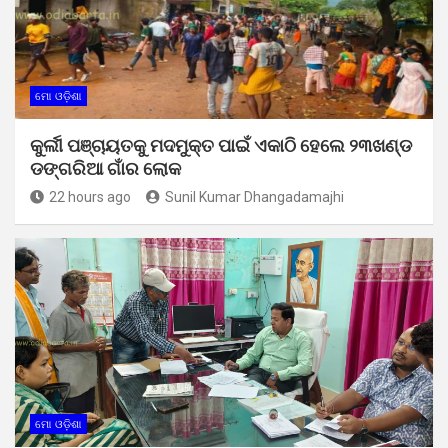
ମୋ ଓଡ଼ିଶା
କୁର୍ଲୀ ପଞ୍ଚାୟତକୁ ମଦମୁକ୍ତ ପାଇଁ ଏକାଠି ହେଲେ ୨୩ଖଣ୍ଡ
ଡଙ୍ଗରିଆ ଗାଁର ଲୋକ
22 hours ago
Sunil Kumar Dhangadamajhi
ମୋ ଓଡ଼ିଶା