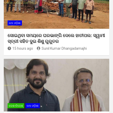
ମୋ ଓଡ଼ିଶା
ସୋଇଥିବା ସମୟରେ ଘରଭାଙ୍ଗି ଦେଲେ ହାତୀପଲ: ସ୍ୱାମୀ
ସ୍ତ୍ରୀ ସହିତ ଦୁଇ ଶିଶୁ ଗୁରୁତର
15 hours ago
Sunil Kumar Dhangadamajhi
ଦେଶ-ବିଦେଶ
ମୋ ଓଡ଼ିଶା