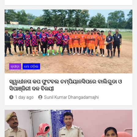
କ୍ରୀଡ଼ା
ମୋ ଓଡ଼ିଶା
ସ୍ୱାଧୀନତା କପ ଫୁଟବଲ ଚମ୍ପିୟାନସିପରେ ବାଲିଗୁଡା ଓ
ସିପାଞ୍ଜିରୀ ଦଳ ବିଜୟୀ
1 day ago
Sunil Kumar Dhangadamajhi