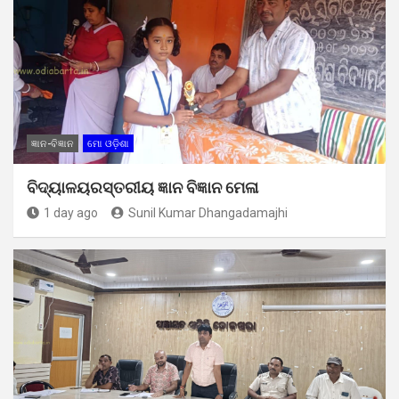
ଜ୍ଞାନ-ବିଜ୍ଞାନ
ମୋ ଓଡ଼ିଶା
ବିଦ୍ୟାଳୟରସ୍ତରୀୟ ଜ୍ଞାନ ବିଜ୍ଞାନ ମେଳା
1 day ago
Sunil Kumar Dhangadamajhi