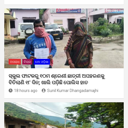
ଅପରାଧ
ବିଚାର
ମୋ ଓଡ଼ିଶା
ସ୍କୁଲ ଫାଟକରୁ ୧୦ମ ଶ୍ରେଣୀ ଛାତ୍ରୀ ଅପହରଣକୁ
ବିତିଲାଣି ୧୮ ଦିନ; ଖାଲି ପଡ଼ିଛି ପୋଲିସ ହାତ
18 hours ago
Sunil Kumar Dhangadamajhi