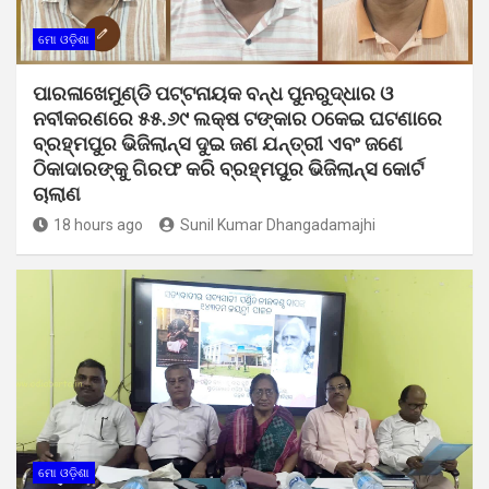
ମୋ ଓଡ଼ିଶା
ପାରଳାଖେମୁଣ୍ଡି ପଟ୍ଟନାୟକ ବନ୍ଧ ପୁନରୁଦ୍ଧାର ଓ
ନବୀକରଣରେ ୫୫.୬୯ ଲକ୍ଷ ଟଙ୍କାର ଠକେଇ ଘଟଣାରେ
ବ୍ରହ୍ମପୁର ଭିଜିଲାନ୍ସ ଦୁଇ ଜଣ ଯନ୍ତ୍ରୀ ଏବଂ ଜଣେ
ଠିକାଦାରଙ୍କୁ ଗିରଫ କରି ବ୍ରହ୍ମପୁର ଭିଜିଲାନ୍ସ କୋର୍ଟ
ଚାଲାଣ
18 hours ago
Sunil Kumar Dhangadamajhi
ମୋ ଓଡ଼ିଶା