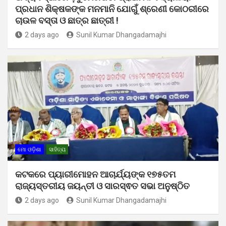
ପ୍ରଧାନ ଶିକ୍ଷକଙ୍କ ମନମାନି ଯୋଗୁଁ ଶ୍ରେଣୀ କୋଠରୀରେ
ଚାଉଳ ବସ୍ତା ଓ ଛାତ୍ର ଛାତ୍ରୀ !
2 days ago
Sunil Kumar Dhangadamajhi
ମୋ ଓଡ଼ିଶା
ସାହିତ୍ୟ
କଟକରେ ପ୍ୟାରୀମୋହନ ଆଚାର୍ଯ୍ୟଙ୍କ ୧୭୫ତମ
ରାଜ୍ୟସ୍ତରୀୟ ଜୟନ୍ତୀ ଓ ସାରସ୍ଵତ ସଭା ଅନୁଷ୍ଠିତ
2 days ago
Sunil Kumar Dhangadamajhi