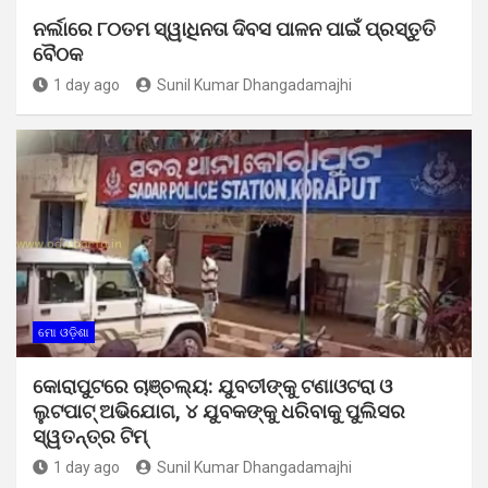
ନର୍ଲାରେ ୮୦ତମ ସ୍ୱାଧିନତା ଦିବସ ପାଳନ ପାଇଁ ପ୍ରସ୍ତୁତି
ବୈଠକ
1 day ago
Sunil Kumar Dhangadamajhi
ମୋ ଓଡ଼ିଶା
କୋରାପୁଟରେ ଚାଞ୍ଚଲ୍ୟ: ଯୁବତୀଙ୍କୁ ଟଣାଓଟରା ଓ
ଲୁଟପାଟ୍ ଅଭିଯୋଗ, ୪ ଯୁବକଙ୍କୁ ଧରିବାକୁ ପୁଲିସର
ସ୍ୱତନ୍ତ୍ର ଟିମ୍
1 day ago
Sunil Kumar Dhangadamajhi