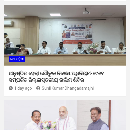
ମୋ ଓଡ଼ିଶା
ଅନୁଷ୍ଠିତ ହେଲା ଯୌତୁକ ନିଷେଧ ଅଧିନିୟମ-୧୯୬୧
ସମ୍ପର୍କିତ ଜିଲ୍ଲାସ୍ତରୀୟ ତାଲିମ ଶିବିର
1 day ago
Sunil Kumar Dhangadamajhi