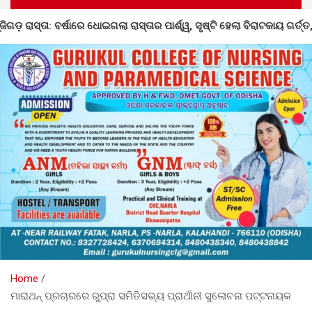
୍ଶ୍ୱ, ସୃଷ୍ଟି ହେଲା ବିରାଟକାୟ ଗର୍ତ୍ତ, ତୁରନ୍ତ ମରାମତି ଦାବି
କୋ
Home
ମାରାଥନ୍ ପ୍ରଚାରରେ ରୁପ୍ରା ସମିତିସଭ୍ୟ ପ୍ରାର୍ଥୀନୀ ସୁଲୋଚନା ପଟ୍ଟନାୟକ