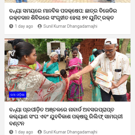
ବନ୍ୟା ସମୟରେ ମାନବିକ ପଦକ୍ଷେପ: ଛାତ୍ର ବିଜେଡିର
ରକ୍ତଦାନ ଶିବିରରେ ସଂଗୃହୀତ ହେଲା ୭୧ ୟୁନିଟ୍ ରକ୍ତ
1 day ago
Sunil Kumar Dhangadamajhi
ମୋ ଓଡ଼ିଶା
ବନ୍ୟା ପ୍ରପୀଡ଼ିତ ଅଞ୍ଚଳରେ ନାବାର୍ଡ ଅବସରପ୍ରାପ୍ତ
କଲ୍ୟାଣ ସଂଘ ଏବଂ ଯୁବବିକାଶ ପକ୍ଷରୁ ରିଲିଫ୍ ସାମଗ୍ରୀ
ବଣ୍ଟନ
1 day ago
Sunil Kumar Dhangadamajhi