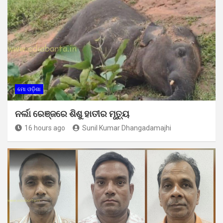
ମୋ ଓଡ଼ିଶା
ନର୍ଲା ରେଞ୍ଜରେ ଶିଶୁ ହାତୀର ମୃତ୍ୟୁ
16 hours ago
Sunil Kumar Dhangadamajhi