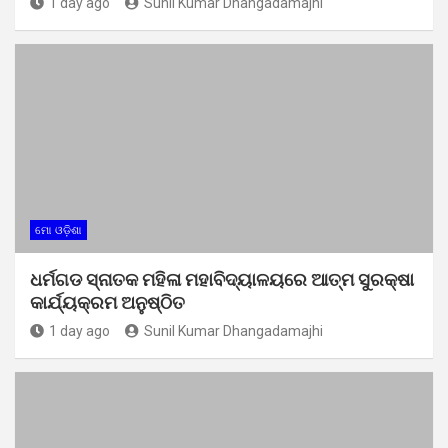
1 day ago
Sunil Kumar Dhangadamajhi
ମୋ ଓଡ଼ିଶା
ଧର୍ମଗଡ ସ୍ନାତକ ମହିଳା ମହାବିଦ୍ୟାଳୟରେ ଆତ୍ମ ସୁରକ୍ଷା
କାର୍ଯ୍ୟକ୍ରମ ଅନୁଷ୍ଠିତ
1 day ago
Sunil Kumar Dhangadamajhi