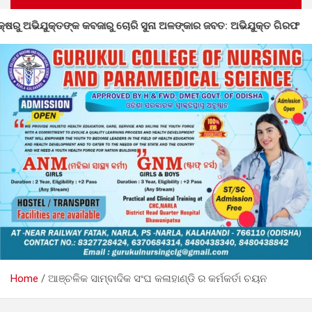
 କବଜାରୁ ଚୋରି ସୁନା ଅଳଙ୍କାର ଜବତ: ଅଭିଯୁକ୍ତ ଗିରଫ
ନର୍ଲ
Home
ଆଞ୍ଚଳିକ ସାମ୍ବାଦିକ ସଂଘ କଳାହାଣ୍ଡି ର କର୍ମକର୍ତା ଚୟନ