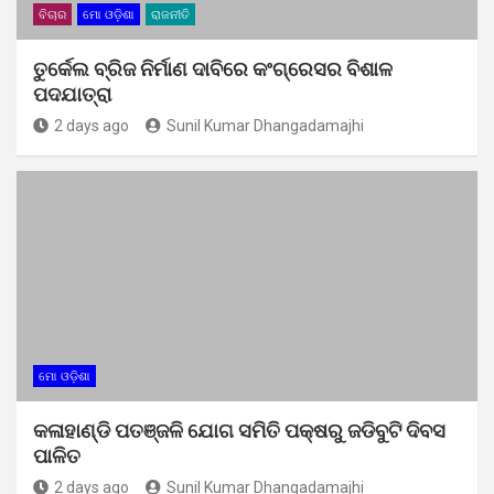
ବିଚାର
ମୋ ଓଡ଼ିଶା
ରାଜନୀତି
ତୁର୍କେଲ ବ୍ରିଜ ନିର୍ମାଣ ଦାବିରେ କଂଗ୍ରେସର ବିଶାଳ
ପଦଯାତ୍ରା
2 days ago
Sunil Kumar Dhangadamajhi
ମୋ ଓଡ଼ିଶା
କଳାହାଣ୍ଡି ପତଞ୍ଜଳି ଯୋଗ ସମିତି ପକ୍ଷରୁ ଜଡିବୁଟି ଦିବସ
ପାଳିତ
2 days ago
Sunil Kumar Dhangadamajhi