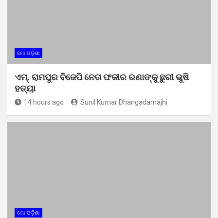
ମୋ ଓଡ଼ିଶା
ଏମ୍. ରାମପୁର ବିଜେପି ନେତା ଫକୀର ରଣାଙ୍କୁ ଛୁରୀ ଭୁଷି
ହତ୍ୟା
14 hours ago
Sunil Kumar Dhangadamajhi
ମୋ ଓଡ଼ିଶା