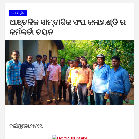
ମୋ ଓଡ଼ିଶା
ଆଞ୍ଚଳିକ ସାମ୍ବାଦିକ ସଂଘ କଳାହାଣ୍ଡି ର
କର୍ମକର୍ତା ଚୟନ
କର୍ଲାମୁଣ୍ଡା,୨୫/୧୧
: