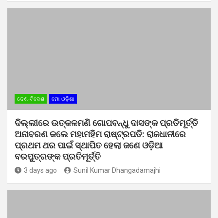
ଦେଶ-ବିଦେଶ
ମୋ ଓଡ଼ିଶା
ଦିଲ୍ଲୀରେ ଉତ୍କଳମଣି ଗୋପବନ୍ଧୁ ଦାସଙ୍କ ପ୍ରତିମୂର୍ତ୍ତି
ଅନାବରଣ କଲେ ମହାମହିମ ରାଷ୍ଟ୍ରପତି: ରାଜଧାନୀରେ
ପ୍ରଥମ ଥର ପାଇଁ ସ୍ଥାପିତ ହେଲା ଜଣେ ଓଡ଼ିଆ
ବରପୁତ୍ରଙ୍କ ପ୍ରତିମୂର୍ତ୍ତି
3 days ago
Sunil Kumar Dhangadamajhi