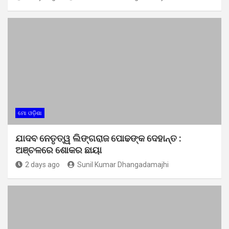
ମୋ ଓଡ଼ିଶା
ଯାଦବ ନେତୃତ୍ୱ ଲିଙ୍ଗରାଜ ପୋଢଙ୍କ ଦେହାନ୍ତ :
ଅଞ୍ଚଳରେ ଶୋକର ଛାୟା
2 days ago
Sunil Kumar Dhangadamajhi