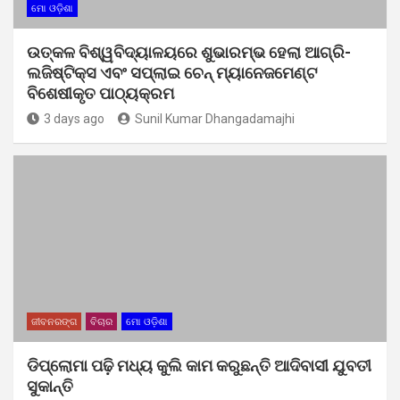
ମୋ ଓଡ଼ିଶା
ଉତ୍କଳ ବିଶ୍ୱବିଦ୍ୟାଳୟରେ ଶୁଭାରମ୍ଭ ହେଲା ଆଗ୍ରି-
ଲଜିଷ୍ଟିକ୍ସ ଏବଂ ସପ୍ଲାଇ ଚେନ୍ ମ୍ୟାନେଜମେଣ୍ଟ
ବିଶେଷୀକୃତ ପାଠ୍ୟକ୍ରମ
3 days ago
Sunil Kumar Dhangadamajhi
ଜୀବନରଙ୍ଗ
ବିଚାର
ମୋ ଓଡ଼ିଶା
ଡିପ୍ଲୋମା ପଢ଼ି ମଧ୍ୟ କୁଲି କାମ କରୁଛନ୍ତି ଆଦିବାସୀ ଯୁବତୀ
ସୁକାନ୍ତି