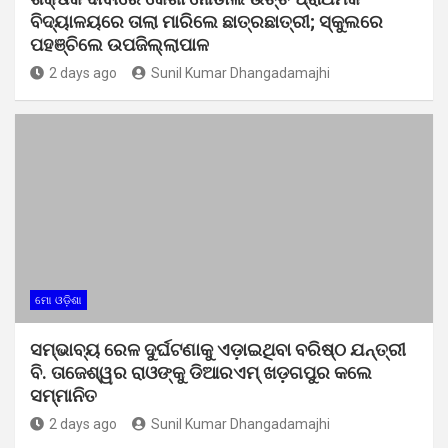
ବିଦ୍ୟାଳୟରେ ତାଲା ମାରିଲେ ଛାତ୍ରଛାତ୍ରୀ; ସ୍କୁଲରେ
ପହଞ୍ଚିଲେ ଉପଜିଲ୍ଲାପାଳ
2 days ago
Sunil Kumar Dhangadamajhi
ମୋ ଓଡ଼ିଶା
ସମ୍ଭାବ୍ୟ ରେଳ ଦୁର୍ଘଟଣାକୁ ଏଡ଼ାଇଥିବା ବରିଷ୍ଠ ଯନ୍ତ୍ରୀ
ବି. ତାଜେଶ୍ୱର ରାଓଙ୍କୁ ଡିଆରଏମ୍ ଖଡ଼ଗପୁର କଲେ
ସମ୍ମାନିତ
2 days ago
Sunil Kumar Dhangadamajhi