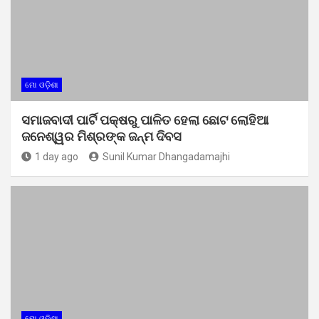
ମୋ ଓଡ଼ିଶା
ସମାଜବାଦୀ ପାର୍ଟି ପକ୍ଷରୁ ପାଳିତ ହେଲା ଛୋଟ ଲୋହିଆ
ଜନେଶ୍ୱର ମିଶ୍ରଙ୍କ ଜନ୍ମ ଦିବସ
1 day ago
Sunil Kumar Dhangadamajhi
ମୋ ଓଡ଼ିଶା