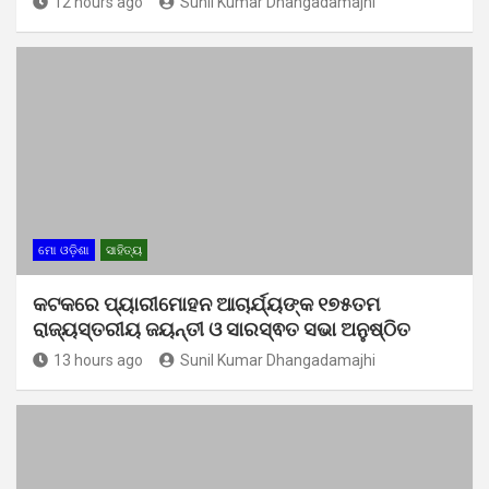
12 hours ago
Sunil Kumar Dhangadamajhi
ମୋ ଓଡ଼ିଶା
ସାହିତ୍ୟ
କଟକରେ ପ୍ୟାରୀମୋହନ ଆଚାର୍ଯ୍ୟଙ୍କ ୧୭୫ତମ
ରାଜ୍ୟସ୍ତରୀୟ ଜୟନ୍ତୀ ଓ ସାରସ୍ଵତ ସଭା ଅନୁଷ୍ଠିତ
13 hours ago
Sunil Kumar Dhangadamajhi