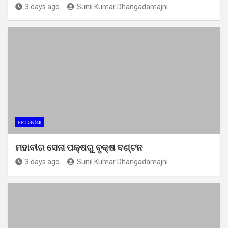
3 days ago
Sunil Kumar Dhangadamajhi
ମୋ ଓଡ଼ିଶା
ମହାବୀର ସେନା ପକ୍ଷରୁ ବୃକ୍ଷ ବଣ୍ଟନ
3 days ago
Sunil Kumar Dhangadamajhi