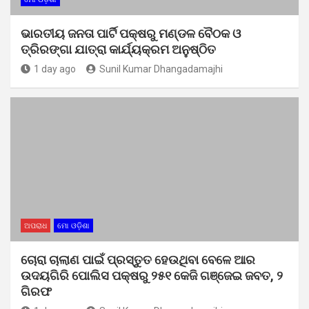
ଭାରତୀୟ ଜନତା ପାର୍ଟି ପକ୍ଷରୁ ମଣ୍ଡଳ ବୈଠକ ଓ
ତ୍ରିରଙ୍ଗା ଯାତ୍ରା କାର୍ଯ୍ୟକ୍ରମ ଅନୁଷ୍ଠିତ
1 day ago
Sunil Kumar Dhangadamajhi
ଅପରାଧ
ମୋ ଓଡ଼ିଶା
ଚୋରା ଚାଲାଣ ପାଇଁ ପ୍ରସ୍ତୁତ ହେଉଥିବା ବେଳେ ଆର
ଉଦୟଗିରି ପୋଲିସ ପକ୍ଷରୁ ୨୫୧ କେଜି ଗଞ୍ଜେଇ ଜବତ, ୨
ଗିରଫ