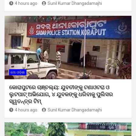
4 hours ago
Sunil Kumar Dhangadamajhi
ମୋ ଓଡ଼ିଶା
କୋରାପୁଟରେ ଚାଞ୍ଚଲ୍ୟ: ଯୁବତୀଙ୍କୁ ଟଣାଓଟରା ଓ
ଲୁଟପାଟ୍ ଅଭିଯୋଗ, ୪ ଯୁବକଙ୍କୁ ଧରିବାକୁ ପୁଲିସର
ସ୍ୱତନ୍ତ୍ର ଟିମ୍
4 hours ago
Sunil Kumar Dhangadamajhi