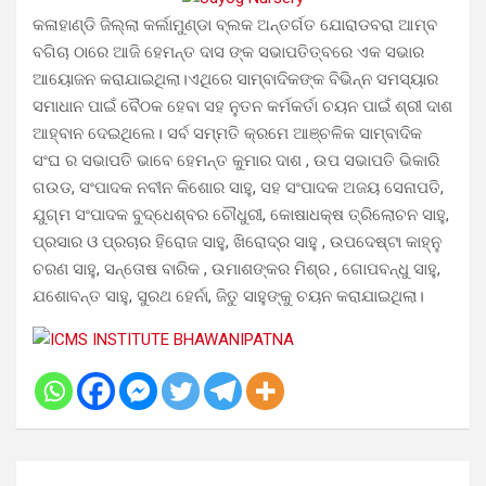
କଳାହାଣ୍ଡି ଜିଲ୍ଲା କର୍ଲାମୁଣ୍ଡା ବ୍ଲକ ଅନ୍ତର୍ଗତ ଯୋରାଡବରା ଆମ୍ବ
ବଗିଚା ଠାରେ ଆଜି ହେମନ୍ତ ଦାସ ଙ୍କ ସଭାପତିତ୍ବରେ ଏକ ସଭାର
ଆୟୋଜନ କରାଯାଇଥିଲା।ଏଥିରେ ସାମ୍ବାଦିକଙ୍କ ବିଭିନ୍ନ ସମସ୍ୟାର
ସମାଧାନ ପାଇଁ ବୈଠକ ହେବା ସହ ନୁତନ କର୍ମକର୍ତା ଚୟନ ପାଇଁ ଶ୍ରୀ ଦାଶ
ଆହ୍ବାନ ଦେଇଥିଲେ। ସର୍ବ ସମ୍ମତି କ୍ରମେ ଆଞ୍ଚଳିକ ସାମ୍ବାଦିକ
ସଂଘ ର ସଭାପତି ଭାବେ ହେମନ୍ତ କୁମାର ଦାଶ , ଉପ ସଭାପତି ଭିକାରି
ଗଉଡ, ସଂପାଦକ ନବୀନ କିଶୋର ସାହୁ, ସହ ସଂପାଦକ ଅଜୟ ସେନାପତି,
ଯୁଗ୍ମ ସଂପାଦକ ବୁଦ୍ଧେଶ୍ବର ଚୌଧୁରୀ, କୋଷାଧକ୍ଷ ତ୍ରିଲୋଚନ ସାହୁ,
ପ୍ରସାର ଓ ପ୍ରଚାର ହିରୋଜ ସାହୁ, ଖିରୋଦ୍ର ସାହୁ , ଉପଦେଷ୍ଟା କାହ୍ନୁ
ଚରଣ ସାହୁ, ସନ୍ତୋଷ ବାରିକ , ଉମାଶଙ୍କର ମିଶ୍ର , ଗୋପବନ୍ଧୁ ସାହୁ,
ଯଶୋବନ୍ତ ସାହୁ, ସୁରଥ ହେର୍ନା, ଜିତୁ ସାହୁଙ୍କୁ ଚୟନ କରାଯାଇଥିଲା।