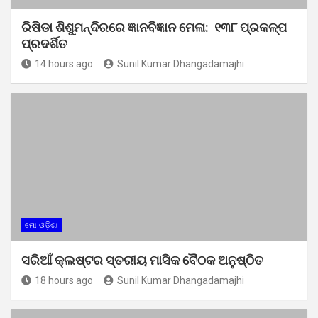
ରିଷିଡା ଶିଶୁମନ୍ଦିରରେ ଜ୍ଞାନବିଜ୍ଞାନ ମେଳା: ୧୩୮ ପ୍ରକଳ୍ପ
ପ୍ରଦର୍ଶିତ
14 hours ago
Sunil Kumar Dhangadamajhi
ମୋ ଓଡ଼ିଶା
ସରିଆଁ କ୍ଲଷ୍ଟର ସ୍ତରୀୟ ମାସିକ ବୈଠକ ଅନୁଷ୍ଠିତ
18 hours ago
Sunil Kumar Dhangadamajhi