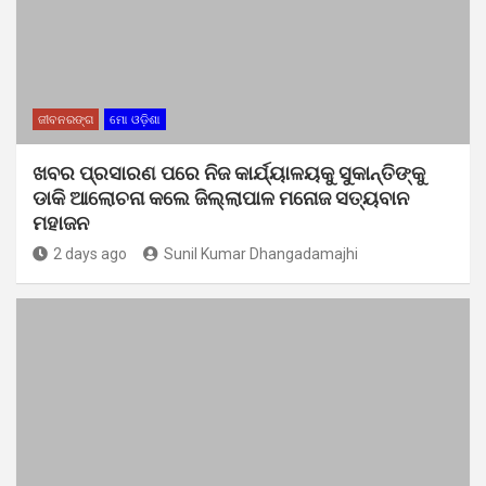
ଜୀବନରଙ୍ଗ
ମୋ ଓଡ଼ିଶା
ଖବର ପ୍ରସାରଣ ପରେ ନିଜ କାର୍ଯ୍ୟାଳୟକୁ ସୁକାନ୍ତିଙ୍କୁ
ଡାକି ଆଲୋଚନା କଲେ ଜିଲ୍ଲାପାଳ ମନୋଜ ସତ୍ୟବାନ
ମହାଜନ
2 days ago
Sunil Kumar Dhangadamajhi