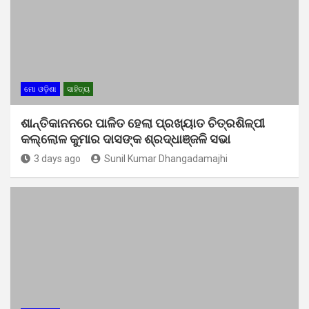
ମୋ ଓଡ଼ିଶା
ସାହିତ୍ୟ
ଶାନ୍ତିକାନନରେ ପାଳିତ ହେଲା ପ୍ରଖ୍ୟାତ ଚିତ୍ରଶିଳ୍ପୀ
କଲ୍ଲୋଳ କୁମାର ଦାସଙ୍କ ଶ୍ରଦ୍ଧାଞ୍ଜଳି ସଭା
3 days ago
Sunil Kumar Dhangadamajhi