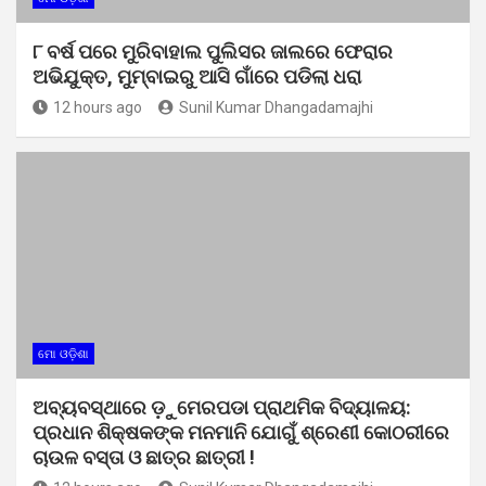
୮ ବର୍ଷ ପରେ ମୁରିବାହାଲ ପୁଲିସର ଜାଲରେ ଫେରାର
ଅଭିଯୁକ୍ତ, ମୁମ୍ବାଇରୁ ଆସି ଗାଁରେ ପଡିଲା ଧରା
12 hours ago
Sunil Kumar Dhangadamajhi
ମୋ ଓଡ଼ିଶା
ଅବ୍ୟବସ୍ଥାରେ ଡ଼ୁମେରପଡା ପ୍ରାଥମିକ ବିଦ୍ୟାଳୟ:
ପ୍ରଧାନ ଶିକ୍ଷକଙ୍କ ମନମାନି ଯୋଗୁଁ ଶ୍ରେଣୀ କୋଠରୀରେ
ଚାଉଳ ବସ୍ତା ଓ ଛାତ୍ର ଛାତ୍ରୀ !