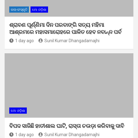
କଳା-ସଂସ୍କୃତି
ମୋ ଓଡ଼ିଶା
ଶ୍ରାବଣ ପୂର୍ଣ୍ଣିମା ଦିନ ପରବାଙ୍ଗି ସତ୍ୟ ମହିମା
ଆଶ୍ରମରେ ମହାସମାରୋହରେ ପାଳିତ ହେବ ନବାନ୍ନ ପର୍ବ
1 day ago
Sunil Kumar Dhangadamajhi
ମୋ ଓଡ଼ିଶା
ବିପଦ ସାଜିଛି ହାତୀଶାଲ ଘାଟି, ରାସ୍ତା ଚଉଡ଼ା କରିବାକୁ ଦାବି
1 day ago
Sunil Kumar Dhangadamajhi