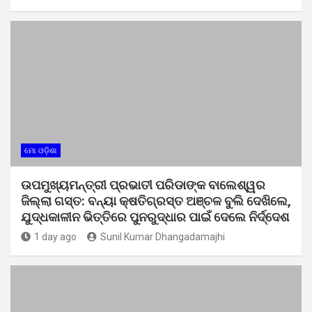
ମୋ ଓଡ଼ିଶା
ଉପମୁଖ୍ୟମନ୍ତ୍ରୀ ପ୍ରଭାତୀ ପରିଡାଙ୍କ ବାଲେଶ୍ୱର
ଜିଲ୍ଲା ଗସ୍ତ: ବନ୍ୟା କ୍ଷତିଗ୍ରସ୍ତ ଅଞ୍ଚଳ ବୁଲି ଦେଖିଲେ,
ଯୁଦ୍ଧକାଳୀନ ଭିତ୍ତିରେ ପୁନରୁଦ୍ଧାର ପାଇଁ ଦେଲେ ନିର୍ଦ୍ଦେଶ
1 day ago
Sunil Kumar Dhangadamajhi