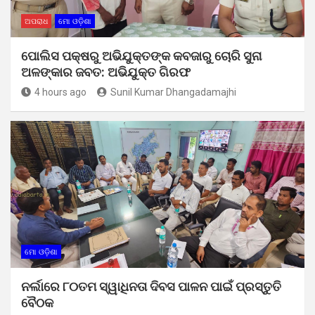
ଅପରାଧ
ମୋ ଓଡ଼ିଶା
ପୋଲିସ ପକ୍ଷରୁ ଅଭିଯୁକ୍ତଙ୍କ କବଜାରୁ ଚୋରି ସୁନା
ଅଳଙ୍କାର ଜବତ: ଅଭିଯୁକ୍ତ ଗିରଫ
4 hours ago
Sunil Kumar Dhangadamajhi
ମୋ ଓଡ଼ିଶା
ନର୍ଲାରେ ୮୦ତମ ସ୍ୱାଧିନତା ଦିବସ ପାଳନ ପାଇଁ ପ୍ରସ୍ତୁତି
ବୈଠକ