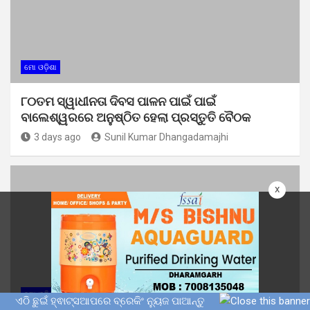
ମୋ ଓଡ଼ିଶା
୮୦ତମ ସ୍ୱାଧୀନତା ଦିବସ ପାଳନ ପାଇଁ ପାଇଁ
ବାଲେଶ୍ୱରରେ ଅନୁଷ୍ଠିତ ହେଲା ପ୍ରସ୍ତୁତି ବୈଠକ
3 days ago
Sunil Kumar Dhangadamajhi
x
ମୋ ଓଡ଼ିଶା
ଏଠି ଛୁଇଁ ହ୍ଵାଟ୍ସଆପରେ ବ୍ରେକିଂ ନ୍ୟୁଜ ପାଆନ୍ତୁ