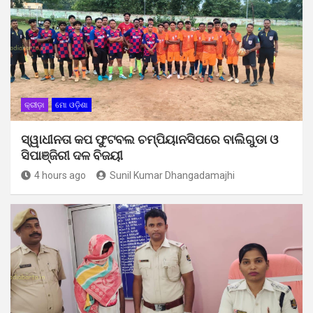
କ୍ରୀଡ଼ା
ମୋ ଓଡ଼ିଶା
ସ୍ୱାଧୀନତା କପ ଫୁଟବଲ ଚମ୍ପିୟାନସିପରେ ବାଲିଗୁଡା ଓ
ସିପାଞ୍ଜିରୀ ଦଳ ବିଜୟୀ
4 hours ago
Sunil Kumar Dhangadamajhi