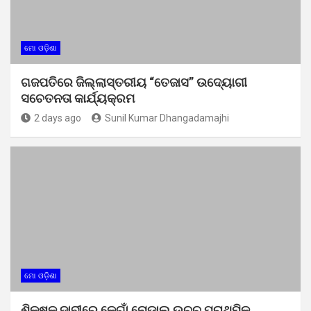
ମୋ ଓଡ଼ିଶା
ଗଜପତିରେ ଜିଲ୍ଲାସ୍ତରୀୟ “ତେଜାସ” ଉଦ୍ୟୋଗୀ
ସଚେତନତା କାର୍ଯ୍ୟକ୍ରମ
2 days ago
Sunil Kumar Dhangadamajhi
ମୋ ଓଡ଼ିଶା
ଶିକ୍ଷକ ଦାବୀରେ କେଗାଁ ନୋଡାଲ ଉଚ୍ଚ ପ୍ରାଥମିକ