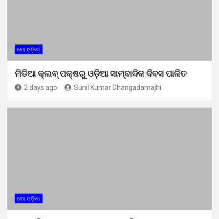
ମୋ ଓଡ଼ିଶା
ମିଡିଆ କ୍ଲବ୍ ପକ୍ଷରୁ ଓଡ଼ିଆ ସାମ୍ବାଦିକ ଦିବସ ପାଳିତ
2 days ago
Sunil Kumar Dhangadamajhi
ମୋ ଓଡ଼ିଶା