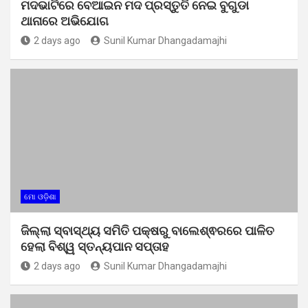
ମଦଭାଟିରେ ବେଆଇନ ମଦ ପ୍ରସ୍ତୁତି ନେଇ ବୁଗୁଡା
ଥାନାରେ ଅଭିଯୋଗ
2 days ago
Sunil Kumar Dhangadamajhi
ମୋ ଓଡ଼ିଶା
ଜିଲ୍ଲା ସ୍ବାସ୍ଥ୍ୟ ସମିତି ପକ୍ଷରୁ ବାଲେଶ୍ଵରରେ ପାଳିତ
ହେଲା ବିଶ୍ୱ ସ୍ତନ୍ୟପାନ ସପ୍ତାହ
2 days ago
Sunil Kumar Dhangadamajhi