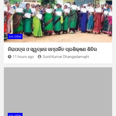
ମୋ ଓଡ଼ିଶା
ନିରାପତ୍ତା ଓ ସ୍ୱଚ୍ଛତା ସମ୍ପର୍କିତ ପ୍ରଶିକ୍ଷଣ ଶିବିର
11 hours ago
Sunil Kumar Dhangadamajhi
ମୋ ଓଡ଼ିଶା