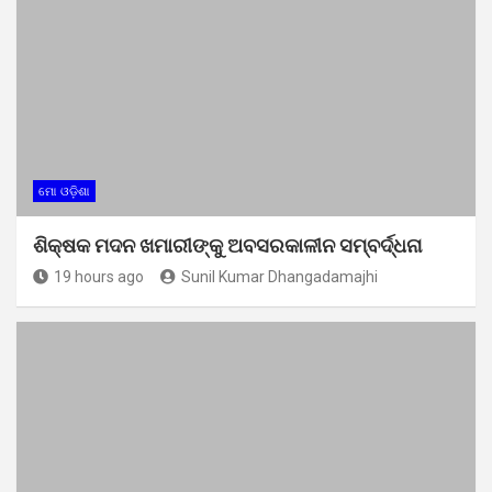
ମୋ ଓଡ଼ିଶା
ଶିକ୍ଷକ ମଦନ ଖମାରୀଙ୍କୁ ଅବସରକାଳୀନ ସମ୍ବର୍ଦ୍ଧନା
19 hours ago
Sunil Kumar Dhangadamajhi