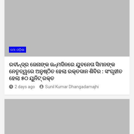
ମୋ ଓଡ଼ିଶା
ରବୀନ୍ଦ୍ର ଜେନାଙ୍କ ଜନ୍ମଦିନରେ ଯୁବନେତା ସିମନଙ୍କ
ନେତୃତ୍ୱରେ ଅନୁଷ୍ଠିତ ହେଲା ରକ୍ତଦାନ ଶିବିର : ସଂଗୃହୀତ
ହେଲା ୫୦ ୟୁନିଟ୍ ରକ୍ତ
2 days ago
Sunil Kumar Dhangadamajhi