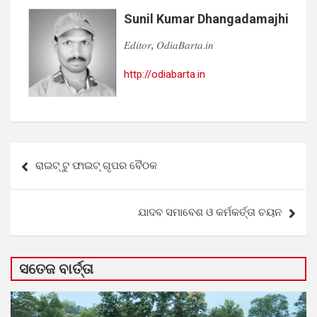
Sunil Kumar Dhangadamajhi
𝐸𝑑𝑖𝑡𝑜𝑟, 𝑂𝑑𝑖𝑎𝐵𝑎𝑟𝑡𝑎.𝑖𝑛
http://odiabarta.in
Post
ରାଇଟ୍ ଟୁ ଫାଇଟ୍ ଗୃପର ବୈଠକ
navigation
ଯାଦବ ସମାବେଶ ଓ କର୍ମକର୍ତ୍ତା ଚୟନ
ସତେଜ ବାର୍ତ୍ତା