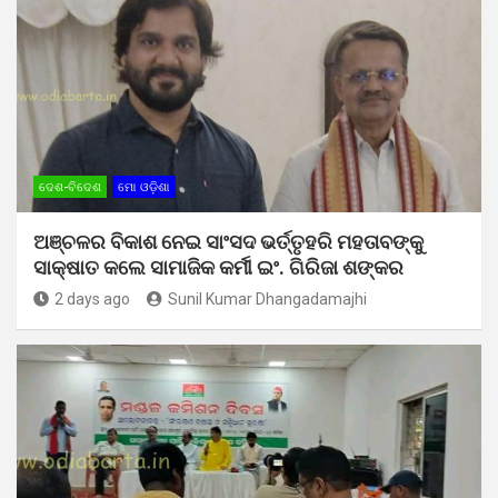
ଦେଶ-ବିଦେଶ
ମୋ ଓଡ଼ିଶା
ଅଞ୍ଚଳର ବିକାଶ ନେଇ ସାଂସଦ ଭର୍ତ୍ତୃହରି ମହତାବଙ୍କୁ
ସାକ୍ଷାତ କଲେ ସାମାଜିକ କର୍ମୀ ଇଂ. ଗିରିଜା ଶଙ୍କର
2 days ago
Sunil Kumar Dhangadamajhi