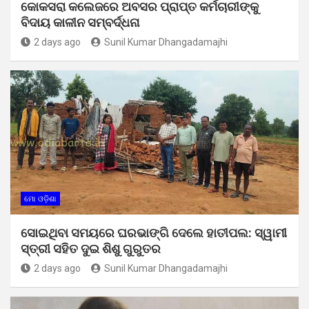
କୋକସରା କଲେଜରେ ଅବସର ପ୍ରାପ୍ତ କର୍ମଚାରୀଙ୍କୁ
ବିଦାୟ କାଳୀନ ସମ୍ବର୍ଦ୍ଧନା
2 days ago
Sunil Kumar Dhangadamajhi
ମୋ ଓଡ଼ିଶା
ସୋଇଥିବା ସମୟରେ ଘରଭାଙ୍ଗି ଦେଲେ ହାତୀପଲ: ସ୍ୱାମୀ
ସ୍ତ୍ରୀ ସହିତ ଦୁଇ ଶିଶୁ ଗୁରୁତର
2 days ago
Sunil Kumar Dhangadamajhi