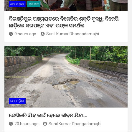
ମୋ ଓଡ଼ିଶା
ରାଜନୀତି
ବିରଞ୍ଚିପୁର ପଞ୍ଚାୟତରେ ବିଜେଡିର ଶକ୍ତି ବୃଦ୍ଧି; ବିଜେପି
ଛାଡ଼ିଲେ ସରପଞ୍ଚ ଏବଂ ତାଙ୍କ ସମର୍ଥକ
9 hours ago
Sunil Kumar Dhangadamajhi
ମୋ ଓଡ଼ିଶା
ଦେଖିକରି ଯିବ ନାଇଁ ହେଲେ ଜୀବନ ଯିବା…
20 hours ago
Sunil Kumar Dhangadamajhi