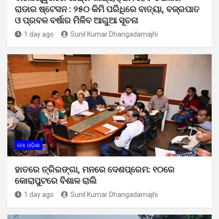
ରାଡାର ଷ୍ଟେସନ : ୨୫୦ କିମି ପରିଧିରେ ବାତ୍ୟା, ବଜ୍ରପାତ
ଓ ପ୍ରବଳ ବର୍ଷାର ମିଳିବ ଆଗୁଆ ସୂଚନା
1 day ago
Sunil Kumar Dhangadamajhi
ମୋ ଓଡ଼ିଶା
ହାତରେ ତ୍ରିରଙ୍ଗା, ମନରେ ଦେଶପ୍ରେମ: ୧୦ରେ
କୋରାପୁଟରେ ବିଶାଳ ରାଲି
1 day ago
Sunil Kumar Dhangadamajhi