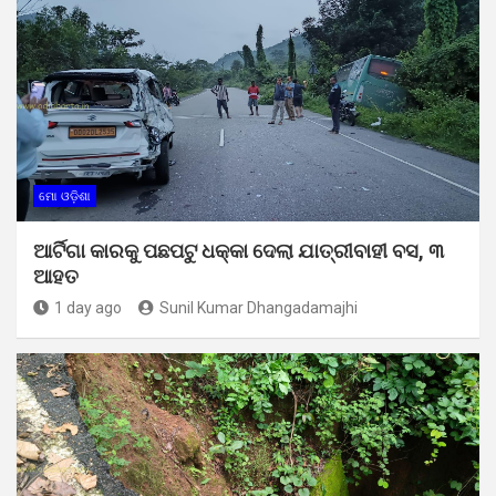
ମୋ ଓଡ଼ିଶା
ଆର୍ଟିଗା କାରକୁ ପଛପଟୁ ଧକ୍କା ଦେଲା ଯାତ୍ରୀବାହୀ ବସ, ୩
ଆହତ
1 day ago
Sunil Kumar Dhangadamajhi