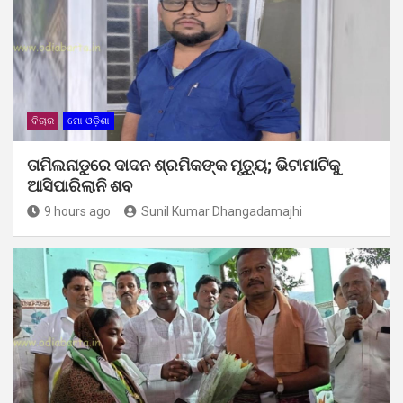
ବିଚାର
ମୋ ଓଡ଼ିଶା
ତାମିଲନାଡୁରେ ଦାଦନ ଶ୍ରମିକଙ୍କ ମୃତ୍ୟୁ; ଭିଟାମାଟିକୁ
ଆସିପାରିଲାନି ଶବ
9 hours ago
Sunil Kumar Dhangadamajhi