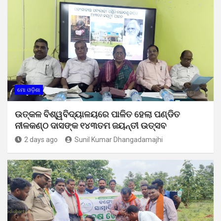
ମୋ ଓଡ଼ିଶା
ଉତ୍କଳ ବିଶ୍ୱବିଦ୍ୟାଳୟରେ ପାଳିତ ହେଲା ପଣ୍ଡିତ
ନୀଳକଣ୍ଠ ଦାସଙ୍କ ୧୪୩ତମ ଜୟନ୍ତୀ ଉତ୍ସବ
2 days ago
Sunil Kumar Dhangadamajhi