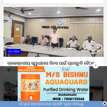
ମୋ ଓଡ଼ିଶା
ବ୍ଳକସ୍ତରୀୟ ସ୍ୱାଧୀନତା ଦିବସ ପାଇଁ ପ୍ରସ୍ତୁତି ବୈଠକ
x
2 days ago
Sunil Kumar Dhangadamajhi
ଏଠି ଛୁଇଁ ହ୍ଵାଟ୍ସଆପରେ ବ୍ରେକିଂ ନ୍ୟୁଜ ପାଆନ୍ତୁ