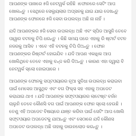
ଆପଣଙ୍କ ପାଖରେ ୫ଜି ନେଟୱର୍କ ରହିଛି ।ଫୋନରେ ସେଟିଂ ଆପ
ଖୋଲନ୍ତୁ । ସେଥିରେ ସେଲ୍ୟୁଲାର ଅପ୍ସନକୁ ଯାଇ ଯାଇ ଦେଖନ୍ତୁ
ଆପଣଙ୍କ ଫୋନରେ ୫ଜି ସେବା ଉପଲବ୍ଧ ଅଛି ନା ନାହିଁ ।
ଯଦି ଆପଣଙ୍କର ୫ଜି ସେବା ଉପଲବ୍ଧ ଅଛି ଏବଂ ସ୍ପିଡ ଆସୁନି ତେବେ
ପାୱାର ବଟନକୁ ଚିପି ଧରନ୍ତୁ । କିଛି ସମୟ ପରେ ଏହାକୁ ରି ଷ୍ଟାର୍ଟ ବଟନ
ନଜରକୁ ଆସିବ । ଏବେ ଏହି ବଟନକୁ ଚିପି ଦିଅନ୍ତୁ । ଫୋନ
ଆପଣଙ୍କର ରିଷ୍ଟାର୍ଟ ହୋଇଯିବ । ଯଦି ଆପଣ ଏକାଧିକ ଆପ
ଖୋଲିଥିବେ ତେବେ ଏହାକୁ ବନ୍ଦ କରି ଦିଅନ୍ତୁ । କାରଣ ଏହା ଦ୍ୱାରା ବି
ନେଟୱର୍କ ସ୍ଲୋ ହୋଇପାରେ ।
ଆପଣଙ୍କ ଫୋନକୁ ସପ୍ଟଓୟାରର ନୂଆ ସୁବିଧା ଉପଲବ୍ଧ କରାଇବା
ପାଇଁ ମେସେଜ ଆସୁଥିବ ଏବଂ ବଗ ଫିକ୍ସ ସହ ଏହାକୁ ଅପଡେଟ
କରାଯାଇ ଥାଏ । ଯଦି ଆପଣଙ୍କ ସଫ୍ଟଓୟାରର ଲାଟେଷ୍ଟ ବର୍ଜନ
ଚାଲୁନି ତେବେ କୌଣସି ବଗ ପାଇଁ ଆପଣଙ୍କ ଫୋନ ସ୍ଲୋ ହେଉଛି ।
ତେଣୁ ଏହି ଅପଡେଟ ବିଷୟରେ ଯାଞ୍ଚ କରିବା ପାଇଁ ସେଟିଂ ଆପ ଖୋଲି
ସଫ୍ଟଓୟାର ଅପଡେଟକୁ ଯାଆନ୍ତୁ ଏବଂ ସେଠାରେ ଯଦି କୌଣସ
ଅପଡେଟ ଉପଲବ୍ଧ ଅଛି ତାହାକୁ ଡାଉନଲୋଡ କରନ୍ତୁ ।