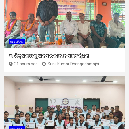
ମୋ ଓଡ଼ିଶା
୩ ଶିକ୍ଷକଙ୍କୁ ଅବସରକାଳୀନ ସମ୍ବର୍ଦ୍ଧନା
21 hours ago
Sunil Kumar Dhangadamajhi