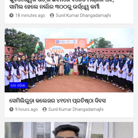
ସାମିଲ ହେଲେ ନର୍ଲାର ୩୦୦ରୁ ଉର୍ଦ୍ଧ୍ୱ କର୍ମୀ
18 minutes ago
Sunil Kumar Dhangadamajhi
ମୋ ଓଡ଼ିଶା
ସେମିଲିଗୁଡ଼ା କଲେଜର ୪୧ତମ ପ୍ରତିଷ୍ଠା ଦିବସ
9 hours ago
Sunil Kumar Dhangadamajhi