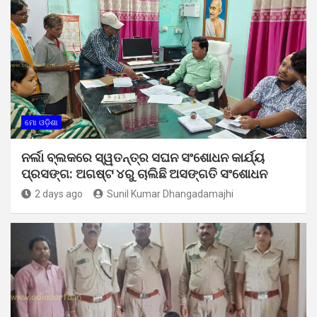
ମୋ ଓଡ଼ିଶା
ନର୍ଲା ବ୍ଲକରେ ସ୍ୱତନ୍ତ୍ର ସଘନ ସଂଶୋଧନ କାର୍ଯ୍ୟ
ପ୍ରସଙ୍ଗ: ଅଗଷ୍ଟ ୪ରୁ ଚାଲିଛି ଅସଙ୍ଗତି ସଂଶୋଧନ
2 days ago
Sunil Kumar Dhangadamajhi