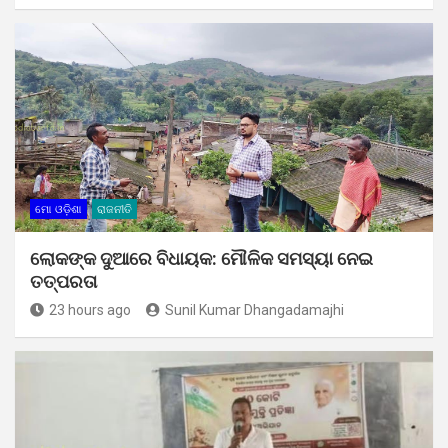
ମୋ ଓଡ଼ିଶା
ରାଜନୀତି
ଲୋକଙ୍କ ଦୁଆରେ ବିଧାୟକ: ମୌଳିକ ସମସ୍ୟା ନେଇ
ତତ୍ପରତା
23 hours ago
Sunil Kumar Dhangadamajhi