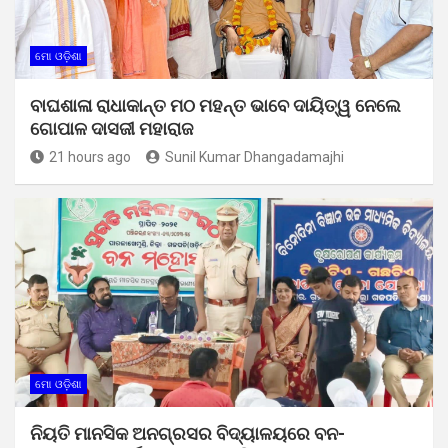
ମୋ ଓଡ଼ିଶା
ବାଘଶାଳା ରାଧାକାନ୍ତ ମଠ ମହନ୍ତ ଭାବେ ଦାୟିତ୍ୱ ନେଲେ
ଗୋପାଳ ଦାସଜୀ ମହାରାଜ
21 hours ago
Sunil Kumar Dhangadamajhi
ମୋ ଓଡ଼ିଶା
ନିୟତି ମାନସିକ ଅନଗ୍ରସର ବିଦ୍ୟାଳୟରେ ବନ-