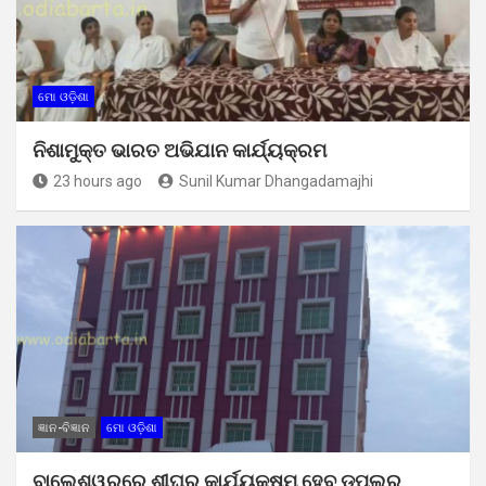
ମୋ ଓଡ଼ିଶା
ନିଶାମୁକ୍ତ ଭାରତ ଅଭିଯାନ କାର୍ଯ୍ୟକ୍ରମ
23 hours ago
Sunil Kumar Dhangadamajhi
ଜ୍ଞାନ-ବିଜ୍ଞାନ
ମୋ ଓଡ଼ିଶା
ବାଲେଶ୍ୱରରେ ଶୀଘ୍ର କାର୍ଯ୍ୟକ୍ଷମ ହେବ ଡପଲର