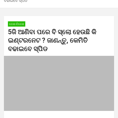
ବଢାଇବେ ସ୍ପିଡ
ଦେଶ-ବିଦେଶ
5ଜି ଆଣିବା ପରେ ବି ସ୍ଲାେ ହେଉଛି କି
ଇଣ୍ଟରନେଟ ? ଜାଣନ୍ତୁ, କେମିତି
ବଢାଇବେ ସ୍ପିଡ