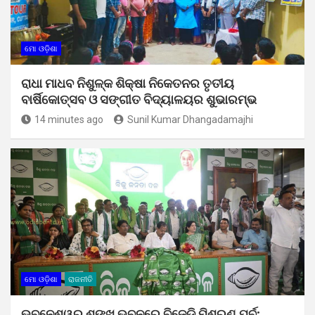
ମୋ ଓଡ଼ିଶା
ରାଧା ମାଧବ ନିଶୁଳ୍କ ଶିକ୍ଷା ନିକେତନର ତୃତୀୟ
ବାର୍ଷିକୋତ୍ସବ ଓ ସଙ୍ଗୀତ ବିଦ୍ୟାଳୟର ଶୁଭାରମ୍ଭ
14 minutes ago
Sunil Kumar Dhangadamajhi
ମୋ ଓଡ଼ିଶା
ରାଜନୀତି
ଭୁବନେଶ୍ୱର ଶଙ୍ଖ ଭବନରେ ବିଜେଡି ମିଶ୍ରଣ ପର୍ବ;