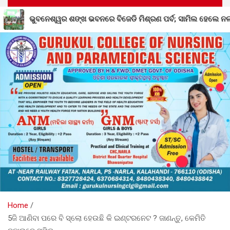
ଡି ମିଶ୍ରଣ ପର୍ବ; ସାମିଲ ହେଲେ ନର୍ଲାର ୩୦୦ରୁ ଉର୍ଦ୍ଧ୍ୱ କର୍ମୀ
Home
5ଜି ଆଣିବା ପରେ ବି ସ୍ଲାେ ହେଉଛି କି ଇଣ୍ଟରନେଟ ? ଜାଣନ୍ତୁ, କେମିତି