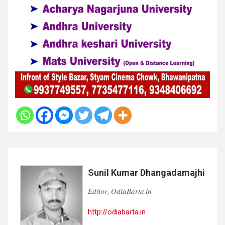
Sunil Kumar Dhangadamajhi
𝐸𝑑𝑖𝑡𝑜𝑟, 𝑂𝑑𝑖𝑎𝐵𝑎𝑟𝑡𝑎.𝑖𝑛
http://odiabarta.in