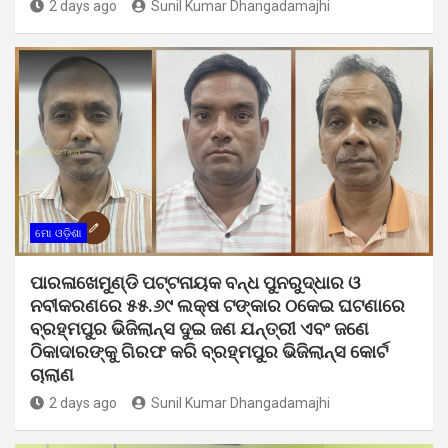
2 days ago
Sunil Kumar Dhangadamajhi
ମୋ ଓଡ଼ିଶା
ପାରଳାଖେମୁଣ୍ଡି ପଟ୍ଟନାୟକ ବନ୍ଧ ପୁନରୁଦ୍ଧାର ଓ
ନବୀକରଣରେ ୫୫.୬୯ ଲକ୍ଷ ଟଙ୍କାର ଠକେଇ ଘଟଣାରେ
ବ୍ରହ୍ମପୁର ଭିଜିଲାନ୍ସ ଦୁଇ ଜଣ ଯନ୍ତ୍ରୀ ଏବଂ ଜଣେ
ଠିକାଦାରଙ୍କୁ ଗିରଫ କରି ବ୍ରହ୍ମପୁର ଭିଜିଲାନ୍ସ କୋର୍ଟ
ଚାଲାଣ
2 days ago
Sunil Kumar Dhangadamajhi