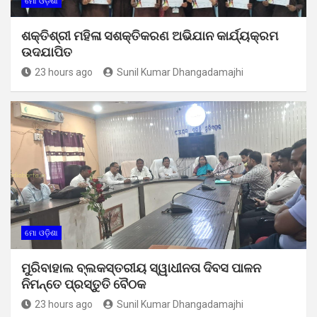
ମୋ ଓଡ଼ିଶା
ଶକ୍ତିଶ୍ରୀ ମହିଳା ସଶକ୍ତିକରଣ ଅଭିଯାନ କାର୍ଯ୍ୟକ୍ରମ
ଉଦଯାପିତ
23 hours ago
Sunil Kumar Dhangadamajhi
ମୋ ଓଡ଼ିଶା
ମୁରିବାହାଲ ବ୍ଲକସ୍ତରୀୟ ସ୍ୱାଧୀନତା ଦିବସ ପାଳନ
ନିମନ୍ତେ ପ୍ରସ୍ତୁତି ବୈଠକ
23 hours ago
Sunil Kumar Dhangadamajhi