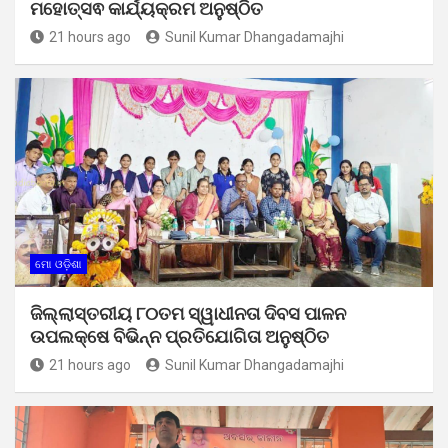
ମହୋତ୍ସଵ କାର୍ଯ୍ୟକ୍ରମ ଅନୁଷ୍ଠିତ
21 hours ago
Sunil Kumar Dhangadamajhi
ମୋ ଓଡ଼ିଶା
ଜିଲ୍ଲାସ୍ତରୀୟ ୮୦ତମ ସ୍ୱାଧୀନତା ଦିବସ ପାଳନ
ଉପଲକ୍ଷେ ବିଭିନ୍ନ ପ୍ରତିଯୋଗିତା ଅନୁଷ୍ଠିତ
21 hours ago
Sunil Kumar Dhangadamajhi