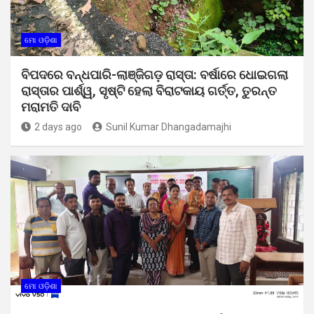
ମୋ ଓଡ଼ିଶା
ବିପଦରେ ବନ୍ଧପାରି-ଲାଞ୍ଜିଗଡ଼ ରାସ୍ତା: ବର୍ଷାରେ ଧୋଇଗଲା
ରାସ୍ତାର ପାର୍ଶ୍ୱ, ସୃଷ୍ଟି ହେଲା ବିରାଟକାୟ ଗର୍ତ୍ତ, ତୁରନ୍ତ
ମରାମତି ଦାବି
2 days ago
Sunil Kumar Dhangadamajhi
ମୋ ଓଡ଼ିଶା