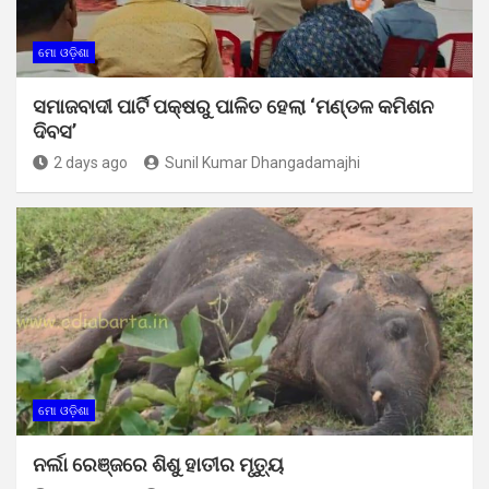
ମୋ ଓଡ଼ିଶା
ସମାଜବାଦୀ ପାର୍ଟି ପକ୍ଷରୁ ପାଳିତ ହେଲା ‘ମଣ୍ଡଳ କମିଶନ
ଦିବସ’
2 days ago
Sunil Kumar Dhangadamajhi
ମୋ ଓଡ଼ିଶା
ନର୍ଲା ରେଞ୍ଜରେ ଶିଶୁ ହାତୀର ମୃତ୍ୟୁ