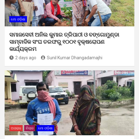
ମୋ ଓଡ଼ିଶା
ସମାଜସେବୀ ଅନିଲ କୁମାର ତ୍ରିପାଠୀ ଓ ବଙ୍ଗୋମୁଣ୍ଡା
ସାମ୍ବାଦିକ ସଂଘ ତରଫରୁ ୧୦୦୧ ବୃକ୍ଷରୋପଣ
କାର୍ଯ୍ୟକ୍ରମ
2 days ago
Sunil Kumar Dhangadamajhi
ଅପରାଧ
ବିଚାର
ମୋ ଓଡ଼ିଶା