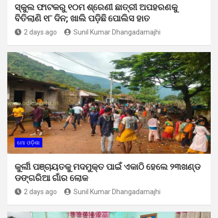
ସ୍କୁଲ ଫାଟକରୁ ୧୦ମ ଶ୍ରେଣୀ ଛାତ୍ରୀ ଅପହରଣକୁ
ବିତିଲାଣି ୧୮ ଦିନ; ଖାଲି ପଡ଼ିଛି ପୋଲିସ ହାତ
2 days ago
Sunil Kumar Dhangadamajhi
ମୋ ଓଡ଼ିଶା
କୁର୍ଲୀ ପଞ୍ଚାୟତକୁ ମଦମୁକ୍ତ ପାଇଁ ଏକାଠି ହେଲେ ୨୩ଖଣ୍ଡ
ଡଙ୍ଗରିଆ ଗାଁର ଲୋକ
2 days ago
Sunil Kumar Dhangadamajhi