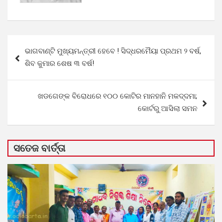
Post
ଭାଗବାଣ୍ଟି ମୁଖ୍ୟମନ୍ତ୍ରୀ ହେବେ ! ସିଦ୍ଧରମୈୟା ପ୍ରଥମ ୨ ବର୍ଷ,
navigation
ଶିବ କୁମାର ଶେଷ ୩ ବର୍ଷ!
ଖଡଗେଙ୍କ ବିରୋଧରେ ୧୦୦ କୋଟିର ମାନହାନି ମକଦ୍ଦମା;
କୋର୍ଟରୁ ଆସିଲା ସମନ
ସତେଜ ବାର୍ତ୍ତା