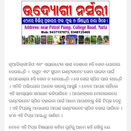
ନୂଆଦିଲ୍ଲୀ:ଜିଓ ଏବଂ ଏୟାରଟେଲ ସାରା ଦେଶରେ ୫ଜି ସେବା ଯୋଗାଇ
ଦେଉଛନ୍ତି । ଦ୍ରୁତ ଏବଂ ସୁଗମ ଇଣ୍ଟରନେଟ ସେବା ପାଇବା ପାଇଁ
ଉପଭୋକ୍ତା ୫ଜି ସେବା ତ ନେଉଛନ୍ତି । ସେ ସେଇ ସ୍ପିଡ ପାଉ ନାହାନ୍ତି
। ଏମିତି ଅଭିଯୋଗ ଅନେକ ଜାଗାରୁ ଆସୁଛି । ତେବେ ଆପଣ ଚାହିଁଲେ
ଏହି ସମସ୍ୟାର ସମାଧାନ କରିପାରିବେ । ଆପଣଙ୍କର ମୋବାଇଲରେ
ଇଣ୍ଟରନେଟ ସ୍ପିଡ ବଢାଇବା ପାଇଁ ଆମେ ଆପଣଙ୍କୁ କିଛି ଟିପ୍ସ ଦେବୁ
। ଏହି ଟିପ୍ସକୁ ଆପଣେଇ ଆପଣ ଇଣ୍ଟରନେଟ ସ୍ପିଡ ବଢାଇ ପାରିବେ ।
କ’ଣ ଏହି ଟିପ୍ସ ଆସନ୍ତୁ ଜାଣିବା ।
ତେବେ ଏହି ଟିପ୍ସ ବିଷୟରେ କହିବା ପୂର୍ବରୁ ଆମେ କହି ରଖିବୁ ଯେ