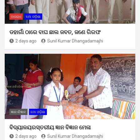
ଅପରାଧ
ମୋ ଓଡ଼ିଶା
ଡହାଗାଁ ଠାରେ ବାଘ ଛାଲ ଜବତ, ଜଣେ ଗିରଫ
2 days ago
Sunil Kumar Dhangadamajhi
ଜ୍ଞାନ-ବିଜ୍ଞାନ
ମୋ ଓଡ଼ିଶା
ବିଦ୍ୟାଳୟରସ୍ତରୀୟ ଜ୍ଞାନ ବିଜ୍ଞାନ ମେଳା
2 days ago
Sunil Kumar Dhangadamajhi