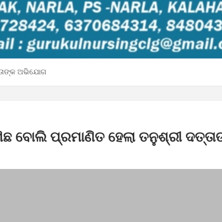
ତ୍ତାଙ୍କ ଅଭିଯୋଗ
ମିଛ ବୋଲି ପ୍ରମାଣିତ ହେଲା ତନୁଶ୍ରୀ ଦତ୍ତା