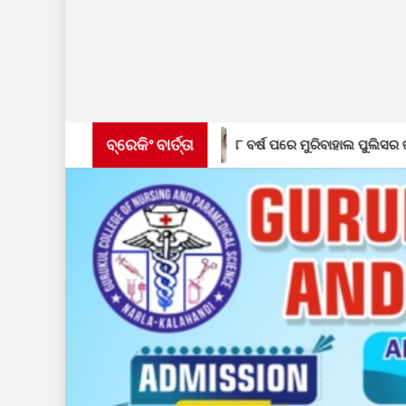
ବ୍ରେକିଂ ବାର୍ତ୍ତା
ଶିବିର
୮ ବର୍ଷ ପରେ ମୁରିବାହାଲ ପୁଲିସର ଜାଲରେ ଫେରାର ଅଭିଯୁକ୍