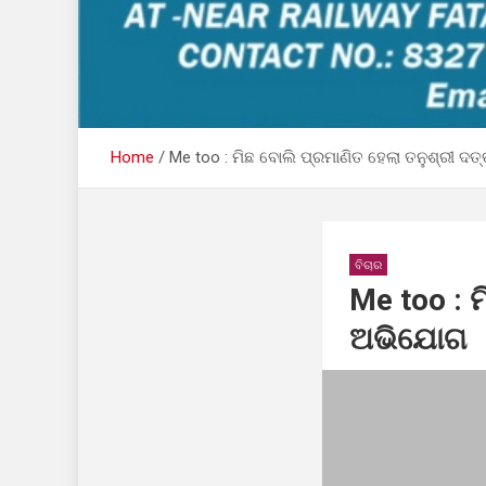
Home
Me too : ମିଛ ବୋଲି ପ୍ରମାଣିତ ହେଲା ତନୁଶ୍ରୀ ଦ
ବିଚାର
Me too : 
ଅଭିଯୋଗ