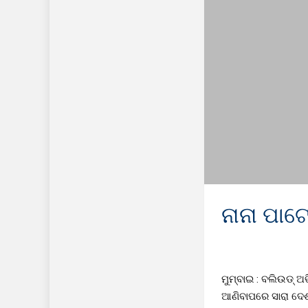
ନାନା ପାଟ
ମୁମ୍ବାଇ : ବଲିଉଡ୍
ଆଣିବାପରେ ସାରା ଦେଶ