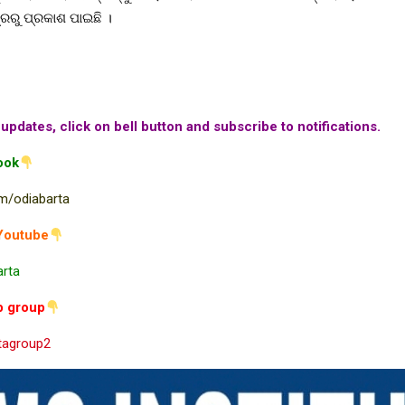
ତ୍ରରୁ ପ୍ରକାଶ ପାଇଛି ।
updates, click on bell button and subscribe to notifications.
ook
m/odiabarta
Youtube
arta
p group
rtagroup2