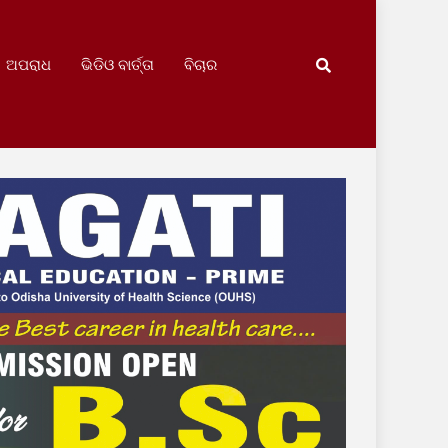
ଅପରାଧ
ଭିଡିଓ ବାର୍ତ୍ତା
ବିଚାର