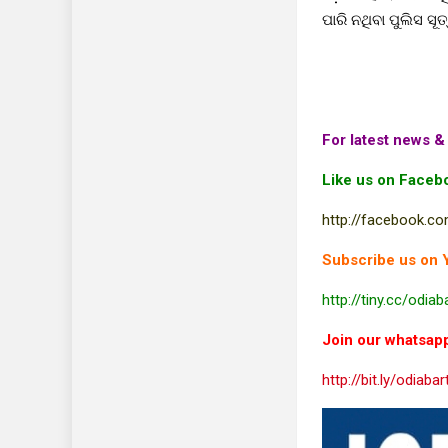
ପାରି ନଥିବା ପୁଲିସ ସୂ
For latest news & 
Like us on Faceb
http://facebook.co
Subscribe us on 
http://tiny.cc/odiab
Join our whatsap
http://bit.ly/odiaba