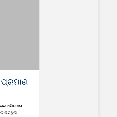
ି ପ୍ରମାଣ
ଶୋଷଣର ଅଭିଯୋଗ
ଇ ଉଠିଥିଲା ।