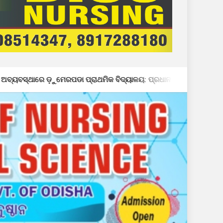
ଡା ପ୍ରାଥମିକ ବିଦ୍ୟାଳୟ: ପ୍ରଧାନ ଶିକ୍ଷକଙ୍କ ମନମାନି ଯୋଗୁଁ ଶ୍ରେଣୀ କୋଠର