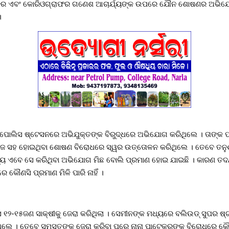
କର ଏବଂ କୋରିଓଗ୍ରାଫର ଗଣେଶ ଆଚାର୍ଯ୍ୟଙ୍କ ଉପରେ ଯୌନ ଶୋଷଣର ଅଭିଯୋଗ ଆ
।
 ପୋଲିସ ଷ୍ଟେସନରେ ଅଭିଯୁକ୍ତଙ୍କ ବିରୁଦ୍ଧରେ ଅଭିଯୋଗ କରିଥିଲେ । ତାଙ୍କ
ିଜ ସହ ହୋଇଥିବା ଶୋଷଣ ବିରୋଧରେ ସ୍ୱର ଉତ୍ତୋଳନ କରିଥିଲେ । ତେବେ ତନୁଶ
ଧ୍ୟ ଏବେ ସେ କରିଥିବା ଅଭିଯୋଗ ମିଛ ବୋଲି ପ୍ରମାଣ ହୋଇ ଯାଇଛି । କାରଣ ତଦନ
କୌଣସି ପ୍ରମାଣ ମିଳି ପାରି ନାହିଁ ।
 ୧୨-୧୫ଜଣ ସାକ୍ଷୀକୁ ଜେରା କରିଥିଲା । ସେମୀନଙ୍କ ମଧ୍ୟରେ ବଲିଉଡ୍ ସୁପର ଷ୍ଟ
ଲ ଥିଲେ । ତେବେ ସମସ୍ତଙ୍କୁ ଜେରା କରିବା ପରେ ନାନା ପାଟେକରଙ୍କ ବିରୋଧରେ କୌ