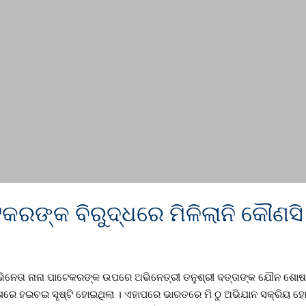
େକରଙ୍କ ବିରୁଦ୍ଧରେ ମିଳିଲାନି କୌଣସ
 ଅଭିନେତା ନାନା ପାଟେକରଙ୍କ ଉପରେ ଅଭିନେତ୍ରୀ ତନୁଶ୍ରୀ ଦତ୍ତାଙ୍କ ଯୌନ 
ରେ ହଇଚଇ ସୃଷ୍ଟି ହୋଇଥିଲା । ଏହାପରେ ଭାରତରେ ମି ଠୁ ଅଭିଯାନ ସକ୍ରିୟ ହୋ