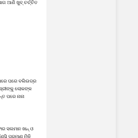
ଣି ଖୁବ୍‌ ଚର୍ଚ୍ଚିତ
 ପରେ ପରେ ବଲିଉଡ୍‌ର
୍ରୀଙ୍କୁ ଲୋକଙ୍କ
୍ତ ପରେ ନାନା
ାର ସଲମାନ ଖାନ୍‌ ଓ
ଣସି ପ୍ରମାଣ ମିଳି