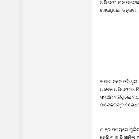
ଅଭିନେତା ନାନ ପାଟେ
ହୋଇଥିଲେ ତନୁଶ୍ରୀ 
୭ ମାସ ତଳେ ଓସିୱାରା
ଅନେକ ଅଭିନେତ୍ରୀ ନ
ସମର୍ଥନ ମିଳିଥିଲେ ମ
ପାଟେକରଙ୍କ ବିରୋଧରେ 
ଯାଞ୍ଚ ସମୟରେ ପୁଲିସ
ଡ଼େଜି ଶାହା ବି ସାମି