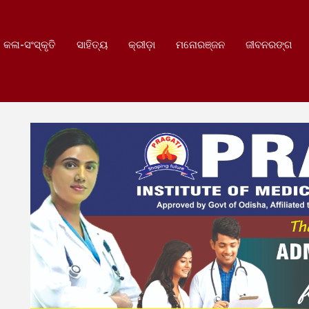
କଳା-ସଂସ୍କୃତି
ସାହିତ୍ୟ
କ୍ରୀଡ଼ା
ମନୋରଞ୍ଜନ
ଜୀବନରଙ୍ଗ