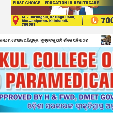
ତ, ମୁମ୍ବାଇରୁ ଆସି ଗାଁରେ ପଡିଲା ଧରା
ଅବ୍ୟବସ୍ଥାରେ ଡ଼ୁମେରପ