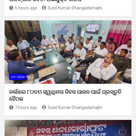
6 hours ago
Sunil Kumar Dhangadamajhi
ମୋ ଓଡ଼ିଶା
ନର୍ଲାରେ ୮୦ତମ ସ୍ୱାଧିନତା ଦିବସ ପାଳନ ପାଇଁ ପ୍ରସ୍ତୁତି
ବୈଠକ
7 hours ago
Sunil Kumar Dhangadamajhi