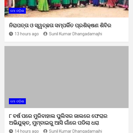
ମୋ ଓଡ଼ିଶା
ନିରାପତ୍ତା ଓ ସ୍ୱଚ୍ଛତା ସମ୍ପର୍କିତ ପ୍ରଶିକ୍ଷଣ ଶିବିର
13 hours ago
Sunil Kumar Dhangadamajhi
ମୋ ଓଡ଼ିଶା
୮ ବର୍ଷ ପରେ ମୁରିବାହାଲ ପୁଲିସର ଜାଲରେ ଫେରାର
ଅଭିଯୁକ୍ତ, ମୁମ୍ବାଇରୁ ଆସି ଗାଁରେ ପଡିଲା ଧରା
14 hours ago
Sunil Kumar Dhangadamajhi