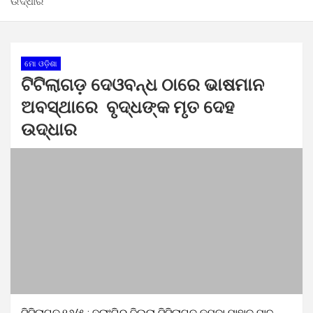
ଉଦ୍ଧାର
ମୋ ଓଡ଼ିଶା
ଟିଟିଲାଗଡ଼ ଦେଓବନ୍ଧ ଠାରେ ଭାଷମାନ
ଅବସ୍ଥାରେ ବୃଦ୍ଧଙ୍କ ମୃତ ଦେହ
ଉଦ୍ଧାର
ଟିଟିଲାଗଡ,୧୬/୫ : ବଲାଂଗିର ଜିଲ୍ଲା ଟିଟିଲାଗଡ଼ କୁମୁଡ଼ା ପାହାଡ଼ ପାଦ