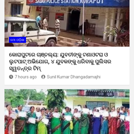
ମୋ ଓଡ଼ିଶା
କୋରାପୁଟରେ ଚାଞ୍ଚଲ୍ୟ: ଯୁବତୀଙ୍କୁ ଟଣାଓଟରା ଓ
ଲୁଟପାଟ୍ ଅଭିଯୋଗ, ୪ ଯୁବକଙ୍କୁ ଧରିବାକୁ ପୁଲିସର
ସ୍ୱତନ୍ତ୍ର ଟିମ୍
7 hours ago
Sunil Kumar Dhangadamajhi