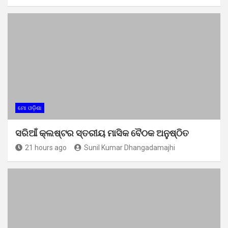
ମୋ ଓଡ଼ିଶା
ସରିଆଁ କ୍ଲଷ୍ଟର ସ୍ତରୀୟ ମାସିକ ବୈଠକ ଅନୁଷ୍ଠିତ
21 hours ago
Sunil Kumar Dhangadamajhi