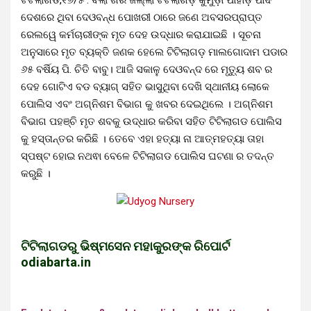
ଦେଶରେ ଥିବା ଦେଓବନ୍ଧ ପୋଖରୀ ଠାରେ ଜଣେ ଅବସରପ୍ରାପ୍ତ
ରେଲୱେ କର୍ମଚାରୀଙ୍କ ମୃତ ଦେହ ଉଦ୍ଧାର କରାଯାଇଛି । ସୂଚନା
ଅନୁସାରେ ମୃତ ବ୍ୟକ୍ତି ଜଣକ ହେଲେ ଟିଟିଲାଗଡ଼ ମାଲଗୋଦାମ ପଡାର
୬୫ ବର୍ଷିୟ ପି. ଚିତି ବାବୁ। ଆଜି ସକାଳୁ ଦେଓବନ୍ଦ ରେ ମୃତ୍ୟୁ ଶବ ର
ଦେହ ଗୋଟିଏ ବଡ ବ୍ୟାଗ୍ ସହିତ ଭାସୁଥିବା ଦେଖି ସ୍ଥାନୀୟ ଲୋକେ
ପୋଲିସ ଏବଂ ଅଗ୍ନିଶମ ବିଭାଗ କୁ ଖବର ଦେଇଥିଲେ । ଅଗ୍ନିଶମ
ବିଭାଗ ପହଞ୍ଚି ମୃତ ଶବକୁ ଉଦ୍ଧାର କରିବା ସହିତ ଟିଟିଲାଗଡ ପୋଲିସ
କୁ ହସ୍ତାନ୍ତର କରିଛି । ତେବେ ଏହା ହତ୍ୟା ନା ଆତ୍ମହତ୍ୟା ତାହା
ସ୍ପଷ୍ଟ ହୋଇ ନଥଵା ବେଳେ ଟିଟିଲାଗଡ ପୋଲିସ ଘଟଣା ର ତଦନ୍ତ
କରୁଛି ।
ଟିଟିଲାଗଡରୁ ଭିଷ୍ମସେନ ମହାକୁରଙ୍କ ରିପୋର୍ଟ
odiabarta.in