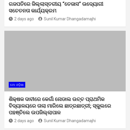
ଗଜପତିରେ ଜିଲ୍ଲାସ୍ତରୀୟ “ତେଜାସ” ଉଦ୍ୟୋଗୀ
ସଚେତନତା କାର୍ଯ୍ୟକ୍ରମ
2 days ago
Sunil Kumar Dhangadamajhi
ମୋ ଓଡ଼ିଶା
ଶିକ୍ଷକ ଦାବୀରେ କେଗାଁ ନୋଡାଲ ଉଚ୍ଚ ପ୍ରାଥମିକ
ବିଦ୍ୟାଳୟରେ ତାଲା ମାରିଲେ ଛାତ୍ରଛାତ୍ରୀ; ସ୍କୁଲରେ
ପହଞ୍ଚିଲେ ଉପଜିଲ୍ଲାପାଳ
2 days ago
Sunil Kumar Dhangadamajhi