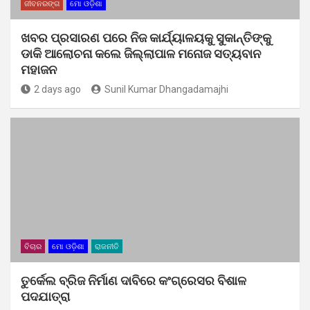
ଜୀବନରଙ୍ଗ
ମୋ ଓଡ଼ିଶା
ଖବର ପ୍ରସାରଣ ପରେ ନିଜ କାର୍ଯ୍ୟାଳୟକୁ ସୁକାନ୍ତିଙ୍କୁ
ଡାକି ଆଲୋଚନା କଲେ ଜିଲ୍ଲାପାଳ ମନୋଜ ସତ୍ୟବାନ
ମହାଜନ
2 days ago
Sunil Kumar Dhangadamajhi
ବିଚାର
ମୋ ଓଡ଼ିଶା
ରାଜନୀତି
ତୁର୍କେଲ ବ୍ରିଜ ନିର୍ମାଣ ଦାବିରେ କଂଗ୍ରେସର ବିଶାଳ
ପଦଯାତ୍ରା