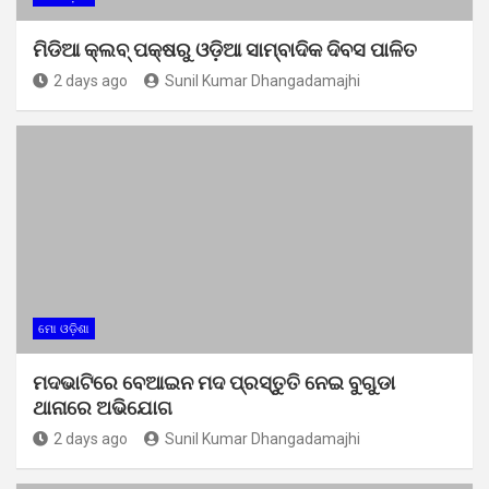
ମିଡିଆ କ୍ଲବ୍ ପକ୍ଷରୁ ଓଡ଼ିଆ ସାମ୍ବାଦିକ ଦିବସ ପାଳିତ
2 days ago
Sunil Kumar Dhangadamajhi
ମୋ ଓଡ଼ିଶା
ମଦଭାଟିରେ ବେଆଇନ ମଦ ପ୍ରସ୍ତୁତି ନେଇ ବୁଗୁଡା
ଥାନାରେ ଅଭିଯୋଗ
2 days ago
Sunil Kumar Dhangadamajhi