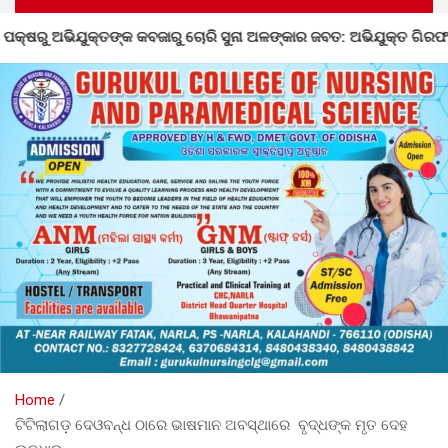
ଙ୍କ କବଜାରୁ ଚୋରି ସୁନା ଅଳଙ୍କାର ଜବତ: ଅଭିଯୁକ୍ତ ଗିରଫ
ନ
Home
ଟିଟିଲାଗଡ଼ ଦେଓବନ୍ଧ ଠାରେ ଭାଷମାନ ଅବସ୍ଥାରେ ବୃଦ୍ଧଙ୍କ ମୃତ ଦେହ