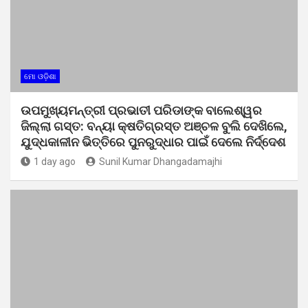
ମୋ ଓଡ଼ିଶା
ଉପମୁଖ୍ୟମନ୍ତ୍ରୀ ପ୍ରଭାତୀ ପରିଡାଙ୍କ ବାଲେଶ୍ୱର
ଜିଲ୍ଲା ଗସ୍ତ: ବନ୍ୟା କ୍ଷତିଗ୍ରସ୍ତ ଅଞ୍ଚଳ ବୁଲି ଦେଖିଲେ,
ଯୁଦ୍ଧକାଳୀନ ଭିତ୍ତିରେ ପୁନରୁଦ୍ଧାର ପାଇଁ ଦେଲେ ନିର୍ଦ୍ଦେଶ
1 day ago
Sunil Kumar Dhangadamajhi