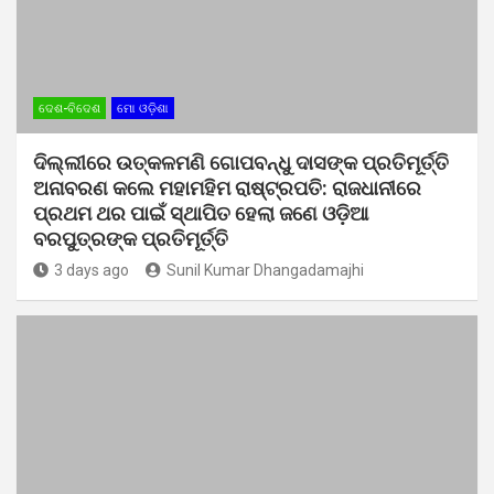
ଦେଶ-ବିଦେଶ
ମୋ ଓଡ଼ିଶା
ଦିଲ୍ଲୀରେ ଉତ୍କଳମଣି ଗୋପବନ୍ଧୁ ଦାସଙ୍କ ପ୍ରତିମୂର୍ତ୍ତି
ଅନାବରଣ କଲେ ମହାମହିମ ରାଷ୍ଟ୍ରପତି: ରାଜଧାନୀରେ
ପ୍ରଥମ ଥର ପାଇଁ ସ୍ଥାପିତ ହେଲା ଜଣେ ଓଡ଼ିଆ
ବରପୁତ୍ରଙ୍କ ପ୍ରତିମୂର୍ତ୍ତି
3 days ago
Sunil Kumar Dhangadamajhi