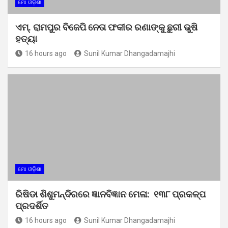
ମୋ ଓଡ଼ିଶା
ଏମ୍. ରାମପୁର ବିଜେପି ନେତା ଫକୀର ରଣାଙ୍କୁ ଛୁରୀ ଭୁଷି
ହତ୍ୟା
16 hours ago
Sunil Kumar Dhangadamajhi
ମୋ ଓଡ଼ିଶା
ରିଷିଡା ଶିଶୁମନ୍ଦିରରେ ଜ୍ଞାନବିଜ୍ଞାନ ମେଳା: ୧୩୮ ପ୍ରକଳ୍ପ
ପ୍ରଦର୍ଶିତ
16 hours ago
Sunil Kumar Dhangadamajhi