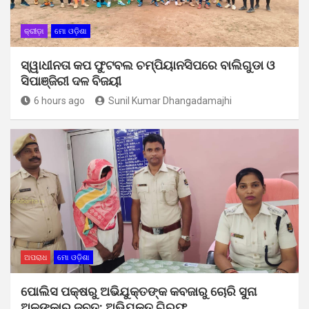
କ୍ରୀଡ଼ା
ମୋ ଓଡ଼ିଶା
ସ୍ୱାଧୀନତା କପ ଫୁଟବଲ ଚମ୍ପିୟାନସିପରେ ବାଲିଗୁଡା ଓ
ସିପାଞ୍ଜିରୀ ଦଳ ବିଜୟୀ
6 hours ago
Sunil Kumar Dhangadamajhi
ଅପରାଧ
ମୋ ଓଡ଼ିଶା
ପୋଲିସ ପକ୍ଷରୁ ଅଭିଯୁକ୍ତଙ୍କ କବଜାରୁ ଚୋରି ସୁନା
ଅଳଙ୍କାର ଜବତ: ଅଭିଯୁକ୍ତ ଗିରଫ