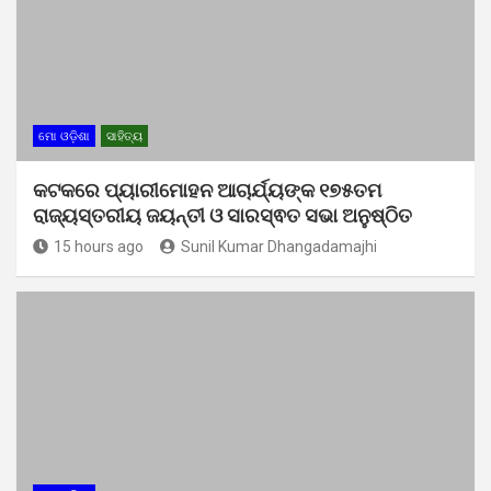
ମୋ ଓଡ଼ିଶା
ସାହିତ୍ୟ
କଟକରେ ପ୍ୟାରୀମୋହନ ଆଚାର୍ଯ୍ୟଙ୍କ ୧୭୫ତମ
ରାଜ୍ୟସ୍ତରୀୟ ଜୟନ୍ତୀ ଓ ସାରସ୍ଵତ ସଭା ଅନୁଷ୍ଠିତ
15 hours ago
Sunil Kumar Dhangadamajhi