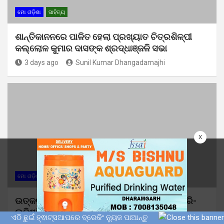
ମୋ ଓଡ଼ିଶା
ସାହିତ୍ୟ
ଶାନ୍ତିକାନନରେ ପାଳିତ ହେଲା ପ୍ରଖ୍ୟାତ ଚିତ୍ରଶିଳ୍ପୀ
କଲ୍ଲୋଳ କୁମାର ଦାସଙ୍କ ଶ୍ରଦ୍ଧାଞ୍ଜଳି ସଭା
3 days ago
Sunil Kumar Dhangadamajhi
x
ମୋ ଓଡ଼ିଶା
ଉତ୍କଳ ବିଶ୍ୱବିଦ୍ୟାଳୟରେ ଶୁଭାରମ୍ଭ ହେଲା ଆଗ୍ରି-
ଲଜିଷ୍ଟିକ୍ସ ଏବଂ ସପ୍ଲାଇ ଚେନ୍ ମ୍ୟାନେଜମେଣ୍ଟ
ଏଠି ଛୁଇଁ ହ୍ଵାଟ୍ସଆପରେ ବ୍ରେକିଂ ନ୍ୟୁଜ ପାଆନ୍ତୁ
ବିଶେଷୀକୃତ ପାଠ୍ୟକ୍ରମ