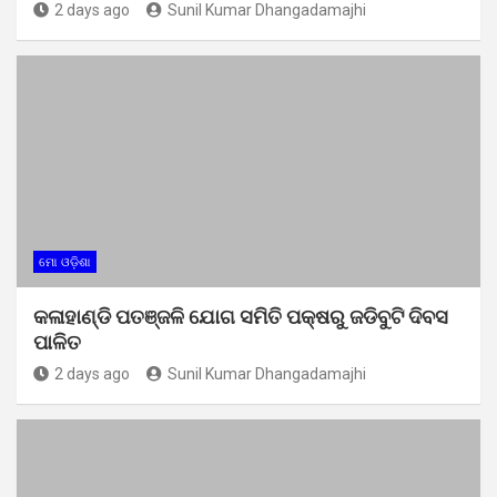
2 days ago
Sunil Kumar Dhangadamajhi
ମୋ ଓଡ଼ିଶା
କଳାହାଣ୍ଡି ପତଞ୍ଜଳି ଯୋଗ ସମିତି ପକ୍ଷରୁ ଜଡିବୁଟି ଦିବସ
ପାଳିତ
2 days ago
Sunil Kumar Dhangadamajhi