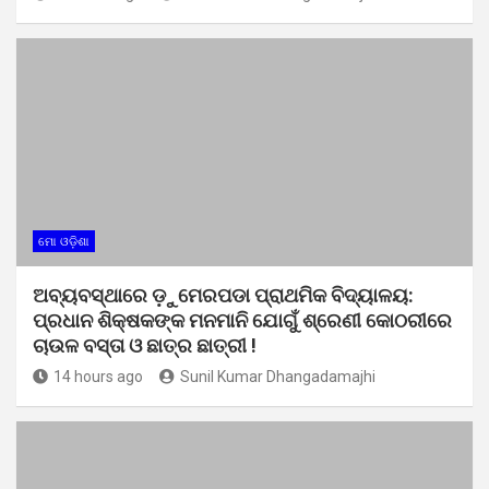
ମୋ ଓଡ଼ିଶା
ଅବ୍ୟବସ୍ଥାରେ ଡ଼ୁମେରପଡା ପ୍ରାଥମିକ ବିଦ୍ୟାଳୟ:
ପ୍ରଧାନ ଶିକ୍ଷକଙ୍କ ମନମାନି ଯୋଗୁଁ ଶ୍ରେଣୀ କୋଠରୀରେ
ଚାଉଳ ବସ୍ତା ଓ ଛାତ୍ର ଛାତ୍ରୀ !
14 hours ago
Sunil Kumar Dhangadamajhi