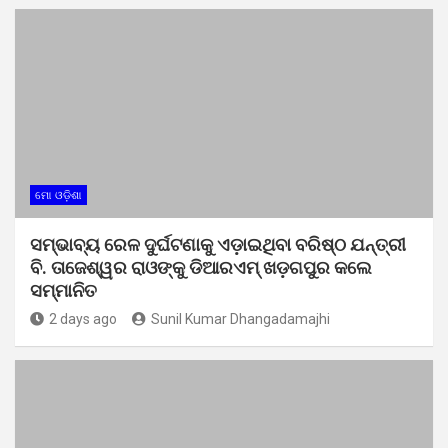
ମୋ ଓଡ଼ିଶା
ସମ୍ଭାବ୍ୟ ରେଳ ଦୁର୍ଘଟଣାକୁ ଏଡ଼ାଇଥିବା ବରିଷ୍ଠ ଯନ୍ତ୍ରୀ
ବି. ତାଜେଶ୍ୱର ରାଓଙ୍କୁ ଡିଆରଏମ୍ ଖଡ଼ଗପୁର କଲେ
ସମ୍ମାନିତ
2 days ago
Sunil Kumar Dhangadamajhi