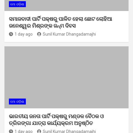
ମୋ ଓଡ଼ିଶା
ସମାଜବାଦୀ ପାର୍ଟି ପକ୍ଷରୁ ପାଳିତ ହେଲା ଛୋଟ ଲୋହିଆ
ଜନେଶ୍ୱର ମିଶ୍ରଙ୍କ ଜନ୍ମ ଦିବସ
1 day ago
Sunil Kumar Dhangadamajhi
ମୋ ଓଡ଼ିଶା
ଭାରତୀୟ ଜନତା ପାର୍ଟି ପକ୍ଷରୁ ମଣ୍ଡଳ ବୈଠକ ଓ
ତ୍ରିରଙ୍ଗା ଯାତ୍ରା କାର୍ଯ୍ୟକ୍ରମ ଅନୁଷ୍ଠିତ
1 day ago
Sunil Kumar Dhangadamajhi