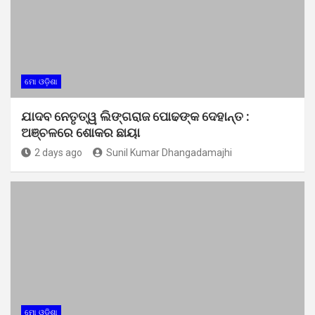
ମୋ ଓଡ଼ିଶା
ଯାଦବ ନେତୃତ୍ୱ ଲିଙ୍ଗରାଜ ପୋଢଙ୍କ ଦେହାନ୍ତ :
ଅଞ୍ଚଳରେ ଶୋକର ଛାୟା
2 days ago
Sunil Kumar Dhangadamajhi
ମୋ ଓଡ଼ିଶା