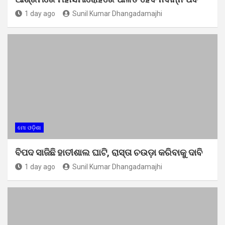
1 day ago
Sunil Kumar Dhangadamajhi
ମୋ ଓଡ଼ିଶା
ବିପଦ ସାଜିଛି ହାତୀଶାଲ ଘାଟି, ରାସ୍ତା ଚଉଡ଼ା କରିବାକୁ ଦାବି
1 day ago
Sunil Kumar Dhangadamajhi