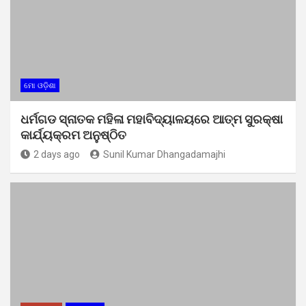
ମୋ ଓଡ଼ିଶା
ଧର୍ମଗଡ ସ୍ନାତକ ମହିଳା ମହାବିଦ୍ୟାଳୟରେ ଆତ୍ମ ସୁରକ୍ଷା
କାର୍ଯ୍ୟକ୍ରମ ଅନୁଷ୍ଠିତ
2 days ago
Sunil Kumar Dhangadamajhi