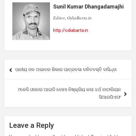
Sunil Kumar Dhangadamajhi
𝐸𝑑𝑖𝑡𝑜𝑟, 𝑂𝑑𝑖𝑎𝐵𝑎𝑟𝑡𝑎.𝑖𝑛
http://odiabarta.in
Post
ପାନୀୟ ଜଳ ଅଭାବର ଶିକାର ପାତ୍ରବସା ଦଳିତବସ୍ତି ବାସିନ୍ଦା
navigation
୯କେଜି ଓଜନର ଆଇଡି ବୋମା ନିଷ୍କ୍ରିୟ କଲା ୪ର୍ଥ ବାଟାଲିୟନ
ସିଆରପିଏଫ
Leave a Reply