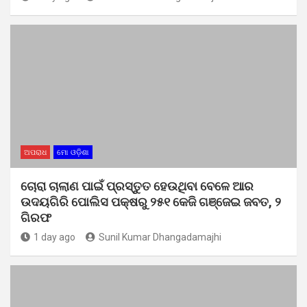
ଅପରାଧ
ମୋ ଓଡ଼ିଶା
ଚୋରା ଚାଲାଣ ପାଇଁ ପ୍ରସ୍ତୁତ ହେଉଥିବା ବେଳେ ଆର
ଉଦୟଗିରି ପୋଲିସ ପକ୍ଷରୁ ୨୫୧ କେଜି ଗଞ୍ଜେଇ ଜବତ, ୨
ଗିରଫ
1 day ago
Sunil Kumar Dhangadamajhi