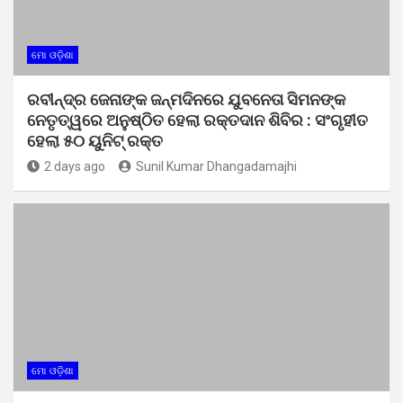
ମୋ ଓଡ଼ିଶା
ରବୀନ୍ଦ୍ର ଜେନାଙ୍କ ଜନ୍ମଦିନରେ ଯୁବନେତା ସିମନଙ୍କ
ନେତୃତ୍ୱରେ ଅନୁଷ୍ଠିତ ହେଲା ରକ୍ତଦାନ ଶିବିର : ସଂଗୃହୀତ
ହେଲା ୫୦ ୟୁନିଟ୍ ରକ୍ତ
2 days ago
Sunil Kumar Dhangadamajhi
ମୋ ଓଡ଼ିଶା