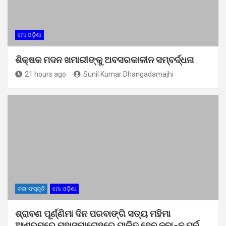
ମୋ ଓଡ଼ିଶା
ଶିକ୍ଷକ ମଦନ ଖମାରୀଙ୍କୁ ଅବସରକାଳୀନ ସମ୍ବର୍ଦ୍ଧନା
21 hours ago
Sunil Kumar Dhangadamajhi
କଳା-ସଂସ୍କୃତି
ମୋ ଓଡ଼ିଶା
ଶ୍ରାବଣ ପୂର୍ଣ୍ଣିମା ଦିନ ପରବାଙ୍ଗି ସତ୍ୟ ମହିମା
ଆଶ୍ରମରେ ମହାସମାରୋହରେ ପାଳିତ ହେବ ନବାନ୍ନ ପର୍ବ