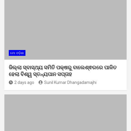
ମୋ ଓଡ଼ିଶା
ଜିଲ୍ଲା ସ୍ବାସ୍ଥ୍ୟ ସମିତି ପକ୍ଷରୁ ବାଲେଶ୍ଵରରେ ପାଳିତ
ହେଲା ବିଶ୍ୱ ସ୍ତନ୍ୟପାନ ସପ୍ତାହ
2 days ago
Sunil Kumar Dhangadamajhi