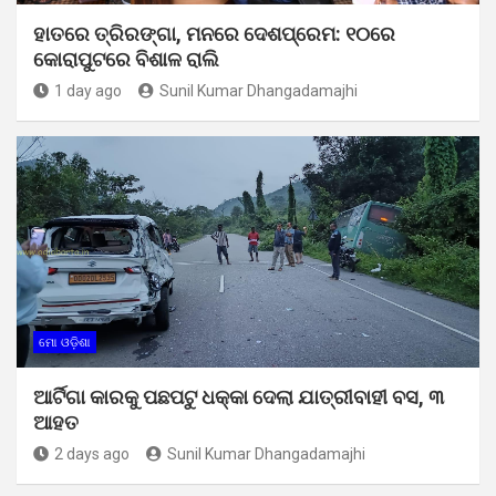
ହାତରେ ତ୍ରିରଙ୍ଗା, ମନରେ ଦେଶପ୍ରେମ: ୧୦ରେ
କୋରାପୁଟରେ ବିଶାଳ ରାଲି
1 day ago
Sunil Kumar Dhangadamajhi
ମୋ ଓଡ଼ିଶା
ଆର୍ଟିଗା କାରକୁ ପଛପଟୁ ଧକ୍କା ଦେଲା ଯାତ୍ରୀବାହୀ ବସ, ୩
ଆହତ
2 days ago
Sunil Kumar Dhangadamajhi