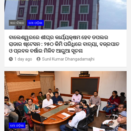
ଜ୍ଞାନ-ବିଜ୍ଞାନ
ମୋ ଓଡ଼ିଶା
ବାଲେଶ୍ୱରରେ ଶୀଘ୍ର କାର୍ଯ୍ୟକ୍ଷମ ହେବ ଡପଲର
ରାଡାର ଷ୍ଟେସନ : ୨୫୦ କିମି ପରିଧିରେ ବାତ୍ୟା, ବଜ୍ରପାତ
ଓ ପ୍ରବଳ ବର୍ଷାର ମିଳିବ ଆଗୁଆ ସୂଚନା
1 day ago
Sunil Kumar Dhangadamajhi
ମୋ ଓଡ଼ିଶା