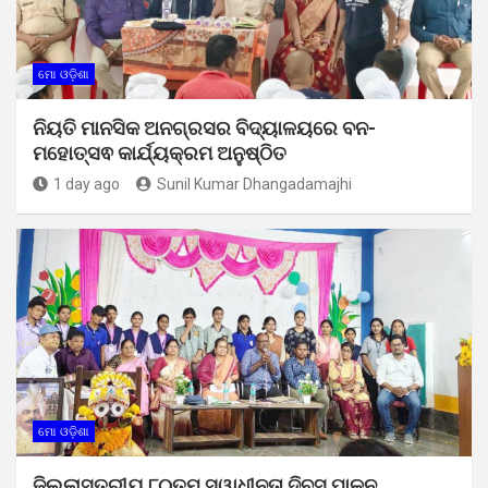
ମୋ ଓଡ଼ିଶା
ନିୟତି ମାନସିକ ଅନଗ୍ରସର ବିଦ୍ୟାଳୟରେ ବନ-
ମହୋତ୍ସଵ କାର୍ଯ୍ୟକ୍ରମ ଅନୁଷ୍ଠିତ
1 day ago
Sunil Kumar Dhangadamajhi
ମୋ ଓଡ଼ିଶା
ଜିଲ୍ଲାସ୍ତରୀୟ ୮୦ତମ ସ୍ୱାଧୀନତା ଦିବସ ପାଳନ