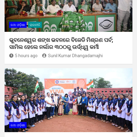
ମୋ ଓଡ଼ିଶା
ରାଜନୀତି
ଭୁବନେଶ୍ୱର ଶଙ୍ଖ ଭବନରେ ବିଜେଡି ମିଶ୍ରଣ ପର୍ବ;
ସାମିଲ ହେଲେ ନର୍ଲାର ୩୦୦ରୁ ଉର୍ଦ୍ଧ୍ୱ କର୍ମୀ
5 hours ago
Sunil Kumar Dhangadamajhi
ମୋ ଓଡ଼ିଶା