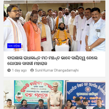
ମୋ ଓଡ଼ିଶା
ବାଘଶାଳା ରାଧାକାନ୍ତ ମଠ ମହନ୍ତ ଭାବେ ଦାୟିତ୍ୱ ନେଲେ
ଗୋପାଳ ଦାସଜୀ ମହାରାଜ
1 day ago
Sunil Kumar Dhangadamajhi