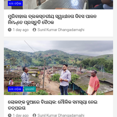
ମୋ ଓଡ଼ିଶା
ମୁରିବାହାଲ ବ୍ଲକସ୍ତରୀୟ ସ୍ୱାଧୀନତା ଦିବସ ପାଳନ
ନିମନ୍ତେ ପ୍ରସ୍ତୁତି ବୈଠକ
1 day ago
Sunil Kumar Dhangadamajhi
ମୋ ଓଡ଼ିଶା
ରାଜନୀତି
ଲୋକଙ୍କ ଦୁଆରେ ବିଧାୟକ: ମୌଳିକ ସମସ୍ୟା ନେଇ
ତତ୍ପରତା
1 day ago
Sunil Kumar Dhangadamajhi