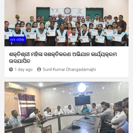
ମୋ ଓଡ଼ିଶା
ଶକ୍ତିଶ୍ରୀ ମହିଳା ସଶକ୍ତିକରଣ ଅଭିଯାନ କାର୍ଯ୍ୟକ୍ରମ
ଉଦଯାପିତ
1 day ago
Sunil Kumar Dhangadamajhi