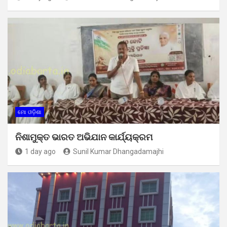
ମୋ ଓଡ଼ିଶା
ନିଶାମୁକ୍ତ ଭାରତ ଅଭିଯାନ କାର୍ଯ୍ୟକ୍ରମ
1 day ago
Sunil Kumar Dhangadamajhi