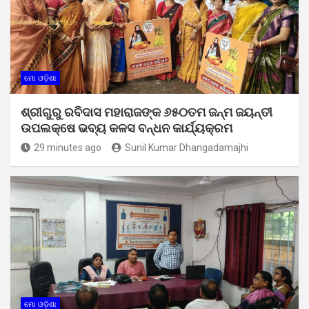
ମୋ ଓଡ଼ିଶା
ଶ୍ରୀଗୁରୁ ରବିଦାସ ମହାରାଜଙ୍କ ୬୫୦ତମ ଜନ୍ମ ଜୟନ୍ତୀ
ଉପଲକ୍ଷେ ଭବ୍ୟ କଳସ ବନ୍ଧନ କାର୍ଯ୍ୟକ୍ରମ
29 minutes ago
Sunil Kumar Dhangadamajhi
ମୋ ଓଡ଼ିଶା