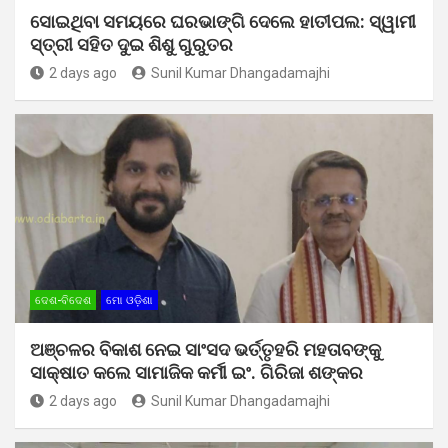
ସୋଇଥିବା ସମୟରେ ଘରଭାଙ୍ଗି ଦେଲେ ହାତୀପଲ: ସ୍ୱାମୀ
ସ୍ତ୍ରୀ ସହିତ ଦୁଇ ଶିଶୁ ଗୁରୁତର
2 days ago
Sunil Kumar Dhangadamajhi
ଦେଶ-ବିଦେଶ
ମୋ ଓଡ଼ିଶା
ଅଞ୍ଚଳର ବିକାଶ ନେଇ ସାଂସଦ ଭର୍ତ୍ତୃହରି ମହତାବଙ୍କୁ
ସାକ୍ଷାତ କଲେ ସାମାଜିକ କର୍ମୀ ଇଂ. ଗିରିଜା ଶଙ୍କର
2 days ago
Sunil Kumar Dhangadamajhi