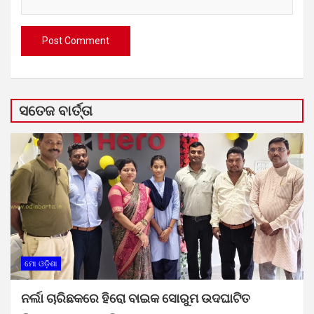
ସତେଜ ବାର୍ତ୍ତା
ମୋ ଓଡ଼ିଶା
ନର୍ଲା ଚାରିଛକରେ ହିରୋ ବାଇକ ସୋରୁମ ଉଦଘାଟିତ