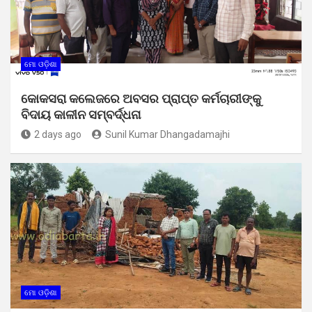
ମୋ ଓଡ଼ିଶା
କୋକସରା କଲେଜରେ ଅବସର ପ୍ରାପ୍ତ କର୍ମଚାରୀଙ୍କୁ
ବିଦାୟ କାଳୀନ ସମ୍ବର୍ଦ୍ଧନା
2 days ago
Sunil Kumar Dhangadamajhi
ମୋ ଓଡ଼ିଶା