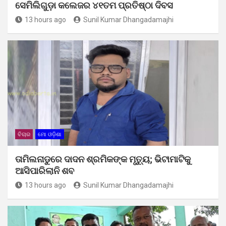
ସେମିଲିଗୁଡ଼ା କଲେଜର ୪୧ତମ ପ୍ରତିଷ୍ଠା ଦିବସ
13 hours ago
Sunil Kumar Dhangadamajhi
ବିଚାର
ମୋ ଓଡ଼ିଶା
ତାମିଲନାଡୁରେ ଦାଦନ ଶ୍ରମିକଙ୍କ ମୃତ୍ୟୁ; ଭିଟାମାଟିକୁ
ଆସିପାରିଲାନି ଶବ
13 hours ago
Sunil Kumar Dhangadamajhi