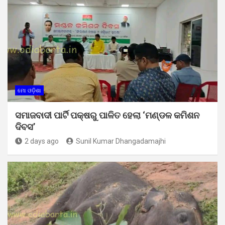
ମୋ ଓଡ଼ିଶା
ସମାଜବାଦୀ ପାର୍ଟି ପକ୍ଷରୁ ପାଳିତ ହେଲା ‘ମଣ୍ଡଳ କମିଶନ
ଦିବସ’
2 days ago
Sunil Kumar Dhangadamajhi