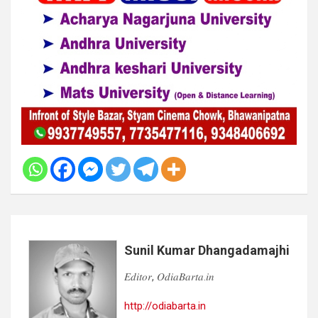
Sunil Kumar Dhangadamajhi
𝐸𝑑𝑖𝑡𝑜𝑟, 𝑂𝑑𝑖𝑎𝐵𝑎𝑟𝑡𝑎.𝑖𝑛
http://odiabarta.in