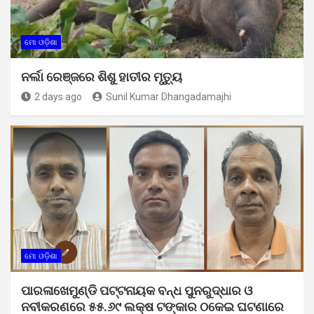
ମୋ ଓଡ଼ିଶା
ନର୍ଲା ରେଞ୍ଜରେ ଶିଶୁ ହାତୀର ମୃତ୍ୟୁ
2 days ago
Sunil Kumar Dhangadamajhi
ମୋ ଓଡ଼ିଶା
ପାରଳାଖେମୁଣ୍ଡି ପଟ୍ଟନାୟକ ବନ୍ଧ ପୁନରୁଦ୍ଧାର ଓ
ନବୀକରଣରେ ୫୫.୬୯ ଲକ୍ଷ ଟଙ୍କାର ଠକେଇ ଘଟଣାରେ