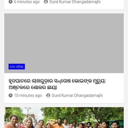
6 minutes ago
Sunil Kumar Dhangadamajhi
ମୋ ଓଡ଼ିଶା
ହୃଦଘାତରେ ଲାଖଗୁଡ଼ାର ସନ୍ତୋଷ ଭୋଇଙ୍କ ମୃତ୍ୟୁ:
ଅଞ୍ଚଳରେ ଶୋକର ଛାୟା
10 minutes ago
Sunil Kumar Dhangadamajhi