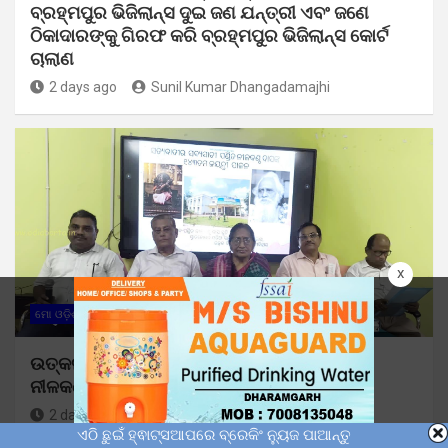
ବ୍ରହ୍ମପୁର ଭିଜିଲାନ୍ସ ଦୁଇ ଜଣ ଯନ୍ତ୍ରୀ ଏବଂ ଜଣେ
ଠିକାଦାରଙ୍କୁ ଗିରଫ କରି ବ୍ରହ୍ମପୁର ଭିଜିଲାନ୍ସ କୋର୍ଟ
ଚାଲାଣ
2 days ago
Sunil Kumar Dhangadamajhi
x
ମୋ ଓଡ଼ିଶା
ଉତ୍କଳ ବିଶ୍ୱବିଦ୍ୟାଳୟରେ ପାଳିତ ହେଲା ପଣ୍ଡିତ
ନୀଳକଣ୍ଠ ଦାସଙ୍କ ୧୪୩ତମ ଜୟନ୍ତୀ ଉତ୍ସବ
2 days ago
Sunil Kumar Dhangadamajhi
ଏଠି ଛୁଇଁ ହ୍ଵାଟ୍ସଆପରେ ବ୍ରେକିଂ ନ୍ୟୁଜ ପାଆନ୍ତୁ