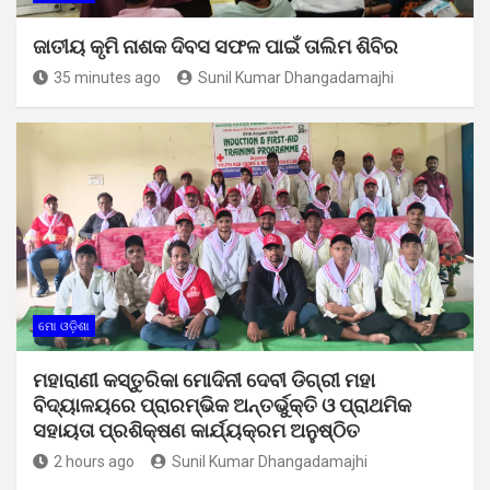
ଜାତୀୟ କୃମି ନାଶକ ଦିବସ ସଫଳ ପାଇଁ ତାଲିମ ଶିବିର
35 minutes ago
Sunil Kumar Dhangadamajhi
ମୋ ଓଡ଼ିଶା
ମହାରାଣୀ କସ୍ତୁରିକା ମୋଦିନୀ ଦେବୀ ଡିଗ୍ରୀ ମହା
ବିଦ୍ୟାଳୟରେ ପ୍ରାରମ୍ଭିକ ଅନ୍ତର୍ଭୁକ୍ତି ଓ ପ୍ରାଥମିକ
ସହାୟତା ପ୍ରଶିକ୍ଷଣ କାର୍ଯ୍ୟକ୍ରମ ଅନୁଷ୍ଠିତ
2 hours ago
Sunil Kumar Dhangadamajhi