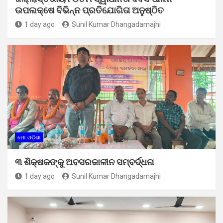
ଉପଲକ୍ଷେ ବିଭିନ୍ନ ପ୍ରତିଯୋଗିତା ଅନୁଷ୍ଠିତ
1 day ago
Sunil Kumar Dhangadamajhi
ମୋ ଓଡ଼ିଶା
୩ ଶିକ୍ଷକଙ୍କୁ ଅବସରକାଳୀନ ସମ୍ବର୍ଦ୍ଧନା
1 day ago
Sunil Kumar Dhangadamajhi