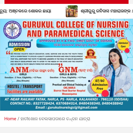
ଶ୍ରୀଗୁରୁ ରବିଦାସ ମହାରାଜଙ୍କ ୬୫୦ତମ ଜନ୍ମ ଜୟନ୍ତୀ ଉପଲକ୍ଷେ ଭ
Home
ହାତୀଖୋଜ ବେଲସାପଡାରେ ଚନ୍ଦନ ଯାତ୍ରା