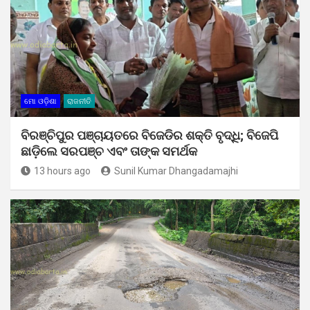
ମୋ ଓଡ଼ିଶା
ରାଜନୀତି
ବିରଞ୍ଚିପୁର ପଞ୍ଚାୟତରେ ବିଜେଡିର ଶକ୍ତି ବୃଦ୍ଧି; ବିଜେପି
ଛାଡ଼ିଲେ ସରପଞ୍ଚ ଏବଂ ତାଙ୍କ ସମର୍ଥକ
13 hours ago
Sunil Kumar Dhangadamajhi