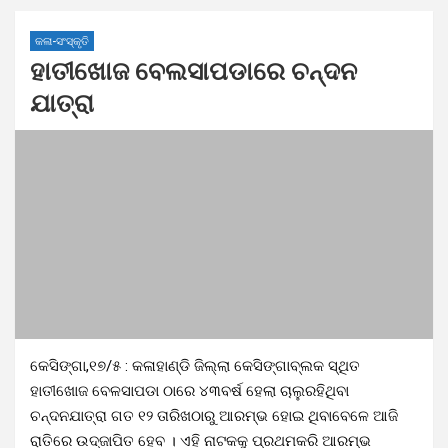
କଳା-ସଂସ୍କୃତି
ହାତୀଖୋଜ ବେଲସାପଡାରେ ଚନ୍ଦନ
ଯାତ୍ରା
କେସିଙ୍ଗା,୧୭/୫ : କଳାହାଣ୍ଡି ଜିଲ୍ଲା କେସିଙ୍ଗାବ୍ଲକ ସ୍ଥିତ
ହାତୀଖୋଜ ବେଳସାପଡା ଠାରେ ୪୩ବର୍ଷ ହେଲା ଚାଲୁରହିଥିବା
ଚନ୍ଦନଯାତ୍ରା ଗତ ୧୨ ତାରିଖଠାରୁ ଆରମ୍ଭ ହୋଇ ଥିବାବେଳେ ଆଜି
ରାତିରେ ଉଦ୍ଜାପିତ ହେବ । ଏହି ନାଟକକୁ ପ୍ରଥମକରି ଆରମ୍ଭ