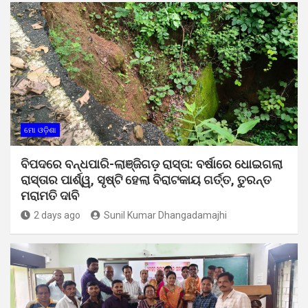
ମୋ ଓଡ଼ିଶା
ବିପଦରେ ବନ୍ଧପାରି-ଲାଞ୍ଜିଗଡ଼ ରାସ୍ତା: ବର୍ଷାରେ ଧୋଇଗଲା
ରାସ୍ତାର ପାର୍ଶ୍ୱ, ସୃଷ୍ଟି ହେଲା ବିରାଟକାୟ ଗର୍ତ୍ତ, ତୁରନ୍ତ
ମରାମତି ଦାବି
2 days ago
Sunil Kumar Dhangadamajhi