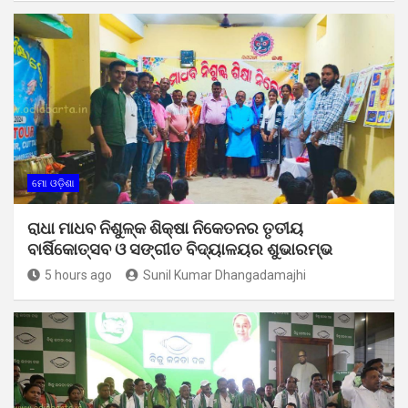
ମୋ ଓଡ଼ିଶା
ରାଧା ମାଧବ ନିଶୁଳ୍କ ଶିକ୍ଷା ନିକେତନର ତୃତୀୟ
ବାର୍ଷିକୋତ୍ସବ ଓ ସଙ୍ଗୀତ ବିଦ୍ୟାଳୟର ଶୁଭାରମ୍ଭ
5 hours ago
Sunil Kumar Dhangadamajhi