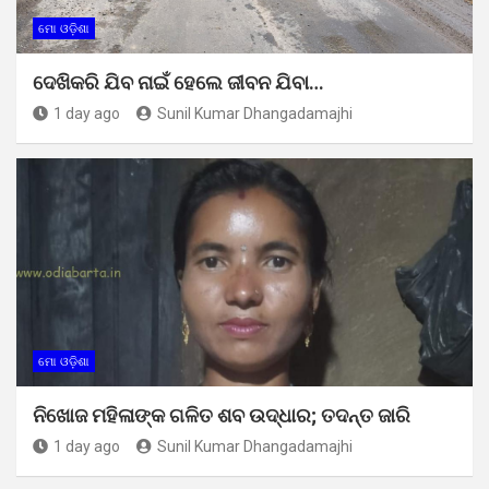
ମୋ ଓଡ଼ିଶା
ଦେଖିକରି ଯିବ ନାଇଁ ହେଲେ ଜୀବନ ଯିବା…
1 day ago
Sunil Kumar Dhangadamajhi
ମୋ ଓଡ଼ିଶା
ନିଖୋଜ ମହିଳାଙ୍କ ଗଳିତ ଶବ ଉଦ୍ଧାର; ତଦନ୍ତ ଜାରି
1 day ago
Sunil Kumar Dhangadamajhi