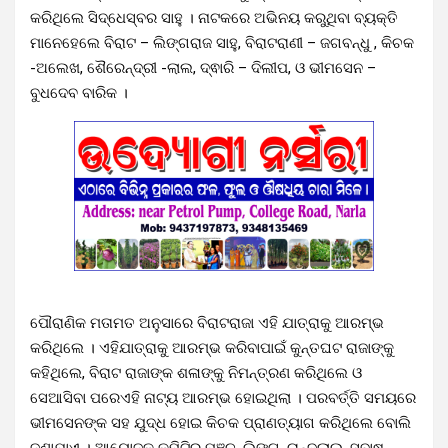
କରିଥିଲେ ସିଦ୍ଧେସ୍ବର ସାହୁ । ନାଟକରେ ଅଭିନୟ କରୁଥିବା ବ୍ୟକ୍ତି
ମାନେହେଲେ ବିରାଟ – ଲିଙ୍ଗରାଜ ସାହୁ, ବିରାଟରାଣୀ – ଜଗବନ୍ଧୁ , କିଚକ
-ଅଲେଖ, ଶୈରେନ୍ଦ୍ରୀ -ଲାଲ, ଦ୍ଵାରି – ଦିଲୀପ, ଓ ଭୀମସେନ –
ବୁଧଦେବ ବାରିକ ।
ପୌରାଣିକ ମତାମତ ଅନୁସାରେ ବିରାଟରାଜା ଏହି ଯାତ୍ରାକୁ ଆରମ୍ଭ
କରିଥିଲେ । ଏହିଯାତ୍ରାକୁ ଆରମ୍ଭ କରିବାପାଇଁ କୁନ୍ତଘଟ ରାଜାଙ୍କୁ
କହିଥିଲେ, ବିରାଟ ରାଜାଙ୍କ ଶଳାଙ୍କୁ ନିମନ୍ତ୍ରଣ କରିଥିଲେ ଓ
ସେଆସିବା ପରେଏହି ନାଟ୍ୟ ଆରମ୍ଭ ହୋଇଥିଲା । ପରବର୍ତ୍ତି ସମୟରେ
ଭୀମସେନଙ୍କ ସହ ଯୁଦ୍ଧ ହୋଇ କିଚକ ପ୍ରାଣତ୍ୟାଗ କରିଥିଲେ ବୋଲି
ଜଣାଯାଏ । ଆୟୋଜକ କମିଟିର ପଞ୍ଚୁ, ଲିଙ୍ଗ, ଚାନ୍ଦୁଲାଲ, ସୁବାଷ,