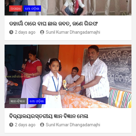
ଅପରାଧ
ମୋ ଓଡ଼ିଶା
ଡହାଗାଁ ଠାରେ ବାଘ ଛାଲ ଜବତ, ଜଣେ ଗିରଫ
2 days ago
Sunil Kumar Dhangadamajhi
ଜ୍ଞାନ-ବିଜ୍ଞାନ
ମୋ ଓଡ଼ିଶା
ବିଦ୍ୟାଳୟରସ୍ତରୀୟ ଜ୍ଞାନ ବିଜ୍ଞାନ ମେଳା
2 days ago
Sunil Kumar Dhangadamajhi