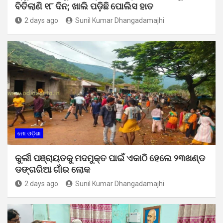
ବିତିଲାଣି ୧୮ ଦିନ; ଖାଲି ପଡ଼ିଛି ପୋଲିସ ହାତ
2 days ago
Sunil Kumar Dhangadamajhi
ମୋ ଓଡ଼ିଶା
କୁର୍ଲୀ ପଞ୍ଚାୟତକୁ ମଦମୁକ୍ତ ପାଇଁ ଏକାଠି ହେଲେ ୨୩ଖଣ୍ଡ
ଡଙ୍ଗରିଆ ଗାଁର ଲୋକ
2 days ago
Sunil Kumar Dhangadamajhi