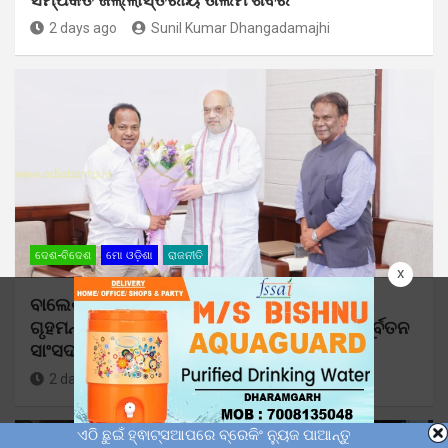
2 days ago
Sunil Kumar Dhangadamajhi
ଦେଶ-ବିଦେଶ
ମୋ ଓଡ଼ିଶା
ରାଜନୀତି
x
ବାଲେଶ୍ୱରର ବିକାଶ ପ୍ରସଙ୍ଗ ନେଇ କେନ୍ଦ୍ର
ଗୃହମନ୍ତ୍ରୀ ଅମିତ ଶାହଙ୍କ ସହ ଆଲୋଚନା କଲେ ପୂର୍ବତନ
ସାଂସଦ ରବୀନ୍ଦ୍ର ଜେନା
2 days ago
Sunil Kumar Dhangadamajhi
ଏଠି ଛୁଇଁ ହ୍ଵାଟ୍ସଆପରେ ବ୍ରେକିଂ ନ୍ୟୁଜ ପାଆନ୍ତୁ