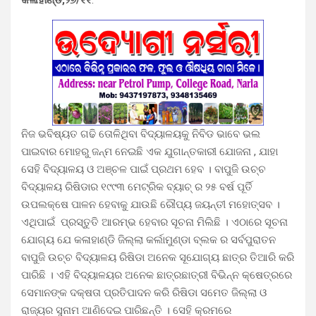
ନିଜ ଭବିଷ୍ୟତ ଗଢି ତୋଳିଥିବା ବିଦ୍ୟାଳୟକୁ ନିବିଡ ଭାବେ ଭଲ
ପାଇବାର ମୋହରୁ ଜନ୍ମ ନେଇଛି ଏକ ଯୁଗାନ୍ତକାରୀ ଯୋଜନା , ଯାହା
ସେହି ବିଦ୍ୟାଳୟ ଓ ଅଞ୍ଚଳ ପାଇଁ ପ୍ରଥମ ହେବ । ବାପୁଜି ଉଚ୍ଚ
ବିଦ୍ୟାଳୟ ରିଷିଡାର ୧୯୯୩ ମେଟ୍ରିକ ବ୍ୟାଚ୍ ର ୨୫ ବର୍ଷ ପୂର୍ତି
ଉପଲକ୍ଷେ ପାଳନ ହେବାକୁ ଯାଉଛି ରୌପ୍ୟ ଜୟନ୍ତୀ ମହୋତ୍ସବ ।
ଏଥିପାଇଁ ପ୍ରସ୍ତୁତି ଆରମ୍ଭ ହେବାର ସୂଚନା ମିଲିଛି । ଏଠାରେ ସୂଚନା
ଯୋଗ୍ୟ ଯେ କଳାହାଣ୍ଡି ଜିଲ୍ଲା କର୍ଲାମୁଣ୍ଡା ବ୍ଲକ ର ସର୍ବପୁରାତନ
ବାପୁଜି ଉଚ୍ଚ ବିଦ୍ୟାଳୟ ରିଷିଡା ଅନେକ ସୂଯୋଗ୍ୟ ଛାତ୍ର ତିଆରି କରି
ପାରିଛି । ଏହି ବିଦ୍ୟାଳୟର ଅନେକ ଛାତ୍ରଛାତ୍ରୀ ବିଭିନ୍ନ କ୍ଷେତ୍ରରେ
ସେମାନଙ୍କ ଦକ୍ଷତା ପ୍ରତିପାଦନ କରି ରିଷିଡା ସମେତ ଜିଲ୍ଲା ଓ
ରାଜ୍ୟର ସୁନାମ ଆଣିଦେଇ ପାରିଛନ୍ତି । ସେହି କ୍ରମରେ