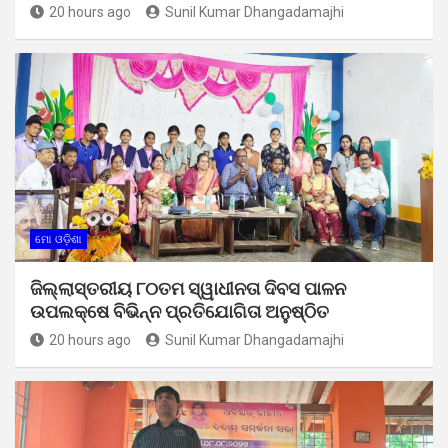
20 hours ago
Sunil Kumar Dhangadamajhi
ମୋ ଓଡ଼ିଶା
ଜିଲ୍ଲାସ୍ତରୀୟ ୮୦ତମ ସ୍ୱାଧୀନତା ଦିବସ ପାଳନ
ଉପଲକ୍ଷେ ବିଭିନ୍ନ ପ୍ରତିଯୋଗିତା ଅନୁଷ୍ଠିତ
20 hours ago
Sunil Kumar Dhangadamajhi