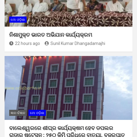
ମୋ ଓଡ଼ିଶା
ନିଶାମୁକ୍ତ ଭାରତ ଅଭିଯାନ କାର୍ଯ୍ୟକ୍ରମ
22 hours ago
Sunil Kumar Dhangadamajhi
ଜ୍ଞାନ-ବିଜ୍ଞାନ
ମୋ ଓଡ଼ିଶା
ବାଲେଶ୍ୱରରେ ଶୀଘ୍ର କାର୍ଯ୍ୟକ୍ଷମ ହେବ ଡପଲର
ରାଡାର ଷ୍ଟେସନ : ୨୫୦ କିମି ପରିଧିରେ ବାତ୍ୟା, ବଜ୍ରପାତ