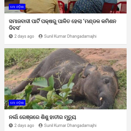
ମୋ ଓଡ଼ିଶା
ସମାଜବାଦୀ ପାର୍ଟି ପକ୍ଷରୁ ପାଳିତ ହେଲା ‘ମଣ୍ଡଳ କମିଶନ
ଦିବସ’
2 days ago
Sunil Kumar Dhangadamajhi
ମୋ ଓଡ଼ିଶା
ନର୍ଲା ରେଞ୍ଜରେ ଶିଶୁ ହାତୀର ମୃତ୍ୟୁ
2 days ago
Sunil Kumar Dhangadamajhi