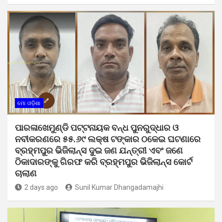
ମୋ ଓଡ଼ିଶା
ପାରଳାଖେମୁଣ୍ଡି ପଟ୍ଟନାୟକ ବନ୍ଧ ପୁନରୁଦ୍ଧାର ଓ
ନବୀକରଣରେ ୫୫.୬୯ ଲକ୍ଷ ଟଙ୍କାର ଠକେଇ ଘଟଣାରେ
ବ୍ରହ୍ମପୁର ଭିଜିଲାନ୍ସ ଦୁଇ ଜଣ ଯନ୍ତ୍ରୀ ଏବଂ ଜଣେ
ଠିକାଦାରଙ୍କୁ ଗିରଫ କରି ବ୍ରହ୍ମପୁର ଭିଜିଲାନ୍ସ କୋର୍ଟ
ଚାଲାଣ
2 days ago
Sunil Kumar Dhangadamajhi