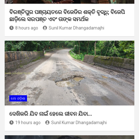
ବିରଞ୍ଚିପୁର ପଞ୍ଚାୟତରେ ବିଜେଡିର ଶକ୍ତି ବୃଦ୍ଧି; ବିଜେପି
ଛାଡ଼ିଲେ ସରପଞ୍ଚ ଏବଂ ତାଙ୍କ ସମର୍ଥକ
8 hours ago
Sunil Kumar Dhangadamajhi
ମୋ ଓଡ଼ିଶା
ଦେଖିକରି ଯିବ ନାଇଁ ହେଲେ ଜୀବନ ଯିବା…
19 hours ago
Sunil Kumar Dhangadamajhi