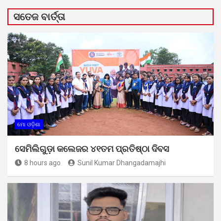
ସତେଜ ବାର୍ତ୍ତା
ମୋ ଓଡ଼ିଶା
ସେମିଲିଗୁଡ଼ା କଲେଜର ୪୧ତମ ପ୍ରତିଷ୍ଠା ଦିବସ
8 hours ago
Sunil Kumar Dhangadamajhi