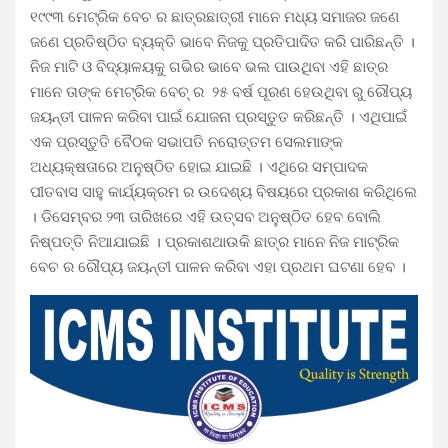
୧୯୯୩ ମେଟ୍ରିକ ବେଚ ର ଛାତ୍ରଛାତ୍ରୀ ମାନେ ମଧ୍ୟ ସମାଜର ଜଣେ
ଜଣେ ପ୍ରତିଷ୍ଠିତ ବ୍ୟକ୍ତି ଭାବେ ନିଜକୁ ପ୍ରତିପାଦିତ କରି ପାରିଛନ୍ତି ।
ନିଜ ମାଟି ଓ ବିଦ୍ୟାଳୟକୁ ଗଭିର ଭାବେ ଭଲ ପାଉଥିବା ଏହି ଛାତ୍ର
ମାନେ ତାଙ୍କ ମେଟ୍ରିକ ବେଚ୍ ର ୨୫ ବର୍ଷ ପୂରଣ ହେଉଥିବା ରୁ ରୌପ୍ୟ
ଜୟନ୍ତୀ ପାଳନ କରିବା ପାଇଁ ଯୋଜନା ପ୍ରସ୍ତୁତ କରିଛନ୍ତି । ଏଥିପାଇଁ
ଏକ ପ୍ରସ୍ତୁତି ବୈଠକ ସଭାପତି ନରୋତ୍ତମ ସେଲମାଙ୍କ
ଅଧ୍ୟକ୍ଷତାରେ ଅନୁଷ୍ଠିତ ହୋଇ ଯାଇଛି । ଏଥିରେ ସମ୍ପାଦକ
ପୀତବାସ ସାହୁ କାର୍ଯ୍ୟକ୍ରମ ର ଉଦେଶ୍ୟ ବିଷୟରେ ପ୍ରକାଶ କରିଥିଲେ
। ଡିସେମ୍ବର ୨୩ ତାରିଖରେ ଏହି ଉତ୍ସବ ଅନୁଷ୍ଠିତ ହେବ ବୋଲି
ନିଷ୍ପତ୍ତି ନିଆଯାଇଛି । ପ୍ରକାଶଥାଉକି ଛାତ୍ର ମାନେ ନିଜ ମାଟ୍ରିକ
ବେଚ ର ରୌପ୍ୟ ଜୟନ୍ତୀ ପାଳନ କରିବା ଏହା ପ୍ରଥମ ଘଟଣା ହେବ ।