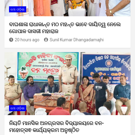
ମୋ ଓଡ଼ିଶା
ବାଘଶାଳା ରାଧାକାନ୍ତ ମଠ ମହନ୍ତ ଭାବେ ଦାୟିତ୍ୱ ନେଲେ
ଗୋପାଳ ଦାସଜୀ ମହାରାଜ
20 hours ago
Sunil Kumar Dhangadamajhi
ମୋ ଓଡ଼ିଶା
ନିୟତି ମାନସିକ ଅନଗ୍ରସର ବିଦ୍ୟାଳୟରେ ବନ-
ମହୋତ୍ସଵ କାର୍ଯ୍ୟକ୍ରମ ଅନୁଷ୍ଠିତ