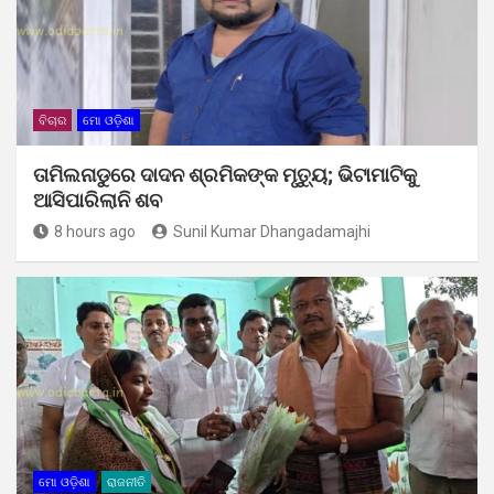
ବିଚାର
ମୋ ଓଡ଼ିଶା
ତାମିଲନାଡୁରେ ଦାଦନ ଶ୍ରମିକଙ୍କ ମୃତ୍ୟୁ; ଭିଟାମାଟିକୁ
ଆସିପାରିଲାନି ଶବ
8 hours ago
Sunil Kumar Dhangadamajhi
ମୋ ଓଡ଼ିଶା
ରାଜନୀତି