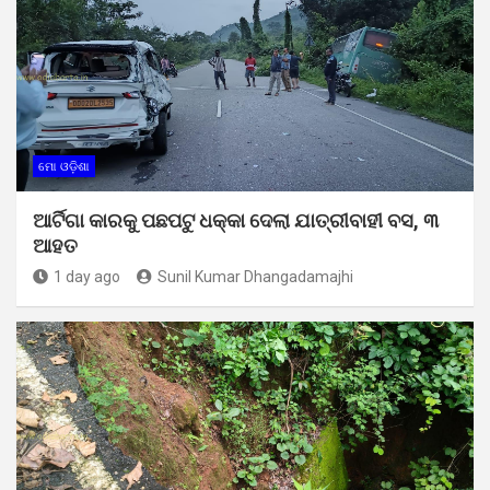
ମୋ ଓଡ଼ିଶା
ଆର୍ଟିଗା କାରକୁ ପଛପଟୁ ଧକ୍କା ଦେଲା ଯାତ୍ରୀବାହୀ ବସ, ୩
ଆହତ
1 day ago
Sunil Kumar Dhangadamajhi