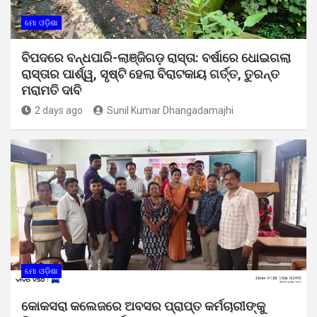
ମୋ ଓଡ଼ିଶା
ବିପଦରେ ବନ୍ଧପାରି-ଲାଞ୍ଜିଗଡ଼ ରାସ୍ତା: ବର୍ଷାରେ ଧୋଇଗଲା
ରାସ୍ତାର ପାର୍ଶ୍ୱ, ସୃଷ୍ଟି ହେଲା ବିରାଟକାୟ ଗର୍ତ୍ତ, ତୁରନ୍ତ
ମରାମତି ଦାବି
2 days ago
Sunil Kumar Dhangadamajhi
ମୋ ଓଡ଼ିଶା
କୋକସରା କଲେଜରେ ଅବସର ପ୍ରାପ୍ତ କର୍ମଚାରୀଙ୍କୁ