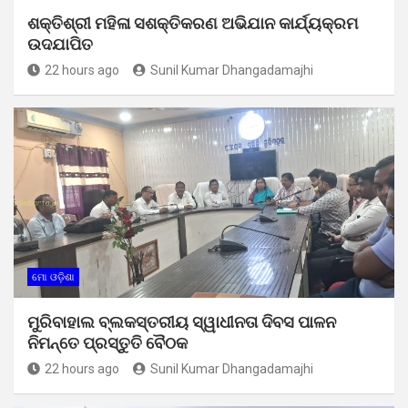
ଶକ୍ତିଶ୍ରୀ ମହିଳା ସଶକ୍ତିକରଣ ଅଭିଯାନ କାର୍ଯ୍ୟକ୍ରମ
ଉଦଯାପିତ
22 hours ago
Sunil Kumar Dhangadamajhi
ମୋ ଓଡ଼ିଶା
ମୁରିବାହାଲ ବ୍ଲକସ୍ତରୀୟ ସ୍ୱାଧୀନତା ଦିବସ ପାଳନ
ନିମନ୍ତେ ପ୍ରସ୍ତୁତି ବୈଠକ
22 hours ago
Sunil Kumar Dhangadamajhi