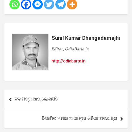
Sunil Kumar Dhangadamajhi
𝐸𝑑𝑖𝑡𝑜𝑟, 𝑂𝑑𝑖𝑎𝐵𝑎𝑟𝑡𝑎.𝑖𝑛
http://odiabarta.in
Post
ଟିବି ମିତ୍ର ଆପ୍ ଲୋକାର୍ପିତ
navigation
ବିଜେପିର ‘ମୋର ଆଶା ନୂଆ ଓଡିଶା’ ପଦଯାତ୍ରା