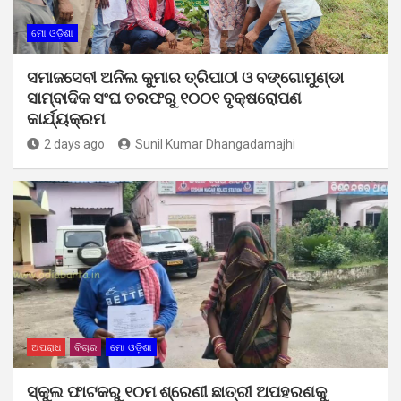
ମୋ ଓଡ଼ିଶା
ସମାଜସେବୀ ଅନିଲ କୁମାର ତ୍ରିପାଠୀ ଓ ବଙ୍ଗୋମୁଣ୍ଡା
ସାମ୍ବାଦିକ ସଂଘ ତରଫରୁ ୧୦୦୧ ବୃକ୍ଷରୋପଣ
କାର୍ଯ୍ୟକ୍ରମ
2 days ago
Sunil Kumar Dhangadamajhi
ଅପରାଧ
ବିଚାର
ମୋ ଓଡ଼ିଶା
ସ୍କୁଲ ଫାଟକରୁ ୧୦ମ ଶ୍ରେଣୀ ଛାତ୍ରୀ ଅପହରଣକୁ