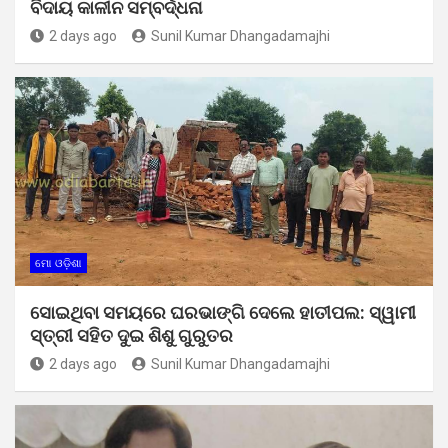
ବିଦାୟ କାଳୀନ ସମ୍ବର୍ଦ୍ଧନା
2 days ago
Sunil Kumar Dhangadamajhi
ମୋ ଓଡ଼ିଶା
ସୋଇଥିବା ସମୟରେ ଘରଭାଙ୍ଗି ଦେଲେ ହାତୀପଲ: ସ୍ୱାମୀ
ସ୍ତ୍ରୀ ସହିତ ଦୁଇ ଶିଶୁ ଗୁରୁତର
2 days ago
Sunil Kumar Dhangadamajhi