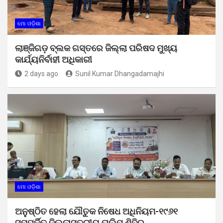
ମୋ ଓଡ଼ିଶା
ଲାଞ୍ଜିଗଡ଼ ବ୍ଲକ ଗସ୍ତରେ ଜିଲ୍ଲା ପରିଷଦ ମୁଖ୍ୟ
କାର୍ଯ୍ୟନିର୍ବାହୀ ଅଧିକାରୀ
2 days ago
Sunil Kumar Dhangadamajhi
ମୋ ଓଡ଼ିଶା
ଅନୁଷ୍ଠିତ ହେଲା ଯୌତୁକ ନିଷେଧ ଅଧିନିୟମ-୧୯୬୧
ସମ୍ପର୍କିତ ଜିଲ୍ଲାସ୍ତରୀୟ ତାଲିମ ଶିବିର