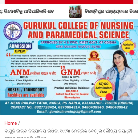
ବିରଞ୍ଚିପୁର ପଞ୍ଚାୟତରେ ବିଜେଡିର ଶକ୍ତି ବୃଦ୍ଧି; ବିଜେପି ଛାଡ଼ିଲେ ସର
Home
ବାପୁଜି ଉଚ୍ଚ ବିଦ୍ୟାଳୟ ରିଷିଡା ୧୯୯୩ ମେଟ୍ରିକ ବେଚ୍ ର ରୌପ୍ୟ ଜୟନ୍ତୀ