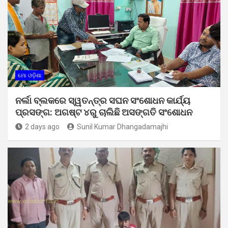
ମୋ ଓଡ଼ିଶା
ନର୍ଲା ବ୍ଲକରେ ସ୍ୱତନ୍ତ୍ର ସଘନ ସଂଶୋଧନ କାର୍ଯ୍ୟ
ପ୍ରସଙ୍ଗ: ଅଗଷ୍ଟ ୪ରୁ ଚାଲିଛି ଅସଙ୍ଗତି ସଂଶୋଧନ
2 days ago
Sunil Kumar Dhangadamajhi