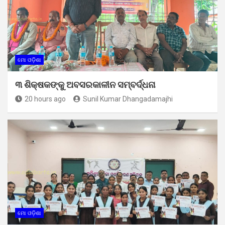
ମୋ ଓଡ଼ିଶା
୩ ଶିକ୍ଷକଙ୍କୁ ଅବସରକାଳୀନ ସମ୍ବର୍ଦ୍ଧନା
20 hours ago
Sunil Kumar Dhangadamajhi
ମୋ ଓଡ଼ିଶା