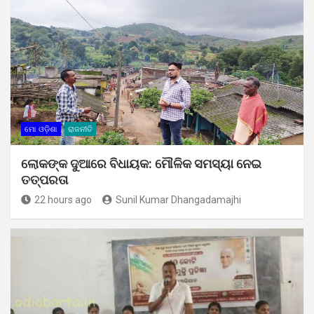
ମୋ ଓଡ଼ିଶା
ରାଜନୀତି
ଲୋକଙ୍କ ଦୁଆରେ ବିଧାୟକ: ମୌଳିକ ସମସ୍ୟା ନେଇ
ତତ୍ପରତା
22 hours ago
Sunil Kumar Dhangadamajhi