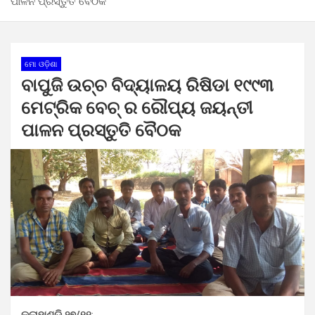
ପାଳନ ପ୍ରସ୍ତୁତି ବୈଠକ
ମୋ ଓଡ଼ିଶା
ବାପୁଜି ଉଚ୍ଚ ବିଦ୍ୟାଳୟ ରିଷିଡା ୧୯୯୩
ମେଟ୍ରିକ ବେଚ୍ ର ରୌପ୍ୟ ଜୟନ୍ତୀ
ପାଳନ ପ୍ରସ୍ତୁତି ବୈଠକ
କଳାହାଣ୍ଡି,୨୭/୧୧
: