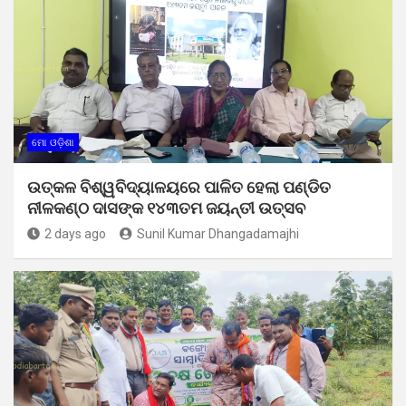
ମୋ ଓଡ଼ିଶା
ଉତ୍କଳ ବିଶ୍ୱବିଦ୍ୟାଳୟରେ ପାଳିତ ହେଲା ପଣ୍ଡିତ
ନୀଳକଣ୍ଠ ଦାସଙ୍କ ୧୪୩ତମ ଜୟନ୍ତୀ ଉତ୍ସବ
2 days ago
Sunil Kumar Dhangadamajhi