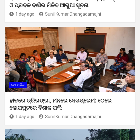
ଓ ପ୍ରବଳ ବର୍ଷାର ମିଳିବ ଆଗୁଆ ସୂଚନା
1 day ago
Sunil Kumar Dhangadamajhi
ମୋ ଓଡ଼ିଶା
ହାତରେ ତ୍ରିରଙ୍ଗା, ମନରେ ଦେଶପ୍ରେମ: ୧୦ରେ
କୋରାପୁଟରେ ବିଶାଳ ରାଲି
1 day ago
Sunil Kumar Dhangadamajhi