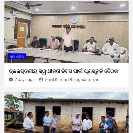
ମୋ ଓଡ଼ିଶା
ବ୍ଳକସ୍ତରୀୟ ସ୍ୱାଧୀନତା ଦିବସ ପାଇଁ ପ୍ରସ୍ତୁତି ବୈଠକ
2 days ago
Sunil Kumar Dhangadamajhi