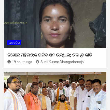
ମୋ ଓଡ଼ିଶା
ନିଖୋଜ ମହିଳାଙ୍କ ଗଳିତ ଶବ ଉଦ୍ଧାର; ତଦନ୍ତ ଜାରି
19 hours ago
Sunil Kumar Dhangadamajhi