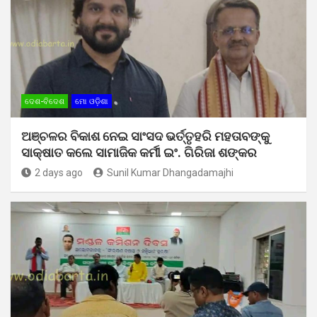
ଦେଶ-ବିଦେଶ
ମୋ ଓଡ଼ିଶା
ଅଞ୍ଚଳର ବିକାଶ ନେଇ ସାଂସଦ ଭର୍ତ୍ତୃହରି ମହତାବଙ୍କୁ
ସାକ୍ଷାତ କଲେ ସାମାଜିକ କର୍ମୀ ଇଂ. ଗିରିଜା ଶଙ୍କର
2 days ago
Sunil Kumar Dhangadamajhi