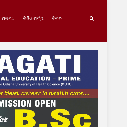
ଅପରାଧ
ଭିଡିଓ ବାର୍ତ୍ତା
ବିଚାର