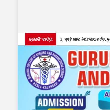
ବ୍ରେକିଂ ବାର୍ତ୍ତା
ଇଗଲା ରାସ୍ତାର ପାର୍ଶ୍ୱ, ସୃଷ୍ଟି ହେଲା ବିରାଟକାୟ ଗର୍ତ୍ତ, ତୁରନ୍ତ ମରାମତି ଦାବି