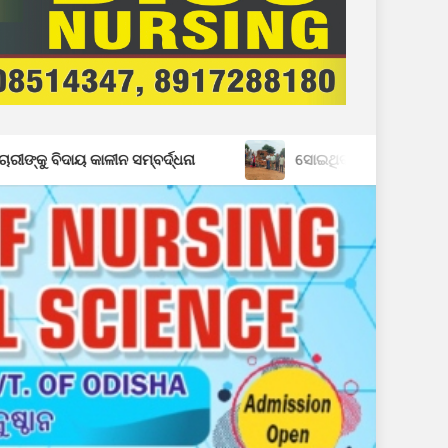
ମ୍ବର୍ଦ୍ଧନା
ସୋଇଥିବା ସମୟରେ ଘରଭାଙ୍ଗି ଦେଲେ ହାତୀପଲ: ସ୍ୱ