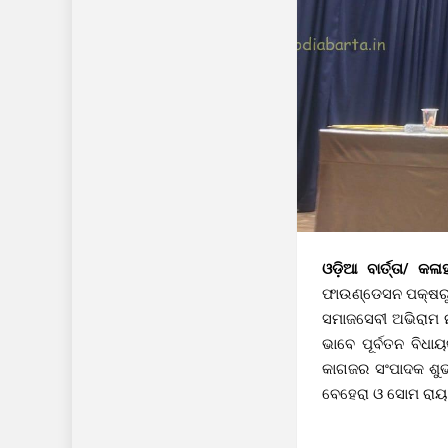
ଓଡ଼ିଆ ବାର୍ତ୍ତା/ କଳା
ଫାଉଣ୍ଡେସନ ପକ୍ଷରୁ ଏ
ସମାଜସେବୀ ଅଭିରାମ ନ
ଭାବେ ପୂର୍ବତନ ବିଧା
କାଗଜର ସଂପାଦକ ଶୁଭାଶ
ବେହେରା ଓ ସୋମ ରାୟ 