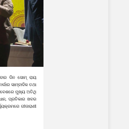
ାର ଦିନ ସୋମ୍ ରାୟ
ର୍ଲାର ସାମ୍ବାଦିକ ତଥା
ାବେଶରେ ମୁଖ୍ୟ ଅତିଥି
ରଧାନ, ପ୍ରତିକାର ଖବର
ଯ୍ୟକ୍ରମରେ ଗୀତାରାଣୀ