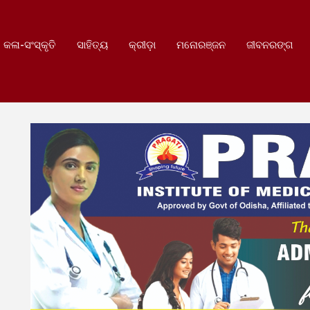
କଳା-ସଂସ୍କୃତି
ସାହିତ୍ୟ
କ୍ରୀଡ଼ା
ମନୋରଞ୍ଜନ
ଜୀବନରଙ୍ଗ