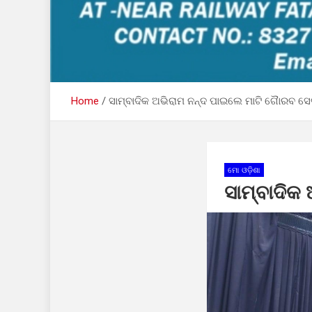
Home
ସାମ୍ବାଦିକ ଅଭିରାମ ନନ୍ଦ ପାଇଲେ ମାଟି ଗୈାରବ ସେ
ମୋ ଓଡ଼ିଶା
ସାମ୍ବାଦିକ