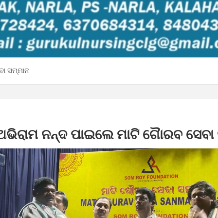
ବା ସମ୍ମାନ
 ଅଭିରାମ ନନ୍ଦ ପାଇଲେ ମାଟି ଗୈାରବ ସେବା