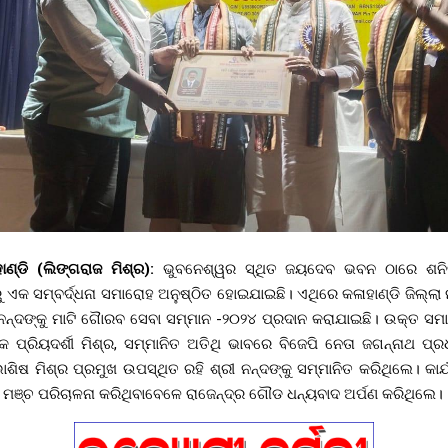
ହାଣ୍ଡି (ଲିଙ୍ଗରାଜ ମିଶ୍ର):
ଭୁବନେଶ୍ୱର ସ୍ଥିତ ଜୟଦେବ ଭବନ ଠାରେ ଶନିବ
କ ସମ୍ବର୍ଦ୍ଧନା ସମାରୋହ ଅନୁଷ୍ଠିତ ହୋଇଯାଇଛି। ଏଥିରେ କଳାହାଣ୍ଡି ଜିଲ୍ଲା ନ
ନ୍ଦଙ୍କୁ ମାଟି ଗୈାରବ ସେବା ସମ୍ମାନ -୨୦୨୪ ପ୍ରଦାନ କରାଯାଇଛି। ଉକ୍ତ ସମ
ୟକ ପ୍ରିୟଦର୍ଶୀ ମିଶ୍ର, ସମ୍ମାନିତ ଅତିଥି ଭାବରେ ବିଜେପି ନେତା ଜଗନ୍ନାଥ ପ୍
ିଷ ମିଶ୍ର ପ୍ରମୁଖ ଉପସ୍ଥିତ ରହି ଶ୍ରୀ ନନ୍ଦଙ୍କୁ ସମ୍ମାନିତ କରିଥିଲେ। କାର୍
ମଞ୍ଚ ପରିଚାଳନା କରିଥିବାବେଳେ ରାଜେନ୍ଦ୍ର ଗୌଡ ଧନ୍ୟବାଦ ଅର୍ପଣ କରିଥିଲେ।