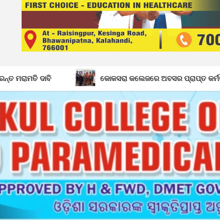
କୋକସରା କଲେଜରେ ଅବସର ପ୍ରାପ୍ତ କର୍ମଚାରୀଙ୍କୁ ବିଦାୟ କାଳୀନ ସ