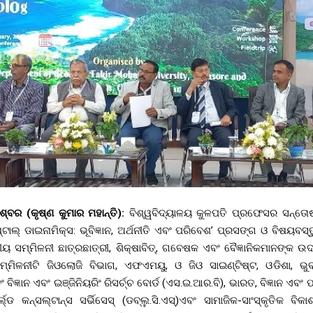
େଶ୍ବର (କୃଷ୍ଣ କୁମାର ମହାନ୍ତି):
ବିଶ୍ୱବିଦ୍ୟାଳୟ କୁଳପତି ପ୍ରଫେସର ସନ୍ତୋଷ 
ାଲ୍ ଡାଇନାମିକ୍ସ: ଭୂବିଜ୍ଞାନ, ଅର୍ଥନୀତି ଏବଂ ପରିବେଶ’ ପ୍ରସଙ୍ଗ ଓ ବିଷୟବସ୍
ାତୀୟ ସମ୍ମିଳନୀ ଛାତ୍ରଛାତ୍ରୀ, ଶିକ୍ଷାବିତ୍, ଗବେଷକ ଏବଂ ବୈଜ୍ଞାନିକମାନଙ୍କ
୍ମିଳନୀଟି ଜିଓଲୋଜି ବିଭାଗ, ଏଫଏମୟୁ, ଓ ଜିଓ ସାଇଣ୍ଟିଷ୍ଟ, ଓଡିଶା, ଭ
୍ଞାନ ଏବଂ ଇଞ୍ଜିନିୟରିଂ ରିସର୍ଚ୍ଚ ବୋର୍ଡ (ଏସ.ଇ.ଆର.ବି), ଭାରତ, ବିଜ୍ଞାନ ଏବଂ ପ୍
୍ଲ୍ଡ କନ୍ସଲ୍ଟାନ୍ସ ସର୍ଭିସେସ୍ (ଡବ୍ଲୁ.ସି.ଏସ୍)ଏବଂ ସାମାଜିକ-ସାଂସ୍କୃତିକ ବିକ