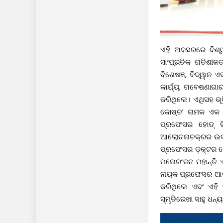
ଏହି ଅବସରରେ ବିଶ୍
ସାଂପ୍ରତିକ ଗତିଶୀଳ
ବିଶେଷଜ୍ଞ, ବିଦ୍ୱାନ
କାର୍ଯ୍ୟ, ଗବେଷଣାଗା
କରିଥିଲେ। ଏଥିସହ ଭୂବ
କୋଷ୍ଚ’ ନାମକ ଏକ ପ
ପ୍ରଫେସର ହୋଡ୍ ଜି
ଆଲୋଚନାଚକ୍ରର ଉଦ୍ଦ
ପ୍ରଫେସର ଡ଼କ୍ଟର ରୋ
ମନୋରଂଜନ ମହାନ୍ତି 
ନାୟକ ପ୍ରଫେସର ଆର 
କରିଥିଲେ ଏବଂ ଏହି 
ସ୍ମୃତିରେଖା ସାହୁ ଧନ୍