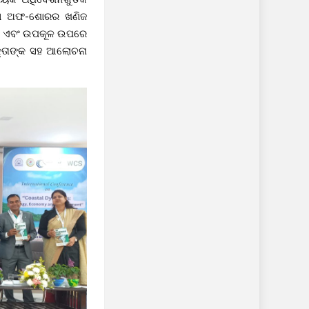
ତଥା ଅଫ-ଶୋରର ଖଣିଜ
ତନ ଏବଂ ଉପକୂଳ ଉପରେ
 ବକ୍ତାଙ୍କ ସହ ଆଲୋଚନା