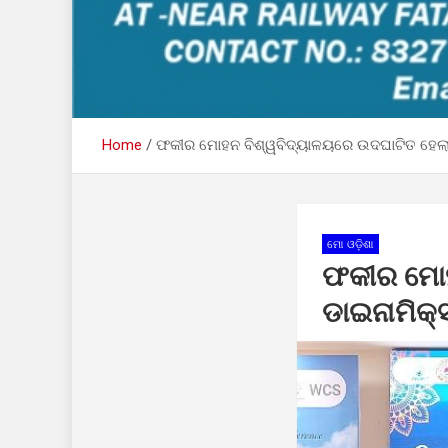
Home
ଫକୀର ମୋହନ ବିଶ୍ୱବିଦ୍ୟାଳୟରେ ଉଦଘାଟିତ ହେଲା ‘କ
ମୋ ଓଡ଼ିଶା
ଫକୀର ମୋହ
ଡାଇନାମିକ୍ସ