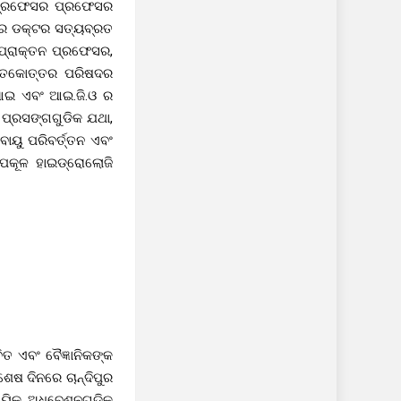
 ପ୍ରଫେସର ପ୍ରଫେସର
ରେ ଡକ୍ଟର ସତ୍ୟବ୍ରତ
 ପ୍ରାକ୍ତନ ପ୍ରଫେସର,
ନାତକୋତ୍ତର ପରିଷଦର
.ଆଇ ଏବଂ ଆଇ.ଜି.ଓ ର
ଣ ପ୍ରସଙ୍ଗଗୁଡିକ ଯଥା,
ୟୁ ପରିବର୍ତ୍ତନ ଏବଂ
ପକୂଳ ହାଇଡ୍ରୋଲୋଜି
ିତ ଏବଂ ବୈଜ୍ଞାନିକଙ୍କ
େଷ ଦିନରେ ଚାନ୍ଦିପୁର
ୟିକ ଅଧିବେଶନଗୁଡିକ