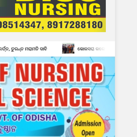
 ଦାବି
କୋକସରା କଲେଜରେ ଅବସର ପ୍ରାପ୍ତ କର୍ମଚାରୀଙ୍କୁ ବିଦାୟ