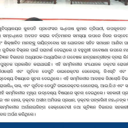
ୱବିଦ୍ୟାଳୟର କୁଳପତି ପ୍ରଫେସର ସନ୍ତୋଷ କୁମାର ତ୍ରିପାଠୀ, ଉପକୂଳଗତ 
ତା ସମ୍ବନ୍ଧରେ ଅବଗତ କରାଇ ବର୍ତ୍ତମାନର ସମସ୍ୟା ଉପରେ ନିଜର ଉଦ୍ବେ
 ଏବଂ ଶିକ୍ଷାବିତ ମାନଙ୍କୁ ଦାୟିତ୍ବବୋଧ ସହ ଯୋଗଦାନ ସହିତ ସମାଧାନ ଆଣିବା ପ
ର ଗୁଡିକର ବିସ୍ତାର ପାଇଁ ପରାମର୍ଶ ଦେଇଥିଲେ ଓ ବହୁମୁଖୀ ଗବେଷଣା ଉପରେ ମ
ିଜ୍ଞାନ ବିଭାଗର ଅଧ୍ୟାପକ-ଅଧ୍ୟାପିକା ଓ ଗବେଷକ ଛାତ୍ରଛାତ୍ରୀଙ୍କ ଦ୍ବାରା ଲିଖ
ୁସ୍ତକ ପ୍ରକାଶିତ କରାଯାଇଛି। ଏହି ସମ୍ମିଳନୀର ସଂଯୋଜକ ଡକ୍ଟର ରୋଜାଲ
ଓଲୋଜି ଏବଂ ପୂର୍ବତନ ଡେପୁଟି ଡାଇରେକ୍ଟର ଜେନେରାଲ୍, ଜିଏସ୍ଟି ଏବ
େଶ୍ୟ ବିଷୟରେ ସୂଚନା ଦେଇଥିଲେ। ଏହି ସମ୍ମିଳନୀର ଆବାହକ ଜିଓଲୋଜି ବିଭ
ଜାଲିନ୍ ଦାସ, ଏବଂ ପୂର୍ବତନ ଡେପୁଟି ଡାଇରେକ୍ଟର ଜେନେରାଲ୍, ଆଇ.ଜି.ଓ ଏବଂ ସ
ଏହି ସମ୍ମିଳନୀର ମୂଖ୍ଯ ଉଦ୍ଦେଶ୍ୟ ବିଷୟରେ ସୂଚନା ଦେଇଥିଲେ। ସହକାରୀ ପ
ଏନ ହୋତା, ଡ଼କ୍ଟର ଅସୀମ ଅମିତାଭ ପ୍ରଧାନ, ଡ଼କ୍ଟର ପଙ୍କଜିନୀ ମହନ୍ତଙ୍କ
ସମ୍ମିଳନୀର ଅର୍ଗାନାଇଜିଙ୍ଗ ସେକ୍ରେଟେରୀ ତଥା ଭୂବିଜ୍ଞାନ ବିଭାଗର ସହକା
ୟବାଦ ଅର୍ପଣ କରିଥିଲେ।