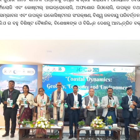
୍ଫୋଲୋଜି ଏବଂ କୋଷ୍ଟାଲ୍ ହାଇଡ୍ରୋଲୋଜି, ଅଫଶୋର ଜିଓଲୋଜି, ଉପକୂଳ 
 ସମ୍ଭାବନା ଏବଂ ଉପକୂଳ ଇକୋସିଷ୍ଟମର ସଂରକ୍ଷଣ, ବିଶ୍ୱ ଜଳବାୟୁ ପରିବର୍ତ୍
ଓ ର ବହୁ ବିଶିଷ୍ଟ ବୈଜ୍ଞାନିକ, ବିଶେଷଜ୍ଞଙ୍କ ଓ ବିଭିନ୍ନ ଦେଶରୁ ଆମନ୍ତ୍ରିତ