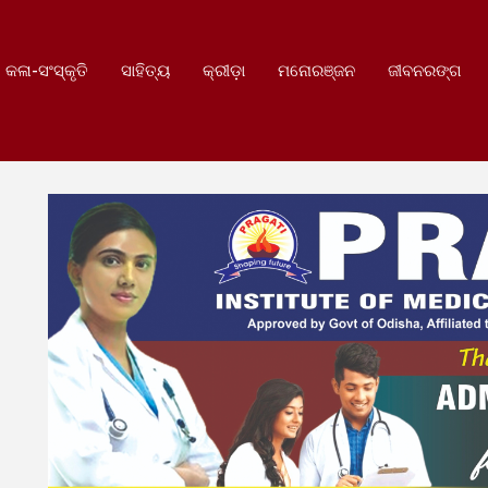
କଳା-ସଂସ୍କୃତି
ସାହିତ୍ୟ
କ୍ରୀଡ଼ା
ମନୋରଞ୍ଜନ
ଜୀବନରଙ୍ଗ