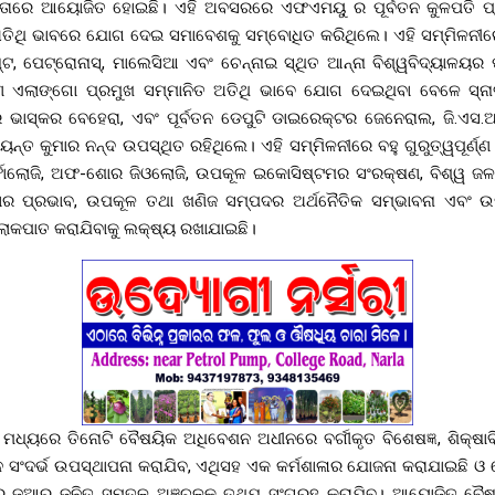
ସହାୟତାରେ ଆୟୋଜିତ ହୋଇଛି। ଏହି ଅବସରରେ ଏଫଏମୟୁ ର ପୂର୍ବତନ କୁଳପତି
ୟ ଅତିଥି ଭାବରେ ଯୋଗ ଦେଇ ସମାବେଶକୁ ସମ୍ବୋଧିତ କରିଥିଲେ। ଏହି ସମ୍ମିଳନୀ
ଷ୍ଟ, ପେଟ୍ରୋନାସ୍, ମାଲେସିଆ ଏବଂ ଚେନ୍ନାଇ ସ୍ଥିତ ଆନ୍ନା ବିଶ୍ୱବିଦ୍ୟାଳୟର
 ଏଲାଙ୍ଗୋ ପ୍ରମୁଖ ସମ୍ମାନିତ ଅତିଥି ଭାବେ ଯୋଗ ଦେଇଥିବା ବେଳେ ସ୍
ଭାସ୍କର ବେହେରା, ଏବଂ ପୂର୍ବତନ ଡେପୁଟି ଡାଇରେକ୍ଟର ଜେନେରାଲ, ଜି.ଏସ
ୟନ୍ତ କୁମାର ନନ୍ଦ ଉପସ୍ଥିତ ରହିଥିଲେ। ଏହି ସମ୍ମିଳନୀରେ ବହୁ ଗୁରୁତ୍ୱପୂର୍ଣ୍
ଫୋଲୋଜି, ଅଫ-ଶୋର ଜିଓଲୋଜି, ଉପକୂଳ ଇକୋସିଷ୍ଟମର ସଂରକ୍ଷଣ, ବିଶ୍ୱ ଜଳବା
 ପ୍ରଭାବ, ଉପକୂଳ ତଥା ଖଣିଜ ସମ୍ପଦର ଅର୍ଥନୈତିକ ସମ୍ଭାବନା ଏବଂ ଉ
କପାତ କରାଯିବାକୁ ଲକ୍ଷ୍ୟ ରଖାଯାଇଛି।
ନ ମଧ୍ୟରେ ତିନୋଟି ବୈଷୟିକ ଅଧିବେଶନ ଅଧୀନରେ ବର୍ଗୀକୃତ ବିଶେଷଜ୍ଞ, ଶିକ୍ଷାବ
ନ ସଂଦର୍ଭ ଉପସ୍ଥାପନା କରାଯିବ, ଏଥିସହ ଏକ କର୍ମଶାଳାର ଯୋଜନା କରାଯାଇଛି ଓ ଶ
ନରେ ଜୁଆର ଜନିତ ସମତଳ ଅଞ୍ଚଳକୁ ତଥ୍ଯ ସଂଗ୍ରହ କରାଯିବ। ଆୟୋଜିତ ବୈଷ