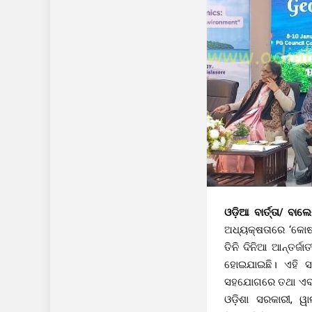
ଓଡ଼ିଆ ବାର୍ତ୍ତା/ ବାଲ
ଅଧ୍ୟକ୍ଷତାରେ ‘କୋଷ୍ଟ
ତିନି ଦିନିଆ ଆନ୍ତର୍ଜ
ହୋଇଯାଇଛି। ଏହି ସମ
ସହଯୋଗରେ ତଥା ଏବଂ ବିଜ
ଓଡ଼ିଶା ସରକାରୀ, ୱାର