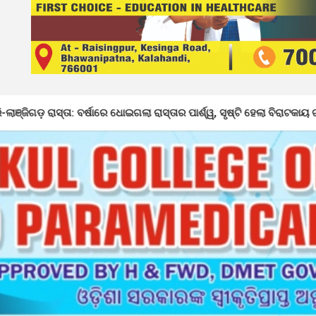
୍ଷାରେ ଧୋଇଗଲା ରାସ୍ତାର ପାର୍ଶ୍ୱ, ସୃଷ୍ଟି ହେଲା ବିରାଟକାୟ ଗର୍ତ୍ତ, ତୁରନ୍ତ ମରାମତି