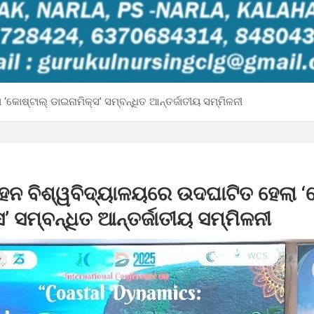
ୋଷ୍ଟାଲ୍ ଡାଇନାମିକ୍ସ’ ସମ୍ବନ୍ଧିତ ଆନ୍ତର୍ଜାତୀୟ ସମ୍ମିଳନୀ
ନ ବିଶ୍ୱବିଦ୍ୟାଳୟରେ ଉଦଘାଟିତ ହେଲା ‘
’ ସମ୍ବନ୍ଧିତ ଆନ୍ତର୍ଜାତୀୟ ସମ୍ମିଳନୀ