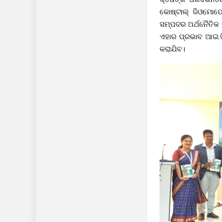
କୋଷ୍ଟାଲ୍ ଜିଓମୋର
ସମ୍ପଦର ଅର୍ଥନୈତିକ
ଏହାର ପ୍ରଭାବ ଆଇ.ଜି.
କରାଯିବ।