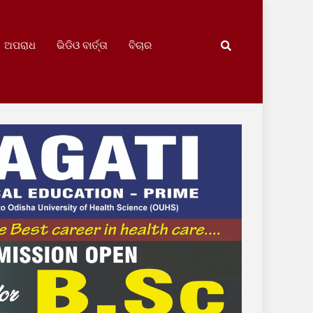
ଅପରାଧ
ଭିଡିଓ ବାର୍ତ୍ତା
ବିଚାର