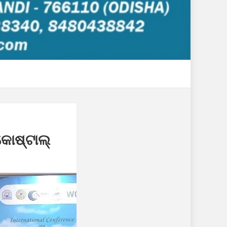
କୋଷ୍ଟାଲ୍