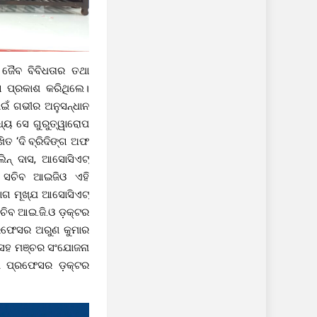
ଜୈବ ବିବିଧତାର ତଥା
ଗ ପ୍ରକାଶ କରିଥିଲେ।
ାଇଁ ଗଭୀର ଅନୁସନ୍ଧାନ
ଧ୍ୟ ସେ ଗୁରୁତ୍ୱାରୋପ
ିତ ‘ଦି ବ୍ରିଦିଙ୍ଗ ଅଫ
ିନ୍ ଦାସ, ଆସୋସିଏଟ୍
ଂ ସଚିବ ଆଇଜିଓ ଏହି
ାଗ ମୂଖ୍ଯ ଆସୋସିଏଟ୍
ଚିବ ଆଇ.ଜି.ଓ ଡ଼କ୍ଟର
୍ରଫେସର ଅରୁଣ କୁମାର
 ସହ ମଞ୍ଚର ସଂଯୋଜନା
ରୀ ପ୍ରଫେସର ଡ଼କ୍ଟର