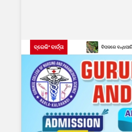
ବ୍ରେକିଂ ବାର୍ତ୍ତା
ତ୍ରୀବାହୀ ବସ, ୩ ଆହତ
ବିପଦରେ ବନ୍ଧପାରି-ଲାଞ୍ଜିଗଡ଼ ରାସ୍ତା: ବର