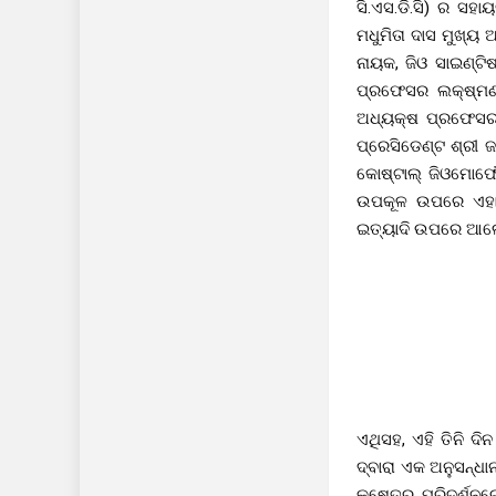
ସି.ଏସ.ଡି.ସି) ର 
ମଧୁମିତା ଦାସ ମୁଖ୍
ନାୟକ, ଜିଓ ସାଇଣ୍ଟି
ପ୍ରଫେସର ଲକ୍ଷ୍ମଣ
ଅଧ୍ୟକ୍ଷ ପ୍ରଫେସର 
ପ୍ରେସିଡେଣ୍ଟ ଶ୍ରୀ ଜ
କୋଷ୍ଟାଲ୍ ଜିଓମୋର୍
ଉପକୂଳ ଉପରେ ଏହାର
ଇତ୍ୟାଦି ଉପରେ ଆଲୋ
ଏଥିସହ, ଏହି ତିନି ଦି
ଦ୍ବାରା ଏକ ଅନୁସନ୍ଧା
କ୍ଷେତ୍ର ପରିଦର୍ଶ