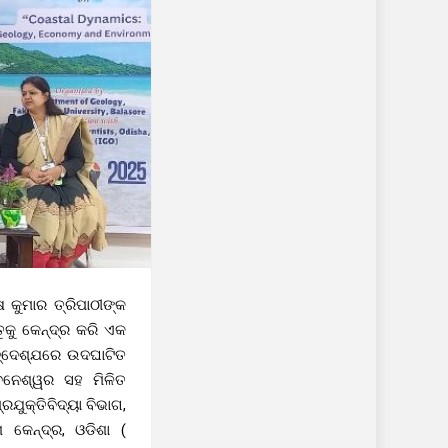
କୁମାର ତ୍ରିପାଠୀଙ୍କ
ତୁକୁ କେନ୍ଦ୍ର କରି ଏକ
 ଉଦ୍ଦେଶ୍ଯରେ ଉଦଘାଟିତ
ୁବନେଶ୍ୱର ସହ ମିଳିତ
ରଯୁକ୍ତିବିଦ୍ୟା ବିଭାଗ,
ାଶ କେନ୍ଦ୍ର, ଓଡିଶା (