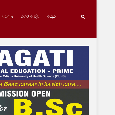
ଅପରାଧ
ଭିଡିଓ ବାର୍ତ୍ତା
ବିଚାର