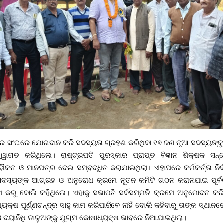
େ ସଂଘରେ ଯୋଗଦାନ କରି ସଦସ୍ୟତା ଗ୍ରହଣ କରିଥିବା ୧୭ ଜଣ ନୂଆ ସଦସ୍ୟଙ୍କୁ
୍ୱାଗତ କରିଥିଲେ। ରାଷ୍ଟ୍ରପତି ପୁରସ୍କାର ପ୍ରାପ୍ତ ବିଜ୍ଞାନ ଶିକ୍ଷକ ସନ
ଓ ମାନପତ୍ର ଦେଇ ସମ୍ବଦ୍ଧିତ କରାଯାଇଥିଲା। ଏହାପରେ କର୍ମକର୍ତ୍ତା ନିର୍ବ
ଦସ୍ୟଙ୍କ ଆଗ୍ରହ ଓ ଅନୁରୋଧ କ୍ରମେ ନୂତନ କମିଟି ଗଠନ କରାନଯାଇ ପୂର୍ବରୁ ର
 କରୁ ବୋଲି କହିଥିଲେ। ଏହାକୁ ସଭାପତି ସର୍ବସମ୍ମତି କ୍ରମେ ଅନୁମୋଦନ କରି
ୟକ୍ଷ ପୂର୍ଣ୍ଣଚନ୍ଦ୍ର ସାହୁ କାମ କରିପାରିବେ ନାହିଁ ବୋଲି କହିବାରୁ ତାଙ୍କ ସ୍ଥାନ
 ଦୟାନିଧି ଡାଳୁଅଙ୍କୁ ଯୁଗ୍ମ କୋଷାଧ୍ୟକ୍ଷ ଭାବରେ ନିଆଯାଇଥିଲା।