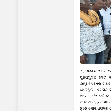
ଏହାପରେ ନୂତନ ଭାବର
ପୁଷ୍ପଗୁଚ୍ଛ ଦେଇ ସ
ଇତ୍ୟବସରରେ ଉପଢୌକନ 
ହୋଇଥିଲା। ସମସ୍ତ ସ
ଆଉଗୋଟିଏ ବର୍ଷ କାମ
ସମସ୍ୟା ହେତୁ କୋଷାଧ୍
ନୁତନ କୋଷାଧ୍ୟକ୍ଷ ଓ