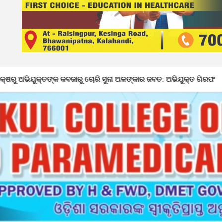
ାରୁ ଚୋରି ସୁନା ଅଳଙ୍କାର ଜବତ: ଅଭିଯୁକ୍ତ ଗିରଫ
ନର୍ଲାରେ ୮