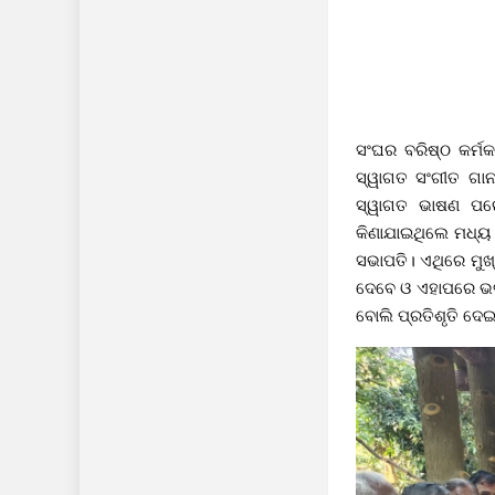
ସଂଘର ବରିଷ୍ଠ କର୍ମକ
ସ୍ୱାଗତ ସଂଗୀତ ଗା
ସ୍ୱାଗତ ଭାଷଣ ପରେ
କିଣାଯାଇଥିଲେ ମଧ୍ୟ ସ
ସଭାପତି। ଏଥିରେ ମୁଖ୍
ଦେବେ ଓ ଏହାପରେ ଭବନ 
ବୋଲି ପ୍ରତିଶୃତି ଦେ