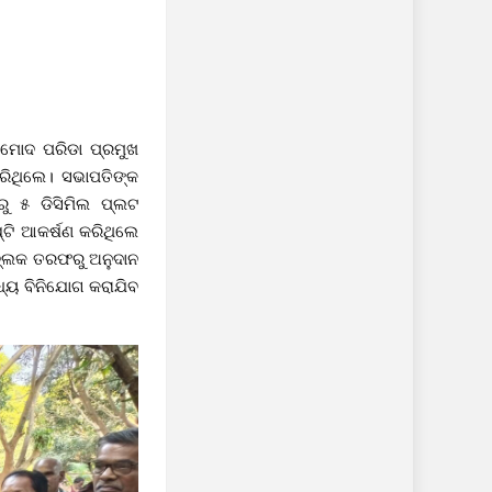
୍ରମୋଦ ପରିଡା ପ୍ରମୁଖ
ିଥିଲେ। ସଭାପତିଙ୍କ
ୁ ୫ ଡିସିମିଲ ପ୍ଲଟ
୍ଟି ଆକର୍ଷଣ କରିଥିଲେ
ା ବ୍ଲକ ତରଫରୁ ଅନୁଦାନ
ମଧ୍ୟ ବିନିଯୋଗ କରାଯିବ