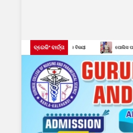
ବ୍ରେକିଂ ବାର୍ତ୍ତା
ଓ ସିପାଞ୍ଜିରୀ ଦଳ ବିଜୟୀ
ପୋଲିସ ପକ୍ଷରୁ ଅଭିଯୁକ୍ତଙ୍କ କବଜ