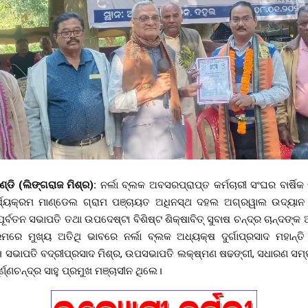
ାଣ୍ଡି (ଲିଙ୍ଗରାଜ ମିଶ୍ର):
ନର୍ଲା ବ୍ଲକ ଅବସରପ୍ରାପ୍ତ କର୍ମଚାରୀ ସଂଘର ବାର୍ଷି
କାର୍ଯ୍ୟକ୍ରମ ମାଣ୍ଡେଲ ଗ୍ରାମ ପଞ୍ଚାୟତ ଅଧିନସ୍ଥ ଦହଲ ଅଗ୍ରୱାଲ ଉଦ୍ୟାନ
୍ବତନ ସଭାପତି ତଥା ଉପଦେଷ୍ଟା ବିଶିଷ୍ଟ ଶିକ୍ଷାବିତ୍ ସୁବାଷ ଚନ୍ଦ୍ର ଚାନ୍ଦଙ୍
ରମରେ ମୁଖ୍ୟ ଅତିଥି ଭାବରେ ନର୍ଲା ବ୍ଲକ ଅଧ୍ୟକ୍ଷ ଦୁର୍ଗାପ୍ରସାଦ ମହାନ୍
 ସଭାପତି ବଦ୍ରୀପ୍ରସାଦ ମିଶ୍ର, ଉପସଭାପତି ଲକ୍ଷ୍ମଣ ଷଢଙ୍ଗୀ, ସଧାରଣ ସମ
ର୍ଣ୍ଣଚନ୍ଦ୍ର ସାହୁ ପ୍ରମୁଖ ମଞ୍ଚାସୀନ ଥିଲେ।