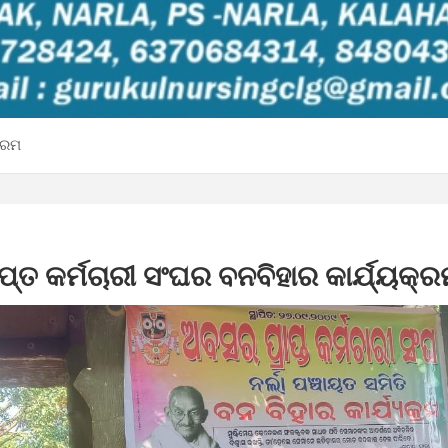
କ୍ରମ
୍ତ କର୍ମଚାରୀ ସଂଘର ବନବିହାର କାର୍ଯ୍ୟକ୍ର