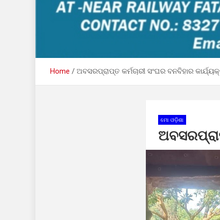
Home
ଅବସରପ୍ରାପ୍ତ କର୍ମଚାରୀ ସଂଘର ବନବିହାର କାର୍ଯ୍ୟ
ମୋ ଓଡ଼ିଶା
ଅବସରପ୍ରାପ