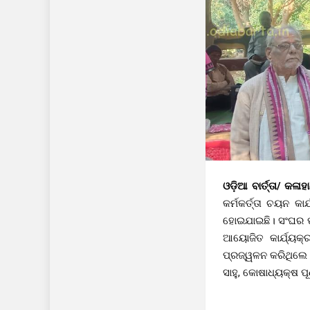
ଓଡ଼ିଆ ବାର୍ତ୍ତା/ କଳାହ
କର୍ମକର୍ତ୍ତା ଚୟନ 
ହୋଇଯାଇଛି। ସଂଘର ପୂର
ଆୟୋଜିତ କାର୍ଯ୍ୟକ୍
ପ୍ରଜ୍ୱଳନ କରିଥିଲେ।
ସାହୁ, କୋଷାଧ୍ୟକ୍ଷ ପୂ