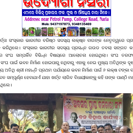
ର୍ତ୍ତା ସଂସ୍କାର ଭାରତୀର ବରିଷ୍ଠ ସଦସ୍ୟ ଲକ୍ଷ୍ନ ବାଗଙ୍କ ନେତୃତ୍ୱରେ ପ
ନ କରିଥିଲେ। ସଂସ୍କାର ଭାରତୀର ସଦସ୍ୟ ପ୍ରସନ୍ନ ଗଉଡ ତବଲା ସଙ୍ଗତ କର
 ସଂଘ ସମ୍ପର୍କିତ ବିଭିନ୍ନ ବିଷୟରେ ଆଲୋଚନା ହୋଇଥିଲା। ସଂଘ ତରଫର
ଂଘ ପାଇଁ ଭବନ ନିର୍ମାଣ ହୋଇପାରୁ ନଥିବାରୁ ଏହାକୁ ନେଇ ମୁଖ୍ୟ ଅତିଥିଙ୍କ ଦୃଷ
ୟ ଅତିଥି ଶ୍ରୀ ମହାନ୍ତି ପ୍ରଥମ ପର୍ଯାୟରେ ଭବନ ନିର୍ମାଣ ପାଇଁ ୬ ଲକ୍ଷ ଟଙ୍କ
ସମ୍ପୂର୍ଣ୍ଣ ହେବାଯାଏଁ ଯାହା ଖର୍ଚ୍ଚ ଲାଗିବ ବିଧାୟୀକାଙ୍କୁ କହି ତାଙ୍କ ପାଣ୍ଠି 
ଇଥିଲେ।