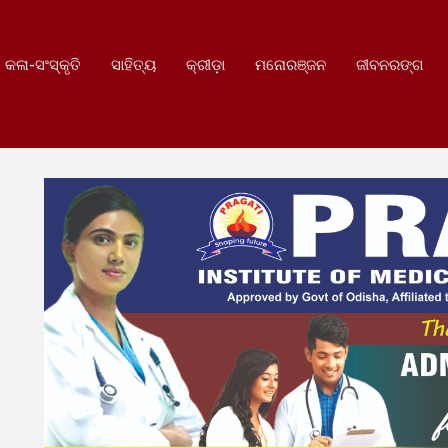
କଳା-ସଂସ୍କୃତି
ସାହିତ୍ୟ
କ୍ରୀଡ଼ା
ମନୋରଞ୍ଜନ
ଜୀବନରଙ୍ଗ