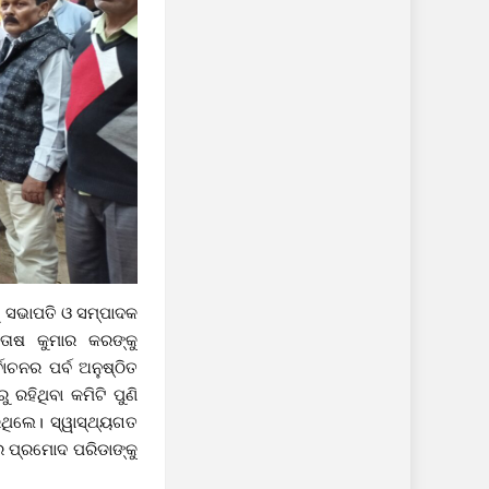
 ସଭାପତି ଓ ସମ୍ପାଦକ
୍ତୋଷ କୁମାର କରଙ୍କୁ
ାଚନର ପର୍ବ ଅନୁଷ୍ଠିତ
ହିଥିବା କମିଟି ପୁଣି
ଥିଲେ। ସ୍ୱାସ୍ଥ୍ୟଗତ
ରେ ପ୍ରମୋଦ ପରିଡାଙ୍କୁ