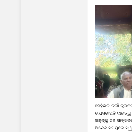
ସେହିଭଳି ନର୍ଲା ବ୍ଲ
ଉପସଭାପତି ଦାଇତ୍ୱ ପ
ସାହୁଙ୍କୁ ସହ ସମ୍ପାଦ
ଅନେକ ସମୟରେ ସ୍ୱାସ୍