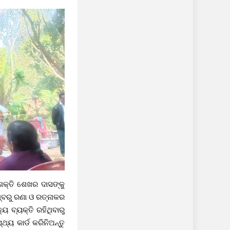
ଶକ୍ତି ଶେଖର ଦାସଙ୍କୁ
୍ବରୁ ରଣା ଓ ରତ୍ନାକର
 ବ୍ୟକ୍ତି ରହିଥିବାରୁ
ୟ କାର୍ଡ କରିନିଅନ୍ତୁ