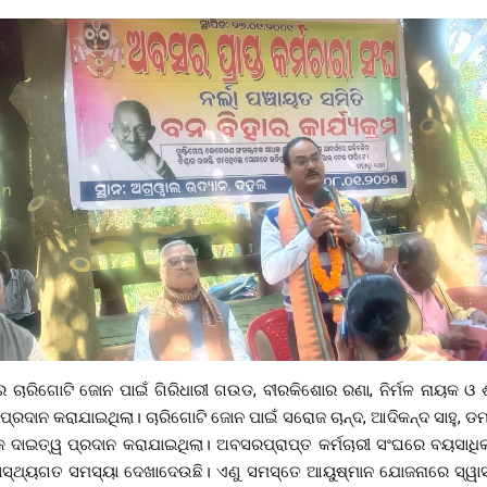
କର ଚାରିଗୋଟି ଜୋନ ପାଇଁ ଗିରିଧାରୀ ଗଉଡ, ବୀରକିଶୋର ରଣା, ନିର୍ମଳ ନାୟକ ଓ 
୍ରଦାନ କରାଯାଇଥିଲା। ଚାରିଗୋଟି ଜୋନ ପାଇଁ ସରୋଜ ଚାନ୍ଦ, ଆଦିକନ୍ଦ ସାହୁ, ଡମ
କ ଦାଇତ୍ୱ ପ୍ରଦାନ କରାଯାଇଥିଲା। ଅବସରପ୍ରାପ୍ତ କର୍ମଚାରୀ ସଂଘରେ ବୟସାଧିକ୍ୟ
ଥ୍ୟଗତ ସମସ୍ୟା ଦେଖାଦେଉଛି। ଏଣୁ ସମସ୍ତେ ଆୟୁଷ୍ମାନ ଯୋଜନାରେ ସ୍ୱାସ୍ଥ୍