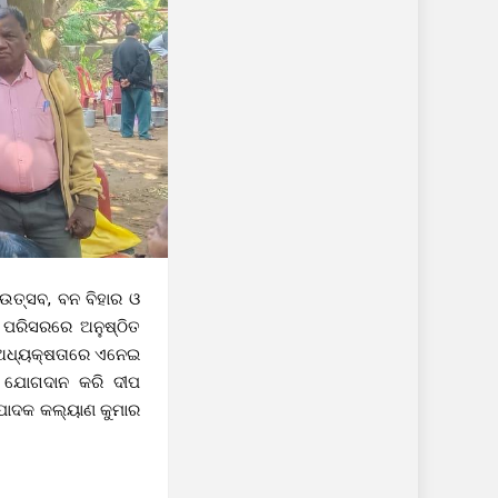
କ ଉତ୍ସବ, ବନ ବିହାର ଓ
 ପରିସରରେ ଅନୁଷ୍ଠିତ
କ ଅଧ୍ୟକ୍ଷତାରେ ଏନେଇ
ତି ଯୋଗଦାନ କରି ଦୀପ
୍ପାଦକ କଲ୍ୟାଣ କୁମାର