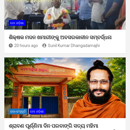
ମୋ ଓଡ଼ିଶା
ଶିକ୍ଷକ ମଦନ ଖମାରୀଙ୍କୁ ଅବସରକାଳୀନ ସମ୍ବର୍ଦ୍ଧନା
20 hours ago
Sunil Kumar Dhangadamajhi
କଳା-ସଂସ୍କୃତି
ମୋ ଓଡ଼ିଶା
ଶ୍ରାବଣ ପୂର୍ଣ୍ଣିମା ଦିନ ପରବାଙ୍ଗି ସତ୍ୟ ମହିମା