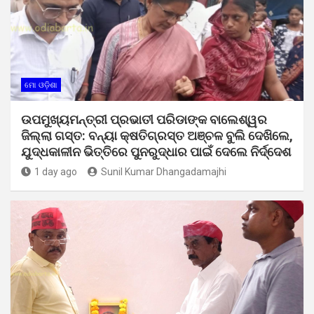
ମୋ ଓଡ଼ିଶା
ଉପମୁଖ୍ୟମନ୍ତ୍ରୀ ପ୍ରଭାତୀ ପରିଡାଙ୍କ ବାଲେଶ୍ୱର
ଜିଲ୍ଲା ଗସ୍ତ: ବନ୍ୟା କ୍ଷତିଗ୍ରସ୍ତ ଅଞ୍ଚଳ ବୁଲି ଦେଖିଲେ,
ଯୁଦ୍ଧକାଳୀନ ଭିତ୍ତିରେ ପୁନରୁଦ୍ଧାର ପାଇଁ ଦେଲେ ନିର୍ଦ୍ଦେଶ
1 day ago
Sunil Kumar Dhangadamajhi