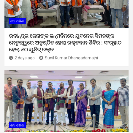
ମୋ ଓଡ଼ିଶା
ରବୀନ୍ଦ୍ର ଜେନାଙ୍କ ଜନ୍ମଦିନରେ ଯୁବନେତା ସିମନଙ୍କ
ନେତୃତ୍ୱରେ ଅନୁଷ୍ଠିତ ହେଲା ରକ୍ତଦାନ ଶିବିର : ସଂଗୃହୀତ
ହେଲା ୫୦ ୟୁନିଟ୍ ରକ୍ତ
2 days ago
Sunil Kumar Dhangadamajhi
ମୋ ଓଡ଼ିଶା