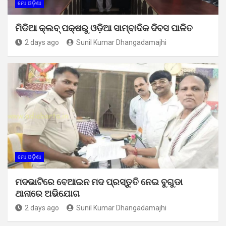
ମୋ ଓଡ଼ିଶା
ମିଡିଆ କ୍ଲବ୍ ପକ୍ଷରୁ ଓଡ଼ିଆ ସାମ୍ବାଦିକ ଦିବସ ପାଳିତ
2 days ago
Sunil Kumar Dhangadamajhi
ମୋ ଓଡ଼ିଶା
ମଦଭାଟିରେ ବେଆଇନ ମଦ ପ୍ରସ୍ତୁତି ନେଇ ବୁଗୁଡା
ଥାନାରେ ଅଭିଯୋଗ
2 days ago
Sunil Kumar Dhangadamajhi