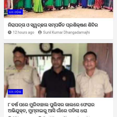
ମୋ ଓଡ଼ିଶା
ନିରାପତ୍ତା ଓ ସ୍ୱଚ୍ଛତା ସମ୍ପର୍କିତ ପ୍ରଶିକ୍ଷଣ ଶିବିର
12 hours ago
Sunil Kumar Dhangadamajhi
ମୋ ଓଡ଼ିଶା
୮ ବର୍ଷ ପରେ ମୁରିବାହାଲ ପୁଲିସର ଜାଲରେ ଫେରାର
ଅଭିଯୁକ୍ତ, ମୁମ୍ବାଇରୁ ଆସି ଗାଁରେ ପଡିଲା ଧରା