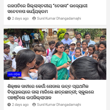
ଗଜପତିରେ ଜିଲ୍ଲାସ୍ତରୀୟ “ତେଜାସ” ଉଦ୍ୟୋଗୀ
ସଚେତନତା କାର୍ଯ୍ୟକ୍ରମ
2 days ago
Sunil Kumar Dhangadamajhi
ମୋ ଓଡ଼ିଶା
ଶିକ୍ଷକ ଦାବୀରେ କେଗାଁ ନୋଡାଲ ଉଚ୍ଚ ପ୍ରାଥମିକ
ବିଦ୍ୟାଳୟରେ ତାଲା ମାରିଲେ ଛାତ୍ରଛାତ୍ରୀ; ସ୍କୁଲରେ
ପହଞ୍ଚିଲେ ଉପଜିଲ୍ଲାପାଳ
2 days ago
Sunil Kumar Dhangadamajhi