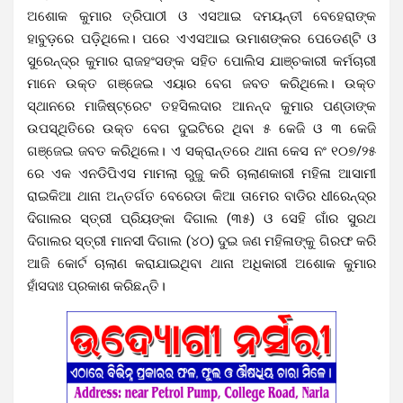
ଅଶୋକ କୁମାର ତ୍ରିପାଠୀ ଓ ଏସଆଇ ଦମୟନ୍ତୀ ବେହେରାଙ୍କ
ହାବୁଡ଼ରେ ପଡ଼ିଥିଲେ। ପରେ ଏଏସଆଇ ଉମାଶଙ୍କର ପେଡେଣ୍ଟି ଓ
ସୁରେନ୍ଦ୍ର କୁମାର ରାଜହଂସଙ୍କ ସହିତ ପୋଲିସ ଯାଞ୍ଚକାରୀ କର୍ମଚାରୀ
ମାନେ ଉକ୍ତ ଗଞ୍ଜେଇ ଏୟାର ବେଗ ଜବତ କରିଥିଲେ। ଉକ୍ତ
ସ୍ଥାନରେ ମାଜିଷ୍ଟ୍ରେଟ ତହସିଲଦାର ଆନନ୍ଦ କୁମାର ପଣ୍ଡାଙ୍କ
ଉପସ୍ଥିତିରେ ଉକ୍ତ ବେଗ ଦୁଇଟିରେ ଥିବା ୫ କେଜି ଓ ୩ କେଜି
ଗଞ୍ଜେଇ ଜବତ କରିଥିଲେ। ଏ ସକ୍ରାନ୍ତରେ ଥାନା କେସ ନଂ ୧୦୭/୨୫
ରେ ଏକ ଏନଡିପିଏସ ମାମଲା ରୁଜୁ କରି ଚାଲାଣକାରୀ ମହିଳା ଆସାମୀ
ରାଇକିଆ ଥାନା ଅନ୍ତର୍ଗତ ବେରେଡା କିଆ ତାମେର ବାଡିର ଧୀରେନ୍ଦ୍ର
ଦିଗାଲର ସ୍ତ୍ରୀ ପ୍ରିୟଙ୍କା ଦିଗାଲ (୩୫) ଓ ସେହି ଗାଁର ସୁରଥ
ଦିଗାଲର ସ୍ତ୍ରୀ ମାନସୀ ଦିଗାଲ (୪୦) ଦୁଇ ଜଣ ମହିଳାଙ୍କୁ ଗିରଫ କରି
ଆଜି କୋର୍ଟ ଚାଲାଣ କରାଯାଇଥିବା ଥାନା ଅଧିକାରୀ ଅଶୋକ କୁମାର
ହାଁସଦାଃ ପ୍ରକାଶ କରିଛନ୍ତି।