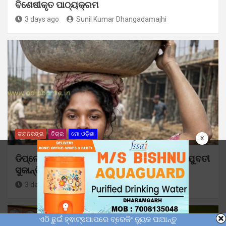
ବିଶେଷୀକୃତ ପାଠ୍ୟକ୍ରମ
3 days ago
Sunil Kumar Dhangadamajhi
ଜୀବନରଙ୍ଗ
ବିଚାର
ମୋ ଓଡ଼ିଶା
x
ଡିପ୍ଲୋମା ପଢ଼ି ମଧ୍ୟ କୁଲି କାମ କରୁଛନ୍ତି ଆଦିବାସୀ ଯୁବତୀ
ସୁକାନ୍ତି
3 days ago
Sunil Kumar Dhangadamajhi
ଏଠି ଛୁଇଁ ହ୍ଵାଟ୍ସଆପରେ ବ୍ରେକିଂ ନ୍ୟୁଜ ପାଆନ୍ତୁ