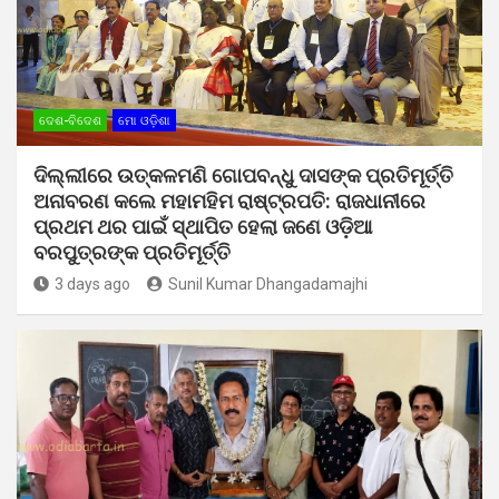
ଦେଶ-ବିଦେଶ
ମୋ ଓଡ଼ିଶା
ଦିଲ୍ଲୀରେ ଉତ୍କଳମଣି ଗୋପବନ୍ଧୁ ଦାସଙ୍କ ପ୍ରତିମୂର୍ତ୍ତି
ଅନାବରଣ କଲେ ମହାମହିମ ରାଷ୍ଟ୍ରପତି: ରାଜଧାନୀରେ
ପ୍ରଥମ ଥର ପାଇଁ ସ୍ଥାପିତ ହେଲା ଜଣେ ଓଡ଼ିଆ
ବରପୁତ୍ରଙ୍କ ପ୍ରତିମୂର୍ତ୍ତି
3 days ago
Sunil Kumar Dhangadamajhi