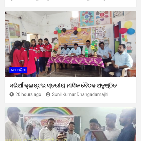
ମୋ ଓଡ଼ିଶା
ସରିଆଁ କ୍ଲଷ୍ଟର ସ୍ତରୀୟ ମାସିକ ବୈଠକ ଅନୁଷ୍ଠିତ
20 hours ago
Sunil Kumar Dhangadamajhi