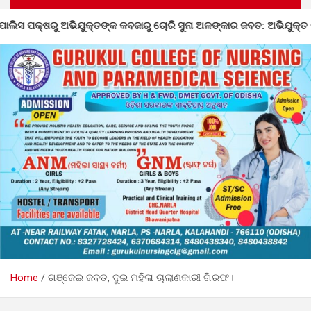
ି ସୁନା ଅଳଙ୍କାର ଜବତ: ଅଭିଯୁକ୍ତ ଗିରଫ
ନର୍ଲାରେ ୮୦ତମ ସ୍ୱ
Home
ଗଞ୍ଜେଇ ଜବତ, ଦୁଇ ମହିଳା ଚାଲାଣକାରୀ ଗିରଫ।