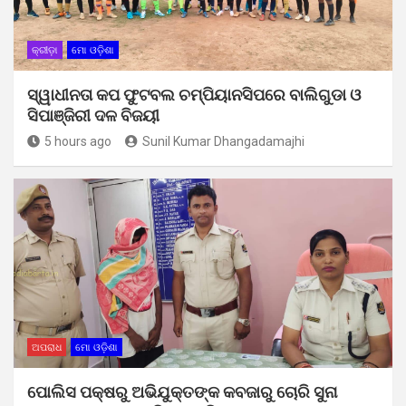
କ୍ରୀଡ଼ା
ମୋ ଓଡ଼ିଶା
ସ୍ୱାଧୀନତା କପ ଫୁଟବଲ ଚମ୍ପିୟାନସିପରେ ବାଲିଗୁଡା ଓ
ସିପାଞ୍ଜିରୀ ଦଳ ବିଜୟୀ
5 hours ago
Sunil Kumar Dhangadamajhi
ଅପରାଧ
ମୋ ଓଡ଼ିଶା
ପୋଲିସ ପକ୍ଷରୁ ଅଭିଯୁକ୍ତଙ୍କ କବଜାରୁ ଚୋରି ସୁନା