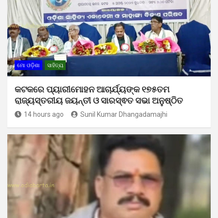
ମୋ ଓଡ଼ିଶା
ସାହିତ୍ୟ
କଟକରେ ପ୍ୟାରୀମୋହନ ଆଚାର୍ଯ୍ୟଙ୍କ ୧୭୫ତମ
ରାଜ୍ୟସ୍ତରୀୟ ଜୟନ୍ତୀ ଓ ସାରସ୍ଵତ ସଭା ଅନୁଷ୍ଠିତ
14 hours ago
Sunil Kumar Dhangadamajhi