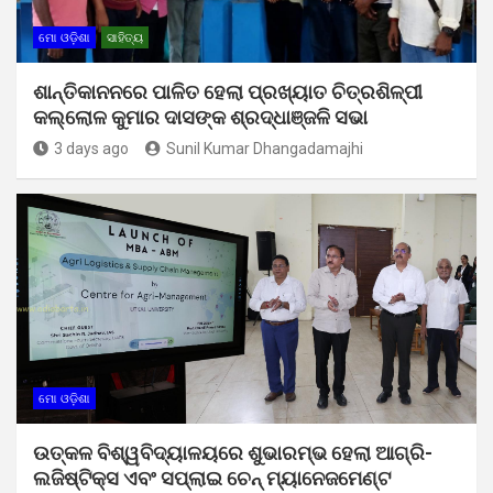
ମୋ ଓଡ଼ିଶା
ସାହିତ୍ୟ
ଶାନ୍ତିକାନନରେ ପାଳିତ ହେଲା ପ୍ରଖ୍ୟାତ ଚିତ୍ରଶିଳ୍ପୀ
କଲ୍ଲୋଳ କୁମାର ଦାସଙ୍କ ଶ୍ରଦ୍ଧାଞ୍ଜଳି ସଭା
3 days ago
Sunil Kumar Dhangadamajhi
ମୋ ଓଡ଼ିଶା
ଉତ୍କଳ ବିଶ୍ୱବିଦ୍ୟାଳୟରେ ଶୁଭାରମ୍ଭ ହେଲା ଆଗ୍ରି-
ଲଜିଷ୍ଟିକ୍ସ ଏବଂ ସପ୍ଲାଇ ଚେନ୍ ମ୍ୟାନେଜମେଣ୍ଟ