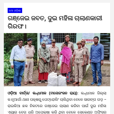
ମୋ ଓଡ଼ିଶା
ଗଞ୍ଜେଇ ଜବତ, ଦୁଇ ମହିଳା ଚାଲାଣକାରୀ
ଗିରଫ।
ଓଡ଼ିଆ ବାର୍ତ୍ତା/ କନ୍ଧମାଳ (ମନୋରଂଜନ ରାୟ):
କନ୍ଧମାଳ ଜିଲ୍ଲା
କ.ନୂଆଗାଁ ଥାନା ପକ୍ଷରୁ ପେଟ୍ରୋଲିଂ ଚାଲିଥିବା ବେଳେ ସାରଙ୍ଗ ଗଡ଼ –
ରାଇକିଆ ଛକ ନିକଟରେ ଗଞ୍ଜେଇ ଚାଲାଣ କରିବା ପାଇଁ ଦୁଇ ମହିଳା
ଏୟାର ବେଗ ଧରି ଅପେକ୍ଷା କରି ଥିବା ବେଳେ ସେକେଣ୍ଡ ଅଫିସର