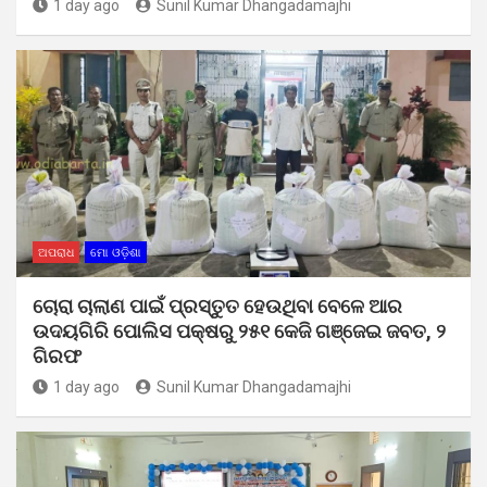
1 day ago
Sunil Kumar Dhangadamajhi
ଅପରାଧ
ମୋ ଓଡ଼ିଶା
ଚୋରା ଚାଲାଣ ପାଇଁ ପ୍ରସ୍ତୁତ ହେଉଥିବା ବେଳେ ଆର
ଉଦୟଗିରି ପୋଲିସ ପକ୍ଷରୁ ୨୫୧ କେଜି ଗଞ୍ଜେଇ ଜବତ, ୨
ଗିରଫ
1 day ago
Sunil Kumar Dhangadamajhi