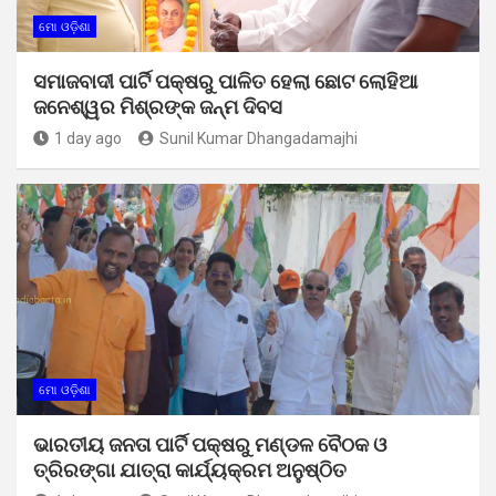
ମୋ ଓଡ଼ିଶା
ସମାଜବାଦୀ ପାର୍ଟି ପକ୍ଷରୁ ପାଳିତ ହେଲା ଛୋଟ ଲୋହିଆ
ଜନେଶ୍ୱର ମିଶ୍ରଙ୍କ ଜନ୍ମ ଦିବସ
1 day ago
Sunil Kumar Dhangadamajhi
ମୋ ଓଡ଼ିଶା
ଭାରତୀୟ ଜନତା ପାର୍ଟି ପକ୍ଷରୁ ମଣ୍ଡଳ ବୈଠକ ଓ
ତ୍ରିରଙ୍ଗା ଯାତ୍ରା କାର୍ଯ୍ୟକ୍ରମ ଅନୁଷ୍ଠିତ