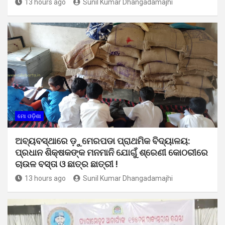
13 hours ago
Sunil Kumar Dhangadamajhi
ମୋ ଓଡ଼ିଶା
ଅବ୍ୟବସ୍ଥାରେ ଡ଼ୁମେରପଡା ପ୍ରାଥମିକ ବିଦ୍ୟାଳୟ:
ପ୍ରଧାନ ଶିକ୍ଷକଙ୍କ ମନମାନି ଯୋଗୁଁ ଶ୍ରେଣୀ କୋଠରୀରେ
ଚାଉଳ ବସ୍ତା ଓ ଛାତ୍ର ଛାତ୍ରୀ !
13 hours ago
Sunil Kumar Dhangadamajhi