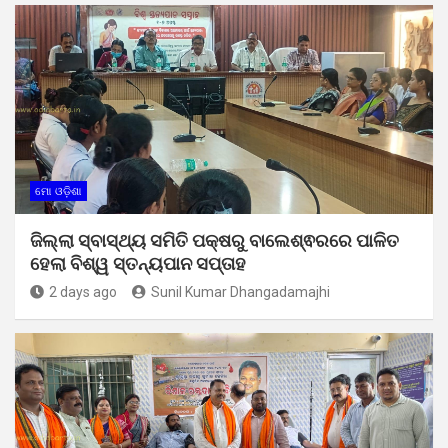
ମୋ ଓଡ଼ିଶା
ଜିଲ୍ଲା ସ୍ବାସ୍ଥ୍ୟ ସମିତି ପକ୍ଷରୁ ବାଲେଶ୍ଵରରେ ପାଳିତ
ହେଲା ବିଶ୍ୱ ସ୍ତନ୍ୟପାନ ସପ୍ତାହ
2 days ago
Sunil Kumar Dhangadamajhi