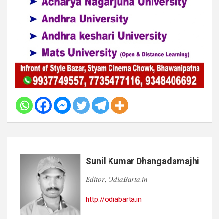
Sunil Kumar Dhangadamajhi
𝐸𝑑𝑖𝑡𝑜𝑟, 𝑂𝑑𝑖𝑎𝐵𝑎𝑟𝑡𝑎.𝑖𝑛
http://odiabarta.in