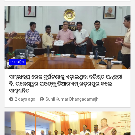
ମୋ ଓଡ଼ିଶା
ସମ୍ଭାବ୍ୟ ରେଳ ଦୁର୍ଘଟଣାକୁ ଏଡ଼ାଇଥିବା ବରିଷ୍ଠ ଯନ୍ତ୍ରୀ
ବି. ତାଜେଶ୍ୱର ରାଓଙ୍କୁ ଡିଆରଏମ୍ ଖଡ଼ଗପୁର କଲେ
ସମ୍ମାନିତ
2 days ago
Sunil Kumar Dhangadamajhi