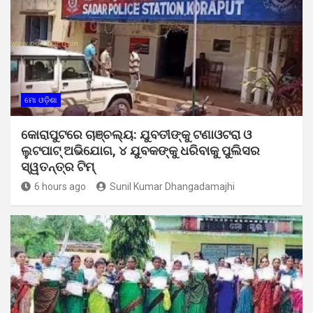
ମୋ ଓଡ଼ିଶା
କୋରାପୁଟରେ ଚାଞ୍ଚଲ୍ୟ: ଯୁବତୀଙ୍କୁ ଟଣାଓଟରା ଓ
ଲୁଟପାଟ୍ ଅଭିଯୋଗ, ୪ ଯୁବକଙ୍କୁ ଧରିବାକୁ ପୁଲିସର
ସ୍ୱତନ୍ତ୍ର ଟିମ୍
6 hours ago
Sunil Kumar Dhangadamajhi