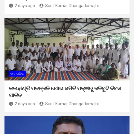
2 days ago
Sunil Kumar Dhangadamajhi
ମୋ ଓଡ଼ିଶା
କଳାହାଣ୍ଡି ପତଞ୍ଜଳି ଯୋଗ ସମିତି ପକ୍ଷରୁ ଜଡିବୁଟି ଦିବସ
ପାଳିତ
2 days ago
Sunil Kumar Dhangadamajhi