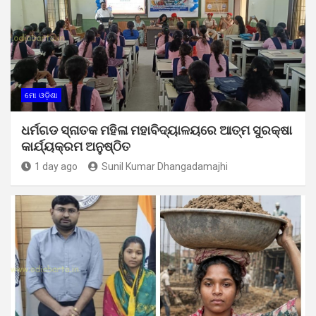
ମୋ ଓଡ଼ିଶା
ଧର୍ମଗଡ ସ୍ନାତକ ମହିଳା ମହାବିଦ୍ୟାଳୟରେ ଆତ୍ମ ସୁରକ୍ଷା
କାର୍ଯ୍ୟକ୍ରମ ଅନୁଷ୍ଠିତ
1 day ago
Sunil Kumar Dhangadamajhi