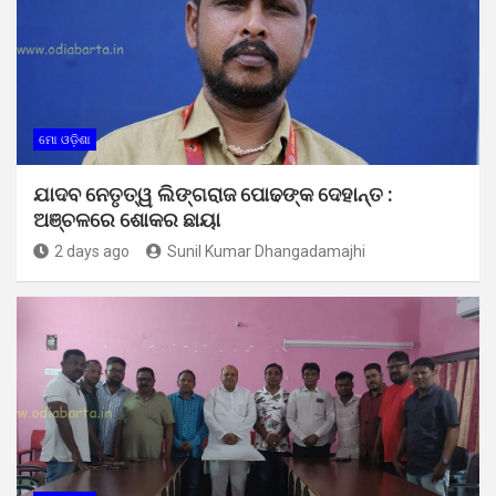
ମୋ ଓଡ଼ିଶା
ଯାଦବ ନେତୃତ୍ୱ ଲିଙ୍ଗରାଜ ପୋଢଙ୍କ ଦେହାନ୍ତ :
ଅଞ୍ଚଳରେ ଶୋକର ଛାୟା
2 days ago
Sunil Kumar Dhangadamajhi