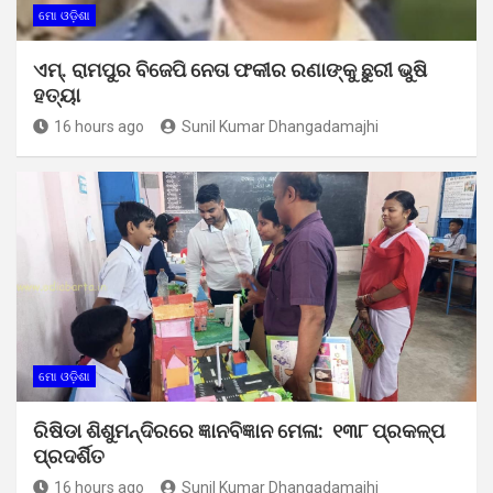
ମୋ ଓଡ଼ିଶା
ଏମ୍. ରାମପୁର ବିଜେପି ନେତା ଫକୀର ରଣାଙ୍କୁ ଛୁରୀ ଭୁଷି
ହତ୍ୟା
16 hours ago
Sunil Kumar Dhangadamajhi
ମୋ ଓଡ଼ିଶା
ରିଷିଡା ଶିଶୁମନ୍ଦିରରେ ଜ୍ଞାନବିଜ୍ଞାନ ମେଳା: ୧୩୮ ପ୍ରକଳ୍ପ
ପ୍ରଦର୍ଶିତ
16 hours ago
Sunil Kumar Dhangadamajhi