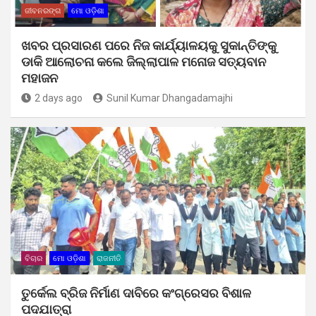
ଜୀବନରଙ୍ଗ
ମୋ ଓଡ଼ିଶା
ଖବର ପ୍ରସାରଣ ପରେ ନିଜ କାର୍ଯ୍ୟାଳୟକୁ ସୁକାନ୍ତିଙ୍କୁ
ଡାକି ଆଲୋଚନା କଲେ ଜିଲ୍ଲାପାଳ ମନୋଜ ସତ୍ୟବାନ
ମହାଜନ
2 days ago
Sunil Kumar Dhangadamajhi
ବିଚାର
ମୋ ଓଡ଼ିଶା
ରାଜନୀତି
ତୁର୍କେଲ ବ୍ରିଜ ନିର୍ମାଣ ଦାବିରେ କଂଗ୍ରେସର ବିଶାଳ
ପଦଯାତ୍ରା