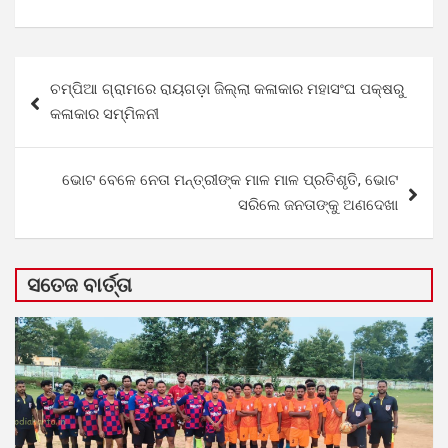
Post
ଚମ୍ପିଆ ଗ୍ରାମରେ ରାୟଗଡ଼ା ଜିଲ୍ଲା କଳାକାର ମହାସଂଘ ପକ୍ଷରୁ
navigation
କଳାକାର ସମ୍ମିଳନୀ
ଭୋଟ ବେଳେ ନେତା ମନ୍ତ୍ରୀଙ୍କ ମାଳ ମାଳ ପ୍ରତିଶୃତି, ଭୋଟ
ସରିଲେ ଜନତାଙ୍କୁ ଅଣଦେଖା
ସତେଜ ବାର୍ତ୍ତା