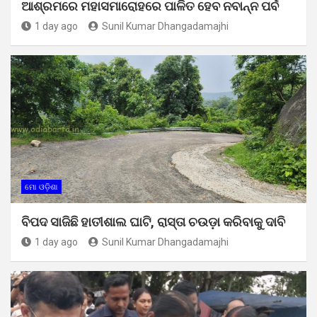
ଆଶ୍ରମରେ ମହାସମାରୋହରେ ପାଳିତ ହେବ ନବାନ୍ନ ପର୍ବ
1 day ago
Sunil Kumar Dhangadamajhi
ମୋ ଓଡ଼ିଶା
ବିପଦ ସାଜିଛି ହାତୀଶାଲ ଘାଟି, ରାସ୍ତା ଚଉଡ଼ା କରିବାକୁ ଦାବି
1 day ago
Sunil Kumar Dhangadamajhi