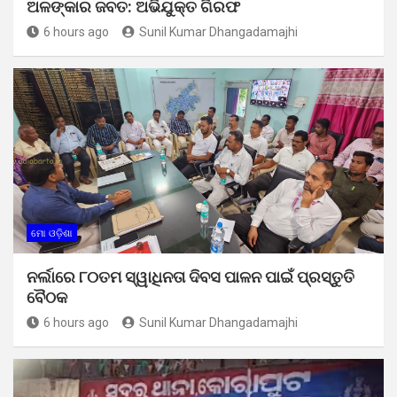
ଅଳଙ୍କାର ଜବତ: ଅଭିଯୁକ୍ତ ଗିରଫ
6 hours ago
Sunil Kumar Dhangadamajhi
ମୋ ଓଡ଼ିଶା
ନର୍ଲାରେ ୮୦ତମ ସ୍ୱାଧିନତା ଦିବସ ପାଳନ ପାଇଁ ପ୍ରସ୍ତୁତି
ବୈଠକ
6 hours ago
Sunil Kumar Dhangadamajhi