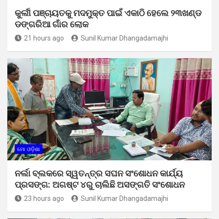
କୁର୍ଲୀ ପଞ୍ଚାୟତକୁ ମଦମୁକ୍ତ ପାଇଁ ଏକାଠି ହେଲେ ୨୩ଖଣ୍ଡ
ଡଙ୍ଗରିଆ ଗାଁର ଲୋକ
21 hours ago
Sunil Kumar Dhangadamajhi
ମୋ ଓଡ଼ିଶା
ନର୍ଲା ବ୍ଲକରେ ସ୍ୱତନ୍ତ୍ର ସଘନ ସଂଶୋଧନ କାର୍ଯ୍ୟ
ପ୍ରସଙ୍ଗ: ଅଗଷ୍ଟ ୪ରୁ ଚାଲିଛି ଅସଙ୍ଗତି ସଂଶୋଧନ
23 hours ago
Sunil Kumar Dhangadamajhi