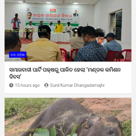
ମୋ ଓଡ଼ିଶା
ସମାଜବାଦୀ ପାର୍ଟି ପକ୍ଷରୁ ପାଳିତ ହେଲା ‘ମଣ୍ଡଳ କମିଶନ
ଦିବସ’
15 hours ago
Sunil Kumar Dhangadamajhi