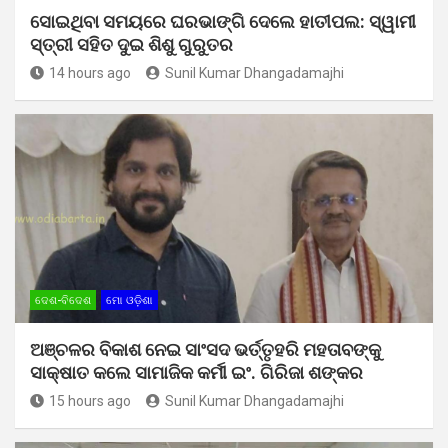
ସୋଇଥିବା ସମୟରେ ଘରଭାଙ୍ଗି ଦେଲେ ହାତୀପଲ: ସ୍ୱାମୀ
ସ୍ତ୍ରୀ ସହିତ ଦୁଇ ଶିଶୁ ଗୁରୁତର
14 hours ago
Sunil Kumar Dhangadamajhi
ଦେଶ-ବିଦେଶ
ମୋ ଓଡ଼ିଶା
ଅଞ୍ଚଳର ବିକାଶ ନେଇ ସାଂସଦ ଭର୍ତ୍ତୃହରି ମହତାବଙ୍କୁ
ସାକ୍ଷାତ କଲେ ସାମାଜିକ କର୍ମୀ ଇଂ. ଗିରିଜା ଶଙ୍କର
15 hours ago
Sunil Kumar Dhangadamajhi