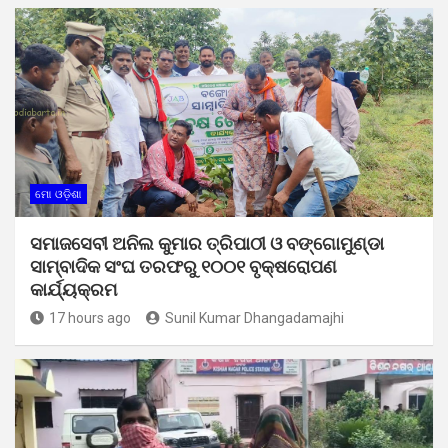
ମୋ ଓଡ଼ିଶା
ସମାଜସେବୀ ଅନିଲ କୁମାର ତ୍ରିପାଠୀ ଓ ବଙ୍ଗୋମୁଣ୍ଡା
ସାମ୍ବାଦିକ ସଂଘ ତରଫରୁ ୧୦୦୧ ବୃକ୍ଷରୋପଣ
କାର୍ଯ୍ୟକ୍ରମ
17 hours ago
Sunil Kumar Dhangadamajhi