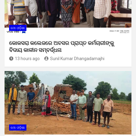
ମୋ ଓଡ଼ିଶା
କୋକସରା କଲେଜରେ ଅବସର ପ୍ରାପ୍ତ କର୍ମଚାରୀଙ୍କୁ
ବିଦାୟ କାଳୀନ ସମ୍ବର୍ଦ୍ଧନା
13 hours ago
Sunil Kumar Dhangadamajhi
ମୋ ଓଡ଼ିଶା