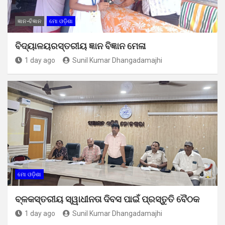
ଜ୍ଞାନ-ବିଜ୍ଞାନ
ମୋ ଓଡ଼ିଶା
ବିଦ୍ୟାଳୟରସ୍ତରୀୟ ଜ୍ଞାନ ବିଜ୍ଞାନ ମେଳା
1 day ago
Sunil Kumar Dhangadamajhi
ମୋ ଓଡ଼ିଶା
ବ୍ଳକସ୍ତରୀୟ ସ୍ୱାଧୀନତା ଦିବସ ପାଇଁ ପ୍ରସ୍ତୁତି ବୈଠକ
1 day ago
Sunil Kumar Dhangadamajhi