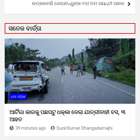
ଉତ୍କଳମଣି ଗୋପବନ୍ଧୁଙ୍କ ୧୪୮ତମ ଜୟନ୍ତୀ ପାଳନ
ସତେଜ ବାର୍ତ୍ତା
ମୋ ଓଡ଼ିଶା
ଆର୍ଟିଗା କାରକୁ ପଛପଟୁ ଧକ୍କା ଦେଲା ଯାତ୍ରୀବାହୀ ବସ, ୩
ଆହତ
39 minutes ago
Sunil Kumar Dhangadamajhi