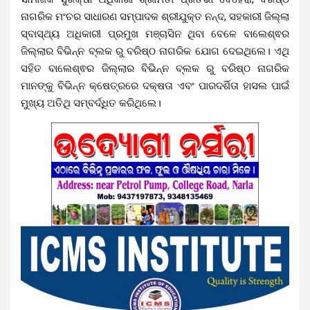
ନାଗରିକ ମଂଚର ସାଧାରଣ ସମ୍ପାଦକ ଶ୍ରୀଯୁକ୍ତ ନନ୍ଦ, ସହକାରୀ ଜିଲ୍ଲା
ସ୍ବାସ୍ଥ୍ୟ ଅଧିକାରୀ ପ୍ରମୁଖ ମଞ୍ଚାସିନ ଥିବା ବେଳେ ବାଲେଶ୍ଵର
ଜିଲ୍ଲାର ବିଭିନ୍ନ ବ୍ଲକ ରୁ ବରିଷ୍ଠ ନାଗରିକ ଯୋଗ ଦେଇଥିଲେ। ଏଥି
ସହିତ ବାଲେଶ୍ଵର ଜିଲ୍ଲାର ବିଭିନ୍ନ ବ୍ଲକ ରୁ ବରିଷ୍ଠ ନାଗରିକ
ମାନଙ୍କୁ ବିଭିନ୍ନ କ୍ଷେତ୍ରରେ ଦକ୍ଷତା ଏବଂ ପାରଦର୍ଶିତା ହାସଲ ପାଇଁ
ମୁଖ୍ୟ ଅତିଥି ସମ୍ବର୍ଦ୍ଧିତ କରିଥିଲେ।