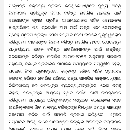
ସଂକ୍ଷିପ୍ତ ବକ୍ତବ୍ୟ ପ୍ରଦାନ କରିଥିଲେ।ଏଥିରେ ମୁଖ୍ୟ ଅତିଥି
ଜିଲ୍ଲାପାଳ ଶ୍ରୀଯୁକ୍ତ ବିକାଶ ବରିଷ୍ଠ ନାଗରିକ ମାନଙ୍କ ପାଇଁ
ସରକାରଙ୍କ ଦ୍ଵାରା ପ୍ରଣିତ ଆଇନ,ଯୋଜନା ସହିତ ସେମାନଙ୍କ
ଜ୍ଞାନ,ଅଭିଜ୍ଞତା ପଥ ପ୍ରଦର୍ଶନ ଆମ ପାଇଁ ଉତ୍ସ ଏବଂ ସେମାନଙ୍କୁ
ସ୍ନେହ ପ୍ରେମ ଶ୍ରଦ୍ଧା ସେବା ସମ୍ମାନ ଦେବା ଉପରେ ଗୁରୁତ୍ୱାରୋପ
କରିଥିଲେ। ବାଲେଶ୍ଵର ଜିଲ୍ଲା ବରିଷ୍ଠ ନାଗରିକ ମଂଚର ଉପଦେଷ୍ଟା
ଅନ୍ତର୍ଯ୍ୟାମୀ ନାୟକ ବରିଷ୍ଠ ନାଗରିକମାନଙ୍କ ପାଇଁ ଉଦ୍ଦିଷ୍ଟ
ସରକାରଙ୍କ ବରିଷ୍ଠ ନାଗରିକ ଆଇନ-୨୦୧୬ ଅନୁଯାୟୀ ସରକାରୀ
ସହାୟତା, ବିଭିନ୍ନ ପ୍ରକାରର ସାମାଜିକ ସମସ୍ୟାରେ ସମ୍ମୁଖୀନ ହେବା,
ଘରୋଇ ହିଂସା ପ୍ରସଙ୍ଗରେ ବକ୍ତବ୍ୟ ରଖିବା ସହିତ ପ୍ରଶାସନ
ତରଫରୁ ବରିଷ୍ଠ ନାଗରିକ ପରିଚୟ ପତ୍ର, ସାମାଜିକ ସମ୍ମାନ, ନ୍ୟାୟ,
ଚିକିତ୍ସାଳୟ ରେ ସ୍ଵତନ୍ତ୍ର ବ୍ୟବସ୍ଥା,ଯାତ୍ରା(ବସ, ରେଳ ଭଡା)
ରିହାତି, ବରିଷ୍ଠଙ୍କ ଆଶ୍ରୟ ସ୍ଥଳ ନିର୍ମାଣ ଦାବୀ ଉପସ୍ଥାପନ
କରିଥିଲେ। ଅନ୍ୟାନ୍ୟ ଅତିଥିମାନଙ୍କ ମଧ୍ୟରେ ବାଲେଶ୍ଵର ସଦର
ଉପଜିଲ୍ଲାପାଳ ଶିବ ମାଲବ୍ୟ ବରିଷ୍ଠଙ୍କ ନିମନ୍ତେ ସମସ୍ତ ସାହାଯ୍ୟ
ସହଯୋଗ କରିବା ପାଇଁ ସମ୍ମତି ପ୍ରକାଶ କରିଥିଲେ। ଏଥିରେ
ସମ୍ମାନିତ ଅତିଥି ଭାବେ ବାଲେଶ୍ଵର ଜିଲ୍ଲାର ଅତିରିକ୍ତ ଜିଲ୍ଲାପାଳ
(ସାଧାରଣ) ସୁଧାକର ନାୟକ ଯୋଗ ଦେଇ ଏହି ଦିବସ ପାଳନ