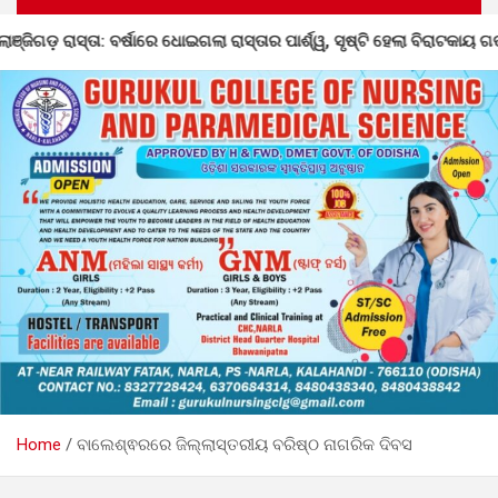
ର ପାର୍ଶ୍ୱ, ସୃଷ୍ଟି ହେଲା ବିରାଟକାୟ ଗର୍ତ୍ତ, ତୁରନ୍ତ ମରାମତି ଦାବି
Home
ବାଲେଶ୍ଵରରେ ଜିଲ୍ଲାସ୍ତରୀୟ ବରିଷ୍ଠ ନାଗରିକ ଦିବସ