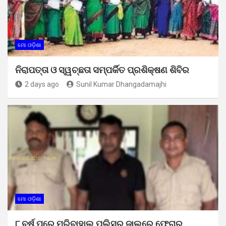
ମୋ ଓଡ଼ିଶା
ନିରାପତ୍ତା ଓ ସ୍ୱଚ୍ଛତା ସମ୍ପର୍କିତ ପ୍ରଶିକ୍ଷଣ ଶିବିର
2 days ago
Sunil Kumar Dhangadamajhi
ମୋ ଓଡ଼ିଶା
୮ ବର୍ଷ ପରେ ମୁରିବାହାଲ ପୁଲିସର ଜାଲରେ ଫେରାର