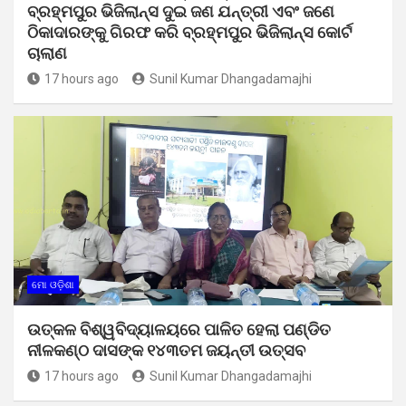
ବ୍ରହ୍ମପୁର ଭିଜିଲାନ୍ସ ଦୁଇ ଜଣ ଯନ୍ତ୍ରୀ ଏବଂ ଜଣେ
ଠିକାଦାରଙ୍କୁ ଗିରଫ କରି ବ୍ରହ୍ମପୁର ଭିଜିଲାନ୍ସ କୋର୍ଟ
ଚାଲାଣ
17 hours ago
Sunil Kumar Dhangadamajhi
ମୋ ଓଡ଼ିଶା
ଉତ୍କଳ ବିଶ୍ୱବିଦ୍ୟାଳୟରେ ପାଳିତ ହେଲା ପଣ୍ଡିତ
ନୀଳକଣ୍ଠ ଦାସଙ୍କ ୧୪୩ତମ ଜୟନ୍ତୀ ଉତ୍ସବ
17 hours ago
Sunil Kumar Dhangadamajhi