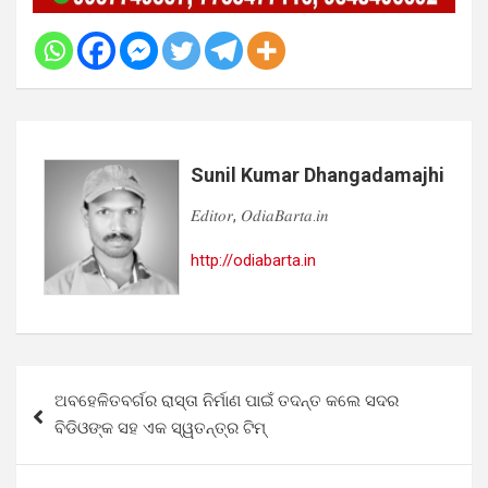
Sunil Kumar Dhangadamajhi
𝐸𝑑𝑖𝑡𝑜𝑟, 𝑂𝑑𝑖𝑎𝐵𝑎𝑟𝑡𝑎.𝑖𝑛
http://odiabarta.in
Post
ଅବହେଳିତବର୍ଗର ରାସ୍ତା ନିର୍ମାଣ ପାଇଁ ତଦନ୍ତ କଲେ ସଦର
navigation
ବିଡିଓଙ୍କ ସହ ଏକ ସ୍ୱତନ୍ତ୍ର ଟିମ୍