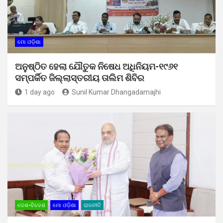
ମୋ ଓଡ଼ିଶା
ଅନୁଷ୍ଠିତ ହେଲା ଯୌତୁକ ନିଷେଧ ଅଧିନିୟମ-୧୯୬୧
ସମ୍ପର୍କିତ ଜିଲ୍ଲାସ୍ତରୀୟ ତାଲିମ ଶିବିର
1 day ago
Sunil Kumar Dhangadamajhi
ଦେଶ-ବିଦେଶ
ମୋ ଓଡ଼ିଶା
ରାଜନୀତି