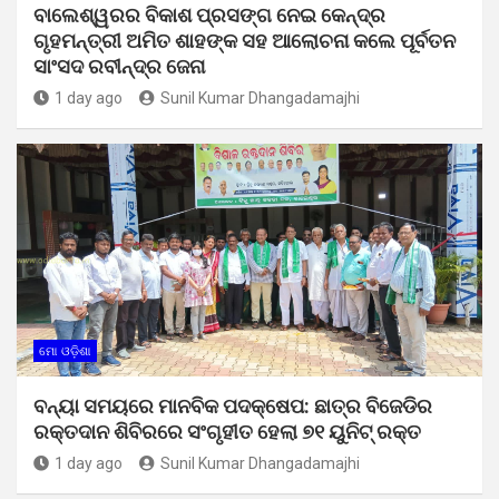
ବାଲେଶ୍ୱରର ବିକାଶ ପ୍ରସଙ୍ଗ ନେଇ କେନ୍ଦ୍ର
ଗୃହମନ୍ତ୍ରୀ ଅମିତ ଶାହଙ୍କ ସହ ଆଲୋଚନା କଲେ ପୂର୍ବତନ
ସାଂସଦ ରବୀନ୍ଦ୍ର ଜେନା
1 day ago
Sunil Kumar Dhangadamajhi
ମୋ ଓଡ଼ିଶା
ବନ୍ୟା ସମୟରେ ମାନବିକ ପଦକ୍ଷେପ: ଛାତ୍ର ବିଜେଡିର
ରକ୍ତଦାନ ଶିବିରରେ ସଂଗୃହୀତ ହେଲା ୭୧ ୟୁନିଟ୍ ରକ୍ତ
1 day ago
Sunil Kumar Dhangadamajhi