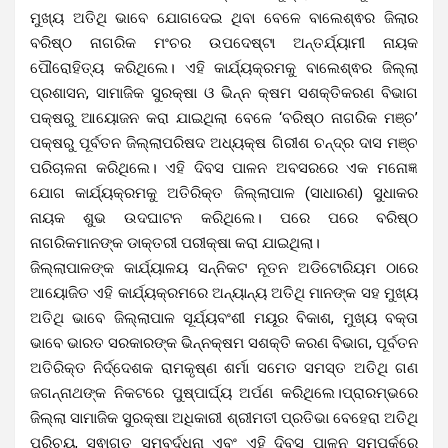
ମୁଖ୍ୟ ଅତିଥି ଭାବେ ଯୋଗଦେଇ ଥିବା ବେଳେ ବାଲେଶ୍ଵର ଜିଲାର
ବରିଷ୍ଠ ନାଗରିକ ମଂଚର ଉପଦେଷ୍ଟା ଅନ୍ତର୍ଯ୍ୟାମୀ ନାୟକ
ପୌରୋହିତ୍ୟ କରିଥିଲେ। ଏହି କାର୍ଯ୍ୟକ୍ରମକୁ ବାଲେଶ୍ଵର ଜିଲ୍ଲା
ପ୍ରଶାସନ, ସାମାଜିକ ସୁରକ୍ଷା ଓ ଭିନ୍ନ କ୍ଷମ ସଶକ୍ତିକରଣ ବିଭାଗ
ପକ୍ଷରୁ ଆୟୋଜନ କରା ଯାଇଥିଲା ବେଳେ ‘ବରିଷ୍ଠ ନାଗରିକ ମଞ୍ଚ’
ପକ୍ଷରୁ ପୂର୍ବତନ ଜିଲ୍ଲାପରିଷଦ ଅଧ୍ୟକ୍ଷ ଗିରୀଶ ଚନ୍ଦ୍ର ଦାସ ମଞ୍ଚ
ପରିଚାଳନା କରିଥିଲେ। ଏହି ଦିବସ ପାଳନ ଅବସରରେ ଏକ ମନୋଜ୍ଞ
ଯୋଗ କାର୍ଯ୍ୟକ୍ରମକୁ ଅତିରିକ୍ତ ଜିଲ୍ଲାପାଳ (ସାଧାରଣ) ସୁଧାକର
ନାୟକ ଶୁଭ ଉଦଘାଟନ କରିଥିଲେ। ପରେ ପରେ ବରିଷ୍ଠ
ନାଗରିକମାନଙ୍କ ଡାକ୍ତରୀ ପରୀକ୍ଷା କରା ଯାଇଥିଲା।
ଜିଲ୍ଲାପାଳଙ୍କ କାର୍ଯ୍ୟାଳୟ ସନ୍ନିକଟ ନୂତନ ଅଡିଟୋରିୟମ ଠାରେ
ଆୟୋଜିତ ଏହି କାର୍ଯ୍ୟକ୍ରମରେ ଅନ୍ୟାନ୍ୟ ଅତିଥି ମାନଙ୍କ ସହ ମୁଖ୍ୟ
ଅତିଥି ଭାବେ ଜିଲ୍ଲାପାଳ ସୂର୍ଯ୍ୟବଂଶୀ ମୟୂର ବିକାଶ, ମୁଖ୍ୟ ବକ୍ତା
ଭାବେ ଭାରତ ସରକାରଙ୍କ ଭିନ୍ନକ୍ଷମ ସଶକ୍ତି କରଣ ବିଭାଗ, ପୂର୍ବତନ
ଅତିରିକ୍ତ ନିର୍ଦ୍ଦେଶକ ରାମକୃଷ୍ଣ ଶର୍ମା ସମେତ ସମସ୍ତ ଅତିଥି ଗଣ
ଜଗନ୍ନାଥଙ୍କ ନିକଟରେ ପୁଷ୍ପାର୍ଘ୍ୟ ଅର୍ପଣ କରିଥିଲେ।ପ୍ରାରମ୍ଭରେ
ଜିଲ୍ଲା ସାମାଜିକ ସୁରକ୍ଷା ଅଧିକାରୀ ଶ୍ରୀମତୀ ପ୍ରତିଭା ବେହେରା ଅତିଥି
ପରିଚୟ, ସ୍ଵାଗତ ସମ୍ବର୍ଦ୍ଧନା ଏବଂ ଏହି ଦିବସ ପାଳନ ସମ୍ପର୍କରେ