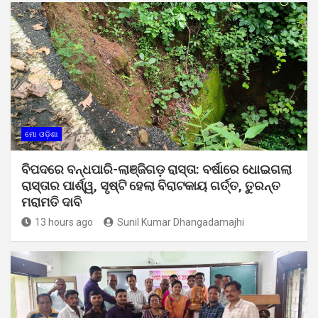
ମୋ ଓଡ଼ିଶା
ବିପଦରେ ବନ୍ଧପାରି-ଲାଞ୍ଜିଗଡ଼ ରାସ୍ତା: ବର୍ଷାରେ ଧୋଇଗଲା
ରାସ୍ତାର ପାର୍ଶ୍ୱ, ସୃଷ୍ଟି ହେଲା ବିରାଟକାୟ ଗର୍ତ୍ତ, ତୁରନ୍ତ
ମରାମତି ଦାବି
13 hours ago
Sunil Kumar Dhangadamajhi