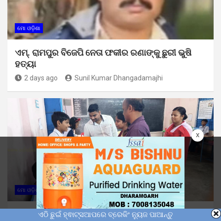
ମୋ ଓଡ଼ିଶା
ଏମ୍. ରାମପୁର ବିଜେପି ନେତା ଫକୀର ରଣାଙ୍କୁ ଛୁରୀ ଭୁଷି
ହତ୍ୟା
2 days ago
Sunil Kumar Dhangadamajhi
x
ମୋ ଓଡ଼ିଶା
ରିଷିଡା ଶିଶୁମନ୍ଦିରରେ ଜ୍ଞାନବିଜ୍ଞାନ ମେଳା: ୧୩୮ ପ୍ରକଳ୍ପ
ଏଠି ଛୁଇଁ ହ୍ଵାଟ୍ସଆପରେ ବ୍ରେକିଂ ନ୍ୟୁଜ ପାଆନ୍ତୁ