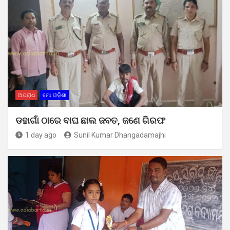
ଅପରାଧ
ମୋ ଓଡ଼ିଶା
ଡହାଗାଁ ଠାରେ ବାଘ ଛାଲ ଜବତ, ଜଣେ ଗିରଫ
1 day ago
Sunil Kumar Dhangadamajhi