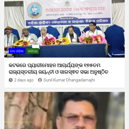
ମୋ ଓଡ଼ିଶା
ସାହିତ୍ୟ
କଟକରେ ପ୍ୟାରୀମୋହନ ଆଚାର୍ଯ୍ୟଙ୍କ ୧୭୫ତମ
ରାଜ୍ୟସ୍ତରୀୟ ଜୟନ୍ତୀ ଓ ସାରସ୍ଵତ ସଭା ଅନୁଷ୍ଠିତ
2 days ago
Sunil Kumar Dhangadamajhi