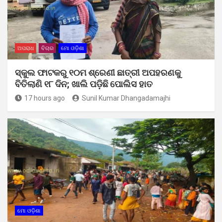
ଅପରାଧ
ବିଚାର
ମୋ ଓଡ଼ିଶା
ସ୍କୁଲ ଫାଟକରୁ ୧୦ମ ଶ୍ରେଣୀ ଛାତ୍ରୀ ଅପହରଣକୁ
ବିତିଲାଣି ୧୮ ଦିନ; ଖାଲି ପଡ଼ିଛି ପୋଲିସ ହାତ
17 hours ago
Sunil Kumar Dhangadamajhi
ମୋ ଓଡ଼ିଶା