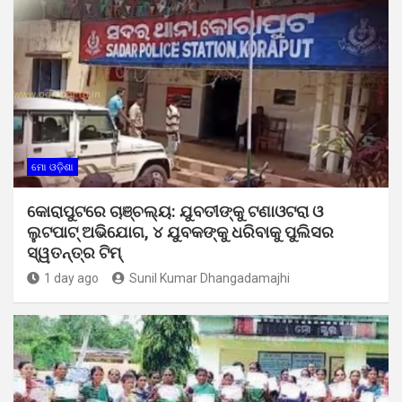
ମୋ ଓଡ଼ିଶା
କୋରାପୁଟରେ ଚାଞ୍ଚଲ୍ୟ: ଯୁବତୀଙ୍କୁ ଟଣାଓଟରା ଓ
ଲୁଟପାଟ୍ ଅଭିଯୋଗ, ୪ ଯୁବକଙ୍କୁ ଧରିବାକୁ ପୁଲିସର
ସ୍ୱତନ୍ତ୍ର ଟିମ୍
1 day ago
Sunil Kumar Dhangadamajhi