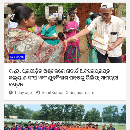
ମୋ ଓଡ଼ିଶା
ବନ୍ୟା ପ୍ରପୀଡ଼ିତ ଅଞ୍ଚଳରେ ନାବାର୍ଡ ଅବସରପ୍ରାପ୍ତ
କଲ୍ୟାଣ ସଂଘ ଏବଂ ଯୁବବିକାଶ ପକ୍ଷରୁ ରିଲିଫ୍ ସାମଗ୍ରୀ
ବଣ୍ଟନ
1 day ago
Sunil Kumar Dhangadamajhi