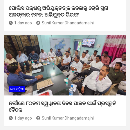
ପୋଲିସ ପକ୍ଷରୁ ଅଭିଯୁକ୍ତଙ୍କ କବଜାରୁ ଚୋରି ସୁନା
ଅଳଙ୍କାର ଜବତ: ଅଭିଯୁକ୍ତ ଗିରଫ
1 day ago
Sunil Kumar Dhangadamajhi
ମୋ ଓଡ଼ିଶା
ନର୍ଲାରେ ୮୦ତମ ସ୍ୱାଧିନତା ଦିବସ ପାଳନ ପାଇଁ ପ୍ରସ୍ତୁତି
ବୈଠକ
1 day ago
Sunil Kumar Dhangadamajhi