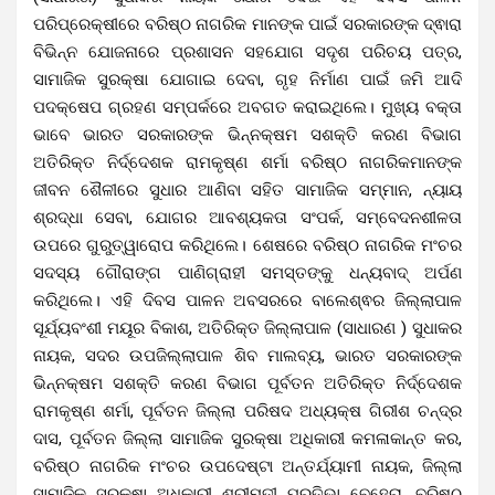
ପରିପ୍ରେକ୍ଷୀରେ ବରିଷ୍ଠ ନାଗରିକ ମାନଙ୍କ ପାଇଁ ସରକାରଙ୍କ ଦ୍ଵାରା
ବିଭିନ୍ନ ଯୋଜନାରେ ପ୍ରଶାସନ ସହଯୋଗ ସଦୃଶ ପରିଚୟ ପତ୍ର,
ସାମାଜିକ ସୁରକ୍ଷା ଯୋଗାଇ ଦେବା, ଗୃହ ନିର୍ମାଣ ପାଇଁ ଜମି ଆଦି
ପଦକ୍ଷେପ ଗ୍ରହଣ ସମ୍ପର୍କରେ ଅବଗତ କରାଇଥିଲେ। ମୁଖ୍ୟ ବକ୍ତା
ଭାବେ ଭାରତ ସରକାରଙ୍କ ଭିନ୍ନକ୍ଷମ ସଶକ୍ତି କରଣ ବିଭାଗ
ଅତିରିକ୍ତ ନିର୍ଦ୍ଦେଶକ ରାମକୃଷ୍ଣ ଶର୍ମା ବରିଷ୍ଠ ନାଗରିକମାନଙ୍କ
ଜୀବନ ଶୈଳୀରେ ସୁଧାର ଆଣିବା ସହିତ ସାମାଜିକ ସମ୍ମାନ, ନ୍ୟାୟ
ଶ୍ରଦ୍ଧା ସେବା, ଯୋଗର ଆବଶ୍ୟକତା ସଂପର୍କ, ସମ୍ବେଦନଶୀଳତା
ଉପରେ ଗୁରୁତ୍ୱାରୋପ କରିଥିଲେ। ଶେଷରେ ବରିଷ୍ଠ ନାଗରିକ ମଂଚର
ସଦସ୍ୟ ଗୌରାଙ୍ଗ ପାଣିଗ୍ରାହୀ ସମସ୍ତଙ୍କୁ ଧନ୍ୟବାଦ୍ ଅର୍ପଣ
କରିଥିଲେ। ଏହି ଦିବସ ପାଳନ ଅବସରରେ ବାଲେଶ୍ଵର ଜିଲ୍ଲାପାଳ
ସୂର୍ଯ୍ୟବଂଶୀ ମୟୂର ବିକାଶ, ଅତିରିକ୍ତ ଜିଲ୍ଲାପାଳ (ସାଧାରଣ ) ସୁଧାକର
ନାୟକ, ସଦର ଉପଜିଲ୍ଲାପାଳ ଶିବ ମାଲବ୍ୟ, ଭାରତ ସରକାରଙ୍କ
ଭିନ୍ନକ୍ଷମ ସଶକ୍ତି କରଣ ବିଭାଗ ପୂର୍ବତନ ଅତିରିକ୍ତ ନିର୍ଦ୍ଦେଶକ
ରାମକୃଷ୍ଣ ଶର୍ମା, ପୂର୍ବତନ ଜିଲ୍ଲା ପରିଷଦ ଅଧ୍ୟକ୍ଷ ଗିରୀଶ ଚନ୍ଦ୍ର
ଦାସ, ପୂର୍ବତନ ଜିଲ୍ଲା ସାମାଜିକ ସୁରକ୍ଷା ଅଧିକାରୀ କମଳାକାନ୍ତ କର,
ବରିଷ୍ଠ ନାଗରିକ ମଂଚର ଉପଦେଷ୍ଟା ଅନ୍ତର୍ଯ୍ୟାମୀ ନାୟକ, ଜିଲ୍ଲା
ସାମାଜିକ ସୁରକ୍ଷା ଅଧିକାରୀ ଶ୍ରୀମତୀ ପ୍ରତିଭା ବେହେରା, ବରିଷ୍ଠ