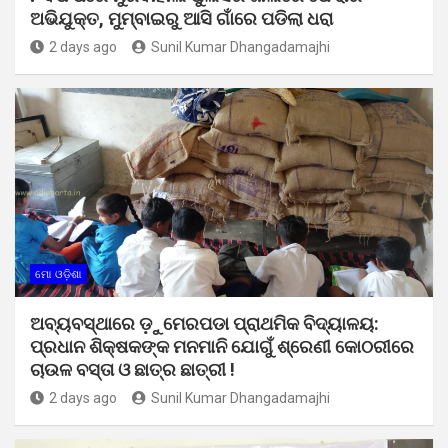
ଅଭିଯୁକ୍ତ, ମୁମ୍ବାଇରୁ ଆସି ଗାଁରେ ପଡିଲା ଧରା
2 days ago
Sunil Kumar Dhangadamajhi
ମୋ ଓଡ଼ିଶା
ଅବ୍ୟବସ୍ଥାରେ ଡ଼ୁମେରପଡା ପ୍ରାଥମିକ ବିଦ୍ୟାଳୟ:
ପ୍ରଧାନ ଶିକ୍ଷକଙ୍କ ମନମାନି ଯୋଗୁଁ ଶ୍ରେଣୀ କୋଠରୀରେ
ଚାଉଳ ବସ୍ତା ଓ ଛାତ୍ର ଛାତ୍ରୀ !
2 days ago
Sunil Kumar Dhangadamajhi