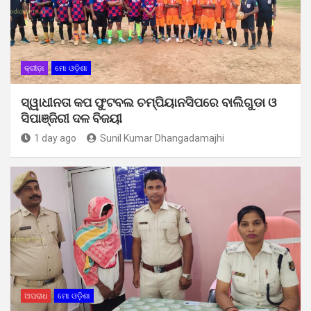
କ୍ରୀଡ଼ା
ମୋ ଓଡ଼ିଶା
ସ୍ୱାଧୀନତା କପ ଫୁଟବଲ ଚମ୍ପିୟାନସିପରେ ବାଲିଗୁଡା ଓ
ସିପାଞ୍ଜିରୀ ଦଳ ବିଜୟୀ
1 day ago
Sunil Kumar Dhangadamajhi
ଅପରାଧ
ମୋ ଓଡ଼ିଶା