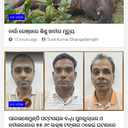
ମୋ ଓଡ଼ିଶା
ନର୍ଲା ରେଞ୍ଜରେ ଶିଶୁ ହାତୀର ମୃତ୍ୟୁ
15 hours ago
Sunil Kumar Dhangadamajhi
ମୋ ଓଡ଼ିଶା
ପାରଳାଖେମୁଣ୍ଡି ପଟ୍ଟନାୟକ ବନ୍ଧ ପୁନରୁଦ୍ଧାର ଓ
ନବୀକରଣରେ ୫୫.୬୯ ଲକ୍ଷ ଟଙ୍କାର ଠକେଇ ଘଟଣାରେ