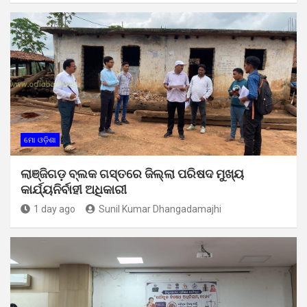
ମୋ ଓଡ଼ିଶା
ଲାଞ୍ଜିଗଡ଼ ବ୍ଲକ ଗସ୍ତରେ ଜିଲ୍ଲା ପରିଷଦ ମୁଖ୍ୟ
କାର୍ଯ୍ୟନିର୍ବାହୀ ଅଧିକାରୀ
1 day ago
Sunil Kumar Dhangadamajhi