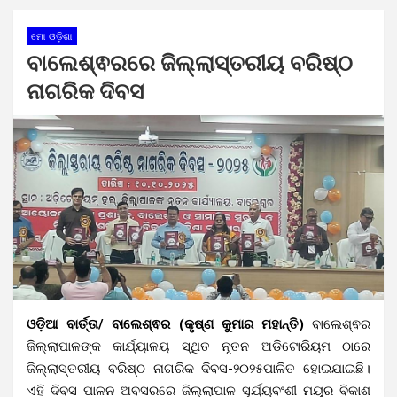
ମୋ ଓଡ଼ିଶା
ବାଲେଶ୍ଵରରେ ଜିଲ୍ଲାସ୍ତରୀୟ ବରିଷ୍ଠ
ନାଗରିକ ଦିବସ
ଓଡ଼ିଆ ବାର୍ତ୍ତା/ ବାଲେଶ୍ଵର (କୃଷ୍ଣ କୁମାର ମହାନ୍ତି)
ବାଲେଶ୍ଵର
ଜିଲ୍ଲାପାଳଙ୍କ କାର୍ଯ୍ୟାଳୟ ସ୍ଥିତ ନୂତନ ଅଡିଟୋରିୟମ ଠାରେ
ଜିଲ୍ଲାସ୍ତରୀୟ ବରିଷ୍ଠ ନାଗରିକ ଦିବସ-୨୦୨୫ପାଳିତ ହୋଇଯାଇଛି।
ଏହି ଦିବସ ପାଳନ ଅବସରରେ ଜିଲ୍ଲାପାଳ ସୂର୍ଯ୍ୟବଂଶୀ ମୟୂର ବିକାଶ