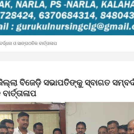
ବର୍ଦ୍ଧନା ଓ ସାଙ୍ଗଠନିକ ବାର୍ତ୍ତାଳାପ
ଜିଲ୍ଲା ବିଜେଡ଼ି ସଭାପତିଙ୍କୁ ସ୍ବାଗତ ସମ୍ବର୍
ବାର୍ତ୍ତାଳାପ