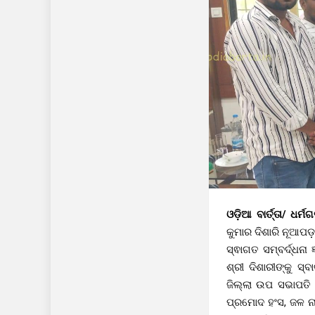
ଓଡ଼ିଆ ବାର୍ତ୍ତା/ ଧର୍
କୁମାର ଦିଶାରି ନୂଆପଡ
ସ୍ଵାଗତ ସମ୍ବର୍ଦ୍ଧନା
ଶ୍ରୀ ଦିଶାରୀଙ୍କୁ ସ
ଜିଲ୍ଲା ଉପ ସଭାପତି 
ପ୍ରମୋଦ ହଂସ, ଜଳ ନା