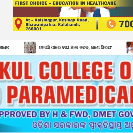
ହାଗାଁ ଠାରେ ବାଘ ଛାଲ ଜବତ, ଜଣେ ଗିରଫ
ବିଦ୍ୟାଳୟରସ୍ତରୀୟ ଜ