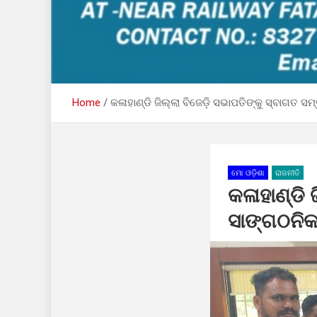
Home
କଳାହାଣ୍ଡି ଜିଲ୍ଲା ବିଜେଡ଼ି ସଭାପତିଙ୍କୁ ସ୍ବାଗତ ସମ୍
ମୋ ଓଡ଼ିଶା
ରାଜନୀତି
କଳାହାଣ୍ଡି 
ସାଙ୍ଗଠନିକ 