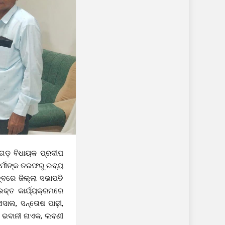
ିଗଡ଼ ବିଧାୟକ ପ୍ରଦୀପ
କର୍ମୀଙ୍କ ତରଫରୁ ଭବ୍ୟ
ତ୍ବରେ ଜିଲ୍ଲା ସଭାପତି
ଉକ୍ତ କାର୍ଯ୍ୟକ୍ରମରେ
ସାଲ, ସନ୍ତୋଷ ପାଢ଼ୀ,
, ଭବାନୀ ନାଏକ, ଲବଣୀ