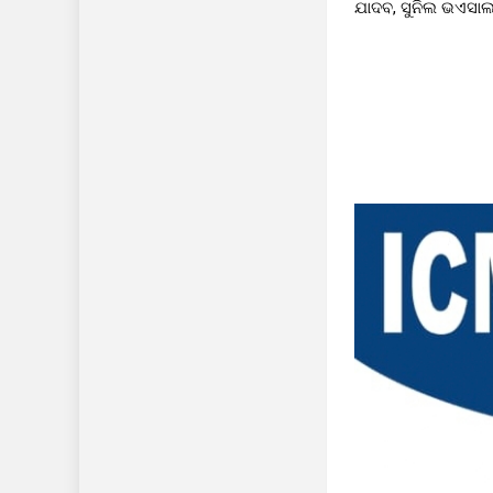
ଯାଦବ, ସୁନିଲ ଭଏସାଲ