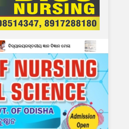
୍ଞାନ ବିଜ୍ଞାନ ମେଳା
ବ୍ଳକସ୍ତରୀୟ ସ୍ୱାଧୀନତା ଦିବସ ପାଇଁ ପ୍ରସ