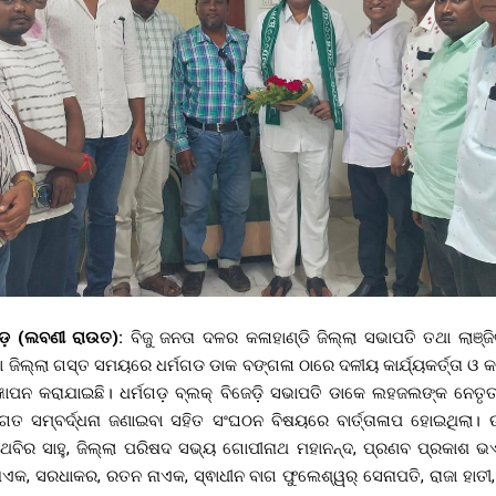
ମଗଡ଼ (ଲବଣୀ ରାଉତ):
ବିଜୁ ଜନତା ଦଳର କଳାହାଣ୍ଡି ଜିଲ୍ଲା ସଭାପତି ତଥା ଲାଞ୍ଜ
଼ା ଜିଲ୍ଲା ଗସ୍ତ ସମୟରେ ଧର୍ମଗଡ ଡାକ ବଙ୍ଗଳା ଠାରେ ଦଳୀୟ କାର୍ଯ୍ୟକର୍ତ୍ତା ଓ 
 ଜ୍ଞାପନ କରାଯାଇଛି। ଧର୍ମଗଡ଼ ବ୍ଲକ୍ ବିଜେଡ଼ି ସଭାପତି ଡାକେ ଲହଜଲଙ୍କ ନେତୃ
୍ବାଗତ ସମ୍ବର୍ଦ୍ଧନା ଜଣାଇବା ସହିତ ସଂଘଠନ ବିଷୟରେ ବାର୍ତ୍ତାଳାପ ହୋଇଥିଲା। 
ଥବିର ସାହୁ, ଜିଲ୍ଲା ପରିଷଦ ସଭ୍ୟ ଗୋପୀନାଥ ମହାନନ୍ଦ, ପ୍ରଣବ ପ୍ରକାଶ ଭଏ
ଏକ, ସରଧାକର, ରତନ ନାଏକ, ସ୍ଵାଧୀନ ବାଗ ଫୁଲେଶ୍ୱର୍ ସେନାପତି, ରାଜା ହାତୀ