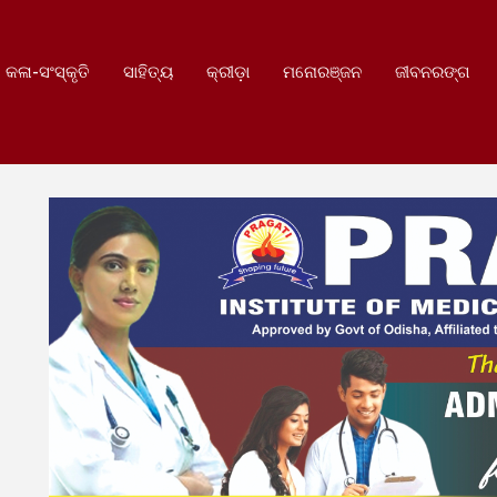
କଳା-ସଂସ୍କୃତି
ସାହିତ୍ୟ
କ୍ରୀଡ଼ା
ମନୋରଞ୍ଜନ
ଜୀବନରଙ୍ଗ