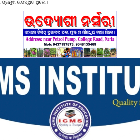
 ପ୍ରମୁଖ ଉପସ୍ଥିତ ଥିଲେ।