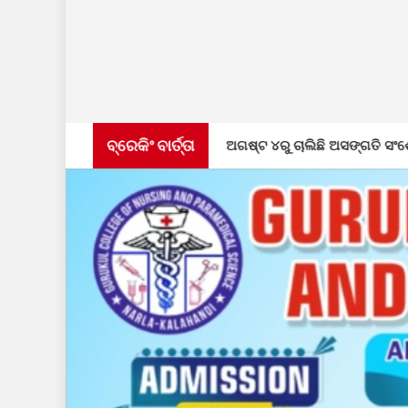
ବ୍ରେକିଂ ବାର୍ତ୍ତା
କାର୍ଯ୍ୟ ପ୍ରସଙ୍ଗ: ଅଗଷ୍ଟ ୪ରୁ ଚାଲିଛି ଅସଙ୍ଗତି ସଂଶୋଧନ
ଡ