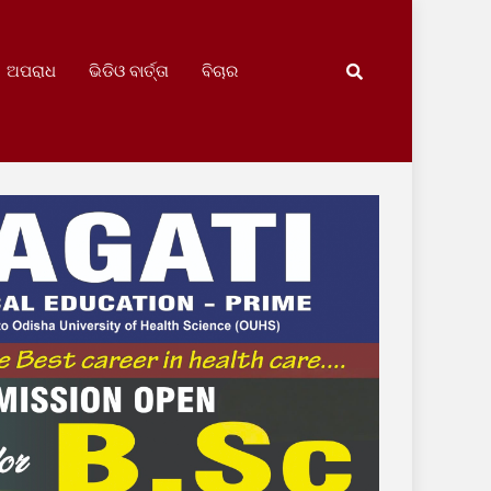
ଅପରାଧ
ଭିଡିଓ ବାର୍ତ୍ତା
ବିଚାର