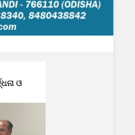
ଦ୍ଧନା ଓ