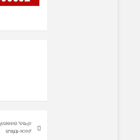
ନ୍ଦୋଳନର ‘ବସନ୍ତ
ସଂଖ୍ୟା-୨୦୨୬’