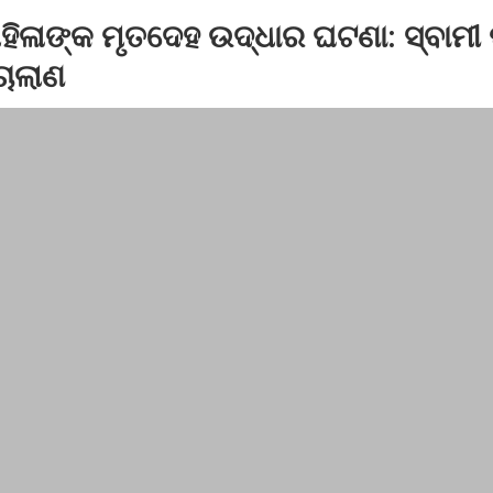
ମହିଳାଙ୍କ ମୃତଦେହ ଉଦ୍ଧାର ଘଟଣା: ସ୍ବାମୀ
େପି ନେତା ଫକୀର ରଣାଙ୍କୁ ଛୁରୀ ଭୁଷି ହତ୍ୟା
ଚାଲାଣ