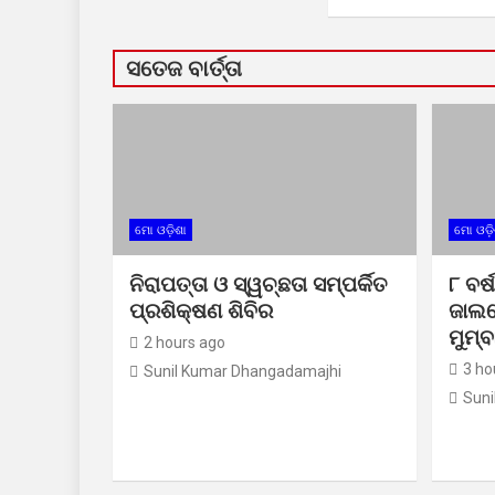
ସତେଜ ବାର୍ତ୍ତା
ମୋ ଓଡ଼ିଶା
ମୋ ଓଡ଼ି
ନିରାପତ୍ତା ଓ ସ୍ୱଚ୍ଛତା ସମ୍ପର୍କିତ
୮ ବର୍
ପ୍ରଶିକ୍ଷଣ ଶିବିର
ଜାଲର
ମୁମ୍ବ
2 hours ago
3 ho
Sunil Kumar Dhangadamajhi
Suni