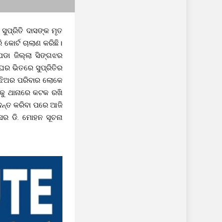
ସୁପ୍ରିତି ଦାସଙ୍କ ମୃତ
କୋର୍ଟ ଚାଲାଣ କରିଛି।
ପଡା ଜିଲ୍ଲା ସିଙ୍ଗଝର
ଘର ଭିତରେ ସୁପ୍ରିତିର
 ଝିଅର ପରିବାର ଲୋକେ
 କୁ ଥାନାରେ କଟକ ରଖି
ଦନ୍ତ କରିବା ପରେ ଆଜି
ସର ଡି. ମୋହନ ସୂଚନା