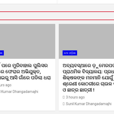
ଶା
ମୋ ଓଡ଼ିଶା
ଷ ପରେ ମୁରିବାହାଲ ପୁଲିସର
ଅବ୍ୟବସ୍ଥାରେ ଡ଼ୁମେରପଡ
େ ଫେରାର ଅଭିଯୁକ୍ତ,
ପ୍ରାଥମିକ ବିଦ୍ୟାଳୟ: ପ୍ର
ାଇରୁ ଆସି ଗାଁରେ ପଡିଲା ଧରା
ଶିକ୍ଷକଙ୍କ ମନମାନି ଯୋଗୁଁ
ଶ୍ରେଣୀ କୋଠରୀରେ ଚାଉଳ ବ
urs ago
ଓ ଛାତ୍ର ଛାତ୍ରୀ !
l Kumar Dhangadamajhi
3 hours ago
Sunil Kumar Dhangadamajhi