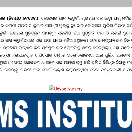
କସରା (ହିରଣ୍ୟ ବେହେରା):
କୋକସରା ଥାନା ଲଡୁଗାଁ ଗ୍ରାମର ଏକ ଭଡ଼ା ଘରୁ ମହିଳା 
 ସ୍ବାମୀ ପ୍ରଭାସ କୁମାର ଦାସ (୩୫)ଙ୍କୁ ବୁଧବାର କୋକସରା ପୁଲିସ ଗିରଫ କରି 
ୁଗାଁ ଗ୍ରାମର ସୁରଞ୍ଜନ ଦାସଙ୍କ ଦ୍ବିତୀୟ ଝିଅ ସୁପ୍ରିତି ଦାସ ଓ ଜ୍ବାଇଁ ନୁଆ
ାର ଦାସ ଲଡୁଗାଁଠାରେ ଏକ ଭଡ଼ା ଘରେ ରହିଆସୁଥିଲେ। ତେବେ ମଙ୍ଗଳବାର ଦିନ 
େଖି ପ୍ରଭାସ ଉଦ୍ଧାର କରି ଶ୍ବଶୁର ଘର ଲୋକଙ୍କୁ ଖବର ଦେଇଥିଲା। ଏହା ପରେ
ୁ ହତ୍ୟା କରାଯାଇଥିବା ଅଭିଯୋଗ ଆଣିବା ପରେ କୋକସରା ଥାନା ପୁଲିସ ପ୍ରଭାସ
ଥିଲା। ଏନେଇ କୋକସରା ଥାନାରେ ଏକ ମାମଲା ରୁଜୁ କରି ପୁଲିସ ବିଭିନ୍ନ ଦିଗକୁ ତ
ମାର ଦାସଙ୍କୁ ଗିରଫ କରି କୋର୍ଟ ଚାଲାଣ କରାଯାଇଥିବା ନେଇ ତଦନ୍ତକାରୀ ଅଫି