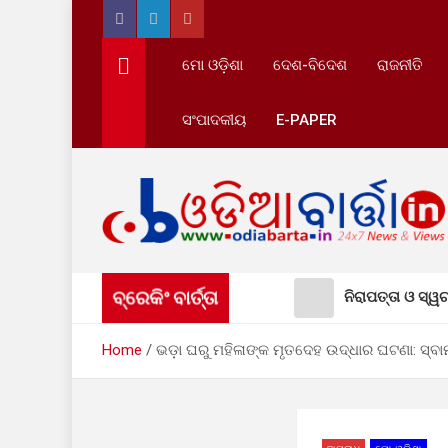
Skip
to
content
ମୋ ଓଡ଼ିଶା
ଦେଶ-ବିଦେଶ
ରାଜନୀତି
ସଂପାଦକୀୟ
E-PAPER
OdiaBarta.in
24x7News&Views
ବ୍ରେକିଂ ବାର୍ତ୍ତା
ନିରାପତ୍ତା ଓ ସ୍ୱଚ
୮ ବର୍ଷ ପରେ ମୁରି
Home
ଭଡ଼ା ଘରୁ ମହିଳାଙ୍କ ମୃତଦେହ ଉଦ୍ଧାର ଘଟଣା: ସ୍ବା
ଅବ୍ୟବସ୍ଥାରେ ଡ଼ୁ
କଟକରେ ପ୍ୟାରୀମୋ