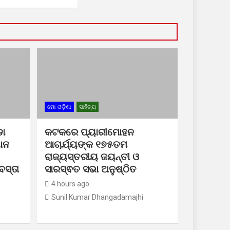
ମୋ ଓଡ଼ିଶା
ସାହିତ୍ୟ
ା
କଟକରେ ପ୍ୟାରୀମୋହନ
ଧାନ
ଆଚାର୍ଯ୍ୟଙ୍କ ୧୭୫ତମ
ରାଜ୍ୟସ୍ତରୀୟ ଜୟନ୍ତୀ ଓ
ସ୍ତା
ସାରସ୍ଵତ ସଭା ଅନୁଷ୍ଠିତ
4 hours ago
Sunil Kumar Dhangadamajhi