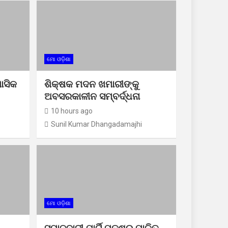
ମୋ ଓଡ଼ିଶା
ାସିକ
ଶିକ୍ଷକ ମଦନ ଖମାରୀଙ୍କୁ
ଅବସରକାଳୀନ ସମ୍ବର୍ଦ୍ଧନା
10 hours ago
Sunil Kumar Dhangadamajhi
ମୋ ଓଡ଼ିଶା