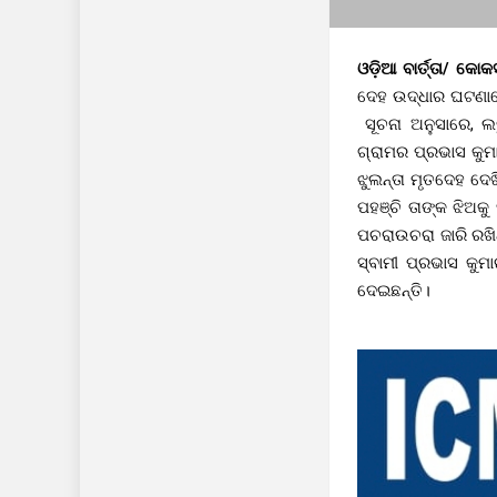
ଓଡ଼ିଆ ବାର୍ତ୍ତା/ କୋ
ଦେହ ଉଦ୍ଧାର ଘଟଣାରେ
ସୂଚନା ଅନୁସାରେ, ଲଡ
ଗ୍ରାମର ପ୍ରଭାସ କୁମ
ଝୁଲନ୍ତା ମୃତଦେହ ଦ
ପହଞ୍ଚି ତାଙ୍କ ଝିଅକ
ପଚରାଉଚରା ଜାରି ରଖି
ସ୍ବାମୀ ପ୍ରଭାସ କୁ
ଦେଇଛନ୍ତି।