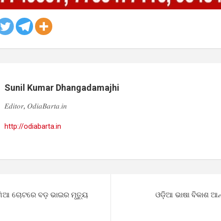
Sunil Kumar Dhangadamajhi
𝐸𝑑𝑖𝑡𝑜𝑟, 𝑂𝑑𝑖𝑎𝐵𝑎𝑟𝑡𝑎.𝑖𝑛
http://odiabarta.in
ଗିଆ ଚୋଟରେ ବଡ଼ ଭାଇର ମୃତ୍ୟୁ
ଓଡ଼ିଆ ଭାଷା ବିକାଶ ଆ