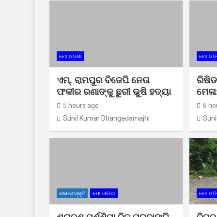
ମୋ ଓଡ଼ିଶା
ମୋ ଓଡ଼ି
ଏମ୍. ରାମପୁର ବିଜେପି ନେତା
ରିଷିଡ
ଫକୀର ରଣାଙ୍କୁ ଛୁରୀ ଭୁଷି ହତ୍ୟା
ମେଳା
5 hours ago
6 ho
Sunil Kumar Dhangadamajhi
Suni
କଳା-ସଂସ୍କୃତି
ମୋ ଓଡ଼ିଶା
ମୋ ଓଡ଼ି