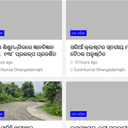
ଶା
ମୋ ଓଡ଼ିଶା
ା ଶିଶୁମନ୍ଦିରରେ ଜ୍ଞାନବିଜ୍ଞାନ
ସରିଆଁ କ୍ଲଷ୍ଟର ସ୍ତରୀୟ ମ
: ୧୩୮ ପ୍ରକଳ୍ପ ପ୍ରଦର୍ଶିତ
ବୈଠକ ଅନୁଷ୍ଠିତ
urs ago
10 hours ago
l Kumar Dhangadamajhi
Sunil Kumar Dhangadamajhi
ଶା
ମୋ ଓଡ଼ିଶା