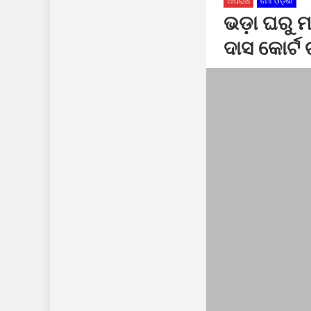
ଅପରାଧ
ମୋ ଓଡ଼ିଶା
ଭଡ଼ା ଘରୁ 
ଏମ୍. ରାମପୁର ବିଜ
ଦାସ କୋର୍ଟ 