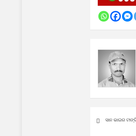
Post
ସାନ ଭାଇର ଟାଙ୍
navigation