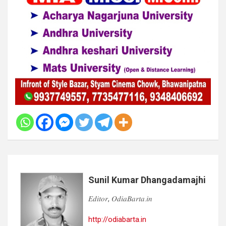
Sunil Kumar Dhangadamajhi
𝐸𝑑𝑖𝑡𝑜𝑟, 𝑂𝑑𝑖𝑎𝐵𝑎𝑟𝑡𝑎.𝑖𝑛
http://odiabarta.in