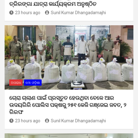
ତ୍ରିରଙ୍ଗା ଯାତ୍ରା କାର୍ଯ୍ୟକ୍ରମ ଅନୁଷ୍ଠିତ
23 hours ago
Sunil Kumar Dhangadamajhi
ଅପରାଧ
ମୋ ଓଡ଼ିଶା
ଚୋରା ଚାଲାଣ ପାଇଁ ପ୍ରସ୍ତୁତ ହେଉଥିବା ବେଳେ ଆର
ଉଦୟଗିରି ପୋଲିସ ପକ୍ଷରୁ ୨୫୧ କେଜି ଗଞ୍ଜେଇ ଜବତ, ୨
ଗିରଫ
23 hours ago
Sunil Kumar Dhangadamajhi