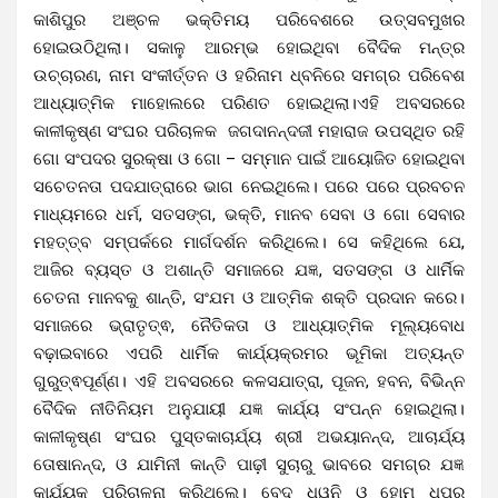
କାଶିପୁର ଅଞ୍ଚଳ ଭକ୍ତିମୟ ପରିବେଶରେ ଉତ୍ସବମୁଖର
ହୋଇଉଠିଥିଲା। ସକାଳୁ ଆରମ୍ଭ ହୋଇଥିବା ବୈଦିକ ମନ୍ତ୍ର
ଉଚ୍ଚାରଣ, ନାମ ସଂକୀର୍ତ୍ତନ ଓ ହରିନାମ ଧ୍ବନିରେ ସମଗ୍ର ପରିବେଶ
ଆଧ୍ୟାତ୍ମିକ ମାହୋଲରେ ପରିଣତ ହୋଇଥିଲା।ଏହି ଅବସରରେ
କାଳୀକୃଷ୍ଣ ସଂଘର ପରିଚାଳକ ଜଗଦାନନ୍ଦଜୀ ମହାରାଜ ଉପସ୍ଥିତ ରହି‌
ଗୋ ସଂପଦର ସୁରକ୍ଷା ଓ ଗୋ – ସମ୍ମାନ ପାଇଁ ଆୟୋଜିତ ହୋଇଥିବା
ସଚେତନତା ପଦଯାତ୍ରାରେ ଭାଗ ନେଇଥିଲେ। ପରେ ପରେ ପ୍ରବଚନ
ମାଧ୍ୟମରେ ଧର୍ମ, ସତସଙ୍ଗ, ଭକ୍ତି, ମାନବ ସେବା ଓ ଗୋ ସେବାର
ମହତ୍ତ୍ବ ସମ୍ପର୍କରେ ମାର୍ଗଦର୍ଶନ କରିଥିଲେ। ସେ କହିଥିଲେ ଯେ,
ଆଜିର ବ୍ୟସ୍ତ ଓ ଅଶାନ୍ତି ସମାଜରେ ଯଜ୍ଞ, ସତସଙ୍ଗ ଓ ଧାର୍ମିକ
ଚେତନା ମାନବକୁ ଶାନ୍ତି, ସଂଯମ ଓ ଆତ୍ମିକ ଶକ୍ତି ପ୍ରଦାନ କରେ।
ସମାଜରେ ଭ୍ରାତୃତ୍ଵ, ନୈତିକତା ଓ ଆଧ୍ୟାତ୍ମିକ ମୂଲ୍ୟବୋଧ
ବଢ଼ାଇବାରେ ଏପରି ଧାର୍ମିକ କାର୍ଯ୍ୟକ୍ରମର ଭୂମିକା ଅତ୍ୟନ୍ତ
ଗୁରୁତ୍ଵପୂର୍ଣ୍ଣ। ଏହି ଅବସରରେ କଳସଯାତ୍ରା, ପୂଜନ, ହବନ, ବିଭିନ୍ନ
ବୈଦିକ ନୀତିନିୟମ ଅନୁଯାୟୀ ଯଜ୍ଞ କାର୍ଯ୍ୟ ସଂପନ୍ନ ହୋଇଥିଲା।
କାଳୀକୃଷ୍ଣ ସଂଘର ପୁସ୍ତକାଚାର୍ଯ୍ୟ ଶ୍ରୀ ଅଭୟାନନ୍ଦ, ଆଚାର୍ଯ୍ୟ
ତୋଷାନନ୍ଦ, ଓ ଯାମିନୀ କାନ୍ତି ପାଢ଼ୀ ସୁଚାରୁ ଭାବରେ ସମଗ୍ର ଯଜ୍ଞ
କାର୍ଯ୍ୟକୁ ପରିଚାଳନା କରିଥିଲେ। ବେଦ ଧ୍ୱନି ଓ ହୋମ ଧୂପର