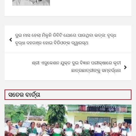
Post
ଦୁଇ ମାସ ହେଲା ମିଳୁନି ଡିବିଟି ଯୋଗେ ପାଉଥିବା ଭତ୍ତା: ବୃଦ୍ଧ
navigation
ବୃଦ୍ଧା ଦହଗଞ୍ଜ ହୋଇ ବିଡିଓଙ୍କ ଦ୍ୱାରସ୍ଥ
ଶ୍ରୀ ଏଜୁକେଶନ ଯୁକ୍ତ ଦୁଇ ବିଜ୍ଞାନ ପରୀକ୍ଷାରେ କୃତୀ
ଛାତ୍ରଛାତ୍ରୀଙ୍କୁ ସମ୍ବର୍ଦ୍ଧନା
ସତେଜ ବାର୍ତ୍ତା