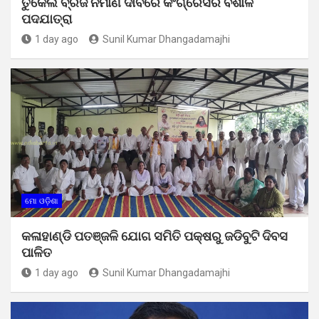
ତୁର୍କେଲ ବ୍ରିଜ ନିର୍ମାଣ ଦାବିରେ କଂଗ୍ରେସର ବିଶାଳ
ପଦଯାତ୍ରା
1 day ago
Sunil Kumar Dhangadamajhi
ମୋ ଓଡ଼ିଶା
କଳାହାଣ୍ଡି ପତଞ୍ଜଳି ଯୋଗ ସମିତି ପକ୍ଷରୁ ଜଡିବୁଟି ଦିବସ
ପାଳିତ
1 day ago
Sunil Kumar Dhangadamajhi