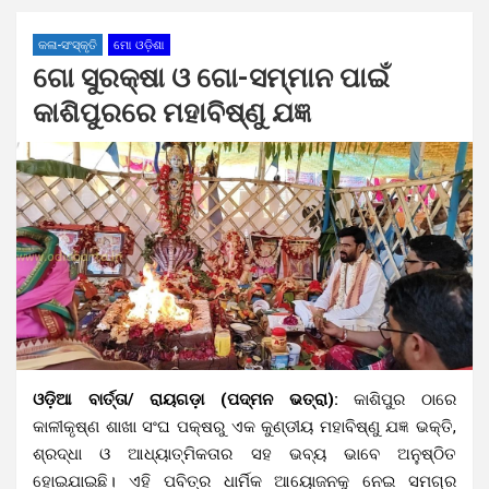
କଳା-ସଂସ୍କୃତି
ମୋ ଓଡ଼ିଶା
ଗୋ ସୁରକ୍ଷା ଓ ଗୋ-ସମ୍ମାନ ପାଇଁ
କାଶିପୁରରେ ମହାବିଷ୍ଣୁ ଯଜ୍ଞ
ଓଡ଼ିଆ ବାର୍ତ୍ତା/ ରାୟଗଡ଼ା (ପଦ୍ମନ ଭତ୍ରା):
କାଶିପୁର ଠାରେ
କାଳୀକୃଷ୍ଣ ଶାଖା ସଂଘ ପକ୍ଷରୁ ଏକ କୁଣ୍ଡୀୟ ମହାବିଷ୍ଣୁ ଯଜ୍ଞ ଭକ୍ତି,
ଶ୍ରଦ୍ଧା ଓ ଆଧ୍ୟାତ୍ମିକତାର ସହ ଭବ୍ୟ ଭାବେ ଅନୁଷ୍ଠିତ
ହୋଇଯାଇଛି। ଏହି ପବିତ୍ର ଧାର୍ମିକ ଆୟୋଜନକୁ ନେଇ ସମଗ୍ର