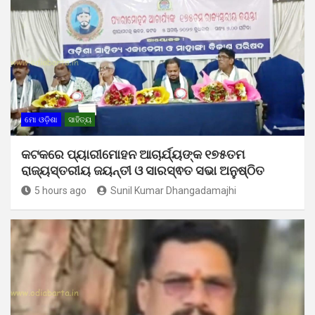
ମୋ ଓଡ଼ିଶା
ସାହିତ୍ୟ
କଟକରେ ପ୍ୟାରୀମୋହନ ଆଚାର୍ଯ୍ୟଙ୍କ ୧୭୫ତମ
ରାଜ୍ୟସ୍ତରୀୟ ଜୟନ୍ତୀ ଓ ସାରସ୍ଵତ ସଭା ଅନୁଷ୍ଠିତ
5 hours ago
Sunil Kumar Dhangadamajhi