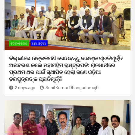
ଦେଶ-ବିଦେଶ
ମୋ ଓଡ଼ିଶା
ଦିଲ୍ଲୀରେ ଉତ୍କଳମଣି ଗୋପବନ୍ଧୁ ଦାସଙ୍କ ପ୍ରତିମୂର୍ତ୍ତି
ଅନାବରଣ କଲେ ମହାମହିମ ରାଷ୍ଟ୍ରପତି: ରାଜଧାନୀରେ
ପ୍ରଥମ ଥର ପାଇଁ ସ୍ଥାପିତ ହେଲା ଜଣେ ଓଡ଼ିଆ
ବରପୁତ୍ରଙ୍କ ପ୍ରତିମୂର୍ତ୍ତି
2 days ago
Sunil Kumar Dhangadamajhi