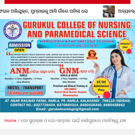
ିଲା ଧରା
ଅବ୍ୟବସ୍ଥାରେ ଡ଼ୁମେରପଡା ପ୍ରାଥମିକ ବିଦ୍ୟାଳୟ: ପ୍
Home
ଗୋ ସୁରକ୍ଷା ଓ ଗୋ-ସମ୍ମାନ ପାଇଁ କାଶିପୁରରେ ମହାବିଷ୍ଣୁ ଯଜ୍ଞ