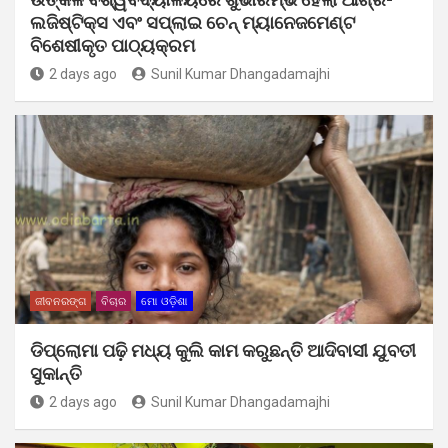
ଲଜିଷ୍ଟିକ୍ସ ଏବଂ ସପ୍ଲାଇ ଚେନ୍ ମ୍ୟାନେଜମେଣ୍ଟ
ବିଶେଷୀକୃତ ପାଠ୍ୟକ୍ରମ
2 days ago
Sunil Kumar Dhangadamajhi
ଜୀବନରଙ୍ଗ
ବିଚାର
ମୋ ଓଡ଼ିଶା
ଡିପ୍ଲୋମା ପଢ଼ି ମଧ୍ୟ କୁଲି କାମ କରୁଛନ୍ତି ଆଦିବାସୀ ଯୁବତୀ
ସୁକାନ୍ତି
2 days ago
Sunil Kumar Dhangadamajhi