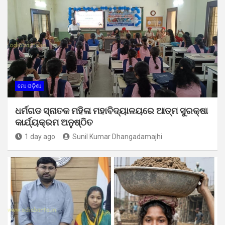
ମୋ ଓଡ଼ିଶା
ଧର୍ମଗଡ ସ୍ନାତକ ମହିଳା ମହାବିଦ୍ୟାଳୟରେ ଆତ୍ମ ସୁରକ୍ଷା
କାର୍ଯ୍ୟକ୍ରମ ଅନୁଷ୍ଠିତ
1 day ago
Sunil Kumar Dhangadamajhi