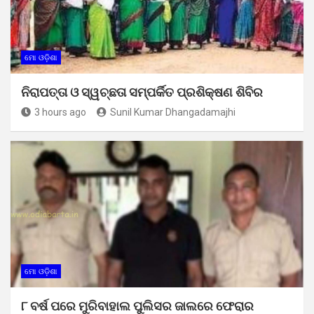
ମୋ ଓଡ଼ିଶା
ନିରାପତ୍ତା ଓ ସ୍ୱଚ୍ଛତା ସମ୍ପର୍କିତ ପ୍ରଶିକ୍ଷଣ ଶିବିର
3 hours ago
Sunil Kumar Dhangadamajhi
ମୋ ଓଡ଼ିଶା
୮ ବର୍ଷ ପରେ ମୁରିବାହାଲ ପୁଲିସର ଜାଲରେ ଫେରାର