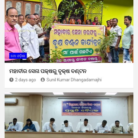
ମୋ ଓଡ଼ିଶା
ମହାବୀର ସେନା ପକ୍ଷରୁ ବୃକ୍ଷ ବଣ୍ଟନ
2 days ago
Sunil Kumar Dhangadamajhi