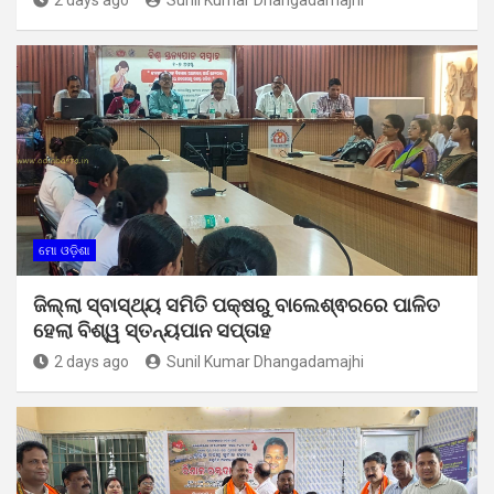
ମୋ ଓଡ଼ିଶା
ଜିଲ୍ଲା ସ୍ବାସ୍ଥ୍ୟ ସମିତି ପକ୍ଷରୁ ବାଲେଶ୍ଵରରେ ପାଳିତ
ହେଲା ବିଶ୍ୱ ସ୍ତନ୍ୟପାନ ସପ୍ତାହ
2 days ago
Sunil Kumar Dhangadamajhi