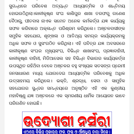
ସୁଗନ୍ଧରେ ପରିବେଶ ଅତ୍ୟନ୍ତ ଆଧ୍ୟାତ୍ମିକ ଓ ଶାନ୍ତିମୟ
ହୋଇଉଠିଥିଲା।କାଳୀକୃଷ୍ଣ ସଂଘ କାଶିପୁର ଶାଖା ତରଫରୁ ଗଣେଶ
ବୈଠାରୁ, ପୀତବାସ ନାଏକ ସମେତ ଅନେକ କର୍ମକର୍ତ୍ତା ଯଜ୍ଞ କାର୍ଯ୍ୟକୁ
ସଫଳ କରିବାରେ ଅକ୍ଳାନ୍ତ ପରିଶ୍ରମ କରିଥିଲେ। ଅଞ୍ଚଳବାସୀଙ୍କ
ସମୁହିକ ସହଯୋଗ, ଶୃଙ୍ଖଳା ଓ ଆତିଥ୍ୟ ସମଗ୍ର କାର୍ଯ୍ୟକ୍ରମକୁ
ଅଧିକ ସଫଳ ଓ ସୁସଂଗଠିତ କରିଥିଲା। ଏହି ପବିତ୍ର ଯଜ୍ଞ ଅବସରରେ
କାଳୀକୃଷ୍ଣ ସଂଘର ମୂଖ୍ୟସଂଘ, ବିଭିନ୍ନ ଶାଖାସଂଘ, ପ୍ରଜ୍ଞାବାହିନୀ,
କାଳୀକୃଷ୍ଣ ବାହିନୀ, ମିଡିଆସେଲ ସହ ବିଭିନ୍ନ ବିଭାଗର କାର୍ଯ୍ୟକର୍ତ୍ତା
ଉପସ୍ଥିତ ରହିଥ‌ିବା ବେଳେ ଅଞ୍ଚଳର ବହୁ ସଂଖ୍ୟକ ସତସଙ୍ଗ ପ୍ରେମୀ
ଜନସାଧାରଣ ମଧ୍ୟ ଯୋଗଦେଇ ଆଧ୍ୟାତ୍ମିକ ପରିବେଶକୁ ଅଧିକ
ଉତ୍ସାହମୟ କରିଥିଲେ। ଭକ୍ତି, ଶ୍ରଦ୍ଧା, ସେବା ଓ ସାମୁହିକ
ସ‌ହଯୋଗର ସୁନ୍ଦର ସମନ୍ବୟରେ ଅନୁଷ୍ଠିତ ଏହି ଏକ କୁଣ୍ଡୀୟ
ମହାବିଷ୍ଣୁ ଯଜ୍ଞ ଅଞ୍ଚଳରେ ଏକ ସ୍ମରଣୀୟ ଧାର୍ମିକ ଆୟୋଜନ ଭାବେ
ପରିଗଣିତ ହୋଇଛି।