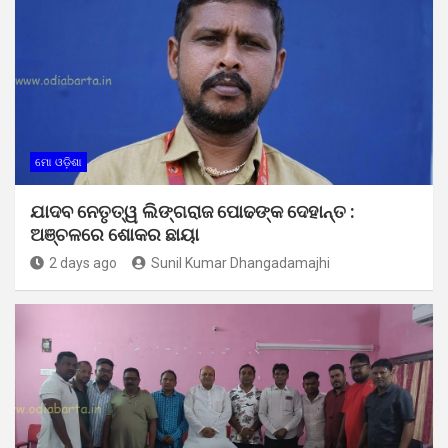
ମୋ ଓଡ଼ିଶା
ଯାଦବ ନେତୃତ୍ୱ ଲିଙ୍ଗରାଜ ପୋଢଙ୍କ ଦେହାନ୍ତ :
ଅଞ୍ଚଳରେ ଶୋକର ଛାୟା
2 days ago
Sunil Kumar Dhangadamajhi