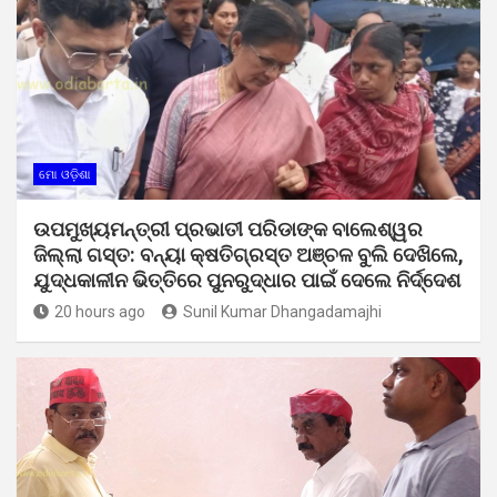
ମୋ ଓଡ଼ିଶା
ଉପମୁଖ୍ୟମନ୍ତ୍ରୀ ପ୍ରଭାତୀ ପରିଡାଙ୍କ ବାଲେଶ୍ୱର
ଜିଲ୍ଲା ଗସ୍ତ: ବନ୍ୟା କ୍ଷତିଗ୍ରସ୍ତ ଅଞ୍ଚଳ ବୁଲି ଦେଖିଲେ,
ଯୁଦ୍ଧକାଳୀନ ଭିତ୍ତିରେ ପୁନରୁଦ୍ଧାର ପାଇଁ ଦେଲେ ନିର୍ଦ୍ଦେଶ
20 hours ago
Sunil Kumar Dhangadamajhi