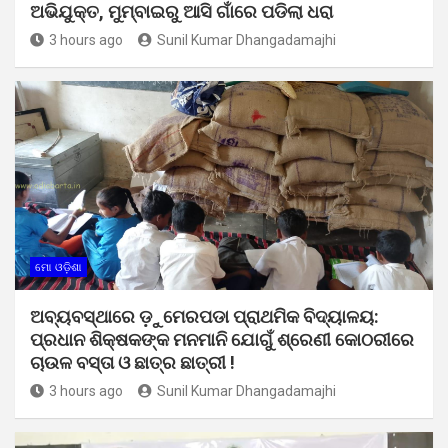
ଅଭିଯୁକ୍ତ, ମୁମ୍ବାଇରୁ ଆସି ଗାଁରେ ପଡିଲା ଧରା
3 hours ago
Sunil Kumar Dhangadamajhi
ମୋ ଓଡ଼ିଶା
ଅବ୍ୟବସ୍ଥାରେ ଡ଼ୁମେରପଡା ପ୍ରାଥମିକ ବିଦ୍ୟାଳୟ:
ପ୍ରଧାନ ଶିକ୍ଷକଙ୍କ ମନମାନି ଯୋଗୁଁ ଶ୍ରେଣୀ କୋଠରୀରେ
ଚାଉଳ ବସ୍ତା ଓ ଛାତ୍ର ଛାତ୍ରୀ !
3 hours ago
Sunil Kumar Dhangadamajhi