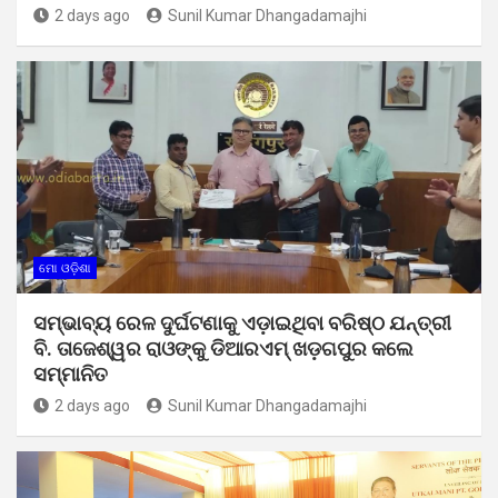
2 days ago
Sunil Kumar Dhangadamajhi
ମୋ ଓଡ଼ିଶା
ସମ୍ଭାବ୍ୟ ରେଳ ଦୁର୍ଘଟଣାକୁ ଏଡ଼ାଇଥିବା ବରିଷ୍ଠ ଯନ୍ତ୍ରୀ
ବି. ତାଜେଶ୍ୱର ରାଓଙ୍କୁ ଡିଆରଏମ୍ ଖଡ଼ଗପୁର କଲେ
ସମ୍ମାନିତ
2 days ago
Sunil Kumar Dhangadamajhi