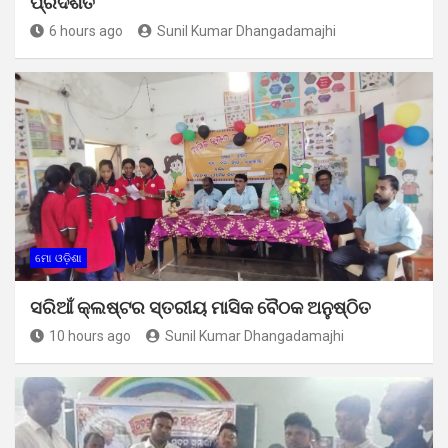
ପ୍ରଦର୍ଶିତ
6 hours ago
Sunil Kumar Dhangadamajhi
ମୋ ଓଡ଼ିଶା
ସରିଆଁ କ୍ଲଷ୍ଟର ସ୍ତରୀୟ ମାସିକ ବୈଠକ ଅନୁଷ୍ଠିତ
10 hours ago
Sunil Kumar Dhangadamajhi