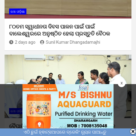
ମୋ ଓଡ଼ିଶା
୮୦ତମ ସ୍ୱାଧୀନତା ଦିବସ ପାଳନ ପାଇଁ ପାଇଁ
ବାଲେଶ୍ୱରରେ ଅନୁଷ୍ଠିତ ହେଲା ପ୍ରସ୍ତୁତି ବୈଠକ
2 days ago
Sunil Kumar Dhangadamajhi
x
ମୋ ଓଡ଼ିଶା
ବୈପାରିଗୁଡ଼ାଠାରେ ମିଳିତ ଜନଶୁଣାଣି ଶିବିର ଅନୁଷ୍ଠିତ
ଏଠି ଛୁଇଁ ହ୍ଵାଟ୍ସଆପରେ ବ୍ରେକିଂ ନ୍ୟୁଜ ପାଆନ୍ତୁ
2 days ago
Sunil Kumar Dhangadamajhi