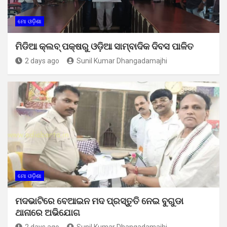
ମୋ ଓଡ଼ିଶା
ମିଡିଆ କ୍ଲବ୍ ପକ୍ଷରୁ ଓଡ଼ିଆ ସାମ୍ବାଦିକ ଦିବସ ପାଳିତ
2 days ago
Sunil Kumar Dhangadamajhi
ମୋ ଓଡ଼ିଶା
ମଦଭାଟିରେ ବେଆଇନ ମଦ ପ୍ରସ୍ତୁତି ନେଇ ବୁଗୁଡା
ଥାନାରେ ଅଭିଯୋଗ
2 days ago
Sunil Kumar Dhangadamajhi