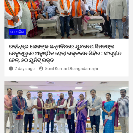
ମୋ ଓଡ଼ିଶା
ରବୀନ୍ଦ୍ର ଜେନାଙ୍କ ଜନ୍ମଦିନରେ ଯୁବନେତା ସିମନଙ୍କ
ନେତୃତ୍ୱରେ ଅନୁଷ୍ଠିତ ହେଲା ରକ୍ତଦାନ ଶିବିର : ସଂଗୃହୀତ
ହେଲା ୫୦ ୟୁନିଟ୍ ରକ୍ତ
2 days ago
Sunil Kumar Dhangadamajhi