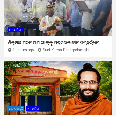
ମୋ ଓଡ଼ିଶା
ଶିକ୍ଷକ ମଦନ ଖମାରୀଙ୍କୁ ଅବସରକାଳୀନ ସମ୍ବର୍ଦ୍ଧନା
11 hours ago
Sunil Kumar Dhangadamajhi
କଳା-ସଂସ୍କୃତି
ମୋ ଓଡ଼ିଶା