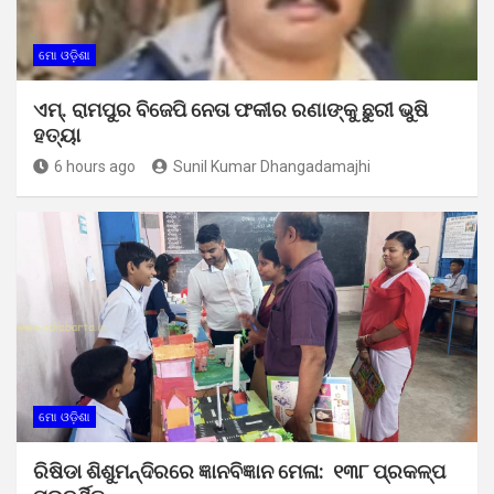
ମୋ ଓଡ଼ିଶା
ଏମ୍. ରାମପୁର ବିଜେପି ନେତା ଫକୀର ରଣାଙ୍କୁ ଛୁରୀ ଭୁଷି
ହତ୍ୟା
6 hours ago
Sunil Kumar Dhangadamajhi
ମୋ ଓଡ଼ିଶା
ରିଷିଡା ଶିଶୁମନ୍ଦିରରେ ଜ୍ଞାନବିଜ୍ଞାନ ମେଳା: ୧୩୮ ପ୍ରକଳ୍ପ