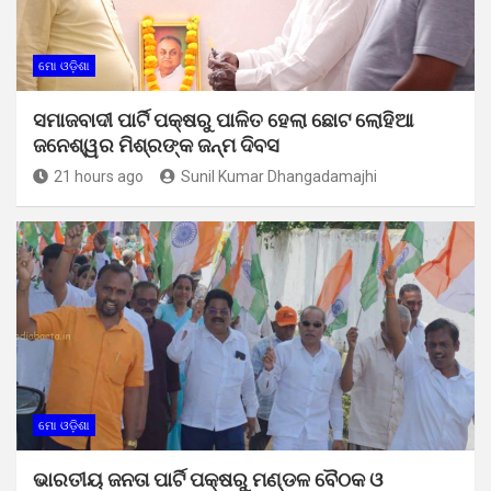
ମୋ ଓଡ଼ିଶା
ସମାଜବାଦୀ ପାର୍ଟି ପକ୍ଷରୁ ପାଳିତ ହେଲା ଛୋଟ ଲୋହିଆ
ଜନେଶ୍ୱର ମିଶ୍ରଙ୍କ ଜନ୍ମ ଦିବସ
21 hours ago
Sunil Kumar Dhangadamajhi
ମୋ ଓଡ଼ିଶା
ଭାରତୀୟ ଜନତା ପାର୍ଟି ପକ୍ଷରୁ ମଣ୍ଡଳ ବୈଠକ ଓ