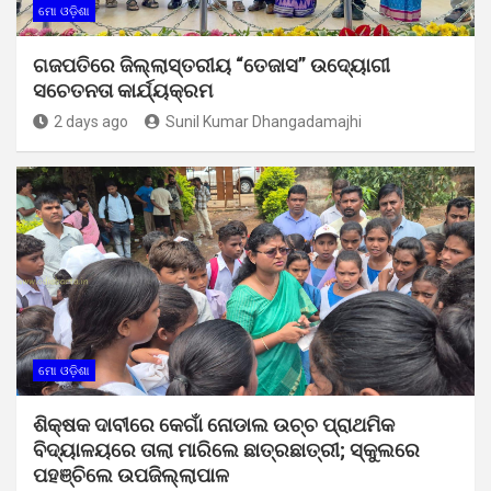
ମୋ ଓଡ଼ିଶା
ଗଜପତିରେ ଜିଲ୍ଲାସ୍ତରୀୟ “ତେଜାସ” ଉଦ୍ୟୋଗୀ
ସଚେତନତା କାର୍ଯ୍ୟକ୍ରମ
2 days ago
Sunil Kumar Dhangadamajhi
ମୋ ଓଡ଼ିଶା
ଶିକ୍ଷକ ଦାବୀରେ କେଗାଁ ନୋଡାଲ ଉଚ୍ଚ ପ୍ରାଥମିକ
ବିଦ୍ୟାଳୟରେ ତାଲା ମାରିଲେ ଛାତ୍ରଛାତ୍ରୀ; ସ୍କୁଲରେ
ପହଞ୍ଚିଲେ ଉପଜିଲ୍ଲାପାଳ