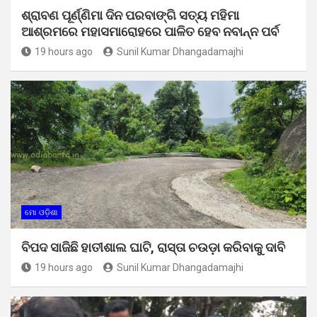
ଶ୍ରାବଣ ପୂର୍ଣ୍ଣିମା ଦିନ ପରବାଙ୍ଗି ସତ୍ୟ ମହିମା
ଆଶ୍ରମରେ ମହାସମାରୋହରେ ପାଳିତ ହେବ ନବାନ୍ନ ପର୍ବ
19 hours ago
Sunil Kumar Dhangadamajhi
ମୋ ଓଡ଼ିଶା
ବିପଦ ସାଜିଛି ହାତୀଶାଲ ଘାଟି, ରାସ୍ତା ଚଉଡ଼ା କରିବାକୁ ଦାବି
19 hours ago
Sunil Kumar Dhangadamajhi