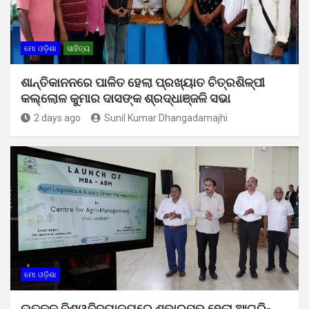
ମୋ ଓଡ଼ିଶା
ସାହିତ୍ୟ
ଶାନ୍ତିକାନନରେ ପାଳିତ ହେଲା ପ୍ରଖ୍ୟାତ ଚିତ୍ରଶିଳ୍ପୀ
କଲ୍ଲୋଳ କୁମାର ଦାସଙ୍କ ଶ୍ରଦ୍ଧାଞ୍ଜଳି ସଭା
2 days ago
Sunil Kumar Dhangadamajhi
ମୋ ଓଡ଼ିଶା
ଉତ୍କଳ ବିଶ୍ୱବିଦ୍ୟାଳୟରେ ଶୁଭାରମ୍ଭ ହେଲା ଆଗ୍ରି-