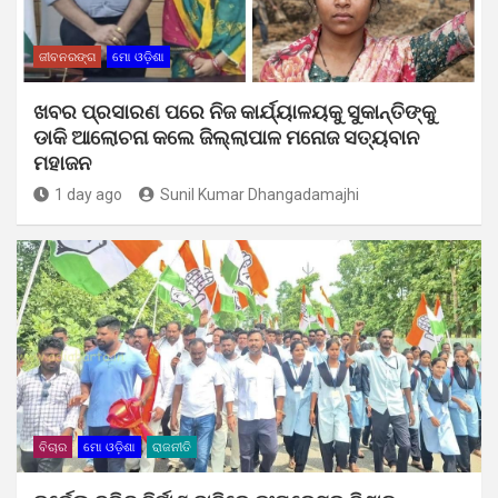
ଜୀବନରଙ୍ଗ
ମୋ ଓଡ଼ିଶା
ଖବର ପ୍ରସାରଣ ପରେ ନିଜ କାର୍ଯ୍ୟାଳୟକୁ ସୁକାନ୍ତିଙ୍କୁ
ଡାକି ଆଲୋଚନା କଲେ ଜିଲ୍ଲାପାଳ ମନୋଜ ସତ୍ୟବାନ
ମହାଜନ
1 day ago
Sunil Kumar Dhangadamajhi
ବିଚାର
ମୋ ଓଡ଼ିଶା
ରାଜନୀତି