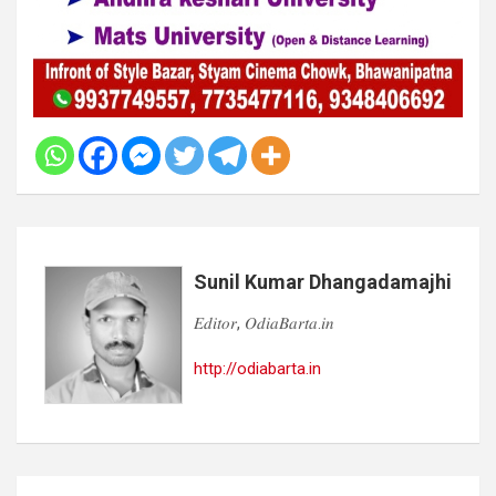
Sunil Kumar Dhangadamajhi
𝐸𝑑𝑖𝑡𝑜𝑟, 𝑂𝑑𝑖𝑎𝐵𝑎𝑟𝑡𝑎.𝑖𝑛
http://odiabarta.in
Post