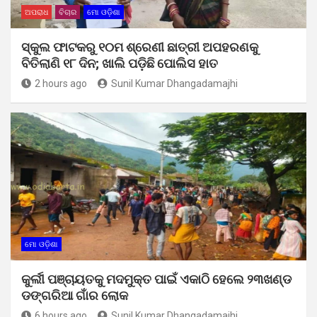
ଅପରାଧ
ବିଚାର
ମୋ ଓଡ଼ିଶା
ସ୍କୁଲ ଫାଟକରୁ ୧୦ମ ଶ୍ରେଣୀ ଛାତ୍ରୀ ଅପହରଣକୁ
ବିତିଲାଣି ୧୮ ଦିନ; ଖାଲି ପଡ଼ିଛି ପୋଲିସ ହାତ
2 hours ago
Sunil Kumar Dhangadamajhi
ମୋ ଓଡ଼ିଶା
କୁର୍ଲୀ ପଞ୍ଚାୟତକୁ ମଦମୁକ୍ତ ପାଇଁ ଏକାଠି ହେଲେ ୨୩ଖଣ୍ଡ
ଡଙ୍ଗରିଆ ଗାଁର ଲୋକ
6 hours ago
Sunil Kumar Dhangadamajhi