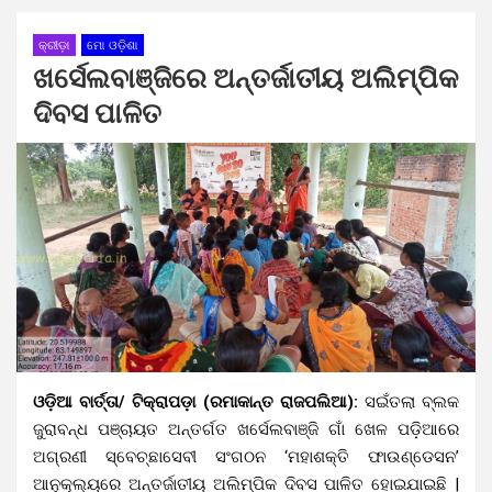
କ୍ରୀଡ଼ା
ମୋ ଓଡ଼ିଶା
ଖର୍ସେଲବାଞ୍ଜିରେ ଅନ୍ତର୍ଜାତୀୟ ଅଲିମ୍ପିକ
ଦିବସ ପାଳିତ
ଓଡ଼ିଆ ବାର୍ତ୍ତା/ ଟିକ୍ରାପଡ଼ା (ରମାକାନ୍ତ ରାଜପଲିଆ):
ସଇଁତଲା ବ୍ଲକ
ଜୁରାବନ୍ଧ ପଞ୍ଚାୟତ ଅନ୍ତର୍ଗତ ଖର୍ସେଲବାଞ୍ଜି ଗାଁ ଖେଳ ପଡ଼ିଆରେ
ଅଗ୍ରଣୀ ସ୍ବେଚ୍ଛାସେବୀ ସଂଗଠନ ‘ମହାଶକ୍ତି ଫାଉଣ୍ଡେସନ’
ଆନୁକୂଲ୍ୟରେ ଅନ୍ତର୍ଜାତୀୟ ଅଲିମ୍ପିକ ଦିବସ ପାଳିତ ହୋଇଯାଇଛି |