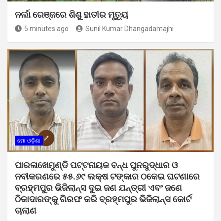
ନର୍ଲା ରେଞ୍ଜରେ ଶିଶୁ ହାତୀର ମୃତ୍ୟୁ
5 minutes ago
Sunil Kumar Dhangadamajhi
ମୋ ଓଡ଼ିଶା
ପାରଳାଖେମୁଣ୍ଡି ପଟ୍ଟନାୟକ ବନ୍ଧ ପୁନରୁଦ୍ଧାର ଓ
ନବୀକରଣରେ ୫୫.୬୯ ଲକ୍ଷ ଟଙ୍କାର ଠକେଇ ଘଟଣାରେ
ବ୍ରହ୍ମପୁର ଭିଜିଲାନ୍ସ ଦୁଇ ଜଣ ଯନ୍ତ୍ରୀ ଏବଂ ଜଣେ
ଠିକାଦାରଙ୍କୁ ଗିରଫ କରି ବ୍ରହ୍ମପୁର ଭିଜିଲାନ୍ସ କୋର୍ଟ
ଚାଲାଣ