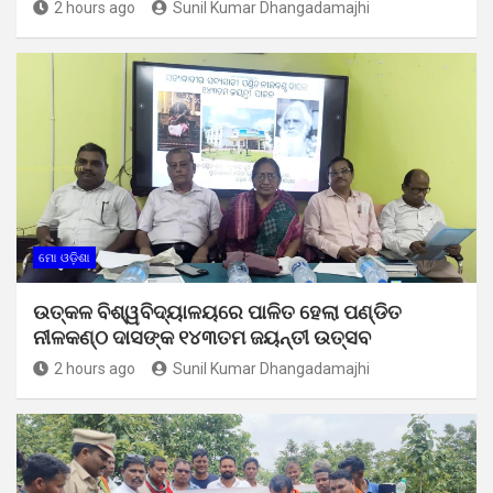
2 hours ago
Sunil Kumar Dhangadamajhi
ମୋ ଓଡ଼ିଶା
ଉତ୍କଳ ବିଶ୍ୱବିଦ୍ୟାଳୟରେ ପାଳିତ ହେଲା ପଣ୍ଡିତ
ନୀଳକଣ୍ଠ ଦାସଙ୍କ ୧୪୩ତମ ଜୟନ୍ତୀ ଉତ୍ସବ
2 hours ago
Sunil Kumar Dhangadamajhi