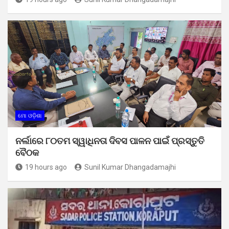
ମୋ ଓଡ଼ିଶା
ନର୍ଲାରେ ୮୦ତମ ସ୍ୱାଧିନତା ଦିବସ ପାଳନ ପାଇଁ ପ୍ରସ୍ତୁତି
ବୈଠକ
19 hours ago
Sunil Kumar Dhangadamajhi