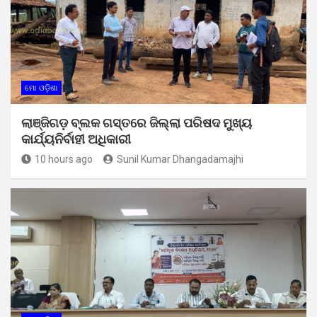
ମୋ ଓଡ଼ିଶା
ଲାଞ୍ଜିଗଡ଼ ବ୍ଲକ ଗସ୍ତରେ ଜିଲ୍ଲା ପରିଷଦ ମୁଖ୍ୟ
କାର୍ଯ୍ୟନିର୍ବାହୀ ଅଧିକାରୀ
10 hours ago
Sunil Kumar Dhangadamajhi