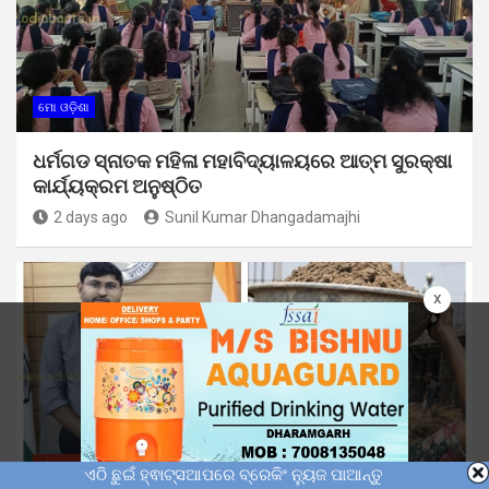
ମୋ ଓଡ଼ିଶା
ଧର୍ମଗଡ ସ୍ନାତକ ମହିଳା ମହାବିଦ୍ୟାଳୟରେ ଆତ୍ମ ସୁରକ୍ଷା
କାର୍ଯ୍ୟକ୍ରମ ଅନୁଷ୍ଠିତ
2 days ago
Sunil Kumar Dhangadamajhi
x
ଜୀବନରଙ୍ଗ
ମୋ ଓଡ଼ିଶା
ଏଠି ଛୁଇଁ ହ୍ଵାଟ୍ସଆପରେ ବ୍ରେକିଂ ନ୍ୟୁଜ ପାଆନ୍ତୁ