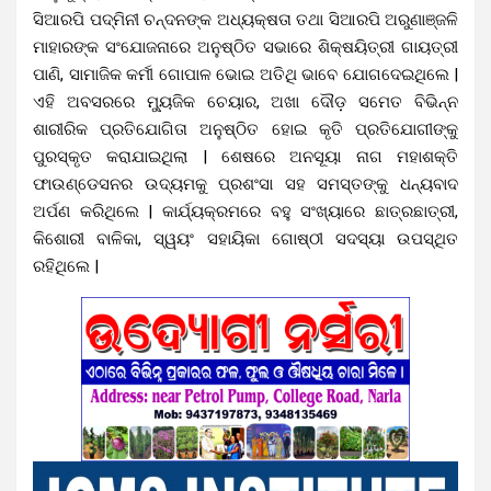
ସିଆରପି ପଦ୍ମିନୀ ଚନ୍ଦନଙ୍କ ଅଧ୍ୟକ୍ଷତା ତଥା ସିଆରପି ଅରୁଣାଞ୍ଜଳି
ମାହାରଙ୍କ ସଂଯୋଜନାରେ ଅନୁଷ୍ଠିତ ସଭାରେ ଶିକ୍ଷୟିତ୍ରୀ ଗାୟତ୍ରୀ
ପାଣି, ସାମାଜିକ କର୍ମୀ ଗୋପାଳ ଭୋଇ ଅତିଥି ଭାବେ ଯୋଗଦେଇଥିଲେ |
ଏହି ଅବସରରେ ମ୍ୟୁଜିକ ଚେୟାର, ଅଖା ଦୌଡ଼ ସମେତ ବିଭିନ୍ନ
ଶାରୀରିକ ପ୍ରତିଯୋଗିତା ଅନୁଷ୍ଠିତ ହୋଇ କୃତି ପ୍ରତିଯୋଗୀଙ୍କୁ
ପୁରସ୍କୃତ କରାଯାଇଥିଲା | ଶେଷରେ ଅନସୂୟା ନାଗ ମହାଶକ୍ତି
ଫାଉଣ୍ଡେସନର ଉଦ୍ୟମକୁ ପ୍ରଶଂସା ସହ ସମସ୍ତଙ୍କୁ ଧନ୍ୟବାଦ
ଅର୍ପଣ କରିଥିଲେ | କାର୍ଯ୍ୟକ୍ରମରେ ବହୁ ସଂଖ୍ୟାରେ ଛାତ୍ରଛାତ୍ରୀ,
କିଶୋରୀ ବାଳିକା, ସ୍ୱୟଂ ସହାୟିକା ଗୋଷ୍ଠୀ ସଦସ୍ୟା ଉପସ୍ଥିତ
ରହିଥିଲେ |