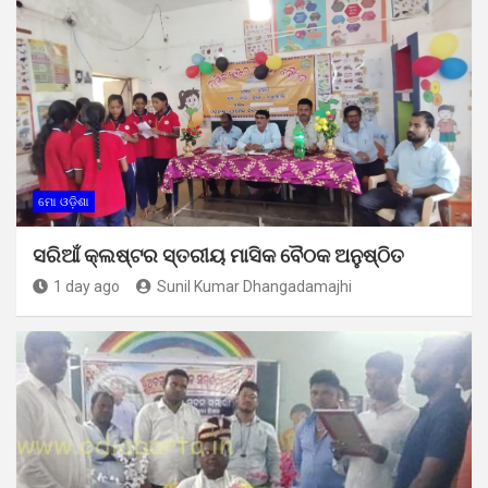
ମୋ ଓଡ଼ିଶା
ସରିଆଁ କ୍ଲଷ୍ଟର ସ୍ତରୀୟ ମାସିକ ବୈଠକ ଅନୁଷ୍ଠିତ
1 day ago
Sunil Kumar Dhangadamajhi