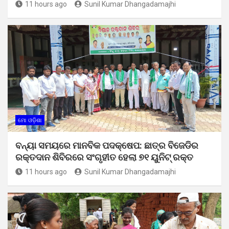
11 hours ago
Sunil Kumar Dhangadamajhi
ମୋ ଓଡ଼ିଶା
ବନ୍ୟା ସମୟରେ ମାନବିକ ପଦକ୍ଷେପ: ଛାତ୍ର ବିଜେଡିର
ରକ୍ତଦାନ ଶିବିରରେ ସଂଗୃହୀତ ହେଲା ୭୧ ୟୁନିଟ୍ ରକ୍ତ
11 hours ago
Sunil Kumar Dhangadamajhi