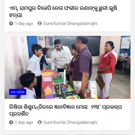
ଏମ୍. ରାମପୁର ବିଜେପି ନେତା ଫକୀର ରଣାଙ୍କୁ ଛୁରୀ ଭୁଷି
ହତ୍ୟା
1 day ago
Sunil Kumar Dhangadamajhi
ମୋ ଓଡ଼ିଶା
ରିଷିଡା ଶିଶୁମନ୍ଦିରରେ ଜ୍ଞାନବିଜ୍ଞାନ ମେଳା: ୧୩୮ ପ୍ରକଳ୍ପ
ପ୍ରଦର୍ଶିତ
1 day ago
Sunil Kumar Dhangadamajhi