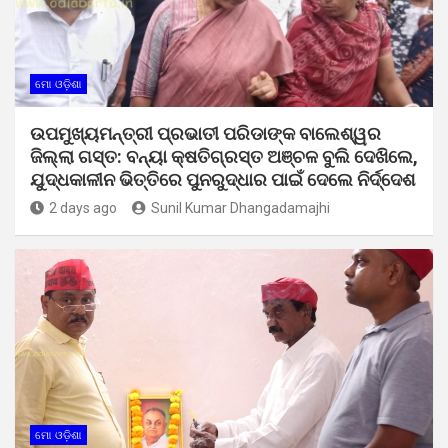
ମୋ ଓଡ଼ିଶା
ଉପମୁଖ୍ୟମନ୍ତ୍ରୀ ପ୍ରଭାତୀ ପରିଡାଙ୍କ ବାଲେଶ୍ୱର
ଜିଲ୍ଲା ଗସ୍ତ: ବନ୍ୟା କ୍ଷତିଗ୍ରସ୍ତ ଅଞ୍ଚଳ ବୁଲି ଦେଖିଲେ,
ଯୁଦ୍ଧକାଳୀନ ଭିତ୍ତିରେ ପୁନରୁଦ୍ଧାର ପାଇଁ ଦେଲେ ନିର୍ଦ୍ଦେଶ
2 days ago
Sunil Kumar Dhangadamajhi
ମୋ ଓଡ଼ିଶା