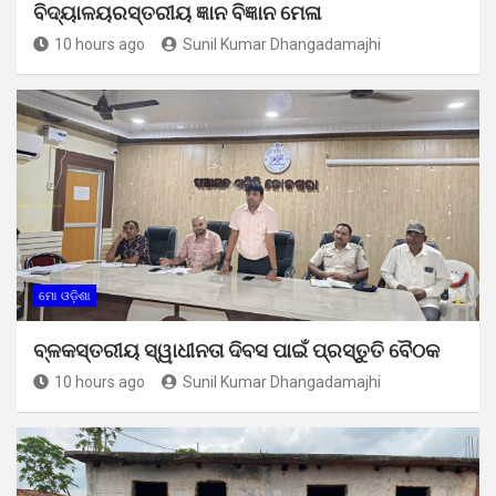
ବିଦ୍ୟାଳୟରସ୍ତରୀୟ ଜ୍ଞାନ ବିଜ୍ଞାନ ମେଳା
10 hours ago
Sunil Kumar Dhangadamajhi
ମୋ ଓଡ଼ିଶା
ବ୍ଳକସ୍ତରୀୟ ସ୍ୱାଧୀନତା ଦିବସ ପାଇଁ ପ୍ରସ୍ତୁତି ବୈଠକ
10 hours ago
Sunil Kumar Dhangadamajhi