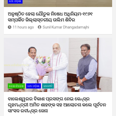
ମୋ ଓଡ଼ିଶା
ଅନୁଷ୍ଠିତ ହେଲା ଯୌତୁକ ନିଷେଧ ଅଧିନିୟମ-୧୯୬୧
ସମ୍ପର୍କିତ ଜିଲ୍ଲାସ୍ତରୀୟ ତାଲିମ ଶିବିର
11 hours ago
Sunil Kumar Dhangadamajhi
ଦେଶ-ବିଦେଶ
ମୋ ଓଡ଼ିଶା
ରାଜନୀତି
ବାଲେଶ୍ୱରର ବିକାଶ ପ୍ରସଙ୍ଗ ନେଇ କେନ୍ଦ୍ର
ଗୃହମନ୍ତ୍ରୀ ଅମିତ ଶାହଙ୍କ ସହ ଆଲୋଚନା କଲେ ପୂର୍ବତନ
ସାଂସଦ ରବୀନ୍ଦ୍ର ଜେନା