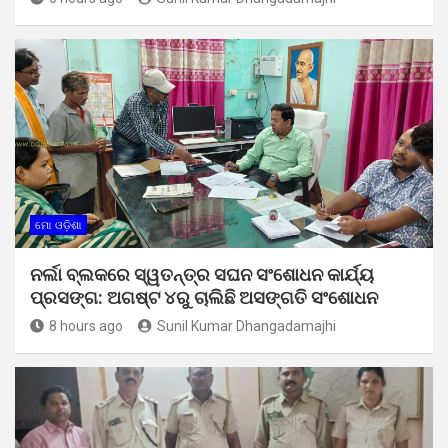
ମୋ ଓଡ଼ିଶା
ନର୍ଲା ବ୍ଲକରେ ସ୍ୱତନ୍ତ୍ର ସଘନ ସଂଶୋଧନ କାର୍ଯ୍ୟ
ପ୍ରସଙ୍ଗ: ଅଗଷ୍ଟ ୪ରୁ ଚାଲିଛି ଅସଙ୍ଗତି ସଂଶୋଧନ
8 hours ago
Sunil Kumar Dhangadamajhi