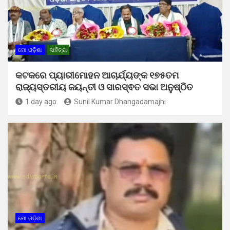
ମୋ ଓଡ଼ିଶା
ସାହିତ୍ୟ
କଟକରେ ପ୍ୟାରୀମୋହନ ଆଚାର୍ଯ୍ୟଙ୍କ ୧୭୫ତମ
ରାଜ୍ୟସ୍ତରୀୟ ଜୟନ୍ତୀ ଓ ସାରସ୍ଵତ ସଭା ଅନୁଷ୍ଠିତ
1 day ago
Sunil Kumar Dhangadamajhi
ମୋ ଓଡ଼ିଶା