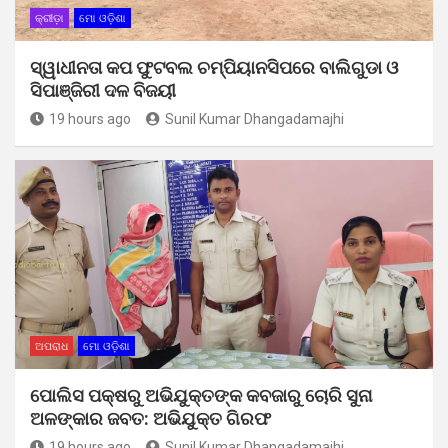
କ୍ରୀଡ଼ା
ମୋ ଓଡ଼ିଶା
ସ୍ୱାଧୀନତା କପ ଫୁଟବଲ ଚମ୍ପିୟାନସିପରେ ବାଲିଗୁଡା ଓ
ସିପାଞ୍ଜିରୀ ଦଳ ବିଜୟୀ
19 hours ago
Sunil Kumar Dhangadamajhi
ଅପରାଧ
ମୋ ଓଡ଼ିଶା
ପୋଲିସ ପକ୍ଷରୁ ଅଭିଯୁକ୍ତଙ୍କ କବଜାରୁ ଚୋରି ସୁନା
ଅଳଙ୍କାର ଜବତ: ଅଭିଯୁକ୍ତ ଗିରଫ
19 hours ago
Sunil Kumar Dhangadamajhi