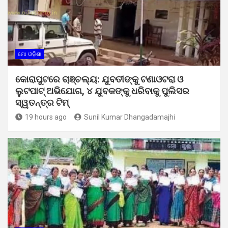
ମୋ ଓଡ଼ିଶା
କୋରାପୁଟରେ ଚାଞ୍ଚଲ୍ୟ: ଯୁବତୀଙ୍କୁ ଟଣାଓଟରା ଓ
ଲୁଟପାଟ୍ ଅଭିଯୋଗ, ୪ ଯୁବକଙ୍କୁ ଧରିବାକୁ ପୁଲିସର
ସ୍ୱତନ୍ତ୍ର ଟିମ୍
19 hours ago
Sunil Kumar Dhangadamajhi