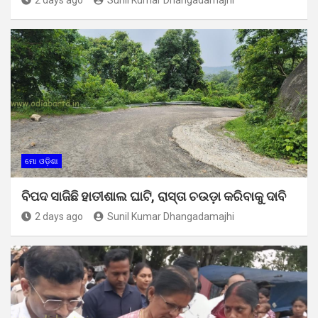
ମୋ ଓଡ଼ିଶା
ବିପଦ ସାଜିଛି ହାତୀଶାଲ ଘାଟି, ରାସ୍ତା ଚଉଡ଼ା କରିବାକୁ ଦାବି
2 days ago
Sunil Kumar Dhangadamajhi