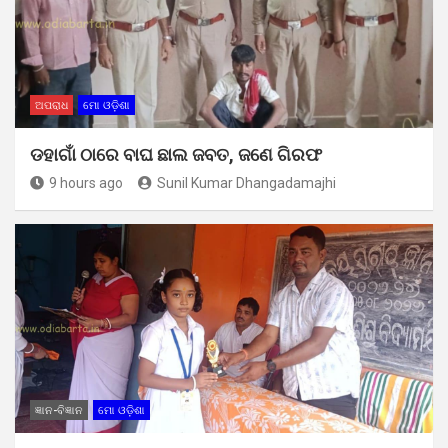
ଅପରାଧ
ମୋ ଓଡ଼ିଶା
ଡହାଗାଁ ଠାରେ ବାଘ ଛାଲ ଜବତ, ଜଣେ ଗିରଫ
9 hours ago
Sunil Kumar Dhangadamajhi
ଜ୍ଞାନ-ବିଜ୍ଞାନ
ମୋ ଓଡ଼ିଶା