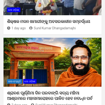
ମୋ ଓଡ଼ିଶା
ଶିକ୍ଷକ ମଦନ ଖମାରୀଙ୍କୁ ଅବସରକାଳୀନ ସମ୍ବର୍ଦ୍ଧନା
1 day ago
Sunil Kumar Dhangadamajhi
କଳା-ସଂସ୍କୃତି
ମୋ ଓଡ଼ିଶା
ଶ୍ରାବଣ ପୂର୍ଣ୍ଣିମା ଦିନ ପରବାଙ୍ଗି ସତ୍ୟ ମହିମା
ଆଶ୍ରମରେ ମହାସମାରୋହରେ ପାଳିତ ହେବ ନବାନ୍ନ ପର୍ବ
2 days ago
Sunil Kumar Dhangadamajhi