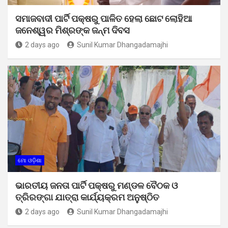
ସମାଜବାଦୀ ପାର୍ଟି ପକ୍ଷରୁ ପାଳିତ ହେଲା ଛୋଟ ଲୋହିଆ
ଜନେଶ୍ୱର ମିଶ୍ରଙ୍କ ଜନ୍ମ ଦିବସ
2 days ago
Sunil Kumar Dhangadamajhi
ମୋ ଓଡ଼ିଶା
ଭାରତୀୟ ଜନତା ପାର୍ଟି ପକ୍ଷରୁ ମଣ୍ଡଳ ବୈଠକ ଓ
ତ୍ରିରଙ୍ଗା ଯାତ୍ରା କାର୍ଯ୍ୟକ୍ରମ ଅନୁଷ୍ଠିତ
2 days ago
Sunil Kumar Dhangadamajhi