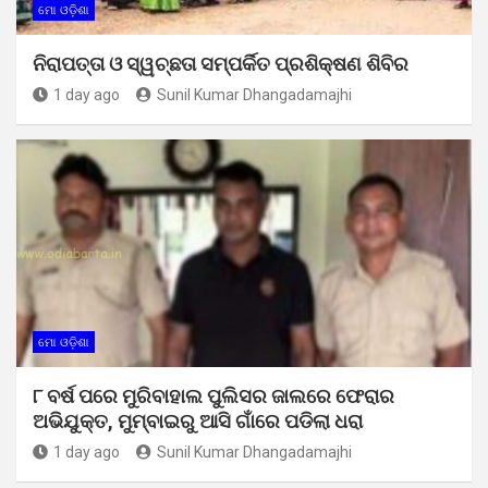
ମୋ ଓଡ଼ିଶା
ନିରାପତ୍ତା ଓ ସ୍ୱଚ୍ଛତା ସମ୍ପର୍କିତ ପ୍ରଶିକ୍ଷଣ ଶିବିର
1 day ago
Sunil Kumar Dhangadamajhi
ମୋ ଓଡ଼ିଶା
୮ ବର୍ଷ ପରେ ମୁରିବାହାଲ ପୁଲିସର ଜାଲରେ ଫେରାର
ଅଭିଯୁକ୍ତ, ମୁମ୍ବାଇରୁ ଆସି ଗାଁରେ ପଡିଲା ଧରା
1 day ago
Sunil Kumar Dhangadamajhi