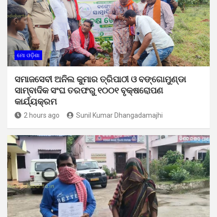
ମୋ ଓଡ଼ିଶା
ସମାଜସେବୀ ଅନିଲ କୁମାର ତ୍ରିପାଠୀ ଓ ବଙ୍ଗୋମୁଣ୍ଡା
ସାମ୍ବାଦିକ ସଂଘ ତରଫରୁ ୧୦୦୧ ବୃକ୍ଷରୋପଣ
କାର୍ଯ୍ୟକ୍ରମ
2 hours ago
Sunil Kumar Dhangadamajhi