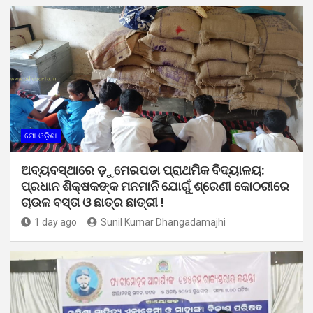
ମୋ ଓଡ଼ିଶା
ଅବ୍ୟବସ୍ଥାରେ ଡ଼ୁମେରପଡା ପ୍ରାଥମିକ ବିଦ୍ୟାଳୟ:
ପ୍ରଧାନ ଶିକ୍ଷକଙ୍କ ମନମାନି ଯୋଗୁଁ ଶ୍ରେଣୀ କୋଠରୀରେ
ଚାଉଳ ବସ୍ତା ଓ ଛାତ୍ର ଛାତ୍ରୀ !
1 day ago
Sunil Kumar Dhangadamajhi