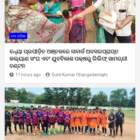
ମୋ ଓଡ଼ିଶା
ବନ୍ୟା ପ୍ରପୀଡ଼ିତ ଅଞ୍ଚଳରେ ନାବାର୍ଡ ଅବସରପ୍ରାପ୍ତ
କଲ୍ୟାଣ ସଂଘ ଏବଂ ଯୁବବିକାଶ ପକ୍ଷରୁ ରିଲିଫ୍ ସାମଗ୍ରୀ
ବଣ୍ଟନ
11 hours ago
Sunil Kumar Dhangadamajhi