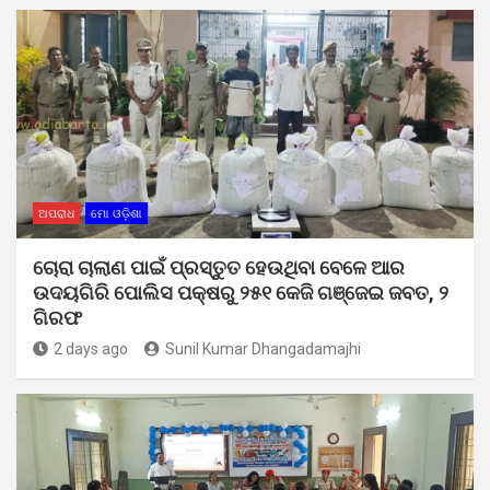
ଅପରାଧ
ମୋ ଓଡ଼ିଶା
ଚୋରା ଚାଲାଣ ପାଇଁ ପ୍ରସ୍ତୁତ ହେଉଥିବା ବେଳେ ଆର
ଉଦୟଗିରି ପୋଲିସ ପକ୍ଷରୁ ୨୫୧ କେଜି ଗଞ୍ଜେଇ ଜବତ, ୨
ଗିରଫ
2 days ago
Sunil Kumar Dhangadamajhi