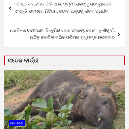
ବରିଷ୍ଠ ସାମ୍ବାଦିକ ଜି.ଭି.ଆର. ପଟ୍ଟନାୟକଙ୍କୁ ଶ୍ରଦ୍ଧାଞ୍ଜଳି:
navigation
ସଂସ୍କୃତି ଭବନରେ ମିଡିଆ କେୟାର ପକ୍ଷରୁ ନୀରବ ପ୍ରାର୍ଥନା
ମାନବିକତା ଦେଖାଇଲା ‘ବିନ୍ଦୁମିନା ସେବା ଫାଉଣ୍ଡେସନ’ : ବୁର୍ଲାରୁ ଗାଁ
ମାଟିକୁ ଫେରିଲା ଗରିବ ପରିବାର ମୁଖ୍ୟଙ୍କ ମରଶରୀର
ସତେଜ ବାର୍ତ୍ତା
ମୋ ଓଡ଼ିଶା