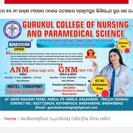
ମପୁର ଭିଜିଲାନ୍ସ ଦୁଇ ଜଣ ଯନ୍ତ୍ରୀ ଏବଂ ଜଣେ ଠିକାଦାରଙ୍କୁ ଗିରଫ କରି ବ୍ରହ୍
Home
ଖର୍ସେଲବାଞ୍ଜିରେ ଅନ୍ତର୍ଜାତୀୟ ଅଲିମ୍ପିକ ଦିବସ ପାଳିତ