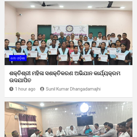
ମୋ ଓଡ଼ିଶା
ଶକ୍ତିଶ୍ରୀ ମହିଳା ସଶକ୍ତିକରଣ ଅଭିଯାନ କାର୍ଯ୍ୟକ୍ରମ
ଉଦଯାପିତ
1 hour ago
Sunil Kumar Dhangadamajhi