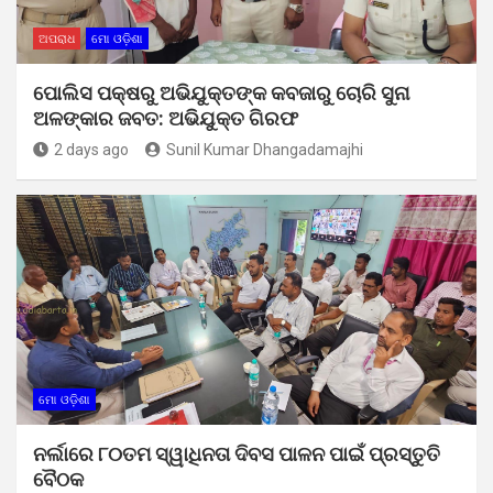
ଅପରାଧ
ମୋ ଓଡ଼ିଶା
ପୋଲିସ ପକ୍ଷରୁ ଅଭିଯୁକ୍ତଙ୍କ କବଜାରୁ ଚୋରି ସୁନା
ଅଳଙ୍କାର ଜବତ: ଅଭିଯୁକ୍ତ ଗିରଫ
2 days ago
Sunil Kumar Dhangadamajhi
ମୋ ଓଡ଼ିଶା
ନର୍ଲାରେ ୮୦ତମ ସ୍ୱାଧିନତା ଦିବସ ପାଳନ ପାଇଁ ପ୍ରସ୍ତୁତି
ବୈଠକ