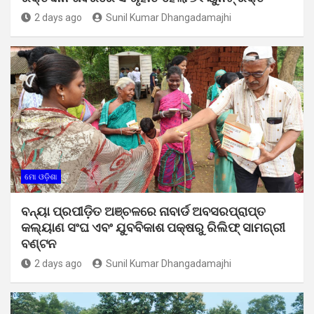
2 days ago
Sunil Kumar Dhangadamajhi
ମୋ ଓଡ଼ିଶା
ବନ୍ୟା ପ୍ରପୀଡ଼ିତ ଅଞ୍ଚଳରେ ନାବାର୍ଡ ଅବସରପ୍ରାପ୍ତ
କଲ୍ୟାଣ ସଂଘ ଏବଂ ଯୁବବିକାଶ ପକ୍ଷରୁ ରିଲିଫ୍ ସାମଗ୍ରୀ
ବଣ୍ଟନ
2 days ago
Sunil Kumar Dhangadamajhi