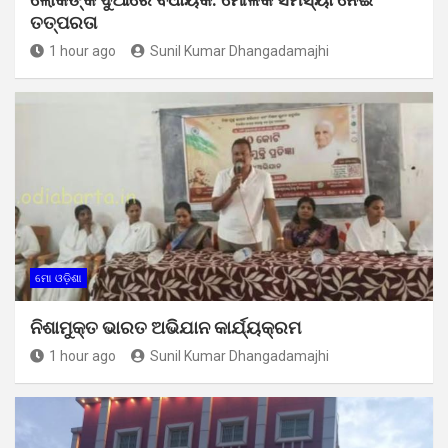
ତତ୍ପରତା
1 hour ago
Sunil Kumar Dhangadamajhi
ମୋ ଓଡ଼ିଶା
ନିଶାମୁକ୍ତ ଭାରତ ଅଭିଯାନ କାର୍ଯ୍ୟକ୍ରମ
1 hour ago
Sunil Kumar Dhangadamajhi