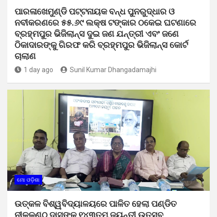
ପାରଳାଖେମୁଣ୍ଡି ପଟ୍ଟନାୟକ ବନ୍ଧ ପୁନରୁଦ୍ଧାର ଓ
ନବୀକରଣରେ ୫୫.୬୯ ଲକ୍ଷ ଟଙ୍କାର ଠକେଇ ଘଟଣାରେ
ବ୍ରହ୍ମପୁର ଭିଜିଲାନ୍ସ ଦୁଇ ଜଣ ଯନ୍ତ୍ରୀ ଏବଂ ଜଣେ
ଠିକାଦାରଙ୍କୁ ଗିରଫ କରି ବ୍ରହ୍ମପୁର ଭିଜିଲାନ୍ସ କୋର୍ଟ
ଚାଲାଣ
1 day ago
Sunil Kumar Dhangadamajhi
ମୋ ଓଡ଼ିଶା
ଉତ୍କଳ ବିଶ୍ୱବିଦ୍ୟାଳୟରେ ପାଳିତ ହେଲା ପଣ୍ଡିତ
ନୀଳକଣ୍ଠ ଦାସଙ୍କ ୧୪୩ତମ ଜୟନ୍ତୀ ଉତ୍ସବ