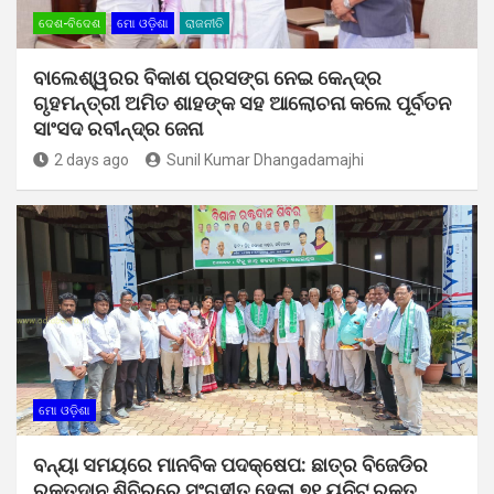
ଦେଶ-ବିଦେଶ
ମୋ ଓଡ଼ିଶା
ରାଜନୀତି
ବାଲେଶ୍ୱରର ବିକାଶ ପ୍ରସଙ୍ଗ ନେଇ କେନ୍ଦ୍ର
ଗୃହମନ୍ତ୍ରୀ ଅମିତ ଶାହଙ୍କ ସହ ଆଲୋଚନା କଲେ ପୂର୍ବତନ
ସାଂସଦ ରବୀନ୍ଦ୍ର ଜେନା
2 days ago
Sunil Kumar Dhangadamajhi
ମୋ ଓଡ଼ିଶା
ବନ୍ୟା ସମୟରେ ମାନବିକ ପଦକ୍ଷେପ: ଛାତ୍ର ବିଜେଡିର
ରକ୍ତଦାନ ଶିବିରରେ ସଂଗୃହୀତ ହେଲା ୭୧ ୟୁନିଟ୍ ରକ୍ତ