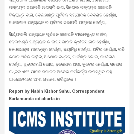
ପଞ୍ଚାୟତ ସଭାପତି ଅଗସ୍ତି ବାଗ, ସିରୋଲ ପଞ୍ଚାୟତ ସଭାପତି
ବିକ୍ରାନ୍ତ ବାଗ, ବେଲଖଣ୍ଡି ପୂର୍ବତନ ସମ୍ପାଦକ ଦେବରାଜ ହେର୍ଣ୍ଣା,
ହାତୀଖୋଜ ପଞ୍ଚାୟତ ର ପୂର୍ବତନ ସଭାପତି ପଙ୍କଜ ହେର୍ଣ୍ଣା,
ସିର୍ଯ୍ଯପାଲି ପଞ୍ଚାୟତ ପୂର୍ବତନ ସଭାପତି ବାଲମକୁନ୍ଦ ଗହୀର,
ବେଲଖଣ୍ଡି ପଞ୍ଚାୟତ ର ଉପସଭାପତି କ୍ଷୀରସାଗର ହେର୍ଣ୍ଣା,
କୋଷାଧକ୍ଷ ମହେନ୍ଦ୍ର ହେର୍ଣ୍ଣା, ଦୟାନିଧି ହେର୍ଣ୍ଣା, ଥବିର ହେର୍ଣ୍ଣା, ରବି
କଠାର ଥବିର ଗହୀର, ଅଶୋକ ଚନ୍ଦନ, ମାର୍କଣ୍ଡ ଭୋଇ, କାଶୀନାଥ
ହେର୍ଣ୍ଣା, ସୁନ୍ଦରମଣି ଭୋଇ, ବୃକୋଧର ଥପା, କୁବେର ହେର୍ଣ୍ଣା, ସରୋଜ
ଚନ୍ଦନ ଏବଂ ଯାଦବ ସମାଜର ଅନେକ କର୍ମକର୍ତ୍ତା ଉପସ୍ଥିତ ରହି
ଆଲୋଚନାରେ ଅଂଶ ଗ୍ରହଣ କରିଥିଲେ ।
Report by Nabin Kishor Sahu, Correspondent
Karlamunda odiabarta.in