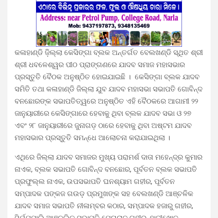
କଳାହାଣ୍ଡି ଜ଼ିଲ୍ଲା କେସିଙ୍ଗା ବ୍ଲକ ଅନ୍ତର୍ଗତ ବେଲଖଣ୍ଡି ସ୍ଥିତ ଶ୍ରୀ
ଶ୍ରୀ ଧବଳେଶ୍ୱର ପୀଠ ପ୍ରାଙ୍ଗଣରେ ଯାଦବ ସମାଜ ମହାସଭାର
ପ୍ରସ୍ତୁତି ବୈଠକ ଅନୁଷ୍ଠିତ ହୋଇଯାଇଛି । କେସିଙ୍ଗା ବ୍ଲକ ଯାଦବ
ସମିତି ତଥା କଳାହାଣ୍ଡି ଜିଲ୍ଲା ଯୁବ ଯାଦବ ମହାସଭା ସଭାପତି ଗୋବିନ୍ଦ
ବନଛୋରଙ୍କ ସଭାପତିତ୍ୱରେ ଅନୁଷ୍ଠିତ ଏହି ବୈଠକରେ ଆଗାମୀ ୨୨
ଜାନୁୟାରୀରେ କେସିଙ୍ଗାରେ ହେବାକୁ ଥିବା ବ୍ଲକ ଯାଦବ ସଭା ଓ ୨୭
ଏବଂ ୨୮ ଜାନୁୟାରୀରେ ଜୁନାଗଡ଼ ଠାରେ ହେବାକୁ ଥିବା ଅଷ୍ଟମ ଯାଦବ
ମହାସଭାର ପ୍ରସ୍ତୁତି ସମନ୍ଧେ ଆଲୋଚନା କରାଯାଇଥିଲା ।
ଏଥିରେ ଜିଲ୍ଲା ଯାଦବ ସମାଜର ମୁଖ୍ୟ ପରାମର୍ଶ ଦାତା ମହେନ୍ଦ୍ର କୁମାର
ନାଏକ, ବ୍ଲକ ସଭାପତି ଗୋବିନ୍ଦ ବନଛୋର, ପୂର୍ବତନ ବ୍ଲକ ସଭାପତି
ପ୍ରଫୁଲ୍ଲ ନାଏକ, ଉପସଭାପତି ଘନଶ୍ୟାମ ଗହୀର, ପୂର୍ବତନ
ସମ୍ପାଦକ ପଙ୍କଜ ଗଉଡ଼ ପ୍ରମୁଖଙ୍କ ସହ ବେଲଖଣ୍ଡି ଆଞ୍ଚଳିକ
ଯାଦବ ସମାଜ ସଭାପତି ନୀଳାମ୍ବର କଠାର, ସମ୍ପାଦକ ହଜାରୁ ଗହୀର,
ସିର୍ଯ୍ଯପାଲି ଆଞ୍ଚଲିକ ସଭାପତି ମେଘରାଜ ଗହୀର, ହାତୀଖୋଜ