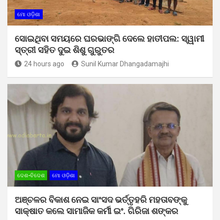
ମୋ ଓଡ଼ିଶା
ସୋଇଥିବା ସମୟରେ ଘରଭାଙ୍ଗି ଦେଲେ ହାତୀପଲ: ସ୍ୱାମୀ
ସ୍ତ୍ରୀ ସହିତ ଦୁଇ ଶିଶୁ ଗୁରୁତର
24 hours ago
Sunil Kumar Dhangadamajhi
ଦେଶ-ବିଦେଶ
ମୋ ଓଡ଼ିଶା
ଅଞ୍ଚଳର ବିକାଶ ନେଇ ସାଂସଦ ଭର୍ତ୍ତୃହରି ମହତାବଙ୍କୁ
ସାକ୍ଷାତ କଲେ ସାମାଜିକ କର୍ମୀ ଇଂ. ଗିରିଜା ଶଙ୍କର