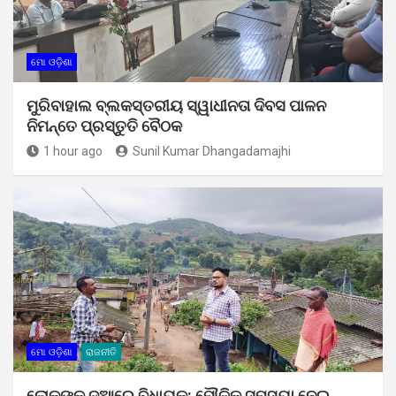
ମୋ ଓଡ଼ିଶା
ମୁରିବାହାଲ ବ୍ଲକସ୍ତରୀୟ ସ୍ୱାଧୀନତା ଦିବସ ପାଳନ
ନିମନ୍ତେ ପ୍ରସ୍ତୁତି ବୈଠକ
1 hour ago
Sunil Kumar Dhangadamajhi
ମୋ ଓଡ଼ିଶା
ରାଜନୀତି
ଲୋକଙ୍କ ଦୁଆରେ ବିଧାୟକ: ମୌଳିକ ସମସ୍ୟା ନେଇ