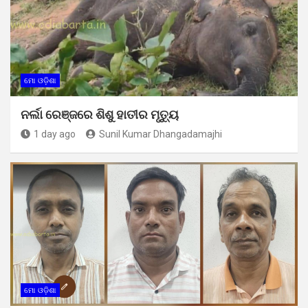
ମୋ ଓଡ଼ିଶା
ନର୍ଲା ରେଞ୍ଜରେ ଶିଶୁ ହାତୀର ମୃତ୍ୟୁ
1 day ago
Sunil Kumar Dhangadamajhi
ମୋ ଓଡ଼ିଶା