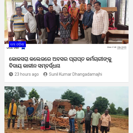
ମୋ ଓଡ଼ିଶା
କୋକସରା କଲେଜରେ ଅବସର ପ୍ରାପ୍ତ କର୍ମଚାରୀଙ୍କୁ
ବିଦାୟ କାଳୀନ ସମ୍ବର୍ଦ୍ଧନା
23 hours ago
Sunil Kumar Dhangadamajhi