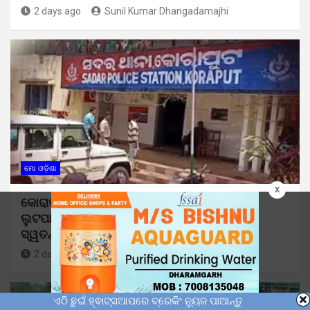
2 days ago
Sunil Kumar Dhangadamajhi
ମୋ ଓଡ଼ିଶା
x
କୋରାପୁଟରେ ଚାଞ୍ଚଲ୍ୟ: ଯୁବତୀଙ୍କୁ ଟଣାଓଟରା ଓ
ଲୁଟପାଟ୍ ଅଭିଯୋଗ, ୪ ଯୁବକଙ୍କୁ ଧରିବାକୁ ପୁଲିସର
ସ୍ୱତନ୍ତ୍ର ଟିମ୍
2 days ago
Sunil Kumar Dhangadamajhi
ଏଠି ଛୁଇଁ ହ୍ଵାଟ୍ସଆପରେ ବ୍ରେକିଂ ନ୍ୟୁଜ ପାଆନ୍ତୁ