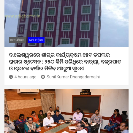
ଜ୍ଞାନ-ବିଜ୍ଞାନ
ମୋ ଓଡ଼ିଶା
ବାଲେଶ୍ୱରରେ ଶୀଘ୍ର କାର୍ଯ୍ୟକ୍ଷମ ହେବ ଡପଲର
ରାଡାର ଷ୍ଟେସନ : ୨୫୦ କିମି ପରିଧିରେ ବାତ୍ୟା, ବଜ୍ରପାତ
ଓ ପ୍ରବଳ ବର୍ଷାର ମିଳିବ ଆଗୁଆ ସୂଚନା
4 hours ago
Sunil Kumar Dhangadamajhi