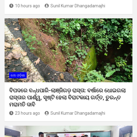
10 hours ago
Sunil Kumar Dhangadamajhi
ମୋ ଓଡ଼ିଶା
ବିପଦରେ ବନ୍ଧପାରି-ଲାଞ୍ଜିଗଡ଼ ରାସ୍ତା: ବର୍ଷାରେ ଧୋଇଗଲା
ରାସ୍ତାର ପାର୍ଶ୍ୱ, ସୃଷ୍ଟି ହେଲା ବିରାଟକାୟ ଗର୍ତ୍ତ, ତୁରନ୍ତ
ମରାମତି ଦାବି
23 hours ago
Sunil Kumar Dhangadamajhi