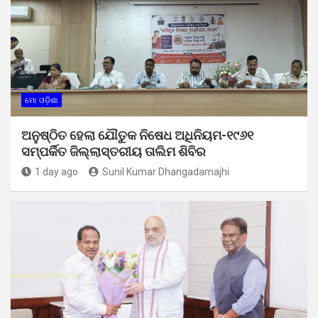
ମୋ ଓଡ଼ିଶା
ଅନୁଷ୍ଠିତ ହେଲା ଯୌତୁକ ନିଷେଧ ଅଧିନିୟମ-୧୯୬୧
ସମ୍ପର୍କିତ ଜିଲ୍ଲାସ୍ତରୀୟ ତାଲିମ ଶିବିର
1 day ago
Sunil Kumar Dhangadamajhi