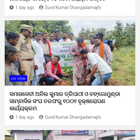
1 day ago
Sunil Kumar Dhangadamajhi
ମୋ ଓଡ଼ିଶା
ସମାଜସେବୀ ଅନିଲ କୁମାର ତ୍ରିପାଠୀ ଓ ବଙ୍ଗୋମୁଣ୍ଡା
ସାମ୍ବାଦିକ ସଂଘ ତରଫରୁ ୧୦୦୧ ବୃକ୍ଷରୋପଣ
କାର୍ଯ୍ୟକ୍ରମ
1 day ago
Sunil Kumar Dhangadamajhi