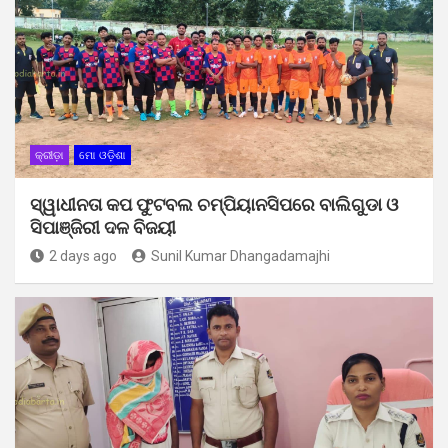
କ୍ରୀଡ଼ା
ମୋ ଓଡ଼ିଶା
ସ୍ୱାଧୀନତା କପ ଫୁଟବଲ ଚମ୍ପିୟାନସିପରେ ବାଲିଗୁଡା ଓ
ସିପାଞ୍ଜିରୀ ଦଳ ବିଜୟୀ
2 days ago
Sunil Kumar Dhangadamajhi