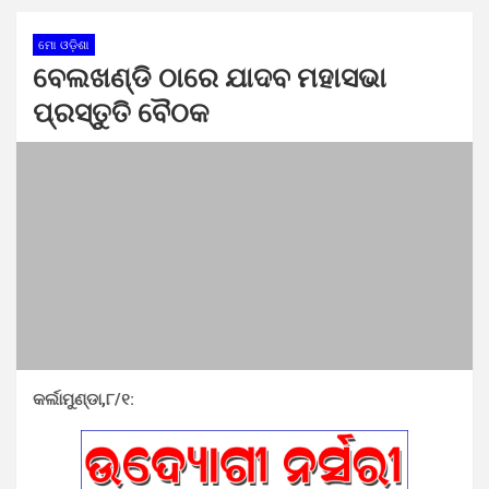
ମୋ ଓଡ଼ିଶା
ବେଲଖଣ୍ଡି ଠାରେ ଯାଦବ ମହାସଭା
ପ୍ରସ୍ତୁତି ବୈଠକ
କର୍ଲାମୁଣ୍ଡା,୮/୧: