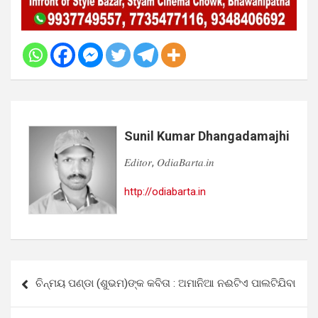
Sunil Kumar Dhangadamajhi
𝐸𝑑𝑖𝑡𝑜𝑟, 𝑂𝑑𝑖𝑎𝐵𝑎𝑟𝑡𝑎.𝑖𝑛
http://odiabarta.in
Post
ଚିନ୍ମୟ ପଣ୍ଡା (ଶୁଭମ)ଙ୍କ କବିତା : ଅମାନିଆ ନଈଟିଏ ପାଲଟିଯିବା
navigation