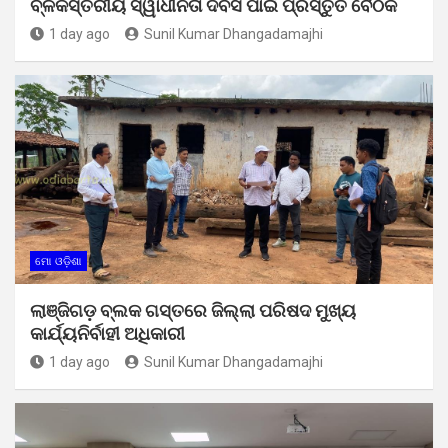
ବ୍ଳକସ୍ତରୀୟ ସ୍ୱାଧୀନତା ଦିବସ ପାଇଁ ପ୍ରସ୍ତୁତି ବୈଠକ
1 day ago
Sunil Kumar Dhangadamajhi
ମୋ ଓଡ଼ିଶା
ଲାଞ୍ଜିଗଡ଼ ବ୍ଲକ ଗସ୍ତରେ ଜିଲ୍ଲା ପରିଷଦ ମୁଖ୍ୟ
କାର୍ଯ୍ୟନିର୍ବାହୀ ଅଧିକାରୀ
1 day ago
Sunil Kumar Dhangadamajhi