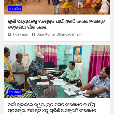
ମୋ ଓଡ଼ିଶା
କୁର୍ଲୀ ପଞ୍ଚାୟତକୁ ମଦମୁକ୍ତ ପାଇଁ ଏକାଠି ହେଲେ ୨୩ଖଣ୍ଡ
ଡଙ୍ଗରିଆ ଗାଁର ଲୋକ
1 day ago
Sunil Kumar Dhangadamajhi
ମୋ ଓଡ଼ିଶା
ନର୍ଲା ବ୍ଲକରେ ସ୍ୱତନ୍ତ୍ର ସଘନ ସଂଶୋଧନ କାର୍ଯ୍ୟ
ପ୍ରସଙ୍ଗ: ଅଗଷ୍ଟ ୪ରୁ ଚାଲିଛି ଅସଙ୍ଗତି ସଂଶୋଧନ