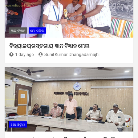
ଜ୍ଞାନ-ବିଜ୍ଞାନ
ମୋ ଓଡ଼ିଶା
ବିଦ୍ୟାଳୟରସ୍ତରୀୟ ଜ୍ଞାନ ବିଜ୍ଞାନ ମେଳା
1 day ago
Sunil Kumar Dhangadamajhi
ମୋ ଓଡ଼ିଶା