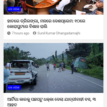
ମୋ ଓଡ଼ିଶା
ହାତରେ ତ୍ରିରଙ୍ଗା, ମନରେ ଦେଶପ୍ରେମ: ୧୦ରେ
କୋରାପୁଟରେ ବିଶାଳ ରାଲି
7 hours ago
Sunil Kumar Dhangadamajhi
ମୋ ଓଡ଼ିଶା
ଆର୍ଟିଗା କାରକୁ ପଛପଟୁ ଧକ୍କା ଦେଲା ଯାତ୍ରୀବାହୀ ବସ, ୩
ଆହତ