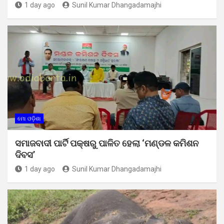
1 day ago
Sunil Kumar Dhangadamajhi
ମୋ ଓଡ଼ିଶା
ସମାଜବାଦୀ ପାର୍ଟି ପକ୍ଷରୁ ପାଳିତ ହେଲା ‘ମଣ୍ଡଳ କମିଶନ
ଦିବସ’
1 day ago
Sunil Kumar Dhangadamajhi