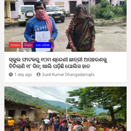
ଅପରାଧ
ବିଚାର
ମୋ ଓଡ଼ିଶା
ସ୍କୁଲ ଫାଟକରୁ ୧୦ମ ଶ୍ରେଣୀ ଛାତ୍ରୀ ଅପହରଣକୁ
ବିତିଲାଣି ୧୮ ଦିନ; ଖାଲି ପଡ଼ିଛି ପୋଲିସ ହାତ
1 day ago
Sunil Kumar Dhangadamajhi