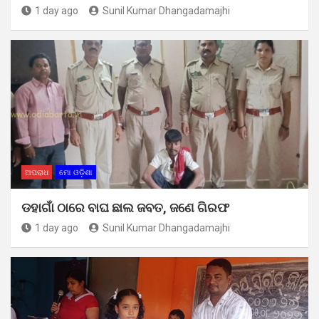
1 day ago
Sunil Kumar Dhangadamajhi
ଅପରାଧ
ମୋ ଓଡ଼ିଶା
ଡହାଗାଁ ଠାରେ ବାଘ ଛାଲ ଜବତ, ଜଣେ ଗିରଫ
1 day ago
Sunil Kumar Dhangadamajhi