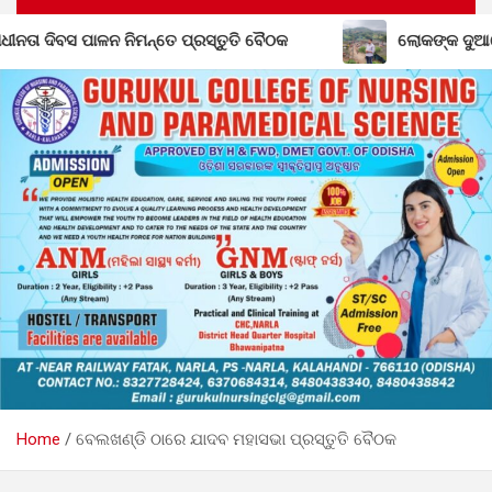
ତି ବୈଠକ
ଲୋକଙ୍କ ଦୁଆରେ ବିଧାୟକ: ମୌଳିକ ସମସ୍ୟା ନେଇ ତ
Home
ବେଲଖଣ୍ଡି ଠାରେ ଯାଦବ ମହାସଭା ପ୍ରସ୍ତୁତି ବୈଠକ