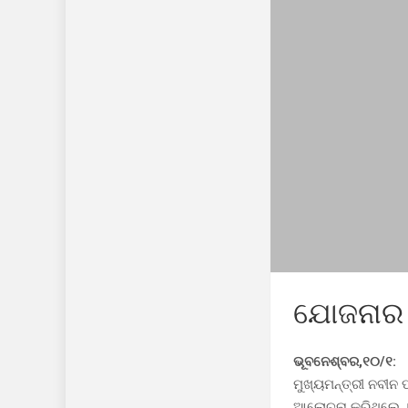
ଯୋଜନାର ସ
ଭୂବନେଶ୍ବର,୧୦/୧:
ମୁଖ୍ୟମନ୍ତ୍ରୀ ନବୀନ 
ଆଲୋଚନା କରିଥିଲେ । 