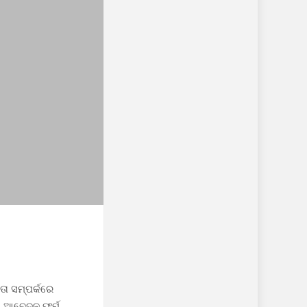
ତା ସମ୍ପର୍କରେ
ି ଆବେଦନ ଫର୍ମ