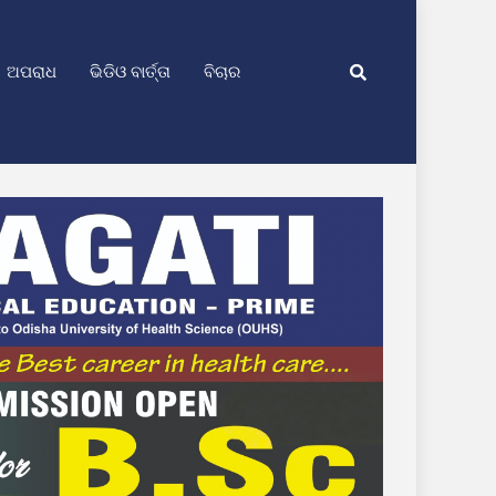
ଅପରାଧ
ଭିଡିଓ ବାର୍ତ୍ତା
ବିଚାର