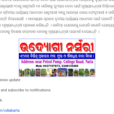
ୁୟାରୀ ୧୦ରୁ ଜାନୁଆରି ୧୫ ତାରିଖକୁ ଘୁଂଚାଇ ଦେବା ପାଇଁ ମୁଖ୍ୟମନ୍ତ୍ରୀ ନିର୍ଦ୍ଦେ
ର ଦ୍ବିତୀୟ ପର୍ଯ୍ୟାୟ ଆବେଦନ ଜାନୁଆରୀ ୨୫ରୁ ଆରମ୍ଭ ହୋଇ ଫେବୃଆରୀ ୫ ତାରିଖ
ତ୍ତି ନିଆଯାଇଛି । ଆବଶ୍ୟକ ସ୍ଥଳେ ତୃତୀୟ ପର୍ଯ୍ୟାୟ ଆବେଦନ ପାଇଁ ପରବର୍ତି 
ମୂଖ୍ୟମନ୍ତ୍ରୀ ପ୍ରକାଶ କରିଛନ୍ତି । କାଳିଆ ଯୋଜନାରୁ ଯେପରି ଜଣେବି ଯୋଗ୍ୟ ଚ
ହେବାକୁ ବିଶେଷ ଜତ୍ନବାନ ହେବାକୁ ମୂଖ୍ୟମନ୍ତ୍ରୀ ପରାମର୍ଶ ଦେଇଛନ୍ତି ।
views update
n and subscribe to notifications.
ok
m/odiabarta