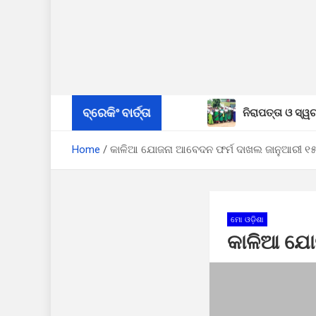
ବ୍ରେକିଂ ବାର୍ତ୍ତା
ନିରାପତ୍ତା ଓ ସ୍ୱଚ
୮ ବର୍ଷ ପରେ ମୁରି
Home
କାଳିଆ ଯୋଜନା ଆବେଦନ ଫର୍ମ ଦାଖଲ ଜାନୁଆରୀ ୧୫କୁ
ଅବ୍ୟବସ୍ଥାରେ ଡ଼ୁ
କଟକରେ ପ୍ୟାରୀମୋ
ମୋ ଓଡ଼ିଶା
କାଳିଆ ଯୋଜ
ଏମ୍. ରାମପୁର ବିଜ