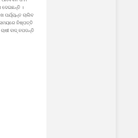
ଶ ଦେଇଛନ୍ତି ।
 ପର୍ଯ୍ୟନ୍ତ ଚାଲିବ
ସମୟରେ ନିଷ୍ପତ୍ତି
ାଷୀ ବାଦ୍ ନପଡନ୍ତି