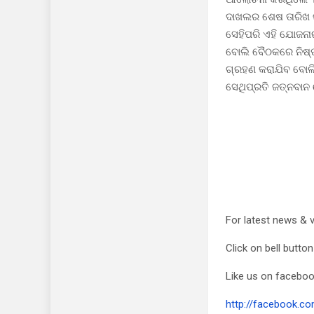
ଦାଖଲର ଶେଷ ତାରିଖ ଜାନ
ସେହିପରି ଏହି ଯୋଜନା
ବୋଲି ବୈଠକରେ ନିଷ୍ପ
ଗ୍ରହଣ କରାଯିବ ବୋଲି 
ସେଥିପ୍ରତି ଜତ୍ନବାନ 
For latest news & 
Click on bell butto
Like us on facebo
http://facebook.co