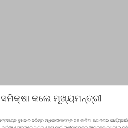
ମିକ୍ଷା କଲେ ମୂଖ୍ୟମନ୍ତ୍ରୀ
ପଟ୍ଟନାୟକ ବୁଧବାର ବରିଷ୍ଠ ଅଧିକାରୀମାନଙ୍କ ସହ କାଳିଆ ଯୋଜନାର କାର୍ଯ୍ୟକାରି
କାଳିଆ ଯୋଜନାରେ ସାମିଲ ହେବା ପାଇଁ ଚାଷୀମାନଙ୍କର ଆଗ୍ରହକୁ ଦୃଷ୍ଟିରେ ରଖ