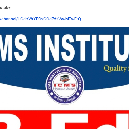
outube
com/channel/UCdoWrXFOsGOd7dzWwMFwFrQ