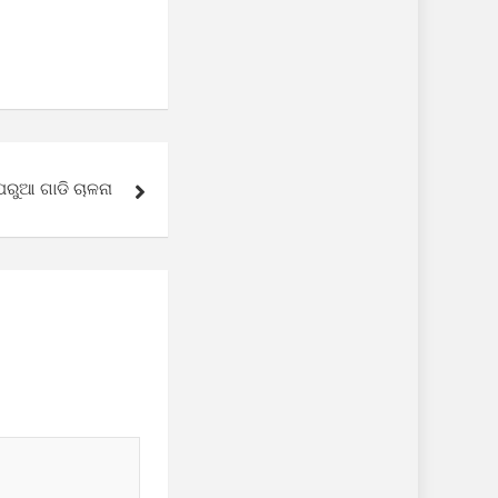
ରୁଆ ଗାଡି ଚାଳନା