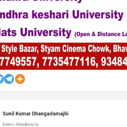
Sunil Kumar Dhangadamajhi
𝐸𝑑𝑖𝑡𝑜𝑟, 𝑂𝑑𝑖𝑎𝐵𝑎𝑟𝑡𝑎.𝑖𝑛