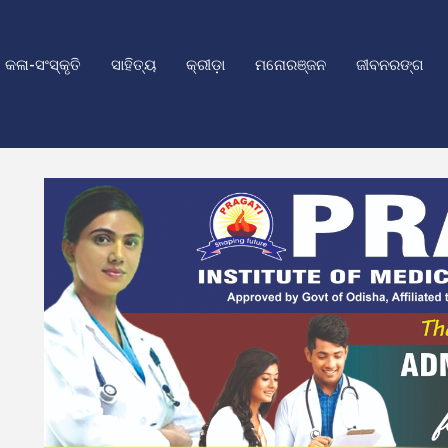
କଳା-ସଂସ୍କୃତି
ସାହିତ୍ୟ
କ୍ରୀଡ଼ା
ମନୋରଞ୍ଜନ
ଜୀବନରଙ୍ଗ