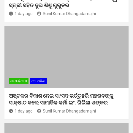
ସ୍ତ୍ରୀ ସହିତ ଦୁଇ ଶିଶୁ ଗୁରୁତର
1 day ago
Sunil Kumar Dhangadamajhi
ଦେଶ-ବିଦେଶ
ମୋ ଓଡ଼ିଶା
ଅଞ୍ଚଳର ବିକାଶ ନେଇ ସାଂସଦ ଭର୍ତ୍ତୃହରି ମହତାବଙ୍କୁ
ସାକ୍ଷାତ କଲେ ସାମାଜିକ କର୍ମୀ ଇଂ. ଗିରିଜା ଶଙ୍କର
1 day ago
Sunil Kumar Dhangadamajhi