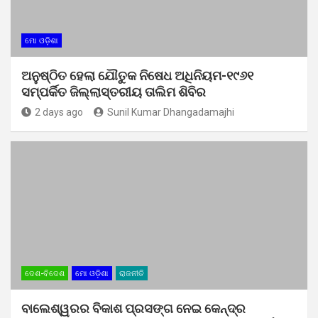
ମୋ ଓଡ଼ିଶା
ଅନୁଷ୍ଠିତ ହେଲା ଯୌତୁକ ନିଷେଧ ଅଧିନିୟମ-୧୯୬୧
ସମ୍ପର୍କିତ ଜିଲ୍ଲାସ୍ତରୀୟ ତାଲିମ ଶିବିର
2 days ago
Sunil Kumar Dhangadamajhi
ଦେଶ-ବିଦେଶ
ମୋ ଓଡ଼ିଶା
ରାଜନୀତି
ବାଲେଶ୍ୱରର ବିକାଶ ପ୍ରସଙ୍ଗ ନେଇ କେନ୍ଦ୍ର