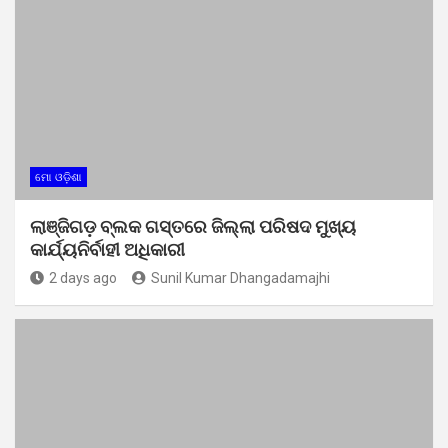
ମୋ ଓଡ଼ିଶା
ଲାଞ୍ଜିଗଡ଼ ବ୍ଲକ ଗସ୍ତରେ ଜିଲ୍ଲା ପରିଷଦ ମୁଖ୍ୟ
କାର୍ଯ୍ୟନିର୍ବାହୀ ଅଧିକାରୀ
2 days ago
Sunil Kumar Dhangadamajhi