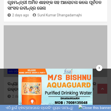
ଗୃହମନ୍ତ୍ରୀ ଅମିତ ଶାହଙ୍କ ସହ ଆଲୋଚନା କଲେ ପୂର୍ବତନ
ସାଂସଦ ରବୀନ୍ଦ୍ର ଜେନା
2 days ago
Sunil Kumar Dhangadamajhi
x
ମୋ ଓଡ଼ିଶା
ବନ୍ୟା ସମୟରେ ମାନବିକ ପଦକ୍ଷେପ: ଛାତ୍ର ବିଜେଡିର
ରକ୍ତଦାନ ଶିବିରରେ ସଂଗୃହୀତ ହେଲା ୭୧ ୟୁନିଟ୍ ରକ୍ତ
2 days ago
Sunil Kumar Dhangadamajhi
ଏଠି ଛୁଇଁ ହ୍ଵାଟ୍ସଆପରେ ବ୍ରେକିଂ ନ୍ୟୁଜ ପାଆନ୍ତୁ