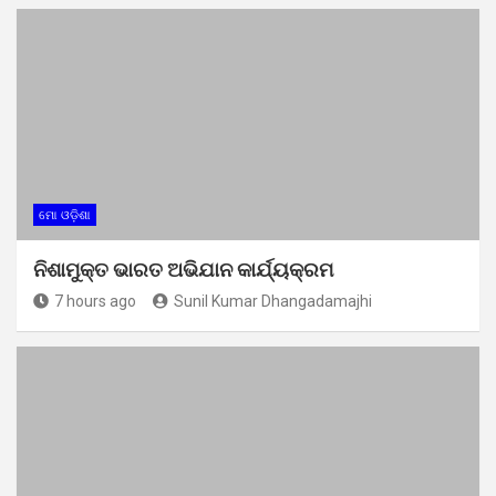
ମୋ ଓଡ଼ିଶା
ନିଶାମୁକ୍ତ ଭାରତ ଅଭିଯାନ କାର୍ଯ୍ୟକ୍ରମ
7 hours ago
Sunil Kumar Dhangadamajhi