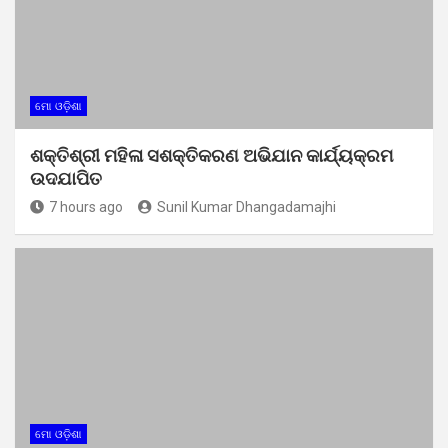
ମୋ ଓଡ଼ିଶା
ଶକ୍ତିଶ୍ରୀ ମହିଳା ସଶକ୍ତିକରଣ ଅଭିଯାନ କାର୍ଯ୍ୟକ୍ରମ
ଉଦଯାପିତ
7 hours ago
Sunil Kumar Dhangadamajhi
ମୋ ଓଡ଼ିଶା