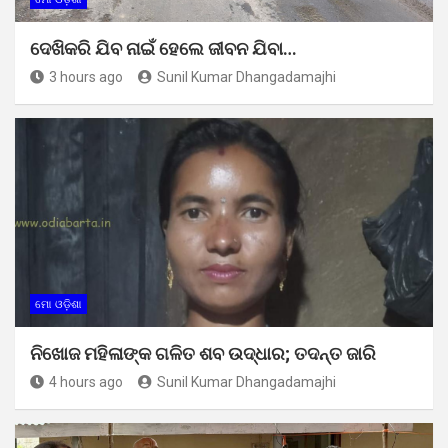
ଦେଖିକରି ଯିବ ନାଇଁ ହେଲେ ଜୀବନ ଯିବା…
3 hours ago
Sunil Kumar Dhangadamajhi
ମୋ ଓଡ଼ିଶା
ନିଖୋଜ ମହିଳାଙ୍କ ଗଳିତ ଶବ ଉଦ୍ଧାର; ତଦନ୍ତ ଜାରି
4 hours ago
Sunil Kumar Dhangadamajhi