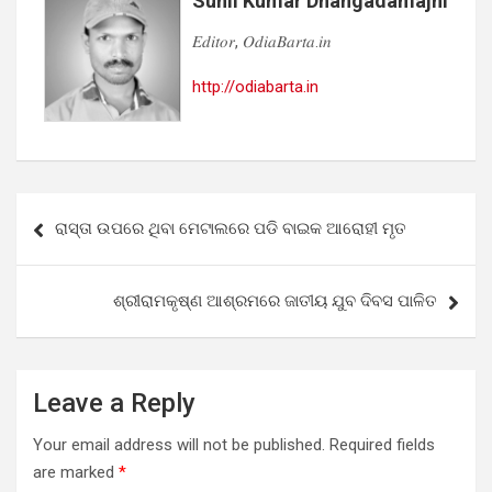
Sunil Kumar Dhangadamajhi
𝐸𝑑𝑖𝑡𝑜𝑟, 𝑂𝑑𝑖𝑎𝐵𝑎𝑟𝑡𝑎.𝑖𝑛
http://odiabarta.in
Post
ରାସ୍ତା ଉପରେ ଥିବା ମେଟାଲରେ ପଡି ବାଇକ ଆରୋହୀ ମୃତ
navigation
ଶ୍ରୀରାମକୃଷ୍ଣ ଆଶ୍ରମରେ ଜାତୀୟ ଯୁବ ଦିବସ ପାଳିତ
Leave a Reply
Your email address will not be published.
Required fields
are marked
*