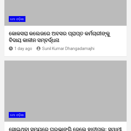
ମୋ ଓଡ଼ିଶା
କୋକସରା କଲେଜରେ ଅବସର ପ୍ରାପ୍ତ କର୍ମଚାରୀଙ୍କୁ
ବିଦାୟ କାଳୀନ ସମ୍ବର୍ଦ୍ଧନା
1 day ago
Sunil Kumar Dhangadamajhi
ମୋ ଓଡ଼ିଶା
ସୋଇଥିବା ସମୟରେ ଘରଭାଙ୍ଗି ଦେଲେ ହାତୀପଲ: ସ୍ୱାମୀ