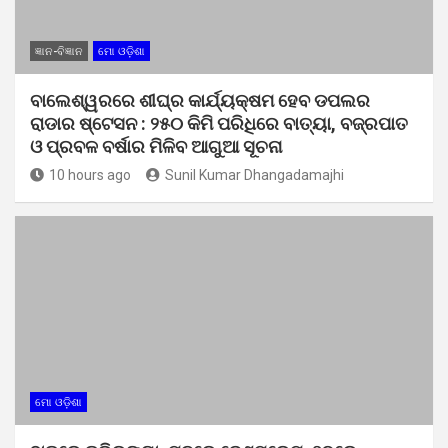
ଜ୍ଞାନ-ବିଜ୍ଞାନ
ମୋ ଓଡ଼ିଶା
ବାଲେଶ୍ୱରରେ ଶୀଘ୍ର କାର୍ଯ୍ୟକ୍ଷମ ହେବ ଡପଲର
ରାଡାର ଷ୍ଟେସନ : ୨୫୦ କିମି ପରିଧିରେ ବାତ୍ୟା, ବଜ୍ରପାତ
ଓ ପ୍ରବଳ ବର୍ଷାର ମିଳିବ ଆଗୁଆ ସୂଚନା
10 hours ago
Sunil Kumar Dhangadamajhi
ମୋ ଓଡ଼ିଶା