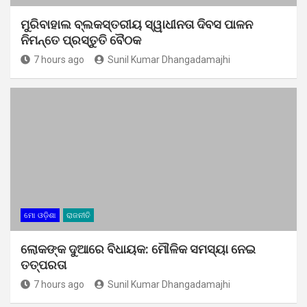
ମୁରିବାହାଲ ବ୍ଲକସ୍ତରୀୟ ସ୍ୱାଧୀନତା ଦିବସ ପାଳନ
ନିମନ୍ତେ ପ୍ରସ୍ତୁତି ବୈଠକ
7 hours ago
Sunil Kumar Dhangadamajhi
ମୋ ଓଡ଼ିଶା
ରାଜନୀତି
ଲୋକଙ୍କ ଦୁଆରେ ବିଧାୟକ: ମୌଳିକ ସମସ୍ୟା ନେଇ
ତତ୍ପରତା
7 hours ago
Sunil Kumar Dhangadamajhi