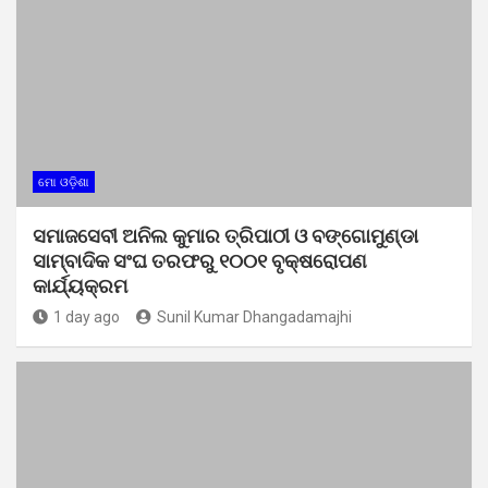
ମୋ ଓଡ଼ିଶା
ସମାଜସେବୀ ଅନିଲ କୁମାର ତ୍ରିପାଠୀ ଓ ବଙ୍ଗୋମୁଣ୍ଡା
ସାମ୍ବାଦିକ ସଂଘ ତରଫରୁ ୧୦୦୧ ବୃକ୍ଷରୋପଣ
କାର୍ଯ୍ୟକ୍ରମ
1 day ago
Sunil Kumar Dhangadamajhi