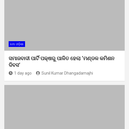
ମୋ ଓଡ଼ିଶା
ସମାଜବାଦୀ ପାର୍ଟି ପକ୍ଷରୁ ପାଳିତ ହେଲା ‘ମଣ୍ଡଳ କମିଶନ
ଦିବସ’
1 day ago
Sunil Kumar Dhangadamajhi