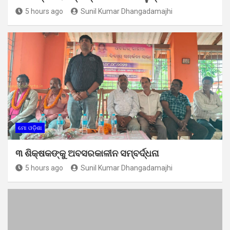
5 hours ago
Sunil Kumar Dhangadamajhi
ମୋ ଓଡ଼ିଶା
୩ ଶିକ୍ଷକଙ୍କୁ ଅବସରକାଳୀନ ସମ୍ବର୍ଦ୍ଧନା
5 hours ago
Sunil Kumar Dhangadamajhi