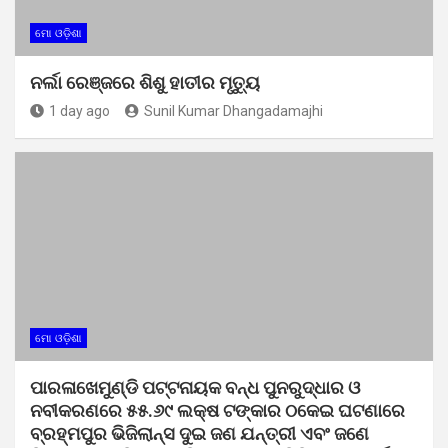
ମୋ ଓଡ଼ିଶା
ନର୍ଲା ରେଞ୍ଜରେ ଶିଶୁ ହାତୀର ମୃତ୍ୟୁ
1 day ago
Sunil Kumar Dhangadamajhi
ମୋ ଓଡ଼ିଶା
ପାରଳାଖେମୁଣ୍ଡି ପଟ୍ଟନାୟକ ବନ୍ଧ ପୁନରୁଦ୍ଧାର ଓ
ନବୀକରଣରେ ୫୫.୬୯ ଲକ୍ଷ ଟଙ୍କାର ଠକେଇ ଘଟଣାରେ
ବ୍ରହ୍ମପୁର ଭିଜିଲାନ୍ସ ଦୁଇ ଜଣ ଯନ୍ତ୍ରୀ ଏବଂ ଜଣେ