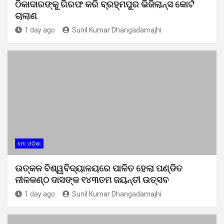
ଠିକାଦାରଙ୍କୁ ଗିରଫ କରି ବ୍ରହ୍ମପୁର ଭିଜିଲାନ୍ସ କୋର୍ଟ
ଚାଲାଣ
1 day ago
Sunil Kumar Dhangadamajhi
ମୋ ଓଡ଼ିଶା
ଉତ୍କଳ ବିଶ୍ୱବିଦ୍ୟାଳୟରେ ପାଳିତ ହେଲା ପଣ୍ଡିତ
ନୀଳକଣ୍ଠ ଦାସଙ୍କ ୧୪୩ତମ ଜୟନ୍ତୀ ଉତ୍ସବ
1 day ago
Sunil Kumar Dhangadamajhi