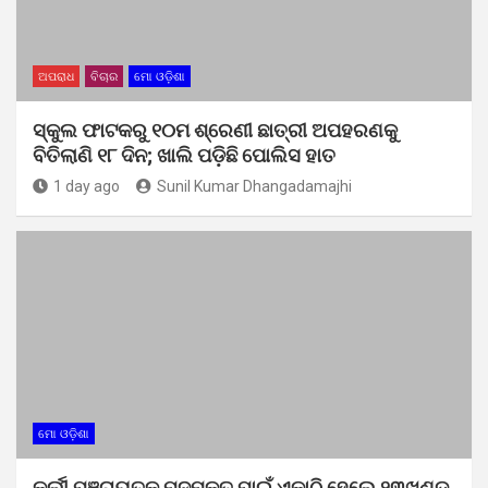
ଅପରାଧ
ବିଚାର
ମୋ ଓଡ଼ିଶା
ସ୍କୁଲ ଫାଟକରୁ ୧୦ମ ଶ୍ରେଣୀ ଛାତ୍ରୀ ଅପହରଣକୁ
ବିତିଲାଣି ୧୮ ଦିନ; ଖାଲି ପଡ଼ିଛି ପୋଲିସ ହାତ
1 day ago
Sunil Kumar Dhangadamajhi
ମୋ ଓଡ଼ିଶା
କୁର୍ଲୀ ପଞ୍ଚାୟତକୁ ମଦମୁକ୍ତ ପାଇଁ ଏକାଠି ହେଲେ ୨୩ଖଣ୍ଡ