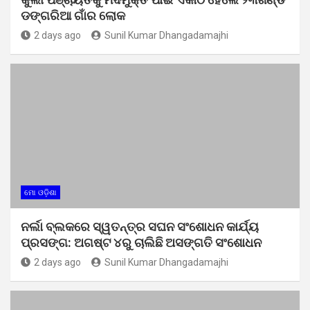
ଡଙ୍ଗରିଆ ଗାଁର ଲୋକ
2 days ago
Sunil Kumar Dhangadamajhi
ମୋ ଓଡ଼ିଶା
ନର୍ଲା ବ୍ଲକରେ ସ୍ୱତନ୍ତ୍ର ସଘନ ସଂଶୋଧନ କାର୍ଯ୍ୟ
ପ୍ରସଙ୍ଗ: ଅଗଷ୍ଟ ୪ରୁ ଚାଲିଛି ଅସଙ୍ଗତି ସଂଶୋଧନ
2 days ago
Sunil Kumar Dhangadamajhi