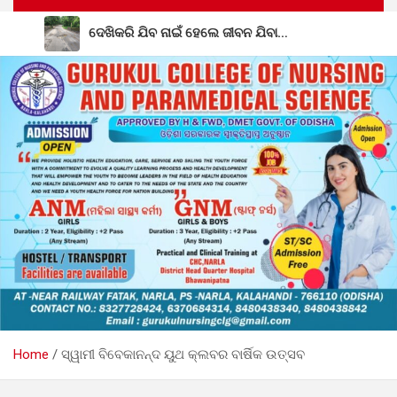
ଦେଖିକରି ଯିବ ନାଇଁ ହେଲେ ଜୀବନ ଯିବା…
ନିଖୋଜ ମହିଳାଙ୍କ ଗଳିତ ଶବ ଉଦ୍ଧାର; ତଦନ୍ତ ଜାରି
ବାଘଶାଳା ରାଧାକାନ୍ତ ମଠ ମହନ୍ତ ଭାବେ ଦାୟିତ୍ୱ ନେଲେ ଗୋପାଳ
ଦାସଜୀ ମହାରାଜ
ନିୟତି ମାନସିକ ଅନଗ୍ରସର ବିଦ୍ୟାଳୟରେ ବନ-ମହୋତ୍ସଵ
କାର୍ଯ୍ୟକ୍ରମ ଅନୁଷ୍ଠିତ
ଜିଲ୍ଲାସ୍ତରୀୟ ୮୦ତମ ସ୍ୱାଧୀନତା ଦିବସ ପାଳନ ଉପଲକ୍ଷେ ବିଭିନ୍ନ
ପ୍ରତିଯୋଗିତା ଅନୁଷ୍ଠିତ
Home
ସ୍ୱାମୀ ବିବେକାନନ୍ଦ ୟୁଥ କ୍ଲବର ବାର୍ଷିକ ଉତ୍ସବ