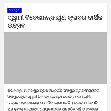
ମୋ ଓଡ଼ିଶା
ସ୍ୱାମୀ ବିବେକାନନ୍ଦ ୟୁଥ କ୍ଲବର ବାର୍ଷିକ
ଉତ୍ସବ
କଳାହାଣ୍ଡି: ମ.ରାମପୁର ବ୍ଲକ ଅନ୍ତର୍ଗତ ସିଂହପୁର ଗ୍ରାମପଂଚାୟତର
ସିଂହପୁରସ୍ଥିତ ସ୍ୱାମୀ ବିବେକାନନ୍ଦ ୟୁଥ କ୍ଲବର ନବମ ବାର୍ଷିକ
ଉତ୍ସବ ମହାସମାରୋହରେ ପାଳିତ ହେଇଯାଇଛି । କ୍ଲବର ସଭାପତି
ରାଜ କୁମାର ଗାନ୍ଧୀଙ୍କ ଅଧ୍ୟକ୍ଷତାରେ ଅନୁଷ୍ଠିତ ଏହି ଉତ୍ସବରେ