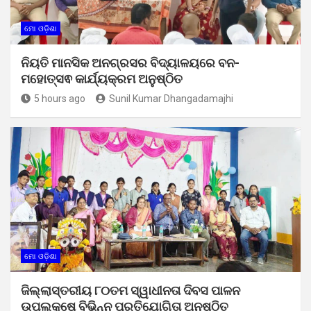
ମୋ ଓଡ଼ିଶା
ନିୟତି ମାନସିକ ଅନଗ୍ରସର ବିଦ୍ୟାଳୟରେ ବନ-
ମହୋତ୍ସଵ କାର୍ଯ୍ୟକ୍ରମ ଅନୁଷ୍ଠିତ
5 hours ago
Sunil Kumar Dhangadamajhi
ମୋ ଓଡ଼ିଶା
ଜିଲ୍ଲାସ୍ତରୀୟ ୮୦ତମ ସ୍ୱାଧୀନତା ଦିବସ ପାଳନ
ଉପଲକ୍ଷେ ବିଭିନ୍ନ ପ୍ରତିଯୋଗିତା ଅନୁଷ୍ଠିତ