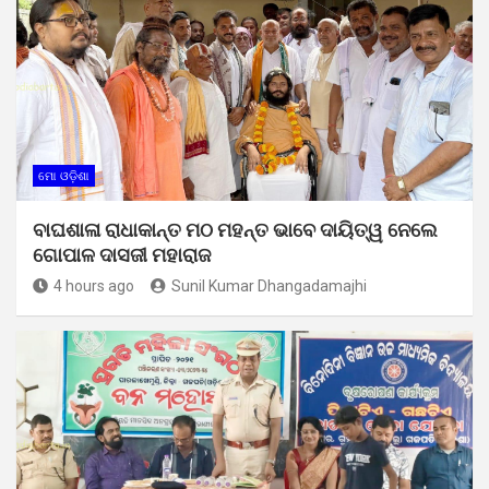
ମୋ ଓଡ଼ିଶା
ବାଘଶାଳା ରାଧାକାନ୍ତ ମଠ ମହନ୍ତ ଭାବେ ଦାୟିତ୍ୱ ନେଲେ
ଗୋପାଳ ଦାସଜୀ ମହାରାଜ
4 hours ago
Sunil Kumar Dhangadamajhi