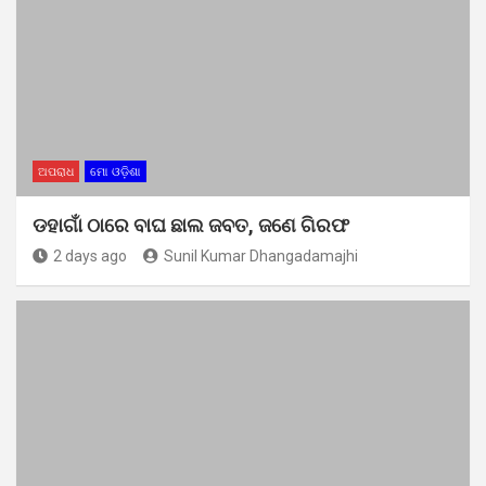
ଅପରାଧ
ମୋ ଓଡ଼ିଶା
ଡହାଗାଁ ଠାରେ ବାଘ ଛାଲ ଜବତ, ଜଣେ ଗିରଫ
2 days ago
Sunil Kumar Dhangadamajhi