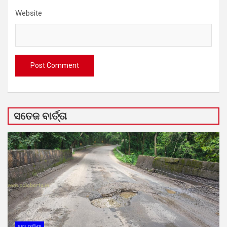
Website
ସତେଜ ବାର୍ତ୍ତା
ମୋ ଓଡ଼ିଶା