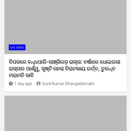
ମୋ ଓଡ଼ିଶା
ବିପଦରେ ବନ୍ଧପାରି-ଲାଞ୍ଜିଗଡ଼ ରାସ୍ତା: ବର୍ଷାରେ ଧୋଇଗଲା
ରାସ୍ତାର ପାର୍ଶ୍ୱ, ସୃଷ୍ଟି ହେଲା ବିରାଟକାୟ ଗର୍ତ୍ତ, ତୁରନ୍ତ
ମରାମତି ଦାବି
1 day ago
Sunil Kumar Dhangadamajhi