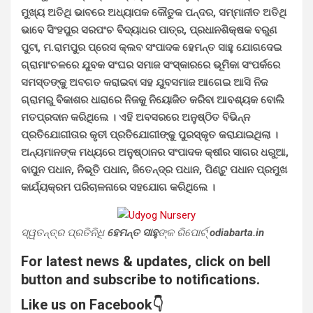
ମୁଖ୍ୟ ଅତିଥି ଭାବରେ ଅଧ୍ୟାପକ କୌତୁକ ପନ୍ଦର, ସମ୍ମାନୀତ ଅତିଥି
ଭାବେ ସିଂହପୁର ସରପଂଚ ବିଦ୍ୟାଧର ପାତ୍ର, ପ୍ରଧାନଶିକ୍ଷକ ବରୁଣ
ପୁଟା, ମ.ରାମପୁର ପ୍ରେସ କ୍ଲବ ସଂପାଦକ ହେମନ୍ତ ସାହୁ ଯୋଗଦେଇ
ଗ୍ରାମାଂଚଳରେ ଯୁବକ ସଂଘର ସମାଜ ସଂସ୍କାରରେ ଭୂମିକା ସଂପର୍କରେ
ସମସ୍ତଙ୍କୁ ଅବଗତ କରାଇବା ସହ ଯୁବସମାଜ ଆଗେଇ ଆସି ନିଜ
ଗ୍ରାମରୁ ବିକାଶର ଧାରାରେ ନିଜକୁ ନିୟୋଜିତ କରିବା ଆବଶ୍ୟକ ବୋଲି
ମତପ୍ରଦାନ କରିଥିଲେ । ଏହି ଅବସରରେ ଅନୁଷ୍ଠିତ ବିଭିନ୍ନ
ପ୍ରତିଯୋଗୀତାର କୃତୀ ପ୍ରତିଯୋଗୀଙ୍କୁ ପୁରସ୍କୃତ କରାଯାଇଥିଲା ।
ଅନ୍ୟମାନଙ୍କ ମଧ୍ୟରେ ଅନୁଷ୍ଠାନର ସଂପାଦକ କ୍ଷୀର ସାଗର ଧରୁଆ,
ବାପୁନ ପଧାନ, ନିଭୂତି ପଧାନ, ଜିତେନ୍ଦ୍ର ପଧାନ, ପିଣ୍ଟୁ ପଧାନ ପ୍ରମୁଖ
କାର୍ଯ୍ୟକ୍ରମ ପରିଚାଳନାରେ ସହଯୋଗ କରିଥିଲେ ।
ସ୍ୱତନ୍ତ୍ର ପ୍ରତିନିଧି
ହେମନ୍ତ ସାହୁ
ଙ୍କ ରିପୋର୍ଟ୍
odiabarta.in
For latest news & updates, click on bell
button and subscribe to notifications.
Like us on Facebook👇