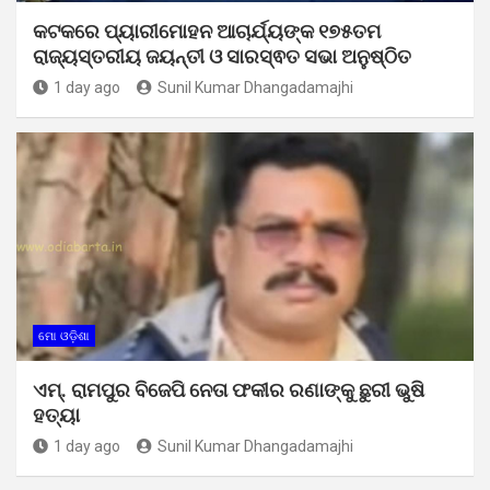
କଟକରେ ପ୍ୟାରୀମୋହନ ଆଚାର୍ଯ୍ୟଙ୍କ ୧୭୫ତମ
ରାଜ୍ୟସ୍ତରୀୟ ଜୟନ୍ତୀ ଓ ସାରସ୍ଵତ ସଭା ଅନୁଷ୍ଠିତ
1 day ago
Sunil Kumar Dhangadamajhi
ମୋ ଓଡ଼ିଶା
ଏମ୍. ରାମପୁର ବିଜେପି ନେତା ଫକୀର ରଣାଙ୍କୁ ଛୁରୀ ଭୁଷି
ହତ୍ୟା
1 day ago
Sunil Kumar Dhangadamajhi