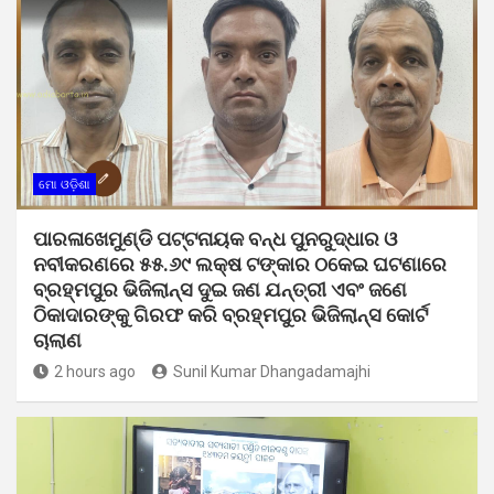
ମୋ ଓଡ଼ିଶା
ପାରଳାଖେମୁଣ୍ଡି ପଟ୍ଟନାୟକ ବନ୍ଧ ପୁନରୁଦ୍ଧାର ଓ
ନବୀକରଣରେ ୫୫.୬୯ ଲକ୍ଷ ଟଙ୍କାର ଠକେଇ ଘଟଣାରେ
ବ୍ରହ୍ମପୁର ଭିଜିଲାନ୍ସ ଦୁଇ ଜଣ ଯନ୍ତ୍ରୀ ଏବଂ ଜଣେ
ଠିକାଦାରଙ୍କୁ ଗିରଫ କରି ବ୍ରହ୍ମପୁର ଭିଜିଲାନ୍ସ କୋର୍ଟ
ଚାଲାଣ
2 hours ago
Sunil Kumar Dhangadamajhi