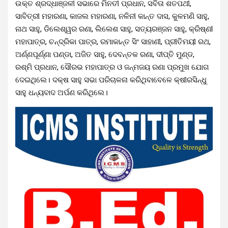
ଉକ୍ତ ଶ୍ରଦ୍ଧାଞ୍ଜଳୀ ସଭାରେ ମିନତୀ ପ୍ରଧାନ, ସବିତା ଶତପଥୀ,
ସାବିତ୍ରୀ ମହାରଣା, କାଜଲ ମହାରଣା, ନଳିନୀ କାନ୍ତ ଦାସ, କୁଳମଣି ସାହୁ,
ନାଥ ସାହୁ, ଡିଲେଶ୍ୱର ରଣା, ଲିଲେଶ ସାହୁ, ସତ୍ୟରଞ୍ଜନ ସାହୁ, କ୍ରିଷ୍ଣl
ମହାପାତ୍ର, ଚନ୍ଦ୍ରିକା ପାତ୍ର, ରମାକାନ୍ତ ସିଂ ସାହାଣୀ, ପ୍ରୀତିମୟୀ ରଥ,
ଅର୍ଣ୍ଣପୂର୍ଣ୍ଣା ପଣ୍ଡା, ଅଜିତ ସାହୁ, ଦେବନ୍ତକ ରଣା, ଦୀପ୍ତି ମୁଣ୍ଡ,
ରଶ୍ମି ପ୍ରଧାନ, ସୌରଭ ମହାପାତ୍ର ଓ ଜନ୍ମଜୟ ରଣା ପ୍ରମୁଖ ଯୋଗ
ଦେଇଥିଲେ। ଦକ୍ଷ ସାହୁ ସଭା ପରିଚାଳନା କରିଥିବାବେଳେ କ୍ଷୀରସିନ୍ଧୁ
ସାହୁ ଧନ୍ୟବାଦ ଅର୍ପଣ କରିଥିଲେ।