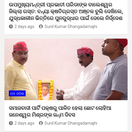
ଉପମୁଖ୍ୟମନ୍ତ୍ରୀ ପ୍ରଭାତୀ ପରିଡାଙ୍କ ବାଲେଶ୍ୱର
ଜିଲ୍ଲା ଗସ୍ତ: ବନ୍ୟା କ୍ଷତିଗ୍ରସ୍ତ ଅଞ୍ଚଳ ବୁଲି ଦେଖିଲେ,
ଯୁଦ୍ଧକାଳୀନ ଭିତ୍ତିରେ ପୁନରୁଦ୍ଧାର ପାଇଁ ଦେଲେ ନିର୍ଦ୍ଦେଶ
2 days ago
Sunil Kumar Dhangadamajhi
ମୋ ଓଡ଼ିଶା
ସମାଜବାଦୀ ପାର୍ଟି ପକ୍ଷରୁ ପାଳିତ ହେଲା ଛୋଟ ଲୋହିଆ
ଜନେଶ୍ୱର ମିଶ୍ରଙ୍କ ଜନ୍ମ ଦିବସ
2 days ago
Sunil Kumar Dhangadamajhi