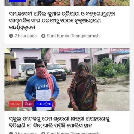
ସମାଜସେବୀ ଅନିଲ କୁମାର ତ୍ରିପାଠୀ ଓ ବଙ୍ଗୋମୁଣ୍ଡା
ସାମ୍ବାଦିକ ସଂଘ ତରଫରୁ ୧୦୦୧ ବୃକ୍ଷରୋପଣ
କାର୍ଯ୍ୟକ୍ରମ
2 hours ago
Sunil Kumar Dhangadamajhi
ଅପରାଧ
ବିଚାର
ମୋ ଓଡ଼ିଶା
ସ୍କୁଲ ଫାଟକରୁ ୧୦ମ ଶ୍ରେଣୀ ଛାତ୍ରୀ ଅପହରଣକୁ
ବିତିଲାଣି ୧୮ ଦିନ; ଖାଲି ପଡ଼ିଛି ପୋଲିସ ହାତ
2 hours ago
Sunil Kumar Dhangadamajhi