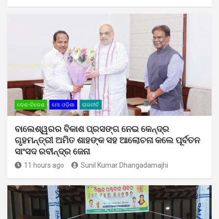
ଦେଶ-ବିଦେଶ
ମୋ ଓଡ଼ିଶା
ରାଜନୀତି
ବାଲେଶ୍ୱରର ବିକାଶ ପ୍ରସଙ୍ଗ ନେଇ କେନ୍ଦ୍ର
ଗୃହମନ୍ତ୍ରୀ ଅମିତ ଶାହଙ୍କ ସହ ଆଲୋଚନା କଲେ ପୂର୍ବତନ
ସାଂସଦ ରବୀନ୍ଦ୍ର ଜେନା
11 hours ago
Sunil Kumar Dhangadamajhi