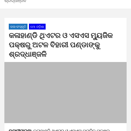
ଶ୍ରଦ୍ଧାଞ୍ଜଳି
କଳା-ସଂସ୍କୃତି
ମୋ ଓଡ଼ିଶା
କଳାହାଣ୍ଡି ଥିଏଟର ଓ ଏସଏସ ମ୍ୟୁଜିକ
ପକ୍ଷରୁ ଅଟଳ ବିହାରୀ ପଣ୍ଡାଙ୍କୁ
ଶ୍ରଦ୍ଧାଞ୍ଜଳି
ଭବାନୀପାଟଣା:
କଳାହାଣ୍ଡି ଥିଏଟର ଓ ଏସଏସ ମ୍ୟୁଜିକ ପକ୍ଷରୁ