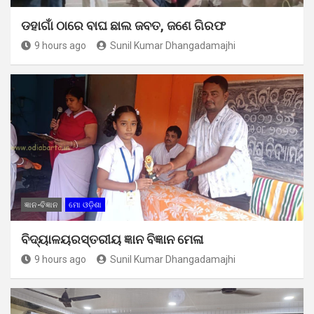
ଡହାଗାଁ ଠାରେ ବାଘ ଛାଲ ଜବତ, ଜଣେ ଗିରଫ
9 hours ago
Sunil Kumar Dhangadamajhi
ଜ୍ଞାନ-ବିଜ୍ଞାନ
ମୋ ଓଡ଼ିଶା
ବିଦ୍ୟାଳୟରସ୍ତରୀୟ ଜ୍ଞାନ ବିଜ୍ଞାନ ମେଳା
9 hours ago
Sunil Kumar Dhangadamajhi