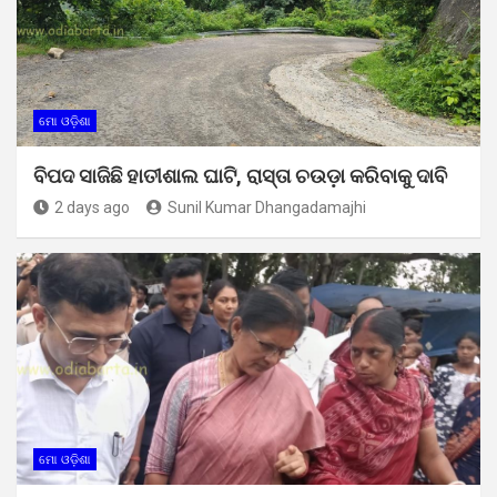
ମୋ ଓଡ଼ିଶା
ବିପଦ ସାଜିଛି ହାତୀଶାଲ ଘାଟି, ରାସ୍ତା ଚଉଡ଼ା କରିବାକୁ ଦାବି
2 days ago
Sunil Kumar Dhangadamajhi
ମୋ ଓଡ଼ିଶା