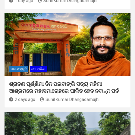
1 day ago
Sunil Kumar Dhangadamajhi
କଳା-ସଂସ୍କୃତି
ମୋ ଓଡ଼ିଶା
ଶ୍ରାବଣ ପୂର୍ଣ୍ଣିମା ଦିନ ପରବାଙ୍ଗି ସତ୍ୟ ମହିମା
ଆଶ୍ରମରେ ମହାସମାରୋହରେ ପାଳିତ ହେବ ନବାନ୍ନ ପର୍ବ
2 days ago
Sunil Kumar Dhangadamajhi