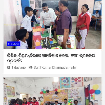
ମୋ ଓଡ଼ିଶା
ରିଷିଡା ଶିଶୁମନ୍ଦିରରେ ଜ୍ଞାନବିଜ୍ଞାନ ମେଳା: ୧୩୮ ପ୍ରକଳ୍ପ
ପ୍ରଦର୍ଶିତ
1 day ago
Sunil Kumar Dhangadamajhi