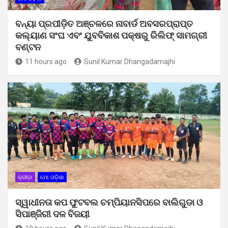
ବନ୍ୟା ପ୍ରପୀଡ଼ିତ ଅଞ୍ଚଳରେ ନାବାର୍ଡ ଅବସରପ୍ରାପ୍ତ
କଲ୍ୟାଣ ସଂଘ ଏବଂ ଯୁବବିକାଶ ପକ୍ଷରୁ ରିଲିଫ୍ ସାମଗ୍ରୀ
ବଣ୍ଟନ
11 hours ago
Sunil Kumar Dhangadamajhi
କ୍ରୀଡ଼ା
ମୋ ଓଡ଼ିଶା
ସ୍ୱାଧୀନତା କପ ଫୁଟବଲ ଚମ୍ପିୟାନସିପରେ ବାଲିଗୁଡା ଓ
ସିପାଞ୍ଜିରୀ ଦଳ ବିଜୟୀ