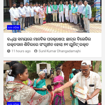
ମୋ ଓଡ଼ିଶା
ବନ୍ୟା ସମୟରେ ମାନବିକ ପଦକ୍ଷେପ: ଛାତ୍ର ବିଜେଡିର
ରକ୍ତଦାନ ଶିବିରରେ ସଂଗୃହୀତ ହେଲା ୭୧ ୟୁନିଟ୍ ରକ୍ତ
11 hours ago
Sunil Kumar Dhangadamajhi
ମୋ ଓଡ଼ିଶା