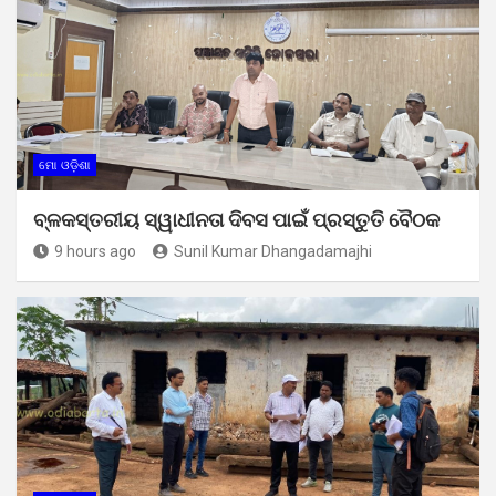
ମୋ ଓଡ଼ିଶା
ବ୍ଳକସ୍ତରୀୟ ସ୍ୱାଧୀନତା ଦିବସ ପାଇଁ ପ୍ରସ୍ତୁତି ବୈଠକ
9 hours ago
Sunil Kumar Dhangadamajhi