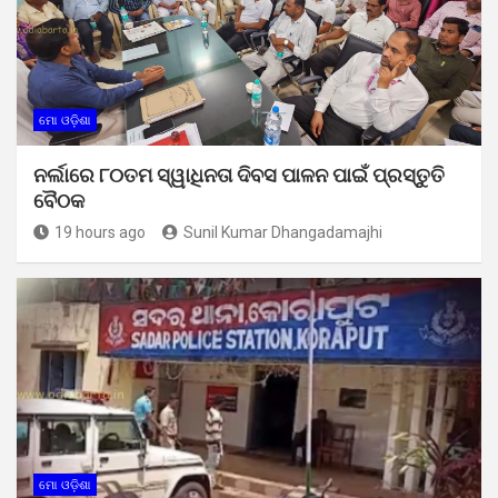
ମୋ ଓଡ଼ିଶା
ନର୍ଲାରେ ୮୦ତମ ସ୍ୱାଧିନତା ଦିବସ ପାଳନ ପାଇଁ ପ୍ରସ୍ତୁତି
ବୈଠକ
19 hours ago
Sunil Kumar Dhangadamajhi
ମୋ ଓଡ଼ିଶା