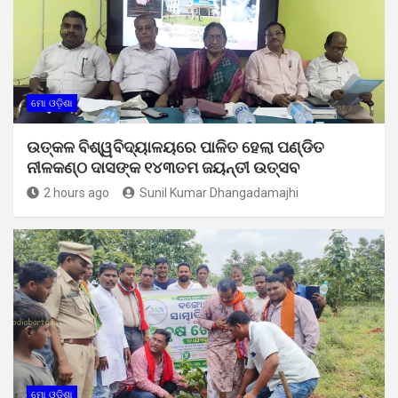
ମୋ ଓଡ଼ିଶା
ଉତ୍କଳ ବିଶ୍ୱବିଦ୍ୟାଳୟରେ ପାଳିତ ହେଲା ପଣ୍ଡିତ
ନୀଳକଣ୍ଠ ଦାସଙ୍କ ୧୪୩ତମ ଜୟନ୍ତୀ ଉତ୍ସବ
2 hours ago
Sunil Kumar Dhangadamajhi
ମୋ ଓଡ଼ିଶା