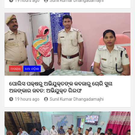
19 hours ago
Sunil Kumar Dhangadamajhi
ଅପରାଧ
ମୋ ଓଡ଼ିଶା
ପୋଲିସ ପକ୍ଷରୁ ଅଭିଯୁକ୍ତଙ୍କ କବଜାରୁ ଚୋରି ସୁନା
ଅଳଙ୍କାର ଜବତ: ଅଭିଯୁକ୍ତ ଗିରଫ
19 hours ago
Sunil Kumar Dhangadamajhi