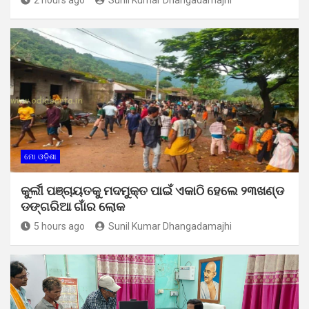
ମୋ ଓଡ଼ିଶା
କୁର୍ଲୀ ପଞ୍ଚାୟତକୁ ମଦମୁକ୍ତ ପାଇଁ ଏକାଠି ହେଲେ ୨୩ଖଣ୍ଡ
ଡଙ୍ଗରିଆ ଗାଁର ଲୋକ
5 hours ago
Sunil Kumar Dhangadamajhi