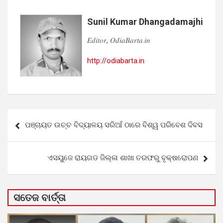
Sunil Kumar Dhangadamajhi
𝐸𝑑𝑖𝑡𝑜𝑟, 𝑂𝑑𝑖𝑎𝐵𝑎𝑟𝑡𝑎.𝑖𝑛
http://odiabarta.in
Post
ପଞ୍ଚାୟତ ଉଚ୍ଚ ବିଦ୍ୟାଳୟ ସରିଆଁ ଠାରେ ବିଶ୍ୱ ପରିବେଶ ଦିବସ
navigation
ଏସୟୁଜେ ରାୟଗଡ ଜିଲ୍ଳା ଶାଖା ତରଫରୁ ବୃକ୍ଷରୋପଣ
ସତେଜ ବାର୍ତ୍ତା