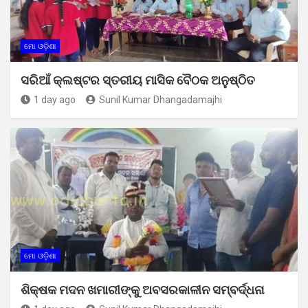
ମୋ ଓଡ଼ିଶା
ସରିଆଁ କ୍ଲଷ୍ଟର ସ୍ତରୀୟ ମାସିକ ବୈଠକ ଅନୁଷ୍ଠିତ
1 day ago
Sunil Kumar Dhangadamajhi
ମୋ ଓଡ଼ିଶା
ଶିକ୍ଷକ ମଦନ ଖମାରୀଙ୍କୁ ଅବସରକାଳୀନ ସମ୍ବର୍ଦ୍ଧନା