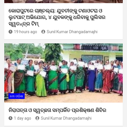
କୋରାପୁଟରେ ଚାଞ୍ଚଲ୍ୟ: ଯୁବତୀଙ୍କୁ ଟଣାଓଟରା ଓ
ଲୁଟପାଟ୍ ଅଭିଯୋଗ, ୪ ଯୁବକଙ୍କୁ ଧରିବାକୁ ପୁଲିସର
ସ୍ୱତନ୍ତ୍ର ଟିମ୍
19 hours ago
Sunil Kumar Dhangadamajhi
ମୋ ଓଡ଼ିଶା
ନିରାପତ୍ତା ଓ ସ୍ୱଚ୍ଛତା ସମ୍ପର୍କିତ ପ୍ରଶିକ୍ଷଣ ଶିବିର
1 day ago
Sunil Kumar Dhangadamajhi