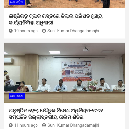
ମୋ ଓଡ଼ିଶା
ଲାଞ୍ଜିଗଡ଼ ବ୍ଲକ ଗସ୍ତରେ ଜିଲ୍ଲା ପରିଷଦ ମୁଖ୍ୟ
କାର୍ଯ୍ୟନିର୍ବାହୀ ଅଧିକାରୀ
10 hours ago
Sunil Kumar Dhangadamajhi
ମୋ ଓଡ଼ିଶା
ଅନୁଷ୍ଠିତ ହେଲା ଯୌତୁକ ନିଷେଧ ଅଧିନିୟମ-୧୯୬୧
ସମ୍ପର୍କିତ ଜିଲ୍ଲାସ୍ତରୀୟ ତାଲିମ ଶିବିର
11 hours ago
Sunil Kumar Dhangadamajhi