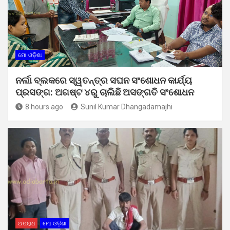
ମୋ ଓଡ଼ିଶା
ନର୍ଲା ବ୍ଲକରେ ସ୍ୱତନ୍ତ୍ର ସଘନ ସଂଶୋଧନ କାର୍ଯ୍ୟ
ପ୍ରସଙ୍ଗ: ଅଗଷ୍ଟ ୪ରୁ ଚାଲିଛି ଅସଙ୍ଗତି ସଂଶୋଧନ
8 hours ago
Sunil Kumar Dhangadamajhi
ଅପରାଧ
ମୋ ଓଡ଼ିଶା