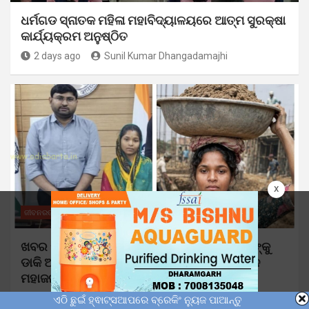
ଧର୍ମଗଡ ସ୍ନାତକ ମହିଳା ମହାବିଦ୍ୟାଳୟରେ ଆତ୍ମ ସୁରକ୍ଷା
କାର୍ଯ୍ୟକ୍ରମ ଅନୁଷ୍ଠିତ
2 days ago
Sunil Kumar Dhangadamajhi
x
ଜୀବନରଙ୍ଗ
ମୋ ଓଡ଼ିଶା
ଖବର ପ୍ରସାରଣ ପରେ ନିଜ କାର୍ଯ୍ୟାଳୟକୁ ସୁକାନ୍ତିଙ୍କୁ
ଡାକି ଆଲୋଚନା କଲେ ଜିଲ୍ଲାପାଳ ମନୋଜ ସତ୍ୟବାନ
ମହାଜନ
2 days ago
Sunil Kumar Dhangadamajhi
ଏଠି ଛୁଇଁ ହ୍ଵାଟ୍ସଆପରେ ବ୍ରେକିଂ ନ୍ୟୁଜ ପାଆନ୍ତୁ