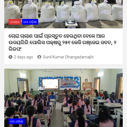
ଅପରାଧ
ମୋ ଓଡ଼ିଶା
ଚୋରା ଚାଲାଣ ପାଇଁ ପ୍ରସ୍ତୁତ ହେଉଥିବା ବେଳେ ଆର
ଉଦୟଗିରି ପୋଲିସ ପକ୍ଷରୁ ୨୫୧ କେଜି ଗଞ୍ଜେଇ ଜବତ, ୨
ଗିରଫ
2 days ago
Sunil Kumar Dhangadamajhi
ମୋ ଓଡ଼ିଶା