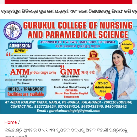
ଣେ ଠିକାଦାରଙ୍କୁ ଗିରଫ କରି ବ୍ରହ୍ମପୁର ଭିଜିଲାନ୍ସ କୋର୍ଟ ଚାଲାଣ
Home
କଳାହାଣ୍ଡି ଥିଏଟର ଓ ଏସଏସ ମ୍ୟୁଜିକ ପକ୍ଷରୁ ଅଟଳ ବିହାରୀ ପଣ୍ଡାଙ୍କୁ