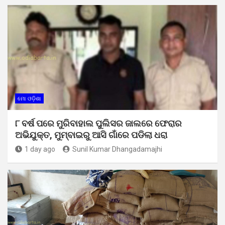
ମୋ ଓଡ଼ିଶା
୮ ବର୍ଷ ପରେ ମୁରିବାହାଲ ପୁଲିସର ଜାଲରେ ଫେରାର
ଅଭିଯୁକ୍ତ, ମୁମ୍ବାଇରୁ ଆସି ଗାଁରେ ପଡିଲା ଧରା
1 day ago
Sunil Kumar Dhangadamajhi