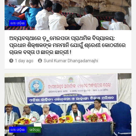
ମୋ ଓଡ଼ିଶା
ଅବ୍ୟବସ୍ଥାରେ ଡ଼ୁମେରପଡା ପ୍ରାଥମିକ ବିଦ୍ୟାଳୟ:
ପ୍ରଧାନ ଶିକ୍ଷକଙ୍କ ମନମାନି ଯୋଗୁଁ ଶ୍ରେଣୀ କୋଠରୀରେ
ଚାଉଳ ବସ୍ତା ଓ ଛାତ୍ର ଛାତ୍ରୀ !
1 day ago
Sunil Kumar Dhangadamajhi
ମୋ ଓଡ଼ିଶା
ସାହିତ୍ୟ