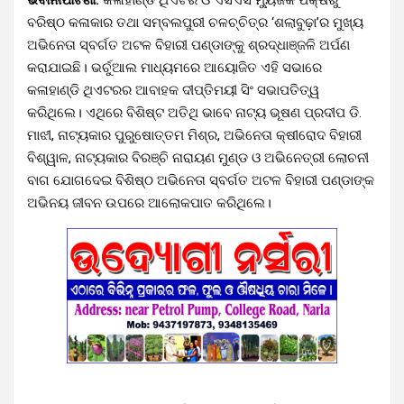
ବରିଷ୍ଠ କଳାକାର ତଥା ସମ୍ବଲପୁରୀ ଚଳଚ୍ଚିତ୍ର ‘ଶଲାବୁଢ଼ା’ର ମୁଖ୍ୟ
ଅଭିନେତା ସ୍ବର୍ଗତ ଅଟଳ ବିହାରୀ ପଣ୍ଡାଙ୍କୁ ଶ୍ରଦ୍ଧାଞ୍ଜଳି ଅର୍ପଣ
କରାଯାଇଛି। ଭର୍ଚୁଆଲ ମାଧ୍ୟମରେ ଆୟୋଜିତ ଏହି ସଭାରେ
କଳାହାଣ୍ଡି ଥିଏଟରର ଆବାହକ ଦୀପ୍ତିମୟୀ ସିଂ ସଭାପତିତ୍ୱ
କରିଥିଲେ। ଏଥିରେ ବିଶିଷ୍ଟ ଅତିଥି ଭାବେ ନାଟ୍ୟ ଭୂଷଣ ପ୍ରଦୀପ ଡି.
ମାଝୀ, ନାଟ୍ୟକାର ପୁରୁଷୋତ୍ତମ ମିଶ୍ର, ଅଭିନେତା କ୍ଷୀରୋଦ ବିହାରୀ
ବିଶ୍ୱାଳ, ନାଟ୍ୟକାର ବିରଞ୍ଚି ନାରାୟଣ ମୁଣ୍ଡ ଓ ଅଭିନେତ୍ରୀ ଲୋଚନୀ
ବାଗ ଯୋଗଦେଇ ବିଶିଷ୍ଠ ଅଭିନେତା ସ୍ବର୍ଗତ ଅଟଳ ବିହାରୀ ପଣ୍ଡାଙ୍କ
ଅଭିନୟ ଜୀବନ ଉପରେ ଆଲୋକପାତ କରିଥିଲେ।