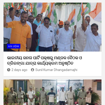
ମୋ ଓଡ଼ିଶା
ଭାରତୀୟ ଜନତା ପାର୍ଟି ପକ୍ଷରୁ ମଣ୍ଡଳ ବୈଠକ ଓ
ତ୍ରିରଙ୍ଗା ଯାତ୍ରା କାର୍ଯ୍ୟକ୍ରମ ଅନୁଷ୍ଠିତ
2 days ago
Sunil Kumar Dhangadamajhi