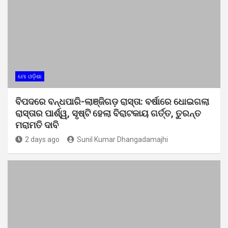
ମୋ ଓଡ଼ିଶା
ବିପଦରେ ବନ୍ଧପାରି-ଲାଞ୍ଜିଗଡ଼ ରାସ୍ତା: ବର୍ଷାରେ ଧୋଇଗଲା
ରାସ୍ତାର ପାର୍ଶ୍ୱ, ସୃଷ୍ଟି ହେଲା ବିରାଟକାୟ ଗର୍ତ୍ତ, ତୁରନ୍ତ
ମରାମତି ଦାବି
2 days ago
Sunil Kumar Dhangadamajhi