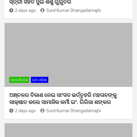
ସ୍ତ୍ରୀ ସହିତ ଦୁଇ ଶିଶୁ ଗୁରୁତର
2 days ago
Sunil Kumar Dhangadamajhi
ଦେଶ-ବିଦେଶ
ମୋ ଓଡ଼ିଶା
ଅଞ୍ଚଳର ବିକାଶ ନେଇ ସାଂସଦ ଭର୍ତ୍ତୃହରି ମହତାବଙ୍କୁ
ସାକ୍ଷାତ କଲେ ସାମାଜିକ କର୍ମୀ ଇଂ. ଗିରିଜା ଶଙ୍କର
2 days ago
Sunil Kumar Dhangadamajhi