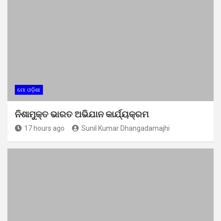
ମୋ ଓଡ଼ିଶା
ନିଶାମୁକ୍ତ ଭାରତ ଅଭିଯାନ କାର୍ଯ୍ୟକ୍ରମ
17 hours ago
Sunil Kumar Dhangadamajhi