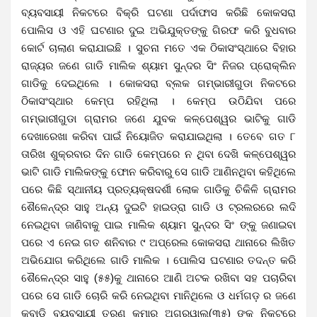
ବ୍ୟବସାୟୀ ନିକଟରେ ବିକ୍ରି ଘଟଣା ପର୍ଦାଫାସ କରିଛି କୋକସରା
ପୋଲିସ ଓ ଏହି ଘଟଣାର ଦୁଇ ଅଭିଯୁକ୍ତଙ୍କୁ ଗିରଫ କରି ବୁଧବାର
କୋର୍ଟ ଚାଲାଣ କରାଯାଇଛି । ସୁଚନା ମତେ ଏକ ଠିକାସଂସ୍ଥାରେ ବିହାର
ରାଜ୍ୟର ଜଣେ ଗାଡି ମାଲିକ ଶ୍ୟାମ ସୁନ୍ଦର ସିଂ ନିଜର ପ୍ରୋକ୍ଲିନ
ଗାଡିକୁ ଦେଇଥିଲେ । କୋକସରା ବ୍ଲକ ଗମ୍ଭାରୀଗୁଡା ନିକଟରେ
ଠିକାସଂସ୍ଥାର କେମ୍ପ ରହିଥିଲା । କେମ୍ପ ଉଠିଯିବା ପରେ
ଗମ୍ଭାରୀଗୁଡା ଗ୍ରାମର ଜଣେ ଯୁବକ କଳ୍ପେଶ୍ୱର ଭାଟିକୁ ଗାଡି
ଦେଖାରେଖା କରିବା ପାଇଁ ନିୟୋଜିତ କରାଯାଇଥିଲା । ତେବେ ଗତ ୮
ତାରିଖ ଶୁକ୍ରବାର ଦିନ ଗାଡି କେମ୍ପରେ ନ ଥିବା ଦେଖି କଳ୍ପେଶ୍ୱର
ଭାଟି ଗାଡି ମାଲିକଙ୍କୁ ଫୋନ କରିବାରୁ ସେ ଗାଡି ଆଣିନଥିବା କହିଥିଲେ
ପରେ କିଛି ସ୍ଥାନୀୟ ପ୍ରତ୍ୟକ୍ଷଦର୍ଶୀ ଲୋକ ଗାଡିକୁ ଚିକିଳି ଗ୍ରାମର
ଶୈଳେନ୍ଦ୍ର ସାହୁ ଅନ୍ୟ ଦୁଇଟି ହାଇଡ୍ରା ଗାଡି ଓ ଟ୍ରଲରରେ ଲଦି
ନେଇଥିବା ଜାଣିବାକୁ ପାଇ ମାଲିକ ଶ୍ୟାମ ସୁନ୍ଦର ସିଂ ଙ୍କୁ ଜଣାଇବା
ପରେ ଏ ନେଇ ଗତ ଶନିବାର ୯ ଅପ୍ରେଲ କୋକସରା ଥାନାରେ ଲିଖିତ
ଅଭିଯୋଗ କରିଥିଲେ ଗାଡି ମାଲିକ । ପୋଲିସ ଘଟଣାର ତଦନ୍ତ କରି
ଶୈଳେନ୍ଦ୍ର ସାହୁ (୫୫)କୁ ଥାନାରେ ଆଣି ଅଟକ ରଖିବା ସହ ପଚାରିବା
ପରେ ସେ ଗାଡି ଚୋରି କରି ନେଇଥିବା ମାନିଥିଲେ ଓ ଧର୍ମଗଡ଼ ର ଜଣେ
କବାଡି ବ୍ୟବସାୟୀ ତରୁଣ କୁମାର ଅଗ୍ରୱାଲ(୩୫) ଙ୍କ ନିକଟରେ