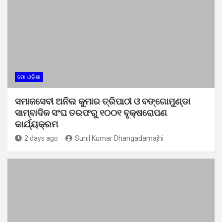
ମୋ ଓଡ଼ିଶା
ସମାଜସେବୀ ଅନିଲ କୁମାର ତ୍ରିପାଠୀ ଓ ବଙ୍ଗୋମୁଣ୍ଡା
ସାମ୍ବାଦିକ ସଂଘ ତରଫରୁ ୧୦୦୧ ବୃକ୍ଷରୋପଣ
କାର୍ଯ୍ୟକ୍ରମ
2 days ago
Sunil Kumar Dhangadamajhi