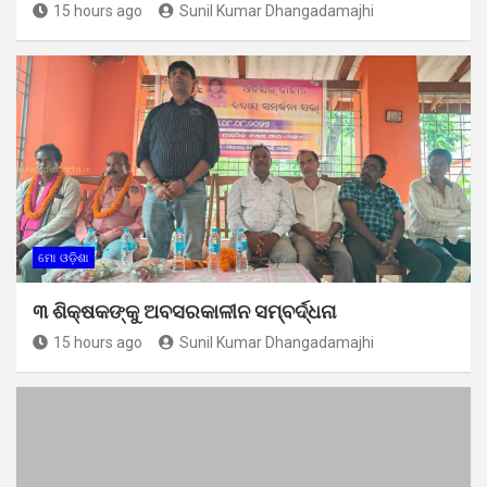
15 hours ago
Sunil Kumar Dhangadamajhi
ମୋ ଓଡ଼ିଶା
୩ ଶିକ୍ଷକଙ୍କୁ ଅବସରକାଳୀନ ସମ୍ବର୍ଦ୍ଧନା
15 hours ago
Sunil Kumar Dhangadamajhi