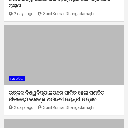
ଚାଲାଣ
2 days ago
Sunil Kumar Dhangadamajhi
ମୋ ଓଡ଼ିଶା
ଉତ୍କଳ ବିଶ୍ୱବିଦ୍ୟାଳୟରେ ପାଳିତ ହେଲା ପଣ୍ଡିତ
ନୀଳକଣ୍ଠ ଦାସଙ୍କ ୧୪୩ତମ ଜୟନ୍ତୀ ଉତ୍ସବ
2 days ago
Sunil Kumar Dhangadamajhi