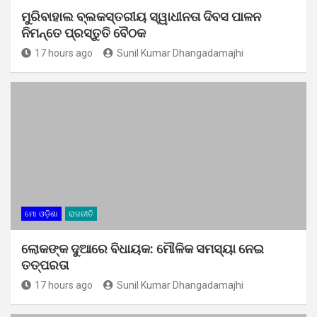
ମୁରିବାହାଲ ବ୍ଲକସ୍ତରୀୟ ସ୍ୱାଧୀନତା ଦିବସ ପାଳନ
ନିମନ୍ତେ ପ୍ରସ୍ତୁତି ବୈଠକ
17 hours ago
Sunil Kumar Dhangadamajhi
ମୋ ଓଡ଼ିଶା
ରାଜନୀତି
ଲୋକଙ୍କ ଦୁଆରେ ବିଧାୟକ: ମୌଳିକ ସମସ୍ୟା ନେଇ
ତତ୍ପରତା
17 hours ago
Sunil Kumar Dhangadamajhi