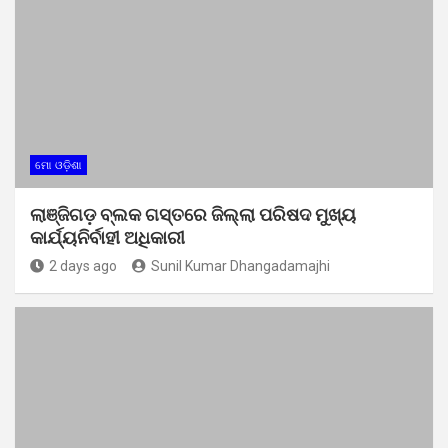
ମୋ ଓଡ଼ିଶା
ଲାଞ୍ଜିଗଡ଼ ବ୍ଲକ ଗସ୍ତରେ ଜିଲ୍ଲା ପରିଷଦ ମୁଖ୍ୟ
କାର୍ଯ୍ୟନିର୍ବାହୀ ଅଧିକାରୀ
2 days ago
Sunil Kumar Dhangadamajhi