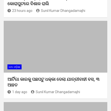
କୋରାପୁଟରେ ବିଶାଳ ରାଲି
23 hours ago
Sunil Kumar Dhangadamajhi
ମୋ ଓଡ଼ିଶା
ଆର୍ଟିଗା କାରକୁ ପଛପଟୁ ଧକ୍କା ଦେଲା ଯାତ୍ରୀବାହୀ ବସ, ୩
ଆହତ
1 day ago
Sunil Kumar Dhangadamajhi