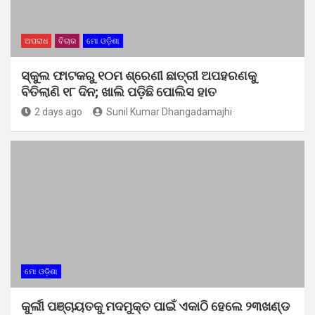
ଅପରାଧ
ବିଚାର
ମୋ ଓଡ଼ିଶା
ସ୍କୁଲ ଫାଟକରୁ ୧୦ମ ଶ୍ରେଣୀ ଛାତ୍ରୀ ଅପହରଣକୁ
ବିତିଲାଣି ୧୮ ଦିନ; ଖାଲି ପଡ଼ିଛି ପୋଲିସ ହାତ
2 days ago
Sunil Kumar Dhangadamajhi
ମୋ ଓଡ଼ିଶା
କୁର୍ଲୀ ପଞ୍ଚାୟତକୁ ମଦମୁକ୍ତ ପାଇଁ ଏକାଠି ହେଲେ ୨୩ଖଣ୍ଡ