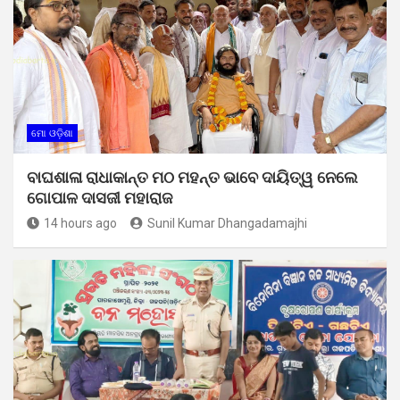
ମୋ ଓଡ଼ିଶା
ବାଘଶାଳା ରାଧାକାନ୍ତ ମଠ ମହନ୍ତ ଭାବେ ଦାୟିତ୍ୱ ନେଲେ
ଗୋପାଳ ଦାସଜୀ ମହାରାଜ
14 hours ago
Sunil Kumar Dhangadamajhi