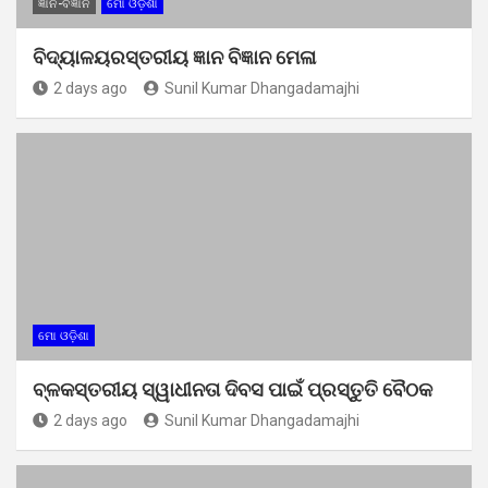
ଜ୍ଞାନ-ବିଜ୍ଞାନ
ମୋ ଓଡ଼ିଶା
ବିଦ୍ୟାଳୟରସ୍ତରୀୟ ଜ୍ଞାନ ବିଜ୍ଞାନ ମେଳା
2 days ago
Sunil Kumar Dhangadamajhi
ମୋ ଓଡ଼ିଶା
ବ୍ଳକସ୍ତରୀୟ ସ୍ୱାଧୀନତା ଦିବସ ପାଇଁ ପ୍ରସ୍ତୁତି ବୈଠକ
2 days ago
Sunil Kumar Dhangadamajhi