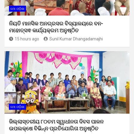
ମୋ ଓଡ଼ିଶା
ନିୟତି ମାନସିକ ଅନଗ୍ରସର ବିଦ୍ୟାଳୟରେ ବନ-
ମହୋତ୍ସଵ କାର୍ଯ୍ୟକ୍ରମ ଅନୁଷ୍ଠିତ
15 hours ago
Sunil Kumar Dhangadamajhi
ମୋ ଓଡ଼ିଶା
ଜିଲ୍ଲାସ୍ତରୀୟ ୮୦ତମ ସ୍ୱାଧୀନତା ଦିବସ ପାଳନ
ଉପଲକ୍ଷେ ବିଭିନ୍ନ ପ୍ରତିଯୋଗିତା ଅନୁଷ୍ଠିତ