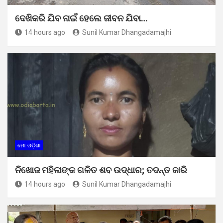
ଦେଖିକରି ଯିବ ନାଇଁ ହେଲେ ଜୀବନ ଯିବା…
14 hours ago
Sunil Kumar Dhangadamajhi
ମୋ ଓଡ଼ିଶା
ନିଖୋଜ ମହିଳାଙ୍କ ଗଳିତ ଶବ ଉଦ୍ଧାର; ତଦନ୍ତ ଜାରି
14 hours ago
Sunil Kumar Dhangadamajhi