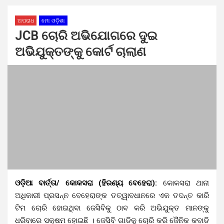
ଅପରାଧ
ମୋ ଓଡ଼ିଶା
JCB ଚୋରି ଅଭିଯୋଗରେ ଦୁଇ
ଅଭିଯୁକ୍ତଙ୍କୁ କୋର୍ଟ ଚାଲାଣ
ଓଡ଼ିଆ ବାର୍ତ୍ତା/ କୋକସରା (ହିରଣ୍ୟ ବେହେରା):
କୋକସରା ଥାନା
ଅଧିକାରୀ ପ୍ରସନ୍ନ ବେହେରାଙ୍କ ତତ୍ୱାବଧାନରେ ଏକ ତଦନ୍ତ କାରି
ଟିମ ଚୋରି ହୋଇଥିବା ଜେସିବିକୁ ଠାବ କରି ଅଭିଯୁକ୍ତ ମାନଙ୍କୁ
ଧରିବାରେ ସକ୍ଷମ ହୋଇଛି । ଜେସିବି ଗାଡିକୁ ଚୋରି କରି ଜୈନିକ କବାଡି