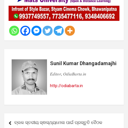
Sunil Kumar Dhangadamajhi
𝐸𝑑𝑖𝑡𝑜𝑟, 𝑂𝑑𝑖𝑎𝐵𝑎𝑟𝑡𝑎.𝑖𝑛
http://odiabarta.in
Post
ବ୍ଲକ ସ୍ତରୀୟ ସ୍ଵାସ୍ଥ୍ୟମେଳା ପାଇଁ ପ୍ରସ୍ତୁତି ବୈଠକ
navigation