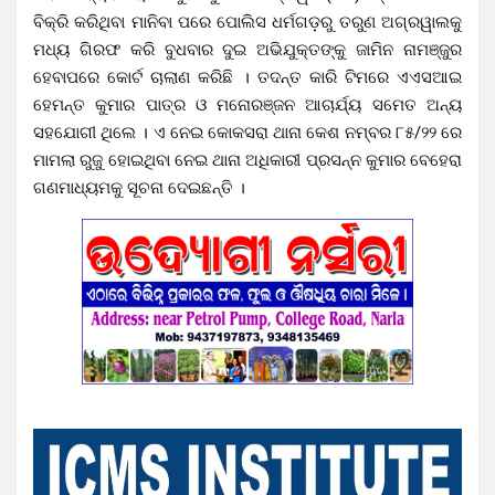
ବିକ୍ରି କରିଥିବା ମାନିବା ପରେ ପୋଲିସ ଧର୍ମଗଡ଼ରୁ ତରୁଣ ଅଗ୍ରୱାଲକୁ
ମଧ୍ୟ ଗିରଫ କରି ବୁଧବାର ଦୁଇ ଅଭିଯୁକ୍ତଙ୍କୁ ଜାମିନ ନାମଞ୍ଜୁର
ହେବାପରେ କୋର୍ଟ ଚାଲାଣ କରିଛି । ତଦନ୍ତ କାରି ଟିମରେ ଏଏସଆଇ
ହେମନ୍ତ କୁମାର ପାତ୍ର ଓ ମନୋରଞ୍ଜନ ଆଚାର୍ଯ୍ୟ ସମେତ ଅନ୍ୟ
ସହଯୋଗୀ ଥିଲେ । ଏ ନେଇ କୋକସରା ଥାନା କେଶ ନମ୍ବର ୮୫/୨୨ ରେ
ମାମଲା ରୁଜୁ ହୋଇଥିବା ନେଇ ଥାନା ଅଧିକାରୀ ପ୍ରସନ୍ନ କୁମାର ବେହେରା
ଗଣମାଧ୍ୟମକୁ ସୂଚନା ଦେଇଛନ୍ତି ।