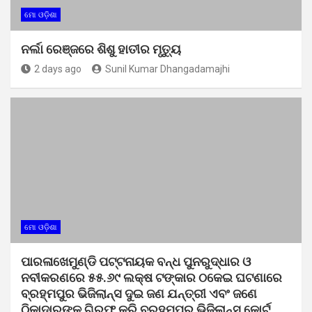
ମୋ ଓଡ଼ିଶା
ନର୍ଲା ରେଞ୍ଜରେ ଶିଶୁ ହାତୀର ମୃତ୍ୟୁ
2 days ago
Sunil Kumar Dhangadamajhi
ମୋ ଓଡ଼ିଶା
ପାରଳାଖେମୁଣ୍ଡି ପଟ୍ଟନାୟକ ବନ୍ଧ ପୁନରୁଦ୍ଧାର ଓ
ନବୀକରଣରେ ୫୫.୬୯ ଲକ୍ଷ ଟଙ୍କାର ଠକେଇ ଘଟଣାରେ
ବ୍ରହ୍ମପୁର ଭିଜିଲାନ୍ସ ଦୁଇ ଜଣ ଯନ୍ତ୍ରୀ ଏବଂ ଜଣେ
ଠିକାଦାରଙ୍କୁ ଗିରଫ କରି ବ୍ରହ୍ମପୁର ଭିଜିଲାନ୍ସ କୋର୍ଟ