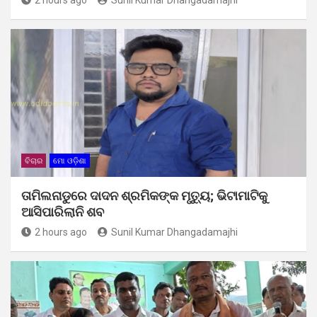
ବିଚାର
ମୋ ଓଡ଼ିଶା
ତାମିଲନାଡୁରେ ଦାଦନ ଶ୍ରମିକଙ୍କ ମୃତ୍ୟୁ; ଭିଟାମାଟିକୁ
ଆସିପାରିଲାନି ଶବ
2 hours ago
Sunil Kumar Dhangadamajhi