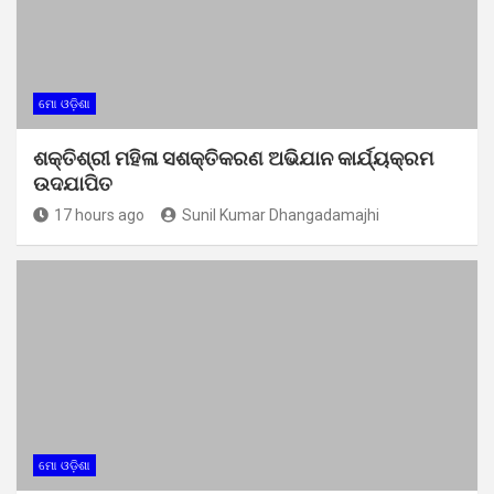
ମୋ ଓଡ଼ିଶା
ଶକ୍ତିଶ୍ରୀ ମହିଳା ସଶକ୍ତିକରଣ ଅଭିଯାନ କାର୍ଯ୍ୟକ୍ରମ
ଉଦଯାପିତ
17 hours ago
Sunil Kumar Dhangadamajhi
ମୋ ଓଡ଼ିଶା