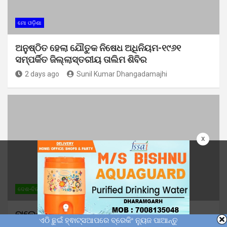
ମୋ ଓଡ଼ିଶା
ଅନୁଷ୍ଠିତ ହେଲା ଯୌତୁକ ନିଷେଧ ଅଧିନିୟମ-୧୯୬୧
ସମ୍ପର୍କିତ ଜିଲ୍ଲାସ୍ତରୀୟ ତାଲିମ ଶିବିର
2 days ago
Sunil Kumar Dhangadamajhi
x
ଦେଶ-ବିଦେଶ
ମୋ ଓଡ଼ିଶା
ରାଜନୀତି
ବାଲେଶ୍ୱରର ବିକାଶ ପ୍ରସଙ୍ଗ ନେଇ କେନ୍ଦ୍ର
ଏଠି ଛୁଇଁ ହ୍ଵାଟ୍ସଆପରେ ବ୍ରେକିଂ ନ୍ୟୁଜ ପାଆନ୍ତୁ
ଗୃହମନ୍ତ୍ରୀ ଅମିତ ଶାହଙ୍କ ସହ ଆଲୋଚନା କଲେ ପୂର୍ବତନ