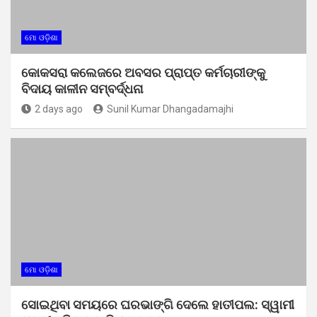
ମୋ ଓଡ଼ିଶା
କୋକସରା କଲେଜରେ ଅବସର ପ୍ରାପ୍ତ କର୍ମଚାରୀଙ୍କୁ
ବିଦାୟ କାଳୀନ ସମ୍ବର୍ଦ୍ଧନା
2 days ago
Sunil Kumar Dhangadamajhi
ମୋ ଓଡ଼ିଶା
ସୋଇଥିବା ସମୟରେ ଘରଭାଙ୍ଗି ଦେଲେ ହାତୀପଲ: ସ୍ୱାମୀ