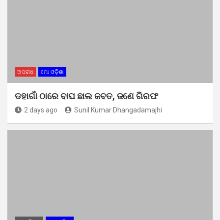
ଅପରାଧ
ମୋ ଓଡ଼ିଶା
ଡହାଗାଁ ଠାରେ ବାଘ ଛାଲ ଜବତ, ଜଣେ ଗିରଫ
2 days ago
Sunil Kumar Dhangadamajhi