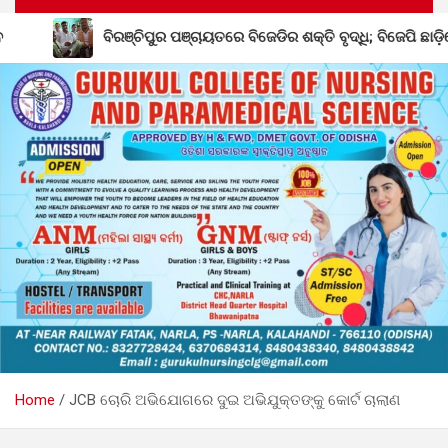
୍ଚିପୁର ପଞ୍ଚାୟତରେ ବିଜେଡିର ଶକ୍ତି ବୃଦ୍ଧି; ବିଜେପି ଛାଡ଼ିଲେ ସରପଞ୍ଚ ଏବଂ ତା
Home
JCB ଚୋରି ଅଭିଯୋଗରେ ଦୁଇ ଅଭିଯୁକ୍ତଙ୍କୁ କୋର୍ଟ ଚାଲାଣ