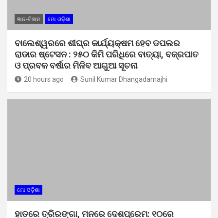
ଜ୍ଞାନ-ବିଜ୍ଞାନ
ମୋ ଓଡ଼ିଶା
ବାଲେଶ୍ୱରରେ ଶୀଘ୍ର କାର୍ଯ୍ୟକ୍ଷମ ହେବ ଡପଲର
ରାଡାର ଷ୍ଟେସନ : ୨୫୦ କିମି ପରିଧିରେ ବାତ୍ୟା, ବଜ୍ରପାତ
ଓ ପ୍ରବଳ ବର୍ଷାର ମିଳିବ ଆଗୁଆ ସୂଚନା
20 hours ago
Sunil Kumar Dhangadamajhi
ମୋ ଓଡ଼ିଶା
ହାତରେ ତ୍ରିରଙ୍ଗା, ମନରେ ଦେଶପ୍ରେମ: ୧୦ରେ