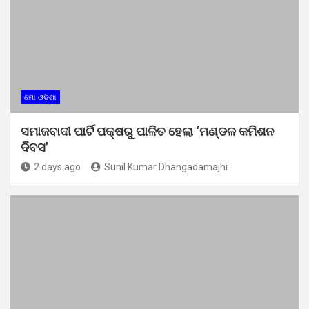
ମୋ ଓଡ଼ିଶା
ସମାଜବାଦୀ ପାର୍ଟି ପକ୍ଷରୁ ପାଳିତ ହେଲା ‘ମଣ୍ଡଳ କମିଶନ
ଦିବସ’
2 days ago
Sunil Kumar Dhangadamajhi