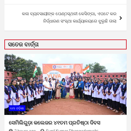
କଳା ବ୍ୟବସାୟୀଙ୍କ ପେଣ୍ଠସ୍ଥଳୀ କେସିଙ୍ଗା, ଏପଟେ କର
ନିର୍ଦ୍ଧାରଣ ସଂସ୍ଥା କାର୍ଯ୍ୟାଳୟରେ ଝୁଲୁଛି ତାଲା
ସତେଜ ବାର୍ତ୍ତା
ମୋ ଓଡ଼ିଶା
ସେମିଲିଗୁଡ଼ା କଲେଜର ୪୧ତମ ପ୍ରତିଷ୍ଠା ଦିବସ
2 hours ago
Sunil Kumar Dhangadamajhi