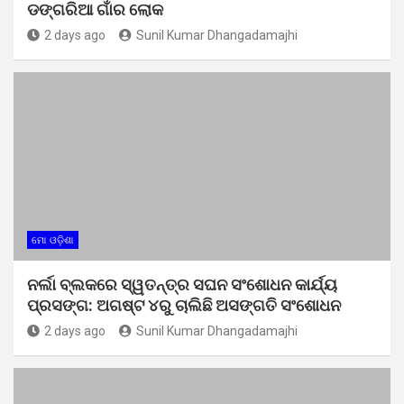
ଡଙ୍ଗରିଆ ଗାଁର ଲୋକ
2 days ago
Sunil Kumar Dhangadamajhi
ମୋ ଓଡ଼ିଶା
ନର୍ଲା ବ୍ଲକରେ ସ୍ୱତନ୍ତ୍ର ସଘନ ସଂଶୋଧନ କାର୍ଯ୍ୟ
ପ୍ରସଙ୍ଗ: ଅଗଷ୍ଟ ୪ରୁ ଚାଲିଛି ଅସଙ୍ଗତି ସଂଶୋଧନ
2 days ago
Sunil Kumar Dhangadamajhi