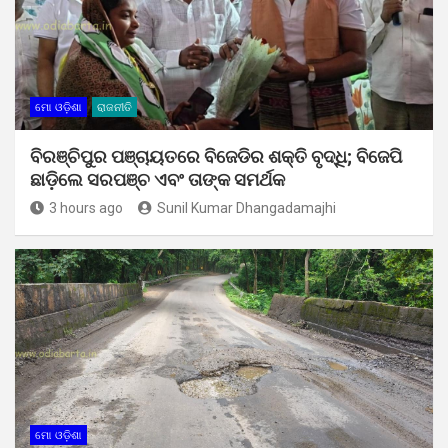
ମୋ ଓଡ଼ିଶା
ରାଜନୀତି
ବିରଞ୍ଚିପୁର ପଞ୍ଚାୟତରେ ବିଜେଡିର ଶକ୍ତି ବୃଦ୍ଧି; ବିଜେପି
ଛାଡ଼ିଲେ ସରପଞ୍ଚ ଏବଂ ତାଙ୍କ ସମର୍ଥକ
3 hours ago
Sunil Kumar Dhangadamajhi
ମୋ ଓଡ଼ିଶା