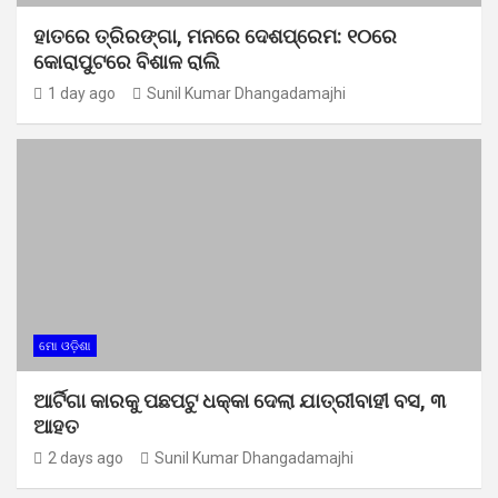
ହାତରେ ତ୍ରିରଙ୍ଗା, ମନରେ ଦେଶପ୍ରେମ: ୧୦ରେ
କୋରାପୁଟରେ ବିଶାଳ ରାଲି
1 day ago
Sunil Kumar Dhangadamajhi
ମୋ ଓଡ଼ିଶା
ଆର୍ଟିଗା କାରକୁ ପଛପଟୁ ଧକ୍କା ଦେଲା ଯାତ୍ରୀବାହୀ ବସ, ୩
ଆହତ
2 days ago
Sunil Kumar Dhangadamajhi