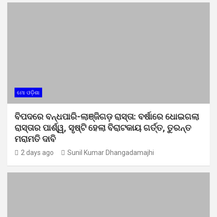
ମୋ ଓଡ଼ିଶା
ବିପଦରେ ବନ୍ଧପାରି-ଲାଞ୍ଜିଗଡ଼ ରାସ୍ତା: ବର୍ଷାରେ ଧୋଇଗଲା
ରାସ୍ତାର ପାର୍ଶ୍ୱ, ସୃଷ୍ଟି ହେଲା ବିରାଟକାୟ ଗର୍ତ୍ତ, ତୁରନ୍ତ
ମରାମତି ଦାବି
2 days ago
Sunil Kumar Dhangadamajhi