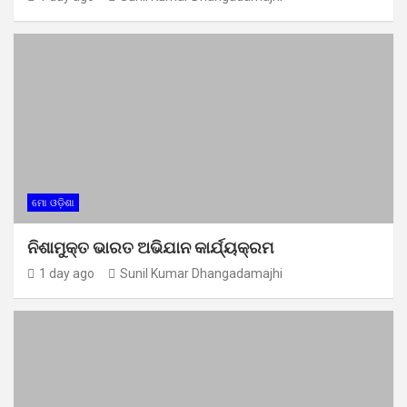
ମୋ ଓଡ଼ିଶା
ନିଶାମୁକ୍ତ ଭାରତ ଅଭିଯାନ କାର୍ଯ୍ୟକ୍ରମ
1 day ago
Sunil Kumar Dhangadamajhi