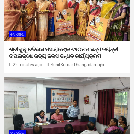
ମୋ ଓଡ଼ିଶା
ଶ୍ରୀଗୁରୁ ରବିଦାସ ମହାରାଜଙ୍କ ୬୫୦ତମ ଜନ୍ମ ଜୟନ୍ତୀ
ଉପଲକ୍ଷେ ଭବ୍ୟ କଳସ ବନ୍ଧନ କାର୍ଯ୍ୟକ୍ରମ
29 minutes ago
Sunil Kumar Dhangadamajhi
ମୋ ଓଡ଼ିଶା