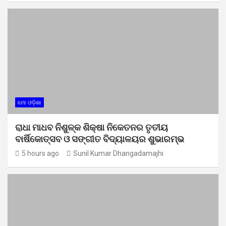
ମୋ ଓଡ଼ିଶା
ରାଧା ମାଧବ ନିଶୁଳ୍କ ଶିକ୍ଷା ନିକେତନର ତୃତୀୟ
ବାର୍ଷିକୋତ୍ସବ ଓ ସଙ୍ଗୀତ ବିଦ୍ୟାଳୟର ଶୁଭାରମ୍ଭ
5 hours ago
Sunil Kumar Dhangadamajhi