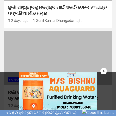
କୁର୍ଲୀ ପଞ୍ଚାୟତକୁ ମଦମୁକ୍ତ ପାଇଁ ଏକାଠି ହେଲେ ୨୩ଖଣ୍ଡ
ଡଙ୍ଗରିଆ ଗାଁର ଲୋକ
2 days ago
Sunil Kumar Dhangadamajhi
x
ମୋ ଓଡ଼ିଶା
ନର୍ଲା ବ୍ଲକରେ ସ୍ୱତନ୍ତ୍ର ସଘନ ସଂଶୋଧନ କାର୍ଯ୍ୟ
ପ୍ରସଙ୍ଗ: ଅଗଷ୍ଟ ୪ରୁ ଚାଲିଛି ଅସଙ୍ଗତି ସଂଶୋଧନ
2 days ago
Sunil Kumar Dhangadamajhi
ଏଠି ଛୁଇଁ ହ୍ଵାଟ୍ସଆପରେ ବ୍ରେକିଂ ନ୍ୟୁଜ ପାଆନ୍ତୁ