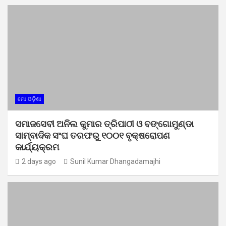
ମୋ ଓଡ଼ିଶା
ସମାଜସେବୀ ଅନିଲ କୁମାର ତ୍ରିପାଠୀ ଓ ବଙ୍ଗୋମୁଣ୍ଡା
ସାମ୍ବାଦିକ ସଂଘ ତରଫରୁ ୧୦୦୧ ବୃକ୍ଷରୋପଣ
କାର୍ଯ୍ୟକ୍ରମ
2 days ago
Sunil Kumar Dhangadamajhi