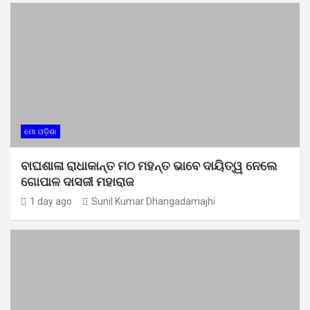
ମୋ ଓଡ଼ିଶା
ବାଘଶାଳା ରାଧାକାନ୍ତ ମଠ ମହନ୍ତ ଭାବେ ଦାୟିତ୍ୱ ନେଲେ
ଗୋପାଳ ଦାସଜୀ ମହାରାଜ
1 day ago
Sunil Kumar Dhangadamajhi