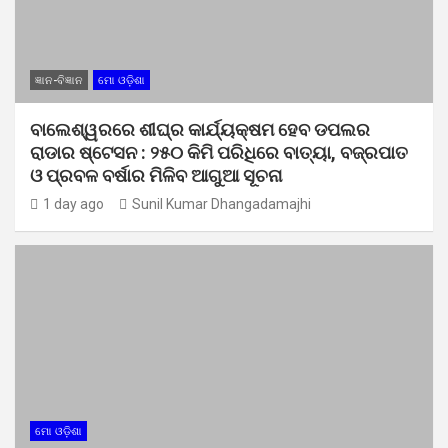
ଜ୍ଞାନ-ବିଜ୍ଞାନ
ମୋ ଓଡ଼ିଶା
ବାଲେଶ୍ୱରରେ ଶୀଘ୍ର କାର୍ଯ୍ୟକ୍ଷମ ହେବ ଡପଲର
ରାଡାର ଷ୍ଟେସନ : ୨୫୦ କିମି ପରିଧିରେ ବାତ୍ୟା, ବଜ୍ରପାତ
ଓ ପ୍ରବଳ ବର୍ଷାର ମିଳିବ ଆଗୁଆ ସୂଚନା
1 day ago
Sunil Kumar Dhangadamajhi
ମୋ ଓଡ଼ିଶା