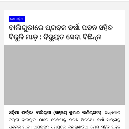
ମୋ ଓଡ଼ିଶା
ବାଲିଗୁଡାରେ ପ୍ରବଳ ବର୍ଷା ପବନ ସହିତ
ବିଜୁଳି ମାଡ଼ : ବିଦ୍ୟୁତ ସେବା ବିଛିନ୍ନ
ଓଡ଼ିଆ ବାର୍ତ୍ତା/ ବାଲିଗୁଡା (ସଞ୍ଜୟ କୁମାର ପାଣିଗ୍ରାହୀ):
କନ୍ଧମାଳ
ଜିଲ୍ଲା ବାଲିଗୁଡା ଠାରେ ଦେଖିବାକୁ ମିଳିଛି ଅଦିନିଆ ବର୍ଷା ସାଙ୍ଗକୁ
ପବନର ମାଡ। ଅପରାହ୍ନ ସମୟରେ କଳାହାଣ୍ଡିଆ ମେଘ ସହିତ ପବନ