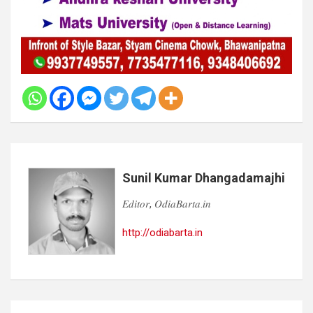
Sunil Kumar Dhangadamajhi
𝐸𝑑𝑖𝑡𝑜𝑟, 𝑂𝑑𝑖𝑎𝐵𝑎𝑟𝑡𝑎.𝑖𝑛
http://odiabarta.in
Post