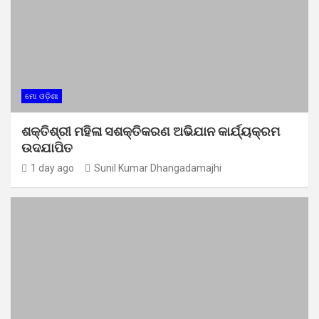
ମୋ ଓଡ଼ିଶା
ଶକ୍ତିଶ୍ରୀ ମହିଳା ସଶକ୍ତିକରଣ ଅଭିଯାନ କାର୍ଯ୍ୟକ୍ରମ
ଉଦଯାପିତ
1 day ago
Sunil Kumar Dhangadamajhi