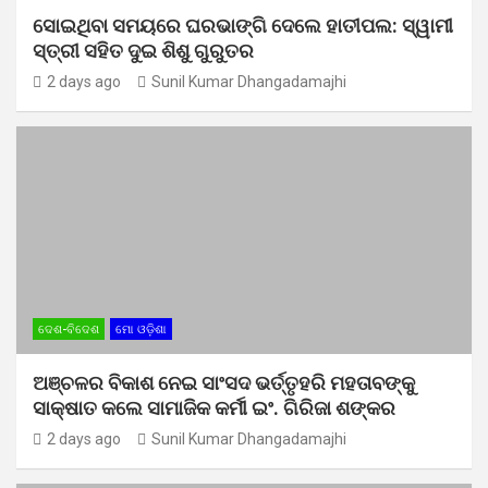
ସୋଇଥିବା ସମୟରେ ଘରଭାଙ୍ଗି ଦେଲେ ହାତୀପଲ: ସ୍ୱାମୀ
ସ୍ତ୍ରୀ ସହିତ ଦୁଇ ଶିଶୁ ଗୁରୁତର
2 days ago
Sunil Kumar Dhangadamajhi
ଦେଶ-ବିଦେଶ
ମୋ ଓଡ଼ିଶା
ଅଞ୍ଚଳର ବିକାଶ ନେଇ ସାଂସଦ ଭର୍ତ୍ତୃହରି ମହତାବଙ୍କୁ
ସାକ୍ଷାତ କଲେ ସାମାଜିକ କର୍ମୀ ଇଂ. ଗିରିଜା ଶଙ୍କର
2 days ago
Sunil Kumar Dhangadamajhi