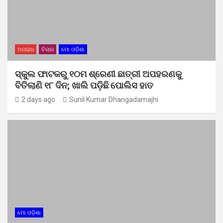
ଅପରାଧ
ବିଚାର
ମୋ ଓଡ଼ିଶା
ସ୍କୁଲ ଫାଟକରୁ ୧୦ମ ଶ୍ରେଣୀ ଛାତ୍ରୀ ଅପହରଣକୁ
ବିତିଲାଣି ୧୮ ଦିନ; ଖାଲି ପଡ଼ିଛି ପୋଲିସ ହାତ
2 days ago
Sunil Kumar Dhangadamajhi
ମୋ ଓଡ଼ିଶା