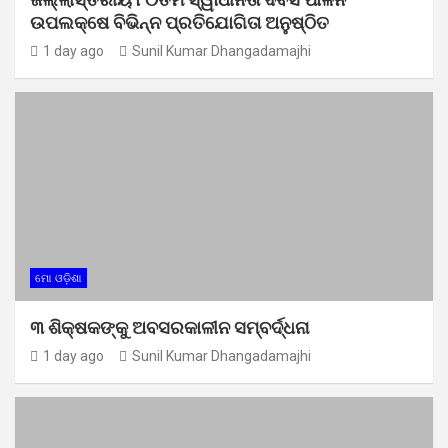
ଉପଲକ୍ଷେ ବିଭିନ୍ନ ପ୍ରତିଯୋଗିତା ଅନୁଷ୍ଠିତ
1 day ago
Sunil Kumar Dhangadamajhi
ମୋ ଓଡ଼ିଶା
୩ ଶିକ୍ଷକଙ୍କୁ ଅବସରକାଳୀନ ସମ୍ବର୍ଦ୍ଧନା
1 day ago
Sunil Kumar Dhangadamajhi