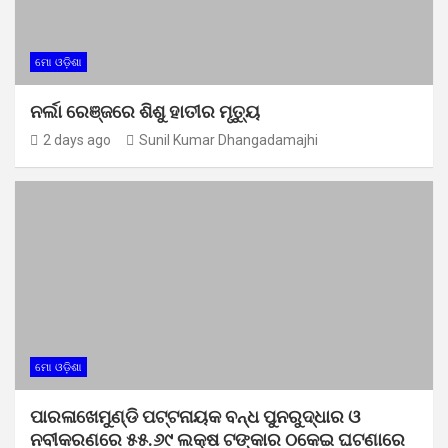
ମୋ ଓଡ଼ିଶା
ନର୍ଲା ରେଞ୍ଜରେ ଶିଶୁ ହାତୀର ମୃତ୍ୟୁ
2 days ago
Sunil Kumar Dhangadamajhi
ମୋ ଓଡ଼ିଶା
ପାରଳାଖେମୁଣ୍ଡି ପଟ୍ଟନାୟକ ବନ୍ଧ ପୁନରୁଦ୍ଧାର ଓ
ନବୀକରଣରେ ୫୫.୬୯ ଲକ୍ଷ ଟଙ୍କାର ଠକେଇ ଘଟଣାରେ