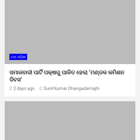
ମୋ ଓଡ଼ିଶା
ସମାଜବାଦୀ ପାର୍ଟି ପକ୍ଷରୁ ପାଳିତ ହେଲା ‘ମଣ୍ଡଳ କମିଶନ
ଦିବସ’
2 days ago
Sunil Kumar Dhangadamajhi