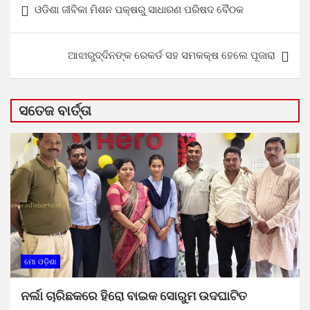
ଓଡିଶା ଜୀବିକା ମିଶନ ପକ୍ଷରୁ ସାଧାରଣ ପରିଷଦ ବୈଠକ
navigation
ଆଝାରୁଦ୍ଦିନଙ୍କ ରେକର୍ଡ ସହ ସମକକ୍ଷ ହେଲେ ପୂଜାରା
ସତେଜ ବାର୍ତ୍ତା
ମୋ ଓଡ଼ିଶା
ନର୍ଲା ଚାରିଛକରେ ହିରୋ ବାଇକ ସୋରୁମ ଉଦଘାଟିତ