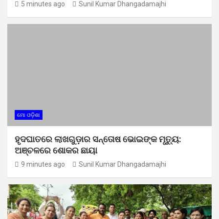
5 minutes ago
Sunil Kumar Dhangadamajhi
ମୋ ଓଡ଼ିଶା
ହୃଦଘାତରେ ଲାଖଗୁଡ଼ାର ସନ୍ତୋଷ ଭୋଇଙ୍କ ମୃତ୍ୟୁ:
ଅଞ୍ଚଳରେ ଶୋକର ଛାୟା
9 minutes ago
Sunil Kumar Dhangadamajhi