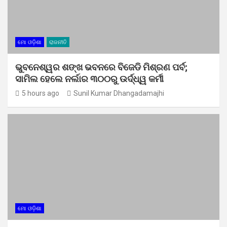
ମୋ ଓଡ଼ିଶା
ରାଜନୀତି
ଭୁବନେଶ୍ୱର ଶଙ୍ଖ ଭବନରେ ବିଜେଡି ମିଶ୍ରଣ ପର୍ବ;
ସାମିଲ ହେଲେ ନର୍ଲାର ୩୦୦ରୁ ଉର୍ଦ୍ଧ୍ୱ କର୍ମୀ
5 hours ago
Sunil Kumar Dhangadamajhi
ମୋ ଓଡ଼ିଶା