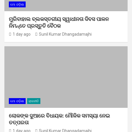
ମୋ ଓଡ଼ିଶା
ମୁରିବାହାଲ ବ୍ଲକସ୍ତରୀୟ ସ୍ୱାଧୀନତା ଦିବସ ପାଳନ
ନିମନ୍ତେ ପ୍ରସ୍ତୁତି ବୈଠକ
1 day ago
Sunil Kumar Dhangadamajhi
ମୋ ଓଡ଼ିଶା
ରାଜନୀତି
ଲୋକଙ୍କ ଦୁଆରେ ବିଧାୟକ: ମୌଳିକ ସମସ୍ୟା ନେଇ
ତତ୍ପରତା
1 day ago
Sunil Kumar Dhangadamajhi