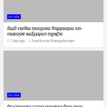
ମୋ ଓଡ଼ିଶା
ନିୟତି ମାନସିକ ଅନଗ୍ରସର ବିଦ୍ୟାଳୟରେ ବନ-
ମହୋତ୍ସଵ କାର୍ଯ୍ୟକ୍ରମ ଅନୁଷ୍ଠିତ
1 day ago
Sunil Kumar Dhangadamajhi
ମୋ ଓଡ଼ିଶା
ଜିଲ୍ଲାସ୍ତରୀୟ ୮୦ତମ ସ୍ୱାଧୀନତା ଦିବସ ପାଳନ