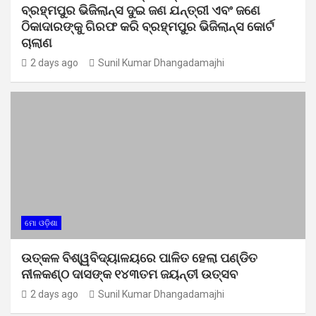
ବ୍ରହ୍ମପୁର ଭିଜିଲାନ୍ସ ଦୁଇ ଜଣ ଯନ୍ତ୍ରୀ ଏବଂ ଜଣେ
ଠିକାଦାରଙ୍କୁ ଗିରଫ କରି ବ୍ରହ୍ମପୁର ଭିଜିଲାନ୍ସ କୋର୍ଟ
ଚାଲାଣ
2 days ago
Sunil Kumar Dhangadamajhi
ମୋ ଓଡ଼ିଶା
ଉତ୍କଳ ବିଶ୍ୱବିଦ୍ୟାଳୟରେ ପାଳିତ ହେଲା ପଣ୍ଡିତ
ନୀଳକଣ୍ଠ ଦାସଙ୍କ ୧୪୩ତମ ଜୟନ୍ତୀ ଉତ୍ସବ
2 days ago
Sunil Kumar Dhangadamajhi