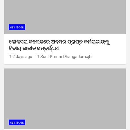
ମୋ ଓଡ଼ିଶା
କୋକସରା କଲେଜରେ ଅବସର ପ୍ରାପ୍ତ କର୍ମଚାରୀଙ୍କୁ
ବିଦାୟ କାଳୀନ ସମ୍ବର୍ଦ୍ଧନା
2 days ago
Sunil Kumar Dhangadamajhi
ମୋ ଓଡ଼ିଶା