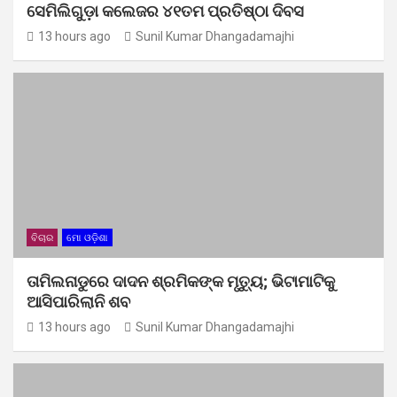
ସେମିଲିଗୁଡ଼ା କଲେଜର ୪୧ତମ ପ୍ରତିଷ୍ଠା ଦିବସ
13 hours ago
Sunil Kumar Dhangadamajhi
ବିଚାର
ମୋ ଓଡ଼ିଶା
ତାମିଲନାଡୁରେ ଦାଦନ ଶ୍ରମିକଙ୍କ ମୃତ୍ୟୁ; ଭିଟାମାଟିକୁ
ଆସିପାରିଲାନି ଶବ
13 hours ago
Sunil Kumar Dhangadamajhi