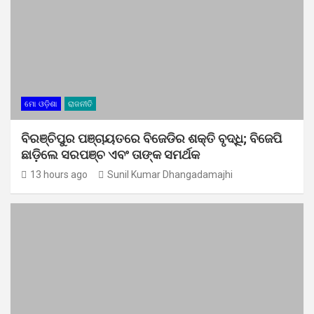
ମୋ ଓଡ଼ିଶା
ରାଜନୀତି
ବିରଞ୍ଚିପୁର ପଞ୍ଚାୟତରେ ବିଜେଡିର ଶକ୍ତି ବୃଦ୍ଧି; ବିଜେପି
ଛାଡ଼ିଲେ ସରପଞ୍ଚ ଏବଂ ତାଙ୍କ ସମର୍ଥକ
13 hours ago
Sunil Kumar Dhangadamajhi