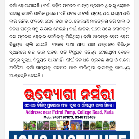
ବର୍ଷା ହୋଇଯାଇଛି। ବର୍ଷା ସହିତ ପବନର ମାତ୍ରା ପ୍ରଖର ଥିବାରୁ ଲୋକେ
ପଦାକୁ ବାହାରି ପାରିନ ଥିଲେ। ଏହି ପବନ ଓ ବର୍ଷା ପ୍ରାୟ ଅଧ ଘଣ୍ଟା ଧରି
ଲାଗି ରହିବା ଫଳରେ ଛୋଟ ତଥା ଉଠା ଦୋକାନୀ ମାନଙ୍କର ଜରି ପାଲ ଓ
ଜିନିଷ ପତ୍ର ସବୁ ଉଡାଇ ନେଇଛି। ବର୍ଷା ଛାଡିବା ପରେ ପରେ ଲୋକଙ୍କ
ଚଳ ପ୍ରଚଳ ହେବାର ଦେଖିବାକୁ ମିଳିଥିଲା। ବର୍ଷା ଆରମ୍ଭ ହେଉ ହେଉ
ବିଦ୍ୟୁତ ଚାଲି ଯାଇଛି। ଟାଉନ ତଥା ଆଖ ପାଖ ଅଞ୍ଚଳର ବିଭିନ୍ନ
ସ୍ଥାନରେ ଗଛ ଡାଳ ପତ୍ର ପଡି ବିଦ୍ୟୁତ ବିଛିନ୍ନ ହୋଇଥିବା ବେଳେ
ରାତ୍ର ସୁଦ୍ଧା ବିଦ୍ୟୁତ ଆସିନାହିଁ। ଦୀର୍ଘ ଦିନ ଧରି ପ୍ରବଳ ଖରା ଓ ଗରମ
ଅଦିନିଆ ବର୍ଷା ସାଙ୍ଗକୁ ପବନର ମାଡ ବାଲିଗୁଡା ବାସୀଙ୍କୁ ସାମାନ୍ୟ
ଆଶ୍ବସ୍ତି ଦେଇଛି।