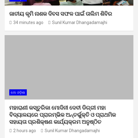
ଜାତୀୟ କୃମି ନାଶକ ଦିବସ ସଫଳ ପାଇଁ ତାଲିମ ଶିବିର
34 minutes ago
Sunil Kumar Dhangadamajhi
ମୋ ଓଡ଼ିଶା
ମହାରାଣୀ କସ୍ତୁରିକା ମୋଦିନୀ ଦେବୀ ଡିଗ୍ରୀ ମହା
ବିଦ୍ୟାଳୟରେ ପ୍ରାରମ୍ଭିକ ଅନ୍ତର୍ଭୁକ୍ତି ଓ ପ୍ରାଥମିକ
ସହାୟତା ପ୍ରଶିକ୍ଷଣ କାର୍ଯ୍ୟକ୍ରମ ଅନୁଷ୍ଠିତ
2 hours ago
Sunil Kumar Dhangadamajhi