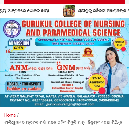
ୋକର ଛାୟା
ଶ୍ରୀଗୁରୁ ରବିଦାସ ମହାରାଜଙ୍କ ୬୫୦ତମ ଜନ୍ମ ଜୟ
Home
ବାଲିଗୁଡାରେ ପ୍ରବଳ ବର୍ଷା ପବନ ସହିତ ବିଜୁଳି ମାଡ଼ : ବିଦ୍ୟୁତ ସେବା ବିଛିନ୍ନ