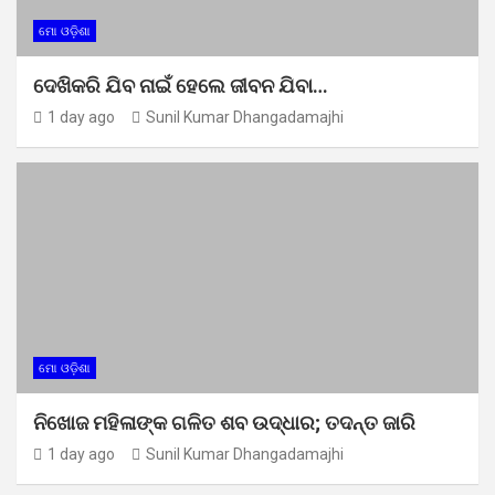
ମୋ ଓଡ଼ିଶା
ଦେଖିକରି ଯିବ ନାଇଁ ହେଲେ ଜୀବନ ଯିବା…
1 day ago
Sunil Kumar Dhangadamajhi
ମୋ ଓଡ଼ିଶା
ନିଖୋଜ ମହିଳାଙ୍କ ଗଳିତ ଶବ ଉଦ୍ଧାର; ତଦନ୍ତ ଜାରି
1 day ago
Sunil Kumar Dhangadamajhi