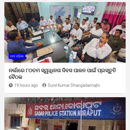
ମୋ ଓଡ଼ିଶା
ନର୍ଲାରେ ୮୦ତମ ସ୍ୱାଧିନତା ଦିବସ ପାଳନ ପାଇଁ ପ୍ରସ୍ତୁତି
ବୈଠକ
19 hours ago
Sunil Kumar Dhangadamajhi