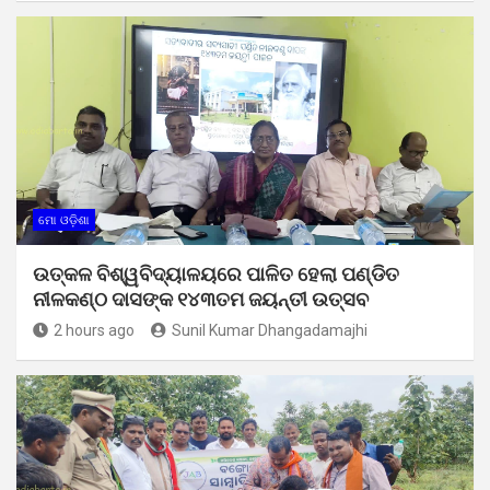
ମୋ ଓଡ଼ିଶା
ଉତ୍କଳ ବିଶ୍ୱବିଦ୍ୟାଳୟରେ ପାଳିତ ହେଲା ପଣ୍ଡିତ
ନୀଳକଣ୍ଠ ଦାସଙ୍କ ୧୪୩ତମ ଜୟନ୍ତୀ ଉତ୍ସବ
2 hours ago
Sunil Kumar Dhangadamajhi