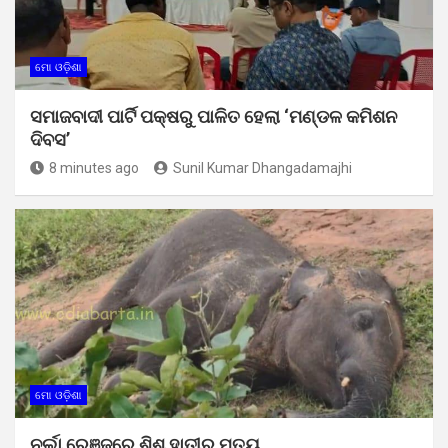
ମୋ ଓଡ଼ିଶା
ସମାଜବାଦୀ ପାର୍ଟି ପକ୍ଷରୁ ପାଳିତ ହେଲା ‘ମଣ୍ଡଳ କମିଶନ
ଦିବସ’
8 minutes ago
Sunil Kumar Dhangadamajhi
ମୋ ଓଡ଼ିଶା
ନର୍ଲା ରେଞ୍ଜରେ ଶିଶୁ ହାତୀର ମୃତ୍ୟୁ