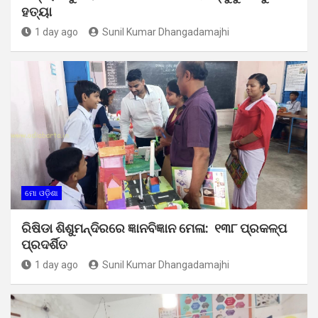
ହତ୍ୟା
1 day ago
Sunil Kumar Dhangadamajhi
ମୋ ଓଡ଼ିଶା
ରିଷିଡା ଶିଶୁମନ୍ଦିରରେ ଜ୍ଞାନବିଜ୍ଞାନ ମେଳା: ୧୩୮ ପ୍ରକଳ୍ପ
ପ୍ରଦର୍ଶିତ
1 day ago
Sunil Kumar Dhangadamajhi