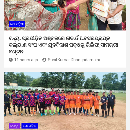
ମୋ ଓଡ଼ିଶା
ବନ୍ୟା ପ୍ରପୀଡ଼ିତ ଅଞ୍ଚଳରେ ନାବାର୍ଡ ଅବସରପ୍ରାପ୍ତ
କଲ୍ୟାଣ ସଂଘ ଏବଂ ଯୁବବିକାଶ ପକ୍ଷରୁ ରିଲିଫ୍ ସାମଗ୍ରୀ
ବଣ୍ଟନ
11 hours ago
Sunil Kumar Dhangadamajhi
କ୍ରୀଡ଼ା
ମୋ ଓଡ଼ିଶା