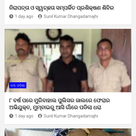
ନିରାପତ୍ତା ଓ ସ୍ୱଚ୍ଛତା ସମ୍ପର୍କିତ ପ୍ରଶିକ୍ଷଣ ଶିବିର
1 day ago
Sunil Kumar Dhangadamajhi
ମୋ ଓଡ଼ିଶା
୮ ବର୍ଷ ପରେ ମୁରିବାହାଲ ପୁଲିସର ଜାଲରେ ଫେରାର
ଅଭିଯୁକ୍ତ, ମୁମ୍ବାଇରୁ ଆସି ଗାଁରେ ପଡିଲା ଧରା
1 day ago
Sunil Kumar Dhangadamajhi