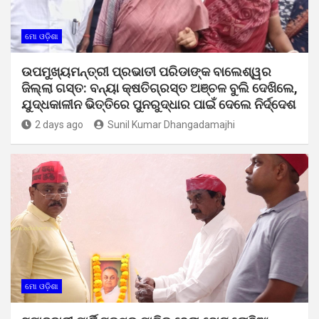
ମୋ ଓଡ଼ିଶା
ଉପମୁଖ୍ୟମନ୍ତ୍ରୀ ପ୍ରଭାତୀ ପରିଡାଙ୍କ ବାଲେଶ୍ୱର
ଜିଲ୍ଲା ଗସ୍ତ: ବନ୍ୟା କ୍ଷତିଗ୍ରସ୍ତ ଅଞ୍ଚଳ ବୁଲି ଦେଖିଲେ,
ଯୁଦ୍ଧକାଳୀନ ଭିତ୍ତିରେ ପୁନରୁଦ୍ଧାର ପାଇଁ ଦେଲେ ନିର୍ଦ୍ଦେଶ
2 days ago
Sunil Kumar Dhangadamajhi
ମୋ ଓଡ଼ିଶା