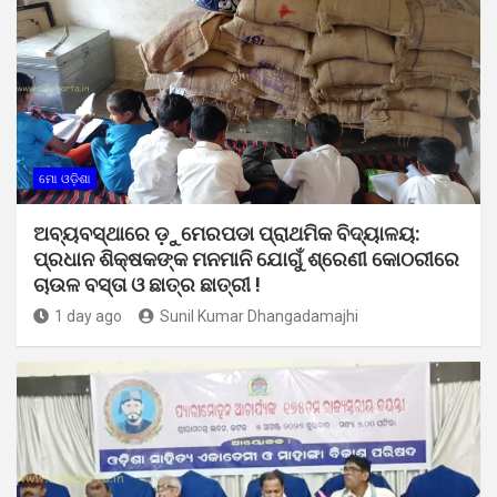
ମୋ ଓଡ଼ିଶା
ଅବ୍ୟବସ୍ଥାରେ ଡ଼ୁମେରପଡା ପ୍ରାଥମିକ ବିଦ୍ୟାଳୟ:
ପ୍ରଧାନ ଶିକ୍ଷକଙ୍କ ମନମାନି ଯୋଗୁଁ ଶ୍ରେଣୀ କୋଠରୀରେ
ଚାଉଳ ବସ୍ତା ଓ ଛାତ୍ର ଛାତ୍ରୀ !
1 day ago
Sunil Kumar Dhangadamajhi