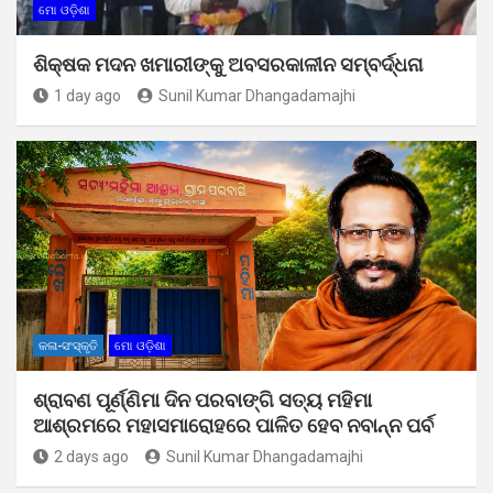
ମୋ ଓଡ଼ିଶା
ଶିକ୍ଷକ ମଦନ ଖମାରୀଙ୍କୁ ଅବସରକାଳୀନ ସମ୍ବର୍ଦ୍ଧନା
1 day ago
Sunil Kumar Dhangadamajhi
କଳା-ସଂସ୍କୃତି
ମୋ ଓଡ଼ିଶା
ଶ୍ରାବଣ ପୂର୍ଣ୍ଣିମା ଦିନ ପରବାଙ୍ଗି ସତ୍ୟ ମହିମା
ଆଶ୍ରମରେ ମହାସମାରୋହରେ ପାଳିତ ହେବ ନବାନ୍ନ ପର୍ବ
2 days ago
Sunil Kumar Dhangadamajhi