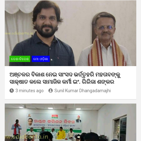
ଦେଶ-ବିଦେଶ
ମୋ ଓଡ଼ିଶା
ଅଞ୍ଚଳର ବିକାଶ ନେଇ ସାଂସଦ ଭର୍ତ୍ତୃହରି ମହତାବଙ୍କୁ
ସାକ୍ଷାତ କଲେ ସାମାଜିକ କର୍ମୀ ଇଂ. ଗିରିଜା ଶଙ୍କର
3 minutes ago
Sunil Kumar Dhangadamajhi