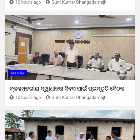
10 hours ago
Sunil Kumar Dhangadamajhi
ମୋ ଓଡ଼ିଶା
ବ୍ଳକସ୍ତରୀୟ ସ୍ୱାଧୀନତା ଦିବସ ପାଇଁ ପ୍ରସ୍ତୁତି ବୈଠକ
10 hours ago
Sunil Kumar Dhangadamajhi