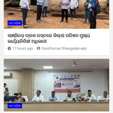
ମୋ ଓଡ଼ିଶା
ଲାଞ୍ଜିଗଡ଼ ବ୍ଲକ ଗସ୍ତରେ ଜିଲ୍ଲା ପରିଷଦ ମୁଖ୍ୟ
କାର୍ଯ୍ୟନିର୍ବାହୀ ଅଧିକାରୀ
11 hours ago
Sunil Kumar Dhangadamajhi
ମୋ ଓଡ଼ିଶା