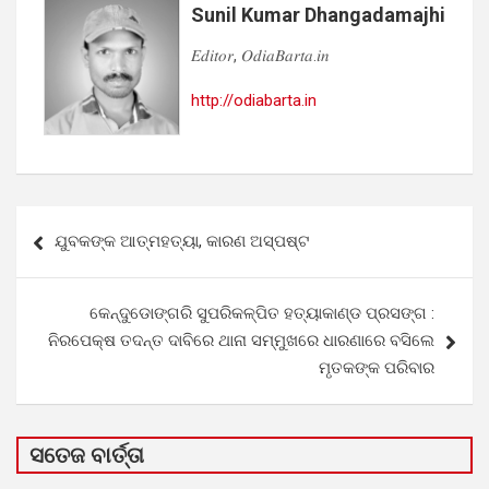
Sunil Kumar Dhangadamajhi
𝐸𝑑𝑖𝑡𝑜𝑟, 𝑂𝑑𝑖𝑎𝐵𝑎𝑟𝑡𝑎.𝑖𝑛
http://odiabarta.in
Post
ଯୁବକଙ୍କ ଆତ୍ମହତ୍ୟା, କାରଣ ଅସ୍ପଷ୍ଟ
navigation
କେନ୍ଦୁଡୋଙ୍ଗରି ସୁପରିକଳ୍ପିତ ହତ୍ୟାକାଣ୍ଡ ପ୍ରସଙ୍ଗ :
ନିରପେକ୍ଷ ତଦନ୍ତ ଦାବିରେ ଥାନା ସମ୍ମୁଖରେ ଧାରଣାରେ ବସିଲେ
ମୃତକଙ୍କ ପରିବାର
ସତେଜ ବାର୍ତ୍ତା