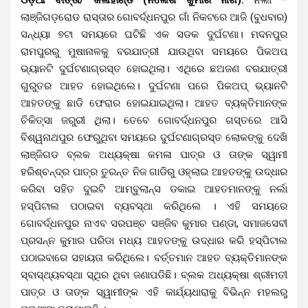
ଲାଞ୍ଜିଗଡ଼ରୋଡ ରାସ୍ତାର ଗୋବର୍ଦ୍ଧନପୁର ଗାଁ ନିକଟରେ ଆଜି (ବୁଧବାର)
ସନ୍ଧ୍ୟା ୭ଟା ସମୟରେ ଘଟିଛି ଏକ ସଡକ ଦୁର୍ଘଟଣା। ମଦନପୁର
ରାମପୁରରୁ ମୁଷାନାଳକୁ ବରଯାତ୍ରୀ ଯାଉଥିବା ସମୟରେ ପିକଅପ୍
ଭ୍ୟାନଟି ଦୁର୍ଘଟଣାଗ୍ରସ୍ତ ହୋଇଥିଲା। ଏଥିରେ ଛଅଜଣ ବରଯାତ୍ରୀ
ଗୁରୁତର ଆହତ ହୋଇଥିଲେ। ଦୁର୍ଘଟଣା ପରେ ପିକଅପ୍ ଭ୍ୟାନଟି
ଆହତଙ୍କୁ ଛାଡି ଫେରାର ହୋଇଯାଇଥିଲା। ଆହତ ବ୍ୟକ୍ତିମାନଙ୍କ
ଚିକିତ୍ସା ଜରୁରୀ ଥିଲା। ତେବେ ଗୋବର୍ଦ୍ଧନପୁର ଗସ୍ତରେ ଆସି
ବିଶ୍ୱନାଥପୁର ଫେରୁଥିବା ସମୟରେ ଦୁର୍ଘଟଣାଗ୍ରସ୍ତ ଲୋକଙ୍କୁ ଦେଖି
ଲାଞ୍ଜିଗଡ ବ୍ଲକ ଅଧ୍ୟକ୍ଷା କମଳା ପାତ୍ର ଓ ତାଙ୍କ ସ୍ୱାମୀ
ହରିଶ୍ଚନ୍ଦ୍ର ପାତ୍ର ତୁରନ୍ତ ନିଜ ଗାଡିରୁ ଓହ୍ଲାଇ ଆହତଙ୍କୁ ଉଦ୍ଧାର
କରିବା ସହିତ ଦୁଇଟି ଆମ୍ବୁଲାନ୍ସ ଡକାଇ ଆହତମାନଙ୍କୁ ନର୍ଲା
ହସ୍ପିଟାଲ ପଠାଇବା ବ୍ୟବସ୍ଥା କରିଥିଲେ । ଏହି ସମୟରେ
ଗୋବର୍ଦ୍ଧନପୁର ନାଏବ ସରପଞ୍ଚ ସଞ୍ଜିବ କୁମାର ପଣ୍ଡା, ସମାଜସେବୀ
ପ୍ରସନ୍ନ କୁମାର ପରିଡା ମଧ୍ୟ ଆହତଙ୍କୁ ଉଦ୍ଧାର କରି ହସ୍ପିଟାଲ
ପଠାଇବାରେ ସହାୟତା କରିଥିଲେ। ବର୍ତ୍ତମାନ ଆହତ ବ୍ୟକ୍ତିମାନଙ୍କ
ସ୍ବାସ୍ଥ୍ୟବସ୍ଥା ସ୍ଥିର ଥିବା ଜଣାପଡିଛି। ବ୍ଲକ ଅଧ୍ୟକ୍ଷା ଶ୍ରୀମତୀ
ପାତ୍ର ଓ ତାଙ୍କ ସ୍ୱାମୀଙ୍କ ଏହି କାର୍ଯ୍ୟଧାରାକୁ ବିଭିନ୍ନ ମହଲରୁ