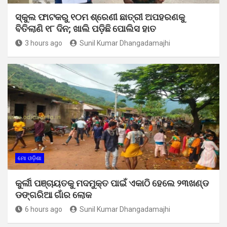
ସ୍କୁଲ ଫାଟକରୁ ୧୦ମ ଶ୍ରେଣୀ ଛାତ୍ରୀ ଅପହରଣକୁ
ବିତିଲାଣି ୧୮ ଦିନ; ଖାଲି ପଡ଼ିଛି ପୋଲିସ ହାତ
3 hours ago
Sunil Kumar Dhangadamajhi
ମୋ ଓଡ଼ିଶା
କୁର୍ଲୀ ପଞ୍ଚାୟତକୁ ମଦମୁକ୍ତ ପାଇଁ ଏକାଠି ହେଲେ ୨୩ଖଣ୍ଡ
ଡଙ୍ଗରିଆ ଗାଁର ଲୋକ
6 hours ago
Sunil Kumar Dhangadamajhi