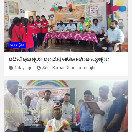
ମୋ ଓଡ଼ିଶା
ସରିଆଁ କ୍ଲଷ୍ଟର ସ୍ତରୀୟ ମାସିକ ବୈଠକ ଅନୁଷ୍ଠିତ
1 day ago
Sunil Kumar Dhangadamajhi