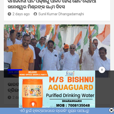
ସମାଜବାଦୀ ପାର୍ଟି ପକ୍ଷରୁ ପାଳିତ ହେଲା ଛୋଟ ଲୋହିଆ
ଜନେଶ୍ୱର ମିଶ୍ରଙ୍କ ଜନ୍ମ ଦିବସ
2 days ago
Sunil Kumar Dhangadamajhi
x
ମୋ ଓଡ଼ିଶା
ଭାରତୀୟ ଜନତା ପାର୍ଟି ପକ୍ଷରୁ ମଣ୍ଡଳ ବୈଠକ ଓ
ତ୍ରିରଙ୍ଗା ଯାତ୍ରା କାର୍ଯ୍ୟକ୍ରମ ଅନୁଷ୍ଠିତ
2 days ago
Sunil Kumar Dhangadamajhi
ଏଠି ଛୁଇଁ ହ୍ଵାଟ୍ସଆପରେ ବ୍ରେକିଂ ନ୍ୟୁଜ ପାଆନ୍ତୁ