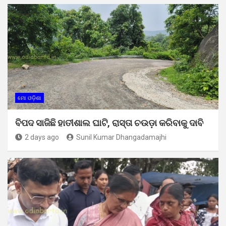
ମୋ ଓଡ଼ିଶା
ବିପଦ ସାଜିଛି ହାତୀଶାଲ ଘାଟି, ରାସ୍ତା ଚଉଡ଼ା କରିବାକୁ ଦାବି
2 days ago
Sunil Kumar Dhangadamajhi