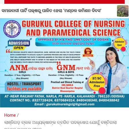
ଣ୍ଡଳ କମିଶନ ଦିବସ’
ନର୍ଲା ରେଞ୍ଜରେ ଶିଶୁ ହାତୀର ମୃତ୍ୟୁ
Home
ଲାଞ୍ଜିଗଡ଼ ବ୍ଲକ ଅଧ୍ୟକ୍ଷାଙ୍କ ତ୍ବରିତ ପଦକ୍ଷେପ ଯୋଗୁଁ ବଞ୍ଚିଗଲା