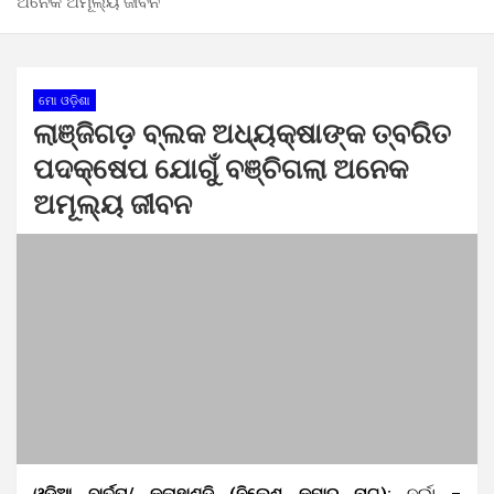
ଅନେକ ଅମୂଲ୍ୟ ଜୀବନ
ମୋ ଓଡ଼ିଶା
ଲାଞ୍ଜିଗଡ଼ ବ୍ଲକ ଅଧ୍ୟକ୍ଷାଙ୍କ ତ୍ବରିତ
ପଦକ୍ଷେପ ଯୋଗୁଁ ବଞ୍ଚିଗଲା ଅନେକ
ଅମୂଲ୍ୟ ଜୀବନ
ଓଡ଼ିଆ ବାର୍ତ୍ତା/ କଳାହାଣ୍ଡି (ନିଲେଶ କୁମାର ନାଗ):
ନର୍ଲା –