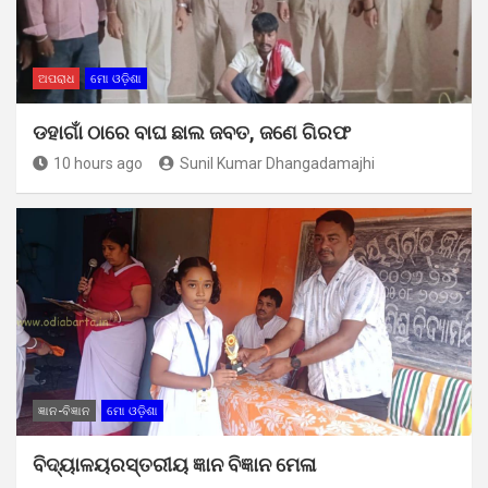
ଅପରାଧ
ମୋ ଓଡ଼ିଶା
ଡହାଗାଁ ଠାରେ ବାଘ ଛାଲ ଜବତ, ଜଣେ ଗିରଫ
10 hours ago
Sunil Kumar Dhangadamajhi
ଜ୍ଞାନ-ବିଜ୍ଞାନ
ମୋ ଓଡ଼ିଶା
ବିଦ୍ୟାଳୟରସ୍ତରୀୟ ଜ୍ଞାନ ବିଜ୍ଞାନ ମେଳା