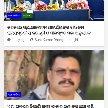
ମୋ ଓଡ଼ିଶା
ସାହିତ୍ୟ
କଟକରେ ପ୍ୟାରୀମୋହନ ଆଚାର୍ଯ୍ୟଙ୍କ ୧୭୫ତମ
ରାଜ୍ୟସ୍ତରୀୟ ଜୟନ୍ତୀ ଓ ସାରସ୍ଵତ ସଭା ଅନୁଷ୍ଠିତ
1 day ago
Sunil Kumar Dhangadamajhi
ମୋ ଓଡ଼ିଶା
ଏମ୍. ରାମପୁର ବିଜେପି ନେତା ଫକୀର ରଣାଙ୍କୁ ଛୁରୀ ଭୁଷି