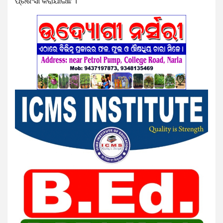
ପ୍ରଶଂସା କରାଯାଇଛି ।