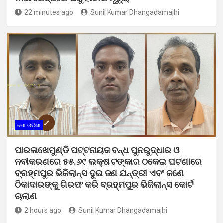
22 minutes ago
Sunil Kumar Dhangadamajhi
ମୋ ଓଡ଼ିଶା
ପାରଳାଖେମୁଣ୍ଡି ପଟ୍ଟନାୟକ ବନ୍ଧ ପୁନରୁଦ୍ଧାର ଓ
ନବୀକରଣରେ ୫୫.୬୯ ଲକ୍ଷ ଟଙ୍କାର ଠକେଇ ଘଟଣାରେ
ବ୍ରହ୍ମପୁର ଭିଜିଲାନ୍ସ ଦୁଇ ଜଣ ଯନ୍ତ୍ରୀ ଏବଂ ଜଣେ
ଠିକାଦାରଙ୍କୁ ଗିରଫ କରି ବ୍ରହ୍ମପୁର ଭିଜିଲାନ୍ସ କୋର୍ଟ
ଚାଲାଣ
2 hours ago
Sunil Kumar Dhangadamajhi