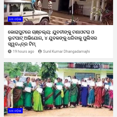
ମୋ ଓଡ଼ିଶା
କୋରାପୁଟରେ ଚାଞ୍ଚଲ୍ୟ: ଯୁବତୀଙ୍କୁ ଟଣାଓଟରା ଓ
ଲୁଟପାଟ୍ ଅଭିଯୋଗ, ୪ ଯୁବକଙ୍କୁ ଧରିବାକୁ ପୁଲିସର
ସ୍ୱତନ୍ତ୍ର ଟିମ୍
19 hours ago
Sunil Kumar Dhangadamajhi
ମୋ ଓଡ଼ିଶା