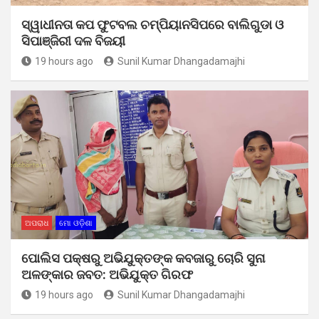
ସ୍ୱାଧୀନତା କପ ଫୁଟବଲ ଚମ୍ପିୟାନସିପରେ ବାଲିଗୁଡା ଓ
ସିପାଞ୍ଜିରୀ ଦଳ ବିଜୟୀ
19 hours ago
Sunil Kumar Dhangadamajhi
ଅପରାଧ
ମୋ ଓଡ଼ିଶା
ପୋଲିସ ପକ୍ଷରୁ ଅଭିଯୁକ୍ତଙ୍କ କବଜାରୁ ଚୋରି ସୁନା
ଅଳଙ୍କାର ଜବତ: ଅଭିଯୁକ୍ତ ଗିରଫ
19 hours ago
Sunil Kumar Dhangadamajhi