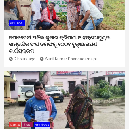
ମୋ ଓଡ଼ିଶା
ସମାଜସେବୀ ଅନିଲ କୁମାର ତ୍ରିପାଠୀ ଓ ବଙ୍ଗୋମୁଣ୍ଡା
ସାମ୍ବାଦିକ ସଂଘ ତରଫରୁ ୧୦୦୧ ବୃକ୍ଷରୋପଣ
କାର୍ଯ୍ୟକ୍ରମ
2 hours ago
Sunil Kumar Dhangadamajhi
ଅପରାଧ
ବିଚାର
ମୋ ଓଡ଼ିଶା