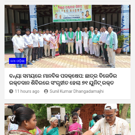
ମୋ ଓଡ଼ିଶା
ବନ୍ୟା ସମୟରେ ମାନବିକ ପଦକ୍ଷେପ: ଛାତ୍ର ବିଜେଡିର
ରକ୍ତଦାନ ଶିବିରରେ ସଂଗୃହୀତ ହେଲା ୭୧ ୟୁନିଟ୍ ରକ୍ତ
11 hours ago
Sunil Kumar Dhangadamajhi