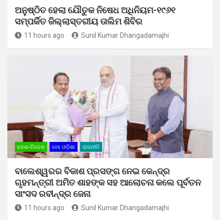
ଅନୁଷ୍ଠିତ ହେଲା ଯୌତୁକ ନିଷେଧ ଅଧିନିୟମ-୧୯୬୧
ସମ୍ପର୍କିତ ଜିଲ୍ଲାସ୍ତରୀୟ ତାଲିମ ଶିବିର
11 hours ago
Sunil Kumar Dhangadamajhi
ଦେଶ-ବିଦେଶ
ମୋ ଓଡ଼ିଶା
ରାଜନୀତି
ବାଲେଶ୍ୱରର ବିକାଶ ପ୍ରସଙ୍ଗ ନେଇ କେନ୍ଦ୍ର
ଗୃହମନ୍ତ୍ରୀ ଅମିତ ଶାହଙ୍କ ସହ ଆଲୋଚନା କଲେ ପୂର୍ବତନ
ସାଂସଦ ରବୀନ୍ଦ୍ର ଜେନା
11 hours ago
Sunil Kumar Dhangadamajhi