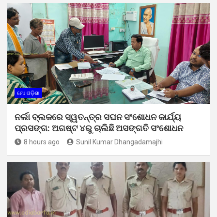
ମୋ ଓଡ଼ିଶା
ନର୍ଲା ବ୍ଲକରେ ସ୍ୱତନ୍ତ୍ର ସଘନ ସଂଶୋଧନ କାର୍ଯ୍ୟ
ପ୍ରସଙ୍ଗ: ଅଗଷ୍ଟ ୪ରୁ ଚାଲିଛି ଅସଙ୍ଗତି ସଂଶୋଧନ
8 hours ago
Sunil Kumar Dhangadamajhi