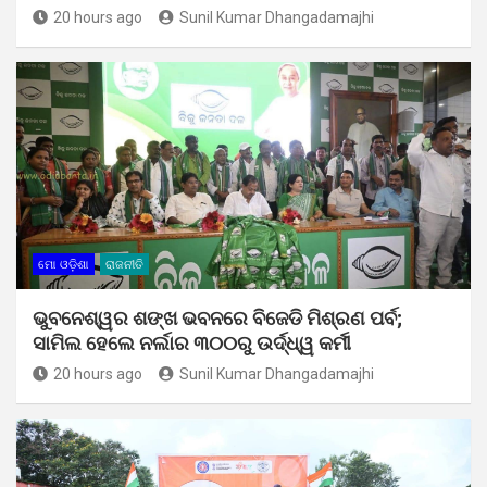
20 hours ago
Sunil Kumar Dhangadamajhi
ମୋ ଓଡ଼ିଶା
ରାଜନୀତି
ଭୁବନେଶ୍ୱର ଶଙ୍ଖ ଭବନରେ ବିଜେଡି ମିଶ୍ରଣ ପର୍ବ;
ସାମିଲ ହେଲେ ନର୍ଲାର ୩୦୦ରୁ ଉର୍ଦ୍ଧ୍ୱ କର୍ମୀ
20 hours ago
Sunil Kumar Dhangadamajhi