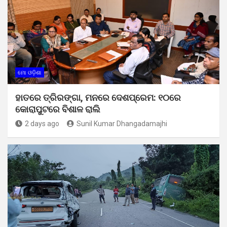
ମୋ ଓଡ଼ିଶା
ହାତରେ ତ୍ରିରଙ୍ଗା, ମନରେ ଦେଶପ୍ରେମ: ୧୦ରେ
କୋରାପୁଟରେ ବିଶାଳ ରାଲି
2 days ago
Sunil Kumar Dhangadamajhi