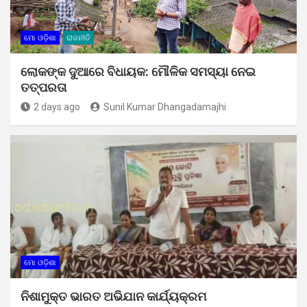
ମୋ ଓଡ଼ିଶା
ରାଜନୀତି
ଲୋକଙ୍କ ଦୁଆରେ ବିଧାୟକ: ମୌଳିକ ସମସ୍ୟା ନେଇ
ତତ୍ପରତା
2 days ago
Sunil Kumar Dhangadamajhi
ମୋ ଓଡ଼ିଶା
ନିଶାମୁକ୍ତ ଭାରତ ଅଭିଯାନ କାର୍ଯ୍ୟକ୍ରମ