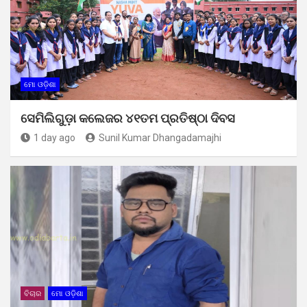
ମୋ ଓଡ଼ିଶା
ସେମିଲିଗୁଡ଼ା କଲେଜର ୪୧ତମ ପ୍ରତିଷ୍ଠା ଦିବସ
1 day ago
Sunil Kumar Dhangadamajhi
ବିଚାର
ମୋ ଓଡ଼ିଶା