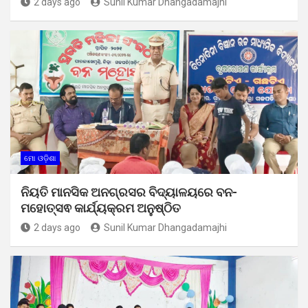
2 days ago
Sunil Kumar Dhangadamajhi
ମୋ ଓଡ଼ିଶା
ନିୟତି ମାନସିକ ଅନଗ୍ରସର ବିଦ୍ୟାଳୟରେ ବନ-
ମହୋତ୍ସଵ କାର୍ଯ୍ୟକ୍ରମ ଅନୁଷ୍ଠିତ
2 days ago
Sunil Kumar Dhangadamajhi