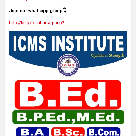
Join our whatsapp group👇
http://bit.ly/odiabartagroup2