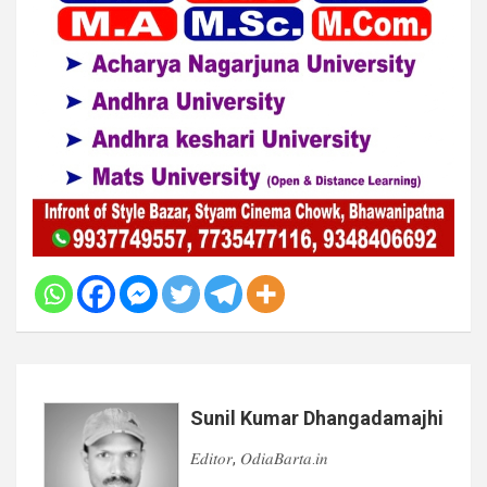
Sunil Kumar Dhangadamajhi
𝐸𝑑𝑖𝑡𝑜𝑟, 𝑂𝑑𝑖𝑎𝐵𝑎𝑟𝑡𝑎.𝑖𝑛