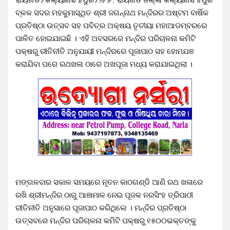
ବ୍ଳକ ସଦର ମହକୁମାସ୍ଥିତ ଶ୍ରୀ ଜଗନ୍ନାଥ ମନ୍ଦିରର ଅଷ୍ଟମ ବାର୍ଷିକ
ପ୍ରତିଷ୍ଠା ଉତ୍ସବ ସହ ପବିତ୍ର ଅକ୍ଷୟ ତୃତୀୟା ମହାଆଡମ୍ବରରେ
ପାଳିତ ହୋଇଯାଇଛି । ଏହି ଅବସରରେ ମନ୍ଦିର ପରିଚାଳନା କମିଟି
ପକ୍ଷରୁ ରୀତିନୀତି ଅନୁଯାୟୀ ମନ୍ଦିରରେ ପୂଜାପାଠ ସହ ହୋମଯଞ
କରାଯିବା ପରେ ରଥଖଳା ଠାରେ ଅଖପୂଜା ମଧ୍ୟ କରାଯାଇଥିଲା ।
ମଙ୍ଗଳବାର ସକାଳ ସମୟରେ ନୂତନ କାଠଗଣ୍ଡି ଆଣି ରଥ ଖଳାରେ
ରଖି ଶ୍ରୀମନ୍ଦିର ଠାରୁ ଆଞାମାଳ ନେଇ ପୂଜକ ନରସିଂହ ତ୍ରିପାଠୀ
ରୀତିନୀତି ଅନୁସାରେ ପୂଜାପାଠ କରିଥିଲେ । ମନ୍ଦିର ପ୍ରତିଷ୍ଠା
ଉତ୍ସବରେ ମନ୍ଦିର ପରିଚାଳନା କମିଟି ପକ୍ଷରୁ ୧୫୦୦ଭକ୍ତଙ୍କୁ