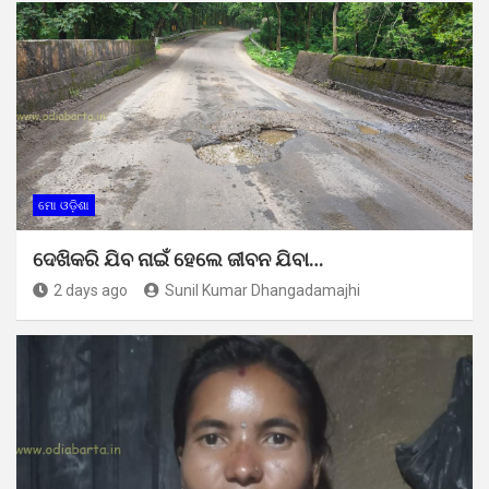
ମୋ ଓଡ଼ିଶା
ଦେଖିକରି ଯିବ ନାଇଁ ହେଲେ ଜୀବନ ଯିବା…
2 days ago
Sunil Kumar Dhangadamajhi