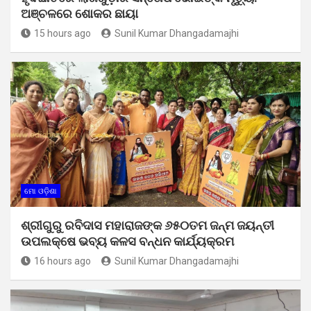
ଅଞ୍ଚଳରେ ଶୋକର ଛାୟା
15 hours ago
Sunil Kumar Dhangadamajhi
ମୋ ଓଡ଼ିଶା
ଶ୍ରୀଗୁରୁ ରବିଦାସ ମହାରାଜଙ୍କ ୬୫୦ତମ ଜନ୍ମ ଜୟନ୍ତୀ
ଉପଲକ୍ଷେ ଭବ୍ୟ କଳସ ବନ୍ଧନ କାର୍ଯ୍ୟକ୍ରମ
16 hours ago
Sunil Kumar Dhangadamajhi