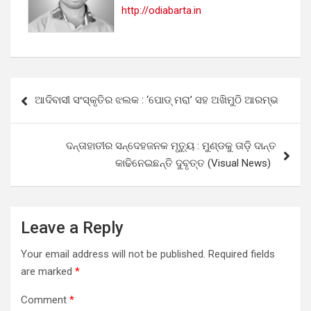
http://odiabarta.in
Post
ଆଦିବାସୀ ସଂସ୍କୃତିର ଝଲକ : ‘ପୋଡ୍ ମରା’ ସହ ଅଖିମୁଠି ଆରମ୍ଭ
navigation
ଦନ୍ତାହାତୀର ସନ୍ଦେହଜନକ ମୃତ୍ୟୁ : ମୁଣ୍ଡକୁ ତାଡ଼ି ଦାନ୍ତ
କାଢିନେଇଛନ୍ତି ଦୁବୃତ୍ତ (Visual News)
Leave a Reply
Your email address will not be published.
Required fields
are marked
*
Comment
*