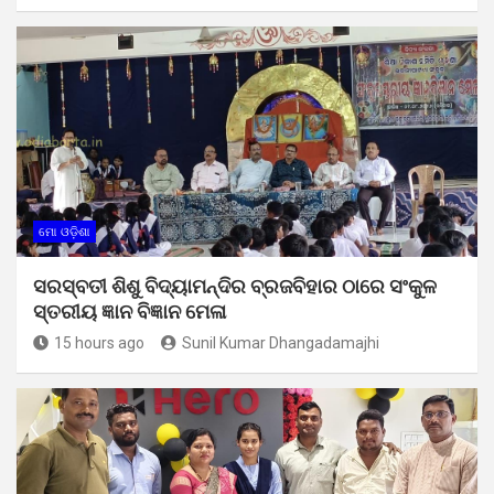
ମୋ ଓଡ଼ିଶା
ସରସ୍ବତୀ ଶିଶୁ ବିଦ୍ୟାମନ୍ଦିର ବ୍ରଜବିହାର ଠାରେ ସଂକୁଳ
ସ୍ତରୀୟ ଜ୍ଞାନ ବିଜ୍ଞାନ ମେଳା
15 hours ago
Sunil Kumar Dhangadamajhi