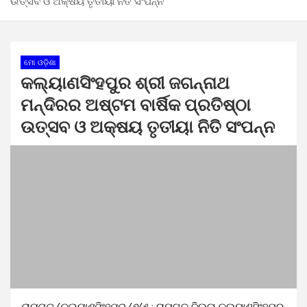
ଉତ୍ସବ ଓ ଅକ୍ଷୟ ତୃତୀୟା ନିତି ସଂପନ୍ନ
ମୋ ଓଡ଼ିଶା
କଲ୍ୟାଣସିଂହପୁର ଶ୍ରୀ ଜଗନ୍ନାଥ
ମନ୍ଦିରର ଅଷ୍ଟମ ବାର୍ଷିକ ପ୍ରତିଷ୍ଠା
ଉତ୍ସବ ଓ ଅକ୍ଷୟ ତୃତୀୟା ନିତି ସଂପନ୍ନ
ରାୟଗଡ /କଲ୍ୟାଣସିଂହପୁର /୭/୫ :
ରାୟଗଡ ଜିଲ୍ଳା କଲ୍ୟାଣସିଂହପୁର