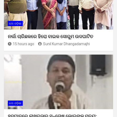
ମୋ ଓଡ଼ିଶା
ନର୍ଲା ଚାରିଛକରେ ହିରୋ ବାଇକ ସୋରୁମ ଉଦଘାଟିତ
15 hours ago
Sunil Kumar Dhangadamajhi
ମୋ ଓଡ଼ିଶା
ହୃଦଘାତରେ ଲାଖଗୁଡ଼ାର ସନ୍ତୋଷ ଭୋଇଙ୍କ ମୃତ୍ୟୁ: