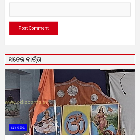
ସତେଜ ବାର୍ତ୍ତା
ମୋ ଓଡ଼ିଶା