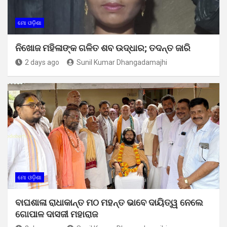
ମୋ ଓଡ଼ିଶା
ନିଖୋଜ ମହିଳାଙ୍କ ଗଳିତ ଶବ ଉଦ୍ଧାର; ତଦନ୍ତ ଜାରି
2 days ago
Sunil Kumar Dhangadamajhi
ମୋ ଓଡ଼ିଶା
ବାଘଶାଳା ରାଧାକାନ୍ତ ମଠ ମହନ୍ତ ଭାବେ ଦାୟିତ୍ୱ ନେଲେ
ଗୋପାଳ ଦାସଜୀ ମହାରାଜ