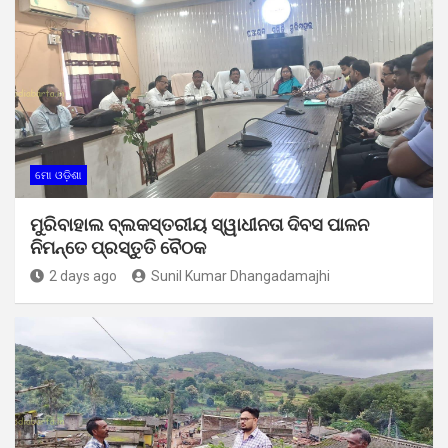
ମୋ ଓଡ଼ିଶା
ମୁରିବାହାଲ ବ୍ଲକସ୍ତରୀୟ ସ୍ୱାଧୀନତା ଦିବସ ପାଳନ
ନିମନ୍ତେ ପ୍ରସ୍ତୁତି ବୈଠକ
2 days ago
Sunil Kumar Dhangadamajhi