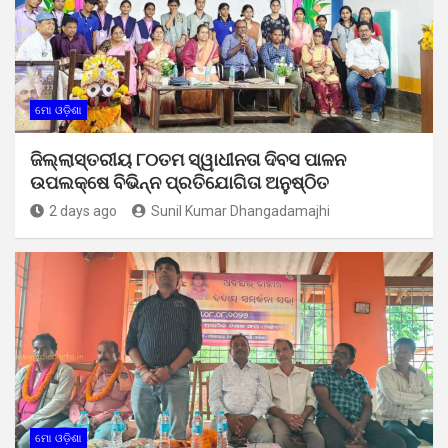
ମୋ ଓଡ଼ିଶା
ଜିଲ୍ଲାସ୍ତରୀୟ ୮୦ତମ ସ୍ୱାଧୀନତା ଦିବସ ପାଳନ
ଉପଲକ୍ଷେ ବିଭିନ୍ନ ପ୍ରତିଯୋଗିତା ଅନୁଷ୍ଠିତ
2 days ago
Sunil Kumar Dhangadamajhi
ମୋ ଓଡ଼ିଶା