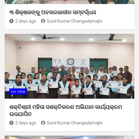
୩ ଶିକ୍ଷକଙ୍କୁ ଅବସରକାଳୀନ ସମ୍ବର୍ଦ୍ଧନା
2 days ago
Sunil Kumar Dhangadamajhi
ମୋ ଓଡ଼ିଶା
ଶକ୍ତିଶ୍ରୀ ମହିଳା ସଶକ୍ତିକରଣ ଅଭିଯାନ କାର୍ଯ୍ୟକ୍ରମ
ଉଦଯାପିତ
2 days ago
Sunil Kumar Dhangadamajhi