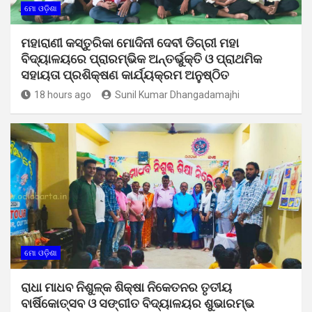
ମୋ ଓଡ଼ିଶା
ମହାରାଣୀ କସ୍ତୁରିକା ମୋଦିନୀ ଦେବୀ ଡିଗ୍ରୀ ମହା
ବିଦ୍ୟାଳୟରେ ପ୍ରାରମ୍ଭିକ ଅନ୍ତର୍ଭୁକ୍ତି ଓ ପ୍ରାଥମିକ
ସହାୟତା ପ୍ରଶିକ୍ଷଣ କାର୍ଯ୍ୟକ୍ରମ ଅନୁଷ୍ଠିତ
18 hours ago
Sunil Kumar Dhangadamajhi
ମୋ ଓଡ଼ିଶା
ରାଧା ମାଧବ ନିଶୁଳ୍କ ଶିକ୍ଷା ନିକେତନର ତୃତୀୟ
ବାର୍ଷିକୋତ୍ସବ ଓ ସଙ୍ଗୀତ ବିଦ୍ୟାଳୟର ଶୁଭାରମ୍ଭ