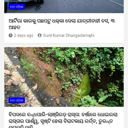
ମୋ ଓଡ଼ିଶା
ଆର୍ଟିଗା କାରକୁ ପଛପଟୁ ଧକ୍କା ଦେଲା ଯାତ୍ରୀବାହୀ ବସ, ୩
ଆହତ
2 days ago
Sunil Kumar Dhangadamajhi
ମୋ ଓଡ଼ିଶା
ବିପଦରେ ବନ୍ଧପାରି-ଲାଞ୍ଜିଗଡ଼ ରାସ୍ତା: ବର୍ଷାରେ ଧୋଇଗଲା
ରାସ୍ତାର ପାର୍ଶ୍ୱ, ସୃଷ୍ଟି ହେଲା ବିରାଟକାୟ ଗର୍ତ୍ତ, ତୁରନ୍ତ
ମରାମତି ଦାବି