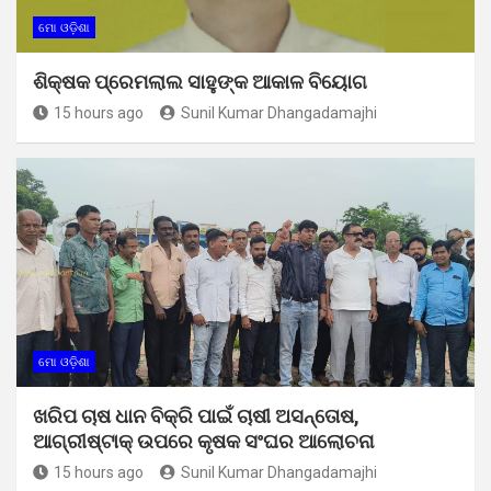
ମୋ ଓଡ଼ିଶା
ଶିକ୍ଷକ ପ୍ରେମଲାଲ ସାହୁଙ୍କ ଆକାଳ ବିୟୋଗ
15 hours ago
Sunil Kumar Dhangadamajhi
ମୋ ଓଡ଼ିଶା
ଖରିପ ଚାଷ ଧାନ ବିକ୍ରି ପାଇଁ ଚାଷୀ ଅସନ୍ତୋଷ,
ଆଗ୍ରୀଷ୍ଟାକ୍ ଉପରେ କୃଷକ ସଂଘର ଆଲୋଚନା
15 hours ago
Sunil Kumar Dhangadamajhi