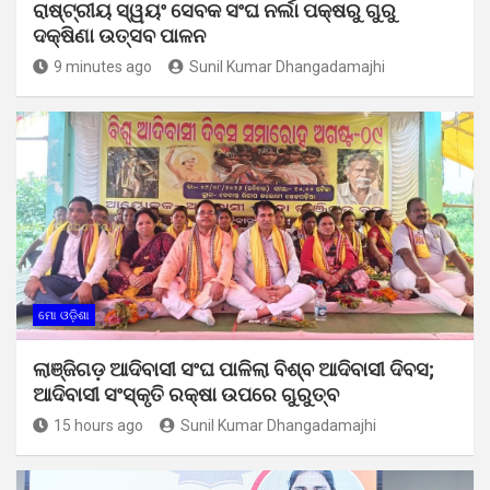
ରାଷ୍ଟ୍ରୀୟ ସ୍ୱୟଂ ସେବକ ସଂଘ ନର୍ଲା ପକ୍ଷରୁ ଗୁରୁ
ଦକ୍ଷିଣା ଉତ୍ସବ ପାଳନ
9 minutes ago
Sunil Kumar Dhangadamajhi
ମୋ ଓଡ଼ିଶା
ଲାଞ୍ଜିଗଡ଼ ଆଦିବାସୀ ସଂଘ ପାଳିଲା ବିଶ୍ବ ଆଦିବାସୀ ଦିବସ;
ଆଦିବାସୀ ସଂସ୍କୃତି ରକ୍ଷା ଉପରେ ଗୁରୁତ୍ବ
15 hours ago
Sunil Kumar Dhangadamajhi