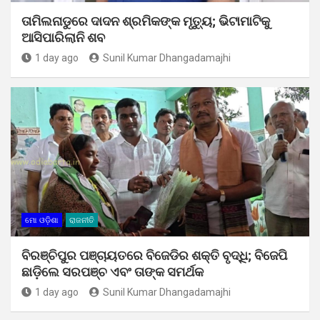
ତାମିଲନାଡୁରେ ଦାଦନ ଶ୍ରମିକଙ୍କ ମୃତ୍ୟୁ; ଭିଟାମାଟିକୁ
ଆସିପାରିଲାନି ଶବ
1 day ago
Sunil Kumar Dhangadamajhi
ମୋ ଓଡ଼ିଶା
ରାଜନୀତି
ବିରଞ୍ଚିପୁର ପଞ୍ଚାୟତରେ ବିଜେଡିର ଶକ୍ତି ବୃଦ୍ଧି; ବିଜେପି
ଛାଡ଼ିଲେ ସରପଞ୍ଚ ଏବଂ ତାଙ୍କ ସମର୍ଥକ
1 day ago
Sunil Kumar Dhangadamajhi