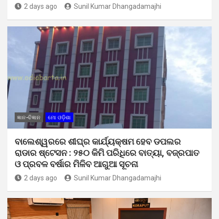
2 days ago
Sunil Kumar Dhangadamajhi
ଜ୍ଞାନ-ବିଜ୍ଞାନ
ମୋ ଓଡ଼ିଶା
ବାଲେଶ୍ୱରରେ ଶୀଘ୍ର କାର୍ଯ୍ୟକ୍ଷମ ହେବ ଡପଲର
ରାଡାର ଷ୍ଟେସନ : ୨୫୦ କିମି ପରିଧିରେ ବାତ୍ୟା, ବଜ୍ରପାତ
ଓ ପ୍ରବଳ ବର୍ଷାର ମିଳିବ ଆଗୁଆ ସୂଚନା
2 days ago
Sunil Kumar Dhangadamajhi