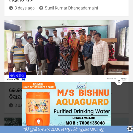
3 days ago
Sunil Kumar Dhangadamajhi
ମୋ ଓଡ଼ିଶା
x
କୋକସରା କଲେଜରେ ଅବସର ପ୍ରାପ୍ତ କର୍ମଚାରୀଙ୍କୁ
ବିଦାୟ କାଳୀନ ସମ୍ବର୍ଦ୍ଧନା
3 days ago
Sunil Kumar Dhangadamajhi
ଏଠି ଛୁଇଁ ହ୍ଵାଟ୍ସଆପରେ ବ୍ରେକିଂ ନ୍ୟୁଜ ପାଆନ୍ତୁ