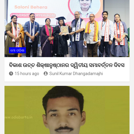
ମୋ ଓଡ଼ିଶା
ବିକାଶ ଉଚ୍ଚ ଶିକ୍ଷାନୁଷ୍ଠାନର ଦ୍ୱିତୀୟ ସମାବର୍ତ୍ତନ ଦିବସ
15 hours ago
Sunil Kumar Dhangadamajhi