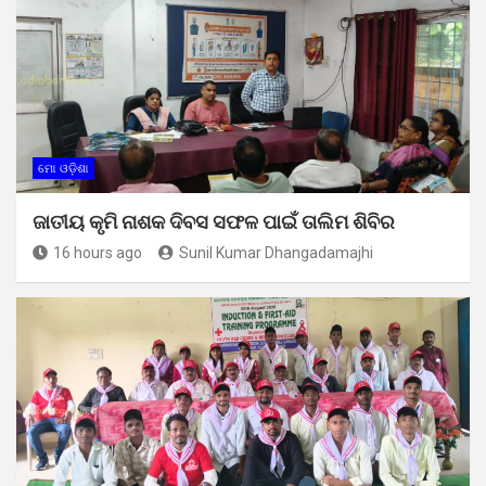
ମୋ ଓଡ଼ିଶା
ଜାତୀୟ କୃମି ନାଶକ ଦିବସ ସଫଳ ପାଇଁ ତାଲିମ ଶିବିର
16 hours ago
Sunil Kumar Dhangadamajhi