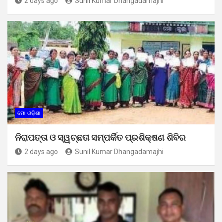
2 days ago
Sunil Kumar Dhangadamajhi
ମୋ ଓଡ଼ିଶା
ନିରାପତ୍ତା ଓ ସ୍ୱଚ୍ଛତା ସମ୍ପର୍କିତ ପ୍ରଶିକ୍ଷଣ ଶିବିର
2 days ago
Sunil Kumar Dhangadamajhi