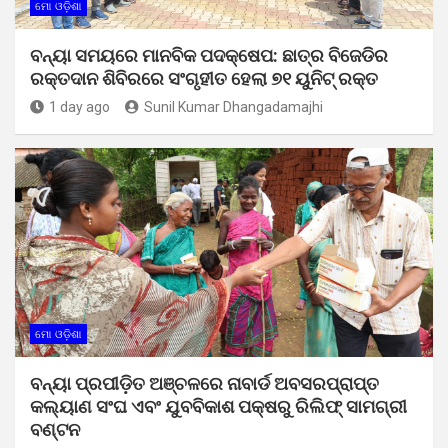
ମୋ ଓଡ଼ିଶା
ବନ୍ୟା ସମୟରେ ମାନବିକ ପଦକ୍ଷେପ: ଛାତ୍ର ବିଜେଡିର
ରକ୍ତଦାନ ଶିବିରରେ ସଂଗୃହୀତ ହେଲା ୭୧ ୟୁନିଟ୍ ରକ୍ତ
1 day ago
Sunil Kumar Dhangadamajhi
ମୋ ଓଡ଼ିଶା
ବନ୍ୟା ପ୍ରପୀଡ଼ିତ ଅଞ୍ଚଳରେ ନାବାର୍ଡ ଅବସରପ୍ରାପ୍ତ
କଲ୍ୟାଣ ସଂଘ ଏବଂ ଯୁବବିକାଶ ପକ୍ଷରୁ ରିଲିଫ୍ ସାମଗ୍ରୀ
ବଣ୍ଟନ