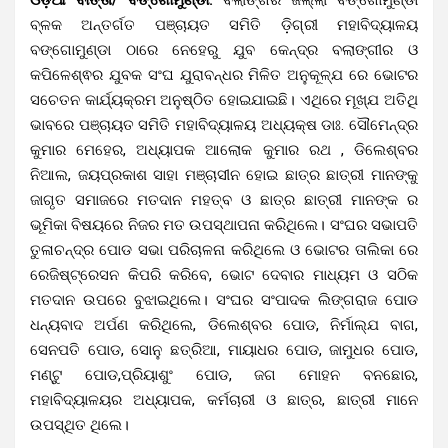
ବ୍ଳକ ଅନ୍ତର୍ଗତ ପଞ୍ଚାୟତ ସମିତି ଡ଼ିଗ୍ରୀ ମହାବିଦ୍ୟାଳୟ
ବଙ୍ଗୋମୁଣ୍ଡା ଠାରେ ନେହେରୁ ଯୁବ କେନ୍ଦ୍ର ବଲାଙ୍ଗୀର ଓ
କପିଳେଶ୍ଵର ଯୁବକ ସଂଘ ଯୁରାବନ୍ଧର ମିଳିତ ଅନୁକୂଳ୍ଯ ରେ ଭୋଟର
ସଚେତନ କାର୍ଯ୍ୟକ୍ରମ ଅନୁଷ୍ଠିତ ହୋଇଯାଇଛି। ଏଥିରେ ମୂଖ୍ଯ ଅତିଥି
ଭାବରେ ପଞ୍ଚାୟତ ସମିତି ମହାବିଦ୍ୟାଳୟ ଅଧ୍ୟକ୍ଷ ଡାଃ. ସୌମେନ୍ଦ୍ର
କୁମାର ମେହେର, ଅଧ୍ୟାପକ ଆଲୋକ କୁମାର ରଥ , ଡିଲେଶ୍ବର
ନିଆଲ, ଜୟପ୍ରକାଶ ସାହା ମଞ୍ଚାସୀନ ହୋଇ ଛାତ୍ର ଛାତ୍ରୀ ମାନଙ୍କୁ
ଜାଗୃତ ସମାଜରେ ମତଦାନ ମହତ୍ବ ଓ ଛାତ୍ର ଛାତ୍ରୀ ମାନଙ୍କ ର
ଭୂମିକା ବିଷୟରେ ନିଜର ମତ ଉପସ୍ଥାପନା କରିଥିଲେ। ସଂଘର ସଭାପତି
ତୁଳାଚନ୍ଦ୍ର ପୋଡ ସଭା ପରିଚାଳନା କରିଥିଲେ ଓ ଭୋଟର ତାଲିକା ରେ
ରେଜିଷ୍ଟ୍ରେସନ କିପରି କରିବେ, ଭୋଟ ଦେବାର ମାଧ୍ୟମ ଓ ସଠିକ
ମତଦାନ ଉପରେ ବୁଝାଇଥିଲେ। ସଂଘର ସଂପାଦକ ଲିଙ୍ଗରାଜ ପୋଡ
ଧନ୍ୟବାଦ ଅର୍ପଣ କରିଥିଲେ, ଡିଲେଶ୍ବର ପୋଡ, ନିର୍ମାଲ୍ଯ ବାଗ,
ସେନପତି ପୋଡ, ସୋନୁ ଛତ୍ରିଆ, ମାୟାଧର ପୋଡ, ଜାମୁଧର ପୋଡ,
ମଣ୍ଟୁ ପୋଡ,ପ୍ରିୟାଶୁଂ ପୋଡ, ଜଗ ମୋହନ ବନଛୋର,
ମହାବିଦ୍ୟାଳୟର ଅଧ୍ୟାପକ, କର୍ମଚାରୀ ଓ ଛାତ୍ର, ଛାତ୍ରୀ ମାନେ
ଉପସ୍ଥିତ ଥିଲେ।