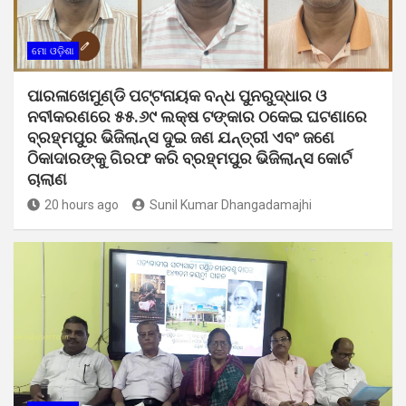
ମୋ ଓଡ଼ିଶା
ପାରଳାଖେମୁଣ୍ଡି ପଟ୍ଟନାୟକ ବନ୍ଧ ପୁନରୁଦ୍ଧାର ଓ
ନବୀକରଣରେ ୫୫.୬୯ ଲକ୍ଷ ଟଙ୍କାର ଠକେଇ ଘଟଣାରେ
ବ୍ରହ୍ମପୁର ଭିଜିଲାନ୍ସ ଦୁଇ ଜଣ ଯନ୍ତ୍ରୀ ଏବଂ ଜଣେ
ଠିକାଦାରଙ୍କୁ ଗିରଫ କରି ବ୍ରହ୍ମପୁର ଭିଜିଲାନ୍ସ କୋର୍ଟ
ଚାଲାଣ
20 hours ago
Sunil Kumar Dhangadamajhi