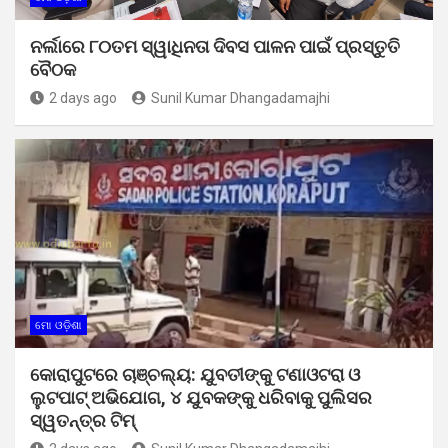
ନର୍ଲାରେ ୮୦ତମ ସ୍ୱାଧିନତା ଦିବସ ପାଳନ ପାଇଁ ପ୍ରସ୍ତୁତି
ବୈଠକ
2 days ago
Sunil Kumar Dhangadamajhi
ମୋ ଓଡ଼ିଶା
କୋରାପୁଟରେ ଚାଞ୍ଚଲ୍ୟ: ଯୁବତୀଙ୍କୁ ଟଣାଓଟରା ଓ
ଲୁଟପାଟ୍ ଅଭିଯୋଗ, ୪ ଯୁବକଙ୍କୁ ଧରିବାକୁ ପୁଲିସର
ସ୍ୱତନ୍ତ୍ର ଟିମ୍