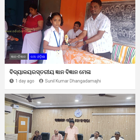
ଜ୍ଞାନ-ବିଜ୍ଞାନ
ମୋ ଓଡ଼ିଶା
ବିଦ୍ୟାଳୟରସ୍ତରୀୟ ଜ୍ଞାନ ବିଜ୍ଞାନ ମେଳା
1 day ago
Sunil Kumar Dhangadamajhi