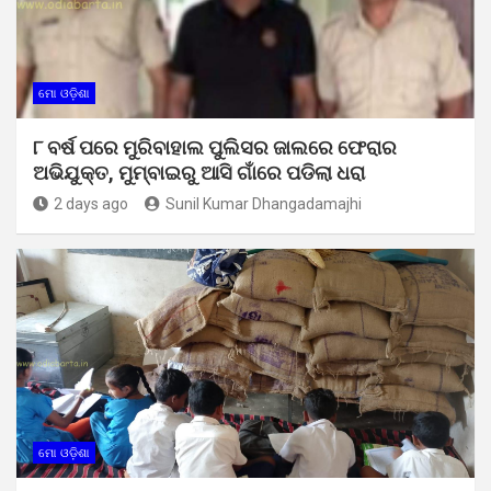
ମୋ ଓଡ଼ିଶା
୮ ବର୍ଷ ପରେ ମୁରିବାହାଲ ପୁଲିସର ଜାଲରେ ଫେରାର
ଅଭିଯୁକ୍ତ, ମୁମ୍ବାଇରୁ ଆସି ଗାଁରେ ପଡିଲା ଧରା
2 days ago
Sunil Kumar Dhangadamajhi
ମୋ ଓଡ଼ିଶା