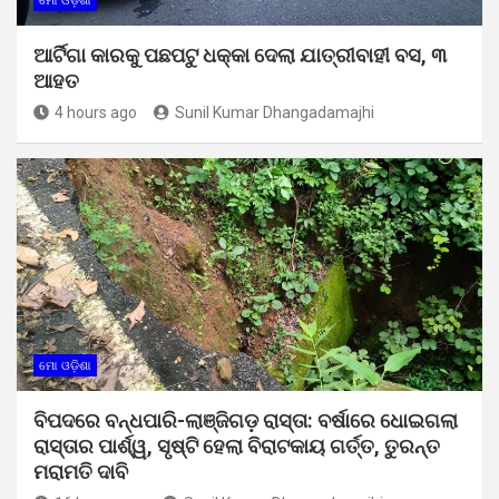
ମୋ ଓଡ଼ିଶା
ଆର୍ଟିଗା କାରକୁ ପଛପଟୁ ଧକ୍କା ଦେଲା ଯାତ୍ରୀବାହୀ ବସ, ୩
ଆହତ
4 hours ago
Sunil Kumar Dhangadamajhi
ମୋ ଓଡ଼ିଶା
ବିପଦରେ ବନ୍ଧପାରି-ଲାଞ୍ଜିଗଡ଼ ରାସ୍ତା: ବର୍ଷାରେ ଧୋଇଗଲା
ରାସ୍ତାର ପାର୍ଶ୍ୱ, ସୃଷ୍ଟି ହେଲା ବିରାଟକାୟ ଗର୍ତ୍ତ, ତୁରନ୍ତ
ମରାମତି ଦାବି