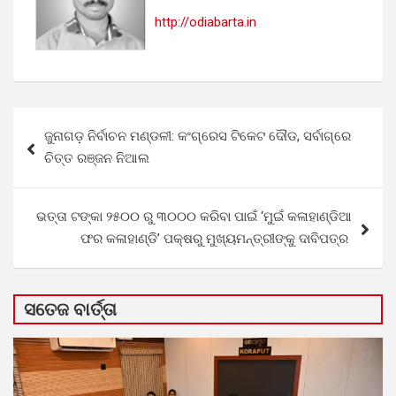
http://odiabarta.in
Post
ଜୁନାଗଡ଼ ନିର୍ବାଚନ ମଣ୍ଡଳୀ: କଂଗ୍ରେସ ଟିକେଟ ଦୌଡ, ସର୍ବାଗ୍ରେ
navigation
ଚିତ୍ତ ରଞ୍ଜନ ନିଆଲ
ଭତ୍ତା ଟଙ୍କା ୨୫୦୦ ରୁ ୩୦୦୦ କରିବା ପାଇଁ ‘ମୁଇଁ କଳାହାଣ୍ଡିଆ
ଫର କଳାହାଣ୍ଡି’ ପକ୍ଷରୁ ମୁଖ୍ୟମନ୍ତ୍ରୀଙ୍କୁ ଦାବିପତ୍ର
ସତେଜ ବାର୍ତ୍ତା