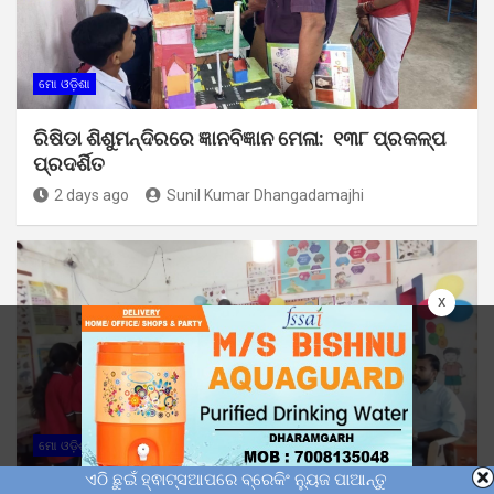
ମୋ ଓଡ଼ିଶା
ରିଷିଡା ଶିଶୁମନ୍ଦିରରେ ଜ୍ଞାନବିଜ୍ଞାନ ମେଳା: ୧୩୮ ପ୍ରକଳ୍ପ
ପ୍ରଦର୍ଶିତ
2 days ago
Sunil Kumar Dhangadamajhi
x
ମୋ ଓଡ଼ିଶା
ଏଠି ଛୁଇଁ ହ୍ଵାଟ୍ସଆପରେ ବ୍ରେକିଂ ନ୍ୟୁଜ ପାଆନ୍ତୁ