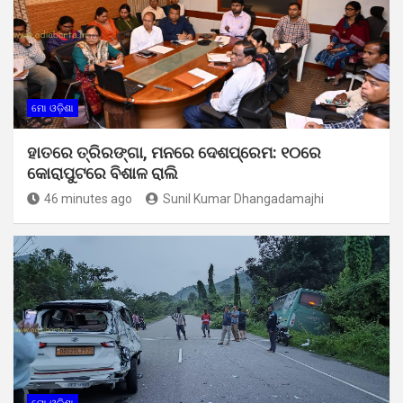
ମୋ ଓଡ଼ିଶା
ହାତରେ ତ୍ରିରଙ୍ଗା, ମନରେ ଦେଶପ୍ରେମ: ୧୦ରେ
କୋରାପୁଟରେ ବିଶାଳ ରାଲି
46 minutes ago
Sunil Kumar Dhangadamajhi