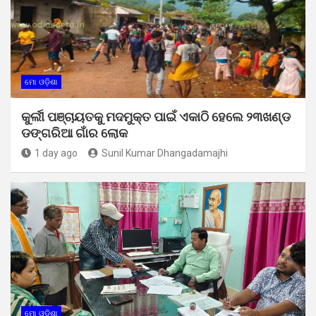
ମୋ ଓଡ଼ିଶା
କୁର୍ଲୀ ପଞ୍ଚାୟତକୁ ମଦମୁକ୍ତ ପାଇଁ ଏକାଠି ହେଲେ ୨୩ଖଣ୍ଡ
ଡଙ୍ଗରିଆ ଗାଁର ଲୋକ
1 day ago
Sunil Kumar Dhangadamajhi
ମୋ ଓଡ଼ିଶା