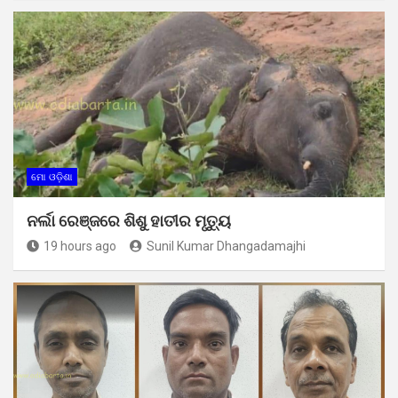
ମୋ ଓଡ଼ିଶା
ନର୍ଲା ରେଞ୍ଜରେ ଶିଶୁ ହାତୀର ମୃତ୍ୟୁ
19 hours ago
Sunil Kumar Dhangadamajhi