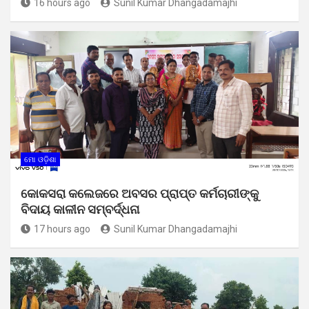
16 hours ago
Sunil Kumar Dhangadamajhi
ମୋ ଓଡ଼ିଶା
କୋକସରା କଲେଜରେ ଅବସର ପ୍ରାପ୍ତ କର୍ମଚାରୀଙ୍କୁ
ବିଦାୟ କାଳୀନ ସମ୍ବର୍ଦ୍ଧନା
17 hours ago
Sunil Kumar Dhangadamajhi