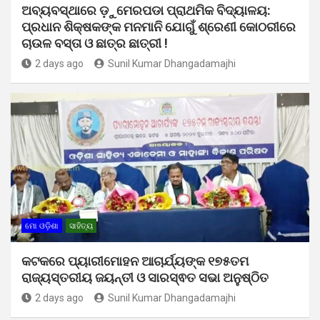
ଅବ୍ୟବସ୍ଥାରେ ଡ଼ୁମେରପଡା ପ୍ରାଥମିକ ବିଦ୍ୟାଳୟ:
ପ୍ରଧାନ ଶିକ୍ଷକଙ୍କ ମନମାନି ଯୋଗୁଁ ଶ୍ରେଣୀ କୋଠରୀରେ
ଚାଉଳ ବସ୍ତା ଓ ଛାତ୍ର ଛାତ୍ରୀ !
2 days ago
Sunil Kumar Dhangadamajhi
ମୋ ଓଡ଼ିଶା
ସାହିତ୍ୟ
କଟକରେ ପ୍ୟାରୀମୋହନ ଆଚାର୍ଯ୍ୟଙ୍କ ୧୭୫ତମ
ରାଜ୍ୟସ୍ତରୀୟ ଜୟନ୍ତୀ ଓ ସାରସ୍ଵତ ସଭା ଅନୁଷ୍ଠିତ
2 days ago
Sunil Kumar Dhangadamajhi