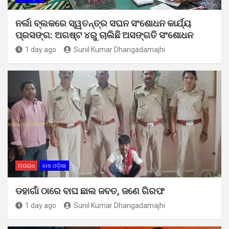
ନର୍ଲା ବ୍ଲକରେ ସ୍ୱତନ୍ତ୍ର ସଘନ ସଂଶୋଧନ କାର୍ଯ୍ୟ
ପ୍ରସଙ୍ଗ: ଅଗଷ୍ଟ ୪ରୁ ଚାଲିଛି ଅସଙ୍ଗତି ସଂଶୋଧନ
1 day ago
Sunil Kumar Dhangadamajhi
ଅପରାଧ
ମୋ ଓଡ଼ିଶା
ଡହାଗାଁ ଠାରେ ବାଘ ଛାଲ ଜବତ, ଜଣେ ଗିରଫ
1 day ago
Sunil Kumar Dhangadamajhi