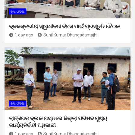
ମୋ ଓଡ଼ିଶା
ବ୍ଳକସ୍ତରୀୟ ସ୍ୱାଧୀନତା ଦିବସ ପାଇଁ ପ୍ରସ୍ତୁତି ବୈଠକ
1 day ago
Sunil Kumar Dhangadamajhi
ମୋ ଓଡ଼ିଶା
ଲାଞ୍ଜିଗଡ଼ ବ୍ଲକ ଗସ୍ତରେ ଜିଲ୍ଲା ପରିଷଦ ମୁଖ୍ୟ
କାର୍ଯ୍ୟନିର୍ବାହୀ ଅଧିକାରୀ
1 day ago
Sunil Kumar Dhangadamajhi