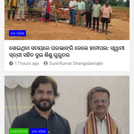
ମୋ ଓଡ଼ିଶା
ସୋଇଥିବା ସମୟରେ ଘରଭାଙ୍ଗି ଦେଲେ ହାତୀପଲ: ସ୍ୱାମୀ
ସ୍ତ୍ରୀ ସହିତ ଦୁଇ ଶିଶୁ ଗୁରୁତର
17 hours ago
Sunil Kumar Dhangadamajhi
ଦେଶ-ବିଦେଶ
ମୋ ଓଡ଼ିଶା