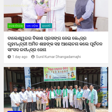
ଦେଶ-ବିଦେଶ
ମୋ ଓଡ଼ିଶା
ରାଜନୀତି
ବାଲେଶ୍ୱରର ବିକାଶ ପ୍ରସଙ୍ଗ ନେଇ କେନ୍ଦ୍ର
ଗୃହମନ୍ତ୍ରୀ ଅମିତ ଶାହଙ୍କ ସହ ଆଲୋଚନା କଲେ ପୂର୍ବତନ
ସାଂସଦ ରବୀନ୍ଦ୍ର ଜେନା
1 day ago
Sunil Kumar Dhangadamajhi