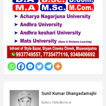
Sunil Kumar Dhangadamajhi
𝐸𝑑𝑖𝑡𝑜𝑟, 𝑂𝑑𝑖𝑎𝐵𝑎𝑟𝑡𝑎.𝑖𝑛