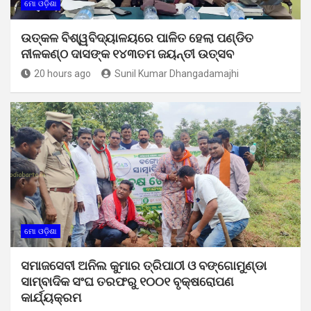
ମୋ ଓଡ଼ିଶା
ଉତ୍କଳ ବିଶ୍ୱବିଦ୍ୟାଳୟରେ ପାଳିତ ହେଲା ପଣ୍ଡିତ
ନୀଳକଣ୍ଠ ଦାସଙ୍କ ୧୪୩ତମ ଜୟନ୍ତୀ ଉତ୍ସବ
20 hours ago
Sunil Kumar Dhangadamajhi
ମୋ ଓଡ଼ିଶା
ସମାଜସେବୀ ଅନିଲ କୁମାର ତ୍ରିପାଠୀ ଓ ବଙ୍ଗୋମୁଣ୍ଡା
ସାମ୍ବାଦିକ ସଂଘ ତରଫରୁ ୧୦୦୧ ବୃକ୍ଷରୋପଣ
କାର୍ଯ୍ୟକ୍ରମ