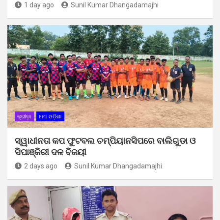
1 day ago
Sunil Kumar Dhangadamajhi
କ୍ରୀଡ଼ା
ମୋ ଓଡ଼ିଶା
ସ୍ୱାଧୀନତା କପ ଫୁଟବଲ ଚମ୍ପିୟାନସିପରେ ବାଲିଗୁଡା ଓ
ସିପାଞ୍ଜିରୀ ଦଳ ବିଜୟୀ
2 days ago
Sunil Kumar Dhangadamajhi