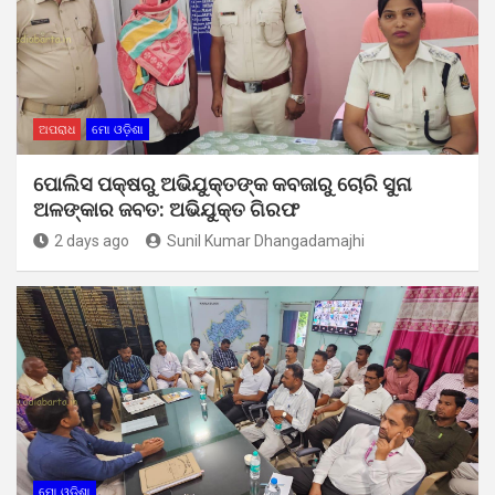
ଅପରାଧ
ମୋ ଓଡ଼ିଶା
ପୋଲିସ ପକ୍ଷରୁ ଅଭିଯୁକ୍ତଙ୍କ କବଜାରୁ ଚୋରି ସୁନା
ଅଳଙ୍କାର ଜବତ: ଅଭିଯୁକ୍ତ ଗିରଫ
2 days ago
Sunil Kumar Dhangadamajhi
ମୋ ଓଡ଼ିଶା