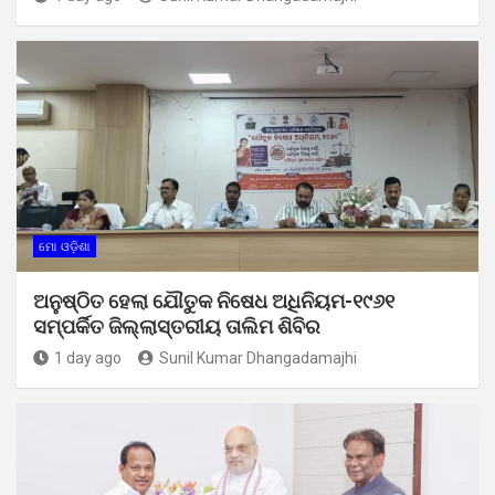
ମୋ ଓଡ଼ିଶା
ଅନୁଷ୍ଠିତ ହେଲା ଯୌତୁକ ନିଷେଧ ଅଧିନିୟମ-୧୯୬୧
ସମ୍ପର୍କିତ ଜିଲ୍ଲାସ୍ତରୀୟ ତାଲିମ ଶିବିର
1 day ago
Sunil Kumar Dhangadamajhi