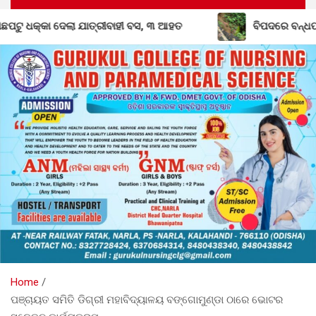
 ବସ, ୩ ଆହତ
ବିପଦରେ ବନ୍ଧପାରି-ଲାଞ୍ଜିଗଡ଼ ରାସ୍ତା: ବର୍ଷାରେ ଧୋ
Home
ପଞ୍ଚାୟତ ସମିତି ଡିଗ୍ରୀ ମହାବିଦ୍ୟାଳୟ ବଙ୍ଗୋମୁଣ୍ଡା ଠାରେ ଭୋଟର