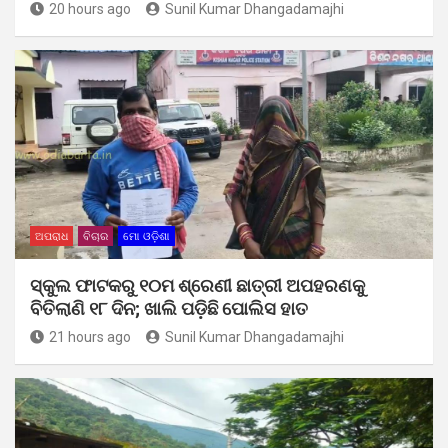
20 hours ago
Sunil Kumar Dhangadamajhi
ଅପରାଧ
ବିଚାର
ମୋ ଓଡ଼ିଶା
ସ୍କୁଲ ଫାଟକରୁ ୧୦ମ ଶ୍ରେଣୀ ଛାତ୍ରୀ ଅପହରଣକୁ
ବିତିଲାଣି ୧୮ ଦିନ; ଖାଲି ପଡ଼ିଛି ପୋଲିସ ହାତ
21 hours ago
Sunil Kumar Dhangadamajhi