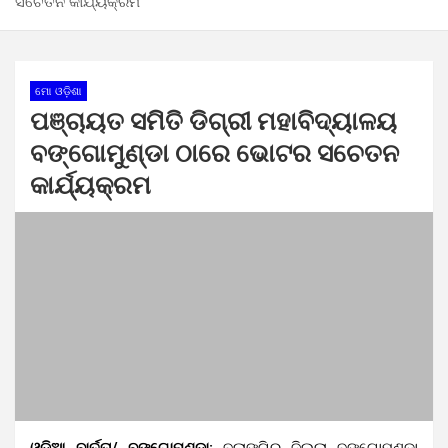
ସଚେତନ କାର୍ଯ୍ୟକ୍ରମ
ମୋ ଓଡ଼ିଶା
ପଞ୍ଚାୟତ ସମିତି ଡିଗ୍ରୀ ମହାବିଦ୍ୟାଳୟ
ବଙ୍ଗୋମୁଣ୍ଡା ଠାରେ ଭୋଟର ସଚେତନ
କାର୍ଯ୍ୟକ୍ରମ
ଓଡ଼ିଆ ବାର୍ତ୍ତା/ ବଙ୍ଗୋମୁଣ୍ଡା:
ବଲାଙ୍ଗିର ଜିଲ୍ଲା ବଙ୍ଗୋମୁଣ୍ଡା