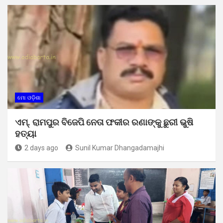
ମୋ ଓଡ଼ିଶା
ଏମ୍. ରାମପୁର ବିଜେପି ନେତା ଫକୀର ରଣାଙ୍କୁ ଛୁରୀ ଭୁଷି
ହତ୍ୟା
2 days ago
Sunil Kumar Dhangadamajhi