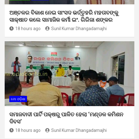
ଅଞ୍ଚଳର ବିକାଶ ନେଇ ସାଂସଦ ଭର୍ତ୍ତୃହରି ମହତାବଙ୍କୁ
ସାକ୍ଷାତ କଲେ ସାମାଜିକ କର୍ମୀ ଇଂ. ଗିରିଜା ଶଙ୍କର
18 hours ago
Sunil Kumar Dhangadamajhi
ମୋ ଓଡ଼ିଶା
ସମାଜବାଦୀ ପାର୍ଟି ପକ୍ଷରୁ ପାଳିତ ହେଲା ‘ମଣ୍ଡଳ କମିଶନ
ଦିବସ’
18 hours ago
Sunil Kumar Dhangadamajhi