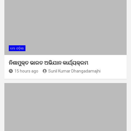
ମୋ ଓଡ଼ିଶା
ନିଶାମୁକ୍ତ ଭାରତ ଅଭିଯାନ କାର୍ଯ୍ୟକ୍ରମ
15 hours ago
Sunil Kumar Dhangadamajhi