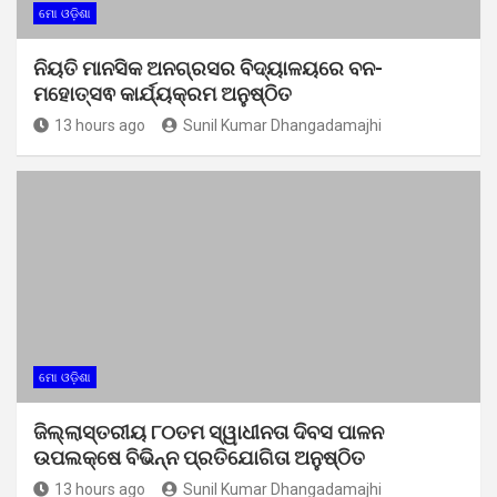
ମୋ ଓଡ଼ିଶା
ନିୟତି ମାନସିକ ଅନଗ୍ରସର ବିଦ୍ୟାଳୟରେ ବନ-
ମହୋତ୍ସଵ କାର୍ଯ୍ୟକ୍ରମ ଅନୁଷ୍ଠିତ
13 hours ago
Sunil Kumar Dhangadamajhi
ମୋ ଓଡ଼ିଶା
ଜିଲ୍ଲାସ୍ତରୀୟ ୮୦ତମ ସ୍ୱାଧୀନତା ଦିବସ ପାଳନ
ଉପଲକ୍ଷେ ବିଭିନ୍ନ ପ୍ରତିଯୋଗିତା ଅନୁଷ୍ଠିତ
13 hours ago
Sunil Kumar Dhangadamajhi