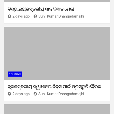
ବିଦ୍ୟାଳୟରସ୍ତରୀୟ ଜ୍ଞାନ ବିଜ୍ଞାନ ମେଳା
2 days ago
Sunil Kumar Dhangadamajhi
ମୋ ଓଡ଼ିଶା
ବ୍ଳକସ୍ତରୀୟ ସ୍ୱାଧୀନତା ଦିବସ ପାଇଁ ପ୍ରସ୍ତୁତି ବୈଠକ
2 days ago
Sunil Kumar Dhangadamajhi