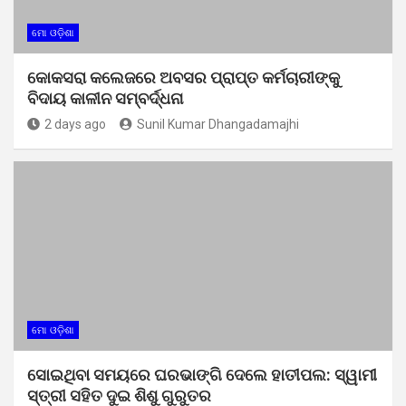
ମୋ ଓଡ଼ିଶା
କୋକସରା କଲେଜରେ ଅବସର ପ୍ରାପ୍ତ କର୍ମଚାରୀଙ୍କୁ
ବିଦାୟ କାଳୀନ ସମ୍ବର୍ଦ୍ଧନା
2 days ago
Sunil Kumar Dhangadamajhi
ମୋ ଓଡ଼ିଶା
ସୋଇଥିବା ସମୟରେ ଘରଭାଙ୍ଗି ଦେଲେ ହାତୀପଲ: ସ୍ୱାମୀ
ସ୍ତ୍ରୀ ସହିତ ଦୁଇ ଶିଶୁ ଗୁରୁତର