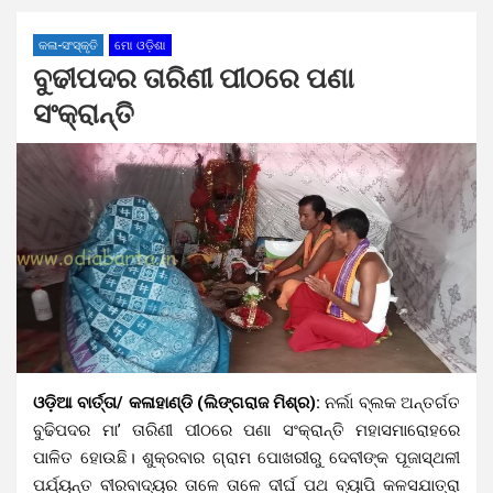
କଳା-ସଂସ୍କୃତି
ମୋ ଓଡ଼ିଶା
ବୁଢୀପଦର ତାରିଣୀ ପୀଠରେ ପଣା
ସଂକ୍ରାନ୍ତି
ଓଡ଼ିଆ ବାର୍ତ୍ତା/ କଳାହାଣ୍ଡି (ଲିଙ୍ଗରାଜ ମିଶ୍ର):
ନର୍ଲା ବ୍ଲକ ଅନ୍ତର୍ଗତ
ବୁଢିପଦର ମା’ ତାରିଣୀ ପୀଠରେ ପଣା ସଂକ୍ରାନ୍ତି ମହାସମାରୋହରେ
ପାଳିତ ହୋଉଛି। ଶୁକ୍ରବାର ଗ୍ରାମ ପୋଖରୀରୁ ଦେବୀଙ୍କ ପୂଜାସ୍ଥଳୀ
ପର୍ଯ୍ୟନ୍ତ ବୀରବାଦ୍ୟର ତାଳେ ତାଳେ ଦୀର୍ଘ ପଥ ବ୍ୟାପି କଳସଯାତ୍ରା