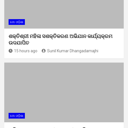
ମୋ ଓଡ଼ିଶା
ଶକ୍ତିଶ୍ରୀ ମହିଳା ସଶକ୍ତିକରଣ ଅଭିଯାନ କାର୍ଯ୍ୟକ୍ରମ
ଉଦଯାପିତ
15 hours ago
Sunil Kumar Dhangadamajhi
ମୋ ଓଡ଼ିଶା