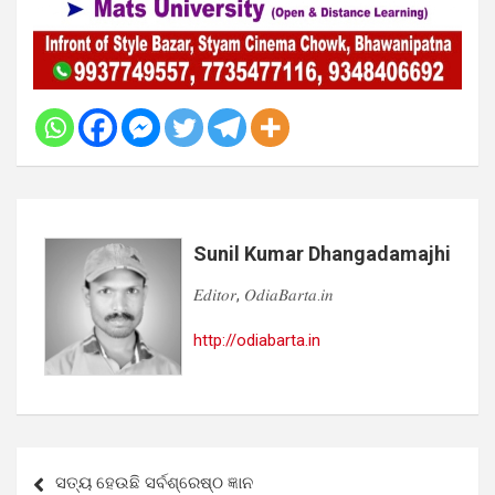
Sunil Kumar Dhangadamajhi
𝐸𝑑𝑖𝑡𝑜𝑟, 𝑂𝑑𝑖𝑎𝐵𝑎𝑟𝑡𝑎.𝑖𝑛
http://odiabarta.in
Post
ସତ୍ୟ ହେଉଛି ସର୍ବଶ୍ରେଷ୍ଠ ଜ୍ଞାନ