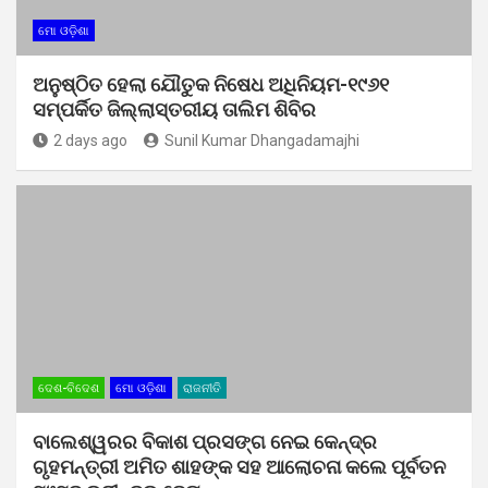
ମୋ ଓଡ଼ିଶା
ଅନୁଷ୍ଠିତ ହେଲା ଯୌତୁକ ନିଷେଧ ଅଧିନିୟମ-୧୯୬୧
ସମ୍ପର୍କିତ ଜିଲ୍ଲାସ୍ତରୀୟ ତାଲିମ ଶିବିର
2 days ago
Sunil Kumar Dhangadamajhi
ଦେଶ-ବିଦେଶ
ମୋ ଓଡ଼ିଶା
ରାଜନୀତି
ବାଲେଶ୍ୱରର ବିକାଶ ପ୍ରସଙ୍ଗ ନେଇ କେନ୍ଦ୍ର
ଗୃହମନ୍ତ୍ରୀ ଅମିତ ଶାହଙ୍କ ସହ ଆଲୋଚନା କଲେ ପୂର୍ବତନ