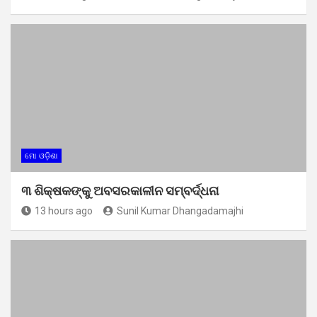
ମୋ ଓଡ଼ିଶା
୩ ଶିକ୍ଷକଙ୍କୁ ଅବସରକାଳୀନ ସମ୍ବର୍ଦ୍ଧନା
13 hours ago
Sunil Kumar Dhangadamajhi