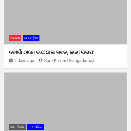
ଅପରାଧ
ମୋ ଓଡ଼ିଶା
ଡହାଗାଁ ଠାରେ ବାଘ ଛାଲ ଜବତ, ଜଣେ ଗିରଫ
2 days ago
Sunil Kumar Dhangadamajhi
ଜ୍ଞାନ-ବିଜ୍ଞାନ
ମୋ ଓଡ଼ିଶା