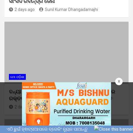
ସାଂସଦ ରବୀନ୍ଦ୍ର ଜେନା
2 days ago
Sunil Kumar Dhangadamajhi
ମୋ ଓଡ଼ିଶା
x
ବନ୍ୟା ସମୟରେ ମାନବିକ ପଦକ୍ଷେପ: ଛାତ୍ର ବିଜେଡିର
ରକ୍ତଦାନ ଶିବିରରେ ସଂଗୃହୀତ ହେଲା ୭୧ ୟୁନିଟ୍ ରକ୍ତ
2 days ago
Sunil Kumar Dhangadamajhi
ଏଠି ଛୁଇଁ ହ୍ଵାଟ୍ସଆପରେ ବ୍ରେକିଂ ନ୍ୟୁଜ ପାଆନ୍ତୁ