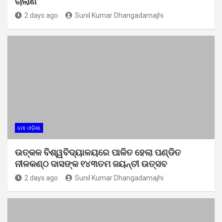
ଚାଲାଣ
2 days ago
Sunil Kumar Dhangadamajhi
ମୋ ଓଡ଼ିଶା
ଉତ୍କଳ ବିଶ୍ୱବିଦ୍ୟାଳୟରେ ପାଳିତ ହେଲା ପଣ୍ଡିତ
ନୀଳକଣ୍ଠ ଦାସଙ୍କ ୧୪୩ତମ ଜୟନ୍ତୀ ଉତ୍ସବ
2 days ago
Sunil Kumar Dhangadamajhi