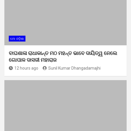
ମୋ ଓଡ଼ିଶା
ବାଘଶାଳା ରାଧାକାନ୍ତ ମଠ ମହନ୍ତ ଭାବେ ଦାୟିତ୍ୱ ନେଲେ
ଗୋପାଳ ଦାସଜୀ ମହାରାଜ
12 hours ago
Sunil Kumar Dhangadamajhi