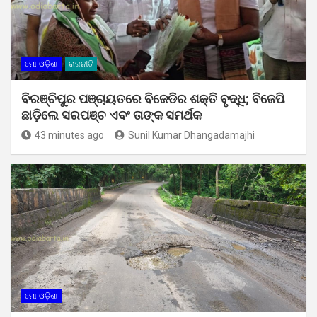
ମୋ ଓଡ଼ିଶା
ରାଜନୀତି
ବିରଞ୍ଚିପୁର ପଞ୍ଚାୟତରେ ବିଜେଡିର ଶକ୍ତି ବୃଦ୍ଧି; ବିଜେପି
ଛାଡ଼ିଲେ ସରପଞ୍ଚ ଏବଂ ତାଙ୍କ ସମର୍ଥକ
43 minutes ago
Sunil Kumar Dhangadamajhi
ମୋ ଓଡ଼ିଶା