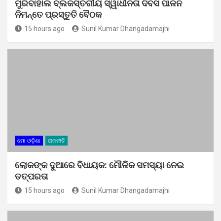
ମୁରିବାହାଲ ବ୍ଲକସ୍ତରୀୟ ସ୍ୱାଧୀନତା ଦିବସ ପାଳନ
ନିମନ୍ତେ ପ୍ରସ୍ତୁତି ବୈଠକ
15 hours ago
Sunil Kumar Dhangadamajhi
ମୋ ଓଡ଼ିଶା
ରାଜନୀତି
ଲୋକଙ୍କ ଦୁଆରେ ବିଧାୟକ: ମୌଳିକ ସମସ୍ୟା ନେଇ
ତତ୍ପରତା
15 hours ago
Sunil Kumar Dhangadamajhi