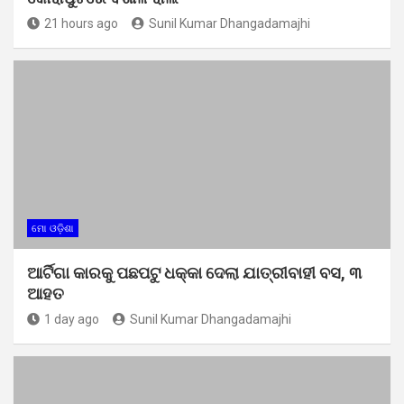
21 hours ago
Sunil Kumar Dhangadamajhi
ମୋ ଓଡ଼ିଶା
ଆର୍ଟିଗା କାରକୁ ପଛପଟୁ ଧକ୍କା ଦେଲା ଯାତ୍ରୀବାହୀ ବସ, ୩
ଆହତ
1 day ago
Sunil Kumar Dhangadamajhi