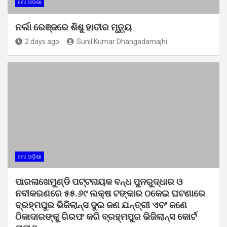
ମୋ ଓଡ଼ିଶା
ନର୍ଲା ରେଞ୍ଜରେ ଶିଶୁ ହାତୀର ମୃତ୍ୟୁ
2 days ago
Sunil Kumar Dhangadamajhi
ମୋ ଓଡ଼ିଶା
ପାରଳାଖେମୁଣ୍ଡି ପଟ୍ଟନାୟକ ବନ୍ଧ ପୁନରୁଦ୍ଧାର ଓ
ନବୀକରଣରେ ୫୫.୬୯ ଲକ୍ଷ ଟଙ୍କାର ଠକେଇ ଘଟଣାରେ
ବ୍ରହ୍ମପୁର ଭିଜିଲାନ୍ସ ଦୁଇ ଜଣ ଯନ୍ତ୍ରୀ ଏବଂ ଜଣେ
ଠିକାଦାରଙ୍କୁ ଗିରଫ କରି ବ୍ରହ୍ମପୁର ଭିଜିଲାନ୍ସ କୋର୍ଟ