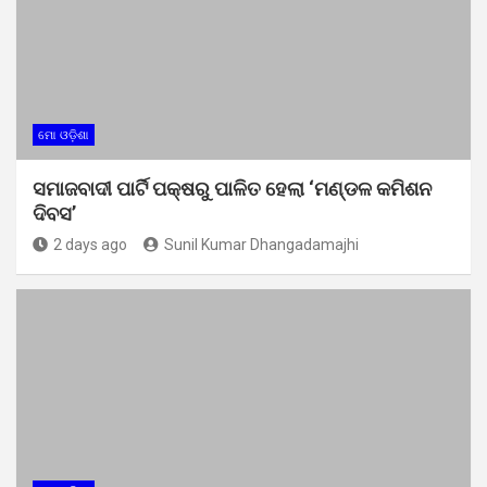
ମୋ ଓଡ଼ିଶା
ସମାଜବାଦୀ ପାର୍ଟି ପକ୍ଷରୁ ପାଳିତ ହେଲା ‘ମଣ୍ଡଳ କମିଶନ
ଦିବସ’
2 days ago
Sunil Kumar Dhangadamajhi