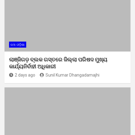
ମୋ ଓଡ଼ିଶା
ଲାଞ୍ଜିଗଡ଼ ବ୍ଲକ ଗସ୍ତରେ ଜିଲ୍ଲା ପରିଷଦ ମୁଖ୍ୟ
କାର୍ଯ୍ୟନିର୍ବାହୀ ଅଧିକାରୀ
2 days ago
Sunil Kumar Dhangadamajhi