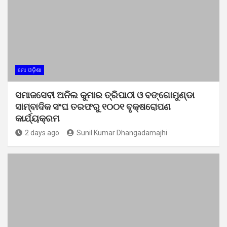
ମୋ ଓଡ଼ିଶା
ସମାଜସେବୀ ଅନିଲ କୁମାର ତ୍ରିପାଠୀ ଓ ବଙ୍ଗୋମୁଣ୍ଡା
ସାମ୍ବାଦିକ ସଂଘ ତରଫରୁ ୧୦୦୧ ବୃକ୍ଷରୋପଣ
କାର୍ଯ୍ୟକ୍ରମ
2 days ago
Sunil Kumar Dhangadamajhi