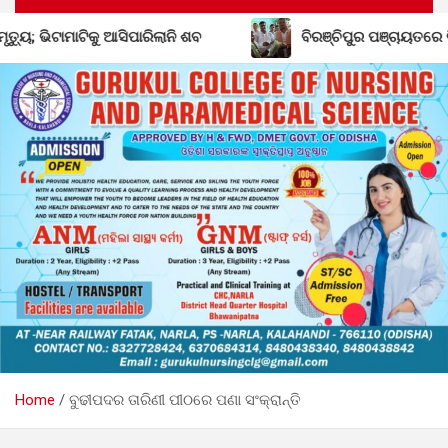
ସିପାରିଲାନି ଶବ
ବିରଞ୍ଚିପୁର ପଞ୍ଚାୟତରେ ବିଜେଡିର ଶକ୍ତି ବୃଦ୍ଧ
Home
ବୁଢୀପଦର ତାରିଣୀ ପୀଠରେ ପଣା ସଂକ୍ରାନ୍ତି