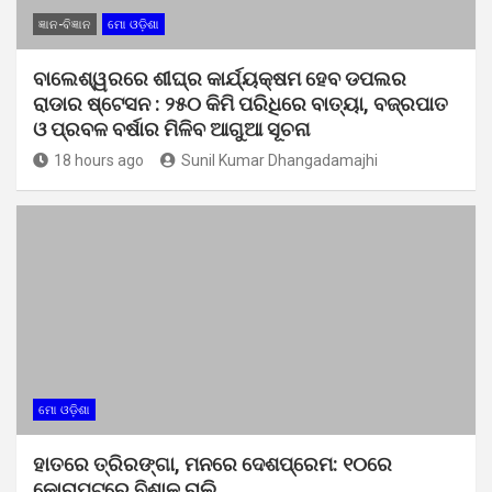
ଜ୍ଞାନ-ବିଜ୍ଞାନ
ମୋ ଓଡ଼ିଶା
ବାଲେଶ୍ୱରରେ ଶୀଘ୍ର କାର୍ଯ୍ୟକ୍ଷମ ହେବ ଡପଲର
ରାଡାର ଷ୍ଟେସନ : ୨୫୦ କିମି ପରିଧିରେ ବାତ୍ୟା, ବଜ୍ରପାତ
ଓ ପ୍ରବଳ ବର୍ଷାର ମିଳିବ ଆଗୁଆ ସୂଚନା
18 hours ago
Sunil Kumar Dhangadamajhi
ମୋ ଓଡ଼ିଶା
ହାତରେ ତ୍ରିରଙ୍ଗା, ମନରେ ଦେଶପ୍ରେମ: ୧୦ରେ
କୋରାପୁଟରେ ବିଶାଳ ରାଲି