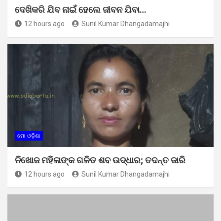
ଦେଖିକରି ଯିବ ନାଇଁ ହେଲେ ଜୀବନ ଯିବା…
12 hours ago
Sunil Kumar Dhangadamajhi
ମୋ ଓଡ଼ିଶା
ନିଖୋଜ ମହିଳାଙ୍କ ଗଳିତ ଶବ ଉଦ୍ଧାର; ତଦନ୍ତ ଜାରି
12 hours ago
Sunil Kumar Dhangadamajhi