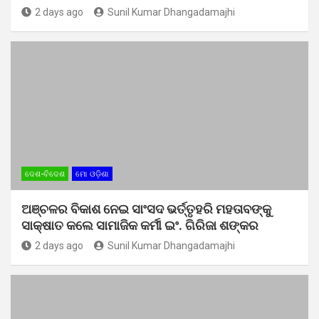
2 days ago
Sunil Kumar Dhangadamajhi
ଦେଶ-ବିଦେଶ
ମୋ ଓଡ଼ିଶା
ଅଞ୍ଚଳର ବିକାଶ ନେଇ ସାଂସଦ ଭର୍ତ୍ତୃହରି ମହତାବଙ୍କୁ
ସାକ୍ଷାତ କଲେ ସାମାଜିକ କର୍ମୀ ଇଂ. ଗିରିଜା ଶଙ୍କର
2 days ago
Sunil Kumar Dhangadamajhi