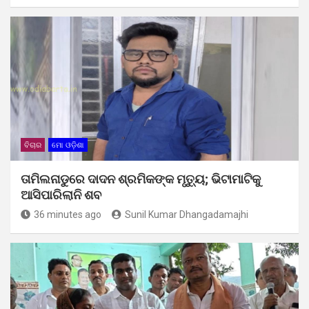
ବିଚାର
ମୋ ଓଡ଼ିଶା
ତାମିଲନାଡୁରେ ଦାଦନ ଶ୍ରମିକଙ୍କ ମୃତ୍ୟୁ; ଭିଟାମାଟିକୁ
ଆସିପାରିଲାନି ଶବ
36 minutes ago
Sunil Kumar Dhangadamajhi