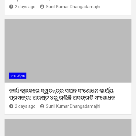
2 days ago
Sunil Kumar Dhangadamajhi
ମୋ ଓଡ଼ିଶା
ନର୍ଲା ବ୍ଲକରେ ସ୍ୱତନ୍ତ୍ର ସଘନ ସଂଶୋଧନ କାର୍ଯ୍ୟ
ପ୍ରସଙ୍ଗ: ଅଗଷ୍ଟ ୪ରୁ ଚାଲିଛି ଅସଙ୍ଗତି ସଂଶୋଧନ
2 days ago
Sunil Kumar Dhangadamajhi