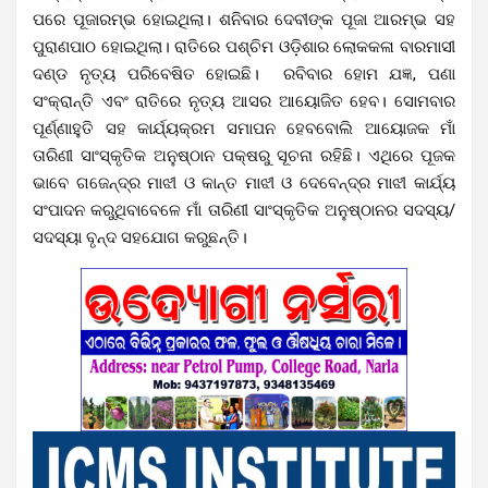
ପରେ ପୂଜାରମ୍ଭ ହୋଇଥିଲା। ଶନିବାର ଦେବୀଙ୍କ ପୂଜା ଆରମ୍ଭ ସହ
ପୁରାଣପାଠ ହୋଇଥିଲା। ରାତିରେ ପଶ୍ଚିମ ଓଡ଼ିଶାର ଲୋକକଳା ବାରମାସୀ
ଦଣ୍ଡ ନୃତ୍ୟ ପରିବେଷିତ ହୋଇଛି। ରବିବାର ହୋମ ଯଜ୍ଞ, ପଣା
ସଂକ୍ରାନ୍ତି ଏବଂ ରାତିରେ ନୃତ୍ୟ ଆସର ଆୟୋଜିତ ହେବ। ସୋମବାର
ପୂର୍ଣ୍ଣାହୁତି ସହ କାର୍ଯ୍ୟକ୍ରମ ସମାପନ ହେବବୋଲି ଆୟୋଜକ ମାଁ
ତାରିଣୀ ସାଂସ୍କୃତିକ ଅନୁଷ୍ଠାନ ପକ୍ଷରୁ ସୂଚନା ରହିଛି। ଏଥିରେ ପୂଜକ
ଭାବେ ଗଜେନ୍ଦ୍ର ମାଝୀ ଓ କାନ୍ତ ମାଝୀ ଓ ଦେବେନ୍ଦ୍ର ମାଝୀ କାର୍ଯ୍ୟ
ସଂପାଦନ କରୁଥିବାବେଳେ ମାଁ ତାରିଣୀ ସାଂସ୍କୃତିକ ଅନୁଷ୍ଠାନର ସଦସ୍ୟ/
ସଦସ୍ୟା ବୃନ୍ଦ ସହଯୋଗ କରୁଛନ୍ତି।