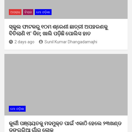
ଅପରାଧ
ବିଚାର
ମୋ ଓଡ଼ିଶା
ସ୍କୁଲ ଫାଟକରୁ ୧୦ମ ଶ୍ରେଣୀ ଛାତ୍ରୀ ଅପହରଣକୁ
ବିତିଲାଣି ୧୮ ଦିନ; ଖାଲି ପଡ଼ିଛି ପୋଲିସ ହାତ
2 days ago
Sunil Kumar Dhangadamajhi
ମୋ ଓଡ଼ିଶା
କୁର୍ଲୀ ପଞ୍ଚାୟତକୁ ମଦମୁକ୍ତ ପାଇଁ ଏକାଠି ହେଲେ ୨୩ଖଣ୍ଡ
ଡଙ୍ଗରିଆ ଗାଁର ଲୋକ