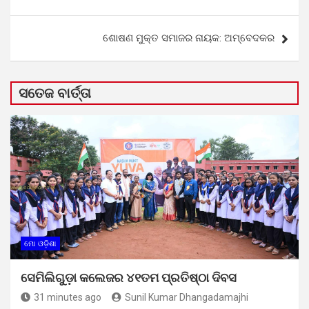
navigation
ଶୋଷଣ ମୁକ୍ତ ସମାଜର ନାୟକ: ଅମ୍ବେଦକର
ସତେଜ ବାର୍ତ୍ତା
ମୋ ଓଡ଼ିଶା
ସେମିଲିଗୁଡ଼ା କଲେଜର ୪୧ତମ ପ୍ରତିଷ୍ଠା ଦିବସ
31 minutes ago
Sunil Kumar Dhangadamajhi