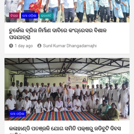
ବିଚାର
ମୋ ଓଡ଼ିଶା
ରାଜନୀତି
ତୁର୍କେଲ ବ୍ରିଜ ନିର୍ମାଣ ଦାବିରେ କଂଗ୍ରେସର ବିଶାଳ
ପଦଯାତ୍ରା
1 day ago
Sunil Kumar Dhangadamajhi
ମୋ ଓଡ଼ିଶା
କଳାହାଣ୍ଡି ପତଞ୍ଜଳି ଯୋଗ ସମିତି ପକ୍ଷରୁ ଜଡିବୁଟି ଦିବସ