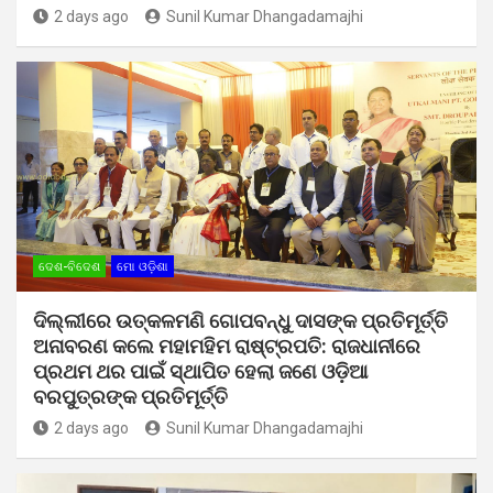
2 days ago
Sunil Kumar Dhangadamajhi
ଦେଶ-ବିଦେଶ
ମୋ ଓଡ଼ିଶା
ଦିଲ୍ଲୀରେ ଉତ୍କଳମଣି ଗୋପବନ୍ଧୁ ଦାସଙ୍କ ପ୍ରତିମୂର୍ତ୍ତି
ଅନାବରଣ କଲେ ମହାମହିମ ରାଷ୍ଟ୍ରପତି: ରାଜଧାନୀରେ
ପ୍ରଥମ ଥର ପାଇଁ ସ୍ଥାପିତ ହେଲା ଜଣେ ଓଡ଼ିଆ
ବରପୁତ୍ରଙ୍କ ପ୍ରତିମୂର୍ତ୍ତି
2 days ago
Sunil Kumar Dhangadamajhi