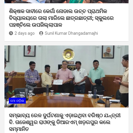
ଶିକ୍ଷକ ଦାବୀରେ କେଗାଁ ନୋଡାଲ ଉଚ୍ଚ ପ୍ରାଥମିକ
ବିଦ୍ୟାଳୟରେ ତାଲା ମାରିଲେ ଛାତ୍ରଛାତ୍ରୀ; ସ୍କୁଲରେ
ପହଞ୍ଚିଲେ ଉପଜିଲ୍ଲାପାଳ
2 days ago
Sunil Kumar Dhangadamajhi
ମୋ ଓଡ଼ିଶା
ସମ୍ଭାବ୍ୟ ରେଳ ଦୁର୍ଘଟଣାକୁ ଏଡ଼ାଇଥିବା ବରିଷ୍ଠ ଯନ୍ତ୍ରୀ
ବି. ତାଜେଶ୍ୱର ରାଓଙ୍କୁ ଡିଆରଏମ୍ ଖଡ଼ଗପୁର କଲେ
ସମ୍ମାନିତ