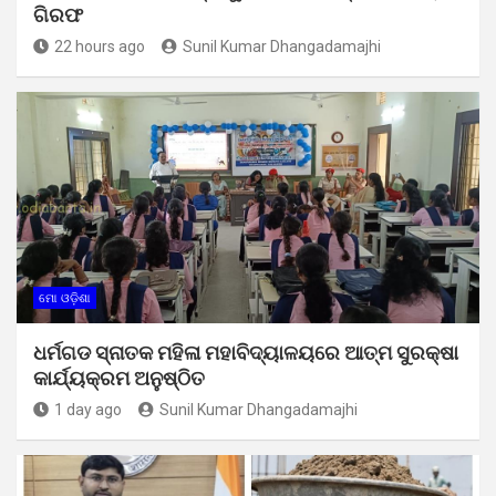
ଗିରଫ
22 hours ago
Sunil Kumar Dhangadamajhi
ମୋ ଓଡ଼ିଶା
ଧର୍ମଗଡ ସ୍ନାତକ ମହିଳା ମହାବିଦ୍ୟାଳୟରେ ଆତ୍ମ ସୁରକ୍ଷା
କାର୍ଯ୍ୟକ୍ରମ ଅନୁଷ୍ଠିତ
1 day ago
Sunil Kumar Dhangadamajhi