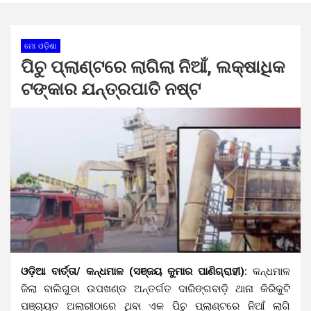
ମୋ ଓଡ଼ିଶା
ପିଚୁ ପ୍ଲାଣ୍ଟରେ ଲାଗିଲା ନିଆଁ, ଲକ୍ଷାଧିକ
ଟଙ୍କାର ଯନ୍ତ୍ରପାତି ନଷ୍ଟ
ଓଡ଼ିଆ ବାର୍ତ୍ତା/ କନ୍ଧମାଳ (ସଞ୍ଜୟ କୁମାର ପାଣିଗ୍ରାହୀ):
କନ୍ଧମାଳ
ଜିଲା ବାଲିଗୁଡା ଉପଖଣ୍ଡ ଅନ୍ତର୍ଗତ ଦାରିଙ୍ଗବାଡ଼ି ଥାନା କିରିକୁଟି
ପଞ୍ଚାୟତ ଅଲାରୀଠାରେ ଥିବା ଏକ ପିଚୁ ପ୍ଲାଣ୍ଟରେ ନିଆଁ ଲାଗି