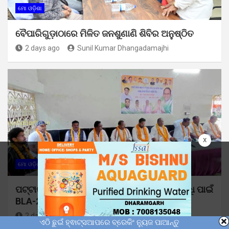
ମୋ ଓଡ଼ିଶା
ବୈପାରିଗୁଡ଼ାଠାରେ ମିଳିତ ଜନଶୁଣାଣି ଶିବିର ଅନୁଷ୍ଠିତ
2 days ago
Sunil Kumar Dhangadamajhi
x
ମୋ ଓଡ଼ିଶା
ରାଜନୀତି
ପଟ୍ଟାଙ୍ଗୀରେ କଂଗ୍ରେସର ସାଙ୍ଗଠନିକ ଶକ୍ତି ବୃଦ୍ଧି ପାଇଁ
BLA-2ଙ୍କୁ ପ୍ରଶିକ୍ଷଣ
2 days ago
Sunil Kumar Dhangadamajhi
ଏଠି ଛୁଇଁ ହ୍ଵାଟ୍ସଆପରେ ବ୍ରେକିଂ ନ୍ୟୁଜ ପାଆନ୍ତୁ