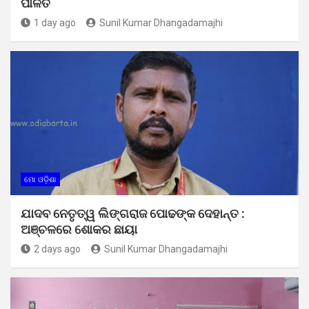
ପାଳିତ
1 day ago
Sunil Kumar Dhangadamajhi
ମୋ ଓଡ଼ିଶା
ଯାଦବ ନେତୃତ୍ୱ ଲିଙ୍ଗରାଜ ପୋଢଙ୍କ ଦେହାନ୍ତ :
ଅଞ୍ଚଳରେ ଶୋକର ଛାୟା
2 days ago
Sunil Kumar Dhangadamajhi