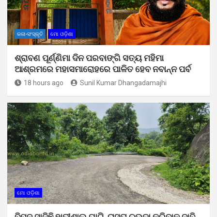
କଳା-ସଂସ୍କୃତି
ମୋ ଓଡ଼ିଶା
ଶ୍ରାବଣ ପୂର୍ଣ୍ଣିମା ଦିନ ପରବାଙ୍ଗି ସତ୍ୟ ମହିମା
ଆଶ୍ରମରେ ମହାସମାରୋହରେ ପାଳିତ ହେବ ନବାନ୍ନ ପର୍ବ
18 hours ago
Sunil Kumar Dhangadamajhi
ମୋ ଓଡ଼ିଶା
ବିପଦ ସାଜିଛି ହାତୀଶାଲ ଘାଟି, ରାସ୍ତା ଚଉଡ଼ା କରିବାକୁ ଦାବି