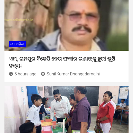
ମୋ ଓଡ଼ିଶା
ଏମ୍. ରାମପୁର ବିଜେପି ନେତା ଫକୀର ରଣାଙ୍କୁ ଛୁରୀ ଭୁଷି
ହତ୍ୟା
5 hours ago
Sunil Kumar Dhangadamajhi