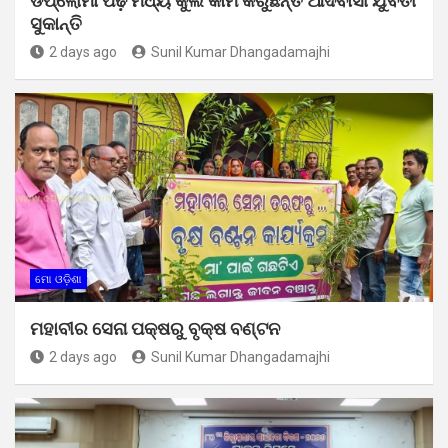
ଡିପ୍ଲୋମା ପଢ଼ି ମଧ୍ୟ କୁଲି କାମ କରୁଛନ୍ତି ଆଦିବାସୀ ଯୁବତୀ
ସୁକାନ୍ତି
2 days ago
Sunil Kumar Dhangadamajhi
ମୋ ଓଡ଼ିଶା
ମହାବୀର ସେନା ପକ୍ଷରୁ ବୃକ୍ଷ ବଣ୍ଟନ
2 days ago
Sunil Kumar Dhangadamajhi