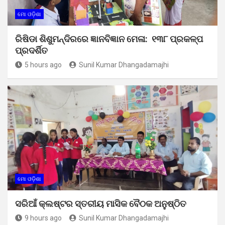
ମୋ ଓଡ଼ିଶା
ରିଷିଡା ଶିଶୁମନ୍ଦିରରେ ଜ୍ଞାନବିଜ୍ଞାନ ମେଳା: ୧୩୮ ପ୍ରକଳ୍ପ
ପ୍ରଦର୍ଶିତ
5 hours ago
Sunil Kumar Dhangadamajhi
ମୋ ଓଡ଼ିଶା
ସରିଆଁ କ୍ଲଷ୍ଟର ସ୍ତରୀୟ ମାସିକ ବୈଠକ ଅନୁଷ୍ଠିତ
9 hours ago
Sunil Kumar Dhangadamajhi