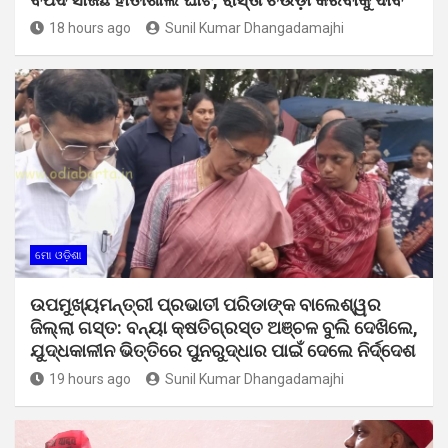
18 hours ago
Sunil Kumar Dhangadamajhi
ମୋ ଓଡ଼ିଶା
ଉପମୁଖ୍ୟମନ୍ତ୍ରୀ ପ୍ରଭାତୀ ପରିଡାଙ୍କ ବାଲେଶ୍ୱର
ଜିଲ୍ଲା ଗସ୍ତ: ବନ୍ୟା କ୍ଷତିଗ୍ରସ୍ତ ଅଞ୍ଚଳ ବୁଲି ଦେଖିଲେ,
ଯୁଦ୍ଧକାଳୀନ ଭିତ୍ତିରେ ପୁନରୁଦ୍ଧାର ପାଇଁ ଦେଲେ ନିର୍ଦ୍ଦେଶ
19 hours ago
Sunil Kumar Dhangadamajhi