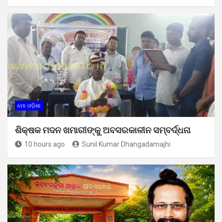
ମୋ ଓଡ଼ିଶା
ଶିକ୍ଷକ ମଦନ ଖମାରୀଙ୍କୁ ଅବସରକାଳୀନ ସମ୍ବର୍ଦ୍ଧନା
10 hours ago
Sunil Kumar Dhangadamajhi