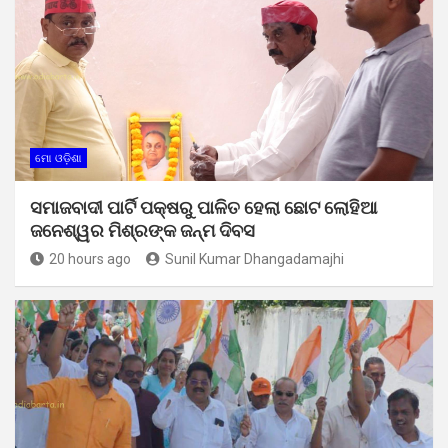
ମୋ ଓଡ଼ିଶା
ସମାଜବାଦୀ ପାର୍ଟି ପକ୍ଷରୁ ପାଳିତ ହେଲା ଛୋଟ ଲୋହିଆ
ଜନେଶ୍ୱର ମିଶ୍ରଙ୍କ ଜନ୍ମ ଦିବସ
20 hours ago
Sunil Kumar Dhangadamajhi