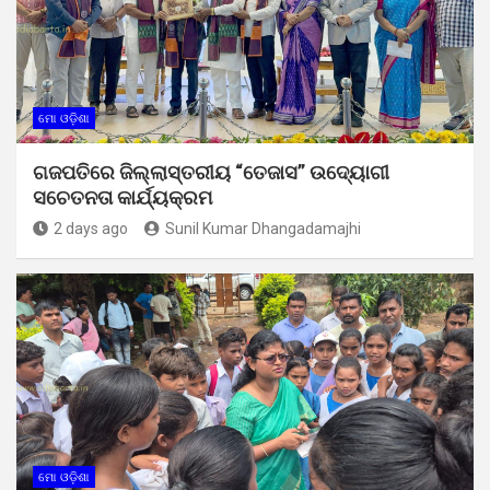
ମୋ ଓଡ଼ିଶା
ଗଜପତିରେ ଜିଲ୍ଲାସ୍ତରୀୟ “ତେଜାସ” ଉଦ୍ୟୋଗୀ
ସଚେତନତା କାର୍ଯ୍ୟକ୍ରମ
2 days ago
Sunil Kumar Dhangadamajhi
ମୋ ଓଡ଼ିଶା