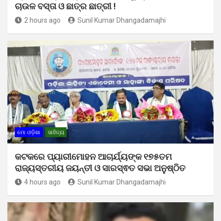
ଚାଉଳ ବସ୍ତା ଓ ଛାତ୍ର ଛାତ୍ରୀ !
2 hours ago
Sunil Kumar Dhangadamajhi
ମୋ ଓଡ଼ିଶା
ସାହିତ୍ୟ
କଟକରେ ପ୍ୟାରୀମୋହନ ଆଚାର୍ଯ୍ୟଙ୍କ ୧୭୫ତମ
ରାଜ୍ୟସ୍ତରୀୟ ଜୟନ୍ତୀ ଓ ସାରସ୍ଵତ ସଭା ଅନୁଷ୍ଠିତ
4 hours ago
Sunil Kumar Dhangadamajhi