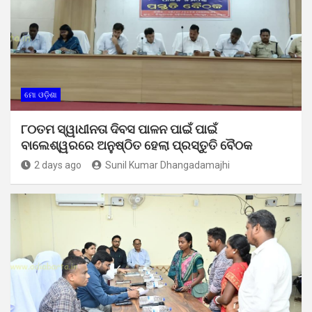
ମୋ ଓଡ଼ିଶା
୮୦ତମ ସ୍ୱାଧୀନତା ଦିବସ ପାଳନ ପାଇଁ ପାଇଁ
ବାଲେଶ୍ୱରରେ ଅନୁଷ୍ଠିତ ହେଲା ପ୍ରସ୍ତୁତି ବୈଠକ
2 days ago
Sunil Kumar Dhangadamajhi