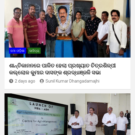
ମୋ ଓଡ଼ିଶା
ସାହିତ୍ୟ
ଶାନ୍ତିକାନନରେ ପାଳିତ ହେଲା ପ୍ରଖ୍ୟାତ ଚିତ୍ରଶିଳ୍ପୀ
କଲ୍ଲୋଳ କୁମାର ଦାସଙ୍କ ଶ୍ରଦ୍ଧାଞ୍ଜଳି ସଭା
2 days ago
Sunil Kumar Dhangadamajhi