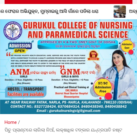
ରେ ପଡିଲା ଧରା
ଅବ୍ୟବସ୍ଥାରେ ଡ଼ୁମେରପଡା ପ୍ରାଥମିକ ବିଦ୍ୟାଳୟ
Home
ପିଚୁ ପ୍ଲାଣ୍ଟରେ ଲାଗିଲା ନିଆଁ, ଲକ୍ଷାଧିକ ଟଙ୍କାର ଯନ୍ତ୍ରପାତି ନଷ୍ଟ