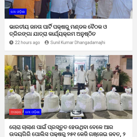
ମୋ ଓଡ଼ିଶା
ଭାରତୀୟ ଜନତା ପାର୍ଟି ପକ୍ଷରୁ ମଣ୍ଡଳ ବୈଠକ ଓ
ତ୍ରିରଙ୍ଗା ଯାତ୍ରା କାର୍ଯ୍ୟକ୍ରମ ଅନୁଷ୍ଠିତ
22 hours ago
Sunil Kumar Dhangadamajhi
ଅପରାଧ
ମୋ ଓଡ଼ିଶା
ଚୋରା ଚାଲାଣ ପାଇଁ ପ୍ରସ୍ତୁତ ହେଉଥିବା ବେଳେ ଆର
ଉଦୟଗିରି ପୋଲିସ ପକ୍ଷରୁ ୨୫୧ କେଜି ଗଞ୍ଜେଇ ଜବତ, ୨