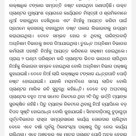
ଲକ୍ଷାଧିକ ଟଙ୍କାର ସମ୍ପତ୍ତି ନଷ୍ଟ ହୋଇଥିବା ଜଣାପଡ଼ିଛି। ଉକ୍ତ
ପ୍ଲାଣ୍ଟର ମୁଖ୍ୟାଂଶ ବ୍ୟାଗରେ କାର୍ଯ୍ୟରତ ମିସ୍ତ୍ରୀ ଓ ଶ୍ରମିକମାନେ
ଧୂଆଁ ବାହାରୁଥିବା ଦେଖିଥିଲେ ଏବଂ ନିଆଁକୁ ଆୟତ୍ତ କରିବା ପାଇଁ
ପ୍ରଥମେ କ୍ରସରରୁ ବାହାରୁଥିବା ଡଷ୍ଟ ପକାଇ ଲିଭାଇବାକୁ ଉଦ୍ୟମ
କରାଯାଇଥିଲା। ତେବେ ସମ୍ଭବ ହୋଇ ନ ଥିବାରୁ ଦାରିଙ୍ଗବାଡ଼ି
ଅଗ୍ନିଶମ ବିଭାଗକୁ ଖବର ଦିଆଯାଇଥିଲା। ତୁରନ୍ତ ଅଗ୍ନିଶମ ବିଭାଗର
କର୍ମଚାରୀ ପହଞ୍ଚି ନିଆଁକୁ ଆୟତ୍ତ କରିବାରେ ସକ୍ଷମ ହୋଇଥିଲେ।
ପ୍ରାୟ ୨ ଘଣ୍ଟା ପରିଶ୍ରମ କରି ପ୍ଲାଣ୍ଟର ଭିତର ଭାଗରେ ଲାଗିଥିବା
ନିଆଁକୁ ଲିଭାଇବା ସମ୍ଭବ ହୋଇଥିଲା ବୋଲି ଅଗ୍ନିଶମ ବିଭାଗ ପକ୍ଷରୁ
କୁହାଯାଇଛି। ତେବେ ନିଆଁ ଲାଗି ଲକ୍ଷାଧିକ ଟଙ୍କାର ଯନ୍ତ୍ରପାତି ପୋଡ଼ି
ନଷ୍ଟ ହୋଇଯାଇଛି। ଯାହାକି ମରାମତିରେ ସମୟ ଲାଗିବ ବୋଲି
ପ୍ଲାଣ୍ଟର ମାଲିକ ରବି ସୁବୁଦ୍ଧି କହିଛନ୍ତି। ତେବେ ବଡ଼ ଅଘଟଣରୁ
ପ୍ଲାଣ୍ଟର ବହୁତ ଅଂଶ ସମେତ ନିକଟରେ ଥିବା ୨ଟି ପିଚୁ ଭର୍ତ୍ତି ଟ୍ୟାଙ୍କ
ସୁରକ୍ଷିତ ରହିଛି। ପିଚୁ ଟ୍ୟାଙ୍କ ନିକଟରେ ଥିବାରୁ ନିଆଁ ବ୍ୟାପିଲେ ବଡ଼
ବିପଦ ସୃଷ୍ଟି ହୋଇଥାନ୍ତା ବୋଲି କୁହାଯାଇଛି। ସିମନବାଡ଼ିଠାରୁ ବୁଡ଼ାଗୁଡ଼ା
ପୂର୍ତ୍ତବିଭାଗର ରାସ୍ତା ସମ୍ପ୍ରସାରଣ କାର୍ଯ୍ୟ ଜୋରଦାର ଚାଲିଥିବା
ବେଳେ ଏବେ ବର୍ଷା ପୂର୍ବରୁ ଠିକାସଂସ୍ଥା ପକ୍ଷରୁ ପିଚୁ ନେଇ କାର୍ଯ୍ୟ
ଚାଲିଥିଲା। ଏବେ ଅଞ୍ଚଳର ଏକ ମାତ୍ର ପ୍ଲାଣ୍ଟ ପୋଡ଼ି ଅଚଳ ହେବାରୁ