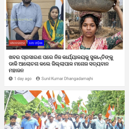
ଜୀବନରଙ୍ଗ
ମୋ ଓଡ଼ିଶା
ଖବର ପ୍ରସାରଣ ପରେ ନିଜ କାର୍ଯ୍ୟାଳୟକୁ ସୁକାନ୍ତିଙ୍କୁ
ଡାକି ଆଲୋଚନା କଲେ ଜିଲ୍ଲାପାଳ ମନୋଜ ସତ୍ୟବାନ
ମହାଜନ
1 day ago
Sunil Kumar Dhangadamajhi