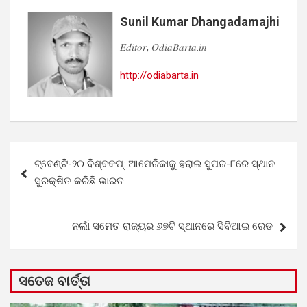
Sunil Kumar Dhangadamajhi
𝐸𝑑𝑖𝑡𝑜𝑟, 𝑂𝑑𝑖𝑎𝐵𝑎𝑟𝑡𝑎.𝑖𝑛
http://odiabarta.in
Post
ଟ୍ବେଣ୍ଟି-୨୦ ବିଶ୍ବକପ୍‌: ଆମେରିକାକୁ ହରାଇ ସୁପର-୮ରେ ସ୍ଥାନ
navigation
ସୁରକ୍ଷିତ କରିଛି ଭାରତ
ନର୍ଲା ସମେତ ରାଜ୍ୟର ୬୭ଟି ସ୍ଥାନରେ ସିବିଆଇ ରେଡ
ସତେଜ ବାର୍ତ୍ତା