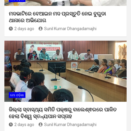
ମଦଭାଟିରେ ବେଆଇନ ମଦ ପ୍ରସ୍ତୁତି ନେଇ ବୁଗୁଡା
ଥାନାରେ ଅଭିଯୋଗ
2 days ago
Sunil Kumar Dhangadamajhi
ମୋ ଓଡ଼ିଶା
ଜିଲ୍ଲା ସ୍ବାସ୍ଥ୍ୟ ସମିତି ପକ୍ଷରୁ ବାଲେଶ୍ଵରରେ ପାଳିତ
ହେଲା ବିଶ୍ୱ ସ୍ତନ୍ୟପାନ ସପ୍ତାହ
2 days ago
Sunil Kumar Dhangadamajhi