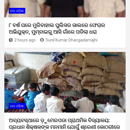
ମୋ ଓଡ଼ିଶା
୮ ବର୍ଷ ପରେ ମୁରିବାହାଲ ପୁଲିସର ଜାଲରେ ଫେରାର
ଅଭିଯୁକ୍ତ, ମୁମ୍ବାଇରୁ ଆସି ଗାଁରେ ପଡିଲା ଧରା
2 hours ago
Sunil Kumar Dhangadamajhi
ମୋ ଓଡ଼ିଶା
ଅବ୍ୟବସ୍ଥାରେ ଡ଼ୁମେରପଡା ପ୍ରାଥମିକ ବିଦ୍ୟାଳୟ:
ପ୍ରଧାନ ଶିକ୍ଷକଙ୍କ ମନମାନି ଯୋଗୁଁ ଶ୍ରେଣୀ କୋଠରୀରେ