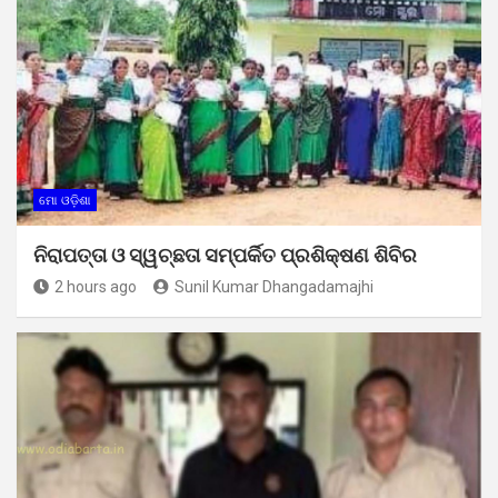
ମୋ ଓଡ଼ିଶା
ନିରାପତ୍ତା ଓ ସ୍ୱଚ୍ଛତା ସମ୍ପର୍କିତ ପ୍ରଶିକ୍ଷଣ ଶିବିର
2 hours ago
Sunil Kumar Dhangadamajhi