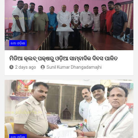
ମୋ ଓଡ଼ିଶା
ମିଡିଆ କ୍ଲବ୍ ପକ୍ଷରୁ ଓଡ଼ିଆ ସାମ୍ବାଦିକ ଦିବସ ପାଳିତ
2 days ago
Sunil Kumar Dhangadamajhi
ମୋ ଓଡ଼ିଶା