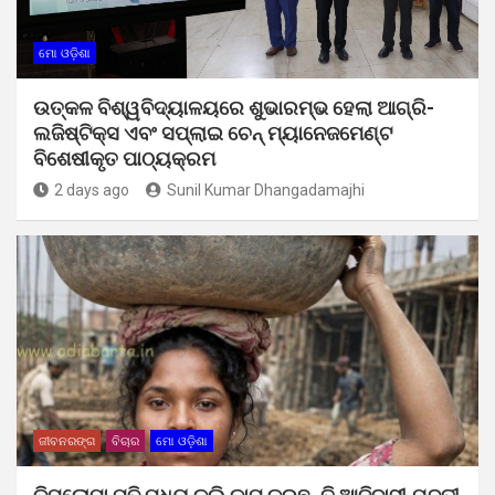
ମୋ ଓଡ଼ିଶା
ଉତ୍କଳ ବିଶ୍ୱବିଦ୍ୟାଳୟରେ ଶୁଭାରମ୍ଭ ହେଲା ଆଗ୍ରି-
ଲଜିଷ୍ଟିକ୍ସ ଏବଂ ସପ୍ଲାଇ ଚେନ୍ ମ୍ୟାନେଜମେଣ୍ଟ
ବିଶେଷୀକୃତ ପାଠ୍ୟକ୍ରମ
2 days ago
Sunil Kumar Dhangadamajhi
ଜୀବନରଙ୍ଗ
ବିଚାର
ମୋ ଓଡ଼ିଶା