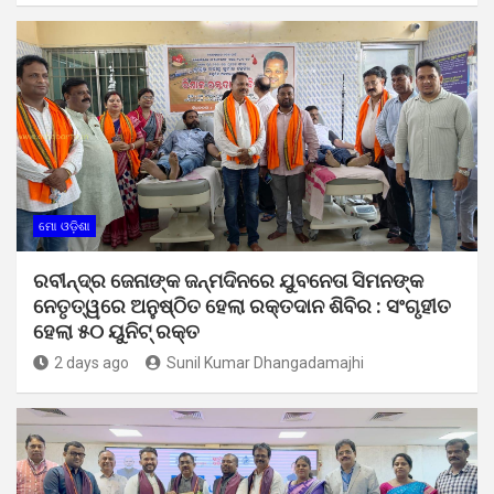
ମୋ ଓଡ଼ିଶା
ରବୀନ୍ଦ୍ର ଜେନାଙ୍କ ଜନ୍ମଦିନରେ ଯୁବନେତା ସିମନଙ୍କ
ନେତୃତ୍ୱରେ ଅନୁଷ୍ଠିତ ହେଲା ରକ୍ତଦାନ ଶିବିର : ସଂଗୃହୀତ
ହେଲା ୫୦ ୟୁନିଟ୍ ରକ୍ତ
2 days ago
Sunil Kumar Dhangadamajhi