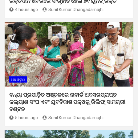
ରକ୍ତଦାନ ଶିବିରରେ ସଂଗୃହୀତ ହେଲା ୭୧ ୟୁନିଟ୍ ରକ୍ତ
4 hours ago
Sunil Kumar Dhangadamajhi
ମୋ ଓଡ଼ିଶା
ବନ୍ୟା ପ୍ରପୀଡ଼ିତ ଅଞ୍ଚଳରେ ନାବାର୍ଡ ଅବସରପ୍ରାପ୍ତ
କଲ୍ୟାଣ ସଂଘ ଏବଂ ଯୁବବିକାଶ ପକ୍ଷରୁ ରିଲିଫ୍ ସାମଗ୍ରୀ
ବଣ୍ଟନ
5 hours ago
Sunil Kumar Dhangadamajhi