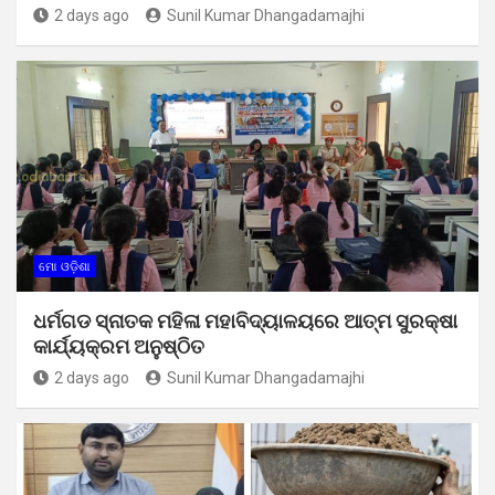
2 days ago
Sunil Kumar Dhangadamajhi
ମୋ ଓଡ଼ିଶା
ଧର୍ମଗଡ ସ୍ନାତକ ମହିଳା ମହାବିଦ୍ୟାଳୟରେ ଆତ୍ମ ସୁରକ୍ଷା
କାର୍ଯ୍ୟକ୍ରମ ଅନୁଷ୍ଠିତ
2 days ago
Sunil Kumar Dhangadamajhi