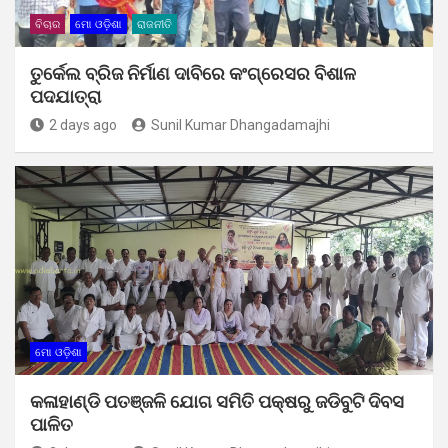
ବିଚାର
ମୋ ଓଡ଼ିଶା
ରାଜନୀତି
ତୁର୍କେଲ ବ୍ରିଜ ନିର୍ମାଣ ଦାବିରେ କଂଗ୍ରେସର ବିଶାଳ
ପଦଯାତ୍ରା
2 days ago
Sunil Kumar Dhangadamajhi
ମୋ ଓଡ଼ିଶା
କଳାହାଣ୍ଡି ପତଞ୍ଜଳି ଯୋଗ ସମିତି ପକ୍ଷରୁ ଜଡିବୁଟି ଦିବସ
ପାଳିତ