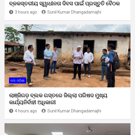
ବ୍ଳକସ୍ତରୀୟ ସ୍ୱାଧୀନତା ଦିବସ ପାଇଁ ପ୍ରସ୍ତୁତି ବୈଠକ
3 hours ago
Sunil Kumar Dhangadamajhi
ମୋ ଓଡ଼ିଶା
ଲାଞ୍ଜିଗଡ଼ ବ୍ଲକ ଗସ୍ତରେ ଜିଲ୍ଲା ପରିଷଦ ମୁଖ୍ୟ
କାର୍ଯ୍ୟନିର୍ବାହୀ ଅଧିକାରୀ
4 hours ago
Sunil Kumar Dhangadamajhi