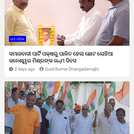
ମୋ ଓଡ଼ିଶା
ସମାଜବାଦୀ ପାର୍ଟି ପକ୍ଷରୁ ପାଳିତ ହେଲା ଛୋଟ ଲୋହିଆ
ଜନେଶ୍ୱର ମିଶ୍ରଙ୍କ ଜନ୍ମ ଦିବସ
2 days ago
Sunil Kumar Dhangadamajhi