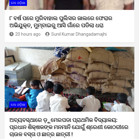
ମୋ ଓଡ଼ିଶା
୮ ବର୍ଷ ପରେ ମୁରିବାହାଲ ପୁଲିସର ଜାଲରେ ଫେରାର
ଅଭିଯୁକ୍ତ, ମୁମ୍ବାଇରୁ ଆସି ଗାଁରେ ପଡିଲା ଧରା
20 hours ago
Sunil Kumar Dhangadamajhi
ମୋ ଓଡ଼ିଶା
ଅବ୍ୟବସ୍ଥାରେ ଡ଼ୁମେରପଡା ପ୍ରାଥମିକ ବିଦ୍ୟାଳୟ:
ପ୍ରଧାନ ଶିକ୍ଷକଙ୍କ ମନମାନି ଯୋଗୁଁ ଶ୍ରେଣୀ କୋଠରୀରେ
ଚାଉଳ ବସ୍ତା ଓ ଛାତ୍ର ଛାତ୍ରୀ !