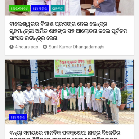
ଦେଶ-ବିଦେଶ
ମୋ ଓଡ଼ିଶା
ରାଜନୀତି
ବାଲେଶ୍ୱରର ବିକାଶ ପ୍ରସଙ୍ଗ ନେଇ କେନ୍ଦ୍ର
ଗୃହମନ୍ତ୍ରୀ ଅମିତ ଶାହଙ୍କ ସହ ଆଲୋଚନା କଲେ ପୂର୍ବତନ
ସାଂସଦ ରବୀନ୍ଦ୍ର ଜେନା
4 hours ago
Sunil Kumar Dhangadamajhi
ମୋ ଓଡ଼ିଶା
ବନ୍ୟା ସମୟରେ ମାନବିକ ପଦକ୍ଷେପ: ଛାତ୍ର ବିଜେଡିର