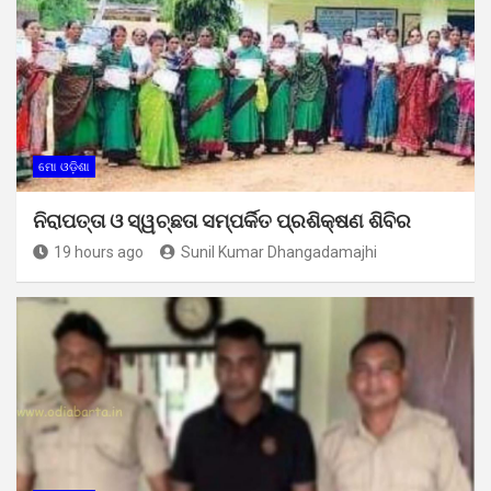
ମୋ ଓଡ଼ିଶା
ନିରାପତ୍ତା ଓ ସ୍ୱଚ୍ଛତା ସମ୍ପର୍କିତ ପ୍ରଶିକ୍ଷଣ ଶିବିର
19 hours ago
Sunil Kumar Dhangadamajhi