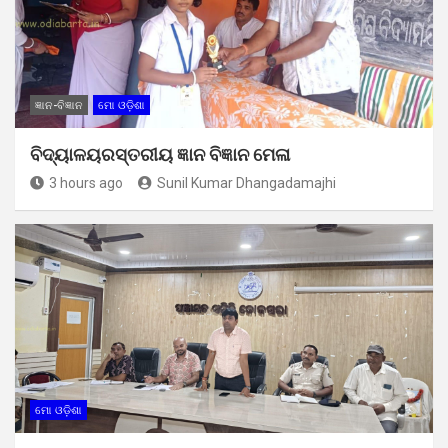
ଜ୍ଞାନ-ବିଜ୍ଞାନ
ମୋ ଓଡ଼ିଶା
ବିଦ୍ୟାଳୟରସ୍ତରୀୟ ଜ୍ଞାନ ବିଜ୍ଞାନ ମେଳା
3 hours ago
Sunil Kumar Dhangadamajhi
ମୋ ଓଡ଼ିଶା