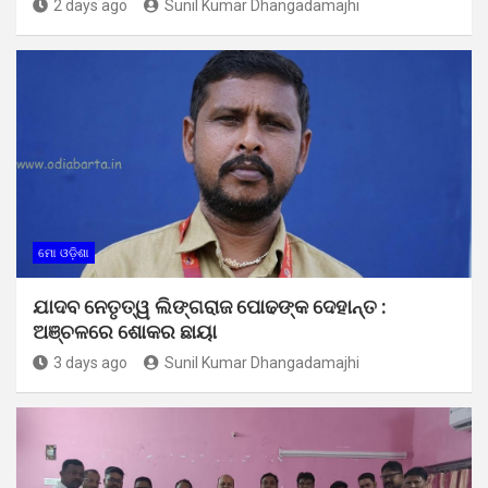
2 days ago
Sunil Kumar Dhangadamajhi
ମୋ ଓଡ଼ିଶା
ଯାଦବ ନେତୃତ୍ୱ ଲିଙ୍ଗରାଜ ପୋଢଙ୍କ ଦେହାନ୍ତ :
ଅଞ୍ଚଳରେ ଶୋକର ଛାୟା
3 days ago
Sunil Kumar Dhangadamajhi