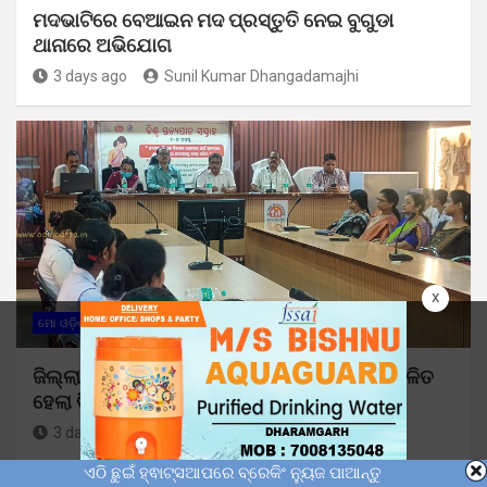
ମଦଭାଟିରେ ବେଆଇନ ମଦ ପ୍ରସ୍ତୁତି ନେଇ ବୁଗୁଡା
ଥାନାରେ ଅଭିଯୋଗ
3 days ago
Sunil Kumar Dhangadamajhi
x
ମୋ ଓଡ଼ିଶା
ଜିଲ୍ଲା ସ୍ବାସ୍ଥ୍ୟ ସମିତି ପକ୍ଷରୁ ବାଲେଶ୍ଵରରେ ପାଳିତ
ହେଲା ବିଶ୍ୱ ସ୍ତନ୍ୟପାନ ସପ୍ତାହ
3 days ago
Sunil Kumar Dhangadamajhi
ଏଠି ଛୁଇଁ ହ୍ଵାଟ୍ସଆପରେ ବ୍ରେକିଂ ନ୍ୟୁଜ ପାଆନ୍ତୁ