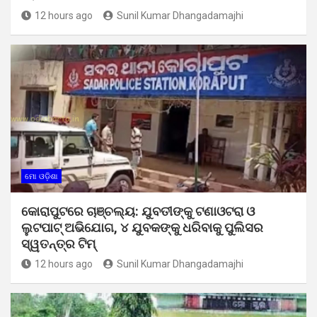
12 hours ago
Sunil Kumar Dhangadamajhi
ମୋ ଓଡ଼ିଶା
କୋରାପୁଟରେ ଚାଞ୍ଚଲ୍ୟ: ଯୁବତୀଙ୍କୁ ଟଣାଓଟରା ଓ
ଲୁଟପାଟ୍ ଅଭିଯୋଗ, ୪ ଯୁବକଙ୍କୁ ଧରିବାକୁ ପୁଲିସର
ସ୍ୱତନ୍ତ୍ର ଟିମ୍
12 hours ago
Sunil Kumar Dhangadamajhi