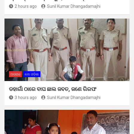
2 hours ago
Sunil Kumar Dhangadamajhi
ଅପରାଧ
ମୋ ଓଡ଼ିଶା
ଡହାଗାଁ ଠାରେ ବାଘ ଛାଲ ଜବତ, ଜଣେ ଗିରଫ
3 hours ago
Sunil Kumar Dhangadamajhi