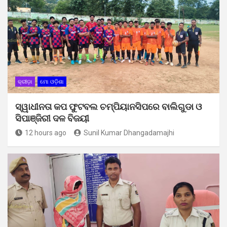
କ୍ରୀଡ଼ା
ମୋ ଓଡ଼ିଶା
ସ୍ୱାଧୀନତା କପ ଫୁଟବଲ ଚମ୍ପିୟାନସିପରେ ବାଲିଗୁଡା ଓ
ସିପାଞ୍ଜିରୀ ଦଳ ବିଜୟୀ
12 hours ago
Sunil Kumar Dhangadamajhi