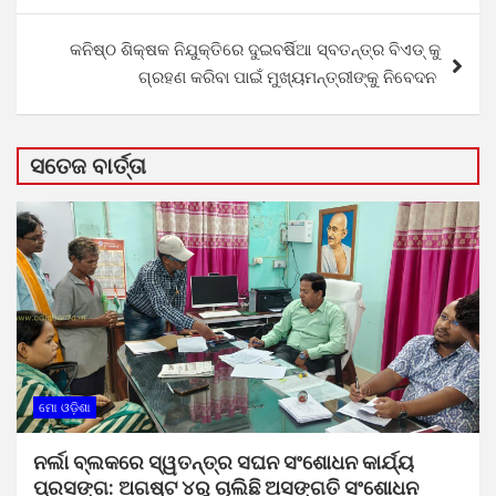
କନିଷ୍ଠ ଶିକ୍ଷକ ନିଯୁକ୍ତିରେ ଦୁଇବର୍ଷିଆ ସ୍ବତନ୍ତ୍ର ବିଏଡ୍ କୁ
ଗ୍ରହଣ କରିବା ପାଇଁ ମୁଖ୍ୟମନ୍ତ୍ରୀଙ୍କୁ ନିବେଦନ
ସତେଜ ବାର୍ତ୍ତା
ମୋ ଓଡ଼ିଶା
ନର୍ଲା ବ୍ଲକରେ ସ୍ୱତନ୍ତ୍ର ସଘନ ସଂଶୋଧନ କାର୍ଯ୍ୟ
ପ୍ରସଙ୍ଗ: ଅଗଷ୍ଟ ୪ରୁ ଚାଲିଛି ଅସଙ୍ଗତି ସଂଶୋଧନ