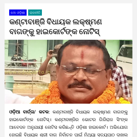
ମୋ ଓଡ଼ିଶା
ରାଜନୀତି
କଣ୍ଟାବାଞ୍ଜି ବିଧାୟକ ଲକ୍ଷ୍ମଣ
ବାଗଙ୍କୁ ହାଇକୋର୍ଟଙ୍କ ନୋଟିସ୍
ଓଡ଼ିଆ ବାର୍ତ୍ତା/ କଟକ:
କଣ୍ଟାବାଞ୍ଜି ବିଧାୟକ ଲକ୍ଷ୍ମଣ ବାଗଙ୍କୁ
ହାଇକୋର୍ଟଙ୍କ ନୋଟିସ୍। କଣ୍ଟାବାଞ୍ଜିର ଭୋଟର ଗିରିରାଜ ସିଂଙ୍କ
ଆବେଦନ ଅନୁଯାୟୀ ନୋଟିସ କରିଛନ୍ତି ଓଡ଼ିଶା ହାଇକୋର୍ଟ। ଅଭିଯୋଗ
ହୋଇଛି ବିଧାୟକ ଶ୍ରୀ ବାଗ ନିର୍ବାଚନ ପାଇଁ ମିଥ୍ୟା ସତ୍ୟପାଠ ଦାଖଲ