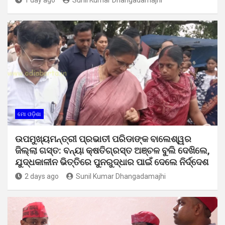
ମୋ ଓଡ଼ିଶା
ଉପମୁଖ୍ୟମନ୍ତ୍ରୀ ପ୍ରଭାତୀ ପରିଡାଙ୍କ ବାଲେଶ୍ୱର
ଜିଲ୍ଲା ଗସ୍ତ: ବନ୍ୟା କ୍ଷତିଗ୍ରସ୍ତ ଅଞ୍ଚଳ ବୁଲି ଦେଖିଲେ,
ଯୁଦ୍ଧକାଳୀନ ଭିତ୍ତିରେ ପୁନରୁଦ୍ଧାର ପାଇଁ ଦେଲେ ନିର୍ଦ୍ଦେଶ
2 days ago
Sunil Kumar Dhangadamajhi