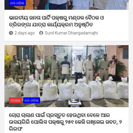
ମୋ ଓଡ଼ିଶା
ଭାରତୀୟ ଜନତା ପାର୍ଟି ପକ୍ଷରୁ ମଣ୍ଡଳ ବୈଠକ ଓ
ତ୍ରିରଙ୍ଗା ଯାତ୍ରା କାର୍ଯ୍ୟକ୍ରମ ଅନୁଷ୍ଠିତ
2 days ago
Sunil Kumar Dhangadamajhi
ଅପରାଧ
ମୋ ଓଡ଼ିଶା
ଚୋରା ଚାଲାଣ ପାଇଁ ପ୍ରସ୍ତୁତ ହେଉଥିବା ବେଳେ ଆର
ଉଦୟଗିରି ପୋଲିସ ପକ୍ଷରୁ ୨୫୧ କେଜି ଗଞ୍ଜେଇ ଜବତ, ୨
ଗିରଫ