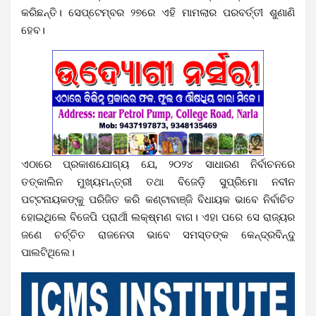
କରିଛନ୍ତି। ସେପ୍ଟେମ୍ବର ୨୭ରେ ଏହି ମାମଲାର ପରବର୍ତ୍ତୀ ଶୁଣାଣି
ହେବ।
ଏଠାରେ ପ୍ରକାଶଯୋଗ୍ୟ ଯେ, ୨୦୨୪ ସାଧାରଣ ନିର୍ବାଚନରେ
ତତ୍କାଲିନ ମୁଖ୍ୟମନ୍ତ୍ରୀ ତଥା ବିଜେଡ଼ି ସୁପ୍ରିମୋ ନବୀନ
ପଟ୍ଟନାୟକଙ୍କୁ ପରିଜିତ କରି କଣ୍ଟାବାଞ୍ଜି ବିଧାୟକ ଭାବେ ନିର୍ବାଚିତ
ହୋଇଥିଲେ ବିଜେପି ପ୍ରାର୍ଥୀ ଲକ୍ଷ୍ମଣ ବାଗ। ଏହା ପରେ ସେ ରାଜ୍ୟର
ଜଣେ ଚର୍ଚ୍ଚିତ ରାଜନେତା ଭାବେ ସମସ୍ତଙ୍କ କେନ୍ଦ୍ରବିନ୍ଦୁ
ପାଲଟିଥିଲେ।