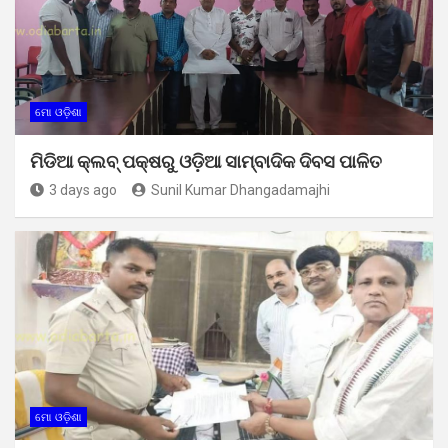
ମୋ ଓଡ଼ିଶା
ମିଡିଆ କ୍ଲବ୍ ପକ୍ଷରୁ ଓଡ଼ିଆ ସାମ୍ବାଦିକ ଦିବସ ପାଳିତ
3 days ago
Sunil Kumar Dhangadamajhi
ମୋ ଓଡ଼ିଶା