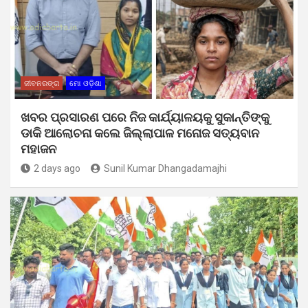
ଜୀବନରଙ୍ଗ
ମୋ ଓଡ଼ିଶା
ଖବର ପ୍ରସାରଣ ପରେ ନିଜ କାର୍ଯ୍ୟାଳୟକୁ ସୁକାନ୍ତିଙ୍କୁ
ଡାକି ଆଲୋଚନା କଲେ ଜିଲ୍ଲାପାଳ ମନୋଜ ସତ୍ୟବାନ
ମହାଜନ
2 days ago
Sunil Kumar Dhangadamajhi