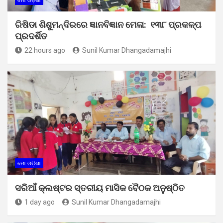
ମୋ ଓଡ଼ିଶା
ରିଷିଡା ଶିଶୁମନ୍ଦିରରେ ଜ୍ଞାନବିଜ୍ଞାନ ମେଳା: ୧୩୮ ପ୍ରକଳ୍ପ
ପ୍ରଦର୍ଶିତ
22 hours ago
Sunil Kumar Dhangadamajhi
ମୋ ଓଡ଼ିଶା
ସରିଆଁ କ୍ଲଷ୍ଟର ସ୍ତରୀୟ ମାସିକ ବୈଠକ ଅନୁଷ୍ଠିତ
1 day ago
Sunil Kumar Dhangadamajhi