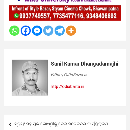
Sunil Kumar Dhangadamajhi
𝐸𝑑𝑖𝑡𝑜𝑟, 𝑂𝑑𝑖𝑎𝐵𝑎𝑟𝑡𝑎.𝑖𝑛
http://odiabarta.in
Post
ସ୍ବୟଂ ସହାୟକ ଗୋଷ୍ଠୀକୁ ନେଇ ସଚେତନତା କାର୍ଯ୍ୟକ୍ରମ
navigation