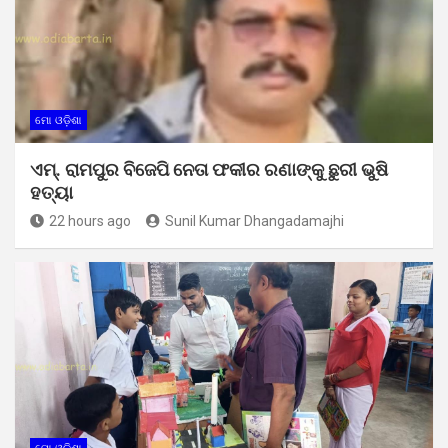
ମୋ ଓଡ଼ିଶା
ଏମ୍. ରାମପୁର ବିଜେପି ନେତା ଫକୀର ରଣାଙ୍କୁ ଛୁରୀ ଭୁଷି
ହତ୍ୟା
22 hours ago
Sunil Kumar Dhangadamajhi