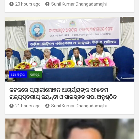
20 hours ago
Sunil Kumar Dhangadamajhi
ମୋ ଓଡ଼ିଶା
ସାହିତ୍ୟ
କଟକରେ ପ୍ୟାରୀମୋହନ ଆଚାର୍ଯ୍ୟଙ୍କ ୧୭୫ତମ
ରାଜ୍ୟସ୍ତରୀୟ ଜୟନ୍ତୀ ଓ ସାରସ୍ଵତ ସଭା ଅନୁଷ୍ଠିତ
21 hours ago
Sunil Kumar Dhangadamajhi