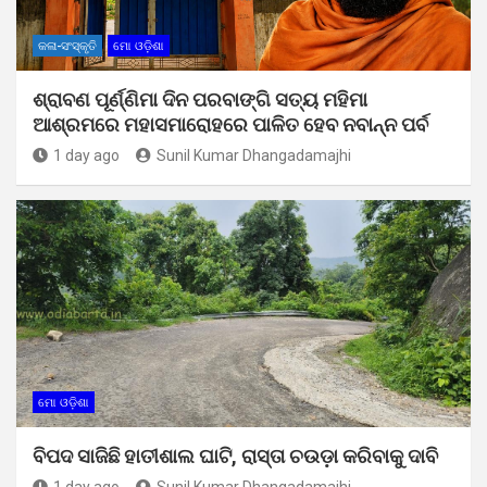
କଳା-ସଂସ୍କୃତି
ମୋ ଓଡ଼ିଶା
ଶ୍ରାବଣ ପୂର୍ଣ୍ଣିମା ଦିନ ପରବାଙ୍ଗି ସତ୍ୟ ମହିମା
ଆଶ୍ରମରେ ମହାସମାରୋହରେ ପାଳିତ ହେବ ନବାନ୍ନ ପର୍ବ
1 day ago
Sunil Kumar Dhangadamajhi
ମୋ ଓଡ଼ିଶା
ବିପଦ ସାଜିଛି ହାତୀଶାଲ ଘାଟି, ରାସ୍ତା ଚଉଡ଼ା କରିବାକୁ ଦାବି
1 day ago
Sunil Kumar Dhangadamajhi