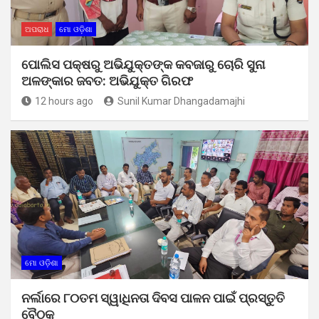
ଅପରାଧ
ମୋ ଓଡ଼ିଶା
ପୋଲିସ ପକ୍ଷରୁ ଅଭିଯୁକ୍ତଙ୍କ କବଜାରୁ ଚୋରି ସୁନା
ଅଳଙ୍କାର ଜବତ: ଅଭିଯୁକ୍ତ ଗିରଫ
12 hours ago
Sunil Kumar Dhangadamajhi
ମୋ ଓଡ଼ିଶା
ନର୍ଲାରେ ୮୦ତମ ସ୍ୱାଧିନତା ଦିବସ ପାଳନ ପାଇଁ ପ୍ରସ୍ତୁତି
ବୈଠକ