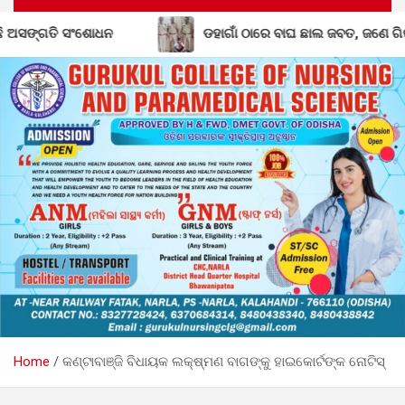
ାଗାଁ ଠାରେ ବାଘ ଛାଲ ଜବତ, ଜଣେ ଗିରଫ
ବିଦ୍ୟାଳୟରସ୍ତରୀୟ ଜ୍
Home
କଣ୍ଟାବାଞ୍ଜି ବିଧାୟକ ଲକ୍ଷ୍ମଣ ବାଗଙ୍କୁ ହାଇକୋର୍ଟଙ୍କ ନୋଟିସ୍