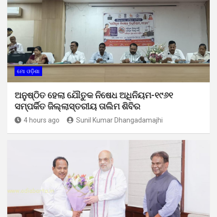
ମୋ ଓଡ଼ିଶା
ଅନୁଷ୍ଠିତ ହେଲା ଯୌତୁକ ନିଷେଧ ଅଧିନିୟମ-୧୯୬୧
ସମ୍ପର୍କିତ ଜିଲ୍ଲାସ୍ତରୀୟ ତାଲିମ ଶିବିର
4 hours ago
Sunil Kumar Dhangadamajhi