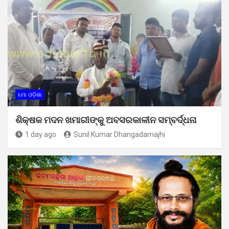
ମୋ ଓଡ଼ିଶା
ଶିକ୍ଷକ ମଦନ ଖମାରୀଙ୍କୁ ଅବସରକାଳୀନ ସମ୍ବର୍ଦ୍ଧନା
1 day ago
Sunil Kumar Dhangadamajhi