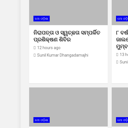
ମୋ ଓଡ଼ିଶା
ମୋ ଓଡ଼ି
ନିରାପତ୍ତା ଓ ସ୍ୱଚ୍ଛତା ସମ୍ପର୍କିତ
୮ ବର୍
ପ୍ରଶିକ୍ଷଣ ଶିବିର
ଜାଲର
ମୁମ୍ବ
12 hours ago
13 h
Sunil Kumar Dhangadamajhi
Suni
ମୋ ଓଡ଼ିଶା
ମୋ ଓଡ଼ି