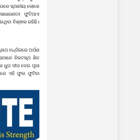
ା ପରେ ସ୍ଥାନୀୟ ଲୋକେ
ସାଧାରଣତଃ ଫୁଟିଥାଏ
ିବା ବିଶ୍ଵାସ ରହିଛି।
ନ୍ନାଥ ମନ୍ଦିରରେ ଅର୍ପଣ
ସେମାନେ ନିକଟସ୍ଥ ଶିବ
କେ ଧୁପ ଦୀପ ଦେଇ ପୂଜା
ରେ ଏହି ଫୁଲ ଫୁଟିବା