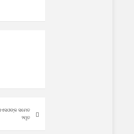
ି ପିଏସଓଙ୍କ ସମେତ
୨ମୃତ