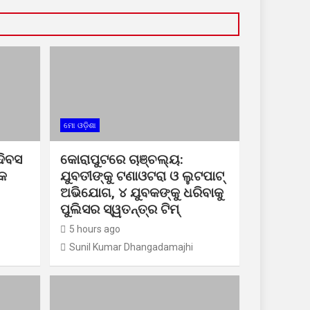
ମୋ ଓଡ଼ିଶା
ଦିବସ
କୋରାପୁଟରେ ଚାଞ୍ଚଲ୍ୟ:
ଠକ
ଯୁବତୀଙ୍କୁ ଟଣାଓଟରା ଓ ଲୁଟପାଟ୍
ଅଭିଯୋଗ, ୪ ଯୁବକଙ୍କୁ ଧରିବାକୁ
ପୁଲିସର ସ୍ୱତନ୍ତ୍ର ଟିମ୍
5 hours ago
Sunil Kumar Dhangadamajhi