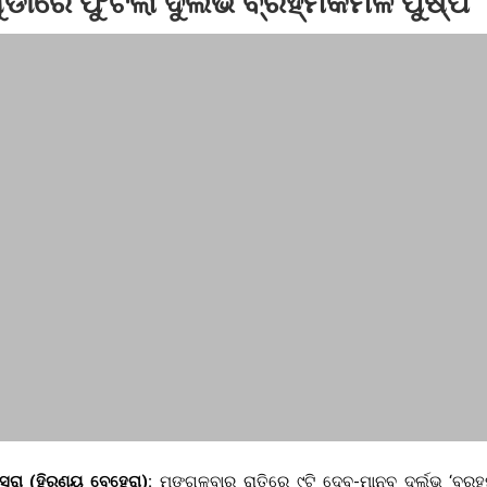
ାରେ ଫୁଟିଲା ଦୁର୍ଲଭ ବ୍ରହ୍ମକମଳ ପୁଷ୍ପ
୍ଛତା ସମ୍ପର୍କିତ ପ୍ରଶିକ୍ଷଣ ଶିବିର
କସରା (ହିରଣ୍ୟ ବେହେରା):
ମଙ୍ଗଳବାର ରାତିରେ ୯ଟି ଦେବ-ମାନବ ଦୁର୍ଲଭ ‘ବ୍ରହ୍