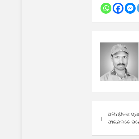
Post
ଅଲିମ୍ପିକ୍ସ: ପ୍
navigation
ଫାଇନାଲରେ ଭି