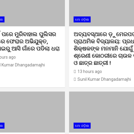
ଶା
ମୋ ଓଡ଼ିଶା
ଷ ପରେ ମୁରିବାହାଲ ପୁଲିସର
ଅବ୍ୟବସ୍ଥାରେ ଡ଼ୁମେରପଡ
େ ଫେରାର ଅଭିଯୁକ୍ତ,
ପ୍ରାଥମିକ ବିଦ୍ୟାଳୟ: ପ୍ର
ାଇରୁ ଆସି ଗାଁରେ ପଡିଲା ଧରା
ଶିକ୍ଷକଙ୍କ ମନମାନି ଯୋଗୁଁ
ଶ୍ରେଣୀ କୋଠରୀରେ ଚାଉଳ ବ
ours ago
ଓ ଛାତ୍ର ଛାତ୍ରୀ !
l Kumar Dhangadamajhi
13 hours ago
Sunil Kumar Dhangadamajhi
ଶା
ମୋ ଓଡ଼ିଶା