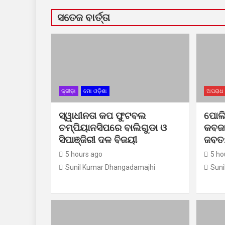
ସତେଜ ବାର୍ତ୍ତା
କ୍ରୀଡ଼ା
ମୋ ଓଡ଼ିଶା
ଅପରାଧ
ସ୍ୱାଧୀନତା କପ ଫୁଟବଲ
ପୋଲି
ଚମ୍ପିୟାନସିପରେ ବାଲିଗୁଡା ଓ
କବଜା
ସିପାଞ୍ଜିରୀ ଦଳ ବିଜୟୀ
ଜବତ:
5 hours ago
5 ho
Sunil Kumar Dhangadamajhi
Suni