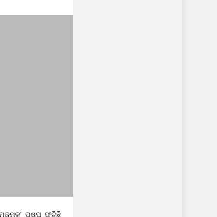
ମକମଳ’ ପୁଷ୍ପ ଫୁଟିଛି