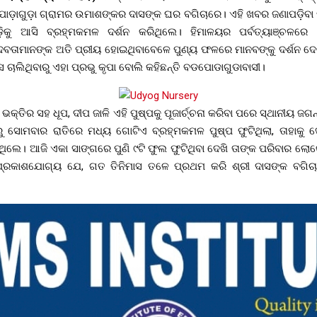
ଡ଼ାଗୁଡ଼ା ଗ୍ରାମର ଉମାଶଙ୍କର ଦାସଙ୍କ ଘର ବଗିଚାରେ। ଏହି ଖବର ଜଣାପଡ଼ିବ
଼ିକୁ ଆସି ବ୍ରହ୍ମକମଳ ଦର୍ଶନ କରିଥିଲେ। ହିମାଳୟର ପର୍ବତ୍ୟାଞ୍ଚଳରେ 
ବତାମାନଙ୍କ ଅତି ପ୍ରୀୟ ହୋଇଥିବାବେଳେ ପୁଣ୍ୟ ଫଳରେ ମାନବଙ୍କୁ ଦର୍ଶନ ଦେଉଥ
ସ ଚାଲିଥିବାରୁ ଏହା ପ୍ରଭୁ କୃପା ବୋଲି କହିଛନ୍ତି ବଡପୋଡାଗୁଡାବାସୀ।
ଭକ୍ତିର ସହ ଧୂପ, ଦୀପ ଜାଳି ଏହି ପୁଷ୍ପକୁ ପୂଜାର୍ଚ୍ଚନା କରିବା ପରେ ସ୍ଥାନୀୟ ଜଗ
ବରୁ ସୋମବାର ରାତିରେ ମଧ୍ୟ ଗୋଟିଏ ବ୍ରହ୍ମକମଳ ପୁଷ୍ପ ଫୁଟିଥିଲା, ତାହାକୁ 
ଥିଲେ। ଆଜି ଏକା ସାଙ୍ଗରେ ପୁଣି ୯ଟି ଫୁଲ ଫୁଟିଥିବା ଦେଖି ତାଙ୍କ ପରିବାର ଲୋ
୍ରକାଶଯୋଗ୍ୟ ଯେ, ଗତ ତିନିମାସ ତଳେ ପ୍ରଥମ କରି ଶ୍ରୀ ଦାସଙ୍କ ବଗିଚା