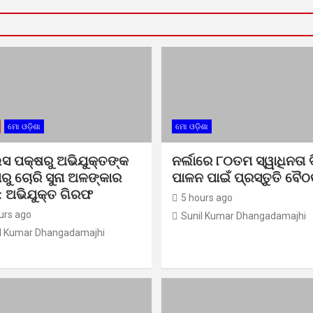
ମୋ ଓଡ଼ିଶା
ମୋ ଓଡ଼ିଶା
ସ ପକ୍ଷରୁ ଅଭିଯୁକ୍ତଙ୍କ
ନର୍ଲାରେ ୮୦ତମ ସ୍ୱାଧିନତା 
ରୁ ଚୋରି ସୁନା ଅଳଙ୍କାର
ପାଳନ ପାଇଁ ପ୍ରସ୍ତୁତି ବୈ
 ଅଭିଯୁକ୍ତ ଗିରଫ
5 hours ago
urs ago
Sunil Kumar Dhangadamajhi
l Kumar Dhangadamajhi