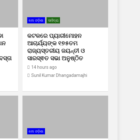
ମୋ ଓଡ଼ିଶା
ସାହିତ୍ୟ
ା
କଟକରେ ପ୍ୟାରୀମୋହନ
ଧାନ
ଆଚାର୍ଯ୍ୟଙ୍କ ୧୭୫ତମ
ରାଜ୍ୟସ୍ତରୀୟ ଜୟନ୍ତୀ ଓ
ସ୍ତା
ସାରସ୍ଵତ ସଭା ଅନୁଷ୍ଠିତ
14 hours ago
Sunil Kumar Dhangadamajhi
ମୋ ଓଡ଼ିଶା