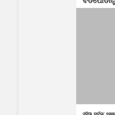
ବଡପୋଡାଗୁଡ
ନିରାପତ୍ତା ଓ ସ୍ୱଚ
ଓଡ଼ିଆ ବାର୍ତ୍ତା/ କୋ