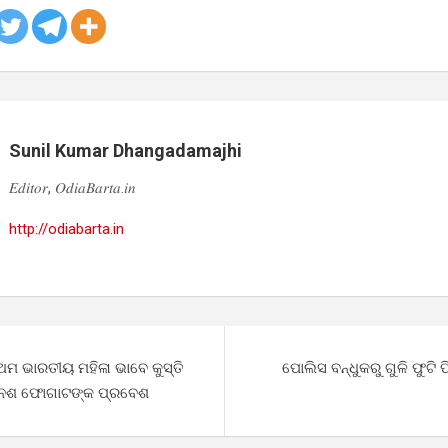
Sunil Kumar Dhangadamajhi
𝐸𝑑𝑖𝑡𝑜𝑟, 𝑂𝑑𝑖𝑎𝐵𝑎𝑟𝑡𝑎.𝑖𝑛
http://odiabarta.in
ରଥମ ଭାରତୀୟ ମହିଳା ଭାବେ କୁସ୍ତି
ପୋଲିସ ବନ୍ଧୁକରୁ ଗୁଳି ଫୁଟ
ନେଶ ଫୋଗାଟଙ୍କ ପ୍ରବେଶ