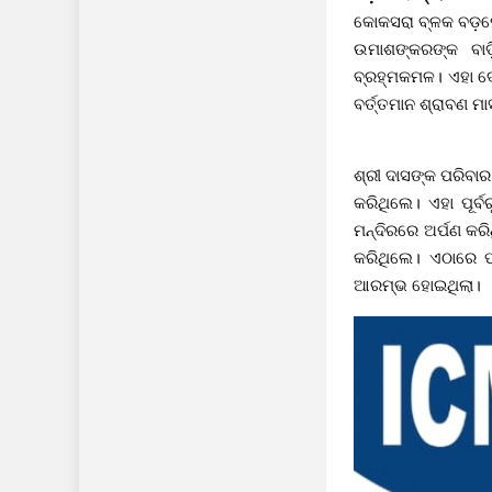
କୋକସରା ବ୍ଳକ ବଡ଼ପୋ
ଉମାଶଙ୍କରଙ୍କ ବାଡ
ବ୍ରହ୍ମକମଳ। ଏହା ଦେ
ବର୍ତ୍ତମାନ ଶ୍ରାବଣ ମା
ଶ୍ରୀ ଦାସଙ୍କ ପରିବାର 
କରିଥିଲେ। ଏହା ପୂର୍
ମନ୍ଦିରରେ ଅର୍ପଣ କରି
କରିଥିଲେ। ଏଠାରେ ପ
ଆରମ୍ଭ ହୋଇଥିଲା।