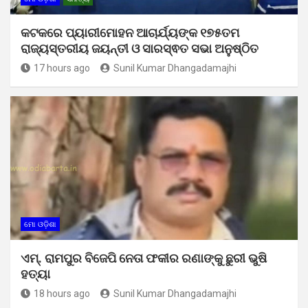
କଟକରେ ପ୍ୟାରୀମୋହନ ଆଚାର୍ଯ୍ୟଙ୍କ ୧୭୫ତମ
ରାଜ୍ୟସ୍ତରୀୟ ଜୟନ୍ତୀ ଓ ସାରସ୍ଵତ ସଭା ଅନୁଷ୍ଠିତ
17 hours ago
Sunil Kumar Dhangadamajhi
ମୋ ଓଡ଼ିଶା
ଏମ୍. ରାମପୁର ବିଜେପି ନେତା ଫକୀର ରଣାଙ୍କୁ ଛୁରୀ ଭୁଷି
ହତ୍ୟା
18 hours ago
Sunil Kumar Dhangadamajhi