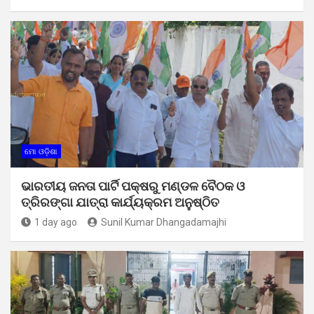
ମୋ ଓଡ଼ିଶା
ଭାରତୀୟ ଜନତା ପାର୍ଟି ପକ୍ଷରୁ ମଣ୍ଡଳ ବୈଠକ ଓ
ତ୍ରିରଙ୍ଗା ଯାତ୍ରା କାର୍ଯ୍ୟକ୍ରମ ଅନୁଷ୍ଠିତ
1 day ago
Sunil Kumar Dhangadamajhi