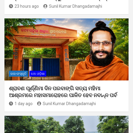
23 hours ago
Sunil Kumar Dhangadamajhi
କଳା-ସଂସ୍କୃତି
ମୋ ଓଡ଼ିଶା
ଶ୍ରାବଣ ପୂର୍ଣ୍ଣିମା ଦିନ ପରବାଙ୍ଗି ସତ୍ୟ ମହିମା
ଆଶ୍ରମରେ ମହାସମାରୋହରେ ପାଳିତ ହେବ ନବାନ୍ନ ପର୍ବ
1 day ago
Sunil Kumar Dhangadamajhi