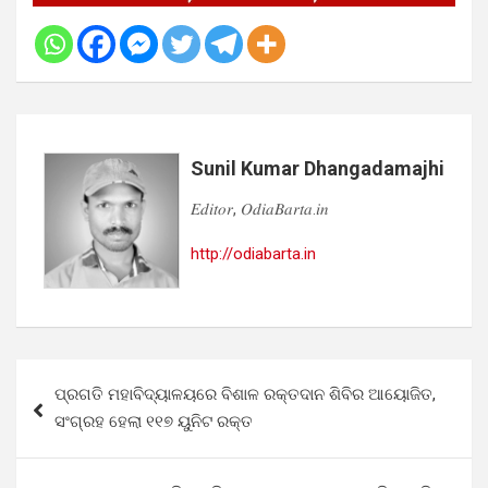
Sunil Kumar Dhangadamajhi
𝐸𝑑𝑖𝑡𝑜𝑟, 𝑂𝑑𝑖𝑎𝐵𝑎𝑟𝑡𝑎.𝑖𝑛
http://odiabarta.in
Post
ପ୍ରଗତି ମହାବିଦ୍ୟାଳୟରେ ବିଶାଳ ରକ୍ତଦାନ ଶିବିର ଆୟୋଜିତ,
navigation
ସଂଗ୍ରହ ହେଲା ୧୧୭ ୟୁନିଟ ରକ୍ତ